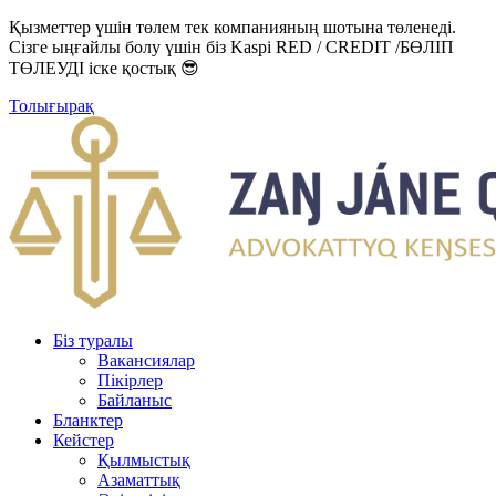
Қызметтер үшін төлем тек компанияның шотына төленеді.
Сізге ыңғайлы болу үшін біз Kaspi RED / CREDIT /БӨЛІП
ТӨЛЕУДІ іске қостық 😎
Толығырақ
Біз туралы
Вакансиялар
Пікірлер
Байланыс
Бланктер
Кейстер
Қылмыстық
Азаматтық