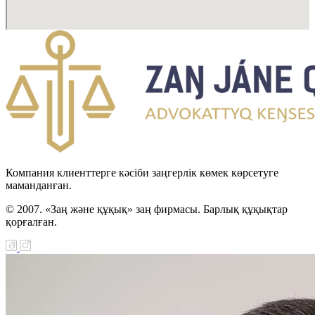
Компания клиенттерге кәсіби заңгерлік көмек көрсетуге
маманданған.
© 2007. «Заң және құқық» заң фирмасы. Барлық құқықтар
қорғалған.