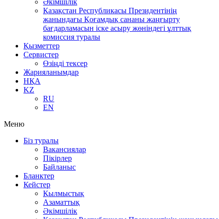
Әкімшілік
Қазақстан Республикасы Президентінің
жанындағы Қоғамдық сананы жаңғырту
бағдарламасын іске асыру жөніндегі ұлттық
комиссия туралы
Қызметтер
Сервистер
Өзіңді тексер
Жарияланымдар
НҚА
KZ
RU
EN
Меню
Біз туралы
Вакансиялар
Пікірлер
Байланыс
Бланктер
Кейстер
Қылмыстық
Азаматтық
Әкімшілік