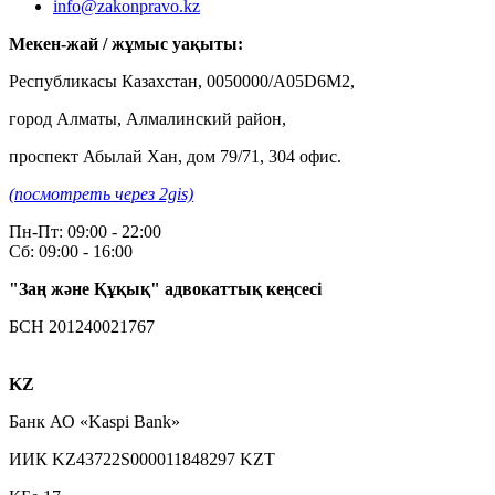
info@zakonpravo.kz
Мекен-жай / жұмыс уақыты:
Республикасы Казахстан, 0050000/A05D6M2,
город Алматы, Алмалинский район,
проспект Абылай Хан, дом 79/71, 304 офис.
(посмотреть через 2gis)
Пн-Пт: 09:00 - 22:00
Сб: 09:00 - 16:00
"Заң және Құқық" адвокаттық кеңсесі
БСН 201240021767
KZ
Банк АО «Kaspi Bank»
ИИК KZ43722S000011848297 KZT