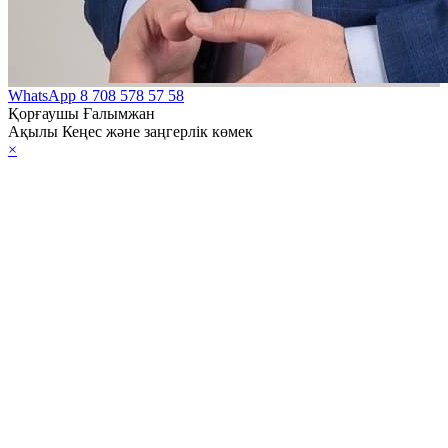
WhatsApp
8 708 578 57 58
Қорғаушы Ғалымжан
Ақылы Кеңес және заңгерлік көмек
×