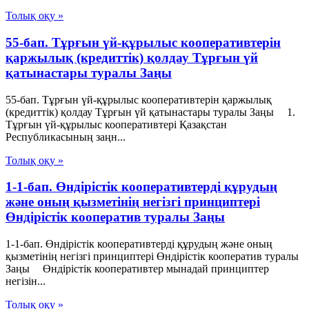
Толық оқу »
55-бап. Тұрғын үй-құрылыс кооперативтерін
қаржылық (кредиттік) қолдау Тұрғын үй
қатынастары туралы Заңы
55-бап. Тұрғын үй-құрылыс кооперативтерін қаржылық
(кредиттік) қолдау Тұрғын үй қатынастары туралы Заңы 1.
Тұрғын үй-құрылыс кооперативтері Қазақстан
Республикасының заңн...
Толық оқу »
1-1-бап. Өндiрiстiк кооперативтердi құрудың
және оның қызметiнiң негiзгi принциптерi
Өндiрiстiк кооператив туралы Заңы
1-1-бап. Өндiрiстiк кооперативтердi құрудың және оның
қызметiнiң негiзгi принциптерi Өндiрiстiк кооператив туралы
Заңы Өндiрiстiк кооперативтер мынадай принциптер
негiзiн...
Толық оқу »