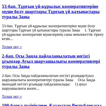
53-бап. Тұрғын үй-құрылыс кооперативтеріне
мүше болу шарттары Тұрғын үй қатынастары
туралы Заңы
53-бап. Тұрғын үй-құрылыс кооперативтеріне мүше болу
шарттары Тұрғын үй қатынастары туралы Заңы 1. Тұрғын
үй-құрылыс кооперативі мүшелерінің саны мемлекеттік тіркеу
кезін...
Толық оқу »
2-бап. Осы Заңда пайдаланылатын негiзгi
ұғымдар Ауыл шаруашылығы кооперативтері
туралы Заңы
2-бап. Осы Заңда пайдаланылатын негiзгi ұғымдарАуыл
шаруашылығы кооперативтері туралы Заңы Осы Заңда
мынадай негізгі ұғымдар пайдаланылады: 1) ауыл
шаруашылығы коопе...
Толық оқу »
100-бапқа түсініктеме. Қазақстан Республикасы