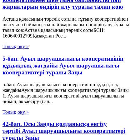
жарналарын өндіріп алу туралы талап қою
Астана қаласының төрелік сотына тұтыну кооперативінен
шығуына байланысты пай жарналарын өндіріп алу туралы
талап қоюАстана қаласының төрелік сотыБСН:
160640012709Қазақстан Рес...
Толық оқу »
5-бап. Ауыл шаруашылығы кооперативінің
құқықтық жағдайы Ауыл шаруашылығы
кооперативтері туралы Заңы
5-бап. Ауыл шаруашылығы кооперативінің құқықтық
жағдайыАуыл шаруашылығы кооперативтері туралы Заңы
1. Ауыл шаруашылығы кооперативі ауыл шаруашылығы
өнімін, акваөсіру (бал...
Толық оқу »
42-бап. Осы Заңды қолданысқа енгізу
тәртібі Ауыл шаруашылығы кооперативтері
туралы Заңы