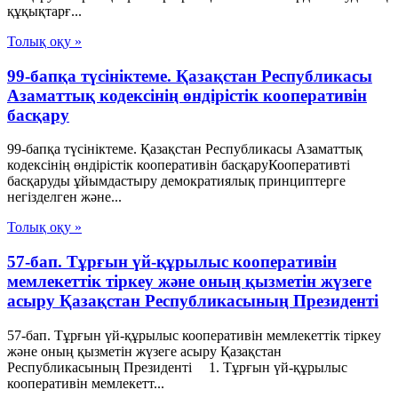
құқықтарғ...
Толық оқу »
99-бапқа түсініктеме. Қазақстан Республикасы
Азаматтық кодексінің өндірістік кооперативін
басқару
99-бапқа түсініктеме. Қазақстан Республикасы Азаматтық
кодексінің өндірістік кооперативін басқаруКооперативті
басқаруды ұйымдастыру демократиялық принциптерге
негізделген және...
Толық оқу »
57-бап. Тұрғын үй-құрылыс кооперативін
мемлекеттік тіркеу және оның қызметін жүзеге
асыру Қазақстан Республикасының Президенті
57-бап. Тұрғын үй-құрылыс кооперативін мемлекеттік тіркеу
және оның қызметін жүзеге асыру Қазақстан
Республикасының Президенті 1. Тұрғын үй-құрылыс
кооперативін мемлекетт...