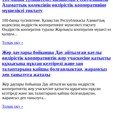
Азаматтық кодексінің өндірістік кооперативіне
мүшелікті тоқтату
100-бапқа түсініктеме. Қазақстан Республикасы Азаматтық
кодексінің өндірістік кооперативіне мүшелікті тоқтату
Өндірістік кооператив туралы Жарлықта кооператив мүшесі өз
қалауы...
Толық оқу »
Жер даулары бойынша Дау айтылған қаулы
өндірістік кооперативтің жер учаскесіне қатысты
құқығына нұқсан келтіреді және заң
талаптарына қайшы болғандықтан, жарамсыз
деп танылуға жатады
Жер даулары бойынша Дау айтылған қаулы өндірістік
кооперативтің жер учаскесіне қатысты құқығына нұқсан
келтіреді және заң талаптарына қайшы болғандықтан,
жарамсыз деп танылуға...
Толық оқу »