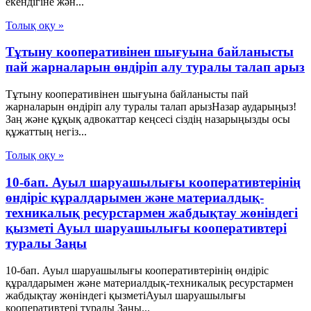
екендігіне жән...
Толық оқу »
Тұтыну кооперативінен шығуына байланысты
пай жарналарын өндіріп алу туралы талап арыз
Тұтыну кооперативінен шығуына байланысты пай
жарналарын өндіріп алу туралы талап арызНазар аударыңыз!
Заң және құқық адвокаттар кеңсесі сіздің назарыңызды осы
құжаттың негіз...
Толық оқу »
10-бап. Ауыл шаруашылығы кооперативтерінің
өндіріс құралдарымен және материалдық-
техникалық ресурстармен жабдықтау жөніндегі
қызметі Ауыл шаруашылығы кооперативтері
туралы Заңы
10-бап. Ауыл шаруашылығы кооперативтерінің өндіріс
құралдарымен және материалдық-техникалық ресурстармен
жабдықтау жөніндегі қызметіАуыл шаруашылығы
кооперативтері туралы Заңы...