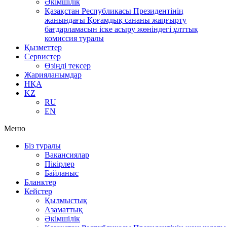
Әкімшілік
Қазақстан Республикасы Президентінің
жанындағы Қоғамдық сананы жаңғырту
бағдарламасын іске асыру жөніндегі ұлттық
комиссия туралы
Қызметтер
Сервистер
Өзіңді тексер
Жарияланымдар
НҚА
KZ
RU
EN
Меню
Біз туралы
Вакансиялар
Пікірлер
Байланыс
Бланктер
Кейстер
Қылмыстық
Азаматтық
Әкімшілік