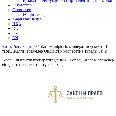
Қазақстан Республикасы Президентінің жанындағы 
Қызметтер
Сервистер
Өзіңді тексер
Жарияланымдар
НҚА
RU
KZ
EN
Басты бет
/
Заңдар
/
1-бап. Өндiрiстiк кооператив ұғымы 1-
тарау. Жалпы ережелер Өндiрiстiк кооператив туралы Заңы
1-бап. Өндiрiстiк кооператив ұғымы 1-тарау. Жалпы ережелер
Өндiрiстiк кооператив туралы Заңы