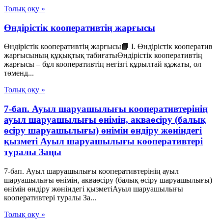
Толық оқу »
Өндірістік кооперативтің жарғысы
Өндірістік кооперативтің жарғысы📘 I. Өндірістік кооператив
жарғысының құқықтық табиғатыӨндірістік кооперативтің
жарғысы – бұл кооперативтің негізгі құрылтай құжаты, ол
төменд...
Толық оқу »
7-бап. Ауыл шаруашылығы кооперативтерінің
ауыл шаруашылығы өнімін, акваөсіру (балық
өсіру шаруашылығы) өнімін өндіру жөніндегі
қызметі Ауыл шаруашылығы кооперативтері
туралы Заңы
7-бап. Ауыл шаруашылығы кооперативтерінің ауыл
шаруашылығы өнімін, акваөсіру (балық өсіру шаруашылығы)
өнімін өндіру жөніндегі қызметіАуыл шаруашылығы
кооперативтері туралы За...
Толық оқу »