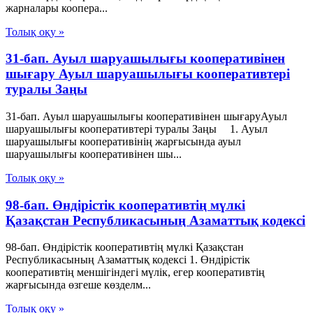
жарналары коопера...
Толық оқу »
31-бап. Ауыл шаруашылығы кооперативінен
шығару Ауыл шаруашылығы кооперативтері
туралы Заңы
31-бап. Ауыл шаруашылығы кооперативінен шығаруАуыл
шаруашылығы кооперативтері туралы Заңы 1. Ауыл
шаруашылығы кооперативінің жарғысында ауыл
шаруашылығы кооперативінен шы...
Толық оқу »
98-бап. Өндiрiстiк кооперативтiң мүлкi
Қазақстан Республикасының Азаматтық кодексi
98-бап. Өндiрiстiк кооперативтiң мүлкi Қазақстан
Республикасының Азаматтық кодексi 1. Өндiрiстiк
кооперативтiң меншiгiндегi мүлiк, егер кооперативтiң
жарғысында өзгеше көзделм...
Толық оқу »