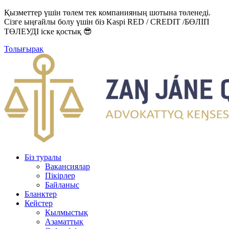
Қызметтер үшін төлем тек компанияның шотына төленеді.
Сізге ыңғайлы болу үшін біз Kaspi RED / CREDIT /БӨЛІП
ТӨЛЕУДІ іске қостық 😎
Толығырақ
Біз туралы
Вакансиялар
Пікірлер
Байланыс
Бланктер
Кейстер
Қылмыстық
Азаматтық