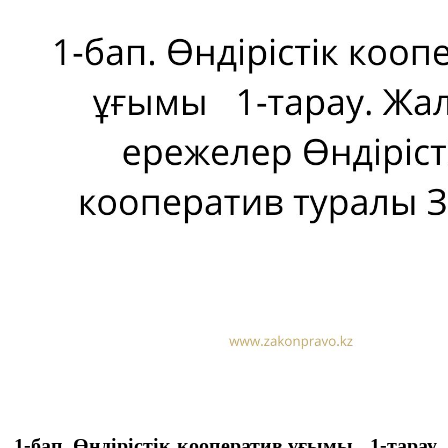
1-бап. Өндiрiстiк кооператив ұғымы
1-тарау.