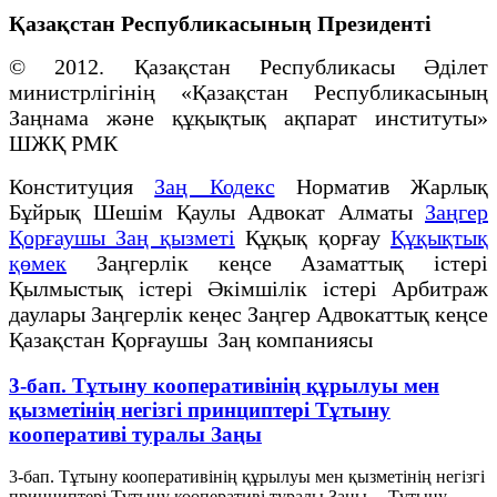
Қазақстан Республикасының Президенті
© 2012. Қазақстан Республикасы Әділет
министрлігінің «Қазақстан Республикасының
Заңнама және құқықтық ақпарат институты»
ШЖҚ РМК
Конституция
Заң Кодекс
Норматив Жарлық
Бұйрық Шешім Қаулы Адвокат Алматы
Заңгер
Қорғаушы Заң қызметі
Құқық қорғау
Құқықтық
қөмек
Заңгерлік кеңсе Азаматтық істері
Қылмыстық істері Әкімшілік істері Арбитраж
даулары Заңгерлік кеңес Заңгер Адвокаттық кеңсе
Қазақстан Қорғаушы Заң компаниясы
3-бап. Тұтыну кооперативiнiң құрылуы мен
қызметiнiң негiзгі принциптерi Тұтыну
кооперативі туралы Заңы
3-бап. Тұтыну кооперативiнiң құрылуы мен қызметiнiң негiзгі
принциптерi Тұтыну кооперативі туралы Заңы Тұтыну