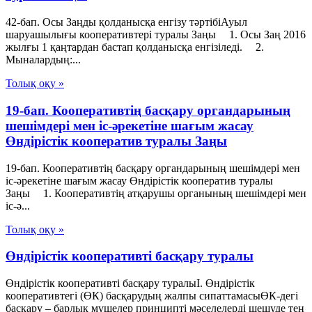
42-бап. Осы Заңды қолданысқа енгізу тәртібіАуыл
шаруашылығы кооперативтері туралы Заңы 1. Осы Заң 2016
жылғы 1 қаңтардан бастап қолданысқа енгізіледі. 2.
Мыналардың:...
Толық оқу »
19-бап. Кооперативтiң басқару органдарының
шешiмдерi мен iс-әрекетiне шағым жасау
Өндiрiстiк кооператив туралы Заңы
19-бап. Кооперативтiң басқару органдарының шешiмдерi мен
iс-әрекетiне шағым жасау Өндiрiстiк кооператив туралы
Заңы 1. Кооперативтiң атқарушы органының шешiмдерi мен
iс-ә...
Толық оқу »
Өндірістік кооперативті басқару туралы
Өндірістік кооперативті басқару туралыI. Өндірістік
кооперативтегі (ӨК) басқарудың жалпы сипаттамасыӨК-дегі
басқару – барлық мүшелер принципті мәселелерді шешуде тең