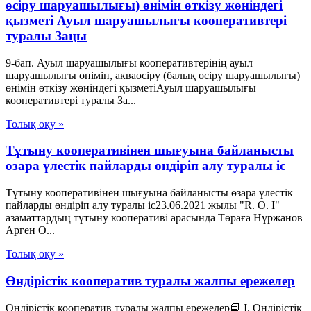
өсіру шаруашылығы) өнімін өткізу жөніндегі
қызметі Ауыл шаруашылығы кооперативтері
туралы Заңы
9-бап. Ауыл шаруашылығы кооперативтерінің ауыл
шаруашылығы өнімін, акваөсіру (балық өсіру шаруашылығы)
өнімін өткізу жөніндегі қызметіАуыл шаруашылығы
кооперативтері туралы За...
Толық оқу »
Тұтыну кооперативінен шығуына байланысты
өзара үлестік пайларды өндіріп алу туралы іс
Тұтыну кооперативінен шығуына байланысты өзара үлестік
пайларды өндіріп алу туралы іс23.06.2021 жылы "R. O. I"
азаматтардың тұтыну кооперативі арасында Төраға Нұржанов
Арген О...
Толық оқу »
Өндірістік кооператив туралы жалпы ережелер
Өндірістік кооператив туралы жалпы ережелер📘 I. Өндірістік