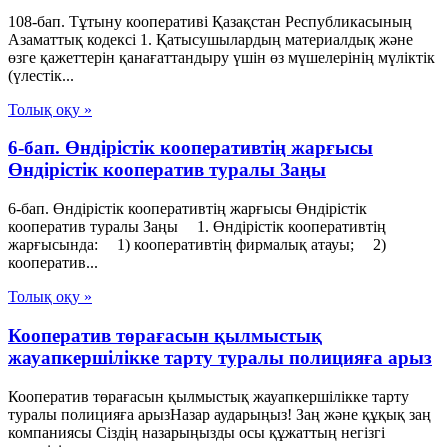
108-бап. Тұтыну кооперативi Қазақстан Республикасының
Азаматтық кодексi 1. Қатысушылардың материалдық және
өзге қажеттерiн қанағаттандыру үшiн өз мүшелерiнiң мүлiктiк
(үлестiк...
Толық оқу »
6-бап. Өндiрiстiк кооперативтiң жарғысы
Өндiрiстiк кооператив туралы Заңы
6-бап. Өндiрiстiк кооперативтiң жарғысы Өндiрiстiк
кооператив туралы Заңы 1. Өндiрiстiк кооперативтiң
жарғысында: 1) кооперативтiң фирмалық атауы; 2)
кооператив...
Толық оқу »
Кооператив төрағасын қылмыстық
жауапкершілікке тарту туралы полицияға арыз
Кооператив төрағасын қылмыстық жауапкершілікке тарту
туралы полицияға арызНазар аударыңыз! Заң және құқық заң
компаниясы Сіздің назарыңызды осы құжаттың негізгі