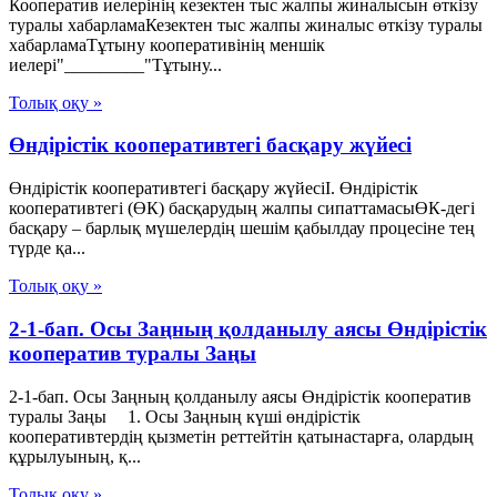
Кооператив иелерінің кезектен тыс жалпы жиналысын өткізу
туралы хабарламаКезектен тыс жалпы жиналыс өткізу туралы
хабарламаТұтыну кооперативінің меншік
иелері"_________"Тұтыну...
Толық оқу »
Өндірістік кооперативтегі басқару жүйесі
Өндірістік кооперативтегі басқару жүйесіI. Өндірістік
кооперативтегі (ӨК) басқарудың жалпы сипаттамасыӨК-дегі
басқару – барлық мүшелердің шешім қабылдау процесіне тең
түрде қа...
Толық оқу »
2-1-бап. Осы Заңның қолданылу аясы Өндiрiстiк
кооператив туралы Заңы
2-1-бап. Осы Заңның қолданылу аясы Өндiрiстiк кооператив
туралы Заңы 1. Осы Заңның күші өндірістік
кооперативтердің қызметін реттейтін қатынастарға, олардың
құрылуының, қ...
Толық оқу »