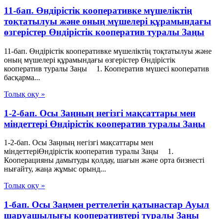
11-бап. Өндiрiстiк кооперативке мүшелiктiң
тоқтатылуы және оның мүшелерi құрамындағы
өзгерiстер Өндiрiстiк кооператив туралы Заңы
11-бап. Өндiрiстiк кооперативке мүшелiктiң тоқтатылуы және
оның мүшелерi құрамындағы өзгерiстер Өндiрiстiк
кооператив туралы Заңы 1. Кооператив мүшесi кооператив
басқарма...
Толық оқу »
1-2-бап. Осы Заңның негізгі мақсаттары мен
міндеттері Өндiрiстiк кооператив туралы Заңы
1-2-бап. Осы Заңның негізгі мақсаттары мен
міндеттеріӨндiрiстiк кооператив туралы Заңы 1.
Кооперацияны дамытуды қолдау, шағын және орта бизнесті
нығайту, жаңа жұмыс орынд...
Толық оқу »
1-бап. Осы Заңмен реттелетін қатынастар Ауыл
шаруашылығы кооперативтері туралы Заңы