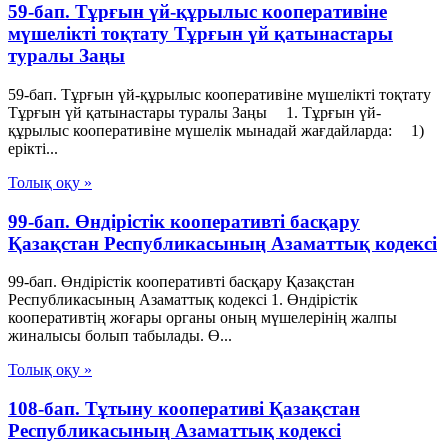
59-бап. Тұрғын үй-құрылыс кооперативіне
мүшелікті тоқтату Тұрғын үй қатынастары
туралы Заңы
59-бап. Тұрғын үй-құрылыс кооперативіне мүшелікті тоқтату
Тұрғын үй қатынастары туралы Заңы 1. Тұрғын үй-
құрылыс кооперативіне мүшелік мынадай жағдайларда: 1)
ерікті...
Толық оқу »
99-бап. Өндiрiстiк кооперативтi басқару
Қазақстан Республикасының Азаматтық кодексi
99-бап. Өндiрiстiк кооперативтi басқару Қазақстан
Республикасының Азаматтық кодексi 1. Өндiрiстiк
кооперативтiң жоғары органы оның мүшелерiнiң жалпы
жиналысы болып табылады. Ө...
Толық оқу »
108-бап. Тұтыну кооперативi Қазақстан
Республикасының Азаматтық кодексi