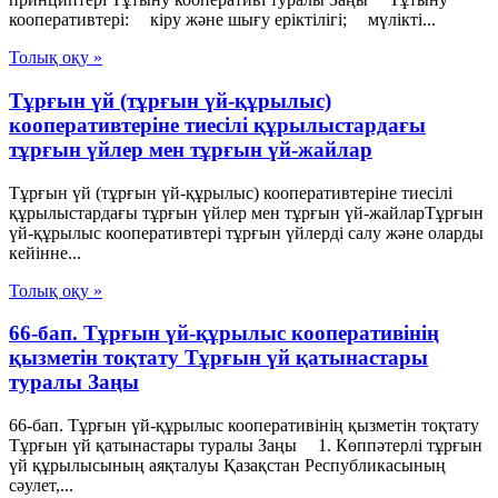
кооперативтерi: кiру және шығу ерiктiлiгi; мүлiктi...
Толық оқу »
Тұрғын үй (тұрғын үй-құрылыс)
кооперативтеріне тиесілі құрылыстардағы
тұрғын үйлер мен тұрғын үй-жайлар
Тұрғын үй (тұрғын үй-құрылыс) кооперативтеріне тиесілі
құрылыстардағы тұрғын үйлер мен тұрғын үй-жайларТұрғын
үй-құрылыс кооперативтері тұрғын үйлерді салу және оларды
кейінне...
Толық оқу »
66-бап. Тұрғын үй-құрылыс кооперативінің
қызметін тоқтату Тұрғын үй қатынастары
туралы Заңы
66-бап. Тұрғын үй-құрылыс кооперативінің қызметін тоқтату
Тұрғын үй қатынастары туралы Заңы 1. Көппәтерлі тұрғын
үй құрылысының аяқталуы Қазақстан Республикасының
сәулет,...