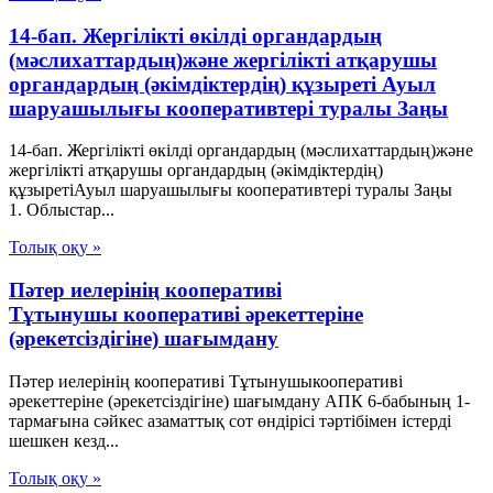
14-бап. Жергілікті өкілді органдардың
(мәслихаттардың)және жергілікті атқарушы
органдардың (әкімдіктердің) құзыреті Ауыл
шаруашылығы кооперативтері туралы Заңы
14-бап. Жергілікті өкілді органдардың (мәслихаттардың)және
жергілікті атқарушы органдардың (әкімдіктердің)
құзыретіАуыл шаруашылығы кооперативтері туралы Заңы
1. Облыстар...
Толық оқу »
Пәтер иелерінің кооперативі
Тұтынушы кооперативі әрекеттеріне
(әрекетсіздігіне) шағымдану
Пәтер иелерінің кооперативі Тұтынушыкооперативі
әрекеттеріне (әрекетсіздігіне) шағымдану АПК 6-бабының 1-
тармағына сәйкес азаматтық сот өндірісі тәртібімен істерді
шешкен кезд...
Толық оқу »