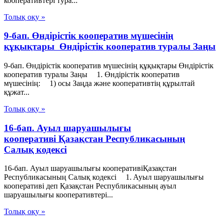
кооперативтері тура...
Толық оқу »
9-бап. Өндiрiстiк кооператив мүшесiнiң
құқықтары Өндiрiстiк кооператив туралы Заңы
9-бап. Өндiрiстiк кооператив мүшесiнiң құқықтары Өндiрiстiк
кооператив туралы Заңы 1. Өндiрiстiк кооператив
мүшесiнiң: 1) осы Заңда және кооперативтiң құрылтай
құжат...
Толық оқу »
16-бап. Ауыл шаруашылығы
кооперативі Қазақстан Республикасының
Салық кодексі
16-бап. Ауыл шаруашылығы кооперативіҚазақстан
Республикасының Салық кодексі 1. Ауыл шаруашылығы
кооперативі деп Қазақстан Республикасының ауыл
шаруашылығы кооперативтері...
Толық оқу »