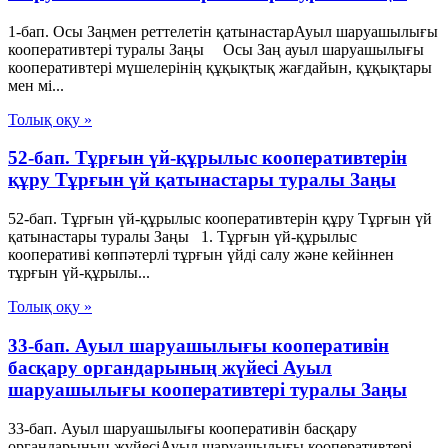
1-бап. Осы Заңмен реттелетін қатынастарАуыл шаруашылығы
кооперативтері туралы Заңы Осы Заң ауыл шаруашылығы
кооперативтері мүшелерінің құқықтық жағдайын, құқықтары
мен мі...
Толық оқу »
52-бап. Тұрғын үй-құрылыс кооперативтерін
құру Тұрғын үй қатынастары туралы Заңы
52-бап. Тұрғын үй-құрылыс кооперативтерін құру Тұрғын үй
қатынастары туралы Заңы 1. Тұрғын үй-құрылыс
кооперативі көппәтерлі тұрғын үйді салу және кейіннен
тұрғын үй-құрылы...
Толық оқу »
33-бап. Ауыл шаруашылығы кооперативін
басқару органдарының жүйесі Ауыл
шаруашылығы кооперативтері туралы Заңы
33-бап. Ауыл шаруашылығы кооперативін басқару
органдарының жүйесіАуыл шаруашылығы кооперативтері