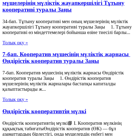
мүшелерiнiң мүліктiк жауапкершiлiгi Тұтыну
кооперативі туралы Заңы
34-бап. Тұтыну кооперативi мен оның мүшелерiнiң мүліктiк
жауапкершiлiгi Тұтыну кооперативі туралы Заңы 1. Тұтыну
кооперативi өз мiндеттемелерi бойынша өзiне тиесiлi барлы...
Толық оқу »
7-бап. Кооператив мүшесiнiң мүлiктiк жарнасы
Өндiрiстiк кооператив туралы Заңы
7-бап. Кооператив мүшесiнiң мүлiктiк жарнасы Өндiрiстiк
кооператив туралы Заңы 1. Өндiрiстiк кооператив
мүшелерiнiң мүлiктiк жарналары бастапқы капиталды
қалыптастырады ж...
Толық оқу »
Өндірістік кооперативтің мүлкі
Өндірістік кооперативтің мүлкі📘 I. Кооператив мүлкінің
құқықтық табиғатыӨндірістік кооператив (ӨК) — бұл
азаматтардың бірлестігі, онда мүшелердің еңбегі мен