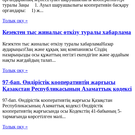
туралы Заңы 1. Ауыл шаруашылығы кооперативін басқару
органдары: 1) ж...
Толық оқу »
Кезектен тыс жиналыс өткізу туралы хабарлама
Кезектен тыс жиналыс өткізу туралы хабарламаНазар
аударыңыз!Заң және құқық заң компаниясы Сіздің
назарыңызды осы құжаттың негізгі екендігіне және әрдайым
нақты жағдайдың талап...
Толық оқу »
97-бап. Өндiрiстiк кооперативтiң жарғысы
Қазақстан Республикасының Азаматтық кодексi
97-бап. Өндiрiстiк кооперативтiң жарғысы Қазақстан
Республикасының Азаматтық кодексi Өндiрiстiк
кооперативтiң жарғысында осы Кодекстiң 41-бабының 5-
тармағында көрсетiлген мәлi...
Толық оқу »