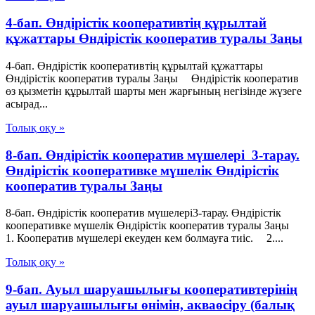
4-бап. Өндiрiстiк кооперативтiң құрылтай
құжаттары Өндiрiстiк кооператив туралы Заңы
4-бап. Өндiрiстiк кооперативтiң құрылтай құжаттары
Өндiрiстiк кооператив туралы Заңы Өндiрiстiк кооператив
өз қызметiн құрылтай шарты мен жарғының негiзiнде жүзеге
асырад...
Толық оқу »
8-бап. Өндiрiстiк кооператив мүшелерi 3-тарау.
Өндiрiстiк кооперативке мүшелiк Өндiрiстiк
кооператив туралы Заңы
8-бап. Өндiрiстiк кооператив мүшелерi3-тарау. Өндiрiстiк
кооперативке мүшелiк Өндiрiстiк кооператив туралы Заңы
1. Кооператив мүшелерi екеуден кем болмауға тиiс. 2....
Толық оқу »
9-бап. Ауыл шаруашылығы кооперативтерінің
ауыл шаруашылығы өнімін, акваөсіру (балық