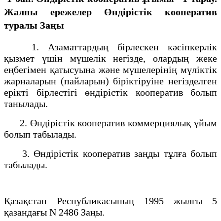
Жалпы ережелер
Өндiрiстiк кооператив
туралы
Заңы
1. Азаматтардың бiрлескен кәсiпкерлiк
қызмет үшiн мүшелiк негiзде, олардың жеке
еңбегiмен қатысуына және мүшелерiнiң мүлiктiк
жарналарын (пайларын) бiрiктiруiне негiзделген
ерiктi бiрлестiгi өндiрiстiк кооператив болып
танылады.
2. Өндiрiстiк кооператив коммерциялық ұйым
болып табылады.
3. Өндiрiстiк кооператив заңды тұлға болып
табылады.
Қазақстан Республикасының 1995 жылғы 5
қазандағы N 2486 Заңы.