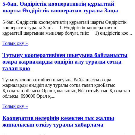
5-бап. Өндiрiстiк кооперативтiң құрылтай
шарты Өндiрiстiк кооператив туралы Заңы
5-бап. Өндiрiстiк кооперативтiң құрылтай шарты Өндiрiстiк
кооператив туралы Заңы 1. Өндiрiстiк кооперативтiң
құрылтай шартында мыналар болуға тиіс: 1) өндiрiстiк коо...
Толық оқу »
Тұтыну кооперативінен шығуына байланысты
өзара жарналарды өндіріп алу туралы сотқа
талап қою
Тұтыну кооперативінен шығуына байланысты өзара
жарналарды өндіріп алу туралы сотқа талап қоюБатыс
Қазақстан облысы Орал қаласының №2 сотыБатыс Қазақстан
облысы, 090000 Орал қ....
Толық оқу »
Кооператив иелерінің кезектен тыс жалпы
жиналысын өткізу туралы хабарлама