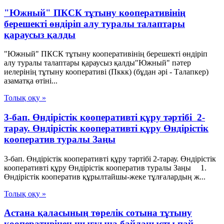
"Южный" ПКСК тұтыну кооперативінің
берешекті өндіріп алу туралы талаптары
қараусыз қалды
"Южный" ПКСК тұтыну кооперативінің берешекті өндіріп
алу туралы талаптары қараусыз қалды"Южный" пәтер
иелерінің тұтыну кооперативі (Пккк) (бұдан әрі - Талапкер)
азаматқа өтіні...
Толық оқу »
3-бап. Өндiрiстiк кооперативтi құру тәртiбi 2-
тарау. Өндiрiстiк кооперативтi құру Өндiрiстiк
кооператив туралы Заңы
3-бап. Өндiрiстiк кооперативтi құру тәртiбi 2-тарау. Өндiрiстiк
кооперативтi құру Өндiрiстiк кооператив туралы Заңы 1.
Өндiрiстiк кооператив құрылтайшы-жеке тұлғалардың ж...
Толық оқу »
Астана қаласының төрелік сотына тұтыну
кооперативінен шығуына байланысты пай