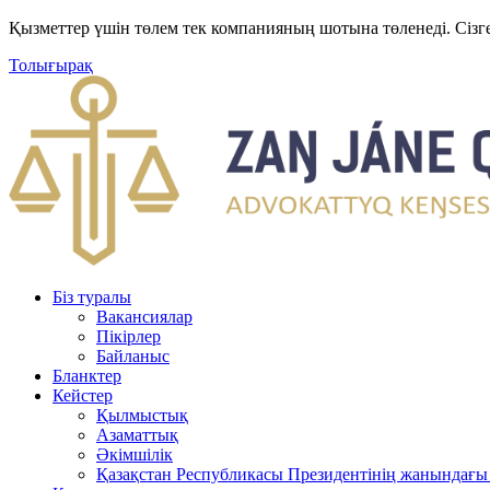
Қызметтер үшін төлем тек компанияның шотына төленеді. Сізг
Толығырақ
Біз туралы
Вакансиялар
Пікірлер
Байланыс
Бланктер
Кейстер
Қылмыстық
Азаматтық
Әкімшілік
Қазақстан Республикасы Президентінің жанындағы 