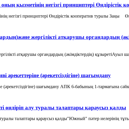
е оның қызметiнiң негiзгi принциптерi Өндiрiстiк 
iнiң негiзгi принциптерi Өндiрiстiк кооператив туралы Заңы Өн
аттардың)және жергілікті атқарушы органдардың (
жергілікті атқарушы органдардың (әкімдіктердің) құзыретіАуыл
і әрекеттеріне (әрекетсіздігіне) шағымдану
 (әрекетсіздігіне) шағымдану АПК 6-бабының 1-тармағына сәйкес 
 өндіріп алу туралы талаптары қараусыз қалды
ралы талаптары қараусыз қалды"Южный" пәтер иелерінің тұтыну к