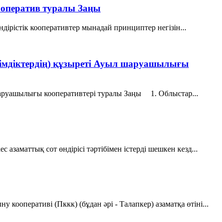
кооператив туралы Заңы
дiрiстiк кооперативтер мынадай принциптер негiзiн...
әкімдіктердің) құзыреті Ауыл шаруашылығы
 шаруашылығы кооперативтері туралы Заңы 1. Облыстар...
азаматтық сот өндірісі тәртібімен істерді шешкен кезд...
ооперативі (Пккк) (бұдан әрі - Талапкер) азаматқа өтіні...