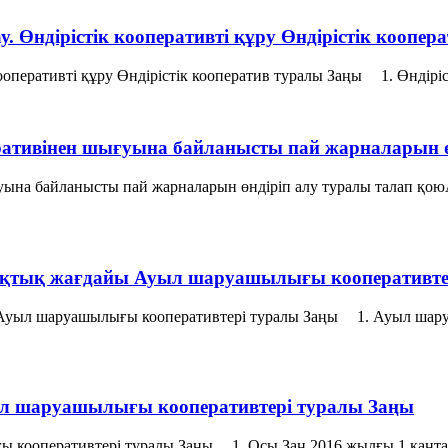
рау. Өндiрiстiк кооперативтi құру Өндiрiстiк коопе
iк кооперативтi құру Өндiрiстiк кооператив туралы Заңы 1. Өндi
ративінен шығуына байланысты пай жарналарын ө
уына байланысты пай жарналарын өндіріп алу туралы талап қо
ықтық жағдайы Ауыл шаруашылығы кооперативте
Ауыл шаруашылығы кооперативтері туралы Заңы 1. Ауыл шаруа
Ауыл шаруашылығы кооперативтері туралы Заңы
ы кооперативтері туралы Заңы 1. Осы Заң 2016 жылғы 1 қаңтар