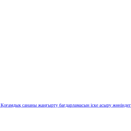
Қоғамдық сананы жаңғырту бағдарламасын іске асыру жөніндег