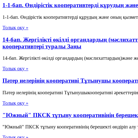
1-1-бап. Өндiрiстiк кооперативтердi құрудың жән
1-1-бап. Өндiрiстiк кооперативтердi құрудың және оның қызмет
Толық оқу »
14-бап. Жергілікті өкілді органдардың (мәслих
кооперативтері туралы Заңы
14-бап. Жергілікті өкілді органдардың (мәслихаттардың)және 
Толық оқу »
Пәтер иелерінің кооперативі Тұтынушы кооператив
Пәтер иелерінің кооперативі Тұтынушыкооперативі әрекеттеріне
Толық оқу »
"Южный" ПКСК тұтыну кооперативінің берешекті
"Южный" ПКСК тұтыну кооперативінің берешекті өндіріп алу ту
Толық оқу »