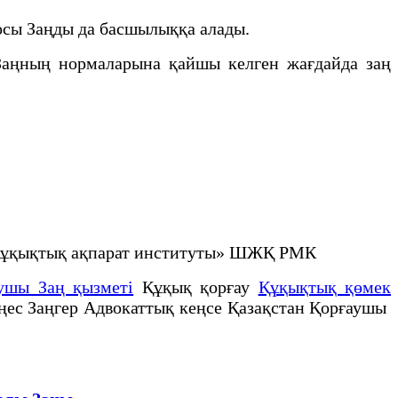
 осы Заңды да басшылыққа алады.
Заңның нормаларына қайшы келген жағдайда заң
е құқықтық ақпарат институты» ШЖҚ РМК
ушы Заң қызметі
Құқық қорғау
Құқықтық қөмек
еңес Заңгер Адвокаттық кеңсе Қазақстан Қорғаушы