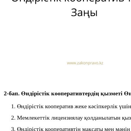
2-бап. Өндiрiстiк кооперативтердiң қызметi Ө
1. Өндiрiстiк кооператив жеке кәсiпкерлiк үшiн 
2. Мемлекеттiк лицензиялау қолданылатын қызме
3. Өндiрiстiк кооперативтiң мақсаты мен мәнi