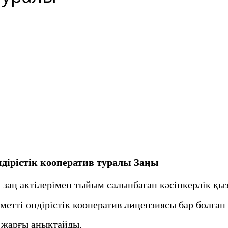
ндiрiстiк кооператив туралы Заңы
заң актiлерiмен тыйым салынбаған кәсiпкерлiк қыз
ттi өндiрiстiк кооператив лицензиясы бар болған
н жарғы анықтайды.