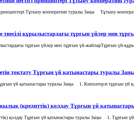
тiнiң негiзгі принциптерi Тұтыну кооперативі ту
і принциптерi Тұтыну кооперативі туралы Заңы Тұтыну кооперати
е тиесілі құрылыстардағы тұрғын үйлер мен тұрғ
ылыстардағы тұрғын үйлер мен тұрғын үй-жайларТұрғын үй-құры
метін тоқтату Тұрғын үй қатынастары туралы Заң
Тұрғын үй қатынастары туралы Заңы 1. Көппәтерлі тұрғын үй қ
ржылық (кредиттік) қолдау Тұрғын үй қатынастар
ттік) қолдау Тұрғын үй қатынастары туралы Заңы 1. Тұрғын үй-