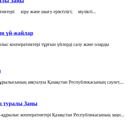
ралы Заңы
втерi: кiру және шығу ерiктiлiгi; мүлiктi...
ын үй-жайлар
лыс кооперативтері тұрғын үйлерді салу және оларды
ы
ұрылысының аяқталуы Қазақстан Республикасының сәулет,...
ы туралы Заңы
құрылыс кооперативтері Қазақстан Республикасының заңн...