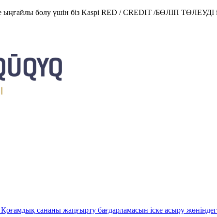
е ыңғайлы болу үшін біз Kaspi RED / CREDIT /БӨЛІП ТӨЛЕУДІ і
Қоғамдық сананы жаңғырту бағдарламасын іске асыру жөніндег