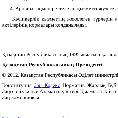
4. Арнайы заңмен реттелетiн қызметтi жүзеге ас
Кәсiпкерлiк қызметтiң жекелеген түрлерiн ар
актiлерiнiң нормалары қолданылады.
Қазақстан Республикасының 1995 жылғы 5 қазанд
Қазақстан Республикасының Президенті
© 2012. Қазақстан Республикасы Әділет министр
Конституция
Заң Кодекс
Норматив Жарлық Бұй
Заңгерлік кеңсе Азаматтық істері Қылмыстық істе
Заң компаниясы