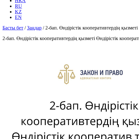
НҚА
RU
KZ
EN
Басты бет
/
Заңдар
/
2-бап. Өндiрiстiк кооперативтердiң қызмет
2-бап. Өндiрiстiк кооперативтердiң қызметi Өндiрiстiк коопера