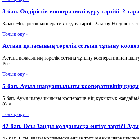
3-бап. Өндiрiстiк кооперативтi құру тәртiбi 2-та
3-бап. Өндiрiстiк кооперативтi құру тәртiбi 2-тарау. Өндiрiст
Толық оқу »
Астана қаласының төрелік сотына тұтыну коопе
Астана қаласының төрелік сотына тұтыну кооперативінен шығ
Рес...
Толық оқу »
5-бап. Ауыл шаруашылығы кооперативінің құқ
5-бап. Ауыл шаруашылығы кооперативінің құқықтық жағдайы
(бал...
Толық оқу »
42-бап. Осы Заңды қолданысқа енгізу тәртібі 
42-бап. Осы Заңды қолданысқа енгізу тәртібіАуыл шаруашылығ