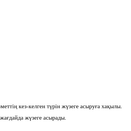
меттiң кез-келген түрiн жүзеге асыруға хақылы.
 жағдайда жүзеге асырады.