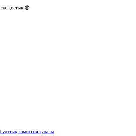
ске қостық 😎
і ұлттық комиссия туралы