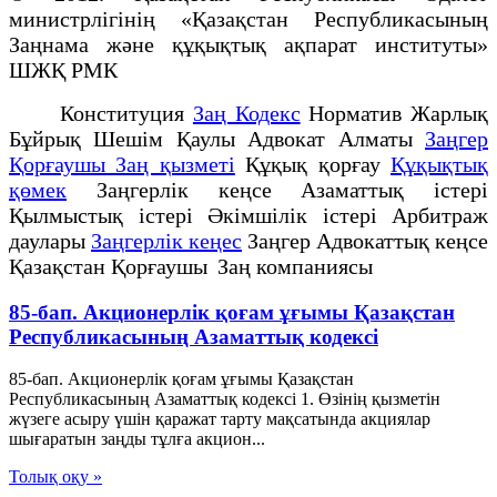
министрлігінің «Қазақстан Республикасының
Заңнама және құқықтық ақпарат институты»
ШЖҚ РМК
Конституция
Заң Кодекс
Норматив Жарлық
Бұйрық Шешім Қаулы Адвокат Алматы
Заңгер
Қорғаушы Заң қызметі
Құқық қорғау
Құқықтық
қөмек
Заңгерлік кеңсе Азаматтық істері
Қылмыстық істері Әкімшілік істері Арбитраж
даулары
Заңгерлік кеңес
Заңгер Адвокаттық кеңсе
Қазақстан Қорғаушы Заң компаниясы
85-бап. Акционерлiк қоғам ұғымы Қазақстан
Республикасының Азаматтық кодексi
85-бап. Акционерлiк қоғам ұғымы Қазақстан
Республикасының Азаматтық кодексi 1. Өзiнiң қызметiн
жүзеге асыру үшiн қаражат тарту мақсатында акциялар
шығаратын заңды тұлға акцион...
Толық оқу »