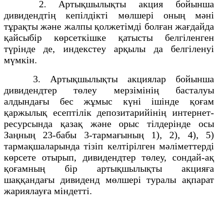
2. Артықшылықты акция бойынша
дивидендтің кепілдікті мөлшері оның мәні
тұрақты және жалпы қолжетімді болған жағдайда
қайсыбір көрсеткішке қатысты белгіленген
түрінде де, индекстеу арқылы да белгіленуі
мүмкін.
3. Артықшылықты акциялар бойынша
дивидендтер төлеу мерзімінің басталуы
алдындағы бес жұмыс күні ішінде қоғам
қаржылық есептілік депозитарийінің интернет-
ресурсында қазақ және орыс тілдерінде осы
Заңның 23-бабы 3-тармағының 1), 2), 4), 5)
тармақшаларында тізіп келтірілген мәліметтерді
көрсете отырып, дивидендтер төлеу, сондай-ақ
қоғамның бір артықшылықты акцияға
шаққандағы дивиденд мөлшері туралы ақпарат
жариялауға міндетті.