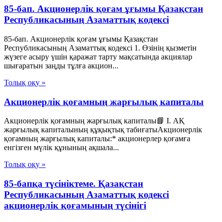
85-бап. Акционерлiк қоғам ұғымы Қазақстан
Республикасының Азаматтық кодексi
85-бап. Акционерлiк қоғам ұғымы Қазақстан
Республикасының Азаматтық кодексi 1. Өзiнiң қызметiн
жүзеге асыру үшiн қаражат тарту мақсатында акциялар
шығаратын заңды тұлға акцион...
Толық оқу »
Акционерлік қоғамның жарғылық капиталы
Акционерлік қоғамның жарғылық капиталы📘 I. АҚ
жарғылық капиталының құқықтық табиғатыАкционерлік
қоғамның жарғылық капиталы:* акционерлер қоғамға
енгізген мүлік құнының ақшала...
Толық оқу »
85-бапқа түсініктеме. Қазақстан
Республикасының Азаматтық кодексі
акционерлік қоғамының түсінігі