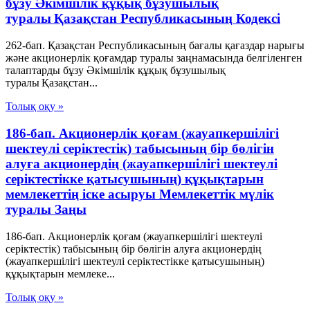
бұзу Әкімшілік құқық бұзушылық
туралы Қазақстан Республикасының Кодексі
262-бап. Қазақстан Республикасының бағалы қағаздар нарығы
және акционерлік қоғамдар туралы заңнамасында белгiленген
талаптарды бұзу Әкімшілік құқық бұзушылық
туралы Қазақстан...
Толық оқу »
186-бап. Акционерлік қоғам (жауапкершілігі
шектеулі серіктестік) табысының бір бөлігін
алуға акционердің (жауапкершілігі шектеулі
серіктестікке қатысушының) құқықтарын
мемлекеттің іске асыруы Мемлекеттік мүлік
туралы Заңы
186-бап. Акционерлік қоғам (жауапкершілігі шектеулі
серіктестік) табысының бір бөлігін алуға акционердің
(жауапкершілігі шектеулі серіктестікке қатысушының)
құқықтарын мемлеке...
Толық оқу »