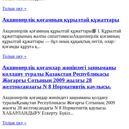
Толық оқу »
Акционерлік қоғамның құрылтай құжаттары
Акционерлік қоғамның құрылтай құжаттары📘 I. Құрылтай
құжаттарының жалпы сипаттамасыАкционерлік қоғамның
құрылтай құжаттары — бұл оның құқықтық негізі, олар:·
қоғамды құруға қ...
Толық оқу »
Акционерлік қоғамдар жөніндегі заңнаманы
қолдану туралы Қазақстан Республикасы
Жоғарғы Сотының 2009 жылғы 28
желтоқсандағы N 8 Нормативтік қаулысы.
Акционерлік қоғамдар жөніндегі заңнаманы қолдану
туралыҚазақстан Республикасы Жоғарғы Сотының 2009
жылғы 28 желтоқсандағы N 8 Нормативтік қаулысы.
ХАБАРЛАНДЫРУ Ескерту. Бүкіл...
Толық оқу »