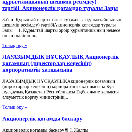
құрылтайшының шешімін ресімдеу)
тәртібі Акционерлік қоғамдар туралы Заңы
8-бап. Құрылтай шартын жасасу (жалғыз құрылтайшының
шешімін ресімдеу) тәртібіАкционерлік қоғамдар туралы
Заңы 1. Құрылтай шарты әрбір құрылтайшының немесе
оның өкілінің ш...
Толық оқу »
ЛАУАЗЫМДЫҚ НҰСҚАУЛЫҚ Акционерлік
қоғамның (директорлар кеңесінің)
корпоративтік хатшысына
ЛАУАЗЫМДЫҚ НҰСҚАУЛЫҚАкционерлік қоғамның
(директорлар кеңесінің) корпоративтік хатшысына Бұл
нұсқаулық Қазақстан Республикасы Еңбек және халықты
әлеуметтік қорғау министрінің...
Толық оқу »
Акционерлік қоғамды басқару
Акционерлік қоғамды басқару📘 I. Жалпы