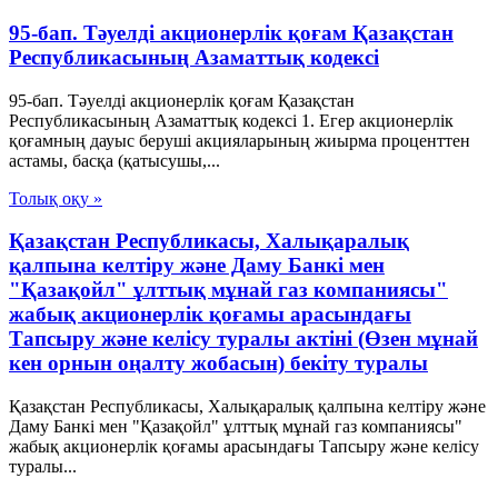
95-бап. Тәуелдi акционерлiк қоғам Қазақстан
Республикасының Азаматтық кодексi
95-бап. Тәуелдi акционерлiк қоғам Қазақстан
Республикасының Азаматтық кодексi 1. Егер акционерлiк
қоғамның дауыс берушi акцияларының жиырма проценттен
астамы, басқа (қатысушы,...
Толық оқу »
Қазақстан Республикасы, Халықаралық
қалпына келтіру және Даму Банкі мен
"Қазақойл" ұлттық мұнай газ компаниясы"
жабық акционерлік қоғамы арасындағы
Тапсыру және келісу туралы актіні (Өзен мұнай
кен орнын оңалту жобасын) бекіту туралы
Қазақстан Республикасы, Халықаралық қалпына келтіру және
Даму Банкі мен "Қазақойл" ұлттық мұнай газ компаниясы"
жабық акционерлік қоғамы арасындағы Тапсыру және келісу
туралы...