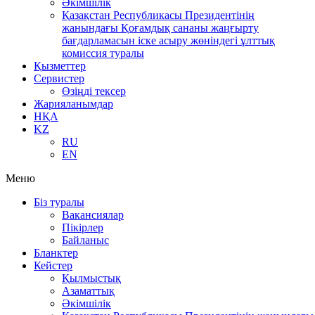
Әкімшілік
Қазақстан Республикасы Президентінің
жанындағы Қоғамдық сананы жаңғырту
бағдарламасын іске асыру жөніндегі ұлттық
комиссия туралы
Қызметтер
Сервистер
Өзіңді тексер
Жарияланымдар
НҚА
KZ
RU
EN
Меню
Біз туралы
Вакансиялар
Пікірлер
Байланыс
Бланктер
Кейстер
Қылмыстық
Азаматтық
Әкімшілік