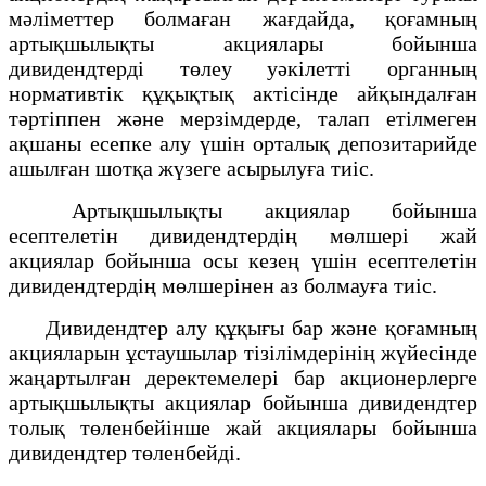
мәліметтер болмаған жағдайда, қоғамның
артықшылықты акциялары бойынша
дивидендтерді төлеу уәкілетті органның
нормативтік құқықтық актісінде айқындалған
тәртіппен және мерзімдерде, талап етілмеген
ақшаны есепке алу үшін орталық депозитарийде
ашылған шотқа жүзеге асырылуға тиіс.
Артықшылықты акциялар бойынша
есептелетін дивидендтердің мөлшері жай
акциялар бойынша осы кезең үшін есептелетін
дивидендтердің мөлшерінен аз болмауға тиіс.
Дивидендтер алу құқығы бар және қоғамның
акцияларын ұстаушылар тізілімдерінің жүйесінде
жаңартылған деректемелері бар акционерлерге
артықшылықты акциялар бойынша дивидендтер
толық төленбейінше жай акциялары бойынша
дивидендтер төленбейді.