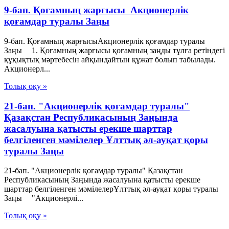
9-бап. Қоғамның жарғысы Акционерлік
қоғамдар туралы Заңы
9-бап. Қоғамның жарғысыАкционерлік қоғамдар туралы
Заңы 1. Қоғамның жарғысы қоғамның заңды тұлға ретіндегі
құқықтық мәртебесін айқындайтын құжат болып табылады.
Акционерл...
Толық оқу »
21-бап. "Акционерлік қоғамдар туралы"
Қазақстан Республикасының Заңында
жасалуына қатысты ерекше шарттар
белгіленген мәмілелер Ұлттық әл-ауқат қоры
туралы Заңы
21-бап. "Акционерлік қоғамдар туралы" Қазақстан
Республикасының Заңында жасалуына қатысты ерекше
шарттар белгіленген мәмілелерҰлттық әл-ауқат қоры туралы
Заңы "Акционерлі...
Толық оқу »