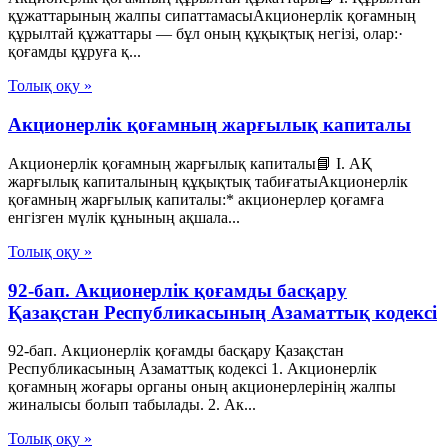
құжаттарының жалпы сипаттамасыАкционерлік қоғамның
құрылтай құжаттары — бұл оның құқықтық негізі, олар:·
қоғамды құруға қ...
Толық оқу »
Акционерлік қоғамның жарғылық капиталы
Акционерлік қоғамның жарғылық капиталы📘 I. АҚ
жарғылық капиталының құқықтық табиғатыАкционерлік
қоғамның жарғылық капиталы:* акционерлер қоғамға
енгізген мүлік құнының ақшала...
Толық оқу »
92-бап. Акционерлiк қоғамды басқару
Қазақстан Республикасының Азаматтық кодексi
92-бап. Акционерлiк қоғамды басқару Қазақстан
Республикасының Азаматтық кодексi 1. Акционерлiк
қоғамның жоғары органы оның акционерлерiнiң жалпы
жиналысы болып табылады. 2. Ак...
Толық оқу »