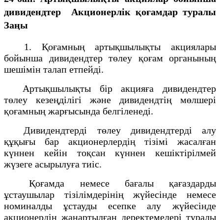
дивидендтер
Акционерлік қоғамдар туралы
Заңы
1. Қоғамның артықшылықты акциялары
бойынша дивидендтер төлеу қоғам органының
шешімін талап етпейді.
Артықшылықты бір акцияға дивидендтер
төлеу кезеңділігі және дивидендтің мөлшері
қоғамның жарғысында белгіленеді.
Дивидендтерді төлеу дивидендтерді алу
құқығы бар акционерлердің тізімі жасалған
күннен кейін тоқсан күннен кешіктірілмей
жүзеге асырылуға тиіс.
Қоғамда немесе бағалы қағаздарды
ұстаушылар тізілімдерінің жүйесінде немесе
номиналды ұстауды есепке алу жүйесінде
акционердің жаңартылған деректемелері туралы