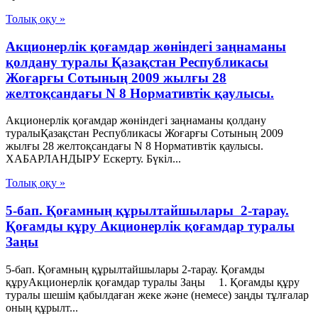
Толық оқу »
Акционерлік қоғамдар жөніндегі заңнаманы
қолдану туралы Қазақстан Республикасы
Жоғарғы Сотының 2009 жылғы 28
желтоқсандағы N 8 Нормативтік қаулысы.
Акционерлік қоғамдар жөніндегі заңнаманы қолдану
туралыҚазақстан Республикасы Жоғарғы Сотының 2009
жылғы 28 желтоқсандағы N 8 Нормативтік қаулысы.
ХАБАРЛАНДЫРУ Ескерту. Бүкіл...
Толық оқу »
5-бап. Қоғамның құрылтайшылары 2-тарау.
Қоғамды құру Акционерлік қоғамдар туралы
Заңы
5-бап. Қоғамның құрылтайшылары 2-тарау. Қоғамды
құруАкционерлік қоғамдар туралы Заңы 1. Қоғамды құру
туралы шешім қабылдаған жеке және (немесе) заңды тұлғалар
оның құрылт...