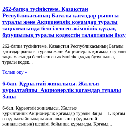
262-бапқа түсініктеме. Қазақстан
Республикасының Бағалы қағаздар рыногы
туралы және Акционерлік қоғамдар туралы
заңнамасында белгіленген әкімшілік құқық
бұзушылық туралы кодекстің талаптарын бұзу
262-бапқа түсініктеме. Қазақстан Республикасының Бағалы
қағаздар рыногы туралы және Акционерлік қоғамдар туралы
заңнамасында белгіленген әкімшілік құқық бұзушылық
туралы кодек...
Толық оқу »
6-бап. Құрылтай жиналысы. Жалғыз
құрылтайшы Акционерлік қоғамдар туралы
Заңы
6-бап. Құрылтай жиналысы. Жалғыз
құрылтайшыАкционерлік қоғамдар туралы Заңы 1. Қоғам
өз құрылтайшылары жиналысының (құрылтай
жиналысының) шешімі бойынша құрылады. Қоғамд...