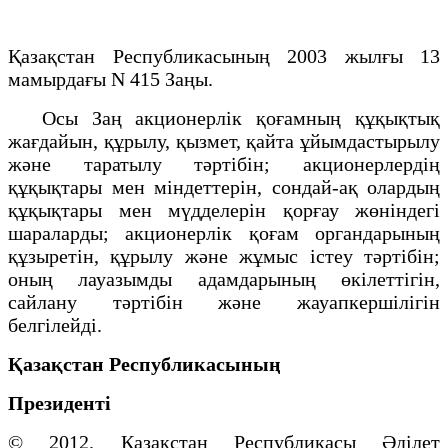
Қазақстан Республикасының 2003 жылғы 13
мамырдағы N 415 Заңы.
Осы Заң акционерлік қоғамның құқықтық
жағдайын, құрылу, қызмет, қайта ұйымдастырылу
және таратылу тәртібін; акционерлердің
құқықтары мен міндеттерін, сондай-ақ олардың
құқықтары мен мүдделерін қорғау жөніндегі
шараларды; акционерлік қоғам органдарының
құзыретін, құрылу және жұмыс істеу тәртібін;
оның лауазымды адамдарының өкілеттігін,
сайлану тәртібін және жауапкершілігін
белгілейді.
Қазақстан Республикасының
Президенті
© 2012. Қазақстан Республикасы Әділет