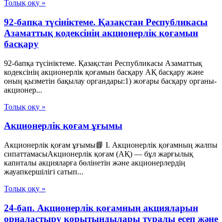
Толық оқу »
92-бапқа түсініктеме. Қазақстан Республикасы
Азаматтық кодексінің акционерлік қоғамын
басқару
92-бапқа түсініктеме. Қазақстан Республикасы Азаматтық
кодексінің акционерлік қоғамын басқару АҚ басқару және
оның қызметін бақылау органдары:1) жоғары басқару органы-
акционер...
Толық оқу »
Акционерлік қоғам ұғымы
Акционерлік қоғам ұғымы📘 I. Акционерлік қоғамның жалпы
сипаттамасыАкционерлік қоғам (АҚ) — бұл жарғылық
капиталы акцияларға бөлінетін және акционерлердің
жауапкершілігі сатып...
Толық оқу »
24-бап. Акционерлік қоғамның акцияларын
орналастыру қорытындылары туралы есеп және