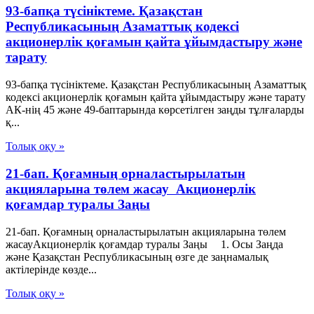
93-бапқа түсініктеме. Қазақстан
Республикасының Азаматтық кодексі
акционерлік қоғамын қайта ұйымдастыру және
тарату
93-бапқа түсініктеме. Қазақстан Республикасының Азаматтық
кодексі акционерлік қоғамын қайта ұйымдастыру және тарату
АК-нің 45 және 49-баптарында көрсетілген заңды тұлғаларды
қ...
Толық оқу »
21-бап. Қоғамның орналастырылатын
акцияларына төлем жасау Акционерлік
қоғамдар туралы Заңы
21-бап. Қоғамның орналастырылатын акцияларына төлем
жасауАкционерлік қоғамдар туралы Заңы 1. Осы Заңда
және Қазақстан Республикасының өзге де заңнамалық
актілерінде көзде...
Толық оқу »