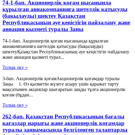
74-1-бап. Акционерлік қоғам нысанында
құрылған авиакомпанияға шетелдік қатысуды
(бақылауды) шектеу Қазақстан
Республикасының әуе кеңістігін пайдалану және
авиация қызметі туралы Заңы
74-1-бап. Акционерлік қоғам нысанында құрылған
авиакомпанияға шетелдік қатысуды (бақылауды)
шектеуҚазақстан Республикасының әуе кеңістігін пайдалану
және авиация қызметі турал...
Толық оқу »
3-бап. Акционерлік қоғамАкционерлік қоғамдар туралы
Заңы 1. Өз қызметін жүзеге асыру үшін қаражат тарту
мақсатымен акциялар шығаратын заңды тұлға акционерлік
қоғам (бұдан...
Толық оқу »
262-бап. Қазақстан Республикасының бағалы
қағаздар нарығы және акционерлік қоғамдар
туралы заңнамасында белгiленген талаптарды