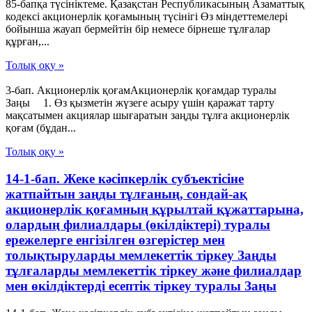
85-бапқа түсініктеме. Қазақстан Республикасының Азаматтық
кодексі акционерлік қоғамының түсінігі Өз міндеттемелері
бойынша жауап бермейтін бір немесе бірнеше тұлғалар
құрған,...
Толық оқу »
3-бап. Акционерлік қоғамАкционерлік қоғамдар туралы
Заңы 1. Өз қызметін жүзеге асыру үшін қаражат тарту
мақсатымен акциялар шығаратын заңды тұлға акционерлік
қоғам (бұдан...
Толық оқу »
14-1-бап. Жеке кәсіпкерлік субъектісіне
жатпайтын заңды тұлғаның, сондай-ақ
акционерлік қоғамның құрылтай құжаттарына,
олардың филиалдары (өкілдіктері) туралы
ережелерге енгізілген өзгерістер мен
толықтыруларды мемлекеттік тіркеу Заңды
тұлғаларды мемлекеттік тіркеу және филиалдар
мен өкілдіктерді есептік тіркеу туралы Заңы