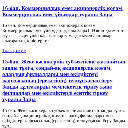
16-бап. Коммерциялық емес акционерлiк қоғам
Коммерциялық емес ұйымдар туралы Заңы
16-бап. Коммерциялық емес акционерлiк қоғам
Коммерциялық емес ұйымдар туралы Заңы1. Өзiнiң қызметiн
жүзеге асыру үшiн қаражат тарту мақсатымен акциялар
шығаратын, кiрiстерi те...
Толық оқу »
15-бап. Жеке кәсiпкерлiк субъектiсiне жатпайтын
заңды тұлға, сондай-ақ акционерлiк қоғам,
олардың филиалдары мен өкiлдiктерi
жарғысының (ережесiнiң) телнұсқасын беру
Заңды тұлғаларды мемлекеттік тіркеу және
филиалдар мен өкілдіктерді есептік тіркеу
туралы Заңы
15-бап. Жеке кәсiпкерлiк субъектiсiне жатпайтын заңды тұлға,
сондай-ақ акционерлiк қоғам, олардың филиалдары мен
өкiлдiктерi жарғысының (ережесiнiң) телнұсқасын беру Заңды
тұл...