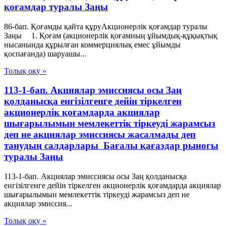
қоғамдар туралы Заңы
86-бап. Қоғамды қайта құруАкционерлік қоғамдар туралы
Заңы 1. Қоғам (акционерлiк қоғамның ұйымдық-құқықтық
нысанында құрылған коммерциялық емес ұйымды
қоспағанда) шаруашы...
Толық оқу »
113-1-бап. Акциялар эмиссиясы осы Заң
қолданысқа енгiзiлгенге дейiн тiркелген
акционерлiк қоғамдарда акциялар
шығарылымын мемлекеттiк тiркеудi жарамсыз
деп не акциялар эмиссиясы жасалмады деп
танудың салдарлары Бағалы қағаздар рыногы
туралы Заңы
113-1-бап. Акциялар эмиссиясы осы Заң қолданысқа
енгiзiлгенге дейiн тiркелген акционерлiк қоғамдарда акциялар
шығарылымын мемлекеттiк тiркеудi жарамсыз деп не
акциялар эмиссия...
Толық оқу »