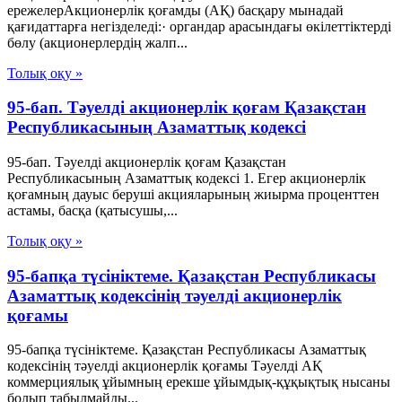
ережелерАкционерлік қоғамды (АҚ) басқару мынадай
қағидаттарға негізделеді:· органдар арасындағы өкілеттіктерді
бөлу (акционерлердің жалп...
Толық оқу »
95-бап. Тәуелдi акционерлiк қоғам Қазақстан
Республикасының Азаматтық кодексi
95-бап. Тәуелдi акционерлiк қоғам Қазақстан
Республикасының Азаматтық кодексi 1. Егер акционерлiк
қоғамның дауыс берушi акцияларының жиырма проценттен
астамы, басқа (қатысушы,...
Толық оқу »
95-бапқа түсініктеме. Қазақстан Республикасы
Азаматтық кодексінің тәуелді акционерлік
қоғамы
95-бапқа түсініктеме. Қазақстан Республикасы Азаматтық
кодексінің тәуелді акционерлік қоғамы Тәуелді АҚ
коммерциялық ұйымның ерекше ұйымдық-құқықтық нысаны
болып табылмайды...