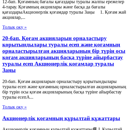
12-бап. Қоғамның бағалы қағаздары туралы жалпы ережелер
4-тарау. Қоғамның акциялары және басқа да бағалы
қағаздарыАкционерлік қоғамдар туралы Заңы 1. Қоғам жай
акциялар,...
Толық оқу »
20-бап. Қоғам акцияларын орналастыру
қорытындылары туралы есеп және қоғамның
орналастырылған акцияларының бір түрін осы
қоғам акцияларының басқа түріне айырбастау
туралы есеп Акционерлік қоғамдар туралы
Заңы
20-бап. Қоғам акцияларын орналастыру қорытындылары
туралы есеп және қоғамның орналастырылған акцияларының
бір түрін осы қоғам акцияларының басқа түріне айырбастау
туралы есепА...
Толық оқу »
Акционерлік қоғамның құрылтай құжаттары
Акционерлік қоғамның құрылтай құжаттары📘 I. Құрылтай