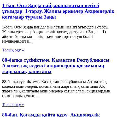
1-бап. Осы Заңда пайдаланылатын негізгі
ұғымдар 1-тарау. Жалпы ережелер Акционерлік
қоғамдар туралы Заңы
1-бап. Осы Заңда пайдаланылатын негізгі ұғымдар 1-тарау.
Жалпы ережелерАкционерлік қоғамдар туралы Заңы 1)
айқын басым көпшілік – кемінде төрттен үш бөлігі
мөлшеріндегі к...
Толық оқу »
88-бапқа түсініктеме. Қазақстан Республикасы
Азаматтық кодексі акционерлік қоғамының
жарғылық капиталы
88-бапқа түсініктеме. Қазақстан Республикасы Азаматтық
кодексі акционерлік қоғамының жарғылық капиталы АҚ
жарғылық капиталы акционерлер сатып алған акциялардың
номиналды құнын...
Толық оқу »
86-бап. Қоғамды қайта құру Акционерлік