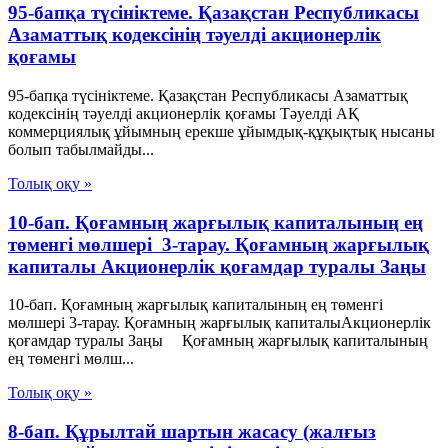
95-бапқа түсініктеме. Қазақстан Республикасы
Азаматтық кодексінің тәуелді акционерлік
қоғамы
95-бапқа түсініктеме. Қазақстан Республикасы Азаматтық
кодексінің тәуелді акционерлік қоғамы Тәуелді АҚ
коммерциялық ұйымның ерекше ұйымдық-құқықтық нысаны
болып табылмайды...
Толық оқу »
10-бап. Қоғамның жарғылық капиталының ең
төменгі мөлшері 3-тарау. Қоғамның жарғылық
капиталы Акционерлік қоғамдар туралы Заңы
10-бап. Қоғамның жарғылық капиталының ең төменгі
мөлшері 3-тарау. Қоғамның жарғылық капиталыАкционерлік
қоғамдар туралы Заңы Қоғамның жарғылық капиталының
ең төменгі мөлш...
Толық оқу »
8-бап. Құрылтай шартын жасасу (жалғыз