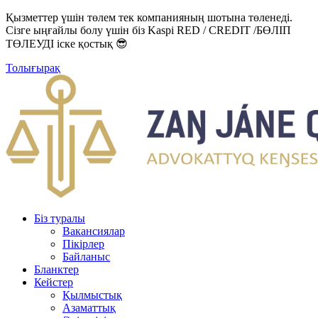
Қызметтер үшін төлем тек компанияның шотына төленеді.
Сізге ыңғайлы болу үшін біз Kaspi RED / CREDIT /БӨЛІП
ТӨЛЕУДІ іске қостық 😎
Толығырақ
Біз туралы
Вакансиялар
Пікірлер
Байланыс
Бланктер
Кейстер
Қылмыстық
Азаматтық