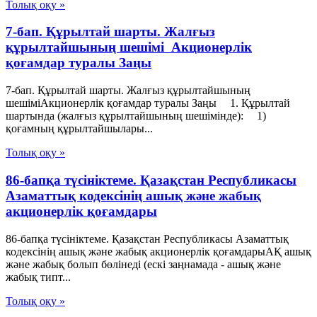
Толық оқу »
7-бап. Құрылтай шарты. Жалғыз
құрылтайшының шешімі Акционерлік
қоғамдар туралы Заңы
7-бап. Құрылтай шарты. Жалғыз құрылтайшының
шешіміАкционерлік қоғамдар туралы Заңы 1. Құрылтай
шартында (жалғыз құрылтайшының шешімінде): 1)
қоғамның құрылтайшылары...
Толық оқу »
86-бапқа түсініктеме. Қазақстан Республикасы
Азаматтық кодексінің ашық және жабық
акционерлік қоғамдары
86-бапқа түсініктеме. Қазақстан Республикасы Азаматтық
кодексінің ашық және жабық акционерлік қоғамдарыАҚ ашық
және жабық болып бөлінеді (ескі заңнамада - ашық және
жабық типт...
Толық оқу »