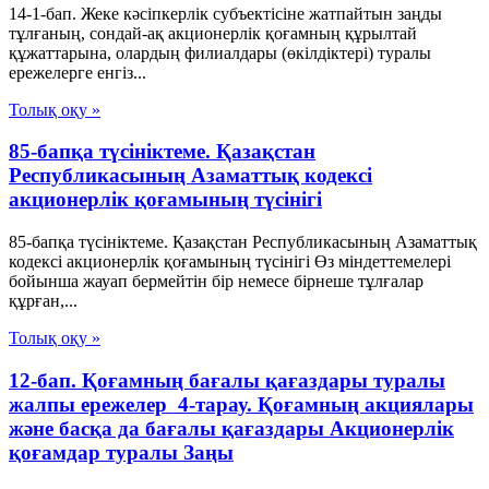
14-1-бап. Жеке кәсіпкерлік субъектісіне жатпайтын заңды
тұлғаның, сондай-ақ акционерлік қоғамның құрылтай
құжаттарына, олардың филиалдары (өкілдіктері) туралы
ережелерге енгіз...
Толық оқу »
85-бапқа түсініктеме. Қазақстан
Республикасының Азаматтық кодексі
акционерлік қоғамының түсінігі
85-бапқа түсініктеме. Қазақстан Республикасының Азаматтық
кодексі акционерлік қоғамының түсінігі Өз міндеттемелері
бойынша жауап бермейтін бір немесе бірнеше тұлғалар
құрған,...
Толық оқу »
12-бап. Қоғамның бағалы қағаздары туралы
жалпы ережелер 4-тарау. Қоғамның акциялары
және басқа да бағалы қағаздары Акционерлік
қоғамдар туралы Заңы