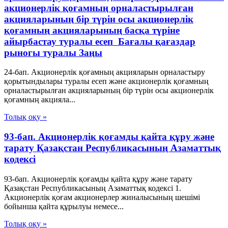
акционерлік қоғамның орналастырылған
акцияларының бір түрін осы акционерлік
қоғамның акцияларының басқа түріне
айырбастау туралы есеп Бағалы қағаздар
рыногы туралы Заңы
24-бап. Акционерлік қоғамның акцияларын орналастыру
қорытындылары туралы есеп және акционерлік қоғамның
орналастырылған акцияларының бір түрін осы акционерлік
қоғамның акцияла...
Толық оқу »
93-бап. Акционерлiк қоғамды қайта құру және
тарату Қазақстан Республикасының Азаматтық
кодексi
93-бап. Акционерлiк қоғамды қайта құру және тарату
Қазақстан Республикасының Азаматтық кодексi 1.
Акционерлiк қоғам акционерлер жиналысының шешiмi
бойынша қайта құрылуы немесе...
Толық оқу »