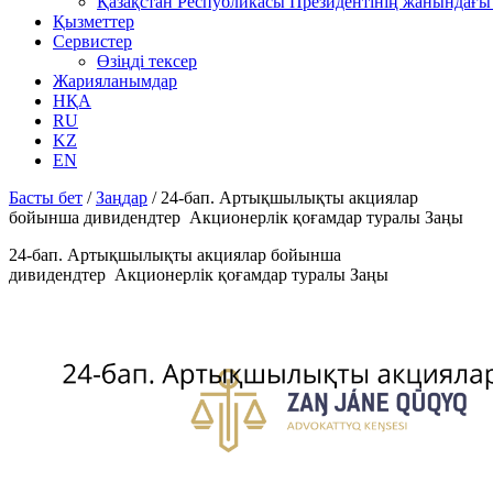
Қазақстан Республикасы Президентінің жанындағы 
Қызметтер
Сервистер
Өзіңді тексер
Жарияланымдар
НҚА
RU
KZ
EN
Басты бет
/
Заңдар
/
24-бап. Артықшылықты акциялар
бойынша дивидендтер Акционерлік қоғамдар туралы Заңы
24-бап. Артықшылықты акциялар бойынша
дивидендтер Акционерлік қоғамдар туралы Заңы