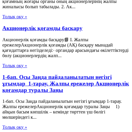
қоғамның жоғары органы оның акционерлерiнiң жалпы
жиналысы болып табылады. 2. Ак...
Толық оқу »
Акционерлік қоғамды басқару
Акционерлік қоғамды басқару📘 I. Жалпы
ережелерАкционерлік қоғамды (АҚ) басқару мынадай
қағидаттарға негізделеді:· органдар арасындағы өкілеттіктерді
бөлу (акционерлердің жалп...
Толық оқу »
1-бап. Осы Заңда пайдаланылатын негізгі
ұғымдар 1-тарау. Жалпы ережелер Акционерлік
қоғамдар туралы Заңы
1-бап. Осы Заңда пайдаланылатын негізгі ұғымдар 1-тарау.
Жалпы ережелерАкционерлік қоғамдар туралы Заңы 1)
айқын басым көпшілік – кемінде төрттен үш бөлігі
мөлшеріндегі к...
Толық оқу »