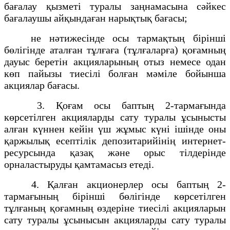
бағалау қызметі туралы заңнамасына сәйкес
бағалаушы айқындаған нарықтық бағасы;
не нәтижесінде осы тармақтың бірінші
бөлігінде аталған тұлғаға (тұлғаларға) қоғамның
дауыс беретін акцияларының отыз немесе одан
көп пайызы тиесілі болған мәміле бойынша
акциялар бағасы.
3. Қоғам осы баптың 2-тармағында
көрсетілген акцияларды сату туралы ұсынысты
алған күннен кейін үш жұмыс күні ішінде оны
қаржылық есептілік депозитарийінің интернет-
ресурсында қазақ және орыс тілдерінде
орналастыруды қамтамасыз етеді.
4. Қалған акционерлер осы баптың 2-
тармағының бірінші бөлігінде көрсетілген
тұлғаның қоғамның өздеріне тиесілі акцияларын
сату туралы ұсынысын акцияларды сату туралы