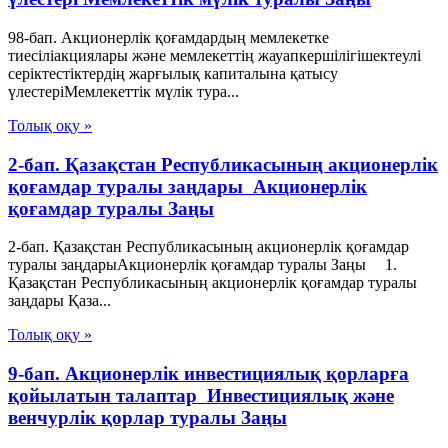
98-бап. Акционерлік қоғамдардың мемлекетке
тиесiлiакциялары және мемлекеттiң жауапкершiлiгiшектеулi
серiктестiктердiң жарғылық капиталына қатысу
үлестерiМемлекеттік мүлік тура...
Толық оқу »
2-бап. Қазақстан Республикасының акционерлік
қоғамдар туралы заңдары Акционерлік
қоғамдар туралы Заңы
2-бап. Қазақстан Республикасының акционерлік қоғамдар
туралы заңдарыАкционерлік қоғамдар туралы Заңы 1.
Қазақстан Республикасының акционерлік қоғамдар туралы
заңдары Қаза...
Толық оқу »
9-бап. Акционерлiк инвестициялық қорларға
қойылатын талаптар Инвестициялық және
венчурлік қорлар туралы Заңы