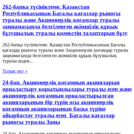
262-бапқа түсініктеме. Қазақстан
Республикасының Бағалы қағаздар рыногы
туралы және Акционерлік қоғамдар туралы
заңнамасында белгіленген әкімшілік құқық
бұзушылық туралы кодекстің талаптарын бұзу
262-бапқа түсініктеме. Қазақстан Республикасының Бағалы
қағаздар рыногы туралы және Акционерлік қоғамдар туралы
заңнамасында белгіленген әкімшілік құқық бұзушылық
туралы кодек...
Толық оқу »
24-бап. Акционерлік қоғамның акцияларын
орналастыру қорытындылары туралы есеп және
акционерлік қоғамның орналастырылған
акцияларының бір түрін осы акционерлік
қоғамның акцияларының басқа түріне
айырбастау туралы есеп Бағалы қағаздар
рыногы туралы Заңы
24-бап. Акционерлік қоғамның акцияларын орналастыру