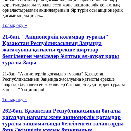
қорытындылары туралы есеп және акционерлік қоғамның
орналастырылған акцияларының бір түрін осы акционерлік
қоғамның акцияла...
Толық оқу »
21-бап. "Акционерлік қоғамдар туралы"
Қазақстан Республикасының Заңында
жасалуына қатысты ерекше шарттар
белгіленген мәмілелер Ұлттық әл-ауқат қоры
туралы Заңы
21-бап. "Акционерлік қоғамдар туралы" Қазақстан
Республикасының Заңында жасалуына қатысты ерекше
шарттар белгіленген мәмілелерҰлттық әл-ауқат қоры туралы
Заңы "Акционерлі...
Толық оқу »
262-бап. Қазақстан Республикасының бағалы
қағаздар нарығы және акционерлік қоғамдар
туралы заңнамасында белгiленген талаптарды
бұзу Әкімшілік құқық бұзушылық