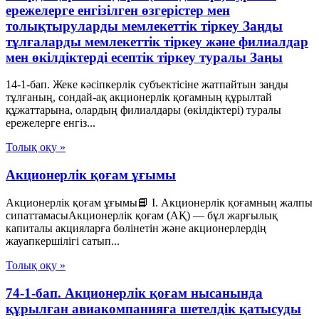
ережелерге енгізілген өзгерістер мен
толықтыруларды мемлекеттік тіркеу Заңды
тұлғаларды мемлекеттік тіркеу және филиалдар
мен өкілдіктерді есептік тіркеу туралы Заңы
14-1-бап. Жеке кәсіпкерлік субъектісіне жатпайтын заңды
тұлғаның, сондай-ақ акционерлік қоғамның құрылтай
құжаттарына, олардың филиалдары (өкілдіктері) туралы
ережелерге енгіз...
Толық оқу »
Акционерлік қоғам ұғымы
Акционерлік қоғам ұғымы📘 I. Акционерлік қоғамның жалпы
сипаттамасыАкционерлік қоғам (АҚ) — бұл жарғылық
капиталы акцияларға бөлінетін және акционерлердің
жауапкершілігі сатып...
Толық оқу »
74-1-бап. Акционерлік қоғам нысанында
құрылған авиакомпанияға шетелдік қатысуды