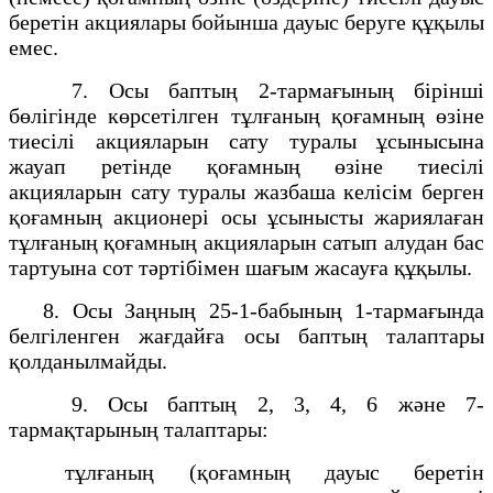
беретін акциялары бойынша дауыс беруге құқылы
емес.
7. Осы баптың 2-тармағының бірінші
бөлігінде көрсетілген тұлғаның қоғамның өзіне
тиесілі акцияларын сату туралы ұсынысына
жауап ретінде қоғамның өзіне тиесілі
акцияларын сату туралы жазбаша келісім берген
қоғамның акционері осы ұсынысты жариялаған
тұлғаның қоғамның акцияларын сатып алудан бас
тартуына сот тәртібімен шағым жасауға құқылы.
8. Осы Заңның 25-1-бабының 1-тармағында
белгіленген жағдайға осы баптың талаптары
қолданылмайды.
9. Осы баптың 2, 3, 4, 6 және 7-
тармақтарының талаптары:
тұлғаның (қоғамның дауыс беретін