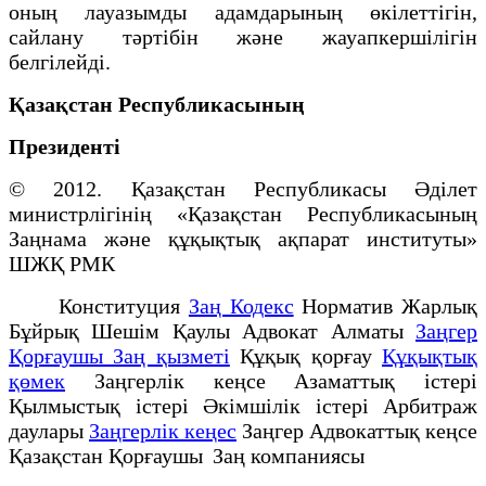
оның лауазымды адамдарының өкілеттігін,
сайлану тәртібін және жауапкершілігін
белгілейді.
Қазақстан Республикасының
Президенті
© 2012. Қазақстан Республикасы Әділет
министрлігінің «Қазақстан Республикасының
Заңнама және құқықтық ақпарат институты»
ШЖҚ РМК
Конституция
Заң Кодекс
Норматив Жарлық
Бұйрық Шешім Қаулы Адвокат Алматы
Заңгер
Қорғаушы Заң қызметі
Құқық қорғау
Құқықтық
қөмек
Заңгерлік кеңсе Азаматтық істері
Қылмыстық істері Әкімшілік істері Арбитраж
даулары
Заңгерлік кеңес
Заңгер Адвокаттық кеңсе
Қазақстан Қорғаушы Заң компаниясы