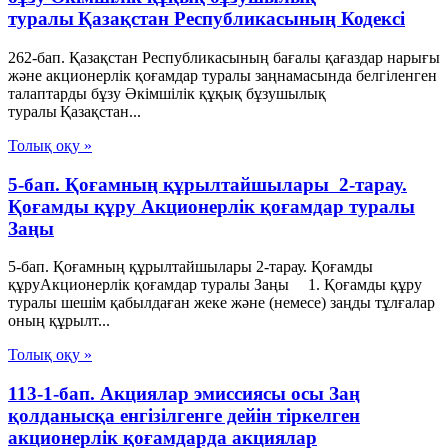
туралы Қазақстан Республикасының Кодексі
262-бап. Қазақстан Республикасының бағалы қағаздар нарығы
және акционерлік қоғамдар туралы заңнамасында белгiленген
талаптарды бұзу Әкімшілік құқық бұзушылық
туралы Қазақстан...
Толық оқу »
5-бап. Қоғамның құрылтайшылары 2-тарау.
Қоғамды құру Акционерлік қоғамдар туралы
Заңы
5-бап. Қоғамның құрылтайшылары 2-тарау. Қоғамды
құруАкционерлік қоғамдар туралы Заңы 1. Қоғамды құру
туралы шешім қабылдаған жеке және (немесе) заңды тұлғалар
оның құрылт...
Толық оқу »
113-1-бап. Акциялар эмиссиясы осы Заң
қолданысқа енгiзiлгенге дейiн тiркелген
акционерлiк қоғамдарда акциялар