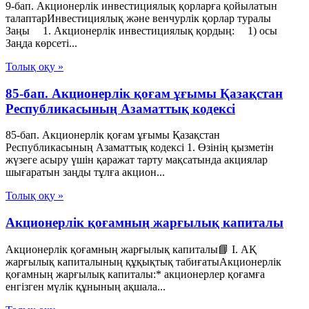
9-бап. Акционерлiк инвестициялық қорларға қойылатын
талаптарИнвестициялық және венчурлік қорлар туралы
Заңы 1. Акционерлiк инвестициялық қордың: 1) осы
Заңда көрсетi...
Толық оқу »
85-бап. Акционерлiк қоғам ұғымы Қазақстан
Республикасының Азаматтық кодексi
85-бап. Акционерлiк қоғам ұғымы Қазақстан
Республикасының Азаматтық кодексi 1. Өзiнiң қызметiн
жүзеге асыру үшiн қаражат тарту мақсатында акциялар
шығаратын заңды тұлға акцион...
Толық оқу »
Акционерлік қоғамның жарғылық капиталы
Акционерлік қоғамның жарғылық капиталы📘 I. АҚ
жарғылық капиталының құқықтық табиғатыАкционерлік
қоғамның жарғылық капиталы:* акционерлер қоғамға
енгізген мүлік құнының ақшала...