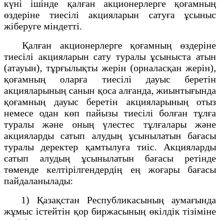
күні ішінде қалған акционерлерге қоғамның
өздеріне тиесілі акцияларын сатуға ұсыныс
жіберуге міндетті.
Қалған акционерлерге қоғамның өздеріне
тиесілі акцияларын сату туралы ұсыныста атын
(атауын), тұрғылықты жерін (орналасқан жерін),
қоғамның оларға тиесілі дауыс беретін
акцияларының санын қоса алғанда, жиынтығында
қоғамның дауыс беретін акцияларының отыз
немесе одан көп пайызы тиесілі болған тұлға
туралы және оның үлестес тұлғалары және
акцияларды сатып алудың ұсынылатын бағасы
туралы деректер қамтылуға тиіс. Акцияларды
сатып алудың ұсынылатын бағасы ретінде
төменде келтірілгендердің ең жоғары бағасы
пайдаланылады:
1) Қазақстан Республикасының аумағында
жұмыс істейтін қор биржасының өкілдік тізіміне