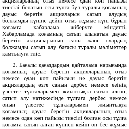
акцияларының отыз немесе одан көп пайызы
тиесілі болатын осы тұлға бұл туралы қоғамның
дауыс беретін акцияларын сатып алудың
болжамды күніне дейін отыз жұмыс күні бұрын
қоғамға хабарлама жіберуге міндетті.
Хабарламада қоғамның сатып алынатын дауыс
беретін акцияларының саны және олардың
болжамды сатып алу бағасы туралы мәліметтер
қамтылуға тиіс.
2. Бағалы қағаздардың қайталама нарығында
қоғамның дауыс беретін акцияларының отыз
немесе одан көп пайызын не дауыс беретін
акциялардың өзге санын дербес немесе өзінің
үлестес тұлғаларымен жиынтықта сатып алған,
сатып алу нәтижесінде тұлғаға дербес немесе
оның үлестес тұлғаларымен жиынтықта
қоғамның дауыс беретін акцияларының отыз
немесе одан көп пайызы тиесілі болған осы тұлға
қоғамға сатып алған күннен кейін он бес жұмыс