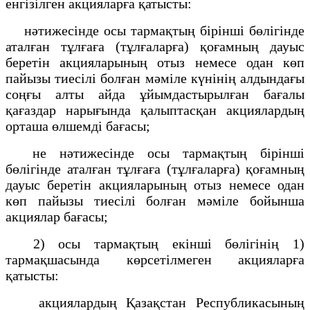
енгізілген акцияларға қатысты:
нәтижесінде осы тармақтың бірінші бөлігінде
аталған тұлғаға (тұлғаларға) қоғамның дауыс
беретін акцияларының отыз немесе одан көп
пайызы тиесілі болған мәміле күнінің алдындағы
соңғы алты айда ұйымдастырылған бағалы
қағаздар нарығында қалыптасқан акциялардың
орташа өлшемді бағасы;
не нәтижесінде осы тармақтың бірінші
бөлігінде аталған тұлғаға (тұлғаларға) қоғамның
дауыс беретін акцияларының отыз немесе одан
көп пайызы тиесілі болған мәміле бойынша
акциялар бағасы;
2) осы тармақтың екінші бөлігінің 1)
тармақшасында көрсетілмеген акцияларға
қатысты:
акциялардың Қазақстан Республикасының