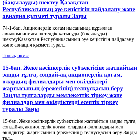
(бақылауды) шектеу Қазақстан
Республикасының әуе кеңістігін пайдалану және
авиация қызметі туралы Заңы
74-1-бап. Акционерлік қоғам нысанында құрылған
авиакомпанияға шетелдік қатысуды (бақылауды)
шектеуҚазақстан Республикасының әуе кеңістігін пайдалану
және авиация қызметі турал...
Толық оқу »
15-бап. Жеке кәсiпкерлiк субъектiсiне жатпайтын
заңды тұлға, сондай-ақ акционерлiк қоғам,
олардың филиалдары мен өкiлдiктерi
жарғысының (ережесiнiң) телнұсқасын беру
Заңды тұлғаларды мемлекеттік тіркеу және
филиалдар мен өкілдіктерді есептік тіркеу
туралы Заңы
15-бап. Жеке кәсiпкерлiк субъектiсiне жатпайтын заңды тұлға,
сондай-ақ акционерлiк қоғам, олардың филиалдары мен
өкiлдiктерi жарғысының (ережесiнiң) телнұсқасын беру Заңды
тұл...