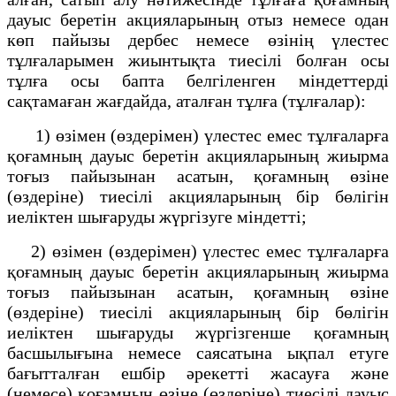
дауыс беретін акцияларының отыз немесе одан
көп пайызы дербес немесе өзінің үлестес
тұлғаларымен жиынтықта тиесілі болған осы
тұлға осы бапта белгіленген міндеттерді
сақтамаған жағдайда, аталған тұлға (тұлғалар):
1) өзімен (өздерімен) үлестес емес тұлғаларға
қоғамның дауыс беретін акцияларының жиырма
тоғыз пайызынан асатын, қоғамның өзіне
(өздеріне) тиесілі акцияларының бір бөлігін
иеліктен шығаруды жүргізуге міндетті;
2) өзімен (өздерімен) үлестес емес тұлғаларға
қоғамның дауыс беретін акцияларының жиырма
тоғыз пайызынан асатын, қоғамның өзіне
(өздеріне) тиесілі акцияларының бір бөлігін
иеліктен шығаруды жүргізгенше қоғамның
басшылығына немесе саясатына ықпал етуге
бағытталған ешбір әрекетті жасауға және
(немесе) қоғамның өзіне (өздеріне) тиесілі дауыс