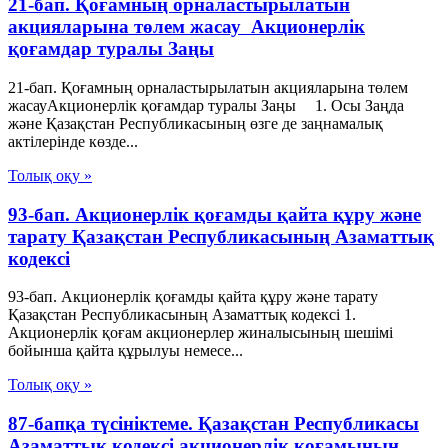
21-бап. Қоғамның орналастырылатын
акцияларына төлем жасау Акционерлік
қоғамдар туралы Заңы
21-бап. Қоғамның орналастырылатын акцияларына төлем
жасауАкционерлік қоғамдар туралы Заңы 1. Осы Заңда
және Қазақстан Республикасының өзге де заңнамалық
актілерінде көзде...
Толық оқу »
93-бап. Акционерлiк қоғамды қайта құру және
тарату Қазақстан Республикасының Азаматтық
кодексi
93-бап. Акционерлiк қоғамды қайта құру және тарату
Қазақстан Республикасының Азаматтық кодексi 1.
Акционерлiк қоғам акционерлер жиналысының шешiмi
бойынша қайта құрылуы немесе...
Толық оқу »
87-бапқа түсініктеме. Қазақстан Республикасы
Азаматтық кодексі акционерлік қоғамының