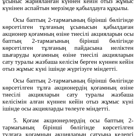
ұсыныс жарияланған күннен кейін отыз жұмыс
күнінен аспайтын мерзімде қабылдауға құқылы.
Осы баптың 2-тармағының бірінші бөлігінде
көрсетілген тұлғаның ұсынысын қабылдаған
акционер қоғамның өзіне тиесілі акцияларын осы
баптың 2-тармағының бірінші бөлігінде
көрсетілген тұлғаның пайдасына иеліктен
шығаруды қоғамның өзіне тиесілі акцияларын
сату туралы жазбаша келісім берген күннен кейін
отыз жұмыс күні ішінде жүргізуге міндетті.
Осы баптың 2-тармағының бірінші бөлігінде
көрсетілген тұлға акционердің қоғамның өзіне
тиесілі акцияларын сату туралы жазбаша
келісімін алған күннен кейін отыз жұмыс күні
ішінде осы акцияларды төлеуге міндетті.
5. Қоғам акционерлердің осы баптың 2-
тармағының бірінші бөлігінде көрсетілген
тұлғаға қоғамның акцияларын сатуына кедергі