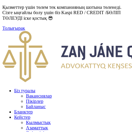
Қызметтер үшін төлем тек компанияның шотына төленеді.
Сізге ыңғайлы болу үшін біз Kaspi RED / CREDIT /БӨЛІП
ТӨЛЕУДІ іске қостық 😎
Толығырақ
Біз туралы
Вакансиялар
Пікірлер
Байланыс
Бланктер
Кейстер
Қылмыстық
Азаматтық