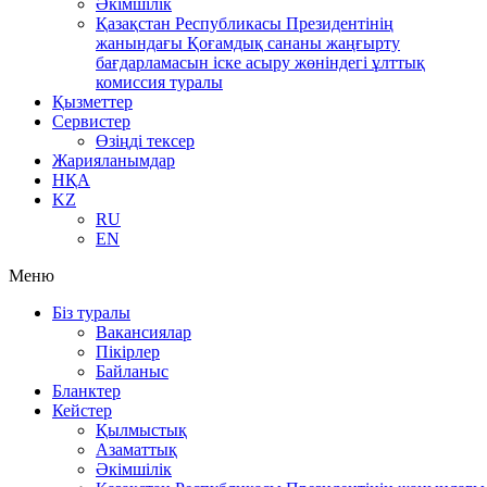
Әкімшілік
Қазақстан Республикасы Президентінің
жанындағы Қоғамдық сананы жаңғырту
бағдарламасын іске асыру жөніндегі ұлттық
комиссия туралы
Қызметтер
Сервистер
Өзіңді тексер
Жарияланымдар
НҚА
KZ
RU
EN
Меню
Біз туралы
Вакансиялар
Пікірлер
Байланыс
Бланктер
Кейстер
Қылмыстық
Азаматтық
Әкімшілік