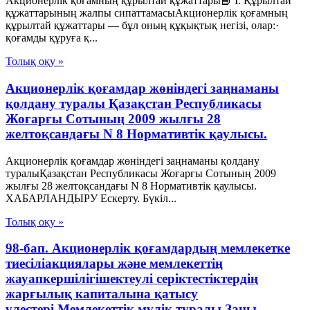
Акционерлік қоғамның құрылтай құжаттары📘 I. Құрылтай
құжаттарының жалпы сипаттамасыАкционерлік қоғамның
құрылтай құжаттары — бұл оның құқықтық негізі, олар:·
қоғамды құруға қ...
Толық оқу »
Акционерлік қоғамдар жөніндегі заңнаманы
қолдану туралы Қазақстан Республикасы
Жоғарғы Сотының 2009 жылғы 28
желтоқсандағы N 8 Нормативтік қаулысы.
Акционерлік қоғамдар жөніндегі заңнаманы қолдану
туралыҚазақстан Республикасы Жоғарғы Сотының 2009
жылғы 28 желтоқсандағы N 8 Нормативтік қаулысы.
ХАБАРЛАНДЫРУ Ескерту. Бүкіл...
Толық оқу »
98-бап. Акционерлік қоғамдардың мемлекетке
тиесiлiакциялары және мемлекеттiң
жауапкершiлiгiшектеулi серiктестiктердiң
жарғылық капиталына қатысу
үлестерi Мемлекеттік мүлік туралы Заңы