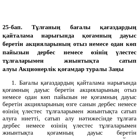
25-бап. Тұлғаның бағалы қағаздардың
қайталама нарығында қоғамның дауыс
беретін акцияларының отыз немесе одан көп
пайызын дербес немесе өзінің үлестес
тұлғаларымен жиынтықта сатып
алуы Акционерлік қоғамдар туралы Заңы
1. Бағалы қағаздардың қайталама нарығында
қоғамның дауыс беретін акцияларының отыз
немесе одан көп пайызын не қоғамның дауыс
беретін акцияларының өзге санын дербес немесе
өзінің үлестес тұлғаларымен жиынтықта сатып
алуға ниетті, сатып алу нәтижесінде тұлғаға
дербес немесе өзінің үлестес тұлғаларымен
жиынтықта қоғамның дауыс беретін