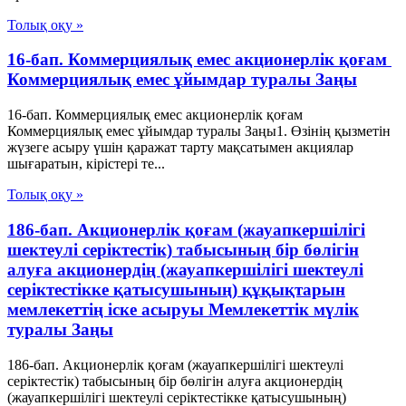
Толық оқу »
16-бап. Коммерциялық емес акционерлiк қоғам
Коммерциялық емес ұйымдар туралы Заңы
16-бап. Коммерциялық емес акционерлiк қоғам
Коммерциялық емес ұйымдар туралы Заңы1. Өзiнiң қызметiн
жүзеге асыру үшiн қаражат тарту мақсатымен акциялар
шығаратын, кiрiстерi те...
Толық оқу »
186-бап. Акционерлік қоғам (жауапкершілігі
шектеулі серіктестік) табысының бір бөлігін
алуға акционердің (жауапкершілігі шектеулі
серіктестікке қатысушының) құқықтарын
мемлекеттің іске асыруы Мемлекеттік мүлік
туралы Заңы
186-бап. Акционерлік қоғам (жауапкершілігі шектеулі
серіктестік) табысының бір бөлігін алуға акционердің
(жауапкершілігі шектеулі серіктестікке қатысушының)