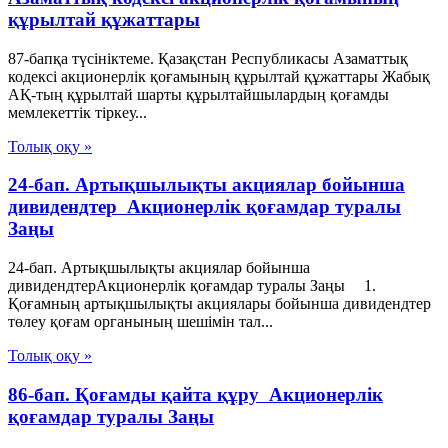
құрылтай құжаттары
87-бапқа түсініктеме. Қазақстан Республикасы Азаматтық
кодексі акционерлік қоғамының құрылтай құжаттары Жабық
АҚ-тың құрылтай шарты құрылтайшылардың қоғамды
мемлекеттік тіркеу...
Толық оқу »
24-бап. Артықшылықты акциялар бойынша
дивидендтер Акционерлік қоғамдар туралы
Заңы
24-бап. Артықшылықты акциялар бойынша
дивидендтерАкционерлік қоғамдар туралы Заңы 1.
Қоғамның артықшылықты акциялары бойынша дивидендтер
төлеу қоғам органының шешімін тал...
Толық оқу »
86-бап. Қоғамды қайта құру Акционерлік
қоғамдар туралы Заңы