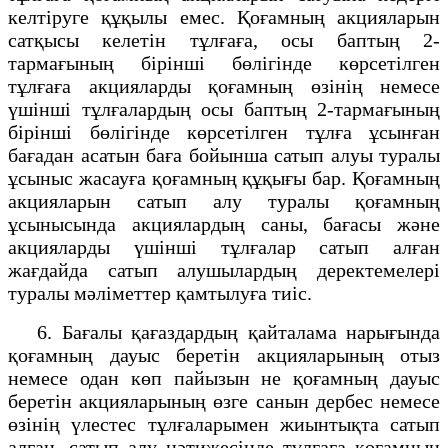
келтіруге құқылы емес. Қоғамның акцияларын
сатқысы келетін тұлғаға, осы баптың 2-
тармағының бірінші бөлігінде көрсетілген
тұлғаға акцияларды қоғамның өзінің немесе
үшінші тұлғалардың осы баптың 2-тармағының
бірінші бөлігінде көрсетілген тұлға ұсынған
бағадан асатын баға бойынша сатып алуы туралы
ұсыныс жасауға қоғамның құқығы бар. Қоғамның
акцияларын сатып алу туралы қоғамның
ұсынысында акциялардың саны, бағасы және
акцияларды үшінші тұлғалар сатып алған
жағдайда сатып алушылардың деректемелері
туралы мәліметтер қамтылуға тиіс.
6. Бағалы қағаздардың қайталама нарығында
қоғамның дауыс беретін акцияларының отыз
немесе одан көп пайызын не қоғамның дауыс
беретін акцияларының өзге санын дербес немесе
өзінің үлестес тұлғаларымен жиынтықта сатып
алған, сатып алу нәтижесінде тұлғаға қоғамның