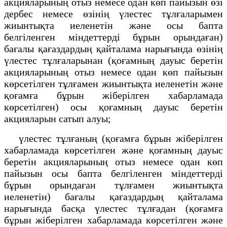
акцияларының отыз немесе одан көп пайызын өзі
дербес немесе өзінің үлестес тұлғаларымен
жиынтықта иеленетін және осы бапта
белгіленген міндеттерді бұрын орындаған)
бағалы қағаздардың қайталама нарығында өзінің
үлестес тұлғаларынан (қоғамның дауыс беретін
акцияларының отыз немесе одан көп пайызын
көрсетілген тұлғамен жиынтықта иеленетін және
қоғамға бұрын жіберілген хабарламада
көрсетілген) осы қоғамның дауыс беретін
акцияларын сатып алуы;
үлестес тұлғаның (қоғамға бұрын жіберілген
хабарламада көрсетілген және қоғамның дауыс
беретін акцияларының отыз немесе одан көп
пайызын осы бапта белгіленген міндеттерді
бұрын орындаған тұлғамен жиынтықта
иеленетін) бағалы қағаздардың қайталама
нарығында басқа үлестес тұлғадан (қоғамға
бұрын жіберілген хабарламада көрсетілген және