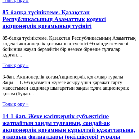
Толық оқу »
85-бапқа түсініктеме. Қазақстан
Республикасының Азаматтық кодексі
акционерлік қоғамының түсінігі
85-бапқа түсініктеме. Қазақстан Республикасының Азаматтық
кодексі акционерлік қоғамының түсінігі Өз міндеттемелері
бойынша жауап бермейтін бір немесе бірнеше тұлғалар
құрған,...
Толық оқу »
3-бап. Акционерлік қоғамАкционерлік қоғамдар туралы
Заңы 1. Өз қызметін жүзеге асыру үшін қаражат тарту
мақсатымен акциялар шығаратын заңды тұлға акционерлік
қоғам (бұдан...
Толық оқу »
14-1-бап. Жеке кәсіпкерлік субъектісіне
жатпайтын заңды тұлғаның, сондай-ақ
акционерлік қоғамның құрылтай құжаттарына,
олардың филиалдары (өкілдіктері) туралы