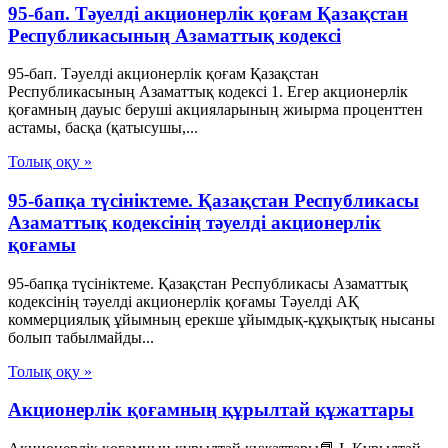
95-бап. Тәуелдi акционерлiк қоғам Қазақстан
Республикасының Азаматтық кодексi
95-бап. Тәуелдi акционерлiк қоғам Қазақстан
Республикасының Азаматтық кодексi 1. Егер акционерлiк
қоғамның дауыс берушi акцияларының жиырма проценттен
астамы, басқа (қатысушы,...
Толық оқу »
95-бапқа түсініктеме. Қазақстан Республикасы
Азаматтық кодексінің тәуелді акционерлік
қоғамы
95-бапқа түсініктеме. Қазақстан Республикасы Азаматтық
кодексінің тәуелді акционерлік қоғамы Тәуелді АҚ
коммерциялық ұйымның ерекше ұйымдық-құқықтық нысаны
болып табылмайды...
Толық оқу »
Акционерлік қоғамның құрылтай құжаттары