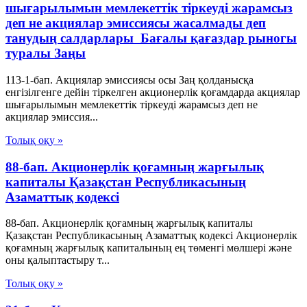
шығарылымын мемлекеттiк тiркеудi жарамсыз
деп не акциялар эмиссиясы жасалмады деп
танудың салдарлары Бағалы қағаздар рыногы
туралы Заңы
113-1-бап. Акциялар эмиссиясы осы Заң қолданысқа
енгiзiлгенге дейiн тiркелген акционерлiк қоғамдарда акциялар
шығарылымын мемлекеттiк тiркеудi жарамсыз деп не
акциялар эмиссия...
Толық оқу »
88-бап. Акционерлiк қоғамның жарғылық
капиталы Қазақстан Республикасының
Азаматтық кодексi
88-бап. Акционерлiк қоғамның жарғылық капиталы
Қазақстан Республикасының Азаматтық кодексi Акционерлiк
қоғамның жарғылық капиталының ең төменгi мөлшерi және
оны қалыптастыру т...
Толық оқу »