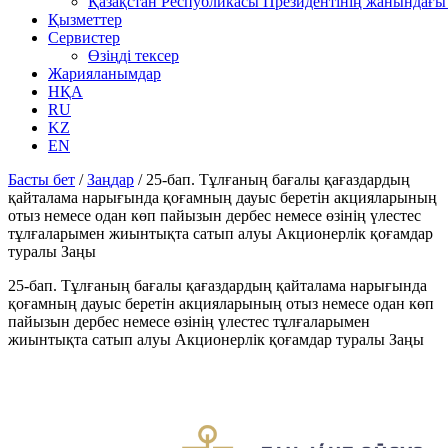
Қазақстан Республикасы Президентінің жанындағы 
Қызметтер
Сервистер
Өзіңді тексер
Жарияланымдар
НҚА
RU
KZ
EN
Басты бет
/
Заңдар
/
25-бап. Тұлғаның бағалы қағаздардың
қайталама нарығында қоғамның дауыс беретін акцияларының
отыз немесе одан көп пайызын дербес немесе өзінің үлестес
тұлғаларымен жиынтықта сатып алуы Акционерлік қоғамдар
туралы Заңы
25-бап. Тұлғаның бағалы қағаздардың қайталама нарығында
қоғамның дауыс беретін акцияларының отыз немесе одан көп
пайызын дербес немесе өзінің үлестес тұлғаларымен
жиынтықта сатып алуы Акционерлік қоғамдар туралы Заңы