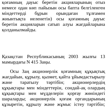
қоғамның дауыс беретін акцияларының отыз
немесе одан көп пайызын осы бапта белгіленген
міндеттерді бұрын орындаған тұлғамен
жиынтықта иеленетін) осы қоғамның дауыс
беретін акцияларын сатып алуы жағдайларына
қолданылмайды.
Қазақстан Республикасының 2003 жылғы 13
мамырдағы N 415 Заңы.
Осы Заң акционерлік қоғамның құқықтық
жағдайын, құрылу, қызмет, қайта ұйымдастырылу
және таратылу тәртібін; акционерлердің
құқықтары мен міндеттерін, сондай-ақ олардың
құқықтары мен мүдделерін қорғау жөніндегі
шараларды; акционерлік қоғам органдарының
құзыретін, құрылу және жұмыс істеу тәртібін;