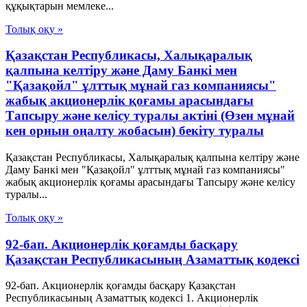
құқықтарын мемлеке...
Толық оқу »
Қазақстан Республикасы, Халықаралық
қалпына келтіру және Даму Банкі мен
"Қазақойл" ұлттық мұнай газ компаниясы"
жабық акционерлік қоғамы арасындағы
Тапсыру және келісу туралы актіні (Өзен мұнай
кен орнын оңалту жобасын) бекіту туралы
Қазақстан Республикасы, Халықаралық қалпына келтіру және
Даму Банкі мен "Қазақойл" ұлттық мұнай газ компаниясы"
жабық акционерлік қоғамы арасындағы Тапсыру және келісу
туралы...
Толық оқу »
92-бап. Акционерлiк қоғамды басқару
Қазақстан Республикасының Азаматтық кодексi
92-бап. Акционерлiк қоғамды басқару Қазақстан
Республикасының Азаматтық кодексi 1. Акционерлiк