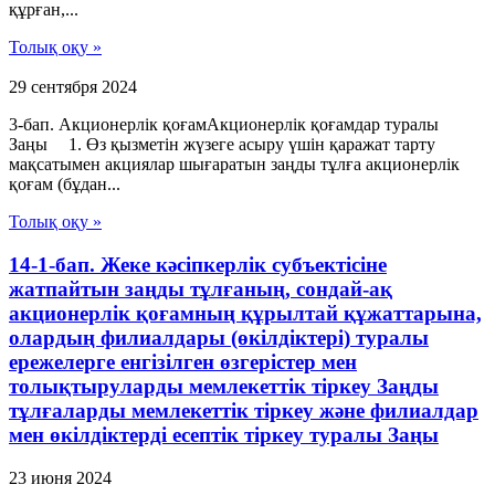
құрған,...
Толық оқу »
29 сентября 2024
3-бап. Акционерлік қоғамАкционерлік қоғамдар туралы
Заңы 1. Өз қызметін жүзеге асыру үшін қаражат тарту
мақсатымен акциялар шығаратын заңды тұлға акционерлік
қоғам (бұдан...
Толық оқу »
14-1-бап. Жеке кәсіпкерлік субъектісіне
жатпайтын заңды тұлғаның, сондай-ақ
акционерлік қоғамның құрылтай құжаттарына,
олардың филиалдары (өкілдіктері) туралы
ережелерге енгізілген өзгерістер мен
толықтыруларды мемлекеттік тіркеу Заңды
тұлғаларды мемлекеттік тіркеу және филиалдар
мен өкілдіктерді есептік тіркеу туралы Заңы
23 июня 2024