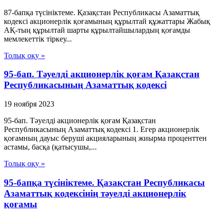
87-бапқа түсініктеме. Қазақстан Республикасы Азаматтық
кодексі акционерлік қоғамының құрылтай құжаттары Жабық
АҚ-тың құрылтай шарты құрылтайшылардың қоғамды
мемлекеттік тіркеу...
Толық оқу »
95-бап. Тәуелдi акционерлiк қоғам Қазақстан
Республикасының Азаматтық кодексi
19 ноября 2023
95-бап. Тәуелдi акционерлiк қоғам Қазақстан
Республикасының Азаматтық кодексi 1. Егер акционерлiк
қоғамның дауыс берушi акцияларының жиырма проценттен
астамы, басқа (қатысушы,...
Толық оқу »
95-бапқа түсініктеме. Қазақстан Республикасы
Азаматтық кодексінің тәуелді акционерлік
қоғамы