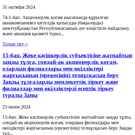
31 октября 2024
74-1-бап. Акционерлік қоғам нысанында құрылған
авиакомпанияға шетелдік қатысуды (бақылауды)
шектеуҚазақстан Республикасының әуе кеңістігін пайдалану
және авиация қызметі турал...
Толық оқу »
15-бап. Жеке кәсiпкерлiк субъектiсiне жатпайтын
заңды тұлға, сондай-ақ акционерлiк қоғам,
олардың филиалдары мен өкiлдiктерi
жарғысының (ережесiнiң) телнұсқасын беру
Заңды тұлғаларды мемлекеттік тіркеу және
филиалдар мен өкілдіктерді есептік тіркеу
туралы Заңы
23 июня 2024
15-бап. Жеке кәсiпкерлiк субъектiсiне жатпайтын заңды тұлға,
сондай-ақ акционерлiк қоғам, олардың филиалдары мен
өкiлдiктерi жарғысының (ережесiнiң) телнұсқасын беру Заңды
тұл...