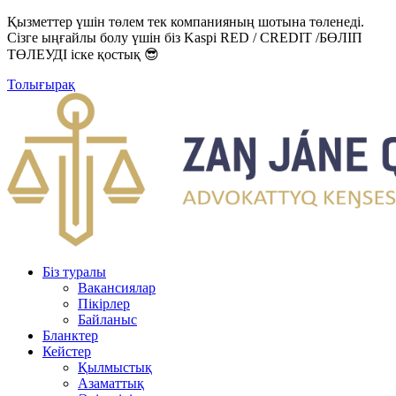
Қызметтер үшін төлем тек компанияның шотына төленеді.
Сізге ыңғайлы болу үшін біз Kaspi RED / CREDIT /БӨЛІП
ТӨЛЕУДІ іске қостық 😎
Толығырақ
Біз туралы
Вакансиялар
Пікірлер
Байланыс
Бланктер
Кейстер
Қылмыстық
Азаматтық