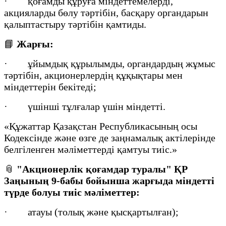
· қоғамды құруға міндеттемелерді,
акцияларды бөлу тәртібін, басқару органдарын
қалыптастыру тәртібін қамтиды.
📘
Жарғы:
· ұйымдық құрылымды, органдардың жұмыс
тәртібін, акционерлердің құқықтары мен
міндеттерін бекітеді;
· үшінші тұлғалар үшін міндетті.
«Құжаттар Қазақстан Республикасының осы
Кодексінде және өзге де заңнамалық актілерінде
белгіленген мәліметтерді қамтуы тиіс.»
📎
"Акционерлік қоғамдар туралы" ҚР
Заңының 9-бабы бойынша жарғыда міндетті
түрде болуы тиіс мәліметтер:
· атауы (толық және қысқартылған);