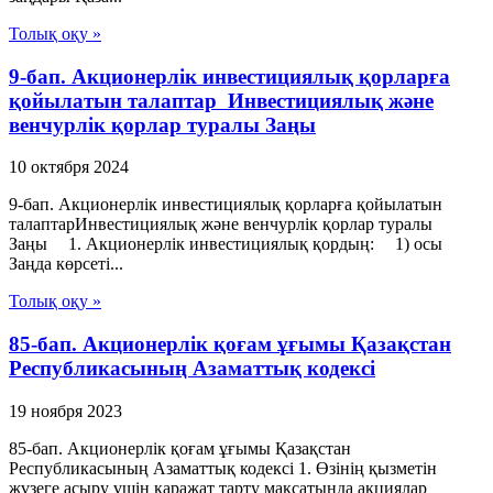
Толық оқу »
9-бап. Акционерлiк инвестициялық қорларға
қойылатын талаптар Инвестициялық және
венчурлік қорлар туралы Заңы
10 октября 2024
9-бап. Акционерлiк инвестициялық қорларға қойылатын
талаптарИнвестициялық және венчурлік қорлар туралы
Заңы 1. Акционерлiк инвестициялық қордың: 1) осы
Заңда көрсетi...
Толық оқу »
85-бап. Акционерлiк қоғам ұғымы Қазақстан
Республикасының Азаматтық кодексi
19 ноября 2023
85-бап. Акционерлiк қоғам ұғымы Қазақстан
Республикасының Азаматтық кодексi 1. Өзiнiң қызметiн
жүзеге асыру үшiн қаражат тарту мақсатында акциялар