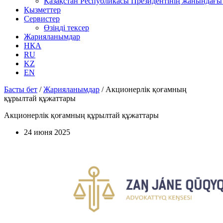
Қазақстан Республикасы Президентінің жанындағы 
Қызметтер
Сервистер
Өзіңді тексер
Жарияланымдар
НҚА
RU
KZ
EN
Басты бет
/
Жарияланымдар
/
Акционерлік қоғамның
құрылтай құжаттары
Акционерлік қоғамның құрылтай құжаттары
24 июня 2025