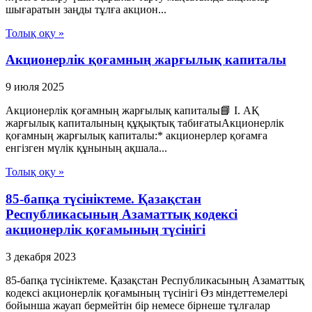
шығаратын заңды тұлға акцион...
Толық оқу »
Акционерлік қоғамның жарғылық капиталы
9 июля 2025
Акционерлік қоғамның жарғылық капиталы📘 I. АҚ
жарғылық капиталының құқықтық табиғатыАкционерлік
қоғамның жарғылық капиталы:* акционерлер қоғамға
енгізген мүлік құнының ақшала...
Толық оқу »
85-бапқа түсініктеме. Қазақстан
Республикасының Азаматтық кодексі
акционерлік қоғамының түсінігі
3 декабря 2023
85-бапқа түсініктеме. Қазақстан Республикасының Азаматтық
кодексі акционерлік қоғамының түсінігі Өз міндеттемелері
бойынша жауап бермейтін бір немесе бірнеше тұлғалар