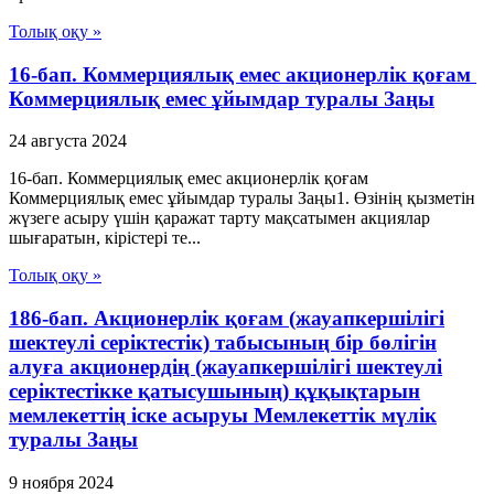
Толық оқу »
16-бап. Коммерциялық емес акционерлiк қоғам
Коммерциялық емес ұйымдар туралы Заңы
24 августа 2024
16-бап. Коммерциялық емес акционерлiк қоғам
Коммерциялық емес ұйымдар туралы Заңы1. Өзiнiң қызметiн
жүзеге асыру үшiн қаражат тарту мақсатымен акциялар
шығаратын, кiрiстерi те...
Толық оқу »
186-бап. Акционерлік қоғам (жауапкершілігі
шектеулі серіктестік) табысының бір бөлігін
алуға акционердің (жауапкершілігі шектеулі
серіктестікке қатысушының) құқықтарын
мемлекеттің іске асыруы Мемлекеттік мүлік
туралы Заңы
9 ноября 2024