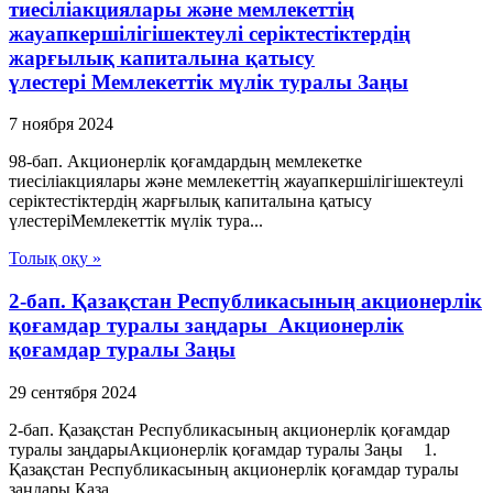
тиесiлiакциялары және мемлекеттiң
жауапкершiлiгiшектеулi серiктестiктердiң
жарғылық капиталына қатысу
үлестерi Мемлекеттік мүлік туралы Заңы
7 ноября 2024
98-бап. Акционерлік қоғамдардың мемлекетке
тиесiлiакциялары және мемлекеттiң жауапкершiлiгiшектеулi
серiктестiктердiң жарғылық капиталына қатысу
үлестерiМемлекеттік мүлік тура...
Толық оқу »
2-бап. Қазақстан Республикасының акционерлік
қоғамдар туралы заңдары Акционерлік
қоғамдар туралы Заңы
29 сентября 2024
2-бап. Қазақстан Республикасының акционерлік қоғамдар
туралы заңдарыАкционерлік қоғамдар туралы Заңы 1.
Қазақстан Республикасының акционерлік қоғамдар туралы
заңдары Қаза...