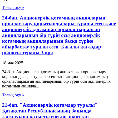
Толық оқу »
24-бап. Акционерлік қоғамның акцияларын
орналастыру қорытындылары туралы есеп және
акционерлік қоғамның орналастырылған
акцияларының бір түрін осы акционерлік
қоғамның акцияларының басқа түріне
айырбастау туралы есеп Бағалы қағаздар
рыногы туралы Заңы
18 мая 2025
24-бап. Акционерлік қоғамның акцияларын орналастыру
қорытындылары туралы есеп және акционерлік қоғамның
орналастырылған акцияларының бір түрін осы акционерлік
қоғамның акцияла...
Толық оқу »
21-бап. "Акционерлік қоғамдар туралы"
Қазақстан Республикасының Заңында
жасалуына қатысты ерекше шарттар