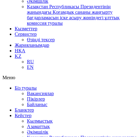
Әкімшілік
Қазақстан Республикасы Президентінің
жанындағы Қоғамдық сананы жаңғырту
бағдарламасын іске асыру жөніндегі ұлттық
комиссия туралы
Қызметтер
Сервистер
Өзіңді тексер
Жарияланымдар
НҚА
KZ
RU
EN
Меню
Біз туралы
Вакансиялар
Пікірлер
Байланыс
Бланктер
Кейстер
Қылмыстық
Азаматтық
Әкімшілік