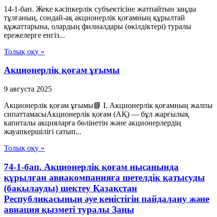
14-1-бап. Жеке кәсіпкерлік субъектісіне жатпайтын заңды
тұлғаның, сондай-ақ акционерлік қоғамның құрылтай
құжаттарына, олардың филиалдары (өкілдіктері) туралы
ережелерге енгіз...
Толық оқу »
Акционерлік қоғам ұғымы
9 августа 2025
Акционерлік қоғам ұғымы📘 I. Акционерлік қоғамның жалпы
сипаттамасыАкционерлік қоғам (АҚ) — бұл жарғылық
капиталы акцияларға бөлінетін және акционерлердің
жауапкершілігі сатып...
Толық оқу »
74-1-бап. Акционерлік қоғам нысанында
құрылған авиакомпанияға шетелдік қатысуды
(бақылауды) шектеу Қазақстан
Республикасының әуе кеңістігін пайдалану және
авиация қызметі туралы Заңы