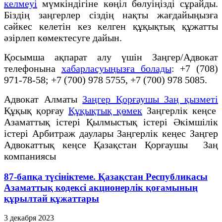
келмеуі
мүмкіндігіне көңіл бөлуіңізді сұрайды.
Біздің заңгерлер сіздің нақты жағдайыңызға
сәйкес келетін кез келген құқықтық құжатты
әзірлеп көмектесуге дайын.
Қосымша ақпарат алу үшін Заңгер/Адвокат
телефонына
хабарласуыңызға болады
: +7 (708)
971-78-58; +7 (700) 978 5755, +7 (700) 978 5085.
Адвокат Алматы
Заңгер Қорғаушы Заң қызметі
Құқық қорғау
Құқықтық қөмек
Заңгерлік кеңсе
Азаматтық істері Қылмыстық істері Әкімшілік
істері Арбитраж даулары Заңгерлік кеңес Заңгер
Адвокаттық кеңсе Қазақстан Қорғаушы Заң
компаниясы
87-бапқа түсініктеме. Қазақстан Республикасы
Азаматтық кодексі акционерлік қоғамының
құрылтай құжаттары
3 декабря 2023