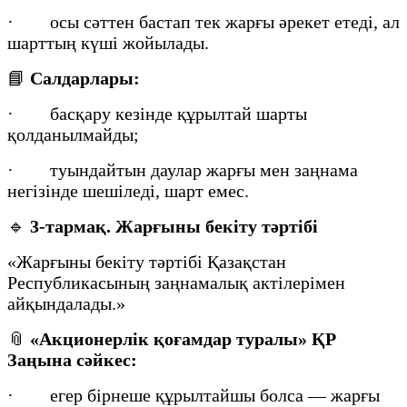
· осы сәттен бастап тек жарғы әрекет етеді, ал
шарттың күші жойылады.
📘
Салдарлары:
· басқару кезінде құрылтай шарты
қолданылмайды;
· туындайтын даулар жарғы мен заңнама
негізінде шешіледі, шарт емес.
🔹
3-тармақ. Жарғыны бекіту тәртібі
«Жарғыны бекіту тәртібі Қазақстан
Республикасының заңнамалық актілерімен
айқындалады.»
📎
«Акционерлік қоғамдар туралы» ҚР
Заңына сәйкес:
· егер бірнеше құрылтайшы болса — жарғы