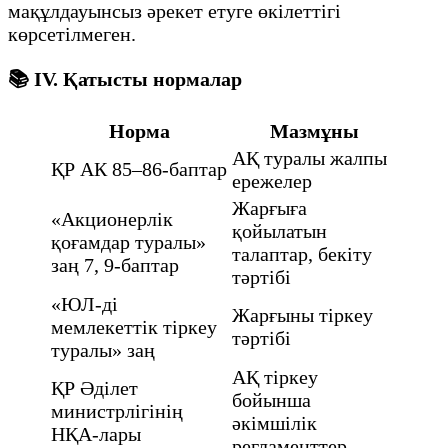
мақұлдауынсыз әрекет етуге өкілеттігі
көрсетілмеген.
📚
IV. Қатысты нормалар
Норма
Мазмұны
АҚ туралы жалпы
ҚР АК 85–86-баптар
ережелер
Жарғыға
«Акционерлік
қойылатын
қоғамдар туралы»
талаптар, бекіту
заң 7, 9-баптар
тәртібі
«ЮЛ-ді
Жарғыны тіркеу
мемлекеттік тіркеу
тәртібі
туралы» заң
АҚ тіркеу
ҚР Әділет
бойынша
министрлігінің
әкімшілік
НҚА-лары
регламенттер