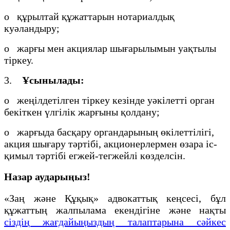
o құрылтай құжаттарын нотариалдық
куәландыру;
o жарғы мен акциялар шығарылымын уақтылы
тіркеу.
3.
Ұсынылады:
o жеңілдетілген тіркеу кезінде уәкілетті орган
бекіткен үлгілік жарғыны қолдану;
o жарғыда басқару органдарының өкілеттілігі,
акция шығару тәртібі, акционерлермен өзара іс-
қимыл тәртібі егжей-тегжейлі көзделсін.
Назар аударыңыз!
«Заң және Құқық» адвокаттық кеңсесі, бұл
құжаттың жалпылама екендігіне және нақты
сіздің жағдайыңыздың талаптарына сәйкес