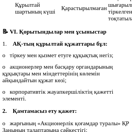
Құрылтай
шығары
Қарастырылмаған
шартының күші
тіркелген
тоқтатыл
📝
VI. Қорытындылар мен ұсыныстар
1.
АҚ-тың құрылтай құжаттары бұл:
o тіркеу мен қызмет етуге құқықтық негіз;
o акционерлер мен басқару органдарының
құқықтары мен міндеттерінің көлемін
айқындайтын құжат көзі;
o корпоративтік жауапкершіліктің қажетті
элементі.
2.
Қамтамасыз ету қажет:
o жарғының «Акционерлік қоғамдар туралы» ҚР
Заңының талаптарына сәйкестігі;