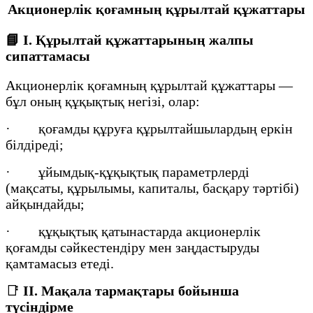
Акционерлік қоғамның құрылтай құжаттары
📘
I. Құрылтай құжаттарының жалпы
сипаттамасы
Акционерлік қоғамның құрылтай құжаттары —
бұл оның құқықтық негізі, олар:
· қоғамды құруға құрылтайшылардың еркін
білдіреді;
· ұйымдық-құқықтық параметрлерді
(мақсаты, құрылымы, капиталы, басқару тәртібі)
айқындайды;
· құқықтық қатынастарда акционерлік
қоғамды сәйкестендіру мен заңдастыруды
қамтамасыз етеді.
📑
II. Мақала тармақтары бойынша
түсіндірме