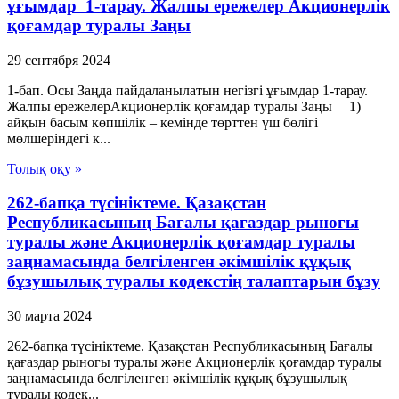
ұғымдар 1-тарау. Жалпы ережелер Акционерлік
қоғамдар туралы Заңы
29 сентября 2024
1-бап. Осы Заңда пайдаланылатын негізгі ұғымдар 1-тарау.
Жалпы ережелерАкционерлік қоғамдар туралы Заңы 1)
айқын басым көпшілік – кемінде төрттен үш бөлігі
мөлшеріндегі к...
Толық оқу »
262-бапқа түсініктеме. Қазақстан
Республикасының Бағалы қағаздар рыногы
туралы және Акционерлік қоғамдар туралы
заңнамасында белгіленген әкімшілік құқық
бұзушылық туралы кодекстің талаптарын бұзу
30 марта 2024
262-бапқа түсініктеме. Қазақстан Республикасының Бағалы
қағаздар рыногы туралы және Акционерлік қоғамдар туралы
заңнамасында белгіленген әкімшілік құқық бұзушылық
туралы кодек...