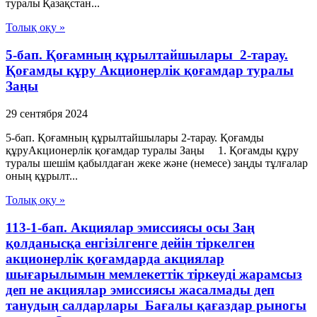
туралы Қазақстан...
Толық оқу »
5-бап. Қоғамның құрылтайшылары 2-тарау.
Қоғамды құру Акционерлік қоғамдар туралы
Заңы
29 сентября 2024
5-бап. Қоғамның құрылтайшылары 2-тарау. Қоғамды
құруАкционерлік қоғамдар туралы Заңы 1. Қоғамды құру
туралы шешім қабылдаған жеке және (немесе) заңды тұлғалар
оның құрылт...
Толық оқу »
113-1-бап. Акциялар эмиссиясы осы Заң
қолданысқа енгiзiлгенге дейiн тiркелген
акционерлiк қоғамдарда акциялар
шығарылымын мемлекеттiк тiркеудi жарамсыз
деп не акциялар эмиссиясы жасалмады деп
танудың салдарлары Бағалы қағаздар рыногы