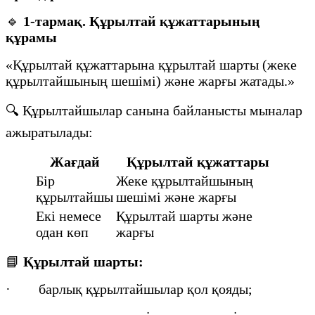
🔹
1-тармақ. Құрылтай құжаттарының
құрамы
«Құрылтай құжаттарына құрылтай шарты (жеке
құрылтайшының шешімі) және жарғы жатады.»
🔍 Құрылтайшылар санына байланысты мыналар
ажыратылады:
Жағдай
Құрылтай құжаттары
Бір
Жеке құрылтайшының
құрылтайшы
шешімі және жарғы
Екі немесе
Құрылтай шарты және
одан көп
жарғы
📘
Құрылтай шарты:
· барлық құрылтайшылар қол қояды;