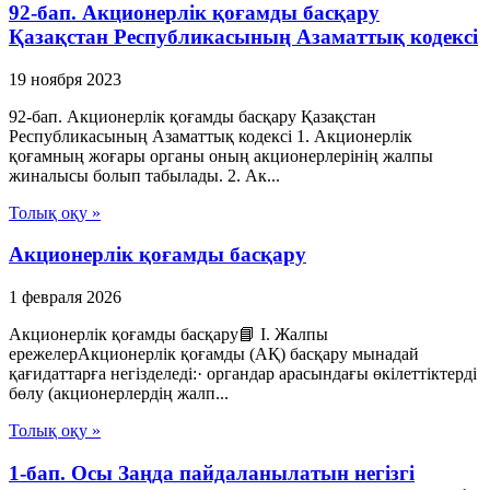
92-бап. Акционерлiк қоғамды басқару
Қазақстан Республикасының Азаматтық кодексi
19 ноября 2023
92-бап. Акционерлiк қоғамды басқару Қазақстан
Республикасының Азаматтық кодексi 1. Акционерлiк
қоғамның жоғары органы оның акционерлерiнiң жалпы
жиналысы болып табылады. 2. Ак...
Толық оқу »
Акционерлік қоғамды басқару
1 февраля 2026
Акционерлік қоғамды басқару📘 I. Жалпы
ережелерАкционерлік қоғамды (АҚ) басқару мынадай
қағидаттарға негізделеді:· органдар арасындағы өкілеттіктерді
бөлу (акционерлердің жалп...
Толық оқу »
1-бап. Осы Заңда пайдаланылатын негізгі