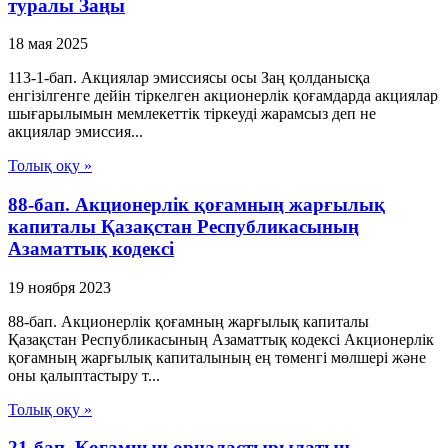
туралы Заңы
18 мая 2025
113-1-бап. Акциялар эмиссиясы осы Заң қолданысқа
енгiзiлгенге дейiн тiркелген акционерлiк қоғамдарда акциялар
шығарылымын мемлекеттiк тiркеудi жарамсыз деп не
акциялар эмиссия...
Толық оқу »
88-бап. Акционерлiк қоғамның жарғылық
капиталы Қазақстан Республикасының
Азаматтық кодексi
19 ноября 2023
88-бап. Акционерлiк қоғамның жарғылық капиталы
Қазақстан Республикасының Азаматтық кодексi Акционерлiк
қоғамның жарғылық капиталының ең төменгi мөлшерi және
оны қалыптастыру т...
Толық оқу »
21-бап. Қоғамның орналастырылатын