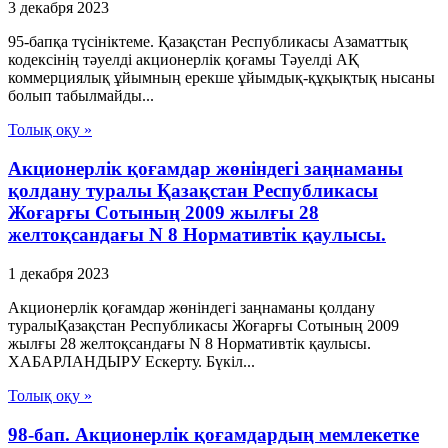
3 декабря 2023
95-бапқа түсініктеме. Қазақстан Республикасы Азаматтық
кодексінің тәуелді акционерлік қоғамы Тәуелді АҚ
коммерциялық ұйымның ерекше ұйымдық-құқықтық нысаны
болып табылмайды...
Толық оқу »
Акционерлік қоғамдар жөніндегі заңнаманы
қолдану туралы Қазақстан Республикасы
Жоғарғы Сотының 2009 жылғы 28
желтоқсандағы N 8 Нормативтік қаулысы.
1 декабря 2023
Акционерлік қоғамдар жөніндегі заңнаманы қолдану
туралыҚазақстан Республикасы Жоғарғы Сотының 2009
жылғы 28 желтоқсандағы N 8 Нормативтік қаулысы.
ХАБАРЛАНДЫРУ Ескерту. Бүкіл...
Толық оқу »
98-бап. Акционерлік қоғамдардың мемлекетке