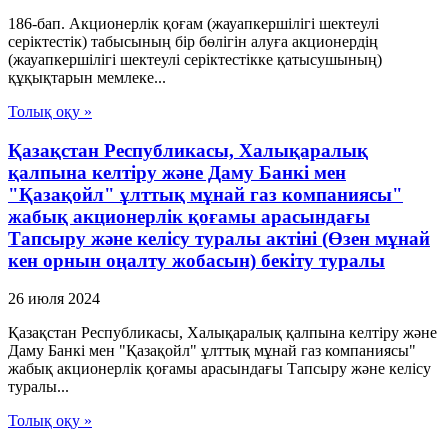
186-бап. Акционерлік қоғам (жауапкершілігі шектеулі
серіктестік) табысының бір бөлігін алуға акционердің
(жауапкершілігі шектеулі серіктестікке қатысушының)
құқықтарын мемлеке...
Толық оқу »
Қазақстан Республикасы, Халықаралық
қалпына келтіру және Даму Банкі мен
"Қазақойл" ұлттық мұнай газ компаниясы"
жабық акционерлік қоғамы арасындағы
Тапсыру және келісу туралы актіні (Өзен мұнай
кен орнын оңалту жобасын) бекіту туралы
26 июля 2024
Қазақстан Республикасы, Халықаралық қалпына келтіру және
Даму Банкі мен "Қазақойл" ұлттық мұнай газ компаниясы"
жабық акционерлік қоғамы арасындағы Тапсыру және келісу
туралы...
Толық оқу »