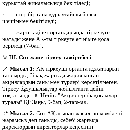
құрылтай жиналысында бекітіледі;
· егер бір ғана құрылтайшы болса —
шешіммен бекітіледі;
· жарғы әділет органдарында тіркелуге
жатады және АҚ-ты тіркеуге өтінімге қоса
беріледі (7-бап).
⚖️
III. Сот және тіркеу тәжірибесі
📌
Мысал 1:
АҚ тіркеуші органға құжаттарын
тапсырды, бірақ жарғыда жарияланған
акциялардың саны мен түрлері көрсетілмеген.
Тіркеу бұзушылықтар жойылғанға дейін
тоқтатылды.📎
Негіз:
"Акционерлік қоғамдар
туралы" ҚР Заңы, 9-бап, 2-тармақ.
📌
Мысал 2:
Сот АҚ атынан жасалған мәмілені
жарамсыз деп таныды, себебі жарғыда
директордың директорлар кеңесінің