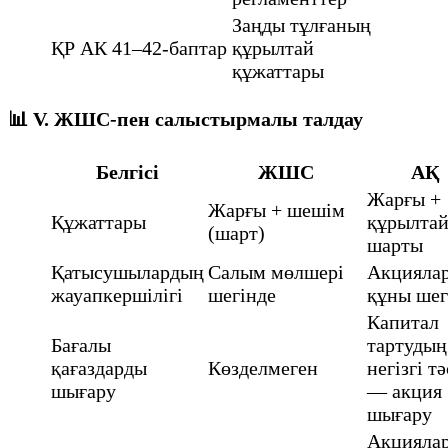
Заңды тұлғаның
ҚР АК 41–42-баптар
құрылтай
құжаттары
📊
V. ЖШС-пен салыстырмалы талдау
Белгісі
ЖШС
АҚ
Жарғы +
Жарғы + шешім
Құжаттары
құрылта
(шарт)
шарты
Қатысушылардың
Салым мөлшері
Акцияла
жауапкершілігі
шегінде
құны шег
Капитал
Бағалы
тартудың
қағаздарды
Көзделмеген
негізгі тә
шығару
— акция
шығару
Акцияла