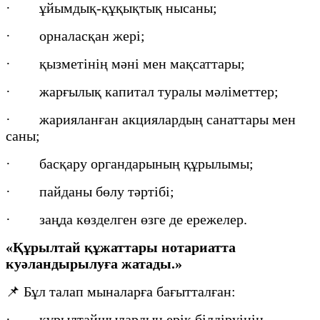
· ұйымдық-құқықтық нысаны;
· орналасқан жері;
· қызметінің мәні мен мақсаттары;
· жарғылық капитал туралы мәліметтер;
· жарияланған акциялардың санаттары мен
саны;
· басқару органдарының құрылымы;
· пайданы бөлу тәртібі;
· заңда көзделген өзге де ережелер.
«Құрылтай құжаттары нотариатта
куәландырылуға жатады.»
📌 Бұл талап мыналарға бағытталған:
· құрылтайшылардың ерік білдіруінің