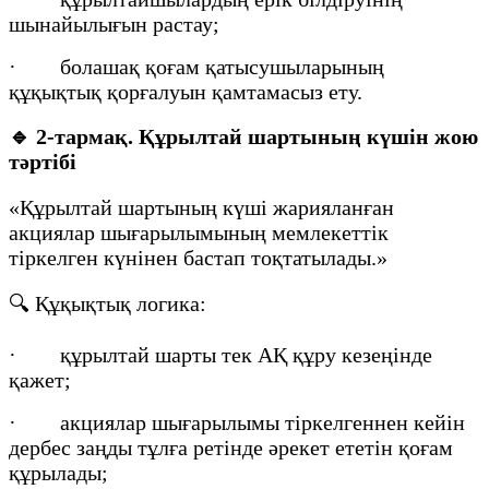
шынайылығын растау;
· болашақ қоғам қатысушыларының
құқықтық қорғалуын қамтамасыз ету.
🔹
2-тармақ. Құрылтай шартының күшін жою
тәртібі
«Құрылтай шартының күші жарияланған
акциялар шығарылымының мемлекеттік
тіркелген күнінен бастап тоқтатылады.»
🔍 Құқықтық логика:
· құрылтай шарты тек АҚ құру кезеңінде
қажет;
· акциялар шығарылымы тіркелгеннен кейін
дербес заңды тұлға ретінде әрекет ететін қоғам
құрылады;