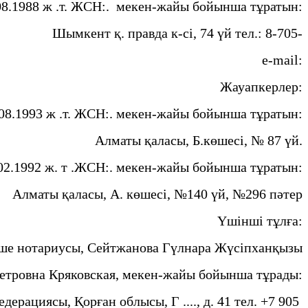
2.08.1988 ж .т. ЖСН:. мекен-жайы бойынша тұратын:
Шымкент қ. правда к-сі, 74 үй тел.: 8-705-
e-mail:
Жауапкерлер:
. 08.1993 ж .т. ЖСН:. мекен-жайы бойынша тұратын:
Алматы қаласы, Б.көшесі, № 87 үй.
 02.1992 ж. т .ЖСН:. мекен-жайы бойынша тұратын:
Алматы қаласы, А. көшесі, №140 үй, №296 пәтер
Үшінші тұлға:
ше нотариусы, Сейтжанова Гүлнара Жүсіпханқызы
етровна Кряковская, мекен-жайы бойынша тұрады:
дерациясы, Қорған облысы, Г ...., д. 41 тел. +7 905