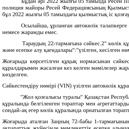
Бұдан әрі 2022 жылғы 05 тамызда Ресей ІІМ Н
полиция майоры Ресей Федерациясының Қылмысты
бұл 2022 жылғы 05 тамыздағы қылмыстық іс қозға
Осылайша, ұрланған автокөлік талапкерге сатыл
немесе жарамды емес.
Тараудың 22-тармағына сәйкес.2" көлік құралы
және есепке алу қағидалары":"үзілген, кесілген нө
Жоғарыда көрсетілген құқық нормасынан сәйкест
құралдарымен жасалған кез келген мәмілелер жар
көзделген.
Сәйкестендіру нөмірі (VIN) үзілген автокөлік құ
"Жол қозғалысы туралы" Қазақстан Республика
құралында белгіленген тораптар мен агрегаттарды
сондай-ақ егер көлік құралында орнатылған торап
Жоғарыда аталған Заңның 72-бабы 1-тармағының 
ақпараттық жүйесінде мемлекеттік есепке алынуғ