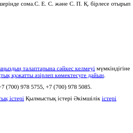
шерінде сома.С. Е. С. және С. П. Қ. бірлесе отырып
ыңыздың талаптарына сәйкес келмеуі
мүмкіндігіне
тық құжатты әзірлеп көмектесуге дайын
.
 +7 (700) 978 5755, +7 (700) 978 5085.
ық істері
Қылмыстық істері Әкімшілік
істері