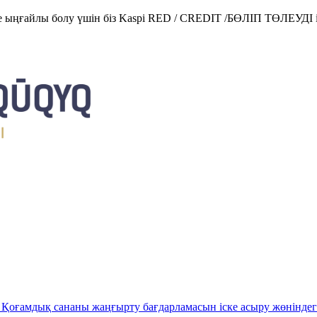
е ыңғайлы болу үшін біз Kaspi RED / CREDIT /БӨЛІП ТӨЛЕУДІ і
Қоғамдық сананы жаңғырту бағдарламасын іске асыру жөніндег