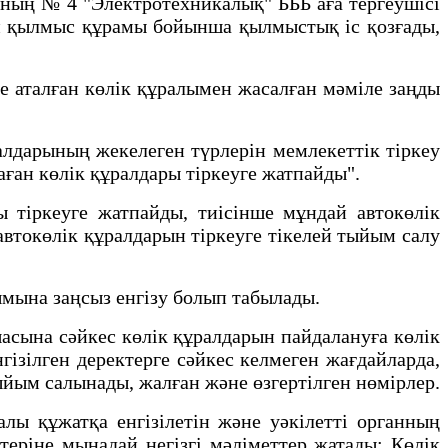
ң № 4 "Электротехникалық" БББ аға тергеушісі
н қылмыс құрамы бойынша қылмыстық іс қозғады,
 аталған көлік құралымен жасалған мәміле заңды
дарының жекелеген түрлерін мемлекеттік тіркеу
баған көлік құралдары тіркеуге жатпайды".
ы тіркеуге жатпайды, тиісінше мұндай автокөлік
втокөлік құралдарын тіркеуге тікелей тыйым салу
ымына заңсыз енгізу болып табылады.
на сәйкес көлік құралдарын пайдалануға көлік
гізілген деректерге сәйкес келмеген жағдайларда,
ыйым салынады, жалған және өзгертілген нөмірлер.
лы құжатқа енгізілетін және уәкілетті органның
теріне мынадай негізгі мәліметтер жатады: Көлік