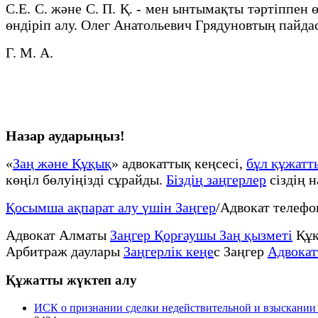
С.Е. С. және С. П. Қ. - мен ынтымақты тәртіппен ө
өндіріп алу. Олег Анатольевич Грядуновтың пайд
Г. М. А.
Назар аударыңыз!
«
Заң және Құқық
» адвокаттық кеңсесі,
бұл құжатт
көңіл бөлуіңізді сұрайды.
Біздің заңгерлер
сіздің 
Қосымша ақпарат алу үшін Заңгер
/Адвокат телеф
Адвокат Алматы
Заңгер Қорғаушы Заң қызметі
Құқ
Арбитраж даулары
Заңгерлік кеңе
с Заңгер
Адвокат
Құжатты жүктеп алу
ИСК о признании сделки недействительной и взыскании