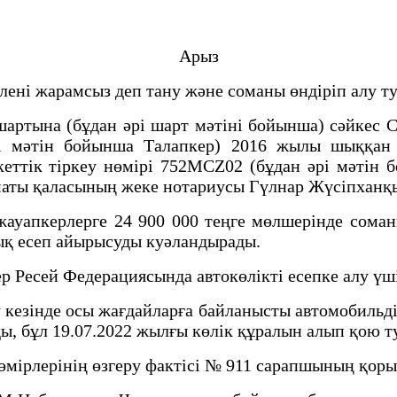
Арыз
лені жарамсыз деп тану және соманы өндіріп алу т
а (бұдан әрі шарт мәтіні бойынша) сәйкес С. П
і мәтін бойынша Талапкер) 2016 жылы шыққан "
кеттік тіркеу нөмірі 752MCZ02 (бұдан әрі мәтін
лматы қаласының жеке нотариусы Гүлнар Жүсіпхан
ерлерге 24 900 000 теңге мөлшерінде соманы т
ық есеп айырысуды куәландырады.
есей Федерациясында автокөлікті есепке алу үшін
зінде осы жағдайларға байланысты автомобильді
ы, бұл 19.07.2022 жылғы көлік құралын алып қою т
лерінің өзгеру фактісі № 911 сарапшының қоры