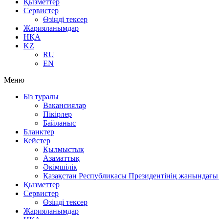
Қызметтер
Сервистер
Өзіңді тексер
Жарияланымдар
НҚА
KZ
RU
EN
Меню
Біз туралы
Вакансиялар
Пікірлер
Байланыс
Бланктер
Кейстер
Қылмыстық
Азаматтық
Әкімшілік
Қазақстан Республикасы Президентінің жанындағы 
Қызметтер
Сервистер
Өзіңді тексер
Жарияланымдар