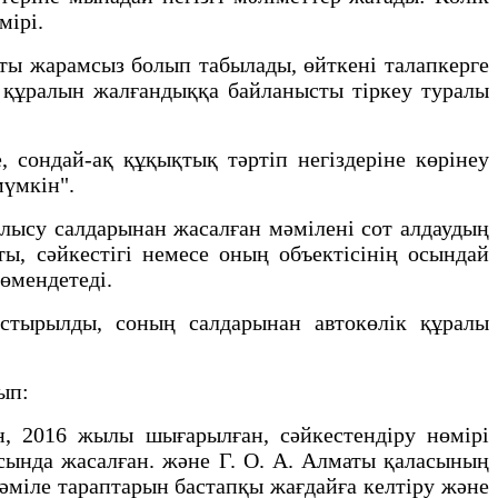
мірі.
ты жарамсыз болып табылады, өйткені талапкерге
к құралын жалғандыққа байланысты тіркеу туралы
 сондай-ақ құқықтық тәртіп негіздеріне көрінеу
мүмкін".
ылысу салдарынан жасалған мәмілені сот алдаудың
ы, сәйкестігі немесе оның объектісінің осындай
төмендетеді.
ыстырылды, соның салдарынан автокөлік құралы
ып:
ін, 2016 жылы шығарылған, сәйкестендіру нөмірі
асында жасалған. және Г. О. А. Алматы қаласының
әміле тараптарын бастапқы жағдайға келтіру және