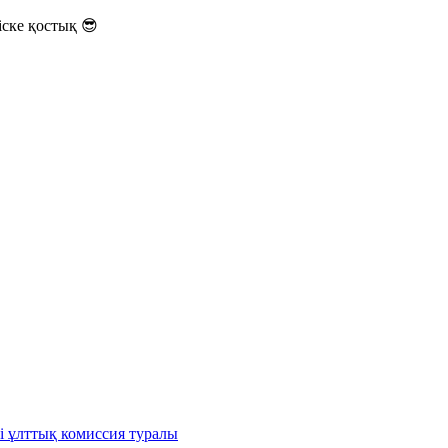
ске қостық 😎
і ұлттық комиссия туралы