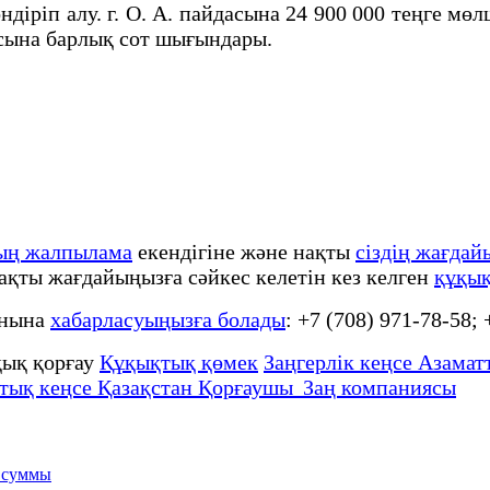
ндіріп алу. г. О. А. пайдасына 24 900 000 теңге мөл
асына барлық сот шығындары.
ың жалпылама
екендігіне және нақты
сіздің жағдай
нақты жағдайыңызға сәйкес келетін кез келген
құқық
онына
хабарласуыңызға болады
: +7 (708) 971-78-58;
ық қорғау
Құқықтық қөмек
Заңгерлік кеңсе Азаматт
тық кеңсе Қазақстан Қорғаушы Заң компаниясы
 суммы