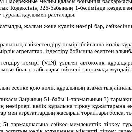
абережные Челны қаласы бойынша басқармасыны
қ Кодексінің 326-бабының 1-бөлімінде көзделге
у туралы қаулымен расталады.
ды, жалған жеке куәлік нөмірі бар, сәйкесінше
ның сәйкестендіру нөмірі бойынша көлік құрал
мірлік агрегаттар, іздестіру бойынша есептен алын
ендіру нөмірі (VIN) үзілген автокөлік құралдар
амсыз болып табылады, өйткені заңнамада мұндай а
ралын есепке қою көлік құралының азаматтық айнал
сы Заңының 51-бабы 1-тармағының 3) тармақшасы
ң нөмірлері көлік құралына тіркеу құжаттарына ен
тар мен агрегаттардың жасырын тораптары болса, т
5) тармақшасына сәйкес мемлекеттік тіркеу тура
а жататын көлік құралының міндетті тіркеу дерек