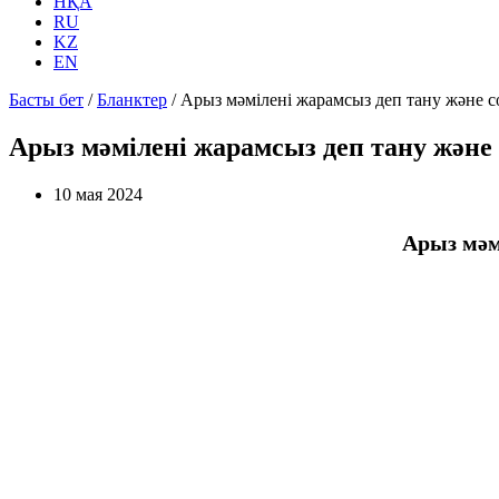
НҚА
RU
KZ
EN
Басты бет
/
Бланктер
/
Арыз мәмілені жарамсыз деп тану және с
Арыз мәмілені жарамсыз деп тану және
10 мая 2024
Арыз мәм