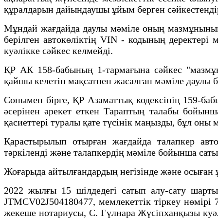
құралдарын дайындаушы ұйым берген сәйкестендір
Мұндай жағдайда даулы мәміле оның мазмұнының 
берілген автокөліктің VIN - кодының деректері
куәлікке сәйкес келмейді.
ҚР АК 158-бабының 1-тармағына сәйкес "мазмұны
қайшы келетін мақсатпен жасалған мәміле даулы 
Сонымен бірге, ҚР Азаматтық кодексінің 159-баб
әсерінен әрекет еткен Тараптың талабы бойынша
қасиеттері туралы қате түсінік маңызды, бұл оны 
Қарастырылып отырған жағдайда талапкер авто
тәркіленді және талапкердің мәміле бойынша саты
Жоғарыда айтылғандардың негізінде және осыған 
2022 жылғы 15 шілдедегі сатып алу-сату шартын
JTMCV02J504180477, мемлекеттік тіркеу нөмірі 7
жекеше нотариусы, С. Гүлнара Жүсіпханқызы куәл