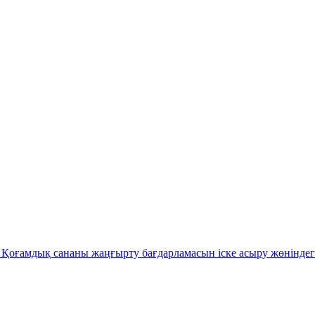
Қоғамдық сананы жаңғырту бағдарламасын іске асыру жөніндег