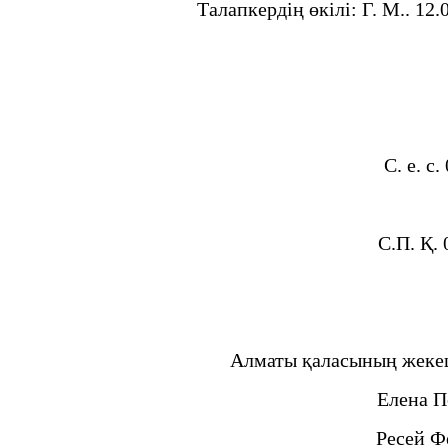
Талапкердің өкілі: Г. М.. 1
С. е. с
С.П. Қ.
Алматы қаласының жеке
Елена П
Ресей Фе