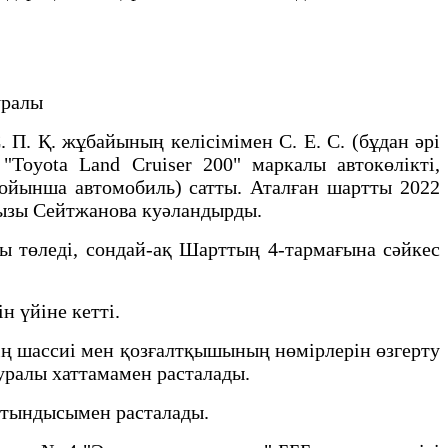
уралы
. Қ. жұбайының келісімімен С. Е. С. (бұдан әрі
Toyota Land Cruiser 200" маркалы автокөлікті,
 бойынша автомобиль) сатты. Аталған шартты 2022
қызы Сейтжанова куәландырды.
өледі, сондай-ақ Шарттың 4-тармағына сәйкес
 үйіне кетті.
ң шассиі мен қозғалтқышының нөмірлерін өзгерту
уралы хаттамамен расталады.
тындысымен расталады.