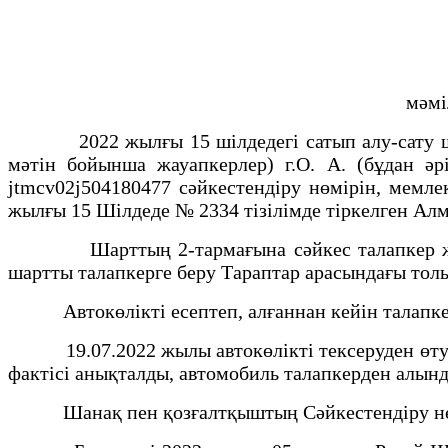
мәмі
2022 жылғы 15 шілдедегі сатып алу-сату шартын
мәтін бойынша жауапкерлер) г.О. А. (бұдан әр
jtmcv02j504180477 сәйкестендіру нөмірін, мемле
жылғы 15 Шілдеде № 2334 тізілімде тіркелген А
Шарттың 2-тармағына сәйкес талапкер жауапк
шартты талапкерге беру Тараптар арасындағы тол
Автокөлікті есептеп, алғаннан кейін талапкер Р
19.07.2022 жылы автокөлікті тексеруден өту ке
фактісі анықталды, автомобиль талапкерден алынд
Шанақ пен қозғалтқыштың Сәйкестендіру нөмір