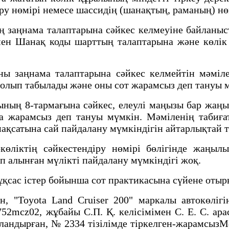
у нөмірі немесе шассидің (шанақтың, раманың) нө
заңнама талаптарына сәйкес келмеуіне байланыс
 мен Шанақ коды шарттың талаптарына және көлі
 заңнама талаптарына сәйкес келмейтін мәміле,
болып табылады және оны сот жарамсыз деп тануы 
ының 8-тармағына сәйкес, елеулі маңызы бар жаң
 жарамсыз деп тануы мүмкін. Мәміленің табиғат
мақсатына сай пайдалану мүмкіндігін айтарлықтай 
көліктің сәйкестендіру нөмірі бөлігінде жаңыл
п алынған мүлікті пайдалану мүмкіндігі жоқ.
ұқсас істер бойынша сот практикасына сүйене отыр
, "Toyota Land Cruiser 200" маркалы автокөліг
52mcz02, жұбайы С.П. Қ. келісімімен С. Е. С. ар
андырған, № 2334 тізілімде тіркелген-жарамсызМ