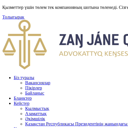
Қызметтер үшін төлем тек компанияның шотына төленеді. Сізг
Толығырақ
Біз туралы
Вакансиялар
Пікірлер
Байланыс
Бланктер
Кейстер
Қылмыстық
Азаматтық
Әкімшілік
Қазақстан Республикасы Президентінің жанындағы 