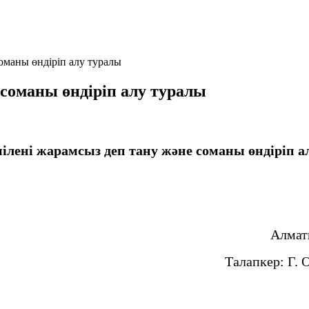
оманы өндіріп алу туралы
 соманы өндіріп алу туралы
ілені жарамсыз деп тану және соманы өндіріп а
Алмат
Талапкер: Г. 