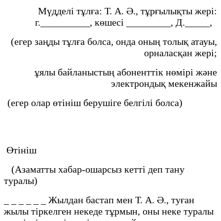
Мүдделі тұлға: Т. А. Ә., тұрғылықты жері:
г.__________, көшесі _________, Д._____,
(егер заңды тұлға болса, онда оның толық атауы,
орналасқан жері;
ұялы байланыстың абоненттік нөмірі және
электрондық мекенжайы
(егер олар өтініш берушіге белгілі болса)
Өтініш
(Азаматты хабар-ошарсыз кетті деп тану
туралы)
_ _ _ _ _ _ Жылдан бастап мен Т. А. Ә., туған
жылы тіркелген некеде тұрмын, оны неке туралы