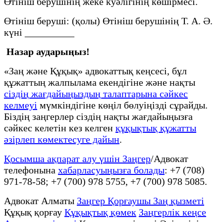
Өтініш берушінің жеке куәлігінің көшірмесі.
Өтініш беруші: (қолы) Өтініш берушінің Т. А. Ә.
күні __________
Назар аударыңыз!
«Заң және Құқық» адвокаттық кеңсесі, бұл
құжаттың жалпылама екендігіне және нақты
сіздің жағдайыңыздың талаптарына сәйкес
келмеуі
мүмкіндігіне көңіл бөлуіңізді сұрайды.
Біздің заңгерлер сіздің нақты жағдайыңызға
сәйкес келетін кез келген
құқықтық құжатты
әзірлеп көмектесуге дайын
.
Қосымша ақпарат алу үшін Заңгер
/Адвокат
телефонына
хабарласуыңызға болады
: +7 (708)
971-78-58; +7 (700) 978 5755, +7 (700) 978 5085.
Адвокат Алматы
Заңгер Қорғаушы Заң қызметі
Құқық қорғау
Құқықтық қөмек
Заңгерлік кеңсе