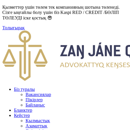
Қызметтер үшін төлем тек компанияның шотына төленеді.
Сізге ыңғайлы болу үшін біз Kaspi RED / CREDIT /БӨЛІП
ТӨЛЕУДІ іске қостық 😎
Толығырақ
Біз туралы
Вакансиялар
Пікірлер
Байланыс
Бланктер
Кейстер
Қылмыстық
Азаматтық