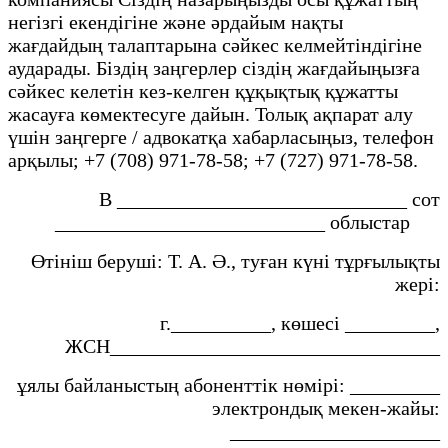
негізгі екендігіне және әрдайым нақты
жағдайдың талаптарына сәйкес келмейтіндігіне
аударады. Біздің заңгерлер сіздің жағдайыңызға
сәйкес келетін кез-келген құқықтық құжатты
жасауға көмектесуге дайын. Толық ақпарат алу
үшін заңгерге / адвокатқа хабарласыңыз, телефон
арқылы; +7 (708) 971-78-58; +7 (727) 971-78-58.
В _____________________________ сот
___________________________ облыстар
Өтініш беруші: Т. А. Ә., туған күні тұрғылықты
жері:
г.__________, көшесі _________,
ЖСН_________________________________
ұялы байланыстың абоненттік нөмірі: _________
электрондық мекен-жайы:
_____________________