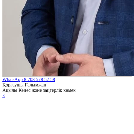
WhatsApp
8 708 578 57 58
Қорғаушы Ғалымжан
Ақылы Кеңес және заңгерлік көмек
×