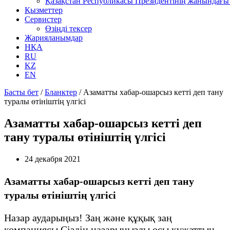
Қазақстан Республикасы Президентінің жанындағы 
Қызметтер
Сервистер
Өзіңді тексер
Жарияланымдар
НҚА
RU
KZ
EN
Басты бет
/
Бланктер
/
Азаматты хабар-ошарсыз кетті деп тану
туралы өтініштің үлгісі
Азаматты хабар-ошарсыз кетті деп
тану туралы өтініштің үлгісі
24 декабря 2021
Азаматты хабар-ошарсыз кетті деп тану
туралы өтініштің үлгісі
Назар аударыңыз! Заң және құқық заң
компаниясы Сіздің назарыңызды осы құжаттың