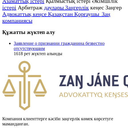
Азаматтық істері
Қылмыстық істері Әкімшілік
істері
Арбитраж
даулары Заңгерлік
кеңес Заңгер
Адвокаттық кеңсе Қазақстан Қорғаушы Заң
компаниясы
Құжатты жүктеп алу
Заявление о признании гражданина безвестно
отсутствующим
1618
рет жүктеп алынды
Компания клиенттерге кәсіби заңгерлік көмек көрсетуге
маманданған.