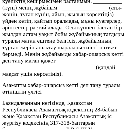
куәліктің көшірмесімен растаймын. __________
(күні) менің жұбайым– ________________ (аты-
жөнін, туған күнін, айын, жылын көрсетіңіз)
үйден кетіп, қайтып оралмады, мұны куәгерлер,
әріптестер растай алады. Осы күннен бастап бір
жылдан астам уақыт бойы жұбайымның тағдыры
туралы маған ештеңе белгісіз, жұбайымның
тұрған жерін анықтау шаралары тиісті нәтиже
бермеді. Менің жұбайымды хабар-ошарсыз кетті
деп тану маған қажет
________________________________ (қандай
мақсат үшін көрсетіңіз).
Азаматты хабар-ошарсыз кетті деп тану туралы
өтініштің үлгісі
Баяндалғанның негізінде, Қазақстан
Республикасы Азаматтық кодексінің 28-бабын
және Қазақстан Республикасы Азаматтық іс
жүргізу кодексінің 317-318-баптарын