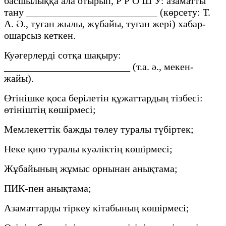
басшылыққа ала отырып, Р Р О Ш У: азаматты
тану __________________________ (көрсету: Т.
А. Ә., туған жылы, жұбайы, туған жері) хабар-
ошарсыз кеткен.
Куәгерлерді сотқа шақыру:
_________________________ (т.а. ә., мекен-
жайы).
Өтінішке қоса берілетін құжаттардың тізбесі:
өтініштің көшірмесі;
Мемлекеттік бажды төлеу туралы түбіртек;
Неке қию туралы куәліктің көшірмесі;
Жұбайының жұмыс орнынан анықтама;
ПИК-пен анықтама;
Азаматтарды тіркеу кітабының көшірмесі;