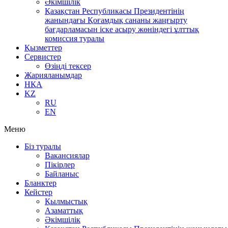
Әкімшілік
Қазақстан Республикасы Президентінің
жанындағы Қоғамдық сананы жаңғырту
бағдарламасын іске асыру жөніндегі ұлттық
комиссия туралы
Қызметтер
Сервистер
Өзіңді тексер
Жарияланымдар
НҚА
KZ
RU
EN
Меню
Біз туралы
Вакансиялар
Пікірлер
Байланыс
Бланктер
Кейстер
Қылмыстық
Азаматтық
Әкімшілік