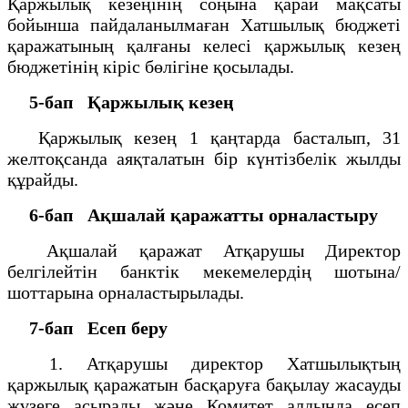
Қаржылық кезеңiнiң соңына қарай мақсаты
бойынша пайдаланылмаған Хатшылық бюджетi
қаражатының қалғаны келесi қаржылық кезең
бюджетiнiң кiрiс бөлiгiне қосылады.
5-бап
Қаржылық кезең
Қаржылық кезең 1 қаңтарда басталып, 31
желтоқсанда аяқталатын бiр күнтiзбелiк жылды
құрайды.
6-бап
Ақшалай қаражатты орналастыру
Ақшалай қаражат Атқарушы Директор
белгiлейтiн банктiк мекемелердiң шотына/
шоттарына орналастырылады.
7-бап
Есеп беру
1. Атқарушы директор Хатшылықтың
қаржылық қаражатын басқаруға бақылау жасауды
жүзеге асырады және Комитет алдында есеп