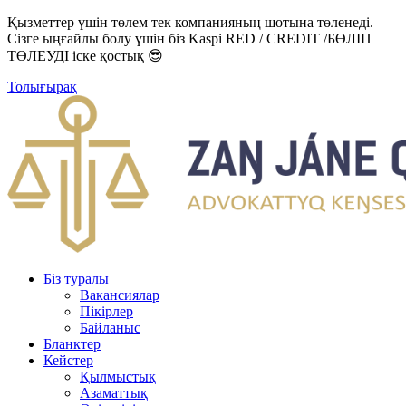
Қызметтер үшін төлем тек компанияның шотына төленеді.
Сізге ыңғайлы болу үшін біз Kaspi RED / CREDIT /БӨЛІП
ТӨЛЕУДІ іске қостық 😎
Толығырақ
Біз туралы
Вакансиялар
Пікірлер
Байланыс
Бланктер
Кейстер
Қылмыстық
Азаматтық