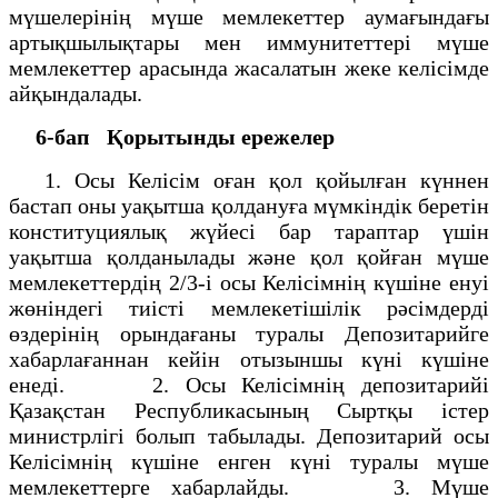
мүшелерiнiң мүше мемлекеттер аумағындағы
артықшылықтары мен иммунитеттерi мүше
мемлекеттер арасында жасалатын жеке келiсiмде
айқындалады.
6-бап
Қорытынды ережелер
1. Осы Келiсiм оған қол қойылған күннен
бастап оны уақытша қолдануға мүмкiндiк беретiн
конституциялық жүйесi бар тараптар үшiн
уақытша қолданылады және қол қойған мүше
мемлекеттердiң 2/3-i осы Келiсiмнiң күшiне енуi
жөнiндегi тиiстi мемлекетiшiлiк рәсiмдердi
өздерiнiң орындағаны туралы Депозитарийге
хабарлағаннан кейiн отызыншы күнi күшiне
енедi. 2. Осы Келiсiмнiң депозитарийi
Қазақстан Республикасының Сыртқы iстер
министрлiгi болып табылады. Депозитарий осы
Келiсiмнiң күшiне енген күнi туралы мүше
мемлекеттерге хабарлайды. 3. Мүше