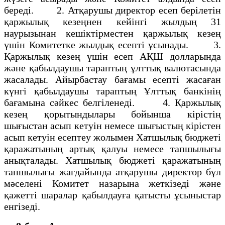
бередi. 2. Атқарушы директор есеп берiлетiн
қаржылық кезеңнен кейiнгi жылдың 31
наурызынан кешiктiрместен қаржылық кезең
үшiн Комитетке жылдық есептi ұсынады. 3.
Қаржылық кезең үшiн есеп АҚШ долларында
және қабылдаушы тараптың ұлттық валютасында
жасалады. Айырбастау бағамы есептi жасаған
күнгi қабылдаушы тараптың Ұлттық банкiнiң
бағамына сәйкес белгiленедi. 4. Қаржылық
кезең қорытындылары бойынша кiрiстiң
шығыстан асып кетуiн немесе шығыстың кiрiстен
асып кетуiн есептеу жолымен Хатшылық бюджетi
қаражатының артық қалуы немесе тапшылығы
анықталады. Хатшылық бюджетi қаражатының
тапшылығы жағдайында атқарушы директор бұл
мәселенi Комитет назарына жеткiзедi және
қажеттi шаралар қабылдауға қатысты ұсыныстар
енгiзедi.