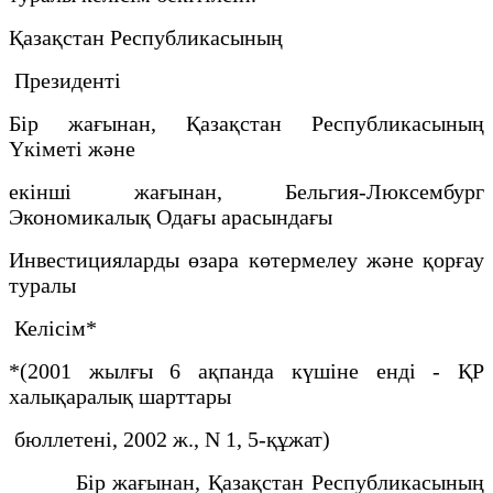
Қазақстан Республикасының
Президенті
Бiр жағынан, Қазақстан Республикасының
Yкiметi және
екiншi жағынан, Бельгия-Люксембург
Экономикалық Одағы арасындағы
Инвестицияларды өзара көтермелеу және қорғау
туралы
Келісім*
*(2001 жылғы 6 ақпанда күшіне енді - ҚР
халықаралық шарттары
бюллетені, 2002 ж., N 1, 5-құжат)
Бiр жағынан, Қазақстан Республикасының