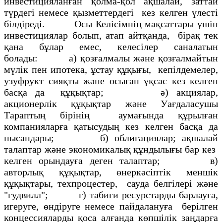
инвестицияланған қолма-қол ақшалай, заттай
түрдегi немесе қызметтердегi кез келген үлестi
бiлдiредi. Осы Келiсiмнiң мақсаттары үшiн
инвестициялар болып, атап айтқанда, бiрақ тек
қана бұлар емес, келесiлер саналатын
болады: а) қозғалмалы және қозғалмайтын
мүлiк пен ипотека, ұстау құқығы, кепiлдемелер,
узуфрукт сияқты және осыған ұқсас кез келген
басқа да құқықтар; ә) акциялар,
акционерлiк құқықтар және Уағдаласушы
Тараптың бiрiнiң аумағында құрылған
компанияларға қатысудың кез келген басқа да
нысандары; б) облигациялар; ақшалай
талаптар және экономикалық құндылығы бар кез
келген орындауға деген талаптар; в)
авторлық құқықтар, өнеркәсiптiк меншiк
құқықтары, техпроцестер, сауда белгiлерi және
"гудвилл"; г) табиғи ресурстарды барлауға,
игеруге, өндiруге немесе пайдалануға берiлген
концессияларды қоса алғанда көпшiлiк заңдарға