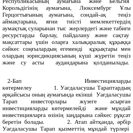
Республикасының аумағына және Бельгия
Корольдiгiнiң аумағына, Люксембург Ұлы
Герцогтығының аумағына, сондай-ақ теңiз
аймақтарына, яғни тиiстi мемлекеттердiң
аумақтық суларынан тыс жерлердегi және табиғи
ресурстарды барлау, пайдалану және сақтау
мақсаттары үшiн оларға халықаралық құқыққа
сәйкес соңғылардың егемендi құқықтары мен
олардың юрисдикциясының күшi жүретiн теңiз
және су асты аудандарына қолданылады.
2-Бап Инвестицияларды
көтермелеу 1. Уағдаласушы Тараптардың
әрқайсысы оның аумағында екiншi Уағдаласушы
Тарап инвесторлары жүзеге асырған
инвестицияларды көтермелейдi және мұндай
инвестицияларға өзiнiң заңдарына сәйкес рұқсат
беретiн болады. 2. Атап айтқанда, әрбiр
Уағдаласушы Тарап қызметтiң мұндай түрлерi