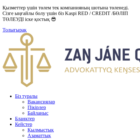
Қызметтер үшін төлем тек компанияның шотына төленеді.
Сізге ыңғайлы болу үшін біз Kaspi RED / CREDIT /БӨЛІП
ТӨЛЕУДІ іске қостық 😎
Толығырақ
Біз туралы
Вакансиялар
Пікірлер
Байланыс
Бланктер
Кейстер
Қылмыстық
Азаматтық