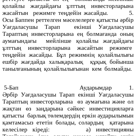
қолайлы жағдайдағы ұлттың инвесторларына
жасайтын режимге теңдейiн жасайды. 5.
Осы Баппен реттелген мәселелерге қатысты әрбiр
Уағдаласушы Тарап екiншi Уағдаласушы
Тараптың инвесторларына ең болмағанда оның
аумағындағы мейлiнше қолайлы жағдайдағы
ұлттың инвесторларына жасайтын режимге
теңдейiн жасайды. Бұл режимнiң қолайлылығы
ешбiр жағдайда халықаралық құқық бойынша
танылғанының қолайлылығынан кем болмайды.
5-Бап Аударымдар 1.
Әрбiр Уағдаласушы Тарап екiншi Уағдаласушы
Тараптың инвесторларына өз аумағына және ол
жақтан өз заңдарына сәйкес инвестицияларға
қатысты барлық төлемдердiң еркiн аударылымын
қамтамасыз ететiн болады, солардың қатарына
келесiлер кiредi: а) инвестицияны