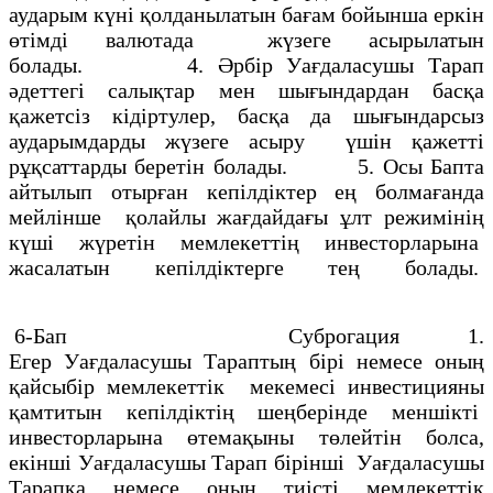
аударым күнi қолданылатын бағам бойынша еркiн
өтiмдi валютада жүзеге асырылатын
болады. 4. Әрбiр Уағдаласушы Тарап
әдеттегi салықтар мен шығындардан басқа
қажетсiз кiдiртулер, басқа да шығындарсыз
аударымдарды жүзеге асыру үшiн қажеттi
рұқсаттарды беретiн болады. 5. Осы Бапта
айтылып отырған кепiлдiктер ең болмағанда
мейлiнше қолайлы жағдайдағы ұлт режимiнiң
күшi жүретiн мемлекеттiң инвесторларына
жасалатын кепілдiктерге тең болады.
6-Бап Суброгация 1.
Егер Уағдаласушы Тараптың бiрi немесе оның
қайсыбiр мемлекеттiк мекемесi инвестицияны
қамтитын кепiлдiктiң шеңберiнде меншiктi
инвесторларына өтемақыны төлейтiн болса,
екiншi Уағдаласушы Тарап бiрiншi Уағдаласушы
Тарапқа немесе оның тиiстi мемлекеттiк