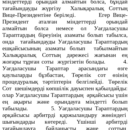
мiндеттердi орындай алмайтын болса, бұндай
тағайындауды жүргiзу Халықаралық Соттың
Вице-Президентiне берiледi. Егер Вице-
Президент аталған мiндеттердi орындай
алмайтын болса немесе ол Уағдаласушы
Тараптардың бiреуiнiң азаматы болып табылса,
онда тағайындауды Уағдаласушы Тараптардың
ешқайсысының азаматы болып табылмайтын
Халықаралық Соттың дәрежесi жағынан ең
жоғары тұрған соты жүргiзетiн болады. 4.
Уағдаласушы Тараптар арасындағы өзге
қаулыларды бұзбастан, Төрелiк сот өзiнiң
процедуралық тәртiптерiн белгiлейдi. Төрелiк
Сот шешiмдердi көпшiлiк дауыспен қабылдайды:
олар Уағдаласушы Тараптардың әрқайсысы үшiн
ең ақырғы және орындауға мiндеттi болып
табылады. 5. Уағдаласушы Тараптардың
әрқайсысы арбитрдi қаржыландыру жөнiндегi
шығындарды көтередi. Yшiншi арбитрдi
тағайындауға байланысты және соттың