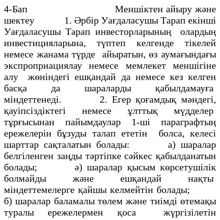
4-Бап Меншіктен айыру және
шектеу 1. Әрбiр Уағдаласушы Тарап екiншi
Уағдаласушы Тарап инвесторларының олардың
инвестицияларына, түптеп келгенде тiкелей
немесе жанама түрде айыратын, өз аумағындағы
экспроприациялау немесе мемлекет меншiгiне
алу жөнiндегi ешқандай да немесе кез келген
басқа да шараларды қабылдамауға
мiндеттенедi. 2. Егер қоғамдық мәндегi,
қауiпсiздiктегi немесе ұлттық мүдделер
тұрғысынан пайымдаулар 1-шi параграфтың
ережелерiн бұзуды талап ететiн болса, келесi
шарттар сақталатын болады: а) шаралар
белгiленген заңды тәртiпке сәйкес қабылданатын
болады; ә) шаралар қысым көрсетушiлiк
болмайды және ешқандай нақты
мiндеттемелерге қайшы келмейтiн болады;
б) шаралар баламалы төлем және тиiмдi өтемақы
туралы ережелермен қоса жүргiзiлетiн