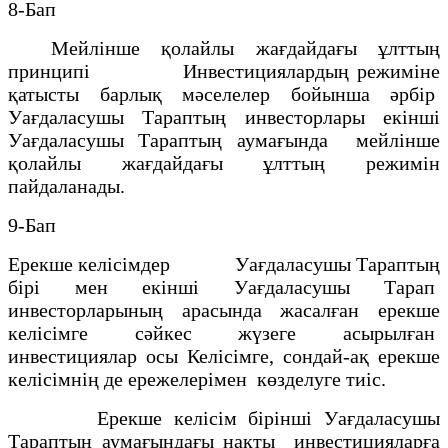
8-Бап
Мейлінше қолайлы жағдайдағы ұлттың
принципі Инвестициялардың режимiне
қатысты барлық мәселелер бойынша әрбiр
Уағдаласушы Тараптың инвесторлары екiншi
Уағдаласушы Тараптың аумағында мейлiнше
қолайлы жағдайдағы ұлттың режимiн
пайдаланады.
9-Бап
Ерекше келісімдер Уағдаласушы Тараптың
бiрi мен екiншi Уағдаласушы Тарап
инвесторларының арасында жасалған ерекше
келiсiмге сәйкес жүзеге асырылған
инвестициялар осы Келiсiмге, сондай-ақ ерекше
келiсiмнiң де ережелерiмен көзделуге тиiс.
Ерекше келiсiм бiрiншi Уағдаласушы
Тараптың аумағындағы нақты инвестицияларға