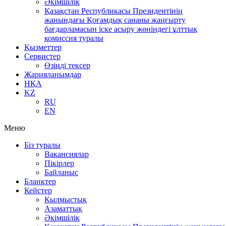
Әкімшілік
Қазақстан Республикасы Президентінің
жанындағы Қоғамдық сананы жаңғырту
бағдарламасын іске асыру жөніндегі ұлттық
комиссия туралы
Қызметтер
Сервистер
Өзіңді тексер
Жарияланымдар
НҚА
KZ
RU
EN
Меню
Біз туралы
Вакансиялар
Пікірлер
Байланыс
Бланктер
Кейстер
Қылмыстық
Азаматтық
Әкімшілік