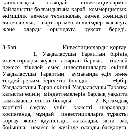
қаншалықты осындай инвестициялармен
байланысты болғандығына қарай коммерциялық,
әкiмшiлiк немесе техникалық көмек жөнiндегi
лицензиялық шарттар мен келiсiмдер жасасуға
және оларды орындауға рұқсат бередi.
3-Бап Инвестицияларды қорғау
1. Уағдаласушы Тараптың бiрiнiң
инвесторлары жүзеге асырған барлық тiкелей
немесе тiкелей емес инвестицияларға екiншi
Уағдаласушы Тараптың аумағында әдiл және
теңдей режим берiлетiн болады. Әрбiр
Уағдаласушы Тарап екiншi Уағдаласушы Тарапқа
қатысты өзiнiң мiндеттемелерiн барлық уақытта
қамтамасыз ететiн болады. 2. Қоғамдық
тәртiптi сақтау үшiн қажеттi шараларды
қоспағанда, мұндай инвестицияларға тұрақты
қорғау және қауiпсiздiк жасалады, яғни заң
бойынша немесе iс жүзiнде оларды басқаруға,