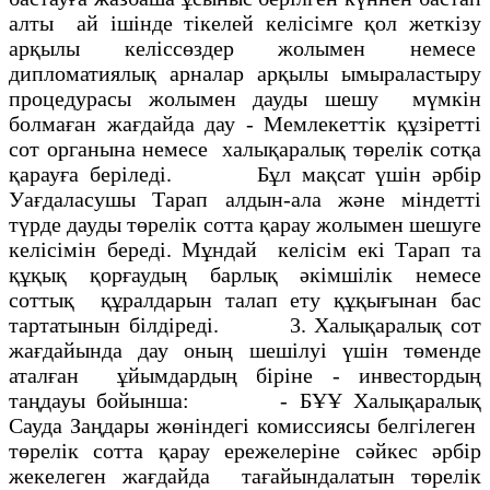
алты ай iшiнде тiкелей келiсiмге қол жеткiзу
арқылы келiссөздер жолымен немесе
дипломатиялық арналар арқылы ымыраластыру
процедурасы жолымен дауды шешу мүмкiн
болмаған жағдайда дау - Мемлекеттiк құзiреттi
сот органына немесе халықаралық төрелiк сотқа
қарауға берiледi. Бұл мақсат үшiн әрбiр
Уағдаласушы Тарап алдын-ала және мiндеттi
түрде дауды төрелiк сотта қарау жолымен шешуге
келiсiмiн бередi. Мұндай келiсiм екi Тарап та
құқық қорғаудың барлық әкiмшiлiк немесе
соттық құралдарын талап ету құқығынан бас
тартатынын бiлдiредi. 3. Халықаралық сот
жағдайында дау оның шешілуi үшiн төменде
аталған ұйымдардың бiрiне - инвестордың
таңдауы бойынша: - БҰҰ Халықаралық
Сауда Заңдары жөнiндегi комиссиясы белгiлеген
төрелiк сотта қарау ережелерiне сәйкес әрбiр
жекелеген жағдайда тағайындалатын төрелiк