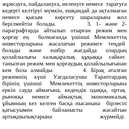
жұмсауға, пайдалануға, иеленуге немесе таратуға
кедергi келтiруi мүмкiн, ешқандай да ақталмаған
немесе қысым көрсету шараларына жол
берiлмейтiн болады. 3. 1- және 2-
параграфтарда айтылып отырған режим мен
қорғау ең болмағанда үшiншi Мемлекеттiң
инвесторларына жасалатын режимге теңдей
болады және ешбiр жағдайда олардың
қолайлылығы халықаралық құқыққа сәйкес
танылған режим мен қорғаудың қолайлылығынан
кем бола алмайды. 4. Бiрақ аталған
режимнiң күшi Уағдаласушы Тараптардың
бiрiнiң үшiншi Мемлекеттiң инвесторларына
еркiн сауда аймағына, кедендiк одаққа, ортақ
рынокқа немесе аймақтық экономикалық
ұйымның кез келген басқа нысанына бiрлесiп
қатысуымен байланысты жасайтын
артықшылықтарына жүрмейдi.