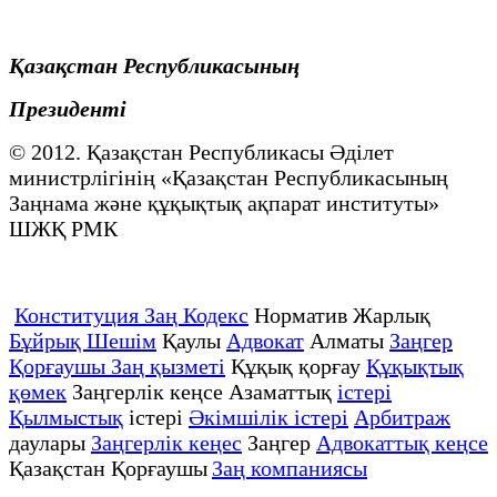
Қазақстан Республикасының
Президенті
© 2012. Қазақстан Республикасы Әділет
министрлігінің «Қазақстан Республикасының
Заңнама және құқықтық ақпарат институты»
ШЖҚ РМК
Конституция Заң Кодекс
Норматив Жарлық
Бұйрық Шешім
Қаулы
Адвокат
Алматы
Заңгер
Қорғаушы Заң қызметі
Құқық қорғау
Құқықтық
қөмек
Заңгерлік кеңсе Азаматтық
істері
Қылмыстық
істері
Әкімшілік істері
Арбитраж
даулары
Заңгерлік кеңес
Заңгер
Адвокаттық кеңсе
Қазақстан Қорғаушы
Заң компаниясы