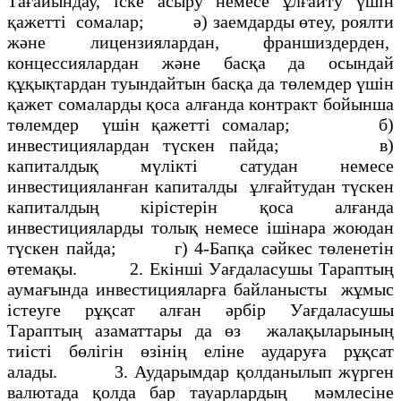
Тағайындау, iске асыру немесе ұлғайту үшiн
қажеттi сомалар; ә) заемдарды өтеу, роялти
және лицензиялардан, франшиздерден,
концессиялардан және басқа да осындай
құқықтардан туындайтын басқа да төлемдер үшiн
қажет сомаларды қоса алғанда контракт бойынша
төлемдер үшiн қажеттi сомалар; б)
инвестициялардан түскен пайда; в)
капиталдық мүлiктi сатудан немесе
инвестицияланған капиталды ұлғайтудан түскен
капиталдың кiрiстерiн қоса алғанда
инвестицияларды толық немесе iшiнара жоюдан
түскен пайда; г) 4-Бапқа сәйкес төленетiн
өтемақы. 2. Екiншi Уағдаласушы Тараптың
аумағында инвестицияларға байланысты жұмыс
iстеуге рұқсат алған әрбiр Уағдаласушы
Тараптың азаматтары да өз жалақыларының
тиiстi бөлiгiн өзiнiң елiне аударуға рұқсат
алады. 3. Аударымдар қолданылып жүрген
валютада қолда бар тауарлардың мәмлесiне