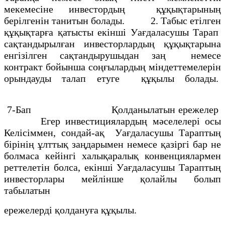
мекемесiне инвестордың құқықтарының
берiлгенiн танитын болады. 2. Табыс етiлген
құқықтарға қатысты екiншi Уағдаласушы Тарап
сақтандырылған инвесторлардың құқықтарына
енгiзiлген сақтандырушыдан заң немесе
контракт бойынша соңғылардың мiндеттемелерiн
орындауды талап етуге құқылы болады.
7-Бап Қолданылатын ережелер
Егер инвестициялардың мәселелерi осы
Келiсiммен, сондай-ақ Уағдаласушы Тараптың
бiрiнiң ұлттық заңдарымен немесе қазiргi бар не
болмаса кейiнгi халықаралық конвенциялармен
реттелетiн болса, екiншi Уағдаласушы Тараптың
инвесторлары мейлiнше қолайлы болып
табылатын
ережелердi қолдануға құқылы.