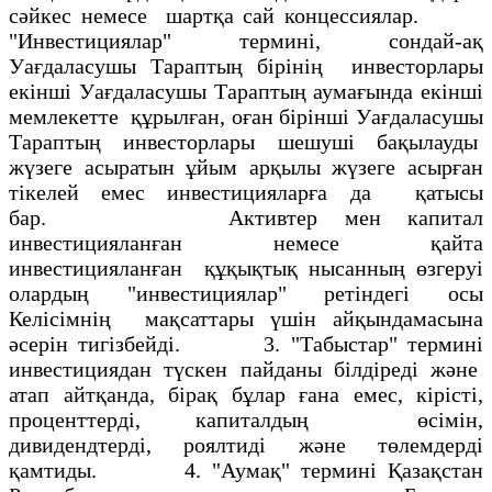
сәйкес немесе шартқа сай концессиялар.
"Инвестициялар" терминi, сондай-ақ
Уағдаласушы Тараптың бiрiнiң инвесторлары
екiншi Уағдаласушы Тараптың аумағында екiншi
мемлекетте құрылған, оған бiрiншi Уағдаласушы
Тараптың инвесторлары шешушi бақылауды
жүзеге асыратын ұйым арқылы жүзеге асырған
тiкелей емес инвестицияларға да қатысы
бар. Активтер мен капитал
инвестицияланған немесе қайта
инвестицияланған құқықтық нысанның өзгеруi
олардың "инвестициялар" ретiндегi осы
Келiсiмнiң мақсаттары үшiн айқындамасына
әсерiн тигiзбейдi. 3. "Табыстар" терминi
инвестициядан түскен пайданы бiлдiредi және
атап айтқанда, бiрақ бұлар ғана емес, кiрiстi,
проценттердi, капиталдың өсiмiн,
дивидендтердi, роялтидi және төлемдердi
қамтиды. 4. "Аумақ" терминi Қазақстан