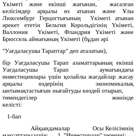
Yкiметi және екiншi жағынан, жасалған
келiсiмдер арқылы өз атынан және Ұлы
Люксембург Герцогтығының Үкiметi атынан
әрекет ететiн Бельгия Корольдiгiнiң Үкiметi,
Валлония Үкiметi, Фландрия Үкiметi және
Брюссель аймағының Yкiметi (бұдан әрi
"Уағдаласушы Тараптар" деп аталатын),
бiр Уағдаласушы Тарап азаматтарының екiншi
Уағдаласушы Тарап аумағындағы
инвестициялары үшiн қолайлы жағдайлар жасау
арқылы өздерiнiң экономикалық
ынтымақтастығын нығайтуды көздей отырып,
төмендегiлер жөнiнде
келiстi:
1-бап
Айқындамалар Осы Келiсiмнiң
мақсаттары үшiн: 1. "Инвесторлар" терминi: