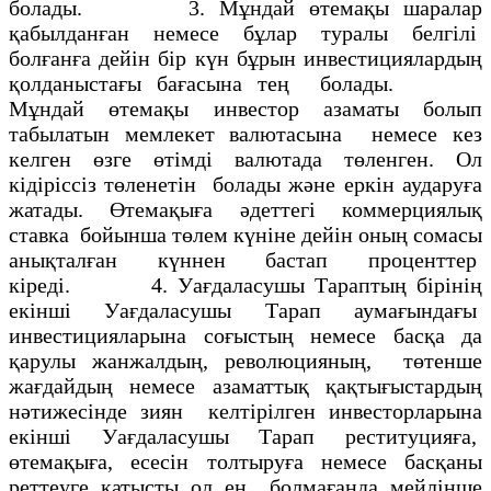
болады. 3. Мұндай өтемақы шаралар
қабылданған немесе бұлар туралы белгiлi
болғанға дейiн бiр күн бұрын инвестициялардың
қолданыстағы бағасына тең болады.
Мұндай өтемақы инвестор азаматы болып
табылатын мемлекет валютасына немесе кез
келген өзге өтiмдi валютада төленген. Ол
кiдiрiссiз төленетiн болады және еркiн аударуға
жатады. Өтемақыға әдеттегi коммерциялық
ставка бойынша төлем күнiне дейiн оның сомасы
анықталған күннен бастап проценттер
кiредi. 4. Уағдаласушы Тараптың бірiнiң
екiншi Уағдаласушы Тарап аумағындағы
инвестицияларына соғыстың немесе басқа да
қарулы жанжалдың, революцияның, төтенше
жағдайдың немесе азаматтық қақтығыстардың
нәтижесiнде зиян келтiрiлген инвесторларына
екiншi Уағдаласушы Тарап реституцияға,
өтемақыға, есесiн толтыруға немесе басқаны
реттеуге қатысты ол ең болмағанда мейлiнше