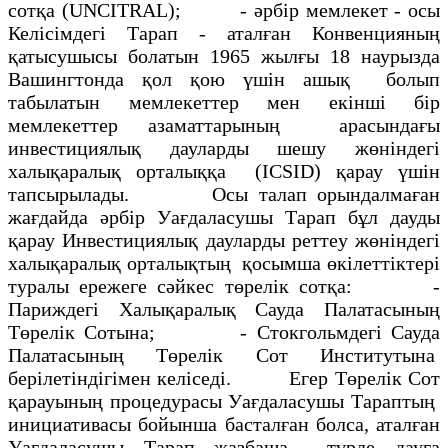
сотқа (UNСIТRАL); - әрбiр мемлекет - осы
Келiсiмдегi Тарап - аталған Конвенцияның
қатысушысы болатын 1965 жылғы 18 наурызда
Вашингтонда қол қою үшiн ашық болып
табылатын мемлекеттер мен екiншi бiр
мемлекеттер азаматтарының арасындағы
инвестициялық дауларды шешу жөнiндегi
халықаралық орталыққа (ICSID) қарау үшiн
тапсырылады. Осы талап орындалмаған
жағдайда әрбiр Уағдаласушы Тарап бұл дауды
қарау Инвестициялық дауларды реттеу жөнiндегi
халықаралық орталықтың қосымша өкiлеттiктерi
туралы ережеге сәйкес төрелiк сотқа: -
Париждегi Халықаралық Сауда Палатасының
Төрелiк Сотына; - Стокгольмдегi Сауда
Палатасының Төрелiк Сот Институтына
берiлетiндiгiмен келiседi. Егер Төрелiк Сот
қарауының процедурасы Уағдаласушы Тараптың
инициативасы бойынша басталған болса, аталған
Уағдаласушы Тарап жазбаша түрде дауға