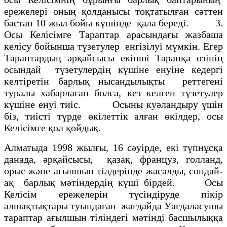
ережелерi оның қолданысы тоқтатылған сәттен
бастап 10 жыл бойы күшiнде қала бередi. 3.
Осы Келiсiмге Тараптар арасындағы жазбаша
келiсу бойынша түзетулер енгiзiлуi мүмкiн. Егер
Тараптардың әрқайсысы екiншi Тарапқа өзiнiң
осындай түзетулердiң күшiне енуiне кедергi
келтiретiн барлық нысандылықты реттегенi
туралы хабарлаған болса, кез келген түзетулер
күшiне енуi тиiс. Осыны куәландыру үшiн
бiз, тиiстi түрде өкiлеттiк алған өкiлдер, осы
Келiсiмге қол қойдық.
Алматыда 1998 жылғы, 16 сәуірде, екі түпнұсқа
данада, әрқайсысы, қазақ, француз, голланд,
орыс және ағылшын тілдерінде жасалды, сондай-
ақ барлық мәтіндердің күші бірдей. Осы
Келісім ережелерін түсіндіруде пікір
алшақтықтары туындаған жағдайда Уағдаласушы
тараптар ағылшын тіліндегі мәтінді басшылыққа