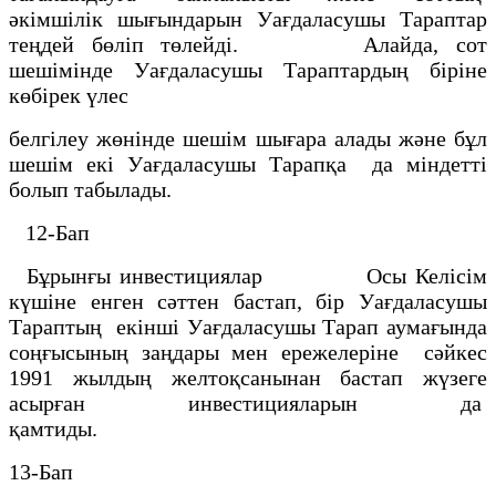
әкiмшiлiк шығындарын Уағдаласушы Тараптар
теңдей бөлiп төлейдi. Алайда, сот
шешiмiнде Уағдаласушы Тараптардың бiрiне
көбiрек үлес
белгiлеу жөнiнде шешiм шығара алады және бұл
шешiм екi Уағдаласушы Тарапқа да мiндеттi
болып табылады.
12-Бап
Бұрынғы инвестициялар Осы Келiсiм
күшiне енген сәттен бастап, бiр Уағдаласушы
Тараптың екiншi Уағдаласушы Тарап аумағында
соңғысының заңдары мен ережелерiне сәйкес
1991 жылдың желтоқсанынан бастап жүзеге
асырған инвестицияларын да
қамтиды.
13-Бап