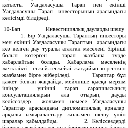
қатысты Уағдаласушы Тарап пен екiншi
Уағдаласушы Тарап инвесторының арасындағы
келiсiмдi бiлдiредi.
10-Бап Инвестициялық дауларды шешу
1. Бiр Уағдаласушы Тараптың инвесторы
мен екiншi Уағдаласушы Тараптың арасындағы
кез келген дау туралы аталған мәселенi бiрiншi
болып көтерген тарап жазбаша түрде
хабарлайтын болады. Хабарлама мәселенің
жеткiлiктi егжей-тегжейлi жағдайын көрсеткен
жазбамен бiрге жiберiледi. Тараптар бұл
қажет болған жағдайда, мейлiнше қысқа мерзiм
iшiнде үшiншi тарап сарапшысының
консультацияларын ала отырып, дауды
келiссөздер жолымен немесе Уағдаласушы
Тараптар арасындағы дипломатиялық арналар
арқылы ымыраластыру жолымен шешу үшiн
шаралар қабылдайды. 2. Келiссөздердi
бастауға жазбаша ұсыныс берiлген күннен бастап