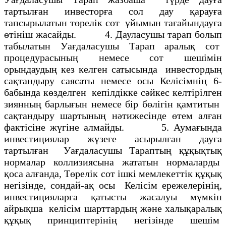
тартылған инвесторға сол дау қарауға
тапсырылатын төрелiк сот ұйымын тағайындауға
өтiнiш жасайды. 4. Дауласушы тарап болып
табылатын Уағдаласушы Тарап аралық сот
процедурасының немесе сот шешiмiн
орындаудың кез келген сатысында инвестордың
сақтандыру саясаты немесе осы Келiсiмнiң 6-
бабында көзделген кепiлдiкке сәйкес келтiрiлген
зиянның барлығын немесе бiр бөлiгiн қамтитын
сақтандыру шартының нәтижесiнде өтем алған
фактiсiне жүгiне алмайды. 5. Аумағында
инвестициялар жүзеге асырылған дауға
тартылған Уағдаласушы Тараптың құқықтық
нормалар коллизиясына жататын нормаларды
қоса алғанда, Төрелiк сот iшкi мемлекеттiк құқық
негiзiнде, сондай-ақ осы Келiсiм ережелерiнiң,
инвестицияларға қатысты жасалуы мүмкiн
айрықша келiсiм шарттардың және халықаралық
құқық принциптерiнiң негiзiнде шешiм