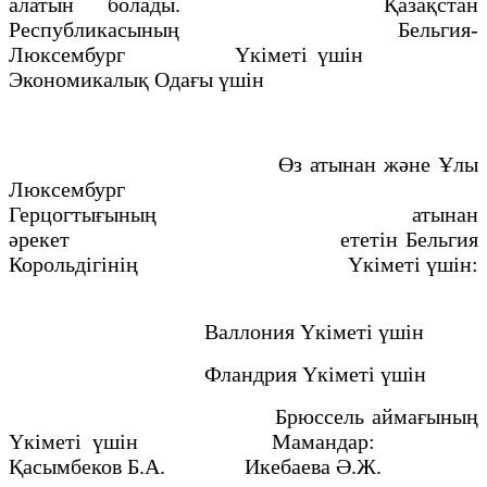
алатын болады. Қазақстан
Республикасының Бельгия-
Люксембург Үкіметі үшін
Экономикалық Одағы үшін
Өз атынан және Ұлы
Люксембург
Герцогтығының атынан
әрекет ететін Бельгия
Корольдігінің Үкіметі үшін:
Валлония Үкіметі үшін
Фландрия Үкіметі үшін
Брюссель аймағының
Үкіметі үшін Мамандар:
Қасымбеков Б.А. Икебаева Ә.Ж.