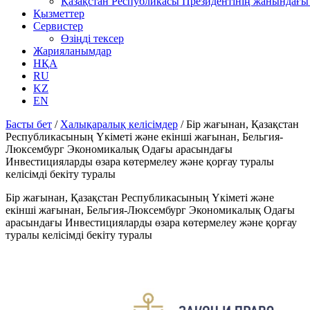
Қазақстан Республикасы Президентінің жанындағы 
Қызметтер
Сервистер
Өзіңді тексер
Жарияланымдар
НҚА
RU
KZ
EN
Басты бет
/
Халықаралық келісімдер
/
Бір жағынан, Қазақстан
Республикасының Үкіметі және екінші жағынан, Бельгия-
Люксембург Экономикалық Одағы арасындағы
Инвестицияларды өзара көтермелеу және қорғау туралы
келісімді бекіту туралы
Бір жағынан, Қазақстан Республикасының Үкіметі және
екінші жағынан, Бельгия-Люксембург Экономикалық Одағы
арасындағы Инвестицияларды өзара көтермелеу және қорғау
туралы келісімді бекіту туралы