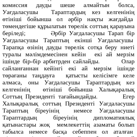
комиссия дауды шеше алмайтын болса,
Уағдаласушы Тараптардың кез келгенiнiң
өтiнiшi бойынша ол әрбiр нақты жағдайда
төмендегiше құрылатын төрелiк соттың қарауына
берiледi; Әрбiр Уағдаласушы Тарап бiр
Уағдаласушы Тараптың екiншi Уағдаласушы
Тарапқа өзiнiң дауды төрелiк сотқа беру ниетi
туралы мәлiмдемесiнен кейiн екi ай мерзiм
iшiнде бiр-бiр арбитрден сайлайды. Олар
сайланғаннан кейiнгi екi ай мерзiм iшiнде
төрағаны таңдауға қатысты келiсiмге келе
алмаса, оны Уағдаласушы Тараптардың кез
келгенiнiң өтiнiшi бойынша Халықаралық
Соттың Президентi тағайындайды. Егер
Халықаралық соттың Президентi Уағдаласушы
Тараптың бiреуiнiң немесе Уағдаласушы
Тараптардың бiреуiнiң дипломатиялық
қатынастары жоқ мемлекеттiң азаматы болып
табылса немесе басқа себеппен ол аталған