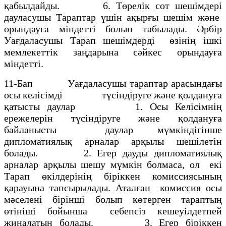
қабылдайды. 6. Төрелiк сот шешiмдерi
дауласушы Тараптар үшiн ақырғы шешiм және
орындауға мiндеттi болып табылады. Әрбiр
Уағдаласушы Тарап шешiмдердi өзiнiң iшкi
мемлекеттiк заңдарына сәйкес орындауға
мiндеттi.
11-Бап Уағдаласушы тараптар арасындағы
осы келісімді түсіндіруге және қолдануға
қатысты даулар 1. Осы Келiсiмнiң
ережелерiн түсiндiруге және қолдануға
байланысты даулар мүмкiндiгiнше
дипломатиялық арналар арқылы шешiлетiн
болады. 2. Егер дауды дипломатиялық
арналар арқылы шешу мүмкiн болмаса, ол екi
Тарап өкiлдерiнiң бiрiккен комиссиясының
қарауына тапсырылады. Аталған комиссия осы
мәселенi бiрiншi болып көтерген тараптың
өтiнiшi бойынша себепсiз кешеуiлдетпей
жиналатын болады. 3. Егер бiрiккен