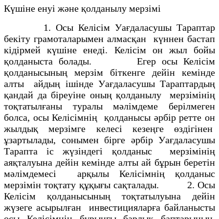
Күшіне енуі және қолданылу мерзімі
1. Осы Келiсiм Уағдаласушы Тараптар
бекiту грамоталарымен алмасқан күннен бастап
кiдiрмей күшiне енедi. Келiсiм он жыл бойы
қолданыста болады. Егер осы Келiсiм
қолданысының мерзiм бiткенге дейiн кемiнде
алты айдың iшiнде Уағдаласушы Тараптардың
қандай да бiреуiне оның қолданылу мерзiмiнiң
тоқтатылғаны туралы мәлiмдеме берiлмеген
болса, осы Келiсiмнiң қолданысы әрбiр ретте он
жылдық мерзiмге келесi кезеңге өздiгiнен
ұзартылады, сонымен бiрге әрбiр Уағдаласушы
Тарапта iс жүзiндегi қолданыс мерзiмiнiң
аяқталуына дейiн кемiнде алты ай бұрын беретiн
мәлiмдемесi арқылы Келiсiмнiң қолданыс
мерзiмiн тоқтату құқығы сақталады. 2. Осы
Келiсiм қолданысының тоқтатылуына дейiн
жүзеге асырылған инвестицияларға байланысты
осы Келiсiмнiң бұрынғы барлық баптарының