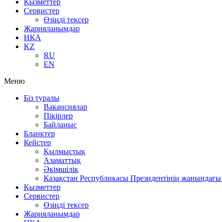
Қызметтер
Сервистер
Өзіңді тексер
Жарияланымдар
НҚА
KZ
RU
EN
Меню
Біз туралы
Вакансиялар
Пікірлер
Байланыс
Бланктер
Кейстер
Қылмыстық
Азаматтық
Әкімшілік
Қазақстан Республикасы Президентінің жанындағы 
Қызметтер
Сервистер
Өзіңді тексер
Жарияланымдар