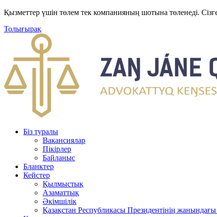
Қызметтер үшін төлем тек компанияның шотына төленеді. Сізг
Толығырақ
Біз туралы
Вакансиялар
Пікірлер
Байланыс
Бланктер
Кейстер
Қылмыстық
Азаматтық
Әкімшілік
Қазақстан Республикасы Президентінің жанындағы 