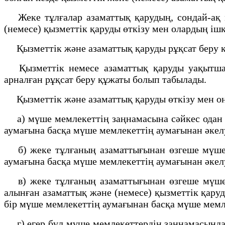
Жеке тұлғалар азаматтық қарудың, сондай-ақ м
(немесе) қызметтік қаруды өткізу мен олардың іш
Қызметтік және азаматтық қаруды рұқсат беру құ
Қызметтік немесе азаматтық қаруды уақытша әк
арналған рұқсат беру құжаты болып табылады.
Қызметтік және азаматтық қаруды өткізу мен он
а) мүше мемлекеттің заңнамасына сәйкес одан әр
аумағына басқа мүше мемлекеттің аумағынан әкел
б) жеке тұлғаның азаматтығынан өзгеше мүше м
аумағына басқа мүше мемлекеттің аумағынан әкел
в) жеке тұлғаның азаматтығынан өзгеше мүше м
алынған азаматтық және (немесе) қызметтік қару
бір мүше мемлекеттің аумағынан басқа мүше мемл
г) егер бұл мүше мемлекеттердің заңнамасында к