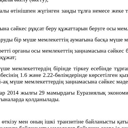
ы өтінішпен жүгінген заңды тұлға немесе жеке тұ
а сәйкес рұқсат беру құжаттарын беруге осы мемл
аруды бір мүше мемлекеттің аумағына басқа мүше м
тті органы осы мемлекеттің заңнамасына сәйкес бе
 құжат;
е мемлекеттердің бірінде тіркеу есебінде тұрға
сінің 1.6 және 2.22-бөлімдерінде көрсетілген қыз
ай-ақ мүше мемлекеттердің заңнамасына сәйкес мәд
р 2014 жылғы 29 мамырдағы Еуразиялық экономик
ғыналарда қолданылады.
ткізу мен оның ішкі транзитіне байланысты қатын
ақылауға байланысты мәселелер бойынша өзара іс-қ