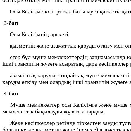
Осы Келісім экспорттық бақылауға қатысты қат
3-бап
Осы Келісімнің әрекеті:
қызметтік және азаматтық қаруды өткізу мен оны
егер бұл мүше мемлекеттердің заңнамасында көзд
ішкі транзитін жүзеге асыратын, дара кәсіпкерлер 
азаматтық қаруды, сондай-ақ мүше мемлекеттің 
қаруды өткізу мен олардың ішкі транзитін жүзеге
4-бап
Мүше мемлекеттер осы Келісімге және мүше мем
мемлекеттік бақылауды жүзеге асырады.
Жеке кәсіпкерлер ретінде тіркелген заңды тұлғ
болған кезде қызметтік және (немесе) азаматтық қ