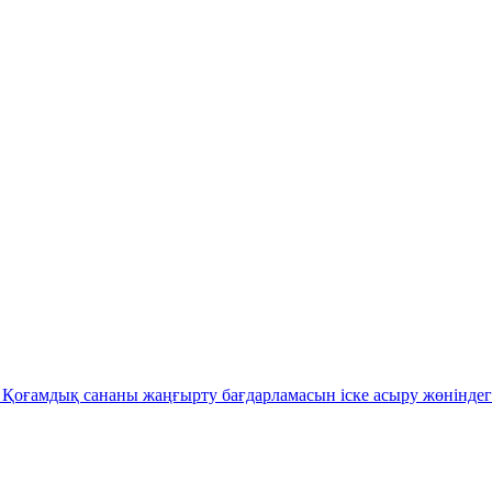
Қоғамдық сананы жаңғырту бағдарламасын іске асыру жөніндег