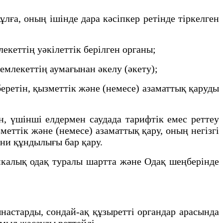
лға, оның ішінде дара кәсіпкер ретінде тіркелген
екеттің уәкілеттік берілген органы;
емлекеттің аумағынан әкелу (әкету);
ретін, қызметтік және (немесе) азаматтық қаруды
н, үшінші елдермен саудада тарифтік емес реттеу
меттік және (немесе) азаматтық қару, оның негізгі
ени құндылығы бар қару.
алық одақ туралы шартта және Одақ шеңберінде
астарды, сондай-ақ құзыретті органдар арасында
имыл жасауды реттейді.