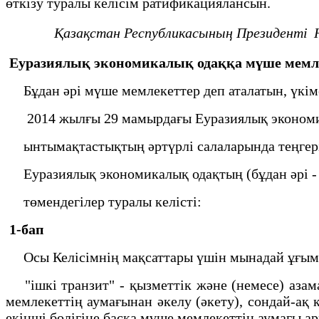
өткізу туралы келісім ратификациялансын.
Қазақстан Республикасының
Президенті
Еуразиялық экономикалық одаққа мүше мемле
Бұдан әрі мүше мемлекеттер деп аталатын, үкім
2014 жылғы 29 мамырдағы Еуразиялық экономика
ынтымақтастықтың әртүрлі салаларында теңгерім
Еуразиялық экономикалық одақтың (бұдан әрі - 
төмендегілер туралы келісті:
1-бап
Осы Келісімнің мақсаттары үшін мынадай ұғым
"ішкі транзит" - қызметтік және (немесе) азам
мемлекеттің аумағынан әкелу (әкету), сондай-ақ
екінші бөлігіне басқа мүше мемлекеттің аумағы а