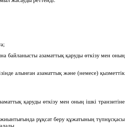
ға;
ына байланысты азаматтық қаруды өткізу мен оның
інде алынған азаматтық және (немесе) қызметтік
маттық қаруды өткізу мен оның ішкі транзитіне
р жиынтығында рұқсат беру құжатының түпнұсқасы
 алады.