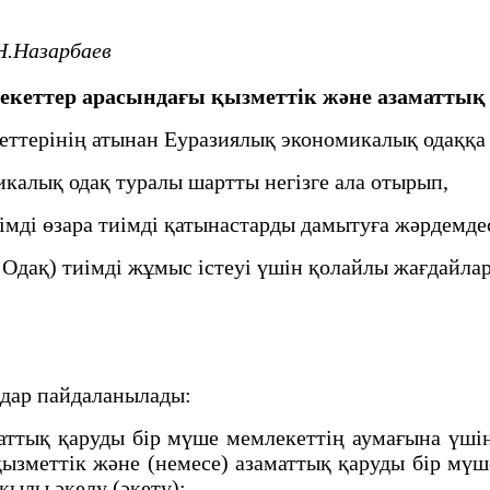
Н.Назарбаев
кеттер арасындағы қызметтік және азаматтық
еттерінің атынан Еуразиялық экономикалық одаққ
лық одақ туралы шартты негізге ала отырып,
ді өзара тиімді қатынастарды дамытуға жәрдемдес
Одақ) тиімді жұмыс істеуі үшін қолайлы жағдайла
дар пайдаланылады:
аттық қаруды бір мүше мемлекеттің аумағына үш
 қызметтік және (немесе) азаматтық қаруды бір м
рқылы әкелу (әкету);