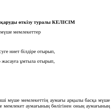
 қаруды өткізу туралы КЕЛІСІМ
а мүше мемлекеттер
уге ниет білдіре отырып,
р жасауға ұмтыла отырып,
інші мүше мемлекеттің аумағы арқылы басқа мүше
үше мемлекет аумағының бөлігінен оның аумағының