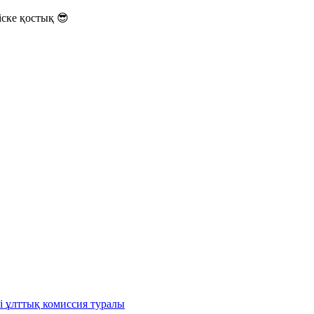
ске қостық 😎
і ұлттық комиссия туралы