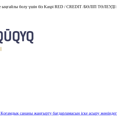
е ыңғайлы болу үшін біз Kaspi RED / CREDIT /БӨЛІП ТӨЛЕУДІ і
Қоғамдық сананы жаңғырту бағдарламасын іске асыру жөніндег