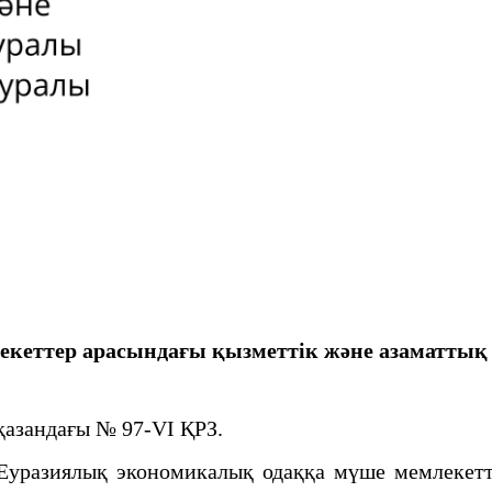
еттер арасындағы қызметтік және азаматтық қ
қазандағы № 97-VI ҚРЗ.
азиялық экономикалық одаққа мүше мемлекетте