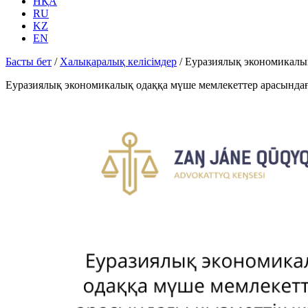
НҚА
RU
KZ
EN
Басты бет
/
Халықаралық келісімдер
/
Еуразиялық экономикалық
Еуразиялық экономикалық одаққа мүше мемлекеттер арасындағы