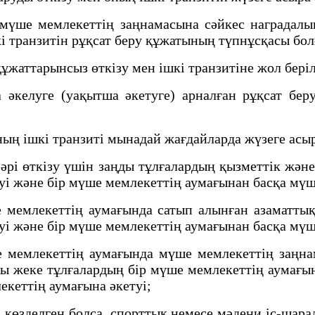
үше мемлекеттің заңнамасына сәйкес наградалық
кі транзитін рұқсат беру құжатының түпнұсқасы бол
жаттарынсыз өткізу мен ішкі транзитіне жол бері
елуге (уақытша әкетуге) арналған рұқсат беру 
ың ішкі транзиті мынадай жағдайларда жүзеге ас
і өткізу үшін заңды тұлғалардың қызметтік және
уі және бір мүше мемлекеттің аумағынан басқа мүш
емлекеттің аумағында сатып алынған азаматтық
уі және бір мүше мемлекеттің аумағынан басқа мүш
емлекеттің аумағында мүше мемлекеттің заңнам
ды жеке тұлғалардың бір мүше мемлекеттің аумағы
екеттің аумағына әкетуі;
өзделген болса, спорттық немесе мәдени іс-шарал