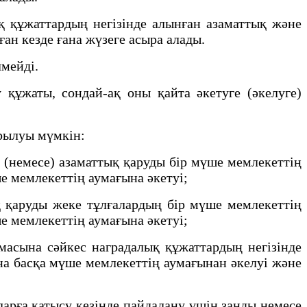
 құжаттардың негізінде алынған азаматтық және
ған кезде ғана жүзеге асыра алады.
лмейді.
құжаты, сондай-ақ оны қайта әкетуге (әкелуге)
ырылуы мүмкін:
 (немесе) азаматтық қаруды бір мүше мемлекеттің
е мемлекеттің аумағына әкетуі;
 қаруды жеке тұлғалардың бір мүше мемлекеттің
е мемлекеттің аумағына әкетуі;
асына сәйкес наградалық құжаттардың негізінде
на басқа мүше мемлекеттің аумағынан әкелуі және
арға қатысу кезінде пайдалану үшін заңды немесе