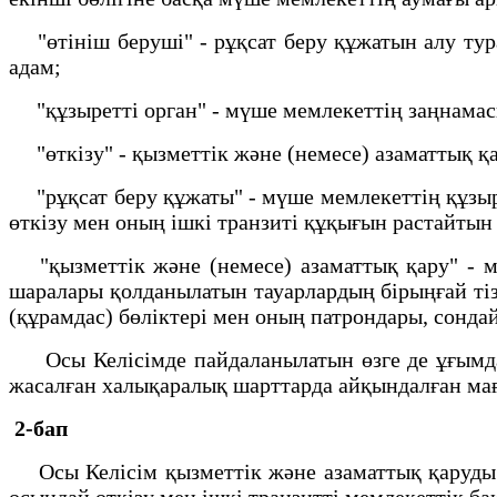
"өтініш беруші" - рұқсат беру құжатын алу турал
адам;
"құзыретті орган" - мүше мемлекеттің заңнамасын
"өткізу" - қызметтік және (немесе) азаматтық қ
"рұқсат беру құжаты" - мүше мемлекеттің құзыре
өткізу мен оның ішкі транзиті құқығын растайтын
"қызметтік және (немесе) азаматтық қару" - мүш
шаралары қолданылатын тауарлардың бірыңғай тізбе
(құрамдас) бөліктері мен оның патрондары, сонд
Осы Келісімде пайдаланылатын өзге де ұғымда
жасалған халықаралық шарттарда айқындалған ма
2-бап
Осы Келісім қызметтік және азаматтық қаруды ө
осындай өткізу мен ішкі транзитті мемлекеттік б