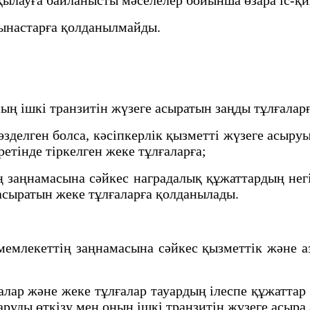
ынастарға қолданылмайды.
ң ішкі транзитін жүзеге асыратын заңды тұлғалар
елген болса, кәсіпкерлік қызметті жүзеге асыру
ретінде тіркелген жеке тұлғаларға;
заңнамасына сәйкес наградалық құжаттардың негіз
 асыратын жеке тұлғаларға қолданылады.
лекеттің заңнамасына сәйкес қызметтік және аза
алар және жеке тұлғалар тауардың ілеспе құжатта
аруды өткізу мен оның ішкі транзитін жүзеге асыра