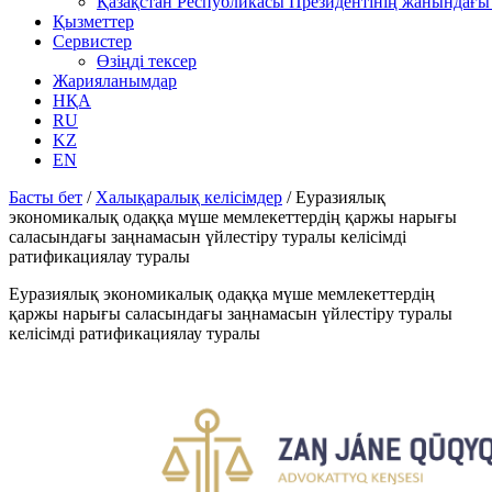
Қазақстан Республикасы Президентінің жанындағы 
Қызметтер
Сервистер
Өзіңді тексер
Жарияланымдар
НҚА
RU
KZ
EN
Басты бет
/
Халықаралық келісімдер
/
Еуразиялық
экономикалық одаққа мүше мемлекеттердің қаржы нарығы
саласындағы заңнамасын үйлестіру туралы келісімді
ратификациялау туралы
Еуразиялық экономикалық одаққа мүше мемлекеттердің
қаржы нарығы саласындағы заңнамасын үйлестіру туралы
келісімді ратификациялау туралы