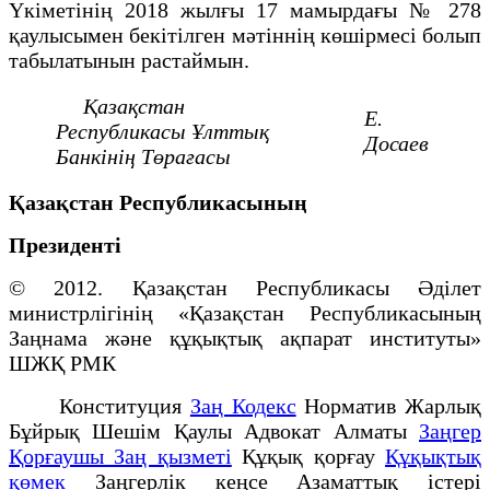
Үкіметінің 2018 жылғы 17 мамырдағы № 278
қаулысымен бекітілген мәтіннің көшірмесі болып
табылатынын растаймын.
Қазақстан
Е.
Республикасы
Ұлттық
Досаев
Банкінің
Төрағасы
Қазақстан Республикасының
Президенті
© 2012. Қазақстан Республикасы Әділет
министрлігінің «Қазақстан Республикасының
Заңнама және құқықтық ақпарат институты»
ШЖҚ РМК
Конституция
Заң Кодекс
Норматив Жарлық
Бұйрық Шешім Қаулы Адвокат Алматы
Заңгер
Қорғаушы Заң қызметі
Құқық қорғау
Құқықтық
қөмек
Заңгерлік кеңсе Азаматтық істері