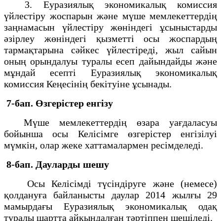
3. Еуразиялық экономикалық комиссия
үйлестіру жоспарын және мүше мемлекеттердің
заңнамасын үйлестіру жөніндегі ұсыныстарды
әзірлеу жөніндегі қызметті осы жоспардың
тармақтарына сәйкес үйлестіреді, жыл сайын
оның орындалуы туралы есеп дайындайды және
мұндай есепті Еуразиялық экономикалық
комиссия Кеңесінің бекітуіне ұсынады.
7-бап. Өзгерістер енгізу
Мүше мемлекеттердің өзара уағдаласуы
бойынша осы Келісімге өзгерістер енгізілуі
мүмкін, олар жеке хаттамалармен ресімделеді.
8-бап. Дауларды шешу
Осы Келісімді түсіндіруге және (немесе)
қолдануға байланысты даулар 2014 жылғы 29
мамырдағы Еуразиялық экономикалық одақ
туралы шартта айқындалған тәртіппен шешіледі.