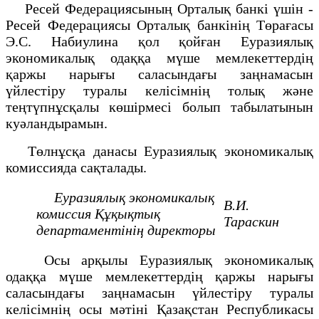
Ресей Федерациясының Орталық банкі үшін -
Ресей Федерациясы Орталық банкінің Төрағасы
Э.С. Набиулина қол қойған Еуразиялық
экономикалық одаққа мүше мемлекеттердің
қаржы нарығы саласындағы заңнамасын
үйлестіру туралы келісімнің толық және
теңтүпнұсқалы көшірмесі болып табылатынын
куәландырамын.
Төлнұсқа данасы Еуразиялық экономикалық
комиссияда сақталады.
Еуразиялық экономикалық
В.И.
комиссия
Құқықтық
Тараскин
департаментінің
директоры
Осы арқылы Еуразиялық экономикалық
одаққа мүше мемлекеттердің қаржы нарығы
саласындағы заңнамасын үйлестіру туралы
келісімнің осы мәтіні Қазақстан Республикасы