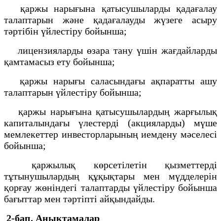
қаржы нарығына қатысушыларды қадағалау
талаптарын және қадағалауды жүзеге асыру
тәртібін үйлестіру бойынша;
лицензияларды өзара тану үшін жағдайларды
қамтамасыз ету бойынша;
қаржы нарығы саласындағы ақпаратты ашу
талаптарын үйлестіру бойынша;
қаржы нарығына қатысушылардың жарғылық
капиталындағы үлестерді (акцияларды) мүше
мемлекеттер инвесторларының иемдену мәселесі
бойынша;
қаржылық көрсетілетін қызметтерді
тұтынушылардың құқықтары мен мүдделерін
қорғау жөніндегі талаптарды үйлестіру бойынша
бағыттар мен тәртіпті айқындайды.
2-бап. Анықтамалар