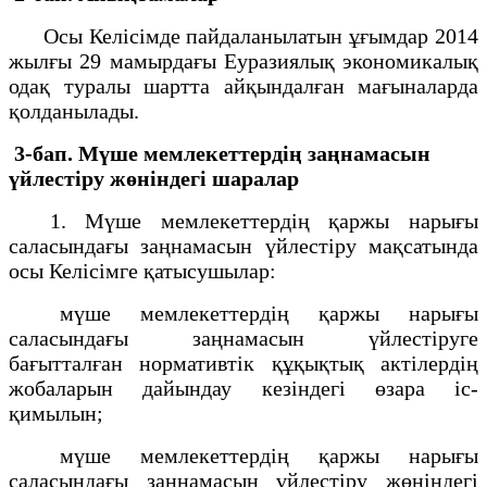
Осы Келісімде пайдаланылатын ұғымдар 2014
жылғы 29 мамырдағы Еуразиялық экономикалық
одақ туралы шартта айқындалған мағыналарда
қолданылады.
3-бап. Мүше мемлекеттердің заңнамасын
үйлестіру жөніндегі шаралар
1. Мүше мемлекеттердің қаржы нарығы
саласындағы заңнамасын үйлестіру мақсатында
осы Келісімге қатысушылар:
мүше мемлекеттердің қаржы нарығы
саласындағы заңнамасын үйлестіруге
бағытталған нормативтік құқықтық актілердің
жобаларын дайындау кезіндегі өзара іс-
қимылын;
мүше мемлекеттердің қаржы нарығы
саласындағы заңнамасын үйлестіру жөніндегі