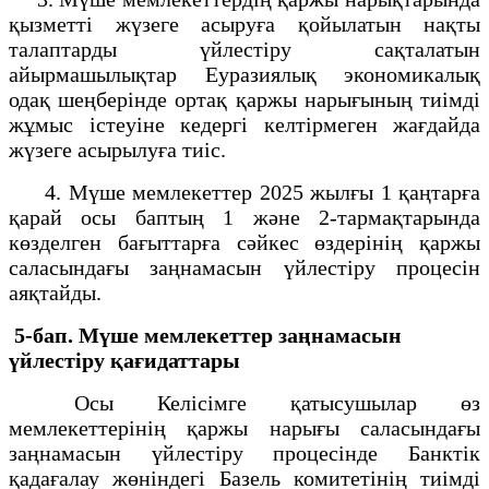
қызметті жүзеге асыруға қойылатын нақты
талаптарды үйлестіру сақталатын
айырмашылықтар Еуразиялық экономикалық
одақ шеңберінде ортақ қаржы нарығының тиімді
жұмыс істеуіне кедергі келтірмеген жағдайда
жүзеге асырылуға тиіс.
4. Мүше мемлекеттер 2025 жылғы 1 қаңтарға
қарай осы баптың 1 және 2-тармақтарында
көзделген бағыттарға сәйкес өздерінің қаржы
саласындағы заңнамасын үйлестіру процесін
аяқтайды.
5-бап. Мүше мемлекеттер заңнамасын
үйлестіру қағидаттары
Осы Келісімге қатысушылар өз
мемлекеттерінің қаржы нарығы саласындағы
заңнамасын үйлестіру процесінде Банктік
қадағалау жөніндегі Базель комитетінің тиімді