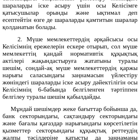
шараларды іске асыру үшін осы Келісімге
қатысушылар орынды және ықтимал деп
есептейтін өзге де шараларды қамтитын шаралар
қолданатын болады.
2. Мүше мемлекеттердің әрқайсысы осы
Келісімнің ережелерін ескере отырып, сол мүше
мемлекеттің қандай нормативтік құқықтық
актілері жақындастыруға жататыны туралы
шешім, сондай-ақ мүше мемлекеттердің қаржы
нарығы саласындағы заңнамасын үйлестіру
жөніндегі шараларды іске асыру дәйектілігін осы
Келісімнің 6-бабында белгіленген тәртіппен
белгілеу туралы шешім қабылдайды.
Мұндай шешімдер жеке бағыттар бойынша да,
банк секторындағы, сақтандыру секторындағы
және бағалы қағаздар нарығындағы көрсетілетін
қызметтер секторындағы құқықтық реттеудің
жалпы тәсілдеріне қатысты да заңнаманы