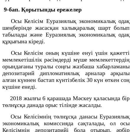
9-бап. Қорытынды ережелер
Осы Келісім Еуразиялық экономикалық одақ
шеңберінде жасасқан халықаралық шарт болып
табылады және Еуразиялық экономикалық одақ
құқығына кіреді.
Осы Келісім оның күшіне енуі үшін қажетті
мемлекетішілік рәсімдерді мүше мемлекеттердің
орындағаны туралы соңғы жазбаша хабарламаны
депозитарий дипломатиялық арналар арқылы
алған күннен бастап күнтізбелік 30 күн өткен соң
күшіне енеді.
2018 жылғы 6 қарашада Мәскеу қаласында бір
төлнұсқа данада орыс тілінде жасалды.
Осы Келісімнің төлнұсқа данасы Еуразиялық
экономикалық комиссияда сақталады, ол осы
Келісімнің депозитарийі бола отырып, әрбір