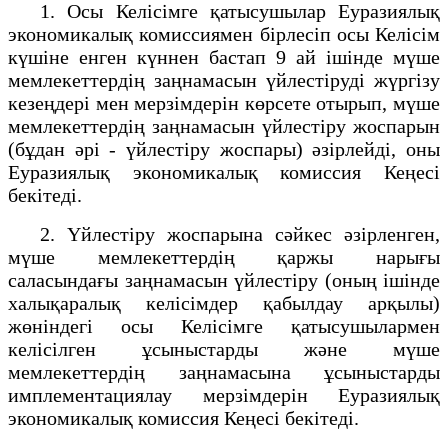
1. Осы Келісімге қатысушылар Еуразиялық
экономикалық комиссиямен бірлесіп осы Келісім
күшіне енген күннен бастап 9 ай ішінде мүше
мемлекеттердің заңнамасын үйлестіруді жүргізу
кезеңдері мен мерзімдерін көрсете отырып, мүше
мемлекеттердің заңнамасын үйлестіру жоспарын
(бұдан әрі - үйлестіру жоспары) әзірлейді, оны
Еуразиялық экономикалық комиссия Кеңесі
бекітеді.
2. Үйлестіру жоспарына сәйкес әзірленген,
мүше мемлекеттердің қаржы нарығы
саласындағы заңнамасын үйлестіру (оның ішінде
халықаралық келісімдер қабылдау арқылы)
жөніндегі осы Келісімге қатысушылармен
келісілген ұсыныстарды және мүше
мемлекеттердің заңнамасына ұсыныстарды
имплементациялау мерзімдерін Еуразиялық
экономикалық комиссия Кеңесі бекітеді.