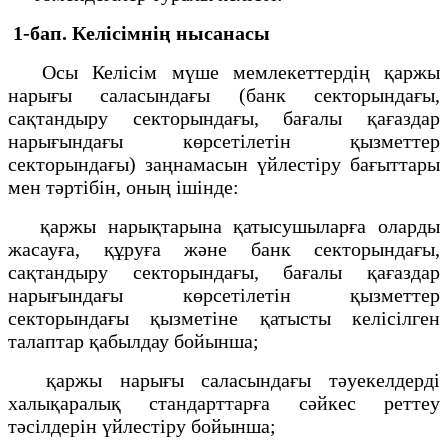
1-бап. Келісімнің нысанасы
Осы Келісім мүше мемлекеттердің қаржы
нарығы саласындағы (банк секторындағы,
сақтандыру секторындағы, бағалы қағаздар
нарығындағы көрсетілетін қызметтер
секторындағы) заңнамасын үйлестіру бағыттары
мен тәртібін, оның ішінде:
қаржы нарықтарына қатысушыларға оларды
жасауға, құруға және банк секторындағы,
сақтандыру секторындағы, бағалы қағаздар
нарығындағы көрсетілетін қызметтер
секторындағы қызметіне қатысты келісілген
талаптар қабылдау бойынша;
қаржы нарығы саласындағы тәуекелдерді
халықаралық стандарттарға сәйкес реттеу
тәсілдерін үйлестіру бойынша;