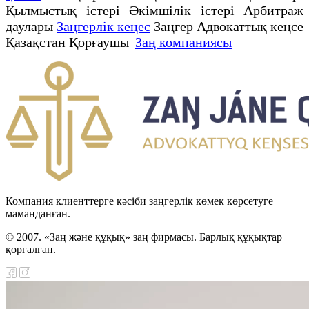
Қылмыстық істері Әкімшілік істері Арбитраж
даулары
Заңгерлік кеңес
Заңгер Адвокаттық кеңсе
Қазақстан Қорғаушы
Заң компаниясы
Компания клиенттерге кәсіби заңгерлік көмек көрсетуге
маманданған.
© 2007. «Заң және құқық» заң фирмасы. Барлық құқықтар
қорғалған.