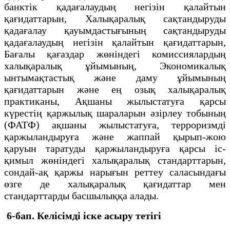
банктік қадағалаудың негізін қалайтын
қағидаттарын, Халықаралық сақтандыруды
қадағалау қауымдастығының сақтандыруды
қадағалаудың негізін қалайтын қағидаттарын,
Бағалы қағаздар жөніндегі комиссиялардың
халықаралық ұйымының, Экономикалық
ынтымақтастық және даму ұйымының
қағидаттарын және ең озық халықаралық
практиканы, Ақшаны жылыстатуға қарсы
күрестің қаржылық шараларын әзірлеу тобының
(ФАТФ) ақшаны жылыстатуға, терроризмді
қаржыландыруға және жаппай қырып-жою
қаруын таратуды қаржыландыруға қарсы іс-
қимыл жөніндегі халықаралық стандарттарын,
сондай-ақ қаржы нарығын реттеу саласындағы
өзге де халықаралық қағидаттар мен
стандарттарды басшылыққа алады.
6-бап. Келісімді іске асыру тетігі