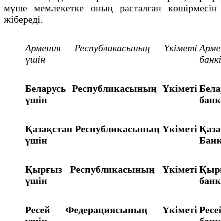
мүше мемлекетке оның расталған көшірмесін
жібереді.
Армения
Республикасының
Үкіметі
Арме
үшін
банк
Беларусь
Республикасының
Үкіметі
Бела
үшін
банк
Қазақстан
Республикасының
Үкіметі
Қаза
үшін
Банк
Қырғыз Республикасының
Үкіметі
Қыр
үшін
банк
Ресей
Федерациясының
Үкіметі
Ресе
үшін
банк