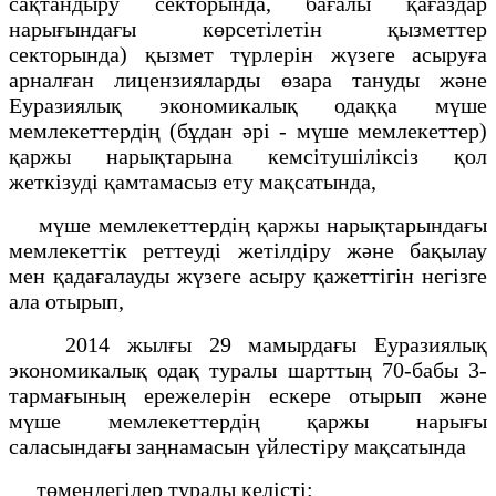
сақтандыру секторында, бағалы қағаздар
нарығындағы көрсетілетін қызметтер
секторында) қызмет түрлерін жүзеге асыруға
арналған лицензияларды өзара тануды және
Еуразиялық экономикалық одаққа мүше
мемлекеттердің (бұдан әрі - мүше мемлекеттер)
қаржы нарықтарына кемсітушіліксіз қол
жеткізуді қамтамасыз ету мақсатында,
мүше мемлекеттердің қаржы нарықтарындағы
мемлекеттік реттеуді жетілдіру және бақылау
мен қадағалауды жүзеге асыру қажеттігін негізге
ала отырып,
2014 жылғы 29 мамырдағы Еуразиялық
экономикалық одақ туралы шарттың 70-бабы 3-
тармағының ережелерін ескере отырып және
мүше мемлекеттердің қаржы нарығы
саласындағы заңнамасын үйлестіру мақсатында
төмендегілер туралы келісті: