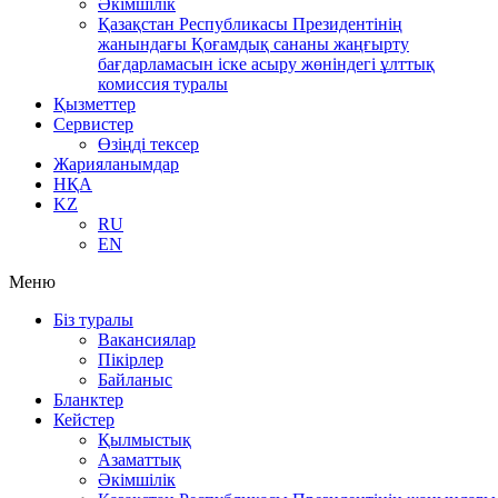
Әкімшілік
Қазақстан Республикасы Президентінің
жанындағы Қоғамдық сананы жаңғырту
бағдарламасын іске асыру жөніндегі ұлттық
комиссия туралы
Қызметтер
Сервистер
Өзіңді тексер
Жарияланымдар
НҚА
KZ
RU
EN
Меню
Біз туралы
Вакансиялар
Пікірлер
Байланыс
Бланктер
Кейстер
Қылмыстық
Азаматтық
Әкімшілік