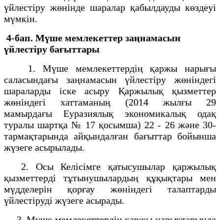
үйлестіру жөнінде шаралар қабылдауды көздеуі
мүмкін.
4-бап. Мүше мемлекеттер заңнамасын
үйлестіру бағыттары
1. Мүше мемлекеттердің қаржы нарығы
саласындағы заңнамасын үйлестіру жөніндегі
шараларды іске асыру Қаржылық қызметтер
жөніндегі хаттаманың (2014 жылғы 29
мамырдағы Еуразиялық экономикалық одақ
туралы шартқа № 17 қосымша) 22 - 26 және 30-
тармақтарында айқындалған бағыттар бойынша
жүзеге асырылады.
2. Осы Келісімге қатысушылар қаржылық
қызметтерді тұтынушылардың құқықтары мен
мүдделерін қорғау жөніндегі талаптарды
үйлестіруді жүзеге асырады.
3. Мүше мемлекеттердің қаржы нарықтарында