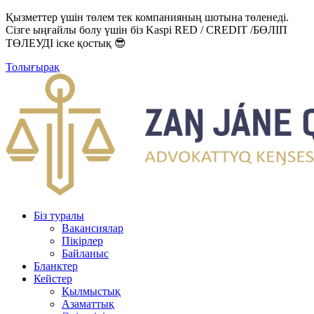
Қызметтер үшін төлем тек компанияның шотына төленеді.
Сізге ыңғайлы болу үшін біз Kaspi RED / CREDIT /БӨЛІП
ТӨЛЕУДІ іске қостық 😎
Толығырақ
Біз туралы
Вакансиялар
Пікірлер
Байланыс
Бланктер
Кейстер
Қылмыстық
Азаматтық