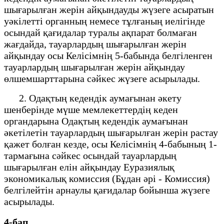
шығарылған жерін айқындауды жүзеге асыратын
уәкілетті органның немесе тұлғаның иелігінде
осындай қағидалар туралы ақпарат болмаған
жағдайда, тауарлардың шығарылған жерін
айқындау осы Келісімнің 5-бабында белгіленген
тауарлардың шығарылған жерін айқындау
өлшемшарттарына сәйкес жүзеге асырылады.
2. Одақтың кедендік аумағынан әкету
шенберінде мүше мемлекеттердің кеден
органдарына Одақтың кедендік аумағынан
әкетілетін тауарлардың шығарылған жерін растау
қажет болған кезде, осы Келісімнің 4-бабының 1-
тармағына сәйкес осындай тауарлардың
шығарылған елін айқындау Еуразиялық
экономикалық комиссия (Бұдан әрі - Комиссия)
белгілейтін арнаулы қағидалар бойынша жүзеге
асырылады.
4-бап