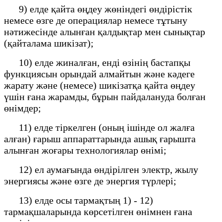
9) елде қайта өңдеу жөніндегі өндірістік
немесе өзге де операциялар немесе тұтыну
нәтижесінде алынған қалдықтар мен сынықтар
(қайталама шикізат);
10) елде жиналған, енді өзінің бастапқы
функциясын орындай алмайтын және кәдеге
жарату және (немесе) шикізатқа қайта өңдеу
үшін ғана жарамды, бұрын пайдалануда болған
өнімдер;
11) елде тіркелген (оның ішінде ол жалға
алған) ғарыш аппараттарында ашық ғарышта
алынған жоғары технологиялар өнімі;
12) ел аумағында өндірілген электр, жылу
энергиясы және өзге де энергия түрлері;
13) елде осы тармақтың 1) - 12)
тармақшаларында көрсетілген өнімнен ғана