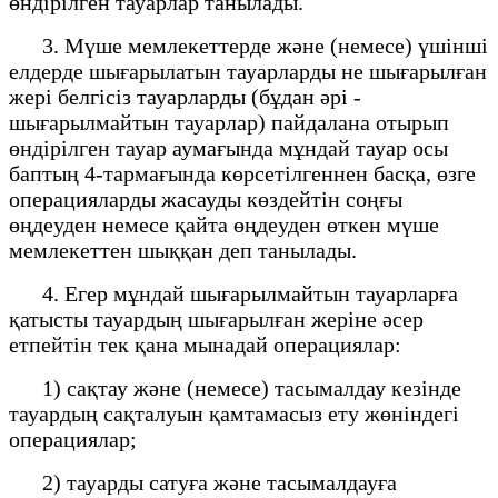
өндірілген тауарлар танылады.
3. Мүше мемлекеттерде және (немесе) үшінші
елдерде шығарылатын тауарларды не шығарылған
жері белгісіз тауарларды (бұдан әрі -
шығарылмайтын тауарлар) пайдалана отырып
өндірілген тауар аумағында мұндай тауар осы
баптың 4-тармағында көрсетілгеннен басқа, өзге
операцияларды жасауды көздейтін соңғы
өңдеуден немесе қайта өңдеуден өткен мүше
мемлекеттен шыққан деп танылады.
4. Егер мұндай шығарылмайтын тауарларға
қатысты тауардың шығарылған жеріне әсер
етпейтін тек қана мынадай операциялар:
1) сақтау және (немесе) тасымалдау кезінде
тауардың сақталуын қамтамасыз ету жөніндегі
операциялар;
2) тауарды сатуға және тасымалдауға