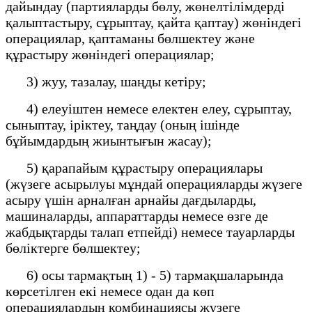
дайындау (партияларды бөлу, жөнелтілімдерді
қалыптастыру, сұрыптау, қайта қаптау) жөніндегі
операциялар, қаптаманы бөлшектеу және
құрастыру жөніндегі операциялар;
3) жуу, тазалау, шаңды кетіру;
4) елеуіштен немесе електен елеу, сұрыптау,
сыныптау, іріктеу, таңдау (оның ішінде
бұйымдардың жиынтығын жасау);
5) қарапайым құрастыру операциялары
(жүзеге асырылуы мұндай операцияларды жүзеге
асыру үшін арналған арнайы дағдыларды,
машиналарды, аппараттарды немесе өзге де
жабдықтарды талап етпейді) немесе тауарларды
бөліктерге бөлшектеу;
6) осы тармақтың 1) - 5) тармақшаларында
көрсетілген екі немесе одан да көп
операциялардың комбинациясы жүзеге