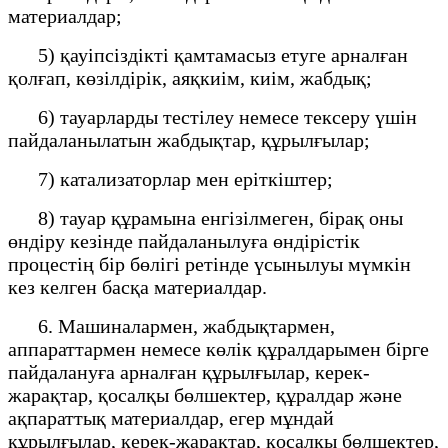
материалдар;
5) қауіпсіздікті қамтамасыз етуге арналған
қолғап, көзілдірік, аяқкиім, киім, жабдық;
6) тауарларды тестілеу немесе тексеру үшін
пайдаланылатын жабдықтар, құрылғылар;
7) катализаторлар мен еріткіштер;
8) тауар құрамына енгізілмеген, бірақ оны
өндіру кезінде пайдаланылуға өндірістік
процестің бір бөлігі ретінде үсынылуы мүмкін
кез келген басқа материалдар.
6. Машиналармен, жабдықтармен,
аппараттармен немесе көлік құралдарымен бірге
пайдалануға арналған құрылғылар, керек-
жарақтар, қосалқы бөлшектер, құралдар және
ақпараттық материалдар, егер мұндай
құрылғылар, керек-жарақтар, қосалқы бөлшектер,