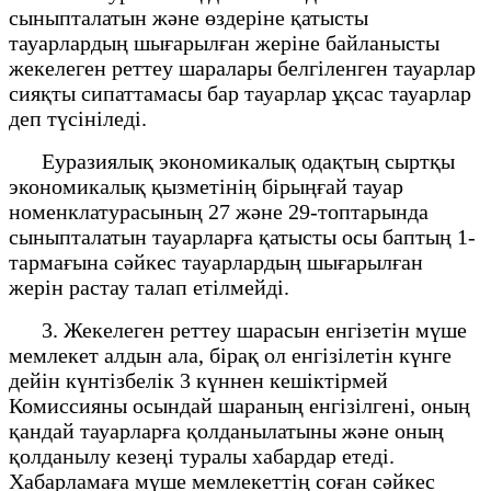
сыныпталатын және өздеріне қатысты
тауарлардың шығарылған жеріне байланысты
жекелеген реттеу шаралары белгіленген тауарлар
сияқты сипаттамасы бар тауарлар ұқсас тауарлар
деп түсініледі.
Еуразиялық экономикалық одақтың сыртқы
экономикалық қызметінің бірыңғай тауар
номенклатурасының 27 және 29-топтарында
сыныпталатын тауарларға қатысты осы баптың 1-
тармағына сәйкес тауарлардың шығарылған
жерін растау талап етілмейді.
3. Жекелеген реттеу шарасын енгізетін мүше
мемлекет алдын ала, бірақ ол енгізілетін күнге
дейін күнтізбелік 3 күннен кешіктірмей
Комиссияны осындай шараның енгізілгені, оның
қандай тауарларға қолданылатыны және оның
қолданылу кезеңі туралы хабардар етеді.
Хабарламаға мүше мемлекеттің соған сәйкес