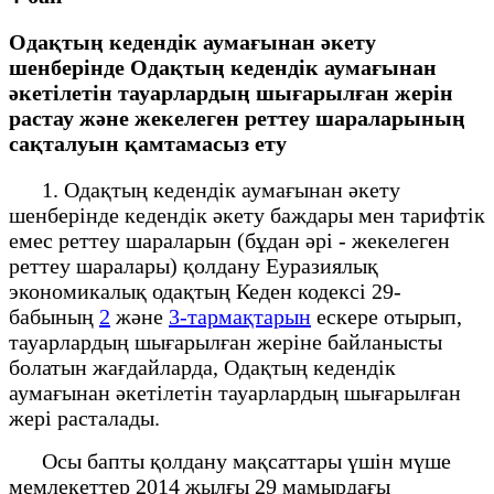
Одақтың кедендік аумағынан әкету
шенберінде Одақтың кедендік аумағынан
әкетілетін тауарлардың шығарылған жерін
растау және жекелеген реттеу шараларының
сақталуын қамтамасыз ету
1. Одақтың кедендік аумағынан әкету
шенберінде кедендік әкету баждары мен тарифтік
емес реттеу шараларын (бұдан әрі - жекелеген
реттеу шаралары) қолдану Еуразиялық
экономикалық одақтың Кеден кодексі 29-
бабының
2
және
3-тармақтарын
ескере отырып,
тауарлардың шығарылған жеріне байланысты
болатын жағдайларда, Одақтың кедендік
аумағынан әкетілетін тауарлардың шығарылған
жері расталады.
Осы бапты қолдану мақсаттары үшін мүше
мемлекеттер 2014 жылғы 29 мамырдағы