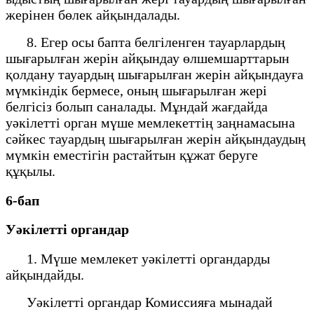
жерінен бөлек айқындалады.
8. Егер осы бапта белгіленген тауарлардың
шығарылған жерін айқындау өлшемшарттарын
қолдану тауардың шығарылған жерін айқындауға
мүмкіндік бермесе, оның шығарылған жері
белгісіз болып саналады. Мұндай жағдайда
уәкілетті орган мүше мемлекеттің заңнамасына
сәйкес тауардың шығарылған жерін айқындаудың
мүмкін еместігін растайтын құжат беруге
құқылы.
6-бап
Уәкілетті органдар
1. Мүше мемлекет уәкілетті органдарды
айқындайды.
Уәкілетті органдар Комиссияға мынадай