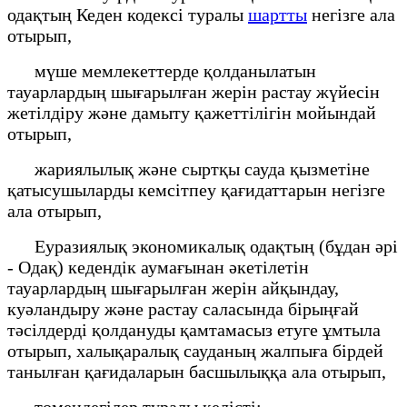
одақтың Кеден кодексі туралы
шартты
негізге ала
отырып,
мүше мемлекеттерде қолданылатын
тауарлардың шығарылған жерін растау жүйесін
жетілдіру және дамыту қажеттілігін мойындай
отырып,
жариялылық және сыртқы сауда қызметіне
қатысушыларды кемсітпеу қағидаттарын негізге
ала отырып,
Еуразиялық экономикалық одақтың (бұдан әрі
- Одақ) кедендік аумағынан әкетілетін
тауарлардың шығарылған жерін айқындау,
куәландыру және растау саласында бірыңғай
тәсілдерді қолдануды қамтамасыз етуге ұмтыла
отырып, халықаралық сауданың жалпыға бірдей
танылған қағидаларын басшылыққа ала отырып,