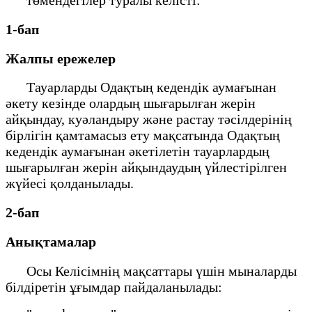
төмендегілер туралы келісті:
1-бап
Жалпы ережелер
Тауарларды Одақтың кедендік аумағынан
әкету кезінде олардың шығарылған жерін
айқындау, куәландыру және растау тәсілдерінің
бірлігін қамтамасыз ету мақсатында Одақтың
кедендік аумағынан әкетілетін тауарлардың
шығарылған жерін айқындаудың үйлестірілген
жүйесі қолданылады.
2-бап
Анықтамалар
Осы Келісімнің мақсаттары үшін мыналарды
білдіретін ұғымдар пайдаланылады: