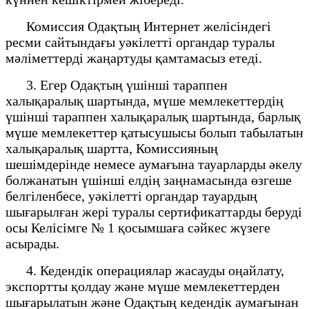
Комиссия Одақтың Интернет желісіндегі
ресми сайтындағы уәкілетті органдар туралы
мәліметтерді жаңартуды қамтамасыз етеді.
3. Егер Одақтың үшінші тараппен
халықаралық шартында, мүше мемлекеттердің
үшінші тараппен халықаралық шартында, барлық
мүше мемлекеттер қатысушысы болып табылатын
халықаралық шартта, Комиссияның
шешімдерінде немесе аумағына тауарларды әкелу
болжанатын үшінші елдің заңнамасында өзгеше
белгіленбесе, уәкілетті органдар тауардың
шығарылған жері туралы сертификаттарды беруді
осы Келісімге № 1 қосымшаға сәйкес жүзеге
асырады.
4. Кедендік операциялар жасауды оңайлату,
экспортты қолдау және мүше мемлекеттерден
шығарылатын және Одақтың кедендік аумағынан