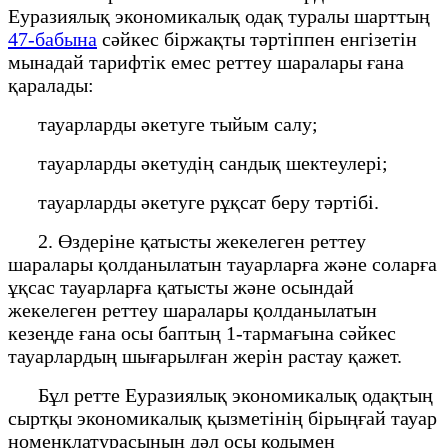
Еуразиялық экономикалық одақ туралы шарттың
47-бабына
сәйкес біржақты тәртіппен енгізетін
мынадай тарифтік емес реттеу шаралары ғана
қаралады:
тауарларды әкетуге тыйым салу;
тауарларды әкетудің сандық шектеулері;
тауарларды әкетуге рұқсат беру тәртібі.
2. Өздеріне қатысты жекелеген реттеу
шаралары қолданылатын тауарларға және соларға
ұқсас тауарларға қатысты және осындай
жекелеген реттеу шаралары қолданылатын
кезеңде ғана осы баптың 1-тармағына сәйкес
тауарлардың шығарылған жерін растау қажет.
Бұл ретте Еуразиялық экономикалық одақтың
сыртқы экономикалық қызметінің бірыңғай тауар
номенклатурасының дәл осы кодымен