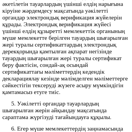
әкетілетін тауарлардың үшінші елдің нарығына
кіруіне жәрдемдесу мақсатында уәкілетті
органдар электрондық верификация жүйелерін
құрады. Электрондық верификация жүйесі
үшінші елдің құзыретті мемлекеттік органының
мүше мемлекетте берілген тауардың шығарылған
жері туралы сертификаттардың электрондық
дерекқорында қамтылған ақпарат негізінде
тауардың шығарылған жері туралы сертификат
беру фактісін, сондай-ақ осындай
сертификаттағы мәліметтердің кедендік
декларациялау кезінде мәлімделген мәліметтерге
сәйкестігін тексеруді жүзеге асыру мүмкіндігін
қамтамасыз етуге тиіс.
5. Уәкілетті органдар тауарлардың
шығарылған жерін айқындау мақсатында
сараптама жүргізуді тағайындауға құқылы.
6. Егер мүше мемлекеттердің заңнамасында