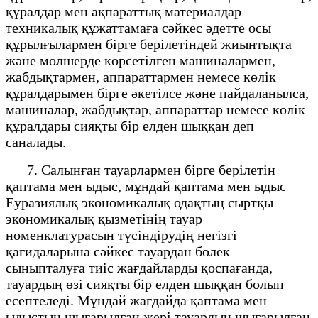
құралдар мен ақпараттық материалдар
техникалық құжаттамаға сәйкес әдетте осы
құрылғылармен бірге берілетіндей жиынтықта
және мөлшерде көрсетілген машиналармен,
жабдықтармен, аппараттармен немесе көлік
құралдарымен бірге әкетілсе және пайдаланылса,
машиналар, жабдықтар, аппараттар немесе көлік
құралдары сияқты бір елден шыққан деп
саналады.
7. Салынған тауарлармен бірге берілетін
қаптама мен ыдыс, мұндай қаптама мен ыдыс
Еуразиялық экономикалық одақтың сыртқы
экономикалық қызметінің тауар
номенклатурасын түсіндірудің негізгі
қағидаларына сәйкес тауардан бөлек
сыныпталуға тиіс жағдайларды қоспағанда,
тауардың өзі сияқты бір елден шыққан болып
есептеледі. Мұндай жағдайда қаптама мен
ыдыстың шығарылған жері тауардың шығарылған