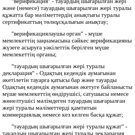
"верификация" - тауардың шығарылған жері
және (немесе) тауардың шығарылған жері туралы
құжатта бар мәліметтердің анықтығы туралы
сертификаттың төлнұсқалығын анықтау;
"верификациялаушы орган" - мүше
мемлекеттің заңнамасына сәйкес верификацияны
жүзеге асыруға уәкілеттік берілген мүше
мемлекеттің органы;
"тауардың шығарылған жері туралы
декларация" - Одақтың кедендік аумағынан
әкетілетін тауарға қатысы бар және тауарды
Одақтың кедендік аумағынан әкетуге байланысты
мүше мемлекеттің өндірушісі, сатушысы немесе
жөнелтушісі мәлімдеген тауардың шығарылған
жері туралы мәліметтерді қамтитын
коммерциялық немесе кез келген басқа құжат;
"тауардың шығарылған жері туралы құжат" -
тауардың шығарылған жері туралы декларация