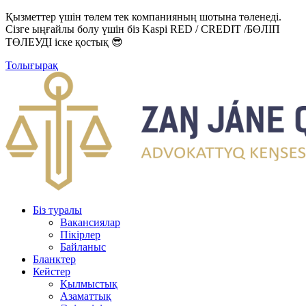
Қызметтер үшін төлем тек компанияның шотына төленеді.
Сізге ыңғайлы болу үшін біз Kaspi RED / CREDIT /БӨЛІП
ТӨЛЕУДІ іске қостық 😎
Толығырақ
Біз туралы
Вакансиялар
Пікірлер
Байланыс
Бланктер
Кейстер
Қылмыстық
Азаматтық