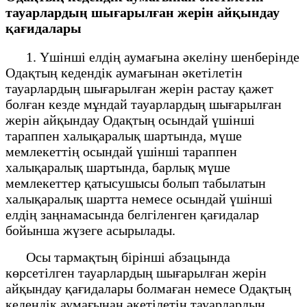
тауарлардың шығарылған жерін айқындау
қағидалары
1. Үшінші елдің аумағына әкеліну шенберінде
Одақтың кедендік аумағынан әкетілетін
тауарлардың шығарылған жерін растау қажет
болған кезде мұндай тауарлардың шығарылған
жерін айқындау Одақтың осындай үшінші
тараппен халықаралық шартында, мүше
мемлекеттің осындай үшінші тараппен
халықаралық шартында, барлық мүше
мемлекеттер қатысушысы болып табылатын
халықаралық шартта немесе осындай үшінші
елдің заңнамасында белгіленген қағидалар
бойынша жүзеге асырылады.
Осы тармақтың бірінші абзацында
көрсетілген тауарлардың шығарылған жерін
айқындау қағидалары болмаған немесе Одақтың
кедендік аумағынан әкетілетін тауарлардың