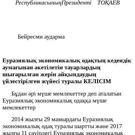
РеспубликасыныңПрезиденті
ТОҚАЕВ
Бейресми аударма
Еуразиялық экономикалық одақтың кедендік
аумағынан әкетілетін тауарлардың
шығарылған жерін айқындаудың
үйлестірілген жүйесі туралы КЕЛІСІМ
Бұдан әрі мүше мемлекеттер деп аталатын
Еуразиялық экономикалық одаққа мүше
мемлекеттер
2014 жылғы 29 мамырдағы Еуразиялық
экономикалық одақ туралы шартты және 2017
жылғы 11 сәуірдегі Еуразиялық экономикалық