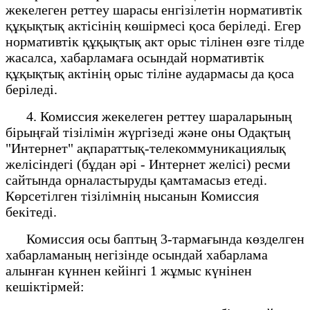
жекелеген реттеу шарасы енгізілетін нормативтік
құқықтық актісінің көшірмесі қоса беріледі. Егер
нормативтік құқықтық акт орыс тілінен өзге тілде
жасалса, хабарламаға осындай нормативтік
құқықтық актінің орыс тіліне аудармасы да қоса
беріледі.
4. Комиссия жекелеген реттеу шараларының
бірыңғай тізілімін жүргізеді және оны Одақтың
"Интернет" ақпараттық-телекоммуникациялық
желісіндегі (бұдан әрі - Интернет желісі) ресми
сайтында орналастыруды қамтамасыз етеді.
Көрсетілген тізілімнің нысанын Комиссия
бекітеді.
Комиссия осы баптың 3-тармағында көзделген
хабарламаның негізінде осындай хабарлама
алынған күннен кейінгі 1 жұмыс күнінен
кешіктірмей: