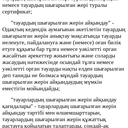
немесе тауардың шығарылған жері туралы
сертификат;
"тауардың шығарылған жерін айқындау" -
Одақтың кедендік аумағынан әкетілетін тауардың
шығарылған жерін анықтау мақсатында тауарды
иеленуге, пайдалануға және (немесе) оған билік
етуге құқығы бар тұлға немесе уәкілетті орган
жасайтын әрекеттер жиынтығы және соларды
жасаудың нәтижесінде осындай тұлға немесе
уәкілетті орган тауарды нақты елден шығарылған
деп таниды не болмаса мұндай тауардың
шығарылған жерін айқындаудың мүмкін
еместігін мойындайды;
"тауарлардың шығарылған жерін айқындау
қағидалары" - тауарлардың шығарылған жерін
айқындау тәртібі мен өлшемшарттарын,
тауарлардың шығарылған жерін құжаттық
растауға қойылатын талаптарды, сондай-ақ