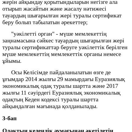
жерін айқындау қорытындыларын негізге ала
отырып жасайтын және жасалу нәтижесі
тауардың шығарылған жері туралы сертификат
беру болып табылатын әрекеттер;
"уәкілетті орган" - мүше мемлекеттің
заңнамасына сәйкес тауардың шығарылған жері
туралы сертификаттар беруге уәкілеттік берілген
мүше мемлекеттің мемлекеттік органы немесе
ұйымы.
Осы Келісімде пайдаланылатын өзге де
ұғымдар 2014 жылғы 29 мамырдағы Еуразиялық
экономикалық одақ туралы шартта және 2017
жылғы 11 сәуірдегі Еуразиялық экономикалық
одақтың Кеден кодексі туралы шартта
айқындалған мағынада қолданылады.
3-бап
Одақтың кедендік аумағынан әкетілетін