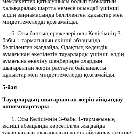
мемлекеттер қатысушысы болып табылатын
халықаралық шартта немесе осындай үшінші
елдің заңнамасында белгіленген құқықтар мен
міндеттемелерді қозғамайды.
6. Осы баптың ережелері осы Келісімнің 3-
бабы 1-тармағының екінші абзацында
белгіленген жағдайда, Одақтың кедендік
аумағынан әкетілетін тауарларды үшінші елдің
аумағына әкеліну шеңберінде олардың
шығарылған жерін растауға байланысты
құқықтар мен міндеттемелерді қозғамайды.
5-бап
Тауарлардың шығарылған жерін айқындау
өлшемшарттары
1. Осы Келісімнің 3-бабы 1-тармағының
екінші абзацында көрсетілген жағдайда
тауарлардың шығарылған жерін айқындау кезінде