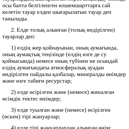
осы бапта белгіленген өлшемшарттарға сай
келетін тауар елден шығарылатын тауар деп
танылады.
2. Елде толық алынған (толық өндірілген)
тауарлар деп:
1) елдің жер қойнауынан, оның аумағында,
оның аумақтық теңізінде (елдің өзге де су
қоймасында) немесе оның түбінен не осындай
елдің аумағындағы атмосфералық ауадан
өндірілген пайдалы қазбалар, минералды өнімдер
және өзге табиғи ресурстар;
2) елде өсірілген және (немесе) жиналған
өсімдік тектес өнімдер;
3) елде туылған және (немесе) өсірілген
(өскен) тірі жануарлар;
4) елде тірі жануарлардан алынған өнім;