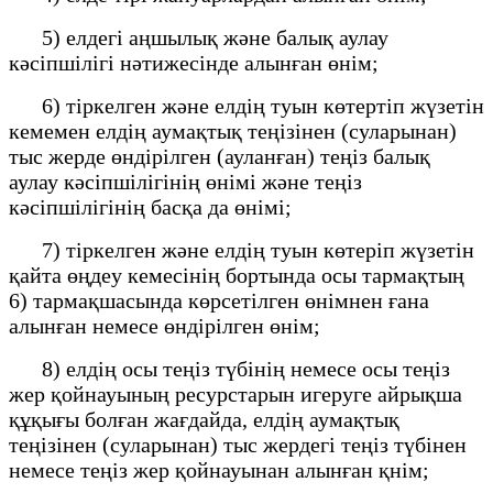
5) елдегі аңшылық және балық аулау
кәсіпшілігі нәтижесінде алынған өнім;
6) тіркелген және елдің туын көтертіп жүзетін
кемемен елдің аумақтық теңізінен (суларынан)
тыс жерде өндірілген (ауланған) теңіз балық
аулау кәсіпшілігінің өнімі және теңіз
кәсіпшілігінің басқа да өнімі;
7) тіркелген және елдің туын көтеріп жүзетін
қайта өңдеу кемесінің бортында осы тармақтың
6) тармақшасында көрсетілген өнімнен ғана
алынған немесе өндірілген өнім;
8) елдің осы теңіз түбінің немесе осы теңіз
жер қойнауының ресурстарын игеруге айрықша
құқығы болған жағдайда, елдің аумақтық
теңізінен (суларынан) тыс жердегі теңіз түбінен
немесе теңіз жер қойнауынан алынған қнім;