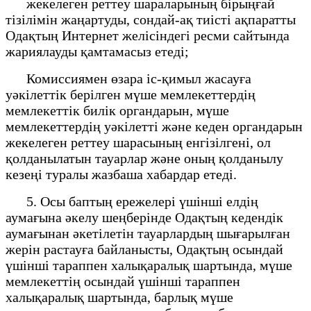
жекелеген реттеу шараларының бірыңғай
тізілімін жаңартуды, сондай-ақ тиісті ақпаратты
Одақтың Интернет желісіндегі ресми сайтында
жариялауды қамтамасыз етеді;
Комиссиямен өзара іс-қимыл жасауға
уәкілеттік берілген мүше мемлекеттердің
мемлекеттік билік органдарын, мүше
мемлекеттердің уәкілетті және кеден органдарын
жекелеген реттеу шарасының енгізілгені, ол
қолданылатын тауарлар және оның қолданылу
кезеңі туралы жазбаша хабардар етеді.
5. Осы баптың ережелері үшінші елдің
аумағына әкелу шеңберінде Одақтың кедендік
аумағынан әкетілетін тауарлардың шығарылған
жерін растауға байланысты, Одақтың осындай
үшінші тараппен халықаралық шартында, мүше
мемлекеттің осындай үшінші тараппен
халықаралық шартында, барлық мүше