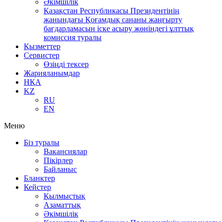
Әкімшілік
Қазақстан Республикасы Президентінің
жанындағы Қоғамдық сананы жаңғырту
бағдарламасын іске асыру жөніндегі ұлттық
комиссия туралы
Қызметтер
Сервистер
Өзіңді тексер
Жарияланымдар
НҚА
KZ
RU
EN
Меню
Біз туралы
Вакансиялар
Пікірлер
Байланыс
Бланктер
Кейстер
Қылмыстық
Азаматтық
Әкімшілік