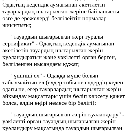
Одақтың кедендік аумағынан әкетілетін
тауарлардың шығарылған жеріне байланысты
өзге де ережелерді белгілейтін нормалар
жиынтығы;
"тауардың шығарылған жері туралы
сертификат" - Одақтың кедендік аумағынан
әкетілетін тауардың шығарылған жерін
куәландыратын және уәкілетті орган берген,
белгіленген нысандағы құжат;
"үшінші ел" - Одаққа мүше болып
табылмайтын ел (елдер тобы не елдердің кеден
одағы не, егер тауарлардың шығарылған жерін
айқындау мақсаттары үшін бөліп көрсету қажет
болса, елдің өңірі немесе бір бөлігі);
"тауардың шығарылған жерін куәландыру" -
уәкілетті орган тауардың шығарылған жерін
куәландыру мақсатында тауардың шығарылған