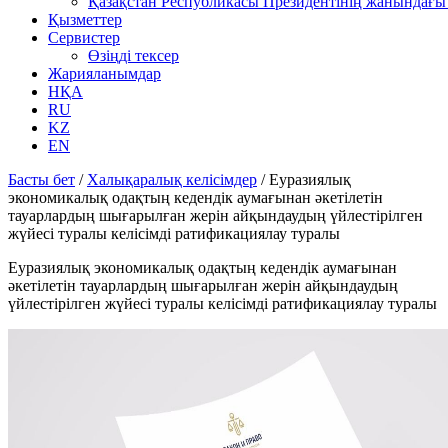
Қазақстан Республикасы Президентінің жанындағы 
Қызметтер
Сервистер
Өзіңді тексер
Жарияланымдар
НҚА
RU
KZ
EN
Басты бет
/
Халықаралық келісімдер
/
Еуразиялық
экономикалық одақтың кедендік аумағынан әкетілетін
тауарлардың шығарылған жерін айқындаудың үйлестірілген
жүйесі туралы келісімді ратификациялау туралы
Еуразиялық экономикалық одақтың кедендік аумағынан
әкетілетін тауарлардың шығарылған жерін айқындаудың
үйлестірілген жүйесі туралы келісімді ратификациялау туралы