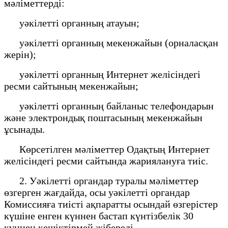
мәліметтерді:
уәкілетті органның атауын;
уәкілетті органның мекенжайын (орналасқан
жерін);
уәкілетті органның Интернет желісіндегі
ресми сайтының мекенжайын;
уәкілетті органның байланыс телефондарын
және электрондық поштасының мекенжайын
ұсынады.
Көрсетілген мәліметтер Одақтың Интернет
желісіндегі ресми сайтында жариялануға тиіс.
2. Уәкілетті органдар туралы мәліметтер
өзгерген жағдайда, осы уәкілетті органдар
Комиссияға тиісті ақпаратты осындай өзгерістер
күшіне енген күннен бастап күнтізбелік 30
күннен кешіктірмей жібереді.