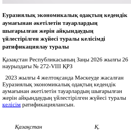
Еуразиялық экономикалық одақтың кедендік
аумағынан әкетілетін тауарлардың
шығарылған жерін айқындаудың
үйлестірілген жүйесі туралы келісімді
ратификациялау туралы
Қазақстан Республикасының Заңы 2026 жылғы 26
наурыздағы № 272-VIII ҚРЗ
2023 жылғы 4 желтоқсанда Мәскеуде жасалған
Еуразиялық экономикалық одақтың кедендік
аумағынан әкетілетін тауарлардың шығарылған
жерін айқындаудың үйлестірілген жүйесі туралы
келісім
ратификациялансын.
Қазақстан
Қ.