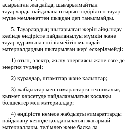
асырылған жағдайда, шығарылмайтын
тауарларды пайдалана отырып өндірілген тауар
мүше мемлекеттен шыққан деп танылмайды.
5. Тауарлардың шығарылған жерін айқындау
кезінде өндірісте пайдаланылуы мүмкін және
тауар құрамына енгізілмейтін мынадай
материалдардың шығарылған жері ескерілмейді:
1) отын, электр, жылу энергиясы және өзге де
энергия түрлері;
2) құралдар, штамптар және қалыптар;
3) жабдықтар мен ғимараттарға техникалық
қызмет көрсетуде пайдаланылатын қосалқы
бөлшектер мен материалдар;
4) өндірісте немесе жабдықты ғимараттарды
пайдалану кезінде қолданылатын жағармай
материалдары, телімдер және басқа да