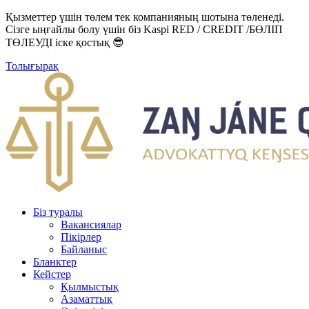
Қызметтер үшін төлем тек компанияның шотына төленеді.
Сізге ыңғайлы болу үшін біз Kaspi RED / CREDIT /БӨЛІП
ТӨЛЕУДІ іске қостық 😎
Толығырақ
Біз туралы
Вакансиялар
Пікірлер
Байланыс
Бланктер
Кейстер
Қылмыстық
Азаматтық