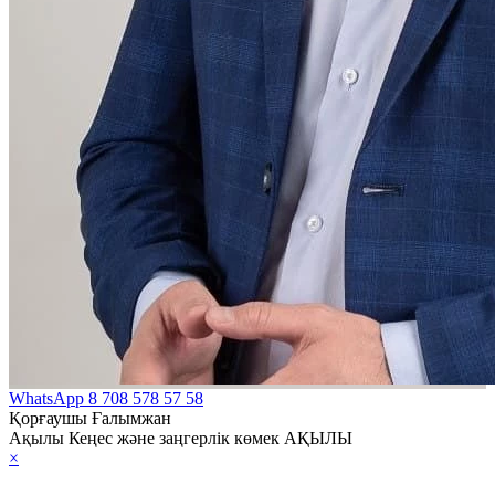
WhatsApp
8 708 578 57 58
Қорғаушы Ғалымжан
Ақылы Кеңес және заңгерлік көмек АҚЫЛЫ
×