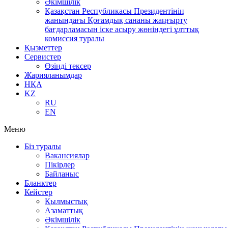
Әкімшілік
Қазақстан Республикасы Президентінің
жанындағы Қоғамдық сананы жаңғырту
бағдарламасын іске асыру жөніндегі ұлттық
комиссия туралы
Қызметтер
Сервистер
Өзіңді тексер
Жарияланымдар
НҚА
KZ
RU
EN
Меню
Біз туралы
Вакансиялар
Пікірлер
Байланыс
Бланктер
Кейстер
Қылмыстық
Азаматтық
Әкімшілік