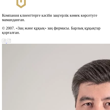
Компания клиенттерге кәсіби заңгерлік көмек көрсетуге
маманданған.
© 2007. «Заң және құқық» заң фирмасы. Барлық құқықтар
қорғалған.