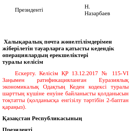
Н.
Президенті
Назарбаев
Халықаралық почта жөнелтілімдерімен
жіберілетін тауарларға
қатысты кедендік
операциялардың ерекшеліктері
туралы
келісім
Ескерту. Келісім ҚР 13.12.2017 № 115-VI
Заңымен ратификацияланған Еуразиялық
экономикалық Одақтың Кеден кодексі туралы
шарттың күшіне енуіне байланысты қолданысын
тоқтатты (қолданысқа енгізілу тәртібін 2-баптан
қараңыз).
Қазақстан Республикасының
Президенті