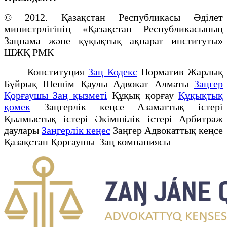
© 2012. Қазақстан Республикасы Әділет
министрлігінің «Қазақстан Республикасының
Заңнама және құқықтық ақпарат институты»
ШЖҚ РМК
Конституция
Заң Кодекс
Норматив Жарлық
Бұйрық Шешім Қаулы Адвокат Алматы
Заңгер
Қорғаушы Заң қызметі
Құқық қорғау
Құқықтық
қөмек
Заңгерлік кеңсе Азаматтық істері
Қылмыстық істері Әкімшілік істері Арбитраж
даулары
Заңгерлік кеңес
Заңгер Адвокаттық кеңсе
Қазақстан Қорғаушы Заң компаниясы