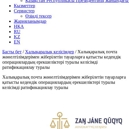
Қазақстан Республикасы Президентінің жанындағы 
Қызметтер
Сервистер
Өзіңді тексер
Жарияланымдар
НҚА
RU
KZ
EN
Басты бет
/
Халықаралық келісімдер
/
Халықаралық почта
жөнелтілімдерімен жіберілетін тауарларға қатысты кедендік
операциялардың ерекшеліктері туралы келісімді
ратификациялау туралы
Халықаралық почта жөнелтілімдерімен жіберілетін тауарларға
қатысты кедендік операциялардың ерекшеліктері туралы
келісімді ратификациялау туралы