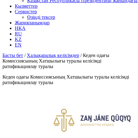
Қазақстан Республикасы Президентінің жанындағы 
Қызметтер
Сервистер
Өзіңді тексер
Жарияланымдар
НҚА
RU
KZ
EN
Басты бет
/
Халықаралық келісімдер
/
Кеден одағы
Комиссиясының Хатшылығы туралы келісімді
ратификациялау туралы
Кеден одағы Комиссиясының Хатшылығы туралы келісімді
ратификациялау туралы