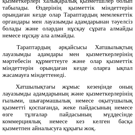
қызметкерлері халықаралық қызметшілер болып
табылады. Өздерінің қызметтік міндеттерін
орындаған кезде олар Тараптардың мемлекеттік
органдары мен лауазымды адамдарынан тәуелсіз
болады және олардан нұсқау сұрата алмайды
немесе нұсқау ала алмайды.
Тараптардың әрқайсысы Хатшылықтың
лауазымды адамдары мен қызметкерлерінің
мәртебесін құрметтеуге және олар қызметтік
міндеттерін орындаған кезде оларға ықпал
жасамауға міндеттенеді.
Хатшылықтағы жұмыс кезеңінде оның
лауазымды адамдарының және қызметкерлерінің
ғылыми, шығармашылық немесе оқытушылық
қызметті қоспағанда, жеке пайдасының немесе
өзге тұлғалар пайдасының мүддесінде
коммерциялық немесе кез келген басқа
қызметпен айналысуға құқығы жоқ.