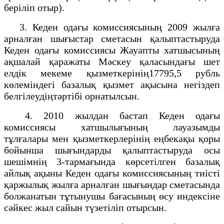
беріліп отыр).
3. Кеден одағы комиссиясының 2009 жылға
арналған шығыстар сметасын қалыптастыруда
Кеден одағы комиссиясы Жауапты хатшысының
ақшалай қаражаты Мәскеу қаласындағы шет
елдік мекеме қызметкерінің17795,5 рубль
көлеміндегі базалық қызмет ақысына негіздеп
белгілеудіңтәртібі орнатылсын.
4. 2010 жылдан бастап Кеден одағы
комиссиясы хатшылығының лауазымды
тұлғалары мен қызметкерлерінің еңбекақы қоры
бойынша шығындарды қалыптастыруда осы
шешімнің 3-тармағында көрсетілген базалық
айлық ақыны Кеден одағы комиссиясының тиісті
қаржылық жылға арналған шығындар сметасында
болжанатын тұтынушы бағасының өсу индексіне
сәйкес жыл сайын түзетіліп отырсын.