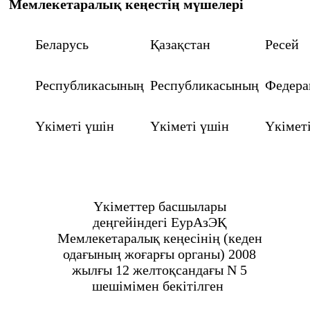
Мемлекетаралық кеңестің мүшелері
Беларусь
Қазақстан
Ресей
Республикасының
Республикасының
Федер
Үкіметі үшін
Үкіметі үшін
Үкімет
Үкіметтер басшылары
деңгейіндегі ЕурАзЭҚ
Мемлекетаралық кеңесінің (кеден
одағының жоғарғы органы) 2008
жылғы 12 желтоқсандағы N 5
шешімімен бекітілген