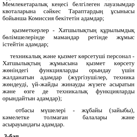
Мемлекетаралық кеңесі белгілеген лауазымдар
квоталарына сәйкес Тараптардың ұсынысы
бойынша Комиссия бекітетін адамдар;
қызметкерлер - Хатшылықтың құрылымдық
бөлімшелерінде мамандар ретінде жұмыс
істейтін адамдар;
техникалық және қызмет көрсетуші персонал -
Хатшылықтың жұмысына қызмет көрсету
жөніндегі функцияларды орындау үшін
жалданатын адамдар (жүргізушілер, техника
жөндеуді, үй-жайды жинауды жүзеге асыратын
және өзге де техникалық функцияларды
орындайтын адамдар);
отбасы мүшелері - жұбайы (зайыбы),
кәмелетке толмаған балалары және
асырауындағы адамдар.
3-бап