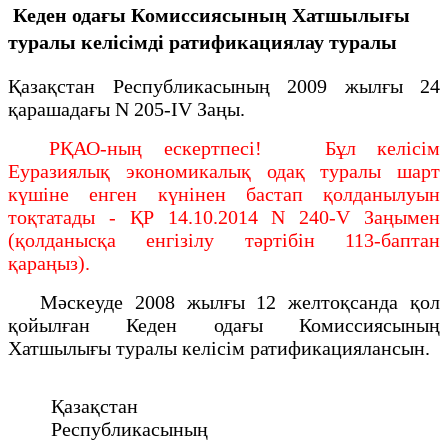
Кеден одағы Комиссиясының Хатшылығы
туралы келісімді ратификациялау туралы
Қазақстан Республикасының 2009 жылғы 24
қарашадағы N 205-IV Заңы.
РҚАО-ның ескертпесі! Бұл келісім
Еуразиялық экономикалық одақ туралы шарт
күшіне енген күнінен бастап қолданылуын
тоқтатады - ҚР 14.10.2014 N 240-V Заңымен
(қолданысқа енгізілу тәртібін 113-баптан
қараңыз).
Мәскеуде 2008 жылғы 12 желтоқсанда қол
қойылған Кеден одағы Комиссиясының
Хатшылығы туралы келісім ратификациялансын.
Қазақстан
Республикасының