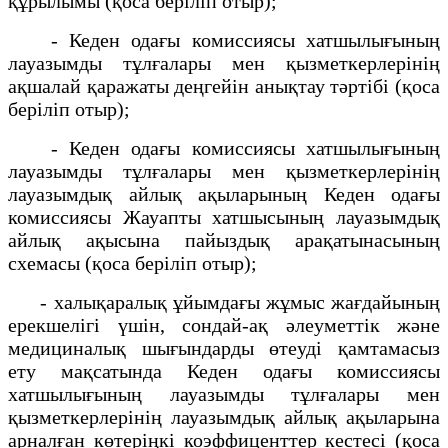
құрылымы (қоса беріліп отыр);
- Кеден одағы комиссиясы хатшылығының
лауазымды тұлғалары мен қызметкерлерінің
ақшалай қаражаты деңгейін анықтау тәртібі (қоса
беріліп отыр);
- Кеден одағы комиссиясы хатшылығының
лауазымды тұлғалары мен қызметкерлерінің
лауазымдық айлық ақыларының Кеден одағы
комиссиясы Жауапты хатшысының лауазымдық
айлық ақысына пайыздық арақатынасының
схемасы (қоса беріліп отыр);
- халықаралық ұйымдағы жұмыс жағдайының
ерекшелігі үшін, сондай-ақ әлеуметтік және
медициналық шығындарды өтеуді қамтамасыз
ету мақсатында Кеден одағы комиссиясы
хатшылығының лауазымды тұлғалары мен
қызметкерлерінің лауазымдық айлық ақыларына
арналған көтеріңкі коэффиценттер кестесі (қоса