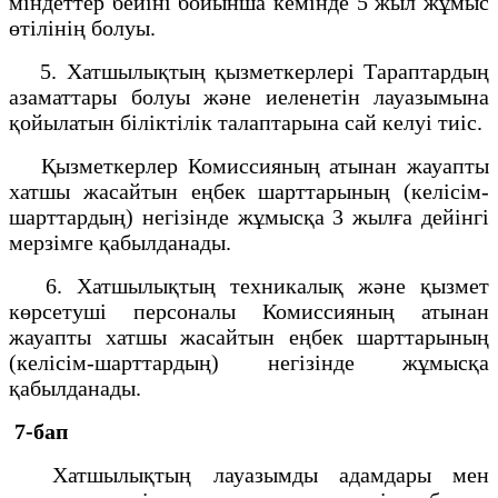
міндеттер бейіні бойынша кемінде 5 жыл жұмыс
өтілінің болуы.
5. Хатшылықтың қызметкерлері Тараптардың
азаматтары болуы және иеленетін лауазымына
қойылатын біліктілік талаптарына сай келуі тиіс.
Қызметкерлер Комиссияның атынан жауапты
хатшы жасайтын еңбек шарттарының (келісім-
шарттардың) негізінде жұмысқа 3 жылға дейінгі
мерзімге қабылданады.
6. Хатшылықтың техникалық және қызмет
көрсетуші персоналы Комиссияның атынан
жауапты хатшы жасайтын еңбек шарттарының
(келісім-шарттардың) негізінде жұмысқа
қабылданады.
7-бап
Хатшылықтың лауазымды адамдары мен