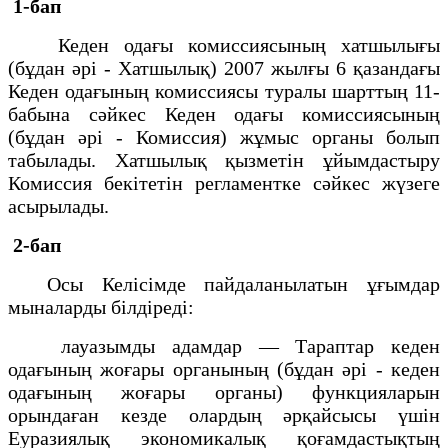
1-бап
Кеден одағы комиссиясының хатшылығы
(бұдан әрі - Хатшылық) 2007 жылғы 6 қазандағы
Кеден одағының комиссиясы туралы шарттың 11-
бабына сәйкес Кеден одағы комиссиясының
(бұдан әрі - Комиссия) жұмыс органы болып
табылады. Хатшылық қызметін ұйымдастыру
Комиссия бекітетін регламентке сәйкес жүзеге
асырылады.
2-бап
Осы Келісімде пайдаланылатын ұғымдар
мыналарды білдіреді:
лауазымды адамдар — Тараптар кеден
одағының жоғары органының (бұдан әрі - кеден
одағының жоғары органы) функцияларын
орындаған кезде олардың әрқайсысы үшін
Еуразиялық экономикалық қоғамдастықтың