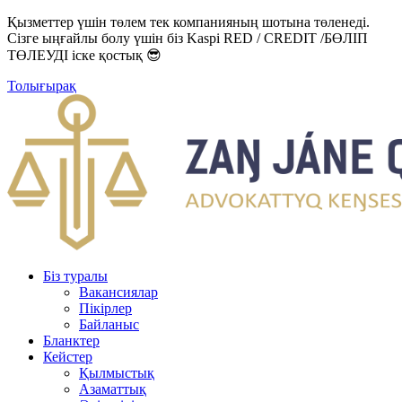
Қызметтер үшін төлем тек компанияның шотына төленеді.
Сізге ыңғайлы болу үшін біз Kaspi RED / CREDIT /БӨЛІП
ТӨЛЕУДІ іске қостық 😎
Толығырақ
Біз туралы
Вакансиялар
Пікірлер
Байланыс
Бланктер
Кейстер
Қылмыстық
Азаматтық