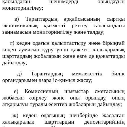
қабылдаған шешімдерді орындауын
мониторингілеу;
в) Тараптардың әрқайсысының сыртқы
экономикалық қызметті реттеу саласындағы
заңнамасын мониторингілеу және талдау;
г) кеден одағын қалыптастыру және бірыңғай
кеден аумағын құру үшін қажетті халықаралық
шарттардың жобаларын және өзге де құжаттарды
дайындау;
д) Тараптардың мемлекеттік билік
органдарымен өзара іс-қимыл жасау;
е) Комиссияның шығыстар сметасының
жобасын әзірлеу және оны орындау, оның
атқарылуы туралы есептер жобаларын дайындау;
ж) кеден одағының шеңберінде жасалған
халықаралық шарттардың депозитарийінің