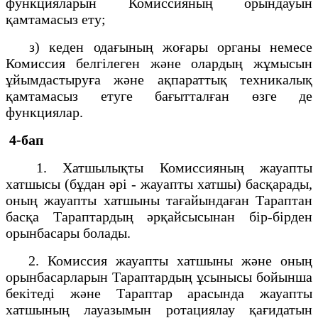
функцияларын Комиссияның орындауын
қамтамасыз ету;
з) кеден одағының жоғары органы немесе
Комиссия белгілеген және олардың жұмысын
ұйымдастыруға және ақпараттық техникалық
қамтамасыз етуге бағытталған өзге де
функциялар.
4-бап
1. Хатшылықты Комиссияның жауапты
хатшысы (бұдан әрі - жауапты хатшы) басқарады,
оның жауапты хатшыны тағайындаған Тараптан
басқа Тараптардың әрқайсысынан бір-бірден
орынбасары болады.
2. Комиссия жауапты хатшыны және оның
орынбасарларын Тараптардың ұсынысы бойынша
бекітеді және Тараптар арасында жауапты
хатшының лауазымын ротациялау қағидатын