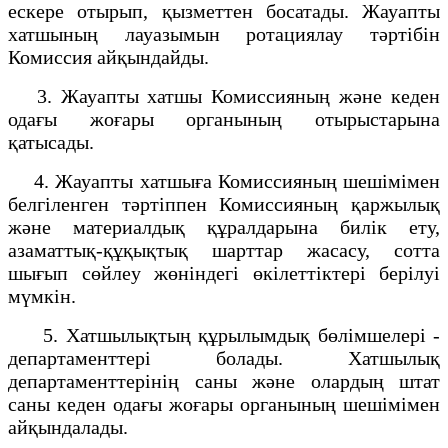
ескере отырып, қызметтен босатады. Жауапты
хатшының лауазымын ротациялау тәртібін
Комиссия айқындайды.
3. Жауапты хатшы Комиссияның және кеден
одағы жоғары органының отырыстарына
қатысады.
4. Жауапты хатшыға Комиссияның шешімімен
белгіленген тәртіппен Комиссияның қаржылық
және материалдық құралдарына билік ету,
азаматтық-құқықтық шарттар жасасу, сотта
шығып сөйлеу жөніндегі өкілеттіктері берілуі
мүмкін.
5. Хатшылықтың құрылымдық бөлімшелері -
департаменттері болады. Хатшылық
департаменттерінің саны және олардың штат
саны кеден одағы жоғары органының шешімімен
айқындалады.