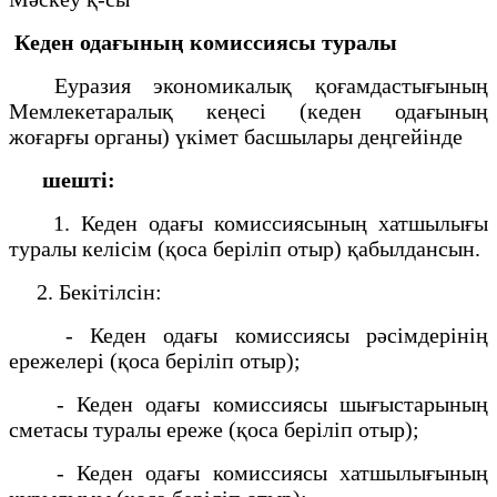
Кеден одағының комиссиясы туралы
Еуразия экономикалық қоғамдастығының
Мемлекетаралық кеңесі (кеден одағының
жоғарғы органы) үкімет басшылары деңгейінде
шешті:
1. Кеден одағы комиссиясының хатшылығы
туралы келісім (қоса беріліп отыр) қабылдансын.
2. Бекітілсін:
- Кеден одағы комиссиясы рәсімдерінің
ережелері (қоса беріліп отыр);
- Кеден одағы комиссиясы шығыстарының
сметасы туралы ереже (қоса беріліп отыр);
- Кеден одағы комиссиясы хатшылығының