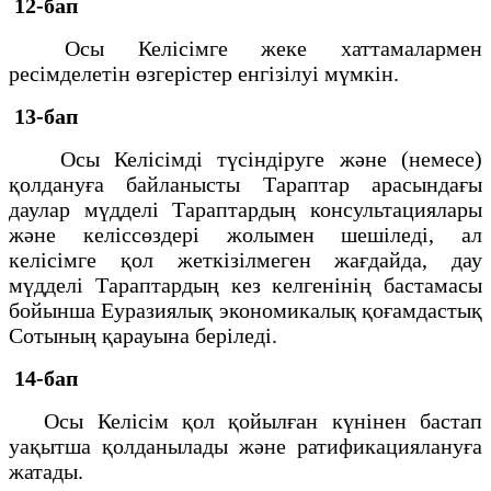
12-бап
Осы Келісімге жеке хаттамалармен
ресімделетін өзгерістер енгізілуі мүмкін.
13-бап
Осы Келісімді түсіндіруге және (немесе)
қолдануға байланысты Тараптар арасындағы
даулар мүдделі Тараптардың консультациялары
және келіссөздері жолымен шешіледі, ал
келісімге қол жеткізілмеген жағдайда, дау
мүдделі Тараптардың кез келгенінің бастамасы
бойынша Еуразиялық экономикалық қоғамдастық
Сотының қарауына беріледі.
14-бап
Осы Келісім қол қойылған күнінен бастап
уақытша қолданылады және ратификациялануға
жатады.