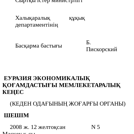
Халықаралық құқық
департаментінің
Б.
Басқарма бастығы
Пискорский
ЕУРАЗИЯ ЭКОНОМИКАЛЫҚ
ҚОҒАМДАСТЫҒЫ
МЕМЛЕКЕТАРАЛЫҚ
КЕҢЕС
(КЕДЕН ОДАҒЫНЫҢ ЖОҒАРҒЫ ОРГАНЫ)
ШЕШІМ
2008 ж. 12 желтоқсан N 5
Мәскеу қ-сы