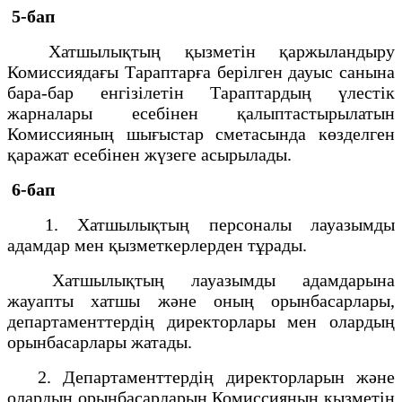
5-бап
Хатшылықтың қызметін қаржыландыру
Комиссиядағы Тараптарға берілген дауыс санына
бара-бар енгізілетін Тараптардың үлестік
жарналары есебінен қалыптастырылатын
Комиссияның шығыстар сметасында көзделген
қаражат есебінен жүзеге асырылады.
6-бап
1. Хатшылықтың персоналы лауазымды
адамдар мен қызметкерлерден тұрады.
Хатшылықтың лауазымды адамдарына
жауапты хатшы және оның орынбасарлары,
департаменттердің директорлары мен олардың
орынбасарлары жатады.
2. Департаменттердің директорларын және
олардың орынбасарларын Комиссияның қызметін