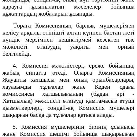
қарауға ұсынылатын мәселелер бойынша
құжаттардың жобаларын ұсынады.
Төраға Комиссияның барлық мүшелерімен
келісу арқылы өтінішті алған күннен бастап жеті
күндік мерзімнен кешіктірмей кезектен тыс
мәжілісті өткізудің уақыты мен орнын
белгілейді.
4. Комиссия мәжілістері, ереже бойынша,
жабық сипатта өтеді. Оларға Комиссияның
Жауапты хатшысы мен оның орынбасарлары,
лауазымды тұлғалар және Кеден одағы
комиссиясы хатшылығының (бұдан әрі -
Хатшылық) мәжілісті өткізуді қамтамасыз етуші
қызметкерлері, сондай-ақ Комиссия мүшелері
шақырған басқа да тұлғалар қатыса алады.
5. Комиссия мүшелерінің бірінің ұсынысы
және Комиссия шешімі бойынша шақырылған