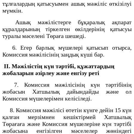
тұлғалардың қатысуымен ашық мәжіліс өткізілуі
мүмкін.
Ашық мәжілістерге бұқаралық ақпарат
құралдарының тіркелген өкілдерінің қатысуы
туралы мәселені Төраға шешеді.
6. Егер барлық мүшелері қатысып отырса,
Комиссия мәжілісінің заңдық күші бар.
II. Мәжілістің күн тәртібі, құжаттардың
жобаларын
әзірлеу және енгізу реті
7. Комиссия мәжілісінің күн тәртібінің
жобасын Хатшылық дайындайды және ол
Комиссия мүшелерімен келісіледі.
8. Комиссия мәжілісі өтетін күнге дейін 15 күн
қалған мерзімнен кешіктірмей Хатшылық
Төрағаға және Комиссия мүшелеріне күн тәртібі
жобасына енгізілген мәселелер жөніндегі