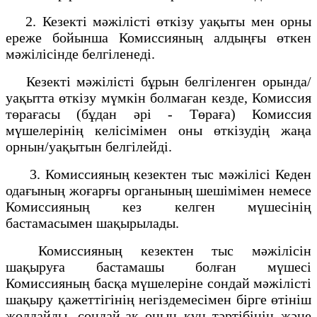
2. Кезекті мәжілісті өткізу уақыты мен орны
ереже бойынша Комиссияның алдыңғы өткен
мәжілісінде белгіленеді.
Кезекті мәжілісті бұрын белгіленген орында/
уақытта өткізу мүмкін болмаған кезде, Комиссия
төрағасы (бұдан әрі - Төраға) Комиссия
мүшелерінің келісімімен оны өткізудің жаңа
орнын/уақытын белгілейді.
3. Комиссияның кезектен тыс мәжілісі Кеден
одағының жоғарғы органының шешімімен немесе
Комиссияның кез келген мүшесінің
бастамасымен шақырылады.
Комиссияның кезектен тыс мәжілісін
шақыруға бастамашы болған мүшесі
Комиссияның басқа мүшелеріне сондай мәжілісті
шақыру қажеттігінің негіздемесімен бірге өтініш
жолдайды, сондай-ақ оның күн тәртібінің және