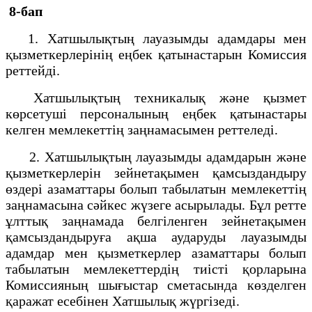
8-бап
1. Хатшылықтың лауазымды адамдары мен
қызметкерлерінің еңбек қатынастарын Комиссия
реттейді.
Хатшылықтың техникалық және қызмет
көрсетуші персоналының еңбек қатынастары
келген мемлекеттің заңнамасымен реттеледі.
2. Хатшылықтың лауазымды адамдарын және
қызметкерлерін зейнетақымен қамсыздандыру
өздері азаматтары болып табылатын мемлекеттің
заңнамасына сәйкес жүзеге асырылады. Бұл ретте
ұлттық заңнамада белгіленген зейнетақымен
қамсыздандыруға ақша аударуды лауазымды
адамдар мен қызметкерлер азаматтары болып
табылатын мемлекеттердің тиісті қорларына
Комиссияның шығыстар сметасында көзделген
қаражат есебінен Хатшылық жүргізеді.