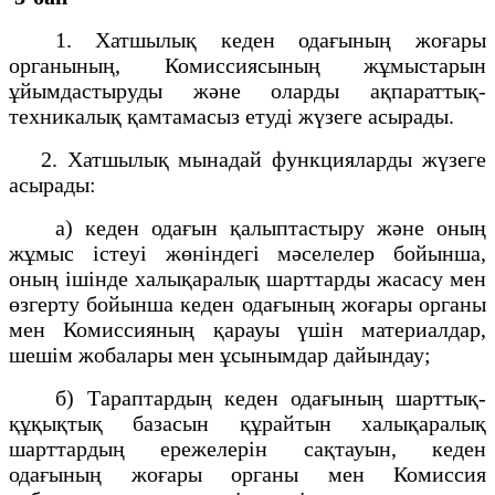
1. Хатшылық кеден одағының жоғары
органының, Комиссиясының жұмыстарын
ұйымдастыруды және оларды ақпараттық-
техникалық қамтамасыз етуді жүзеге асырады.
2. Хатшылық мынадай функцияларды жүзеге
асырады:
а) кеден одағын қалыптастыру және оның
жұмыс істеуі жөніндегі мәселелер бойынша,
оның ішінде халықаралық шарттарды жасасу мен
өзгерту бойынша кеден одағының жоғары органы
мен Комиссияның қарауы үшін материалдар,
шешім жобалары мен ұсынымдар дайындау;
б) Тараптардың кеден одағының шарттық-
құқықтық базасын құрайтын халықаралық
шарттардың ережелерін сақтауын, кеден
одағының жоғары органы мен Комиссия