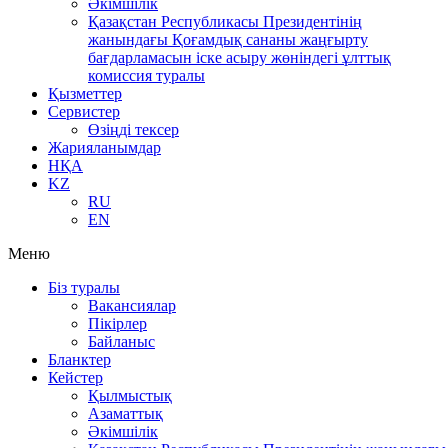
Әкімшілік
Қазақстан Республикасы Президентінің
жанындағы Қоғамдық сананы жаңғырту
бағдарламасын іске асыру жөніндегі ұлттық
комиссия туралы
Қызметтер
Сервистер
Өзіңді тексер
Жарияланымдар
НҚА
KZ
RU
EN
Меню
Біз туралы
Вакансиялар
Пікірлер
Байланыс
Бланктер
Кейстер
Қылмыстық
Азаматтық
Әкімшілік