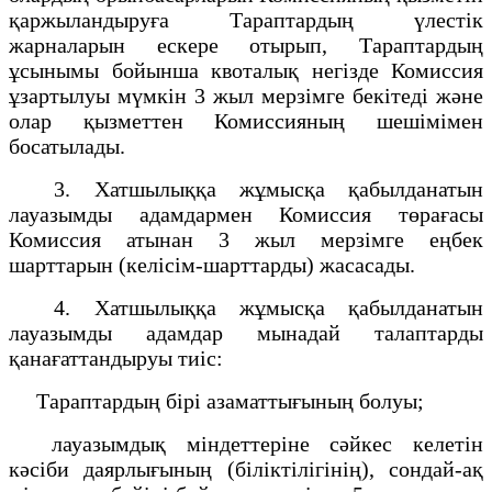
қаржыландыруға Тараптардың үлестік
жарналарын ескере отырып, Тараптардың
ұсынымы бойынша квоталық негізде Комиссия
ұзартылуы мүмкін 3 жыл мерзімге бекітеді және
олар қызметтен Комиссияның шешімімен
босатылады.
3. Хатшылыққа жұмысқа қабылданатын
лауазымды адамдармен Комиссия төрағасы
Комиссия атынан 3 жыл мерзімге еңбек
шарттарын (келісім-шарттарды) жасасады.
4. Хатшылыққа жұмысқа қабылданатын
лауазымды адамдар мынадай талаптарды
қанағаттандыруы тиіс:
Тараптардың бірі азаматтығының болуы;
лауазымдық міндеттеріне сәйкес келетін
кәсіби даярлығының (біліктілігінің), сондай-ақ