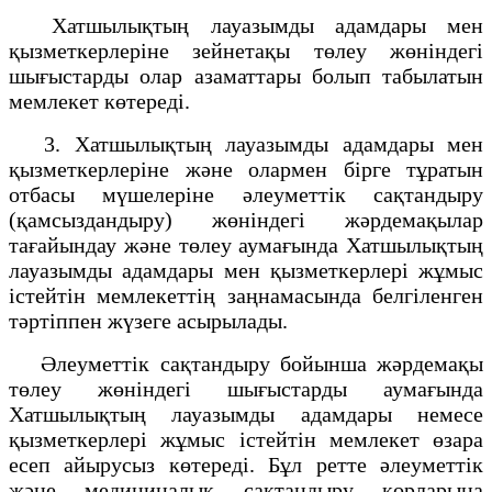
Хатшылықтың лауазымды адамдары мен
қызметкерлеріне зейнетақы төлеу жөніндегі
шығыстарды олар азаматтары болып табылатын
мемлекет көтереді.
3. Хатшылықтың лауазымды адамдары мен
қызметкерлеріне және олармен бірге тұратын
отбасы мүшелеріне әлеуметтік сақтандыру
(қамсыздандыру) жөніндегі жәрдемақылар
тағайындау және төлеу аумағында Хатшылықтың
лауазымды адамдары мен қызметкерлері жұмыс
істейтін мемлекеттің заңнамасында белгіленген
тәртіппен жүзеге асырылады.
Әлеуметтік сақтандыру бойынша жәрдемақы
төлеу жөніндегі шығыстарды аумағында
Хатшылықтың лауазымды адамдары немесе
қызметкерлері жұмыс істейтін мемлекет өзара
есеп айырусыз көтереді. Бұл ретте әлеуметтік
және медициналық сақтандыру қорларына