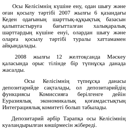
Осы Келісімнің күшіне ену, одан шығу және
оған қосылу тәртібі 2007 жылғы 6 қазандағы
Кеден одағының шарттық-құқықтық базасын
қалыптастыруға бағытталған халықаралық
шарттардың күшіне енуі, олардан шығу және
оларға қосылу тәртібі туралы хаттамамен
айқындалады.
2008 жылғы 12 желтоқсанда Мәскеу
қаласында орыс тілінде бір түпнұсқа данада
жасалды.
Осы Келісімнің түпнұсқа данасы
депозитарийде сақталады, ол депозитарийдің
функциясы Комиссияға берілгенге дейін
Еуразиялық экономикалық қоғамдастықтың
Интеграциялық комитеті болып табылады.
Депозитарий әрбір Тарапқа осы Келісімнің
куәландырылған көшірмесін жібереді.