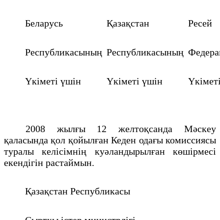
Беларусь
Қазақстан
Ресей
Республикасының
Республикасының
Федер
Үкіметі үшін
Үкіметі үшін
Үкімет
2008 жылғы 12 желтоқсанда Мәскеу
қаласында қол қойылған Кеден одағы комиссиясы
туралы келісімнің куәландырылған көшірмесі
екендігін растаймын.
Қазақстан Республикасы
Сыртқы істер министрлігі