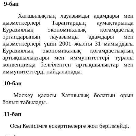
9-бап
Хатшылықтың лауазымды адамдары мен
қызметкерлері Тараптардың аумақтарында
Еуразиялық экономикалық қоғамдастық
органдарының лауазымды адамдары мен
қызметкерлері үшін 2001 жылғы 31 мамырдағы
Еуразиялық экономикалық қоғамдастықтың
артықшылықтары мен иммунитеттері туралы
конвенцияда белгіленген артықшылықтар мен
иммунитеттерді пайдаланады.
10-бап
Мәскеу қаласы Хатшылық болатын орын
болып табылады.
11-бап
Осы Келісімге ескертпелерге жол берілмейді.