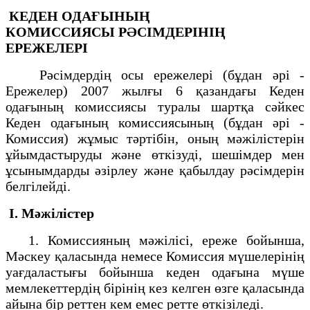
КЕДЕН ОДАҒЫНЫҢ
КОМИССИЯСЫ
РӘСІМДЕРІНІҢ
ЕРЕЖЕЛЕРІ
Рәсімдердің осы ережелері (бұдан әрі -
Ережелер) 2007 жылғы 6 қазандағы Кеден
одағының комиссиясы туралы шартқа сәйкес
Кеден одағының комиссиясының (бұдан әрі -
Комиссия) жұмыс тәртібін, оның мәжілістерін
ұйымдастыруды және өткізуді, шешімдер мен
ұсынымдарды әзірлеу және қабылдау рәсімдерін
белгілейді.
I. Мәжілістер
1. Комиссияның мәжілісі, ереже бойынша,
Мәскеу қаласында немесе Комиссия мүшелерінің
уағдаластығы бойынша кеден одағына мүше
мемлекеттердің бірінің кез келген өзге қаласында
айына бір реттен кем емес ретте өткізіледі.