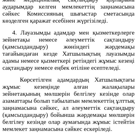
аударымдар келген мемлекеттің заңнамасына
сәйкес Комиссияның шығыстар сметасында
көзделген қаражат есебінен жүргізіледі.
4. Лауазымды адамдар мен қызметкерлерге
зейнетақы немесе әлеуметтік сақтандыру
(қамсыздандыру) жөніндегі жәрдемақы
тағайындаған кезде Хатшылықтың лауазымды
адамы немесе қызметкері ретіндегі жұмыс кезеңі
сақтандыру немесе еңбек өтіліне есептеледі.
Көрсетілген адамдардың Хатшылықтағы
жұмыс кезеңінде алған жалақылары
зейнетақының мөлшерін белгілеу кезінде олар
азаматтары болып табылатын мемлекеттің ұлттық
заңнамасына сәйкес, ал әлеуметтік сақтандыру
(қамсыздандыру) бойынша жәрдемақы мөлшерін
белгілеу кезінде олар аумағында жұмыс істейтін
мемлекет заңнамасына сәйкес ескеріледі.