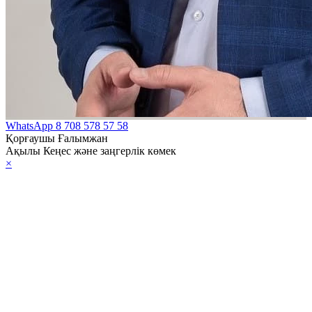
WhatsApp
8 708 578 57 58
Қорғаушы Ғалымжан
Ақылы Кеңес және заңгерлік көмек
×