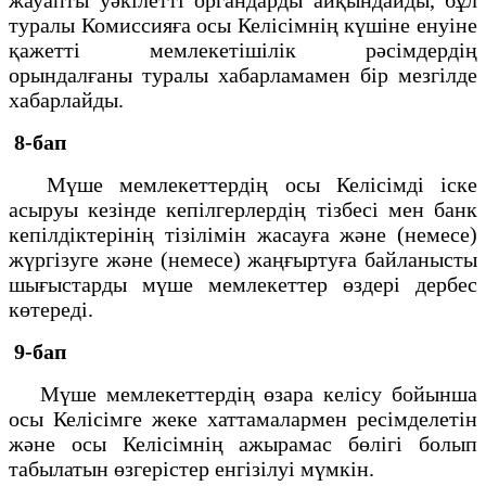
туралы Комиссияға осы Келісімнің күшіне енуіне
қажетті мемлекетішілік рәсімдердің
орындалғаны туралы хабарламамен бір мезгілде
хабарлайды.
8-бап
Мүше мемлекеттердің осы Келісімді іске
асыруы кезінде кепілгерлердің тізбесі мен банк
кепілдіктерінің тізілімін жасауға және (немесе)
жүргізуге және (немесе) жаңғыртуға байланысты
шығыстарды мүше мемлекеттер өздері дербес
көтереді.
9-бап
Мүше мемлекеттердің өзара келісу бойынша
осы Келісімге жеке хаттамалармен ресімделетін
және осы Келісімнің ажырамас бөлігі болып
табылатын өзгерістер енгізілуі мүмкін.