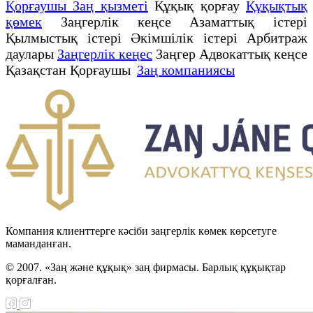
Қорғаушы Заң қызметі
Құқық қорғау
Құқықтық
қөмек
Заңгерлік кеңсе Азаматтық істері
Қылмыстық істері Әкімшілік істері Арбитраж
даулары
Заңгерлік кеңес
Заңгер Адвокаттық кеңсе
Қазақстан Қорғаушы
Заң компаниясы
Компания клиенттерге кәсіби заңгерлік көмек көрсетуге
маманданған.
© 2007. «Заң және құқық» заң фирмасы. Барлық құқықтар
қорғалған.