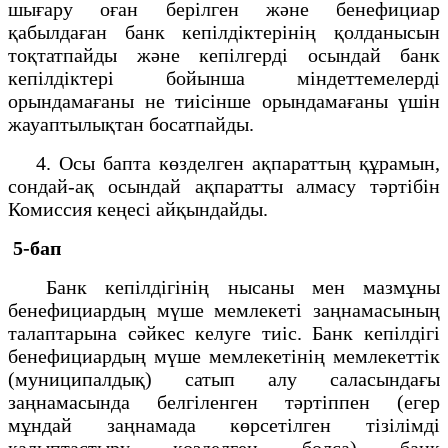
шығару оған берілген және бенефициар
қабылдаған банк кепілдіктерінің қолданысын
тоқтатпайды және кепілгерді осындай банк
кепілдіктері бойынша міндеттемелерді
орындамағаны не тиісінше орындамағаны үшін
жауаптылықтан босатпайды.
4. Осы бапта көзделген ақпараттың құрамын,
сондай-ақ осындай ақпаратты алмасу тәртібін
Комиссия кеңесі айқындайды.
5-бап
Банк кепілдігінің нысаны мен мазмұны
бенефициардың мүше мемлекеті заңнамасының
талаптарына сәйкес келуге тиіс. Банк кепілдігі
бенефициардың мүше мемлекетінің мемлекеттік
(муниципалдық) сатып алу саласындағы
заңнамасында белгіленген тәртіппен (егер
мұндай заңнамада көрсетілген тізілімді
қалыптастыру көзделген болса) банк