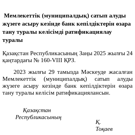
Мемлекеттік (муниципалдық) сатып алуды
жүзеге асыру кезінде банк кепілдіктерін өзара
тану туралы келісімді ратификациялау
туралы
Қазақстан Республикасының Заңы 2025 жылғы 24
қаңтардағы № 160-VIII ҚРЗ.
2023 жылғы 29 тамызда Мәскеуде жасалған
Мемлекеттік (муниципалдық) сатып алуды
жүзеге асыру кезінде банк кепілдіктерін өзара
тану туралы келісім ратификациялансын.
Қазақстан
Республикасының
Қ.
Тоқаев