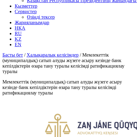
Қазақстан Республикасы Президентінің жанындағы 
Қызметтер
Сервистер
Өзіңді тексер
Жарияланымдар
НҚА
RU
KZ
EN
Басты бет
/
Халықаралық келісімдер
/
Мемлекеттік
(муниципалдық) сатып алуды жүзеге асыру кезінде банк
кепілдіктерін өзара тану туралы келісімді ратификациялау
туралы
Мемлекеттік (муниципалдық) сатып алуды жүзеге асыру
кезінде банк кепілдіктерін өзара тану туралы келісімді
ратификациялау туралы