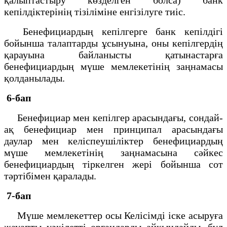
кепілдіктерінің тізіліміне енгізілуге тиіс.
Бенефициардың кепілгерге банк кепілдігі
бойынша талаптарды ұсынуына, оны кепілгердің
қарауына байланысты қатынастарға
бенефициардың мүше мемлекетінің заңнамасы
қолданылады.
6-бап
Бенефициар мен кепілгер арасындағы, сондай-
ақ бенефициар мен принципал арасындағы
даулар мен келіспеушіліктер бенефициардың
мүше мемлекетінің заңнамасына сәйкес
бенефициардың тіркелген жері бойынша сот
тәртібімен қаралады.
7-бап
Мүше мемлекеттер осы Келісімді іске асыруға
жауапты уәкілетті органдарды айқындайды, бұл