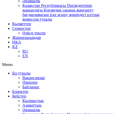
Әкімшілік
Қазақстан Республикасы Президентінің
жанындағы Қоғамдық сананы жаңғырту
бағдарламасын іске асыру жөніндегі ұлттық
комиссия туралы
Қызметтер
Сервистер
Өзіңді тексер
Жарияланымдар
НҚА
KZ
RU
EN
Меню
Біз туралы
Вакансиялар
Пікірлер
Байланыс
Бланктер
Кейстер
Қылмыстық
Азаматтық
Әкімшілік