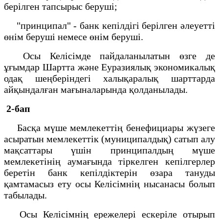
берілген тапсырыс беруші;
"принципал" - банк кепілдігі берілген әлеуетті
өнім беруші немесе өнім беруші.
Осы Келісімде пайдаланылатын өзге де
ұғымдар Шартта және Еуразиялық экономикалық
одақ шеңберіндегі халықаралық шарттарда
айқындалған мағыналарында қолданылады.
2-бап
Басқа мүше мемлекеттің бенефициары жүзеге
асыратын мемлекеттік (муниципалдық) сатып алу
мақсаттары үшін принципалдың мүше
мемлекетінің аумағында тіркелген кепілгерлер
беретін банк кепілдіктерін өзара тануды
қамтамасыз ету осы Келісімнің нысанасы болып
табылады.
Осы Келісімнің ережелері ескеріле отырып