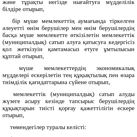
және тұрақты негізде нығайтуға мүдделілік
білдіре отырып,
бір мүше мемлекеттің аумағында тіркелген
әлеуетті өнім берушілер мен өнім берушілердің
басқа мүше мемлекетте өткізілетін мемлекеттік
(муниципалдық) сатып алуға қатысуға кедергісіз
қол жеткізуін қамтамасыз етуге ұмтылысын
құптай отырып,
мүше мемлекеттердің экономикалық
мүдделері ескерілетін тең құқықтылық пен өзара
тиімділік қағидаттарына сүйене отырып,
мемлекеттік (муниципалдық) сатып алуды
жүзеге асыру кезінде тапсырыс берушілердің
құқықтарын тиісті қорғау қажеттілігін ескере
отырып,
төмендегілер туралы келісті: