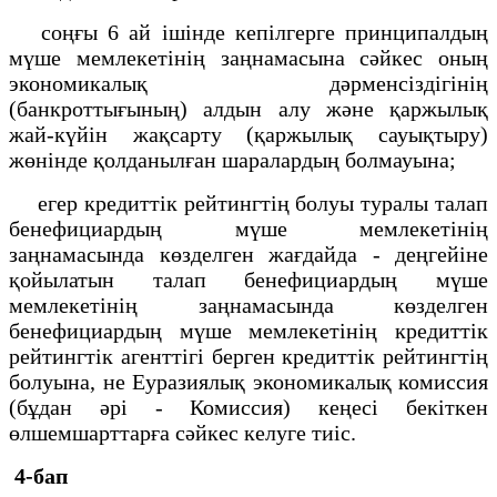
соңғы 6 ай ішінде кепілгерге принципалдың
мүше мемлекетінің заңнамасына сәйкес оның
экономикалық дәрменсіздігінің
(банкроттығының) алдын алу және қаржылық
жай-күйін жақсарту (қаржылық сауықтыру)
жөнінде қолданылған шаралардың болмауына;
егер кредиттік рейтингтің болуы туралы талап
бенефициардың мүше мемлекетінің
заңнамасында көзделген жағдайда - деңгейіне
қойылатын талап бенефициардың мүше
мемлекетінің заңнамасында көзделген
бенефициардың мүше мемлекетінің кредиттік
рейтингтік агенттігі берген кредиттік рейтингтің
болуына, не Еуразиялық экономикалық комиссия
(бұдан әрі - Комиссия) кеңесі бекіткен
өлшемшарттарға сәйкес келуге тиіс.
4-бап