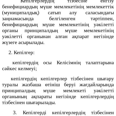
Кепілгерлердің тізбесіне енгізу
бенефициардың мүше мемлекетінің мемлекеттік
(муниципалдық) сатып алу саласындағы
заңнамасында белгіленген тәртіппен,
бенефициардың мүше мемлекетінің уәкілетті
органы принципалдың мүше мемлекетінің
уәкілетті органынан алған ақпарат негізінде
жүзеге асырылады.
2. Кепілгер:
кепілгердің осы Келісімнің талаптарына
сәйкес келмеуі;
кепілгердің кепілгерлер тізбесінен шығару
туралы жазбаша өтініш беруі жағдайларында
принципалдың мүше мемлекеті уәкілетті
органының ақпараты негізінде кепілгерлердің
тізбесінен шығарылады.
3. Кепілгерді кепілгерлердің тізбесінен