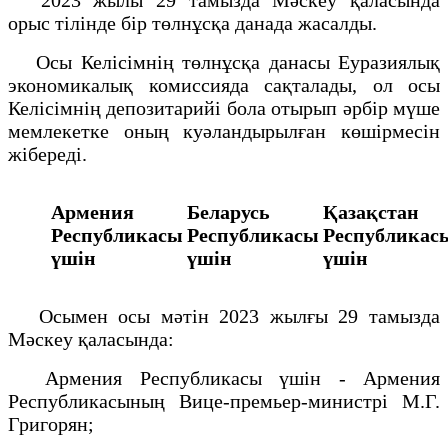
орыс тілінде бір төлнұсқа данада жасалды.
Осы Келісімнің төлнұсқа данасы Еуразиялық
экономикалық комиссияда сақталады, ол осы
Келісімнің депозитарийі бола отырып әрбір мүше
мемлекетке оның куәландырылған көшірмесін
жібереді.
Армения
Беларусь
Қазақстан
Республикасы
Республикасы
Республикас
үшін
үшін
үшін
Осымен осы мәтін 2023 жылғы 29 тамызда
Мәскеу қаласында:
Армения Республикасы үшін - Армения
Республикасының Вице-премьер-министрі М.Г.
Григорян;