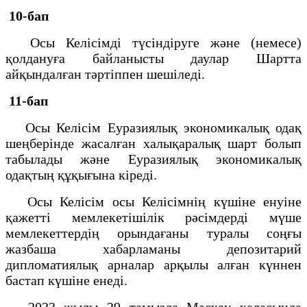
10-бап
Осы Келісімді түсіндіруге және (немесе)
қолдануға байланысты даулар Шартта
айқындалған тәртіппен шешіледі.
11-бап
Осы Келісім Еуразиялық экономикалық одақ
шеңберінде жасалған халықаралық шарт болып
табылады және Еуразиялық экономикалық
одақтың құқығына кіреді.
Осы Келісім осы Келісімнің күшіне енуіне
қажетті мемлекетішілік рәсімдерді мүше
мемлекеттердің орындағаны туралы соңғы
жазбаша хабарламаны депозитарий
дипломатиялық арналар арқылы алған күннен
бастап күшіне енеді.
2023 жылы 29 тамызда Мәскеу қаласында