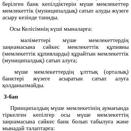
берілген банк кепілдіктерін мүше мемлекеттер
мемлекеттік (муниципалдық) сатып алуды жүзеге
асыру кезінде таниды.
Осы Келісімнің күші мыналарға:
мәліметтері мүше мемлекеттердің
заңнамасына сәйкес мемлекеттік құпияны
(мемлекеттік құпияларды) құрайтын мемлекеттік
(муниципалдық) сатып алуға;
мүше мемлекеттердің ұлттық (орталық)
банктері жүзеге асыратын сатып алуға
қолданылмайды.
3-бап
Принципалдың мүше мемлекетінің аумағында
тіркелген кепілгер осы мүше мемлекеттің
заңнамасына сәйкес банк болып табылуға және
мынадай талаптарға: