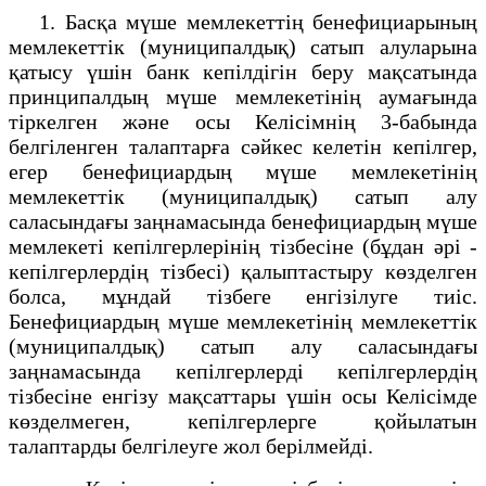
1. Басқа мүше мемлекеттің бенефициарының
мемлекеттік (муниципалдық) сатып алуларына
қатысу үшін банк кепілдігін беру мақсатында
принципалдың мүше мемлекетінің аумағында
тіркелген және осы Келісімнің 3-бабында
белгіленген талаптарға сәйкес келетін кепілгер,
егер бенефициардың мүше мемлекетінің
мемлекеттік (муниципалдық) сатып алу
саласындағы заңнамасында бенефициардың мүше
мемлекеті кепілгерлерінің тізбесіне (бұдан әрі -
кепілгерлердің тізбесі) қалыптастыру көзделген
болса, мұндай тізбеге енгізілуге тиіс.
Бенефициардың мүше мемлекетінің мемлекеттік
(муниципалдық) сатып алу саласындағы
заңнамасында кепілгерлерді кепілгерлердің
тізбесіне енгізу мақсаттары үшін осы Келісімде
көзделмеген, кепілгерлерге қойылатын
талаптарды белгілеуге жол берілмейді.