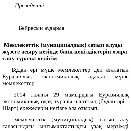
Президенті
Бейресми аударма
Мемлекеттік (муниципалдық) сатып алуды
жүзеге асыру кезінде банк кепілдіктерін өзара
тану туралы келісім
Бұдан әрі мүше мемлекеттер деп аталатын
Еуразиялық экономикалық одаққа мүше
мемлекеттер
2014 жылғы 29 мамырдағы Еуразиялық
экономикалық одақ туралы шарттың (бұдан әрі -
Шарт) ережелерін негізге ала отырып,
мемлекеттік (муниципалдық) сатып алу
саласындағы ынтымақтастықты ұзақ мерзімді