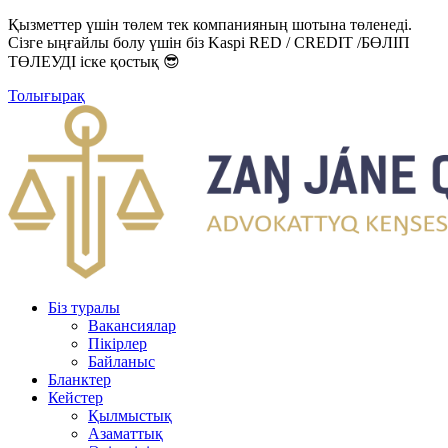
Қызметтер үшін төлем тек компанияның шотына төленеді.
Сізге ыңғайлы болу үшін біз Kaspi RED / CREDIT /БӨЛІП
ТӨЛЕУДІ іске қостық 😎
Толығырақ
Біз туралы
Вакансиялар
Пікірлер
Байланыс
Бланктер
Кейстер
Қылмыстық
Азаматтық