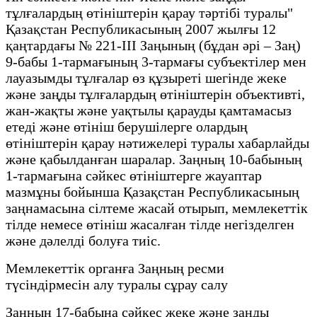
тұлғалардың өтініштерін қарау тәртібі туралы"
Қазақстан Республикасының 2007 жылғы 12
қаңтардағы № 221-III Заңының (бұдан әрі – Заң)
9-бабы 1-тармағының 3-тармағы субъектілер мен
лауазымды тұлғалар өз құзыреті шегінде жеке
және заңды тұлғалардың өтініштерін объективті,
жан-жақты және уақтылы қарауды қамтамасыз
етеді және өтініш берушілерге олардың
өтініштерін қарау нәтижелері туралы хабарлайды
және қабылданған шаралар. Заңның 10-бабының
1-тармағына сәйкес өтініштерге жауаптар
мазмұны бойынша Қазақстан Республикасының
заңнамасына сілтеме жасай отырып, мемлекеттік
тілде немесе өтініш жасалған тілде негізделген
және дәлелді болуға тиіс.
Мемлекеттік органға Заңның ресми
түсіндірмесін алу туралы сұрау салу
Заңның 17-бабына сәйкес жеке және заңды