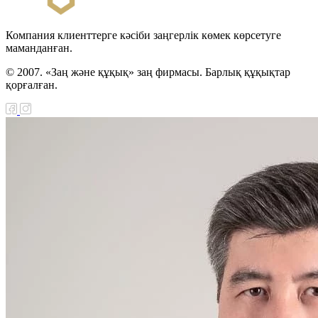
Компания клиенттерге кәсіби заңгерлік көмек көрсетуге
маманданған.
© 2007. «Заң және құқық» заң фирмасы. Барлық құқықтар
қорғалған.