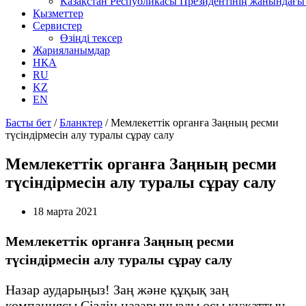
Қазақстан Республикасы Президентінің жанындағы 
Қызметтер
Сервистер
Өзіңді тексер
Жарияланымдар
НҚА
RU
KZ
EN
Басты бет
/
Бланктер
/
Мемлекеттік органға Заңның ресми
түсіндірмесін алу туралы сұрау салу
Мемлекеттік органға Заңның ресми
түсіндірмесін алу туралы сұрау салу
18 марта 2021
Мемлекеттік органға Заңның ресми
түсіндірмесін алу туралы сұрау салу
Назар аударыңыз! Заң және құқық заң
компаниясы Сіздің назарыңызды осы құжаттың