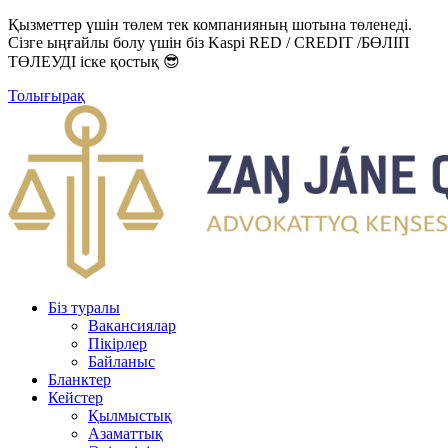
Қызметтер үшін төлем тек компанияның шотына төленеді.
Сізге ыңғайлы болу үшін біз Kaspi RED / CREDIT /БӨЛІП
ТӨЛЕУДІ іске қостық 😎
Толығырақ
Біз туралы
Вакансиялар
Пікірлер
Байланыс
Бланктер
Кейстер
Қылмыстық
Азаматтық