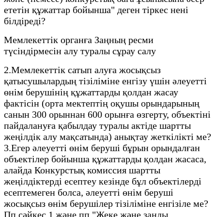
ететін құжаттар бойынша" деген тіркес нені
білдіреді?
Мемлекеттік органға Заңның ресми
түсіндірмесін алу туралы сұрау салу
2.Мемлекеттік сатып алуға жосықсыз
қатысушылардың тізіліміне енгізу үшін әлеуетті
өнім берушінің құжаттарды қолдан жасау
фактісін (орта мектептің оқушы орындарының
санын 300 орыннан 600 орынға өзгерту, объектіні
пайдалануға қабылдау туралы актіде шартты
жеңілдік алу мақсатында) анықтау жеткілікті ме?
3.Егер әлеуетті өнім беруші бұрын орындалған
объектілер бойынша құжаттарды қолдан жасаса,
алайда Конкурстық комиссия шартты
жеңілдіктерді есептеу кезінде бұл объектілерді
есептемеген болса, әлеуетті өнім беруші
жосықсыз өнім берушілер тізіліміне енгізіле ме?
Пп сәйкес.1 және пп."Жеке және заңды