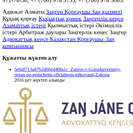
Адвокат Алматы
Заңгер Қорғаушы Заң қызметі
Құқық қорғау
Құқықтық қөмек
Заңгерлік кеңсе
Азаматтық істері
Қылмыстық істері Әкімшілік
істері Арбитраж даулары Заңгерлік кеңес Заңгер
Адвокаттық кеңсе Қазақстан Қорғаушы Заң
компаниясы
Құжатты жүктеп алу
5e6df713a87b2d66ed49fa1c_Zapros-v-Gosudarsvennyj-
organ-po-poluchenii-oficialnom-tolkovanii-Zakona
2016
рет жүктеп алынды