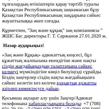
тұлғалардың өтініштерін қарау тәртібі туралы
Қазақстан Республикасының заңнамасын бұзу
Қазақстан Республикасының заңдарына сәйкес
жауаптылыққа әкеп соғады.
Құрметпен, "Заң және құқық" заң компаниясы "
ЖШС Бас директоры Г. Т. Саржанов 27.01.2020 ж.
Назар аударыңыз!
«Заң және Құқық» адвокаттық кеңсесі, бұл
құжаттың жалпылама екендігіне және нақты
сіздің жағдайыңыздың талаптарына сәйкес
келмеуі
мүмкіндігіне көңіл бөлуіңізді сұрайды.
Біздің заңгерлер сіздің нақты жағдайыңызға
сәйкес келетін кез келген
құқықтық құжатты
әзірлеп көмектесуге дайын
.
Қосымша ақпарат алу үшін Заңгер/Адвокат
телефонына
хабарласуыңызға болады
: +7 (708)
971-78-58; +7 (700) 978 5755, +7 (700) 978 5085.