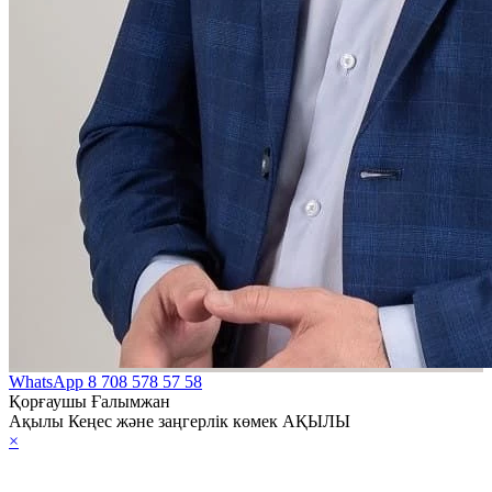
WhatsApp
8 708 578 57 58
Қорғаушы Ғалымжан
Ақылы Кеңес және заңгерлік көмек АҚЫЛЫ
×