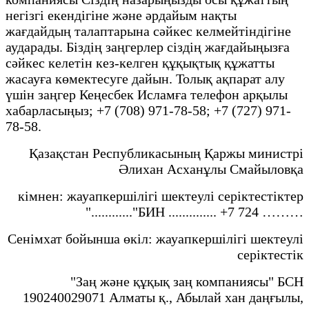
негізгі екендігіне және әрдайым нақты
жағдайдың талаптарына сәйкес келмейтіндігіне
аударады. Біздің заңгерлер сіздің жағдайыңызға
сәйкес келетін кез-келген құқықтық құжатты
жасауға көмектесуге дайын. Толық ақпарат алу
үшін заңгер Кеңесбек Исламға телефон арқылы
хабарласыңыз; +7 (708) 971-78-58; +7 (727) 971-
78-58.
Қазақстан Республикасының Қаржы министрі
Әлихан Асханұлы Смайыловқа
кімнен: жауапкершілігі шектеулі серіктестіктер
"............"БИН .............. +7 724 ………
Сенімхат бойынша өкіл: жауапкершілігі шектеулі
серіктестік
"Заң және құқық заң компаниясы" БСН
190240029071 Алматы қ., Абылай хан даңғылы,