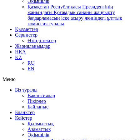
Әкімшілік
Қазақстан Республикасы Президентінің
жанындағы Қоғамдық сананы жаңғырту
бағдарламасын іске асыру жөніндегі ұлттық
комиссия туралы
Қызметтер
Сервистер
Өзіңді тексер
Жарияланымдар
НҚА
KZ
RU
EN
Меню
Біз туралы
Вакансиялар
Пікірлер
Байланыс
Бланктер
Кейстер
Қылмыстық
Азаматтық
Әкімшілік