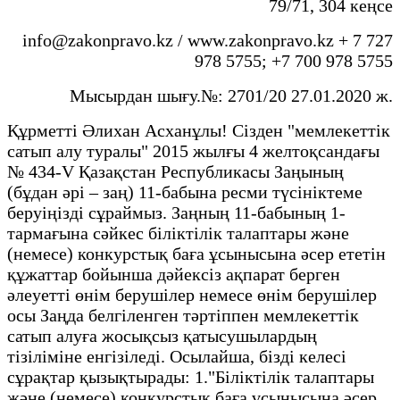
79/71, 304 кеңсе
info@zakonpravo.kz / www.zakonpravo.kz + 7 727
978 5755; +7 700 978 5755
Мысырдан шығу.№: 2701/20 27.01.2020 ж.
Құрметті Әлихан Асханұлы! Сізден "мемлекеттік
сатып алу туралы" 2015 жылғы 4 желтоқсандағы
№ 434-V Қазақстан Республикасы Заңының
(бұдан әрі – заң) 11-бабына ресми түсініктеме
беруіңізді сұраймыз. Заңның 11-бабының 1-
тармағына сәйкес біліктілік талаптары және
(немесе) конкурстық баға ұсынысына әсер ететін
құжаттар бойынша дәйексіз ақпарат берген
әлеуетті өнім берушілер немесе өнім берушілер
осы Заңда белгіленген тәртіппен мемлекеттік
сатып алуға жосықсыз қатысушылардың
тізіліміне енгізіледі. Осылайша, бізді келесі
сұрақтар қызықтырады: 1."Біліктілік талаптары
және (немесе) конкурстық баға ұсынысына әсер