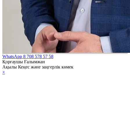
WhatsApp
8 708 578 57 58
Қорғаушы Ғалымжан
Ақылы Кеңес және заңгерлік көмек
×