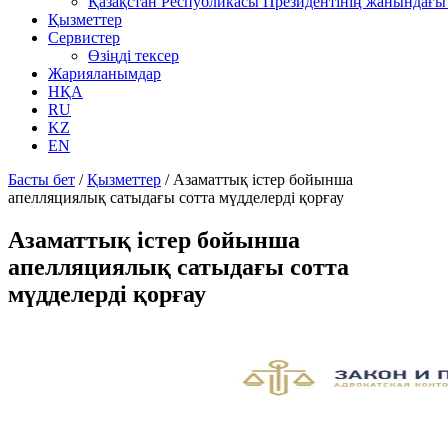
Қазақстан Республикасы Президентінің жанындағы 
Қызметтер
Сервистер
Өзіңді тексер
Жарияланымдар
НҚА
RU
KZ
EN
Басты бет
/
Қызметтер
/
Азаматтық істер бойынша
апелляциялық сатыдағы сотта мүдделерді қорғау
Азаматтық істер бойынша
апелляциялық сатыдағы сотта
мүдделерді қорғау