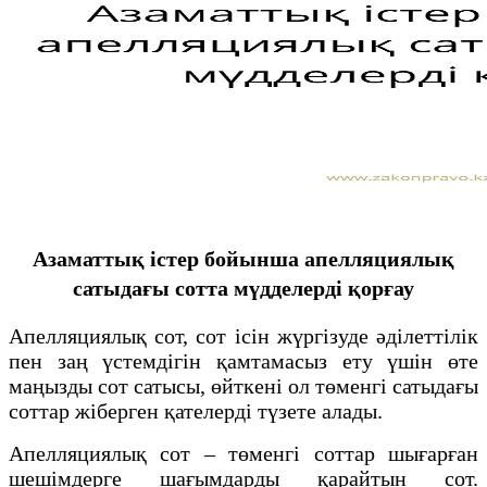
Азаматтық істер бойынша апелляциялық
сатыдағы сотта мүдделерді қорғау
Апелляциялық сот, сот ісін жүргізуде әділеттілік
пен заң үстемдігін қамтамасыз ету үшін өте
маңызды сот сатысы, өйткені ол төменгі сатыдағы
соттар жіберген қателерді түзете алады.
Апелляциялық сот – төменгі соттар шығарған
шешімдерге шағымдарды қарайтын сот.