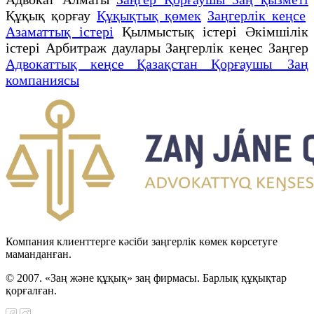
Құқық қорғау
Құқықтық қөмек
Заңгерлік кеңсе
Азаматтық істері
Қылмыстық істері Әкімшілік
істері Арбитраж даулары Заңгерлік кеңес Заңгер
Адвокаттық кеңсе Қазақстан Қорғаушы Заң
компаниясы
Компания клиенттерге кәсіби заңгерлік көмек көрсетуге
маманданған.
© 2007. «Заң және құқық» заң фирмасы. Барлық құқықтар
қорғалған.