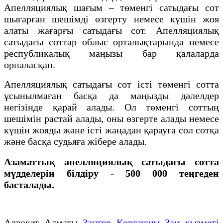
Апелляциялық шағым – төменгі сатыдағы сот
шығарған шешімді өзгерту немесе күшін жоя
алаты жағарғы сатыдағы сот. Апелляциялық
сатыдағы соттар облыс орталықтарында немесе
республикалық маңызы бар қалаларда
орналасқан.
Апелляциялық сатыдағы сот істі төменгі сотта
ұсынылмаған басқа да маңызды дәлелдер
негізінде қарай алады. Ол төменгі соттың
шешімін растай алады, оны өзгерте алады немесе
күшін жояды және істі жаңадан қарауға сол сотқа
және басқа судьяға жібере алады.
Азаматтық апелляциялық сатыдағы сотта
мүдделерін білдіру - 500 000 теңгеден
басталады.
Адвокат Алматы
Заңгер Қорғаушы Заң қызметі