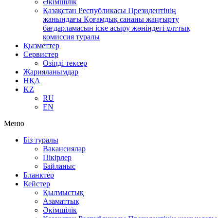
Әкімшілік
Қазақстан Республикасы Президентінің
жанындағы Қоғамдық сананы жаңғырту
бағдарламасын іске асыру жөніндегі ұлттық
комиссия туралы
Қызметтер
Сервистер
Өзіңді тексер
Жарияланымдар
НҚА
KZ
RU
EN
Меню
Біз туралы
Вакансиялар
Пікірлер
Байланыс
Бланктер
Кейстер
Қылмыстық
Азаматтық
Әкімшілік