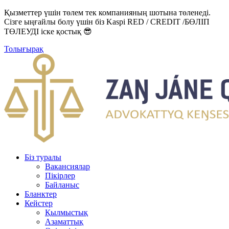
Қызметтер үшін төлем тек компанияның шотына төленеді.
Сізге ыңғайлы болу үшін біз Kaspi RED / CREDIT /БӨЛІП
ТӨЛЕУДІ іске қостық 😎
Толығырақ
Біз туралы
Вакансиялар
Пікірлер
Байланыс
Бланктер
Кейстер
Қылмыстық
Азаматтық