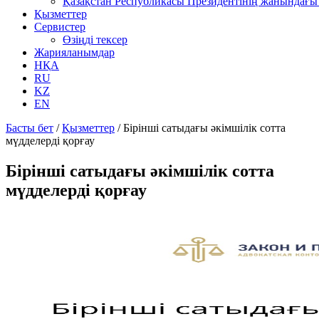
Қазақстан Республикасы Президентінің жанындағы 
Қызметтер
Сервистер
Өзіңді тексер
Жарияланымдар
НҚА
RU
KZ
EN
Басты бет
/
Қызметтер
/
Бірінші сатыдағы әкімшілік сотта
мүдделерді қорғау
Бірінші сатыдағы әкімшілік сотта
мүдделерді қорғау