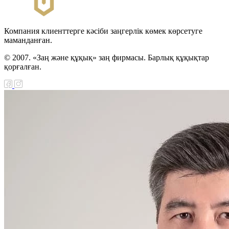
Компания клиенттерге кәсіби заңгерлік көмек көрсетуге
маманданған.
© 2007. «Заң және құқық» заң фирмасы. Барлық құқықтар
қорғалған.