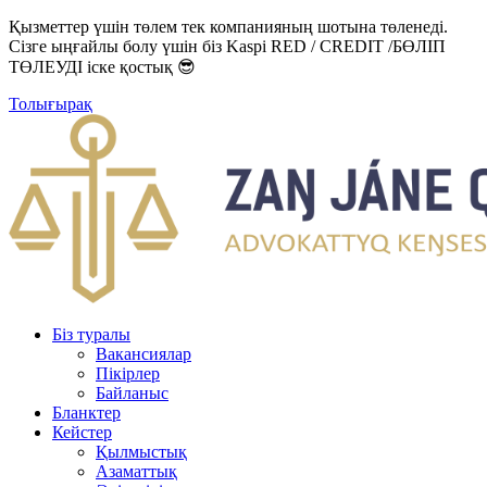
Қызметтер үшін төлем тек компанияның шотына төленеді.
Сізге ыңғайлы болу үшін біз Kaspi RED / CREDIT /БӨЛІП
ТӨЛЕУДІ іске қостық 😎
Толығырақ
Біз туралы
Вакансиялар
Пікірлер
Байланыс
Бланктер
Кейстер
Қылмыстық
Азаматтық