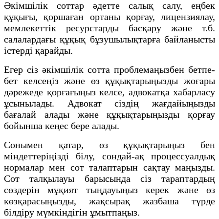
Әкімшілік соттар әдетте салық салу, еңбек
құқығы, қоршаған ортаны қорғау, лицензиялау,
мемлекеттік ресурстарды басқару және т.б.
салалардағы құқық бұзушылықтарға байланысты
істерді қарайды.
Егер сіз әкімшілік сотта проблемаңызбен бетпе-
бет келсеңіз және өз құқықтарыңызды жоғары
дәрежеде қорғағыңыз келсе, адвокатқа хабарласу
ұсынылады. Адвокат сіздің жағдайыңызды
бағалай алады және құқықтарыңызды қорғау
бойынша кеңес бере алады.
Сонымен қатар, өз құқықтарыңыз бен
міндеттеріңізді білу, сондай-ақ процессуалдық
нормалар мен сот талаптарын сақтау маңызды.
Сот талқылауы барысында сіз тараптардың
сөздерін мұқият тыңдауыңыз керек және өз
көзқарасыңызды, жақсырақ жазбаша түрде
білдіру мүмкіндігін ұмытпаңыз.