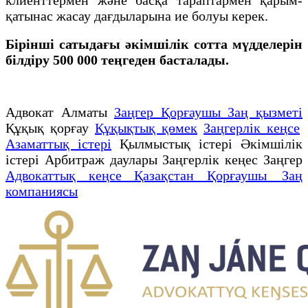
қатынас жасау дағдыларына ие болуы керек.
Бірінші сатыдағы әкімшілік сотта мүдделерін
білдіру 500 000 теңгеден басталады.
Адвокат Алматы
Заңгер Қорғаушы Заң қызметі
Құқық қорғау
Құқықтық қөмек
Заңгерлік кеңсе
Азаматтық істері
Қылмыстық істері Әкімшілік
істері Арбитраж даулары Заңгерлік кеңес Заңгер
Адвокаттық кеңсе Қазақстан Қорғаушы Заң
компаниясы