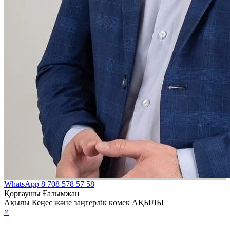
WhatsApp
8 708 578 57 58
Қорғаушы Ғалымжан
Ақылы Кеңес және заңгерлік көмек АҚЫЛЫ
×