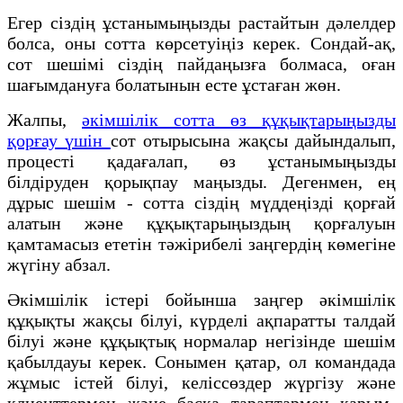
Егер сіздің ұстанымыңызды растайтын дәлелдер
болса, оны сотта көрсетуіңіз керек. Сондай-ақ,
сот шешімі сіздің пайдаңызға болмаса, оған
шағымдануға болатынын есте ұстаған жөн.
Жалпы,
әкімшілік сотта өз құқықтарыңызды
қорғау үшін
сот отырысына жақсы дайындалып,
процесті қадағалап, өз ұстанымыңызды
білдіруден қорықпау маңызды. Дегенмен, ең
дұрыс шешім - сотта сіздің мүддеңізді қорғай
алатын және құқықтарыңыздың қорғалуын
қамтамасыз ететін тәжірибелі заңгердің көмегіне
жүгіну абзал.
Әкімшілік істері бойынша заңгер әкімшілік
құқықты жақсы білуі, күрделі ақпаратты талдай
білуі және құқықтық нормалар негізінде шешім
қабылдауы керек. Сонымен қатар, ол командада
жұмыс істей білуі, келіссөздер жүргізу және
клиенттермен және басқа тараптармен қарым-