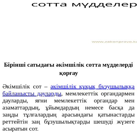
Бірінші сатыдағы әкімшілік сотта мүдделерді
қорғау
Әкімшілік сот –
әкімшілік құқық бұзушылыққа
байланысты дауларды
, мемлекеттік органдармен
дауларды, яғни мемлекеттік органдар мен
азаматтардың, ұйымдардың немесе басқа да
заңды тұлғалардың арасындағы қатынастарды
реттейтін заң бұзушылықтарды шешуді жүзеге
асыратын сот.