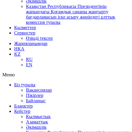
Әкімшілік
Қазақстан Республикасы Президентінің
жанындағы Қоғамдық сананы жаңғырту
бағдарламасын іске асыру жөніндегі ұлттық
комиссия туралы
Қызметтер
Сервистер
Өзіңді тексер
Жарияланымдар
НҚА
KZ
RU
EN
Меню
Біз туралы
Вакансиялар
Пікірлер
Байланыс
Бланктер
Кейстер
Қылмыстық
Азаматтық
Әкімшілік