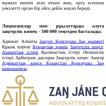
мүмкін екенін атап өткен жөн, орта есеппен
уәкілетті орган бір айға дейін жауап береді.
Лицензиялар мен рұқсаттарды алуға
заңгерлік көмек - 500 000 теңгеден басталады.
Адвокат Алматы
Заңгер Қорғаушы Заң қызметі
Құқық қорғау
Құқықтық қөмек
Заңгерлік кеңсе
Азаматтық істері
Қылмыстық істері Әкімшілік
істері Арбитраж даулары Заңгерлік кеңес Заңгер
Адвокаттық кеңсе Қазақстан Қорғаушы Заң
компаниясы