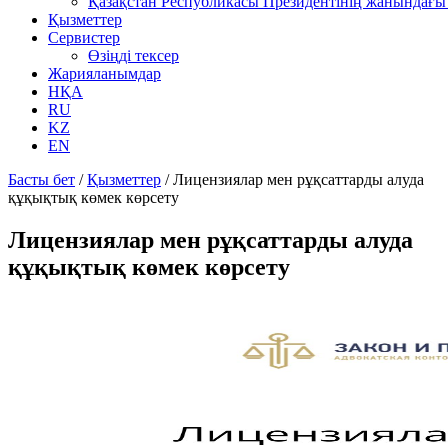
Қазақстан Республикасы Президентінің жанындағы 
Қызметтер
Сервистер
Өзіңді тексер
Жарияланымдар
НҚА
RU
KZ
EN
Басты бет
/
Қызметтер
/
Лицензиялар мен рұқсаттарды алуда
құқықтық көмек көрсету
Лицензиялар мен рұқсаттарды алуда
құқықтық көмек көрсету