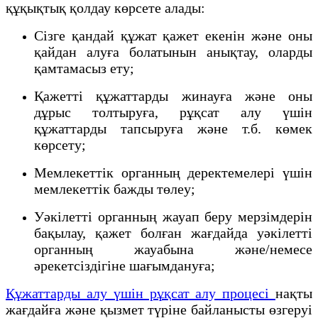
құқықтық қолдау көрсете алады:
Сізге қандай құжат қажет екенін және оны
қайдан алуға болатынын анықтау, оларды
қамтамасыз ету;
Қажетті құжаттарды жинауға және оны
дұрыс толтыруға, рұқсат алу үшін
құжаттарды тапсыруға және т.б. көмек
көрсету;
Мемлекеттік органның деректемелері үшін
мемлекеттік бажды төлеу;
Уәкілетті органның жауап беру мерзімдерін
бақылау, қажет болған жағдайда уәкілетті
органның жауабына және/немесе
әрекетсіздігіне шағымдануға;
Құжаттарды алу үшін рұқсат алу процесі
нақты
жағдайға және қызмет түріне байланысты өзгеруі