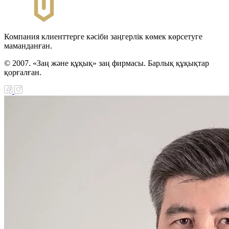
Компания клиенттерге кәсіби заңгерлік көмек көрсетуге
маманданған.
© 2007. «Заң және құқық» заң фирмасы. Барлық құқықтар
қорғалған.