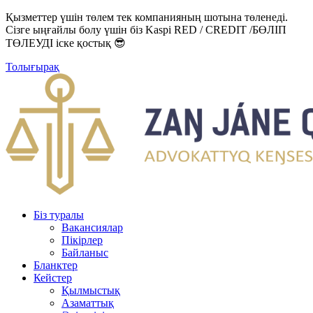
Қызметтер үшін төлем тек компанияның шотына төленеді.
Сізге ыңғайлы болу үшін біз Kaspi RED / CREDIT /БӨЛІП
ТӨЛЕУДІ іске қостық 😎
Толығырақ
Біз туралы
Вакансиялар
Пікірлер
Байланыс
Бланктер
Кейстер
Қылмыстық
Азаматтық