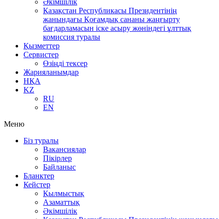
Әкімшілік
Қазақстан Республикасы Президентінің
жанындағы Қоғамдық сананы жаңғырту
бағдарламасын іске асыру жөніндегі ұлттық
комиссия туралы
Қызметтер
Сервистер
Өзіңді тексер
Жарияланымдар
НҚА
KZ
RU
EN
Меню
Біз туралы
Вакансиялар
Пікірлер
Байланыс
Бланктер
Кейстер
Қылмыстық
Азаматтық
Әкімшілік