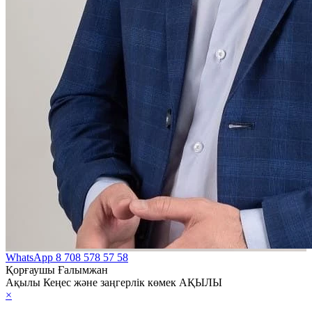
WhatsApp
8 708 578 57 58
Қорғаушы Ғалымжан
Ақылы Кеңес және заңгерлік көмек АҚЫЛЫ
×