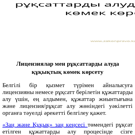
Лицензиялар мен рұқсаттарды алуда
құқықтық көмек көрсету
Белгілі бір қызмет түрімен айналысуға
лицензияны немесе рұқсатт берілетін құжаттарды
алу үшін, ең алдымен, құжаттар жиынтығына
және лицензия/рұқсат алу жөніндегі уәкілетті
органға тәуелді әрекетті белгілеу қажет.
«Заң және Құқық» заң кеңсесі
төмендегі рұқсат
етілген құжаттарды алу процесінде сізге