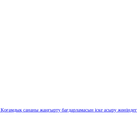
Қоғамдық сананы жаңғырту бағдарламасын іске асыру жөніндег