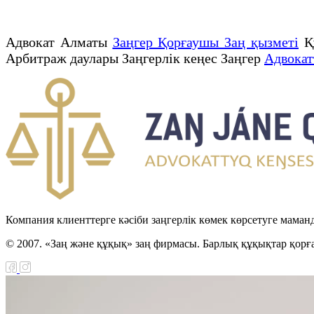
Адвокат Алматы
Заңгер Қорғаушы Заң қызметі
Қ
Арбитраж даулары Заңгерлік кеңес Заңгер
Адвокат
Компания клиенттерге кәсіби заңгерлік көмек көрсетуге маман
© 2007. «Заң және құқық» заң фирмасы. Барлық құқықтар қорғ