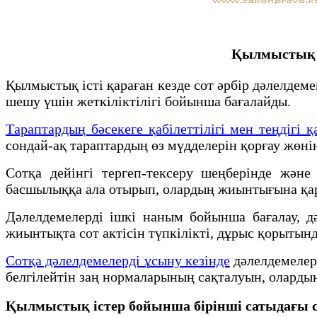
Қылмыстық іс
Қылмыстық істі қараған кезде сот әрбір дәлелдеме
шешу үшін жеткіліктілігі бойынша бағалайды.
Тараптардың бәсекеге қабілеттілігі мен теңдігі 
сондай-ақ тараптардың өз мүдделерін қорғау жөнін
Сотқа дейінгі тергеп-тексеру шеңберінде жән
басшылыққа ала отырып, олардың жиынтығына қара
Дәлелдемелердi iшкi наным бойынша бағалау, д
жиынтықта сот актiсiн түпкiлiктi, дұрыс қорытынд
Сотқа дәлелдемелерді ұсыну кезінде
дәлелдемелер 
белгілейтін заң нормаларының сақталуын, олардың
Қылмыстық істер бойынша бірінші сатыдағы сотт