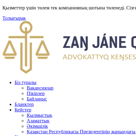
Қызметтер үшін төлем тек компанияның шотына төленеді. Сізг
Толығырақ
Біз туралы
Вакансиялар
Пікірлер
Байланыс
Бланктер
Кейстер
Қылмыстық
Азаматтық
Әкімшілік
Қазақстан Республикасы Президентінің жанындағы 