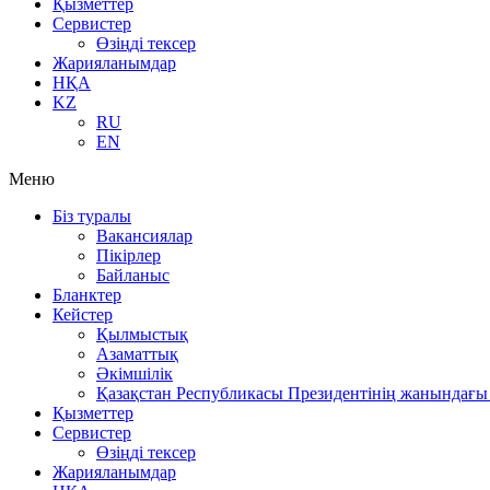
Қызметтер
Сервистер
Өзіңді тексер
Жарияланымдар
НҚА
KZ
RU
EN
Меню
Біз туралы
Вакансиялар
Пікірлер
Байланыс
Бланктер
Кейстер
Қылмыстық
Азаматтық
Әкімшілік
Қазақстан Республикасы Президентінің жанындағы 
Қызметтер
Сервистер
Өзіңді тексер
Жарияланымдар