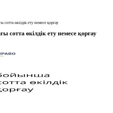
 сотта өкілдік ету немесе қорғау
ы сотта өкілдік ету немесе қорғау