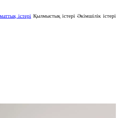
маттық істері
Қылмыстық істері Әкімшілік істері