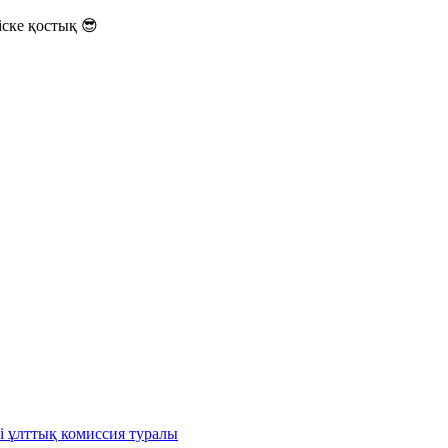
ске қостық 😎
і ұлттық комиссия туралы