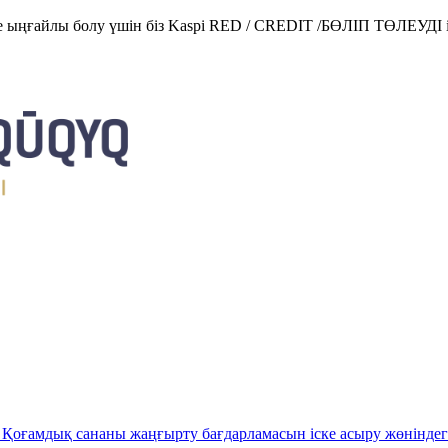
е ыңғайлы болу үшін біз Kaspi RED / CREDIT /БӨЛІП ТӨЛЕУДІ і
Қоғамдық сананы жаңғырту бағдарламасын іске асыру жөніндег