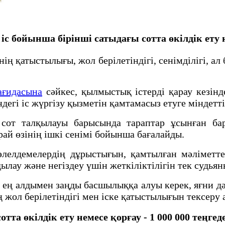
 бойынша бірінші сатыдағы сотта өкілдік ету 
нің қатыстылығы, жол берілетіндігі, сенімділігі, а
қағидасына
сәйкес, қылмыстық істерді қарау кезінд
дегі іс жүргізу қызметін қамтамасыз етуге міндетті
е сот талқылауы барысында тараптар ұсынған ба
й өзінің ішкі сенімі бойынша бағалайды.
әлелдемелердің дұрыстығын, қамтылған мәлiметт
ылау және негiздеу үшiн жеткiлiктiлiгiн тек судьян
ең алдымен заңды басшылыққа алуы керек, яғни дә
 жол берілетіндігі мен іске қатыстылығын тексеру
а өкілдік ету немесе қорғау - 1 000 000 теңгед