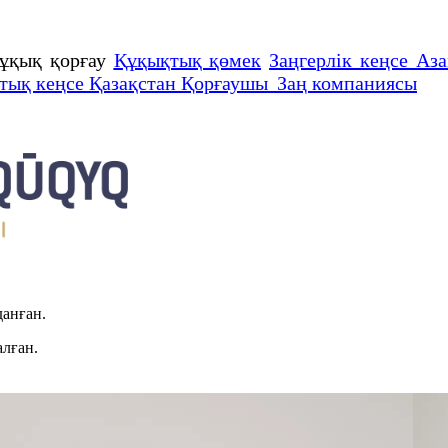
ұқық қорғау
Құқықтық қөмек
Заңгерлік кеңсе Аза
тық кеңсе Қазақстан Қорғаушы Заң компаниясы
данған.
алған.