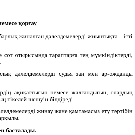
немесе қорғау
л барлық жиналған дәлелдемелерді жиынтықта – істі
е сот отырысында тараптарға тең мүмкіндіктерді,
.
рлық дәлелдемелерді судья заң мен ар-ожданды
ердiң ақиқаттығын немесе жалғандығын, олардың
ың тiкелей шешуiн бiлдiредi.
лелдемелерді жинау және қамтамасыз ету тәртібін
 арқылы.
ен басталады.