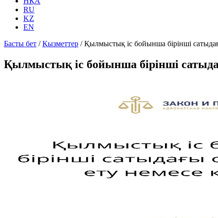
НҚА
RU
KZ
EN
Басты бет
/
Қызметтер
/
Қылмыстық іс бойынша бірінші сатыдағы
Қылмыстық іс бойынша бірінші сатыдағ