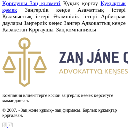
Қорғаушы Заң қызметі
Құқық қорғау
Құқықтық
қөмек
Заңгерлік кеңсе Азаматтық істері
Қылмыстық істері Әкімшілік істері Арбитраж
даулары Заңгерлік кеңес Заңгер Адвокаттық кеңсе
Қазақстан Қорғаушы Заң компаниясы
Компания клиенттерге кәсіби заңгерлік көмек көрсетуге
маманданған.
© 2007. «Заң және құқық» заң фирмасы. Барлық құқықтар
қорғалған.