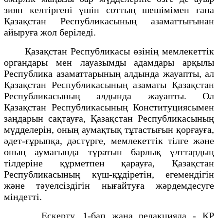
зиян келтіргені үшін соттың шешімімен ғана
Қазақстан Республикасының азаматтығынан
айыруға жол беріледі.
Қазақстан Республикасы өзінің мемлекеттік
органдары мен лауазымды адамдары арқылы
Республика азаматтарының алдында жауапты, ал
Қазақстан Республикасының азаматы Қазақстан
Республикасының алдында жауапты. Ол
Қазақстан Республикасының Конституциясымен
заңдарын сақтауға, Қазақстан Республикасының
мүдделерін, оның аумақтық тұтастығын қорғауға,
әдет-ғұрыпқа, дәстүрге, мемлекеттік тілге және
оның аумағында тұратын барлық ұлттардың
тілдеріне құрметпен қарауға, Қазақстан
Республикасының күш-құдіретін, егемендігін
және тәуелсіздігін нығайтуға жәрдемдесуге
міндетті.
Ескерту. 1-бап жаңа редакцияда - ҚР