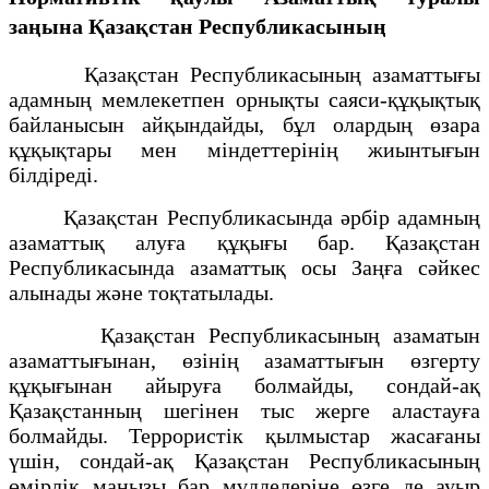
заңына Қазақстан Республикасының
Қазақстан Республикасының азаматтығы
адамның мемлекетпен орнықты саяси-құқықтық
байланысын айқындайды, бұл олардың өзара
құқықтары мен міндеттерінің жиынтығын
білдіреді.
Қазақстан Республикасында әрбiр адамның
азаматтық алуға құқығы бар. Қазақстан
Республикасында азаматтық осы Заңға сәйкес
алынады және тоқтатылады.
Қазақстан Республикасының азаматын
азаматтығынан, өзiнiң азаматтығын өзгерту
құқығынан айыруға болмайды, сондай-ақ
Қазақстанның шегінен тыс жерге аластауға
болмайды. Террористік қылмыстар жасағаны
үшін, сондай-ақ Қазақстан Республикасының
өмірлік маңызы бар мүдделеріне өзге де ауыр