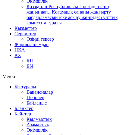
Әкімшілік
Қазақстан Республикасы Президентінің
жанындағы Қоғамдық сананы жаңғырту
бағдарламасын іске асыру жөніндегі ұлттық
комиссия туралы
Қызметтер
Сервистер
Өзіңді тексер
Жарияланымдар
НҚА
KZ
RU
EN
Меню
Біз туралы
Вакансиялар
Пікірлер
Байланыс
Бланктер
Кейстер
Қылмыстық
Азаматтық
Әкімшілік