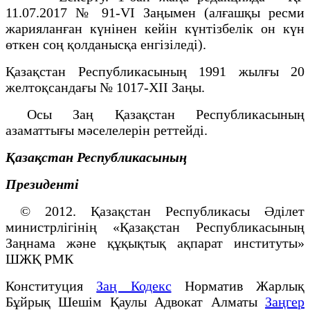
11.07.2017 № 91-VI Заңымен (алғашқы ресми
жарияланған күнінен кейін күнтізбелік он күн
өткен соң қолданысқа енгізіледі).
Қазақстан Республикасының 1991 жылғы 20
желтоқсандағы № 1017-XII Заңы.
Осы Заң Қазақстан Республикасының
азаматтығы мәселелерін реттейді.
Қазақстан Республикасының
Президенті
© 2012. Қазақстан Республикасы Әділет
министрлігінің «Қазақстан Республикасының
Заңнама және құқықтық ақпарат институты»
ШЖҚ РМК
Конституция
Заң Кодекс
Норматив Жарлық
Бұйрық Шешім Қаулы
Адвокат Алматы
Заңгер