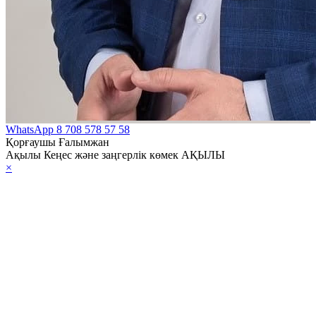
WhatsApp
8 708 578 57 58
Қорғаушы Ғалымжан
Ақылы Кеңес және заңгерлік көмек АҚЫЛЫ
×