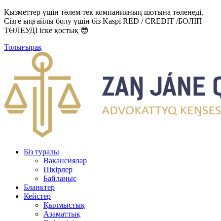
Қызметтер үшін төлем тек компанияның шотына төленеді.
Сізге ыңғайлы болу үшін біз Kaspi RED / CREDIT /БӨЛІП
ТӨЛЕУДІ іске қостық 😎
Толығырақ
Біз туралы
Вакансиялар
Пікірлер
Байланыс
Бланктер
Кейстер
Қылмыстық
Азаматтық