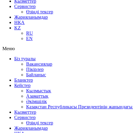
Қызметтер
Сервистер
Өзіңді тексер
Жарияланымдар
НҚА
KZ
RU
EN
Меню
Біз туралы
Вакансиялар
Пікірлер
Байланыс
Бланктер
Кейстер
Қылмыстық
Азаматтық
Әкімшілік
Қазақстан Республикасы Президентінің жанындағы 
Қызметтер
Сервистер
Өзіңді тексер
Жарияланымдар