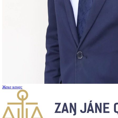
Жеке кеңес