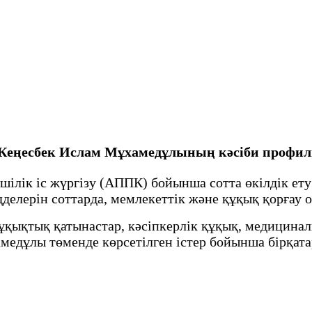
Кеңесбек Ислам Мұхамедұлының кәсіби профил
ілік іс жүргізу (АППК) бойынша сотта өкілдік ету
елерін соттарда, мемлекеттік және құқық қорғау о
құқықтық қатынастар, кәсіпкерлік құқық, медицинал
медұлы төменде көрсетілген істер бойынша бірқата