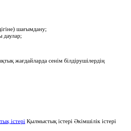
;
ігіне) шағымдану;
 даулар;
қықтық жағдайларда сенім білдірушілердің
тық істері
Қылмыстық істері Әкімшілік істері