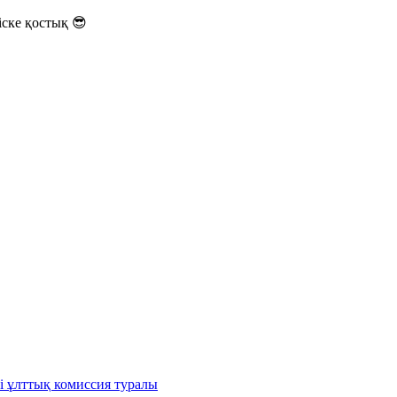
ске қостық 😎
і ұлттық комиссия туралы