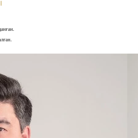
данған.
алған.