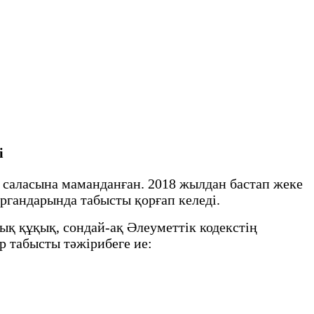
і
 саласына маманданған. 2018 жылдан бастап жеке
ргандарында табысты қорғап келеді.
ық құқық, сондай-ақ Әлеуметтік кодекстің
р табысты тәжірибеге ие: