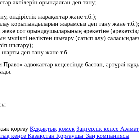
ар актілерін орындалған деп тану;
, өндірістік жарақаттар және т.б.);
лау қорытындыларын жарамсыз деп тану және т.б.)
 жеке сот орындаушыларының әрекетіне (әрекетсізд
 мүлікті иеліктен шығару (сатып алу) саласындағы
ріп шығару);
шарты деп тану және т.б.
и Право» адвокаттар кеңсесінде бастап, әртүрлі құ
ады.
сы
қық қорғау
Құқықтық қөмек
Заңгерлік кеңсе Азамат
тық кеңсе Қазақстан Қорғаушы Заң компаниясы