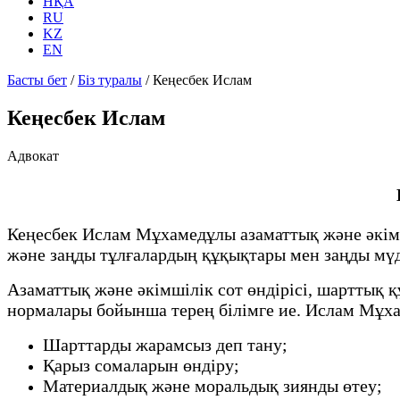
НҚА
RU
KZ
EN
Басты бет
/
Біз туралы
/
Кеңесбек Ислам
Кеңесбек Ислам
Адвокат
Кеңесбек Ислам Мұхамедұлы азаматтық және әкімш
және заңды тұлғалардың құқықтары мен заңды мүдд
Азаматтық және әкімшілік сот өндірісі, шарттық 
нормалары бойынша терең білімге ие. Ислам Мұха
Шарттарды жарамсыз деп тану;
Қарыз сомаларын өндіру;
Материалдық және моральдық зиянды өтеу;