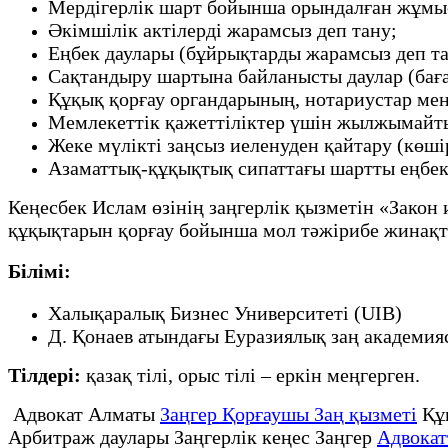
Мердігерлік шарт бойынша орындалған жұмыст
Әкімшілік актілерді жарамсыз деп тану;
Еңбек даулары (бұйрықтарды жарамсыз деп тану
Сақтандыру шартына байланысты даулар (баға
Құқық қорғау органдарының, нотариустар мен
Мемлекеттік қажеттіліктер үшін жылжымайтын
Жеке мүлікті заңсыз иеленуден қайтару (көші
Азаматтық-құқықтық сипаттағы шартты еңбек 
Кеңесбек Ислам өзінің заңгерлік қызметін «Закон 
құқықтарын қорғау бойынша мол тәжірибе жинақт
Білімі:
Халықаралық Бизнес Университеті (UIB)
Д. Қонаев атындағы Еуразиялық заң академия
Тілдері:
қазақ тілі, орыс тілі – еркін меңгерген.
Адвокат Алматы
Заңгер Қорғаушы Заң қызметі
Құ
Арбитраж даулары Заңгерлік кеңес Заңгер
Адвокат