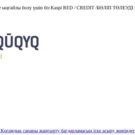
е ыңғайлы болу үшін біз Kaspi RED / CREDIT /БӨЛІП ТӨЛЕУДІ і
Қоғамдық сананы жаңғырту бағдарламасын іске асыру жөніндег