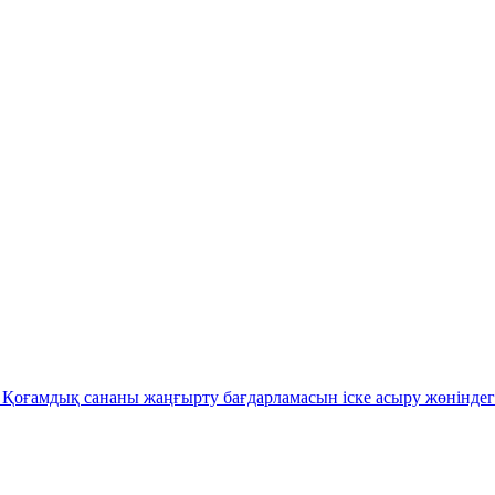
Қоғамдық сананы жаңғырту бағдарламасын іске асыру жөніндег