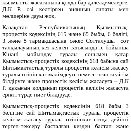
қылмысты жасағанына қолда бар дәлелдемелерге,
Д.К Р. өзі келтірген зиянның сипаты мен
мөлшеріне дауы жоқ.
Қазақстан Республикасының Қылмыстық-
процестік кодексiнің 615 және 65 быбы, 6 бөлігі,
3 және 5 тармақшасына сәкес Сотталушы сот
талқылауының кез келген сатысында іс бойынша
Кінәні мойындау туралы сонымен қатар
Қылмыстық-процестік кодексiнің 618 бабына сай
Ынтымақтастық туралы процестік келісім жасасу
туралы өтінішхат мәлімдеуге немесе оған келісім
білдіруге және процестік келісім жасасуға – Д.К
Р. құқығын қолданып процестік келісім жасасуға
ерікті түрде ниет білдіруде.
Қылмыстық-процестік кодексiнің 618 бабы 3
бөлігіне сай Ынтымақтастық туралы процестік
келісім жасасу туралы өтінішхат сотқа дейінгі
тергеп-тексеру басталған кезден бастап және