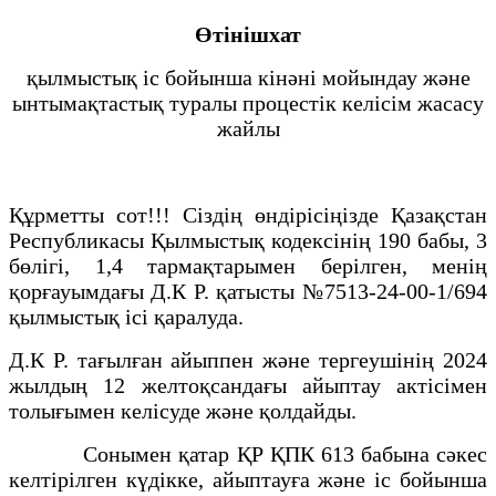
Өтінішхат
қылмыстық іс бойынша кінәні мойындау және
ынтымақтастық туралы процестік келісім жасасу
жайлы
Құрметты сот!!! Сіздің өндірісіңізде Қазақстан
Республикасы Қылмыстық кодексінің 190 бабы, 3
бөлігі, 1,4 тармақтарымен берілген, менің
қорғауымдағы Д.К Р. қатысты №7513-24-00-1/694
қылмыстық ісі қаралуда.
Д.К Р. тағылған айыппен және тергеушінің 2024
жылдың 12 желтоқсандағы айыптау актісімен
толығымен келісуде және қолдайды.
Сонымен қатар ҚР ҚПК 613 бабына сәкес
келтірілген күдікке, айыптауға және іс бойынша