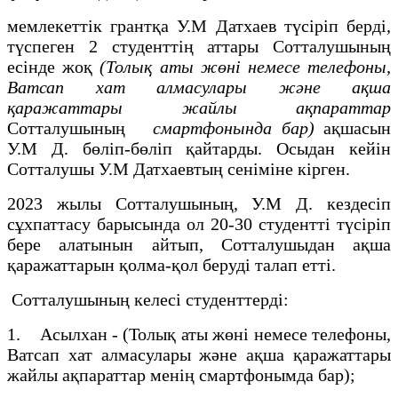
мемлекеттік грантқа У.М Датхаев түсіріп берді,
түспеген 2 студенттің аттары Сотталушының
есінде жоқ
(Толық аты жөні немесе телефоны,
Ватсап хат алмасулары және ақша
қаражаттары жайлы ақпараттар
Сотталушының
смартфонында бар)
ақшасын
У.М Д. бөліп-бөліп қайтарды. Осыдан кейін
Сотталушы У.М Датхаевтың сеніміне кірген.
2023 жылы Сотталушының, У.М Д. кездесіп
сұхпаттасу барысында ол 20-30 студентті түсіріп
бере алатынын айтып, Сотталушыдан ақша
қаражаттарын қолма-қол беруді талап етті.
Сотталушының келесі студенттерді:
1. Асылхан - (Толық аты жөні немесе телефоны,
Ватсап хат алмасулары және ақша қаражаттары
жайлы ақпараттар менің смартфонымда бар);