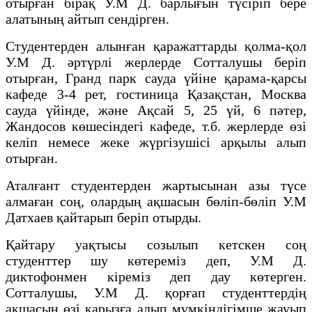
отырған бірақ У.М Д. барлығын түсіріп бере
алатының айтып сендірген.
Студентерден алынған қаражаттарды қолма-қол
У.М Д. әртүрлі жерлерде Сотталушы беріп
отырған, Гранд парк сауда үйіне қарама-қарсы
кафеде 3-4 рет, гостиница Қазақстан, Москва
сауда үйінде, және Ақсай 5, 25 үй, 6 пәтер,
Жандосов көшесіндегі кафеде, т.б. жерлерде өзі
келіп немесе жеке жүргізушісі арқылы алып
отырған.
Аталғант студентерден жартысынан азы түсе
алмаған соң, олардың ақшасын бөліп-бөліп У.М
Датхаев қайтарып беріп отырды.
Қайтару уақтысы созылып кетскен соң
студенттер шу көтереміз деп, У.М Д.
диктофонмен кіреміз деп дау көтерген.
Сотталушы, У.М Д. қорғап студенттердің
ақшасын өзі қарызға алып мүмкіндігімше жауып