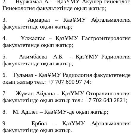
2. Нұржамал А. – ҚазҰМУ Акушер гинеколог,
Гинекология факультетінде оқып жатыр;
3. Ақмарал – ҚазҰМУ Афтальмалогия
факультетінде оқып жатыр;
4. Ұлжалғас – ҚазҰМУ Гастроэнтерология
факультетәнде оқып жатыр;
5. Акимбаева А.Б. – ҚазҰМУ Радиология
факультетәнде оқып жатыр;
6. Гульназ - ҚазҰМУ Радиология факультетәнде
оқып жатыр тел.: +7 707 690 97 74;
7. Жұман Айдана - ҚазҰМУ Оторалингология
факультетінде оқып жатыр тел.: +7 702 643 2821;
8. М. Аділет – ҚазҰМУ-де оқып жатыр;
9. Ербол – ҚазҰМУ Афтальмалогия
факультетінде оқып жатыр.