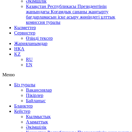
Әкімшілік
Қазақстан Республикасы Президентінің
жанындағы Қоғамдық сананы жаңғырту
бағдарламасын іске асыру жөніндегі ұлттық
комиссия туралы
Қызметтер
Сервистер
Өзіңді тексер
Жарияланымдар
НҚА
KZ
RU
EN
Меню
Біз туралы
Вакансиялар
Пікірлер
Байланыс
Бланктер
Кейстер
Қылмыстық
Азаматтық
Әкімшілік