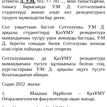
істейтін
Д. У.М.
тел. +7 701 ..., мені таныстырған,
танысу барысында У.М Д. Сотталушыға
студентерді жинап алып кел резедентураға
түсруге мүмкіндігім бар деген.
Сол уақыттыан бастап Сотталушы, У.М Д.
арқылы студенттерді ҚазҰМУ резидентура
мамандығына түсіру үшін жинауды бастады, У.М
Д. беретін сомадан бөлек Сотталушы өзінеде
кіші-гірім пайызды алып отырған.
Сотталушының да ҚазҰМУ резидентура
мамандығына түсуге құлшынысы болған соң,
курстастарына У.М Д. арқылы оқуға түсуге
болатындығын айиқан.
Содан 2022 жылы:
1. Мақшан Нұрболат – ҚазҰМУ
Оторалингология факультетінде оқып жатыр;