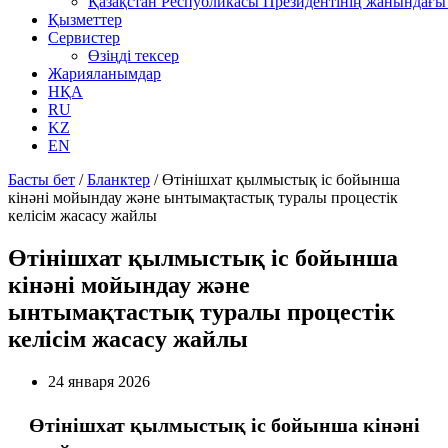
Қазақстан Республикасы Президентінің жанындағы 
Қызметтер
Сервистер
Өзіңді тексер
Жарияланымдар
НҚА
RU
KZ
EN
Басты бет
/
Бланктер
/
Өтінішхат қылмыстық іс бойынша
кінәні мойындау және ынтымақтастық туралы процестік
келісім жасасу жайлы
Өтінішхат қылмыстық іс бойынша
кінәні мойындау және
ынтымақтастық туралы процестік
келісім жасасу жайлы
24 января 2026
Өтінішхат қылмыстық іс бойынша кінәні