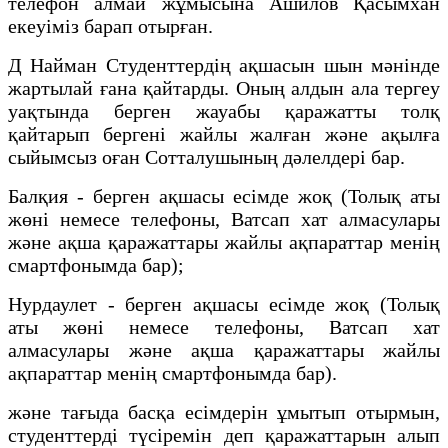
телефон алмай жұмысына Ашилов Қасымхан
екеуіміз барап отырған.
Д Найман Студенттердің ақшасын шын мәнінде
жартылай ғана қайтарды. Оның алдын ала тергеу
уақтында берген жауабы қаражатты толқ
қайтарып бергені жайлы жалған және ақылға
сыйымсыз оған Сотталушының дәлелдері бар.
Балқия - берген ақшасы есімде жоқ (Толық аты
жөні немесе телефоны, Ватсап хат алмасулары
және ақша қаражаттары жайлы ақпараттар менің
смартфонымда бар);
Нурдаулет - берген ақшасы есімде жоқ (Толық
аты жөні немесе телефоны, Ватсап хат
алмасулары және ақша қаражаттары жайлы
ақпараттар менің смартфонымда бар).
және тағыда басқа есімдерін ұмытып отырмын,
студенттерді түсіремін деп қаражаттарын алып