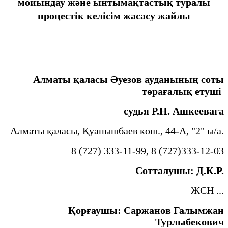
мойындау және ынтымақтастық туралы
процестік келісім жасасу жайлы
Алматы қаласы Әуезов ауданының соты
төрағалық етуші
судья Р.Н. Ашкееваға
Алматы қаласы, Қуанышбаев көш., 44-А, "2" ы/а.
8 (727) 333-11-99, 8 (727)333-12-03
Сотталушы: Д.К.Р.
ЖСН ...
Қорғаушы: Саржанов Галымжан
Турлыбекович