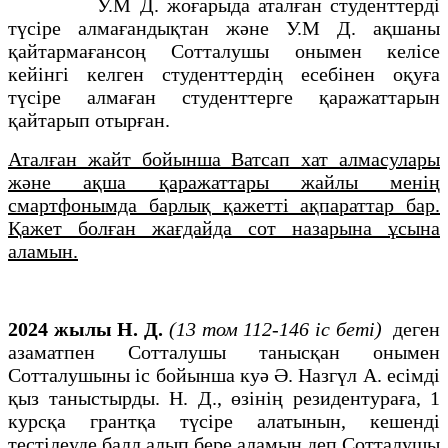
У.М Д. жоғарыда аталған студенттерді
түсіре алмағандықтан және У.М Д. ақшаны
қайтармағансоң Сотталушы онымен келісе
кейінгі келген студенттердің есебінен оқуға
түсіре алмаған студенттерге қаражаттарын
қайтарып отырған.
Аталған жайт бойынша Ватсап хат алмасулары
және ақша қаражаттары жайлы менің
смартфонымда барлық қажетті ақпараттар бар.
Қажет болған жағдайда сот назарына ұсына
аламын.
2024 жылы Н. Д.
(13 том 112-146 іс беті)
деген
азаматпен Сотталушы танысқан онымен
Сотталушыны іс бойынша куә Ә. Назгүл А. есімді
қыз таныстырды. Н. Д., өзінің резидентураға, 1
курсқа грантқа түсіре алатынын, кешенді
тестілеуде балл алып бере аламын деп Сотталушы