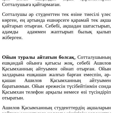
Сотталушыға қайтармаған.
Сотталушы әр студенттен тек өзіне тиесілі үлес
көрген, ең артында ешнәрсеге қарамай тек ақша
қайтарып отырған. Себебі, ақшадан шатастырып,
адамды адаммен жаптырып былық қылып
жіберген.
Ойын туралы айтатын болсақ
, Сотталушының
ешқандай ойынға қатысы жоқ, себебі Ашилов
Қасымханның айтуымен ойнап отырған. Ойын
залдарына ешқашан жалғыз барған емеспін, әр-
қашан Ашилов Қасымханның айтуымен
баратынмын. Ойын ережесін түсібейтінмін сонда
Қасымхан телефон арқылы немесе өзі түсіндіріп
отыратын.
Ашилов Қасымханның студенттердің ақшаларын