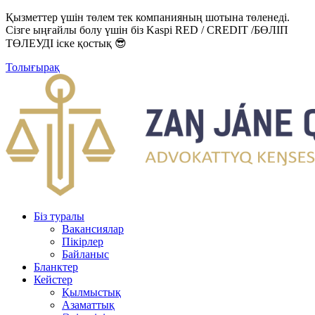
Қызметтер үшін төлем тек компанияның шотына төленеді.
Сізге ыңғайлы болу үшін біз Kaspi RED / CREDIT /БӨЛІП
ТӨЛЕУДІ іске қостық 😎
Толығырақ
Біз туралы
Вакансиялар
Пікірлер
Байланыс
Бланктер
Кейстер
Қылмыстық
Азаматтық