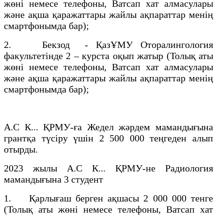
жөні немесе телефоны, Ватсап хат алмасулары
және ақша қаражаттары жайлы ақпараттар менің
смартфонымда бар);
2. Бекзод - ҚазҰМУ Оторалингология
факультетінде 2 – курста оқып жатыр (Толық аты
жөні немесе телефоны, Ватсап хат алмасулары
және ақша қаражаттары жайлы ақпараттар менің
смартфонымда бар);
А.С К... ҚРМУ-ға Жедел жәрдем мамандығына
грантқа түсіру үшін 2 500 000 теңгеден алып
отырды.
2023 жылы А.С К... ҚРМУ-не Радиология
мамандығына 3 студент
1. Қарлығаш берген ақшасы 2 000 000 тенге
(Толық аты жөні немесе телефоны, Ватсап хат