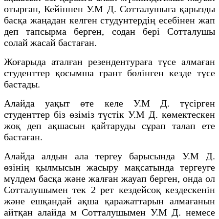
отырған, Кейіннен У.М Д. Сотталушыға қарызды
басқа жаңадан келген студунтердің есебінен жап
деп тапсырма берген, содан бері Сотталушы
солай жасай бастаған.
Жоғарыда аталған резендентураға түсе алмаған
студенттер қосымша грант бөлінген кезде түсе
бастады.
Алайда уақыт өте келе У.М Д. түсірген
студенттер біз өзіміз түстік У.М Д. көмектескен
жоқ деп ақшасын қайтаруды сұрап талап ете
бастаған.
Алайда алдын ала тергеу барысында У.М Д.
өзінің қылмысын жасыру мақсатында тергеуге
мүлдем басқа және жалған жауап берген, онда ол
Сотталушымен тек 2 рет кездейсоқ кездескенін
және ешқандай ақша қаражаттарын алмағанын
айтқан алайда м Сотталушымен У.М Д. немесе