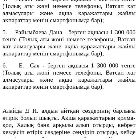
(Толық аты жөні немесе телефоны, Ватсап хат
алмасулары және ақша қаражаттары жайлы
ақпараттар менің смартфонымда бар);
5. Райымбаева Дана - берген ақшасы 1 300 000
тенге (Толық аты жөні немесе телефоны, Ватсап
хат алмасулары және ақша қаражаттары жайлы
ақпараттар менің смартфонымда бар);
6. Е. Сая - берген ақшасы 1 300 000 тенге
(Толық аты жөні немесе телефоны, Ватсап хат
алмасулары және ақша қаражаттары жайлы
ақпараттар менің смартфонымда бар).
Алайда Д Н. алдын айтқан сөздерінің барлығы
өтірік болып шықты. Ақша қаражаттарын қолма-
қол, Халық банк арқылы алып отырды, көбрет
кездесіп өтірік сөздеріне сендіріп отырды, кейде