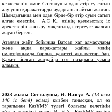
кездескенін және Сотталушы одан әтір су сатып
алу үшін қаражаттарды аударғанын айтып жазған.
Шындығында мен одан бірде-бір әтір суын сатып
алған емеспін. А.С К.. өзінің қылмыстық іс
әрекеттерін жасыру мақсатында тергеуге жалған
жауап берген.
Аталған жайт бойынша Ватсап хат алмасулары
және ақша қаражаттары жайлы менің
смартфонымда барлық қажетті ақпараттар бар.
Қажет болған жағдайда сот назарына ұсына
аламын.
2023 жылы Сотталушы, Ә. Назгүл А.
(13 том
146 іс беті)
есімді қызбен танысқан, ол өз
тарапынан ҚазҰМУ түлегі болғысы келетінін
айтып жеткізді содан Ә. Н.А., ҚазҰМУ түсіру