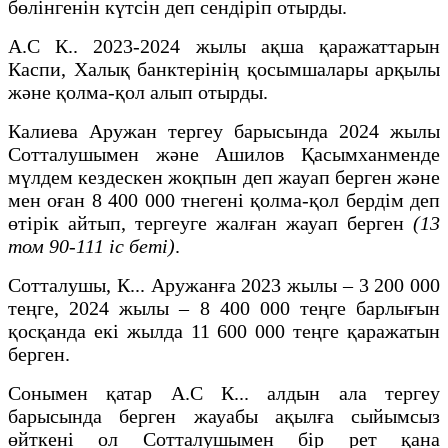
бөлінгенін күтсін деп сендіріп отырды.
А.С К.. 2023-2024 жылы ақша қаражаттарын
Каспи, Халық банктерінің қосымшалары арқылы
және қолма-қол алып отырды.
Калиева Аружан тергеу барысында 2024 жылы
Сотталушымен және Ашилов Қасымханменде
мүлдем кездескен жоқпын деп жауап берген және
мен оған 8 400 000 тнегені қолма-қол бердім деп
өтірік айтып, тергеуге жалған жауап берген
(13
том 90-111 іс беті)
.
Сотталушы, К... Аружанға 2023 жылы – 3 200 000
теңге, 2024 жылы – 8 400 000 теңге барлығын
қосқанда екі жылда 11 600 000 теңге қаражатын
берген.
Сонымен қатар А.С К... алдын ала тергеу
барысында берген жауабы ақылға сыйымсыз
өйткені ол Сотталушымен бір рет қана