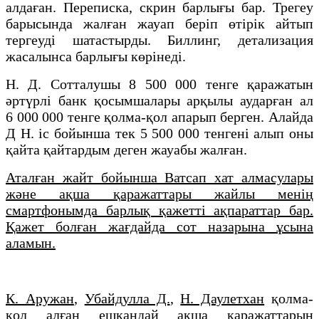
алдаған. Переписка, скрин барлығы бар. Трегеу
барысында жалған жауап беріп өтірік айтып
тергеуді шатастырды. Биллинг, детализация
жасалынса барлығы көрінеді.
Н. Д. Сотталушы 8 500 000 тенге қаражатын
әртүрлі банк қосымшалары арқылы аударған ал
6 000 000 тенге қолма-қол апарып берген. Алайда
Д Н. іс бойынша тек 5 500 000 тенгені алып оны
қайта қайтардым деген жауабы жалған.
Аталған жайт бойынша Ватсап хат алмасулары
және ақша қаражаттары жайлы менің
смартфонымда барлық қажетті ақпараттар бар.
Қажет болған жағдайда сот назарына ұсына
аламын.
К. Аружан
,
Убайдулла Д.
,
Н. Даулетхан
қолма-
қол алған ешқандай ақша қаражаттарын