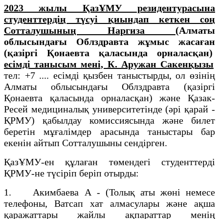
2023 жылы ҚазҰМУ резидентурасына
студенттердің түсуі қиындап кеткен соң
Сотталушының Наргиза (
Алматы
облысындағы Облздравта жұмыс жасаған
(қазіргі Қонаевта қаласында орналасқан)
есімді танысым мені, К. Аружан Сакенқызы
тел: +7 .... есімді қызбен таныстырды, ол өзінің
Алматы облысындағы Облздравта (қазіргі
Қонаевта қаласында орналасқан) және Қазак-
Ресей медициналық университетінде (әрі қарай -
ҚРМУ) қабылдау комиссияcында және билет
беретін мұғалімдер арасында таныстары бар
екенін айтып Сотталушыны сендірген.
ҚазҰМУ-ен құлаған төмендегі студенттерді
ҚРМУ-не түсіріп беріп отырды:
1. Акимбаева А - (Толық аты жөні немесе
телефоны, Ватсап хат алмасулары және ақша
қаражаттары жайлы ақпараттар менің