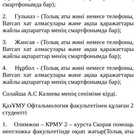
смартфонымда бар);
2. Гульназ - (Толық аты жөні немесе телефоны,
Ватсап хат алмасулары және ақша қаражаттары
жайлы ақпараттар менің смартфонымда бар);
3. Жансая - (Толық аты жөні немесе телефоны,
Ватсап хат алмасулары және ақша қаражаттары
жайлы ақпараттар менің смартфонымда бар);
4. Нұрбол - (Толық аты жөні немесе телефоны,
Ватсап хат алмасулары және ақша қаражаттары
жайлы ақпараттар менің смартфонымда бар);
Солайша А.С Калиева менің сеніміме кірді.
ҚазҰМУ Офтальмология факультетінен құлаған 2
студентті
1. Олимжон – КРМУ 2 – курста Скорая помощь
неотложка факультетінде оқып жатыр(Толық аты