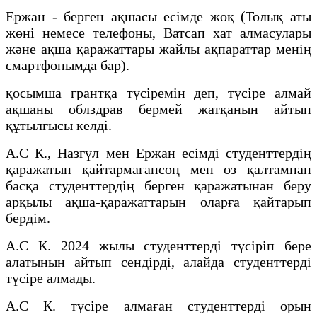
Ержан - берген ақшасы есімде жоқ (Толық аты
жөні немесе телефоны, Ватсап хат алмасулары
және ақша қаражаттары жайлы ақпараттар менің
смартфонымда бар).
қосымша грантқа түсіремін деп, түсіре алмай
ақшаны облздрав бермей жатқанын айтып
құтылғысы келді.
А.С К., Назгүл мен Ержан есімді студенттердің
қаражатын қайтармағансоң мен өз қалтамнан
басқа студенттердің берген қаражатынан беру
арқылы ақша-қаражаттарын оларға қайтарып
бердім.
А.С К. 2024 жылы студенттерді түсіріп бере
алатынын айтып сендірді, алайда студенттерді
түсіре алмады.
А.С К. түсіре алмаған студенттерді орын