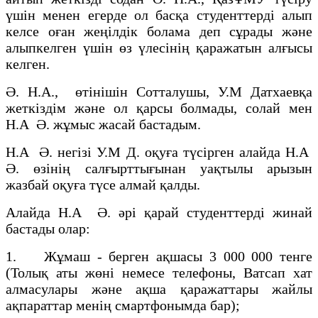
үшін менен егерде ол басқа студенттерді алып
келсе оған жеңілдік болама деп сұрады және
алыпкелген үшін өз үлесінің қаражатын алғысы
келген.
Ә. Н.А., өтінішін Сотталушы, У.М Датхаевқа
жеткіздім және ол қарсы болмады, солай мен
Н.А Ә. жұмыс жасай бастадым.
Н.А Ә. негізі У.М Д. оқуға түсірген алайда Н.А
Ә. өзінің салғырттығынан уақтылы арызын
жазбай оқуға түсе алмай қалды.
Алайда Н.А Ә. әрі қарай студенттерді жинай
бастады олар:
1. Жұмаш - берген ақшасы 3 000 000 тенге
(Толық аты жөні немесе телефоны, Ватсап хат
алмасулары және ақша қаражаттары жайлы
ақпараттар менің смартфонымда бар);