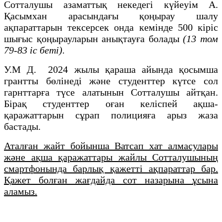
Сотталушы азаматтық некедегі күйеуім А.
Қасымхан арасындағы қоңырау шалу
ақпараттарын тексерсек онда кемінде 500 кіріс
шығыс қоңырауларын анықтауға болады
(13 том
79-83 іс беті).
У.М Д.
2024 жылы қараша айында қосымша
грантты бөлінеді және студенттер күтсе сол
гарнттарға түсе алатынын Сотталушы айтқан.
Бірақ студенттер оған келіспей ақша-
қаражаттарын сұрап полицияға арыз жаза
бастады.
Аталған жайт бойынша Ватсап хат алмасулары
және ақша қаражаттары жайлы Сотталушының
смартфонында барлық қажетті ақпараттар бар.
Қажет болған жағдайда сот назарына ұсына
аламыз.