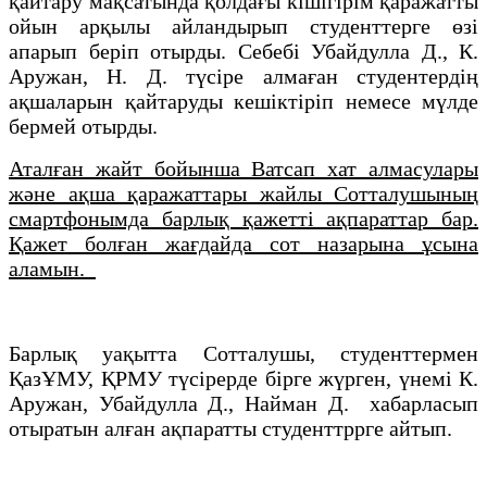
қайтару мақсатында қолдағы кішігірім қаражатты
ойын арқылы айландырып студенттерге өзі
апарып беріп отырды. Себебі Убайдулла Д., К.
Аружан, Н. Д. түсіре алмаған студентердің
ақшаларын қайтаруды кешіктіріп немесе мүлде
бермей отырды.
Аталған жайт бойынша Ватсап хат алмасулары
және ақша қаражаттары жайлы Сотталушының
смартфонымда барлық қажетті ақпараттар бар.
Қажет болған жағдайда сот назарына ұсына
аламын.
Барлық уақытта Сотталушы, студенттермен
ҚазҰМУ, ҚРМУ түсірерде бірге жүрген, үнемі К.
Аружан, Убайдулла Д., Найман Д. хабарласып
отыратын алған ақпаратты студенттррге айтып.