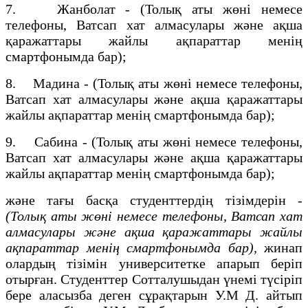
7. Жанболат - (Толық аты жөні немесе
телефоны, Ватсап хат алмасулары және ақша
қаражаттары жайлы ақпараттар менің
смартфонымда бар);
8. Мадина - (Толық аты жөні немесе телефоны,
Ватсап хат алмасулары және ақша қаражаттары
жайлы ақпараттар менің смартфонымда бар);
9. Сабина - (Толық аты жөні немесе телефоны,
Ватсап хат алмасулары және ақша қаражаттары
жайлы ақпараттар менің смартфонымда бар);
және тағы басқа студенттердің тізімдерін -
(Толық аты жөні немесе телефоны, Ватсап хат
алмасулары және ақша қаражаттары жайлы
ақпараттар менің смартфонымда бар),
жинап
олардың тізімін университетке апарып беріп
отырған. Студенттер Сотталушыдан үнемі түсіріп
бере аласызба деген сұрақтарын У.М Д. айтып