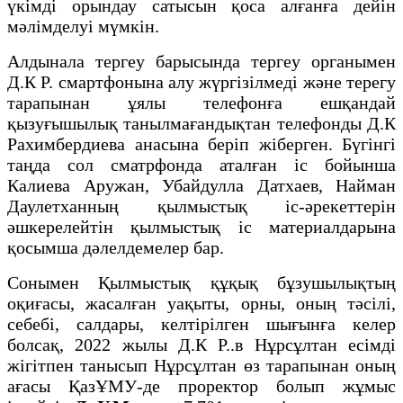
үкімді орындау сатысын қоса алғанға дейін
мәлімделуі мүмкін.
Алдынала тергеу барысында тергеу органымен
Д.К Р. смартфонына алу жүргізілмеді және терегу
тарапынан ұялы телефонға ешқандай
қызуғышылық танылмағандықтан телефонды Д.К
Рахимбердиева анасына беріп жіберген. Бүгінгі
таңда сол сматрфонда аталған іс бойынша
Калиева Аружан, Убайдулла Датхаев, Найман
Даулетханның қылмыстық іс-әрекеттерін
әшкерелейтін қылмыстық іс материалдарына
қосымша дәлелдемелер бар.
Сонымен Қылмыстық құқық бұзушылықтың
оқиғасы, жасалған уақыты, орны, оның тәсілі,
себебі, салдары, келтірілген шығынға келер
болсақ,
2022 жылы Д.К Р..в Нұрсұлтан есімді
жігітпен танысып Нұрсұлтан өз тарапынан оның
ағасы ҚазҰМУ-де проректор болып жұмыс