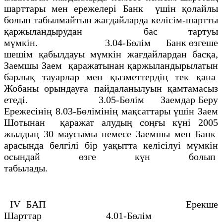
шарттары мен ережелерi Банк үшiн қолайлы
болып табылмайтын жағдайларда келiсiм-шартты
қаржыландырудан бас тартуы
мүмкiн. 3.04-Бөлiм Банк өзгеше
шешiм қабылдауы мүмкiн жағдайлардан басқа,
Заемшы Заем қаражатынан қаржыландырылатын
барлық тауарлар мен қызметтердiң тек қана
Жобаны орындауға пайдаланылуын қамтамасыз
етедi. 3.05-Бөлiм Заемдар Беру
Ережесiнiң 8.03-Бөлiмiнiң мақсаттары үшiн Заем
Шотынан қаражат алудың соңғы күнi 2005
жылдың 30 маусымы немесе Заемшы мен Банк
арасында белгiлi бiр уақытта келiсiлуі мүмкiн
осындай өзге күн болып
табылады.
IV БАП Ерекше
Шарттар 4.01-Бөлiм