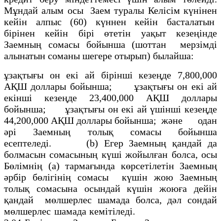
Мұндай алым осы Заем туралы Келiсiм күнiнен
кейiн алпыс (60) күннен кейiн басталатын
бiрiнен кейiн бiрi өтетін уақыт кезеңiнде
Заемның сомасы бойынша (шоттан мерзiмдi
алынатын соманы шегере отырып) былайша:
ұзақтығы он екi ай бiрiншi кезеңде 7,800,000
АҚШ доллары бойынша; ұзақтығы он екi ай
екiншi кезеңде 23,400,000 АҚШ доллары
бойынша; ұзақтығы он екi ай үшiншi кезеңде
44,200,000 АҚШ доллары бойынша; және одан
әрі Заемның толық сомасы бойынша
есептеледi. (b) Егер Заемның қандай да
болмасын сомасының күшi жойылған болса, осы
Бөлiмнiң (а) тармағында көрсетiлетiн Заемның
әрбiр бөлiгiнiң сомасы күшiн жою Заемның
толық сомасына осындай күшiн жоюға дейiн
қандай мөлшерлес шамада болса, дәл сондай
мөлшерлес шамада кемітіледі.