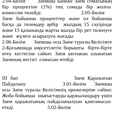
2.04-Бөлiм Заемшы Банкке Заем сомасының
бiр процентіне (1%) тең сомада бiр жолғы
комиссия төлейдi. 2.05-Бөлiм
Заем бойынша проценттер және ол бойынша
басқа да төлемдер әрбiр жылдың 15 сәуiрiнде
және 15 қазанында жарты жылда бiр рет төленуге
және жүзеге асырылуға жатады.
2.06-Бөлiм Заемшы осы Заем туралы Келiсiмге
2-Қосымшада көрсетiлетiн борышты бiрте-бiрте
өтеу кестесiне сәйкес Заем шотынан алынатын
Заемның негiзгi сомасын өтейдi.
III бап Заем Қаражатын
Пайдалану 3.01-Бөлiм Заемшы
осы Заем туралы Келiсiмнiң ережелерiне сәйкес
Жоба бойынша шығыстарды қаржыландыру үшiн
Заем қаражатының пайдаланылуын қамтамасыз
етеді. 3.02-Бөлiм