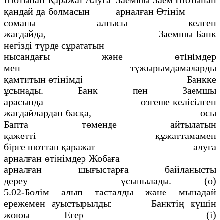
қандай да болмасын арналған Өтiнiм
соманы алғысы келген
жағдайда, Заемшы Банк
негiздi түрде сұрататын
нысандағы және өтiнiмдер
мен тұжырымдамаларды
қамтитын өтінімді Банкке
ұсынады. Банк пен Заемшы
арасында өзгеше келiсiлген
жағдайлардан басқа, осы
Бапта төменде айтылатын
қажеттi құжаттамамен
бiрге шоттан қаражат алуға
арналған өтiнiмдер Жобаға
арналған шығыстарға байланысты
дереу ұсынылады. (о)
5.02-Бөлiм алып тасталды және мынадай
ережемен ауыстырылды: Банктің күшiн
жоюы Егер (i)