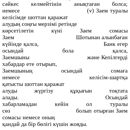
сәйкес келмейтiнiн анықтаған болса;
немесе (v) Заем туралы
келісімде шоттан қаражат
алудың соңғы мерзiмi ретiнде
көрсетілетін күнi Заем сомасы
Заем Шотынан алынбаған
күйінде қалса, Банк егер
осындай бола қалса,
Заемшыны және Кепілгердi
хабардар ете отырып,
Заемшының осындай сомаға
немесе келiсiм-шартқа
қатысты шоттан қаражат
алуды жүргiзу құқығын тоқтата
алады. Осындай
хабарламадан кейiн ол туралы
сөз болып отырған Заем
сомасы немесе оның
қандай да бір бөлігі күшiн жояды.