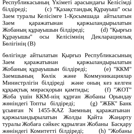
Республикасының Yкiметi арасындағы Келiсiмдi
бiлдiредi; (с) "Қазақстандық Құрауыш" осы
Заем туралы Келiсiмге 1-Қосымшада айтылатын
Заем қаражатынан қаржыландырылатын
Жобаның құрауышын бiлдiредi; (d) "Қырғыз
Құрауышы" осы Келiсiмнiң Декларациялық
Бөлiгiнiң (В)
бөлiгiнде айтылатын Қырғыз Республикасының
Заем қаражатынан қаржыландырылатын
Жобаның құрауышын бiлдiредi; (е) "ККМ"
Заемшының Көлiк және Коммуникациялар
Министрлiгiн бiлдiредi және оның кез келген
құқықтық мирасқорын қамтиды; (f) "ЖОТ"
Жоба үшiн ККМ-нiң құрған Жобаны Орындау
жөнiндегі Топты бiлдiредi; (g) "ЖБК" Банк
ұсынған N 1455-КАZ Заемның қаражатынан
қаржыландырылатын Жолды Қайта Жаңарту
туралы Жобаға сәйкес құрылған Жобаны Басқару
жөнiндегi Комитеттi бiлдiредi; (h) "Жобаны