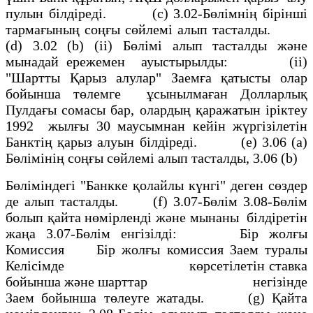
пулын білдiредi. (с) 3.02-Бөлiмнiң бiрiншi
тармағының соңғы сөйлемi алып тасталды.
(d) 3.02 (b) (ii) Бөлiмi алып тасталды және
мынадай ережемен ауыстырылды: (іі)
"Шартты Қарыз алулар" Заемға қатысты олар
бойынша төлемге ұсынылмаған Долларлық
Пулдағы сомасы бар, олардың қаражатын iрiктеу
1992 жылғы 30 маусымнан кейін жүргiзiлетiн
Банктiң қарыз алуын бiлдiредi. (е) 3.06 (а)
Бөлiмiнiң соңғы сөйлемi алып тасталды, 3.06 (b)
Бөлiмiндегi "Банкке қолайлы күнгi" деген сөздер
де алып тасталды. (f) 3.07-Бөлiм 3.08-Бөлiм
болып қайта нөмiрленді және мынаны бiлдiретiн
жаңа 3.07-Бөлiм енгізілді: Бiр жолғы
Комиссия Бiр жолғы комиссия Заем туралы
Келiсiмде көрсетiлетiн ставка
бойынша және шарттар негiзiнде
Заем бойынша төлеуге жатады. (g) Қайта