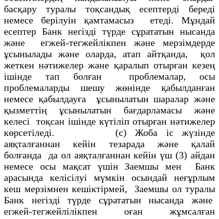
басқару туралы тоқсандық есептердi бередi
немесе берiлуiн қамтамасыз етедi. Мұндай
есептер Банк негiздi түрде сұрататын нысанда
және егжей-тегжейлiкпен және мерзiмдерде
ұсынылады және оларда, атап айтқанда, қол
жеткен нәтижелер және қаралып отырған кезең
iшiнде тап болған проблемалар, осы
проблемаларды шешу жөнінде қабылданған
немесе қабылдауға ұсынылатын шаралар және
қызметтің ұсынылатын бағдарламасы және
келесi тоқсан ішінде күтiлiп отырған нәтижелер
көрсетiледi. (с) Жоба iс жүзiнде
аяқталғаннан кейiн тезарада және қалай
болғанда да ол аяқталғаннан кейiн үш (3) айдан
немесе осы мақсат үшiн Заемшы мен Банк
арасында келiсiлуi мүмкiн осындай неғұрлым
кеш мерзiмнен кешiктiрмей, Заемшы ол туралы
Банк негiздi түрде сұрататын нысанда және
егжей-тегжейлiлiкпен оған жұмсалған