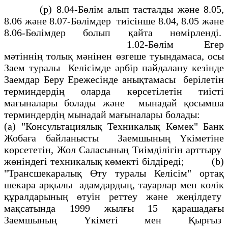
(р) 8.04-Бөлiм алып тасталды және 8.05,
8.06 және 8.07-Бөлiмдер тиiсiнше 8.04, 8.05 және
8.06-Бөлiмдер болып қайта нөмiрлендi.
1.02-Бөлiм
Егер
мәтіннің толық мәнінен өзгеше туындамаса, осы
Заем туралы Келiсiмде әрбір пайдалану кезiнде
Заемдар Беру Ережесінде анықтамасы берілетін
терминдердің оларда көрсетiлетiн тиiстi
мағыналары болады және мынадай қосымша
терминдердiң мынадай мағыналары болады:
(а) "Консультациялық Техникалық Көмек" Банк
Жобаға байланысты Заемшының Yкiметіне
көрсететiн, Жол Саласының Тиiмдiлiгiн арттыру
жөнiндегi техникалық көмектi бiлдiредi; (b)
"Трансшекаралық Өту туралы Келiсiм" ортақ
шекара арқылы адамдардың, тауарлар мен көлiк
құралдарының өтуiн реттеу және жеңiлдету
мақсатында 1999 жылғы 15 қарашадағы
Заемшының Үкіметі мен Қырғыз