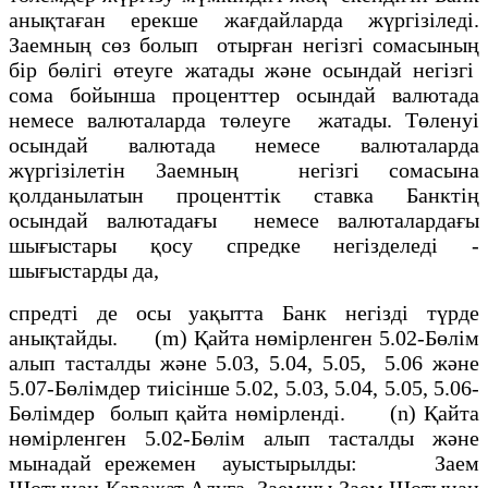
анықтаған ерекше жағдайларда жүргізiледi.
Заемның сөз болып отырған негiзгі сомасының
бiр бөлiгi өтеуге жатады және осындай негізгі
сома бойынша проценттер осындай валютада
немесе валюталарда төлеуге жатады. Төленуi
осындай валютада немесе валюталарда
жүргiзiлетiн Заемның негізгі сомасына
қолданылатын проценттік ставка Банктің
осындай валютадағы немесе валюталардағы
шығыстары қосу спредке негізделеді -
шығыстарды да,
спредтi де осы уақытта Банк негіздi түрде
анықтайды. (m) Қайта нөмірленген 5.02-Бөлiм
алып тасталды және 5.03, 5.04, 5.05, 5.06 және
5.07-Бөлiмдер тиiсiнше 5.02, 5.03, 5.04, 5.05, 5.06-
Бөлiмдер болып қайта нөмiрлендi. (n) Қайта
нөмiрленген 5.02-Бөлiм алып тасталды және
мынадай ережемен ауыстырылды: Заем
Шотынан Қаражат Алуға Заемшы Заем Шотынан