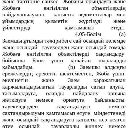
және тәртiбiне сәйкес Жобаны орындауға және
Жобаға енгiзiлген объектiлердiң
пайдаланылуына қатысты ведомстволар мен
ұйымдардың қызметiн жүргiзудi және
үйлестіруді қамтамасыз етедi.
4.05-Бөлiм
(а)
Заемшы ұтымды тәжiрибеге сай осындай көлемде
және осындай тәуекелден және осындай сомада
Жобаға енгiзiлген объектiлердi сақтандыру
бойынша Банк үшiн қолайлы шараларды
қабылдайды. (b) Заемшы алдыңғы
ережелердiң әрекетін шектеместен, Жоба үшiн
әкелiнетін және Заем қаражатынан
қаржыландырылатын тауарларды сатып алуға,
тасымалдауға, оларды пайдалану орнына
жеткiзуге немесе орнатуға байланысты
тәуекелдерден сақтандыруға немесе
сақтандырылуын қамтамасыз етуге мiндеттенедi
және осындай сақтандыруға қатысты кез келген
өтеу осындай тауарларды жөндеу немесе