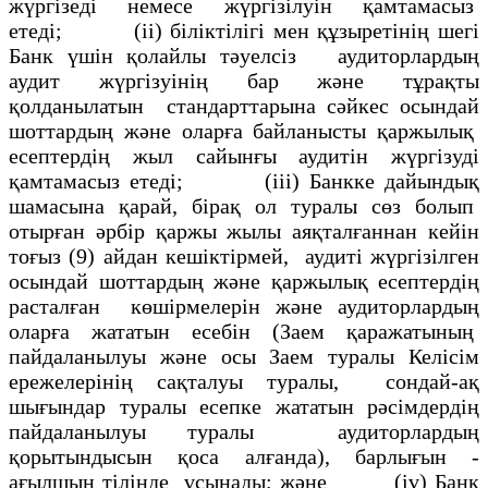
жүргiзедi немесе жүргiзiлуiн қамтамасыз
етедi; (іi) бiлiктiлiгi мен құзыретінiң шегi
Банк үшін қолайлы тәуелсiз аудиторлардың
аудит жүргiзуінiң бар және тұрақты
қолданылатын стандарттарына сәйкес осындай
шоттардың және оларға байланысты қаржылық
есептердiң жыл сайынғы аудитiн жүргiзудi
қамтамасыз етедi; (іii) Банкке дайындық
шамасына қарай, бiрақ ол туралы сөз болып
отырған әрбiр қаржы жылы аяқталғаннан кейiн
тоғыз (9) айдан кешiктірмей, аудиті жүргiзiлген
осындай шоттардың және қаржылық есептердiң
расталған көшiрмелерiн және аудиторлардың
оларға жататын есебiн (Заем қаражатының
пайдаланылуы және осы Заем туралы Келiсiм
ережелерiнiң сақталуы туралы, сондай-ақ
шығындар туралы есепке жататын рәсiмдердiң
пайдаланылуы туралы аудиторлардың
қорытындысын қоса алғанда), барлығын -
ағылшын тiлiнде ұсынады; және (iv) Банк