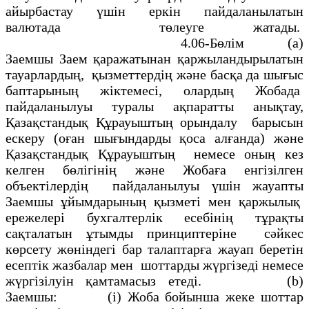
айырбастау үшiн еркiн пайдаланылатын
валютада төлеуге жатады.
4.06-Бөлiм
(а)
Заемшы Заем қаражатынан қаржыландырылатын
тауарлардың, қызметтердiң және басқа да шығыс
баптарының жiктемесi, олардың Жобада
пайдаланылуы туралы ақпаратты анықтау,
Қазақстандық Құрауыштың орындалу барысын
ескеру (оған шығындарды қоса алғанда) және
Қазақстандық Құрауыштың немесе оның кез
келген бөлiгiнiң және Жобаға енгiзiлген
объектiлердiң пайдаланылуы үшін жауапты
Заемшы ұйымдарының қызметi мен қаржылық
ережелерi бухгалтерлiк есебiнiң тұрақты
сақталатын ұтымды принциптерiне сәйкес
көрсету жөнiндегi бар талаптарға жауап беретін
есептік жазбалар мен шоттарды жүргiзедi немесе
жүргiзiлуiн қамтамасыз етедi. (b)
Заемшы: (і) Жоба бойынша жеке шоттар