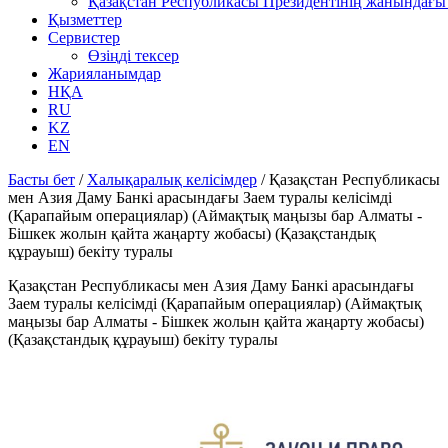
Қазақстан Республикасы Президентінің жанындағы 
Қызметтер
Сервистер
Өзіңді тексер
Жарияланымдар
НҚА
RU
KZ
EN
Басты бет
/
Халықаралық келісімдер
/
Қазақстан Республикасы
мен Азия Даму Банкі арасындағы Заем туралы келісімді
(Қарапайым операциялар) (Аймақтық маңызы бар Алматы -
Бішкек жолын қайта жаңарту жобасы) (Қазақстандық
құрауыш) бекіту туралы
Қазақстан Республикасы мен Азия Даму Банкі арасындағы
Заем туралы келісімді (Қарапайым операциялар) (Аймақтық
маңызы бар Алматы - Бішкек жолын қайта жаңарту жобасы)
(Қазақстандық құрауыш) бекіту туралы