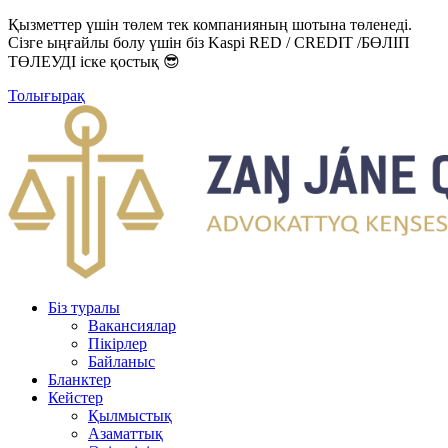
Қызметтер үшін төлем тек компанияның шотына төленеді.
Сізге ыңғайлы болу үшін біз Kaspi RED / CREDIT /БӨЛІП
ТӨЛЕУДІ іске қостық 😎
Толығырақ
Біз туралы
Вакансиялар
Пікірлер
Байланыс
Бланктер
Кейстер
Қылмыстық
Азаматтық