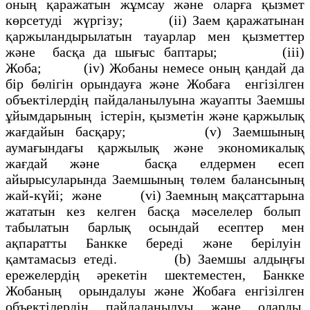
оның қаражатын жұмсау және оларға қызмет
көрсетудi жүргiзу; (іі) Заем қаражатынан
қаржыландырылатын тауарлар мен қызметтер
және басқа да шығыс баптары; (iii)
Жоба; (iv) Жобаны немесе оның қандай да
бiр бөлiгiн орындауға және Жобаға енгiзiлген
объектiлердiң пайдаланылуына жауапты Заемшы
ұйымдарының iстерiн, қызметін және қаржылық
жағдайын басқару; (v) Заемшының
аумағындағы қаржылық және экономикалық
жағдай және басқа елдермен есеп
айырысуларында Заемшының төлем балансының
жай-күйi; және (vi) Заемның мақсаттарына
жататын кез келген басқа мәселелер болып
табылатын барлық осындай есептер мен
ақпаратты Банкке береді және берілуін
қамтамасыз етеді. (b) Заемшы алдыңғы
ережелердiң әрекетiн шектеместен, Банкке
Жобаның орындалуы және Жобаға енгiзiлген
объектілердiң пайдаланылуы және оларды