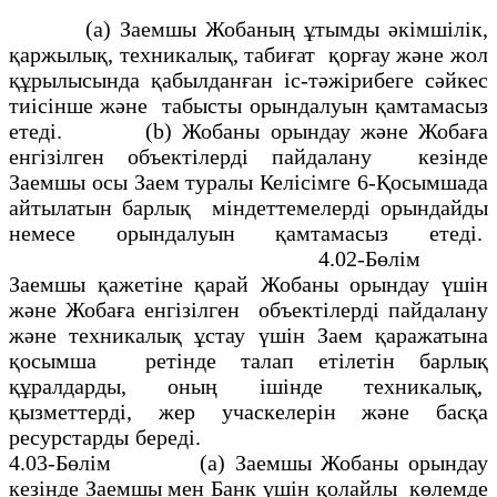
(а) Заемшы Жобаның ұтымды әкiмшiлiк,
қаржылық, техникалық, табиғат қорғау және жол
құрылысында қабылданған iс-тәжiрибеге сәйкес
тиiсiнше және табысты орындалуын қамтамасыз
етедi. (b) Жобаны орындау және Жобаға
енгiзiлген объектiлердi пайдалану кезiнде
Заемшы осы Заем туралы Келiсiмге 6-Қосымшада
айтылатын барлық міндеттемелердi орындайды
немесе орындалуын қамтамасыз етедi.
4.02-Бөлiм
Заемшы қажетiне қарай Жобаны орындау үшiн
және Жобаға енгізiлген объектiлердi пайдалану
және техникалық ұстау үшiн Заем қаражатына
қосымша ретінде талап етілетiн барлық
құралдарды, оның ішiнде техникалық,
қызметтердi, жер учаскелерiн және басқа
ресурстарды бередi.
4.03-Бөлiм
(а) Заемшы Жобаны орындау
кезiнде Заемшы мен Банк үшiн қолайлы көлемде