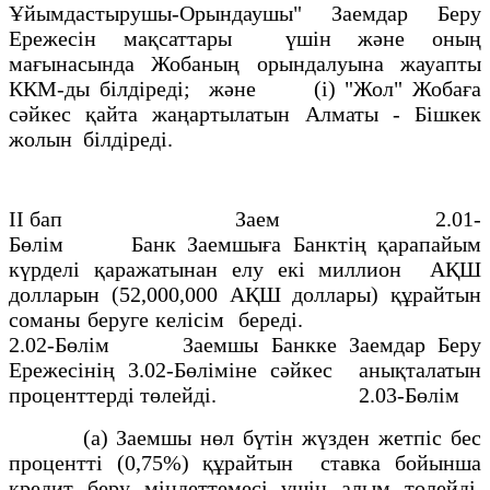
Ұйымдастырушы-Орындаушы" Заемдар Беру
Ережесiн мақсаттары үшiн және оның
мағынасында Жобаның орындалуына жауапты
ККМ-ды бiлдіредi; және (i) "Жол" Жобаға
сәйкес қайта жаңартылатын Алматы - Бiшкек
жолын білдіреді.
II бап Заем 2.01-
Бөлiм Банк Заемшыға Банктiң қарапайым
күрделі қаражатынан елу екi миллион АҚШ
долларын (52,000,000 АҚШ доллары) құрайтын
соманы беруге келiсiм бередi.
2.02-Бөлiм Заемшы Банкке Заемдар Беру
Ережесiнiң 3.02-Бөлiмiне сәйкес анықталатын
проценттерді төлейдi. 2.03-Бөлiм
(а) Заемшы нөл бүтiн жүзден жетпiс бес
процентті (0,75%) құрайтын ставка бойынша
кредит беру мiндеттемесi үшiн алым төлейдi.