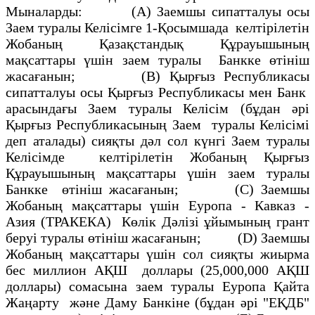
Мыналарды: (А) Заемшы сипатталуы осы
Заем туралы Келiсiмге 1-Қосымшада келтiрiлетін
Жобаның Қазақстандық Құрауышының
мақсаттары үшiн заем туралы Банкке өтiнiш
жасағанын; (В) Қырғыз Республикасы
сипатталуы осы Қырғыз Республикасы мен Банк
арасындағы Заем туралы Келiсiм (бұдан әрi
Қырғыз Республикасының Заем туралы Келiсiмi
деп аталады) сияқты дәл сол күнгi Заем туралы
Келiсiмде келтiрiлетiн Жобаның Қырғыз
Құрауышының мақсаттары үшін заем туралы
Банкке өтiнiш жасағанын; (С) Заемшы
Жобаның мақсаттары үшiн Еуропа - Кавказ -
Азия (ТРАКЕКА) Көлiк Дәлiзi ұйымының грант
беруi туралы өтінiш жасағанын; (D) Заемшы
Жобаның мақсаттары үшiн сол сияқты жиырма
бес миллион АҚШ доллары (25,000,000 АҚШ
доллары) сомасына заем туралы Еуропа Қайта
Жаңарту және Даму Банкіне (бұдан әрi "ЕҚДБ"