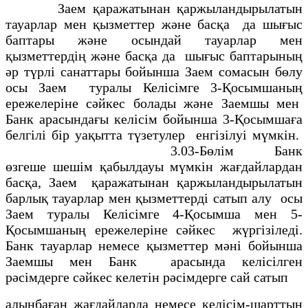
Заем қаражатынан қаржыландырылатын
тауарлар мен қызметтер және басқа да шығыс
баптары және осындай тауарлар мен
қызметтердiң және басқа да шығыс баптарының
әр түрлi санаттары бойынша Заем сомасын бөлу
осы Заем туралы Келiсiмге 3-Қосымшаның
ережелерiне сәйкес болады және Заемшы мен
Банк арасындағы келiсiм бойынша 3-Қосымшаға
белгiлi бiр уақытта түзетулер енгiзiлуi мүмкiн.
3.03-Бөлiм
Банк
өзгеше шешiм қабылдауы мүмкiн жағдайлардан
басқа, Заем қаражатынан қаржыландырылатын
барлық тауарлар мен қызметтердi сатып алу осы
Заем туралы Келiсiмге 4-Қосымша мен 5-
Қосымшаның ережелерiне сәйкес жүргiзiледi.
Банк тауарлар немесе қызметтер мәні бойынша
Заемшы мен Банк арасында келiсiлген
рәсiмдерге сәйкес келетін рәсімдерге сай сатып
алынбаған жағдайларда немесе келiсiм-шарттың