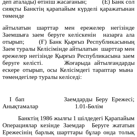
деп аталады) өтінiш жасағанын; (Е) Банк сол
сияқты Банктің қарапайым күрделi қаражатынан
төменде
айтылатын шарттар мен ережелер негiзiнде
Заемшыға заем беруге келiскенiн назарға ала
отырып; (Ғ) Банк Қырғыз Республикасының
Заем туралы Келiсiмiнде айтылатын шарттар мен
ережелер негiзiнде Қырғыз Республикасына заем
беруге келiсті. Жоғарыда айтылғандарды
ескере отырып, осы Келiсiмдегi тараптар мына
төмендегiлер туралы келiседi:
I бап Заемдарды Беру Ережесi;
Анықтамалар 1.01-Бөлiм
Банктің 1986 жылғы 1 шiлдедегi Қарапайым
Операциялар кезiнде Заемдар Беруге жататын
Ережесiнiң барлық шарттары бұлар онда толық