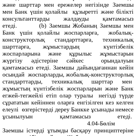
және шарттар мен ережелер негiзiнде Заемшы
мен Банк үшiн қолайлы құзыреттi және бiлiктi
консультанттарды жалдауды қамтамасыз
етедi. (b) Заемшы Жобаның Заемшы мен
Банк үшiн қолайлы жоспарларға, жобалық-
конструкторлық стандарттарға, техникалық
шарттарға, жұмыстардың күнтізбелiк
жоспарларына және құрылыс жұмыстарын
жүргізу әдiстерiне сәйкес орындалуын
қамтамасыз етедi. Заемшы дайындағаннан кейін
осындай жоспарларды, жобалық-конструкторлық
стандарттарды, техникалық шарттар мен
жұмыстың күнтiзбелiк жоспарларын және Банк
егжей-тегжейлі етіп олар туралы негізді түрде
сұрататын кейiннен оларға енгiзiлген кез келген
елеулi өзгерiстердi дереу Банкке ұсынады немесе
ұсынылуын қамтамасыз етедi.
4.04-Бөлiм
Заемшы істердi ұтымды басқару принциптерiне