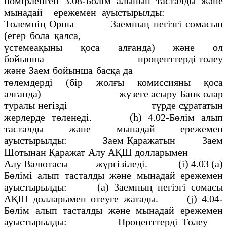
нөмiрленген 3.08-Бөлiм алынып тасталды және
мынадай ережемен ауыстырылды:
Төлемнiң Орны Заемның негiзгі сомасын
(егер бола қалса,
үстемеақыны қоса алғанда) және ол
бойынша проценттерді төлеу
және Заем бойынша басқа да
төлемдердi (бiр жолғы комиссияны қоса
алғанда) жүзеге асыру Банк олар
туралы негiздi түрде сұрататын
жерлерде төленедi. (h) 4.02-Бөлiм алып
тасталды және мынадай ережемен
ауыстырылды: Заем Қаражатын Заем
Шотынан Қаражат Алу АҚШ долларымен
Алу Валютасы жүргiзiледi. (i) 4.03 (а)
Бөлiмi алып тасталды және мынадай ережемен
ауыстырылды: (а) Заемның негiзгi сомасы
АҚШ долларымен өтеуге жатады. (j) 4.04-
Бөлiм алып тасталды және мынадай ережемен
ауыстырылды: Проценттерді Төлеу