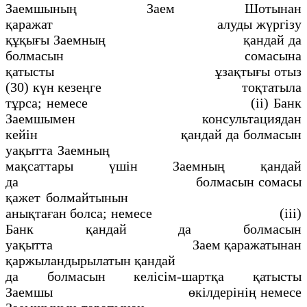
Заемшының Заем Шотынан
қаражат алуды жүргiзу
құқығы Заемның қандай да
болмасын сомасына
қатысты ұзақтығы отыз
(30) күн кезеңге тоқтатыла
тұрса; немесе (іі) Банк
Заемшымен консультациядан
кейiн қандай да болмасын
уақытта Заемның
мақсаттары үшiн Заемның қандай
да болмасын сомасы
қажет болмайтынын
анықтаған болса; немесе (ііі)
Банк қандай да болмасын
уақытта Заем қаражатынан
қаржыландырылатын қандай
да болмасын келiсiм-шартқа қатысты
Заемшы өкiлдерiнiң немесе