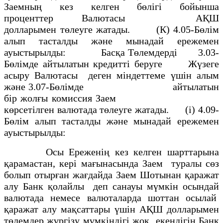
Заемның кез келген бөлiгі бойынша
проценттер Валютасы АҚШ
долларымен төлеуге жатады. (К) 4.05-Бөлiм
алып тасталды және мынадай ережемен
ауыстырылды: Басқа Төлемдерді 3.03-
Бөлiмде айтылатын кредитті беруге Жүзеге
асыру Валютасы деген мiндеттеме үшiн алым
және 3.07-Бөлiмде айтылатын
бiр жолғы комиссия Заем
көрсетiлген валютада төлеуге жатады. (i) 4.09-
Бөлiм алып тасталды және мынадай ережемен
ауыстырылды:
Осы Ереженiң кез келген шарттарына
қарамастан, керi мағынасында Заем туралы сөз
болып отырған жағдайда Заем Шотынан қаражат
алу Банк қолайлы деп санауы мүмкiн осындай
валютада немесе валюталарда шоттан осылай
қаражат алу мақсаттары үшiн АҚШ долларымен
төлемдер жүргізу мүмкiндiгi жоқ екендiгiн Банк