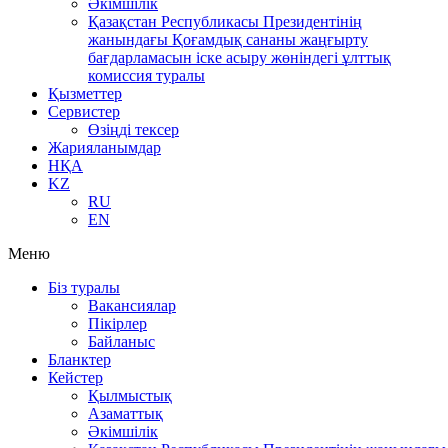
Әкімшілік
Қазақстан Республикасы Президентінің
жанындағы Қоғамдық сананы жаңғырту
бағдарламасын іске асыру жөніндегі ұлттық
комиссия туралы
Қызметтер
Сервистер
Өзіңді тексер
Жарияланымдар
НҚА
KZ
RU
EN
Меню
Біз туралы
Вакансиялар
Пікірлер
Байланыс
Бланктер
Кейстер
Қылмыстық
Азаматтық
Әкімшілік