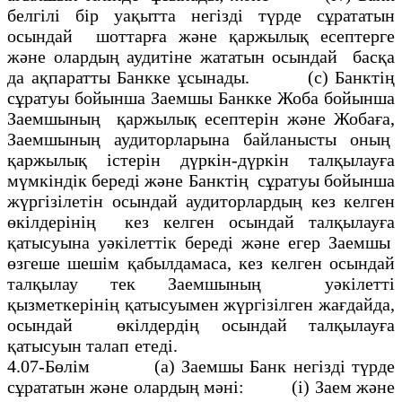
белгiлi бiр уақытта негiздi түрде сұрататын
осындай шоттарға және қаржылық есептерге
және олардың аудитіне жататын осындай басқа
да ақпаратты Банкке ұсынады. (с) Банктiң
сұратуы бойынша Заемшы Банкке Жоба бойынша
Заемшының қаржылық есептерiн және Жобаға,
Заемшының аудиторларына байланысты оның
қаржылық істерiн дүркiн-дүркiн талқылауға
мүмкiндiк бередi және Банктің сұратуы бойынша
жүргiзiлетін осындай аудиторлардың кез келген
өкiлдерiнiң кез келген осындай талқылауға
қатысуына уәкілеттiк бередi және егер Заемшы
өзгеше шешiм қабылдамаса, кез келген осындай
талқылау тек Заемшының уәкiлетті
қызметкерiнiң қатысуымен жүргiзiлген жағдайда,
осындай өкiлдердiң осындай талқылауға
қатысуын талап етедi.
4.07-Бөлiм
(а) Заемшы Банк негiздi түрде
сұрататын және олардың мәнi: (і) Заем және