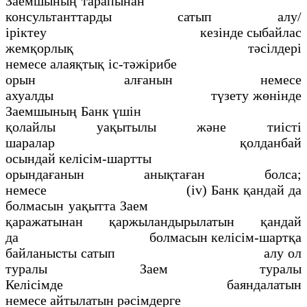
Заемшының тарапынан
консультанттарды сатып алу/
ірiктеу кезiнде сыбайлас
жемқорлық тәсiлдерi
немесе алаяқтық iс-тәжiрибе
орын алғанын немесе
ахуалды түзету жөнінде
Заемшының Банк үшiн
қолайлы уақытылы және тиiстi
шаралар қолданбай
осындай келiсiм-шартты
орындағанын анықтаған болса;
немесе (iv) Банк қандай да
болмасын уақытта Заем
қаражатынан қаржыландырылатын қандай
да болмасын келiсiм-шартқа
байланысты сатып алу ол
туралы Заем туралы
Келiсiмде баяндалатын
немесе айтылатын рәсiмдерге