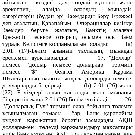
айтылған кездегi дәл сондай күшпен және
әрекетпен, алайда, олардың мынадай
өзгерiстерiн (бұдан әрi Заемдарды Беру Ережесi
деп аталатын, Қарапайым Операциялар кезiнде
Заемдер беруге жататын, Банктің аталған
Ережесi) ескере отырып, осымен осы Заем
туралы Келісімге қолданылатын болады: (а)
2.01 (17)-Бөлiм алынып тасталып, мынадай
ережемен ауыстырылды: 17. "Доллар"
немесе "доллар немесе долларлар" терминi
немесе "$" белгiсi Америка Құрама
Штаттарының валютасындағы долларды немесе
долларларды бiлдiредi. (b) 2.01 (26) және
(27) Бөлiмдері алып тасталды және мынаны
бiлдiретiн жаңа 2.01 (26) Бөлiм енгізілді: 26.
"Долларлық Пул" терминi олар бойынша төлемге
ұсынылмаған сомасы бар, Банк қарапайым
күрделi қаражаттан беретiн заемдарды АҚШ
долларымен төлеудi қаржыландыру мақсаттары
үшiн Банк құратын, АҚШ долларымен қарыз алу