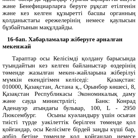
және Бенефициарларға беруге рұқсат етілгенін
және кез келген құзыретті басшы органның
қолданыстағы ережелерінің немесе қаулысын
бұзбайтынын мақұлдайды.
16-бап. Хабарламалар жіберуге арналған
мекенжай
Тараптар осы Келісімді қолдану барысында
туындайтын кез келген байланыстар өздерінің
төменде жазылған мекен-жайларына жіберілуі
мүмкін екендігімен келіседі: Қазақстан:
010000, Қазақстан, Астана қ., Орынбор көшесі, 8,
Қазақстан Республикасы Экономикалық даму
және сауда министрлігі; Банк: Конрад
Аденауэр атындағы бульвар, 100, L - 2950
Люксембург. Осыны куәландыру үшін осыған
тиісті түрде уәкілеттік берілген төменде қол
қойғандар, осы Келісімге бірдей заңды күші бар,
әрбір бетіне төменде қол қойғандар немесе