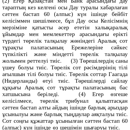
(2) Егер Қазақстан мен Банк арасындағы дау
тараптың кез келгені осы Дау туралы хабарлаған
сәттен бастап 60 (алпыс) күн ішінде бейбіт
келісіммен шешілмесе, бұл Дау осы Келісімнің
мерзіміне қатысты әсер ететін халықаралық
ұйымдар мен мемлекеттер арасындағы ерікті
түрдегі төрелік талқылау жөніндегі Аралық сот
тұрақты палатасының Ережелеріне сәйкес
түпкілікті және міндетті төрелік талқылау
жолымен реттелуі тиіс. (3) Төрешілердің саны
үшеу болуы тиіс. Төрелік сот рәсімдерінің тілі
ағылшын тілі болуы тиіс. Төрелік соттар Гаагада
(Нидерланды) өтуі тиіс. Төрешілерді сайлау
құқығы Аралық сот тұрақты палатасының бас
хатшысына беріледі. (4) Егер өзгеше
келісілмесе, төрелік трибунал қалыптасқан
сәттен бастап алты айдың ішінде барлық арыздар
ұсынылуы және барлық тыңдаулар аяқталуы тиіс.
Сот соңғы құжаттар ұсынылған сәттен бастап 60
(алпыс) күн ішінде өз шешімін шығаруы тиіс.