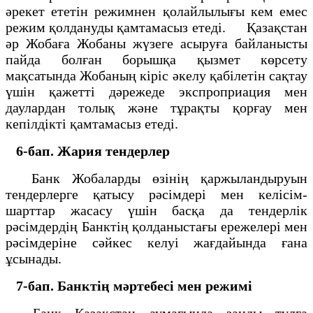
әрекет ететін режимнен қолайлылығы кем емес
режим қолдануды қамтамасыз етеді. Қазақстан
әр Жобаға Жобаны жүзеге асыруға байланысты
пайда болған борышқа қызмет көрсету
мақсатында Жобаның кіріс әкелу қабілетін сақтау
үшін қажетті дәрежеде экспроприация мен
даулардан толық және тұрақты қорғау мен
кепілдікті қамтамасыз етеді.
6-бап. Жария тендерлер
Банк Жобаларды өзінің қаржыландыруын
тендерлерге қатысу рәсімдері мен келісім-
шарттар жасасу үшін басқа да тендерлік
рәсімдердің Банктің қолданыстағы ережелері мен
рәсімдеріне сәйкес келуі жағдайында ғана
ұсынады.
7-бап. Банктің мәртебесі мен режимі
Банк Қазақстан аумағында заңды тұлға