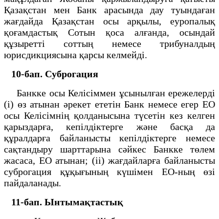
Қазақстан мен Банк арасында дау туындаған
жағдайда Қазақстан осы арқылы, еуропалық
қоғамдастық Сотын қоса алғанда, осындай
құзыретті соттың немесе трибуналдың
юрисдикциясына қарсы келмейді.
10-бап. Суброгация
Банкке осы Келісіммен ұсынылған ережелерді
(і) өз атынан әрекет ететін Банк немесе егер ЕО
осы Келісімнің қолданысына түсетін кез келген
қарыздарға, кепілдіктерге және басқа да
құралдарға байланысты кепілдіктерге немесе
сақтандыру шарттарына сәйкес Банкке төлем
жасаса, ЕО атынан; (іі) жағдайларға байланысты
суброгация құқығының күшімен ЕО-ның өзі
пайдаланады.
11-бап. Ынтымақтастық