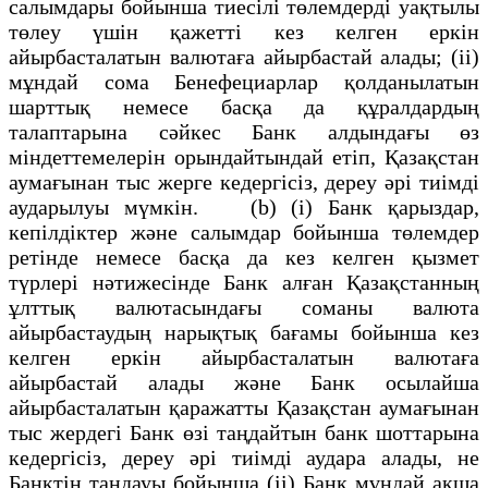
салымдары бойынша тиесілі төлемдерді уақтылы
төлеу үшін қажетті кез келген еркін
айырбасталатын валютаға айырбастай алады; (іі)
мұндай сома Бенефециарлар қолданылатын
шарттық немесе басқа да құралдардың
талаптарына сәйкес Банк алдындағы өз
міндеттемелерін орындайтындай етіп, Қазақстан
аумағынан тыс жерге кедергісіз, дереу әрі тиімді
аударылуы мүмкін. (b) (і) Банк қарыздар,
кепілдіктер және салымдар бойынша төлемдер
ретінде немесе басқа да кез келген қызмет
түрлері нәтижесінде Банк алған Қазақстанның
ұлттық валютасындағы соманы валюта
айырбастаудың нарықтық бағамы бойынша кез
келген еркін айырбасталатын валютаға
айырбастай алады және Банк осылайша
айырбасталатын қаражатты Қазақстан аумағынан
тыс жердегі Банк өзі таңдайтын банк шоттарына
кедергісіз, дереу әрі тиімді аудара алады, не
Банктің таңдауы бойынша (іі) Банк мұндай ақша