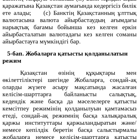
қаражатына Қазақстан аумағында кедергісіз билік
ете алады; (с) Банктің Қазақстанның ұлттық
валютасына валюта айырбастаудың ағымдағы
нарықтық бағамы бойынша кез келген еркін
айырбасталатын валютадағы кез келген соманы
айырбастауға мүмкіндігі бар.
5-бап. Жобаларға қатысты қолданылатын
режим
Қазақстан өзінің құқықтары мен
өкілеттіліктері шегінде Жобаларға, сондай-ақ
оларды жүзеге асыру мақсатында жасалған
келісім-шарттарға байланысты салықтық,
кедендік және басқа да мәселелерге қатысты
кемсітпеу режимінің қолданылуын қамтамасыз
етеді, сондай-ақ режимнің басқа халықаралық
қаржы институттары қаржыландыратын және/
немесе кепілдік беретін басқа салыстырмалы
жобаларға немесе келісім-шарттарға қатысты