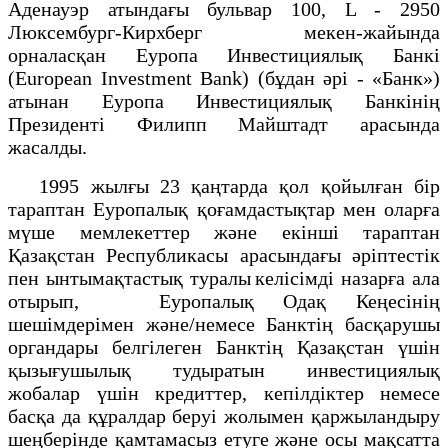
Аденауэр атындағы бульвар 100, L - 2950
Люксембург-Кирхберг мекен-жайында
орналасқан Еуропа Инвестициялық Банкі
(European Investment Bank) (бұдан әрі - «Банк»)
атынан Еуропа Инвестициялық Банкінің
Президенті Филипп Майштадт арасында
жасалды.
1995 жылғы 23 қаңтарда қол қойылған бір
тараптан Еуропалық қоғамдастықтар мен оларға
мүше мемлекеттер және екінші тараптан
Қазақстан Республикасы арасындағы әріптестік
пен ынтымақтастық туралы келісімді назарға ала
отырып, Еуропалық Одақ Кеңесінің
шешімдерімен және/немесе Банктің басқарушы
органдары белгілеген Банктің Қазақстан үшін
қызығушылық тудыратын инвестициялық
жобалар үшін кредиттер, кепілдіктер немесе
басқа да құралдар беруі жолымен қаржыландыру
шеңберінде қамтамасыз етуге және осы мақсатта