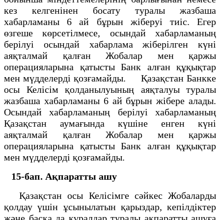
кез келгенінен босату туралы жазбаша
хабарламаны 6 ай бұрын жіберуі тиіс. Егер
өзгеше көрсетілмесе, осындай хабарламаның
берілуі осындай хабарлама жіберілген күні
аяқталмай қалған Жобалар мен қаржы
операцияларына қатысты Банк алған құқықтар
мен мүдделерді қозғамайды. Қазақстан Банкке
осы Келісім қолданылуының аяқталуы туралы
жазбаша хабарламаны 6 ай бұрын жібере алады.
Осындай хабарламаның берілуі хабарламаның
Қазақстан аумағында күшіне енген күні
аяқталмай қалған Жобалар мен қаржы
операцияларына қатысты Банк алған құқықтар
мен мүдделерді қозғамайды.
15-бап. Ақпаратты ашу
Қазақстан осы Келісімге сәйкес Жобаларды
қолдау үшін ұсынылатын қарыздар, кепілдіктер
және басқа да құралдар туралы ақпаратты ашуға