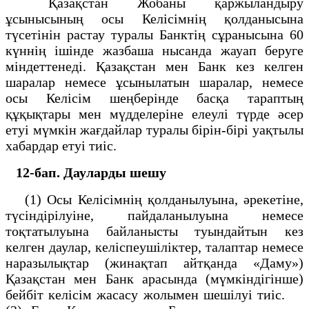
Қазақстан Жобаны қаржыландыру
ұсынысының осы Келісімнің қолданысына
түсетінін растау туралы Банктің сұранысына 60
күннің ішінде жазбаша нысанда жауап беруге
міндеттенеді. Қазақстан мен Банк кез келген
шаралар немесе ұсынылатын шаралар, немесе
осы Келісім шеңберінде басқа тараптың
құқықтары мен мүдделеріне елеулі түрде әсер
етуі мүмкін жағдайлар туралы бірін-бірі уақтылы
хабардар етуі тиіс.
12-бап. Дауларды шешу
(1) Осы Келісімнің қолданылуына, әрекетіне,
түсіндірілуіне, пайдаланылуына немесе
тоқтатылуына байланысты туындайтын кез
келген даулар, келіспеушіліктер, талаптар немесе
наразылықтар (жинақтап айтқанда «Даму»)
Қазақстан мен Банк арасында (мүмкіндігінше)
бейбіт келісім жасасу жолымен шешілуі тиіс.