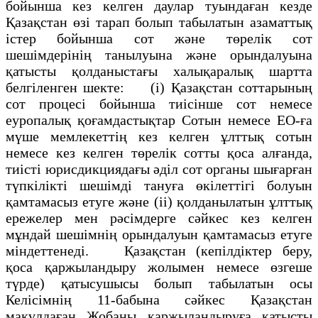
бойынша кез келген даулар туындаған кезде
Қазақстан өзі тарап болып табылатын азаматтық
істер бойынша сот және төрелік сот
шешімдерінің танылуына және орындалуына
қатысты қолданыстағы халықаралық шартта
белгіленген шекте: (і) Қазақстан соттарының
сот процесі бойынша тиісінше сот немесе
еуропалық қоғамдастықтар Сотын немесе ЕО-ға
мүше мемлекеттің кез келген ұлттық сотын
немесе кез келген төрелік сотты қоса алғанда,
тиісті юрисдикциядағы әділ сот органы шығарған
түпкілікті шешімді тануға өкілеттігі болуын
қамтамасыз етуге және (іі) қолданылатын ұлттық
ережелер мен рәсімдерге сәйкес кез келген
мұндай шешімнің орындалуын қамтамасыз етуге
міндеттенеді. Қазақстан (кепілдіктер беру,
қоса қаржыландыру жолымен немесе өзгеше
түрде) қатысушысы болып табылатын осы
Келісімнің 11-бабына сәйкес Қазақстан
мақұлдаған Жобаны қаржыландыруға қатысты