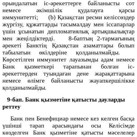
орындалатын іс-әрекеттерге байланысты сот
немесе әкімшілік қудалауға қарсы
иммунитетті; (b) Қазақстан ресми келіссөздер
жүргізу, құжаттарды тасымалдау мен іссапарлар
үшін ұсынатын дипломатиялық артықшылықтар
мен жеңілдіктерді. 8-баптың 2-тармағының
әрекеті Банктің Қазақстан азаматтары болып
табылатын өкілдеріне қолданылмайды.
Көрсетілген иммунитет лауазымды адам немесе
Банк қызметкері тарапынан болған іс-
әрекеттерден туындаған дене жарақаттарына
немесе өлімге байланысты жауапкершілікке
қолданылмайды.
9-бап. Банк қызметіне қатысты дауларды
реттеу
Банк пен Бенефициар немесе кез келген басқа
үшінші тарап арасындағы осы Келісімде
көзделген Банк қызметіне қатысты мәселелер