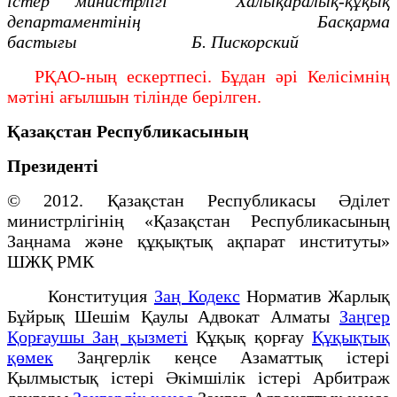
істер министрлігі
Халықаралық-құқық
департаментінің
Басқарма
бастығы Б. Пискорский
РҚАО-ның ескертпесі. Бұдан әрі Келісімнің
мәтіні ағылшын тілінде берілген.
Қазақстан Республикасының
Президенті
© 2012. Қазақстан Республикасы Әділет
министрлігінің «Қазақстан Республикасының
Заңнама және құқықтық ақпарат институты»
ШЖҚ РМК
Конституция
Заң Кодекс
Норматив Жарлық
Бұйрық Шешім Қаулы Адвокат Алматы
Заңгер
Қорғаушы Заң қызметі
Құқық қорғау
Құқықтық
қөмек
Заңгерлік кеңсе Азаматтық істері
Қылмыстық істері Әкімшілік істері Арбитраж