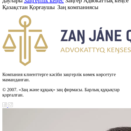
даулары
Заңгерлік кеңес
Заңгер Адвокаттық кеңсе
Қазақстан Қорғаушы Заң компаниясы
Компания клиенттерге кәсіби заңгерлік көмек көрсетуге
маманданған.
© 2007. «Заң және құқық» заң фирмасы. Барлық құқықтар
қорғалған.