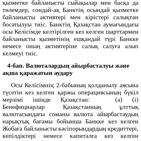
қызметке байланысты сыйақылар мен басқа да
төлемдер, сондай-ақ Банктің осындай қызметке
байланысты активтері мен кірістері салықтан
босатылуы тиіс. Банктің Қазақстан аумағындағы
осы Келісімде келтірілген кез келген шарттармен
байланысты қызметінің ешқандай түрі Банкке
немесе оның активтеріне салық салуға алып
келмеуі тиіс.
4-бап. Валюталардың айырбасталуы және
ақша
қаражатын аудару
Осы Келісімнің 2-бабының қолданылу аясына
түсетін кез келген қаржы операциясының бүкіл
мерзімі ішінде Қазақстан: (а) (і)
Бенефициарлар Қазақстанның ұлттық
валютасындағы соманы валюта айырбастаудың
нарықтық бағамы бойынша Банкке кез келген
Жобаға байланысты кәсіпорындардың кредиттері,
кепілдіктері немесе капиталға кез келген