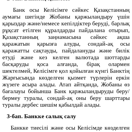
Банк осы Келісімге сәйкес Қазақстанның
аумағы шегінде Жобаны қаржыландыру үшін
қарыздар және/немесе кепілдіктер беруді, барлық
рұқсат етілген құралдарды пайдалана отырып,
Қазақстанның заңнамасына сәйкес ақша
қаражатын қарызға алуды, сондай-ақ осы
қаражатты сақтауды, пайдалануды және билік
етуді және кез келген валютада шоттарды
басқаруды қоса алғанда, бірақ олармен
шектелмей, Келісімге қол қойылған күнгі Банктің
Жарғысында көзделген қызмет түрлерін еркін
жүзеге асыра алады. Атап айтқанда, Жобаны өз
бағалауы бойынша Банк қаржыландыруды беру/
бермеу туралы, сондай-ақ оны беру шарттары
туралы дербес шешім қабылдай алады.
3-бап. Банкке салық салу
Банкке тиесілі және осы Келісімде көзделген