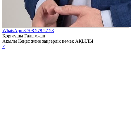
WhatsApp
8 708 578 57 58
Қорғаушы Ғалымжан
Ақылы Кеңес және заңгерлік көмек АҚЫЛЫ
×