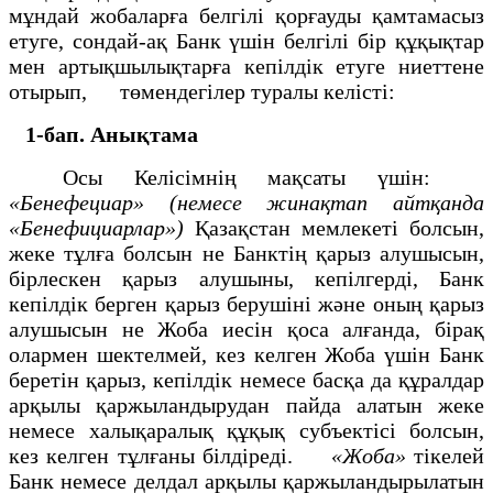
мұндай жобаларға белгілі қорғауды қамтамасыз
етуге, сондай-ақ Банк үшін белгілі бір құқықтар
мен артықшылықтарға кепілдік етуге ниеттене
отырып, төмендегілер туралы келісті:
1-бап. Анықтама
Осы Келісімнің мақсаты үшін:
«Бенефециар» (немесе жинақтап айтқанда
«Бенефициарлар»)
Қазақстан мемлекеті болсын,
жеке тұлға болсын не Банктің қарыз алушысын,
бірлескен қарыз алушыны, кепілгерді, Банк
кепілдік берген қарыз берушіні және оның қарыз
алушысын не Жоба иесін қоса алғанда, бірақ
олармен шектелмей, кез келген Жоба үшін Банк
беретін қарыз, кепілдік немесе басқа да құралдар
арқылы қаржыландырудан пайда алатын жеке
немесе халықаралық құқық субъектісі болсын,
кез келген тұлғаны білдіреді.
«Жоба»
тікелей
Банк немесе делдал арқылы қаржыландырылатын