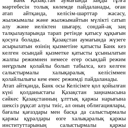
мәртебесін толық көлемде пайдаланады, оған
атап айтқанда, келісім-шарттар жасасу,
жылжымалы және жылжымайтын мүлікті сатып
алу және иеліктен шығару, сондай-ақ заң
талқылауларында тарап ретінде қатысу құқығын
қосуға болады. Қазақстан аумағында жүзеге
асырылатын өзінің қызметіне қатысты Банк кез
келген осындай қызметке қатысты ұсынылатын
жалпы режимнен немесе егер осындай режим
неғұрлым қолайлы болып табылса, кез келген
салыстырмалы халықаралық келісіммен
қолайлылығы кем емес режимді пайдаланады.
Атап айтқанда, Банк осы Келісімге қол қойылған
күні қолданыстағы Қазақстан заңнамасына
сәйкес Қазақстанның ұлттық қаржы нарығына
шексіз рұқсат алуы тиіс, ал оның облигациялары,
бағалы қағаздары мен басқа да салыстырмалы
қаржы құралдары өзге халықаралық қаржы
институттарының салыстырмалы қаржы