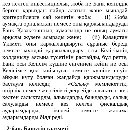
кез келген инвестициялық жоба не Банк кепілдік
берген қарыздан пайда алатын және мынадай
критерийлерге сай келетін жоба: (і) Жоба
аумақта орналасқан немесе оны қаржыландыруды
Банк Қазақстанның аумағында не оның аумағы
арқылы жүзеге асырады және; (іі) Қазақстан
Үкіметі оны қаржыландыруға сұраныс береді
немесе мұндай қаржыландыру осы Келісімнің
қолданылу аясына түсетінін растайды, бұл ретте,
Банк осы Келісім күшіне енгеннен кейін не осы
Келісімге қол қойылуын немесе күшіне енуін
айқын күту болған жағдайда қаржыландыруды
бастауға келіседі;
«Салық»
мемлекеттік,
өңірлік немесе жергілікті деңгейде алынатын кез
келген салықтарды, алымдарды, баждарды, салық
салуларды немесе кез келген фискалдық
аударымдарды, тікелей немесе жанама
аударымдарды білдіреді.
2-бап. Банктің қызметі