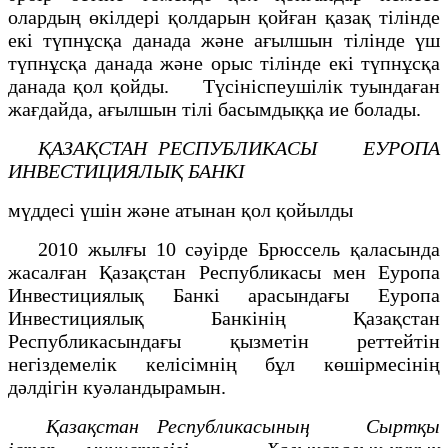
олардың өкілдері қолдарын қойған қазақ тілінде
екі түпнұсқа данада және ағылшын тілінде үш
түпнұсқа данада және орыс тілінде екі түпнұсқа
данада қол қойды. Түсініспеушілік туындаған
жағдайда, ағылшын тілі басымдыққа ие болады.
ҚАЗАҚСТАН РЕСПУБЛИКАСЫ ЕУРОПА
ИНВЕСТИЦИЯЛЫҚ БАНКІ
мүддесі үшін және атынан қол қойылды
2010 жылғы 10 сәуірде Брюссель қаласында
жасалған Қазақстан Республикасы мен Еуропа
Инвестициялық Банкі арасындағы Еуропа
Инвестициялық Банкінің Қазақстан
Республикасындағы қызметін реттейтін
негіздемелік келісімнің бұл көшірмесінің
дәлдігін куәландырамын.
Қазақстан Республикасының
Сыртқы