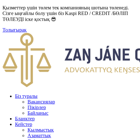
Қызметтер үшін төлем тек компанияның шотына төленеді.
Сізге ыңғайлы болу үшін біз Kaspi RED / CREDIT /БӨЛІП
ТӨЛЕУДІ іске қостық 😎
Толығырақ
Біз туралы
Вакансиялар
Пікірлер
Байланыс
Бланктер
Кейстер
Қылмыстық
Азаматтық