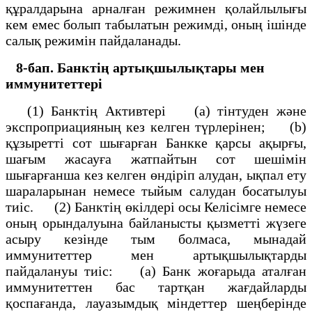
құралдарына арналған режимнен қолайлылығы
кем емес болып табылатын режимді, оның ішінде
салық режимін пайдаланады.
8-бап. Банктің артықшылықтары мен
иммунитеттері
(1) Банктің Активтері (а) тінтуден және
экспроприацияның кез келген түрлерінен; (b)
құзыретті сот шығарған Банкке қарсы ақырғы,
шағым жасауға жатпайтын сот шешімін
шығарғанша кез келген өндіріп алудан, ықпал ету
шараларынан немесе тыйым салудан босатылуы
тиіс. (2) Банктің өкілдері осы Келісімге немесе
оның орындалуына байланысты қызметті жүзеге
асыру кезінде тым болмаса, мынадай
иммунитеттер мен артықшылықтарды
пайдалануы тиіс: (а) Банк жоғарыда аталған
иммунитеттен бас тартқан жағдайларды
қоспағанда, лауазымдық міндеттер шеңберінде