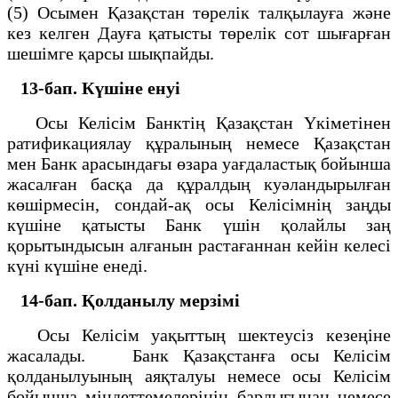
(5) Осымен Қазақстан төрелік талқылауға және
кез келген Дауға қатысты төрелік сот шығарған
шешімге қарсы шықпайды.
13-бап. Күшіне енуі
Осы Келісім Банктің Қазақстан Үкіметінен
ратификациялау құралының немесе Қазақстан
мен Банк арасындағы өзара уағдаластық бойынша
жасалған басқа да құралдың куәландырылған
көшірмесін, сондай-ақ осы Келісімнің заңды
күшіне қатысты Банк үшін қолайлы заң
қорытындысын алғанын растағаннан кейін келесі
күні күшіне енеді.
14-бап. Қолданылу мерзімі
Осы Келісім уақыттың шектеусіз кезеңіне
жасалады. Банк Қазақстанға осы Келісім
қолданылуының аяқталуы немесе осы Келісім
бойынша міндеттемелерінің барлығынан немесе