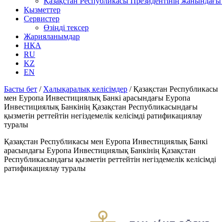
Қазақстан Республикасы Президентінің жанындағы 
Қызметтер
Сервистер
Өзіңді тексер
Жарияланымдар
НҚА
RU
KZ
EN
Басты бет
/
Халықаралық келісімдер
/
Қазақстан Республикасы
мен Еуропа Инвестициялық Банкі арасындағы Еуропа
Инвестициялық Банкінің Қазақстан Республикасындағы
қызметін реттейтін негіздемелік келісімді ратификациялау
туралы
Қазақстан Республикасы мен Еуропа Инвестициялық Банкі
арасындағы Еуропа Инвестициялық Банкінің Қазақстан
Республикасындағы қызметін реттейтін негіздемелік келісімді
ратификациялау туралы