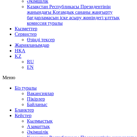
Әкімшілік
Қазақстан Республикасы Президентінің
жанындағы Қоғамдық сананы жаңғырту
бағдарламасын іске асыру жөніндегі ұлттық
комиссия туралы
Қызметтер
Сервистер
Өзіңді тексер
Жарияланымдар
НҚА
KZ
RU
EN
Меню
Біз туралы
Вакансиялар
Пікірлер
Байланыс
Бланктер
Кейстер
Қылмыстық
Азаматтық
Әкімшілік