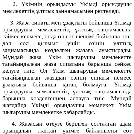
2. Үкімнің орындалуы Үкімді орындаушы
мемлекеттің ұлттық заңнамасымен реттеледі.
3. Жаза сипаты мен ұзақтығы бойынша Үкімді
орындаушы мемлекеттің ұлттық заңнамасына
сәйкес келмесе, онда ол сот шешімі бойынша оны
дәл сол қылмыс үшін өзінің ұлттық
заңнамасында көзделген жазаға ауыстырады.
Мұндай жаза Үкім шығарушы мемлекетте
тағайындалған жаза сипатына барынша сәйкес
келуге тиіс. Ол Үкім шығарушы мемлекетте
тағайындалған жазадан өзінің сипаты немесе
ұзақтығы бойынша қатаң болмауға, Үкімді
орындаушы мемлекеттің ұлттық заңнамасында
барынша көзделгеннен аспауға тиіс. Мұндай
жағдайда Үкімді орындаушы мемлекет Үкім
шығарушы мемлекетке хабарлайды.
4. Жазасын өтеуге берілген сотталған адам
орындалып жатқан үкімге байланысты сот