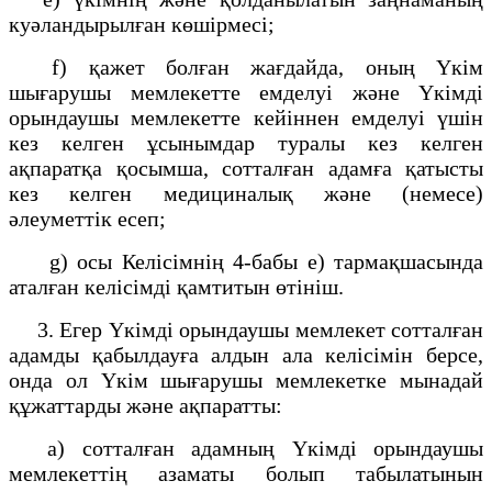
куәландырылған көшірмесі;
f) қажет болған жағдайда, оның Үкім
шығарушы мемлекетте емделуі және Үкімді
орындаушы мемлекетте кейіннен емделуі үшін
кез келген ұсынымдар туралы кез келген
ақпаратқа қосымша, сотталған адамға қатысты
кез келген медициналық және (немесе)
әлеуметтік есеп;
g) осы Келісімнің 4-бабы е) тармақшасында
аталған келісімді қамтитын өтініш.
3. Егер Үкімді орындаушы мемлекет сотталған
адамды қабылдауға алдын ала келісімін берсе,
онда ол Үкім шығарушы мемлекетке мынадай
құжаттарды және ақпаратты:
a) сотталған адамның Үкімді орындаушы
мемлекеттің азаматы болып табылатынын