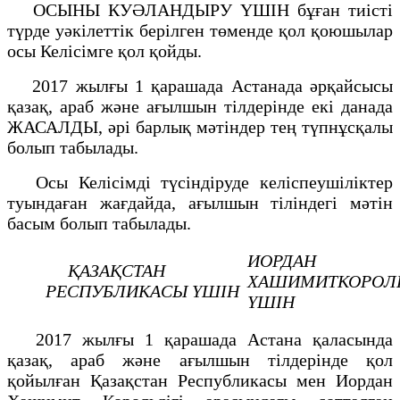
ОСЫНЫ КУӘЛАНДЫРУ ҮШІН бұған тиісті
түрде уәкілеттік берілген төменде қол қоюшылар
осы Келісімге қол қойды.
2017 жылғы 1 қарашада Астанада әрқайсысы
қазақ, араб және ағылшын тілдерінде екі данада
ЖАСАЛДЫ, әрі барлық мәтіндер тең түпнұсқалы
болып табылады.
Осы Келісімді түсіндіруде келіспеушіліктер
туындаған жағдайда, ағылшын тіліндегі мәтін
басым болып табылады.
ИОРДАН
ҚАЗАҚСТАН
ХАШИМИТКОРОЛЬ
РЕСПУБЛИКАСЫ
ҮШІН
ҮШІН
2017 жылғы 1 қарашада Астана қаласында
қазақ, араб және ағылшын тілдерінде қол
қойылған Қазақстан Республикасы мен Иордан