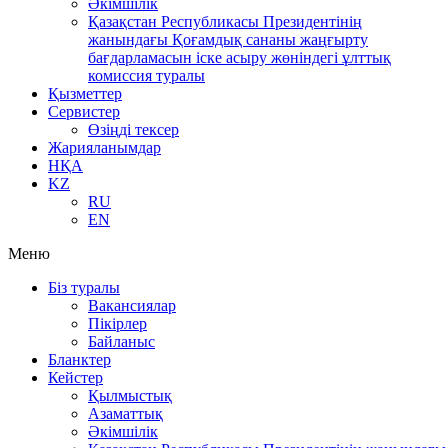
Әкімшілік
Қазақстан Республикасы Президентінің
жанындағы Қоғамдық сананы жаңғырту
бағдарламасын іске асыру жөніндегі ұлттық
комиссия туралы
Қызметтер
Сервистер
Өзіңді тексер
Жарияланымдар
НҚА
KZ
RU
EN
Меню
Біз туралы
Вакансиялар
Пікірлер
Байланыс
Бланктер
Кейстер
Қылмыстық
Азаматтық
Әкімшілік