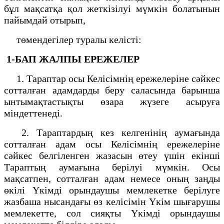
бұл мақсатқа қол жеткізілуі мүмкін болатынын
пайымдай отырып,
төмендегілер туралы келісті:
1-БАП
ЖАЛПЫ ЕРЕЖЕЛЕР
1. Тараптар осы Келісімнің ережелеріне сәйкес
сотталған адамдарды беру саласында барынша
ынтымақтастықты өзара жүзеге асыруға
міндеттенеді.
2. Тараптардың кез келгенінің аумағында
сотталған адам осы Келісімнің ережелеріне
сәйкес белгіленген жазасын өтеу үшін екінші
Тараптың аумағына берілуі мүмкін. Осы
мақсатпен, сотталған адам немесе оның заңды
өкілі Үкімді орындаушы мемлекетке берілуге
жазбаша нысандағы өз келісімін Үкім шығарушы
мемлекетте, сол сияқты Үкімді орындаушы