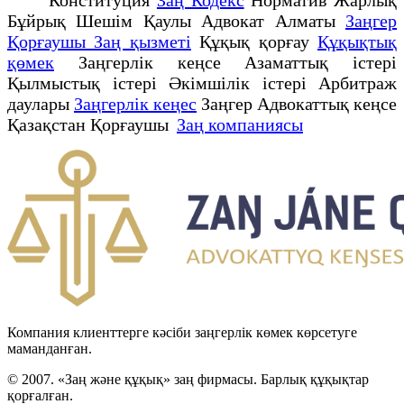
Бұйрық Шешім Қаулы Адвокат Алматы
Заңгер
Қорғаушы Заң қызметі
Құқық қорғау
Құқықтық
қөмек
Заңгерлік кеңсе Азаматтық істері
Қылмыстық істері Әкімшілік істері Арбитраж
даулары
Заңгерлік кеңес
Заңгер Адвокаттық кеңсе
Қазақстан Қорғаушы
Заң компаниясы
Компания клиенттерге кәсіби заңгерлік көмек көрсетуге
маманданған.
© 2007. «Заң және құқық» заң фирмасы. Барлық құқықтар
қорғалған.