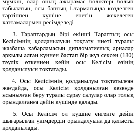
мүмкін, олар оның ажырамас бөліктері болып
табылатын, осы баптың 1-тармағында көзделген
тәртіппен күшіне енетін жекелеген
хаттамалармен ресімделеді.
3. Тараптардың бірі екінші Тараптың осы
Келісімнің қолданылуын тоқтату ниеті туралы
жазбаша хабарламасын дипломатиялық арналар
арқылы алған күннен бастап бір жүз сексен (180)
тәулік өткеннен кейін осы Келісім өзінің
қолданылуын тоқтатады.
4. Осы Келісімнің қолданылуы тоқтатылған
жағдайда, осы Келісім қолданылған кезеңде
ұсынылған беру туралы сұрау салулар олар толық
орындалғанға дейін күшінде қалады.
5. Осы Келісім ол күшіне енгенге дейін
шығарылған үкімдердің орындалуына да қатысты
қолданылады.