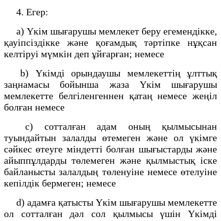
4. Егер:
a) Үкім шығарушы мемлекет беру егемендікке,
қауіпсіздікке және қоғамдық тәртіпке нұқсан
келтіруі мүмкін деп ұйғарған; немесе
b) Үкімді орындаушы мемлекеттің ұлттық
заңнамасы бойынша жаза Үкім шығарушы
мемлекетте белгіленгеннен қатаң немесе жеңіл
болған немесе
c) сотталған адам оның қылмысынан
туындайтын залалды өтемеген және ол үкімге
сәйкес өтеуге міндетті болған шығыстарды және
айыппұлдарды төлемеген және қылмыстық іске
байланысты залалдың төленуіне немесе өтелуіне
кепілдік бермеген; немесе
d) адамға қатысты Үкім шығарушы мемлекетте
ол сотталған дәл сол қылмысы үшін Үкімді