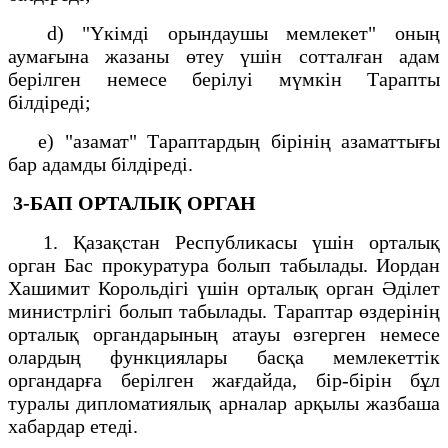
d) "Үкімді орындаушы мемлекет" оның
аумағына жазаны өтеу үшін сотталған адам
берілген немесе берілуі мүмкін Тарапты
білдіреді;
е) "азамат" Тараптардың бірінің азаматтығы
бар адамды білдіреді.
3-БАП
ОРТАЛЫҚ ОРГАН
1. Қазақстан Республикасы үшін орталық
орган Бас прокуратура болып табылады. Иордан
Хашимит Корольдігі үшін орталық орган Әділет
министрлігі болып табылады. Тараптар өздерінің
орталық органдарының атауы өзгерген немесе
олардың функциялары басқа мемлекеттік
органдарға берілген жағдайда, бір-бірін бұл
туралы дипломатиялық арналар арқылы жазбаша
хабардар етеді.