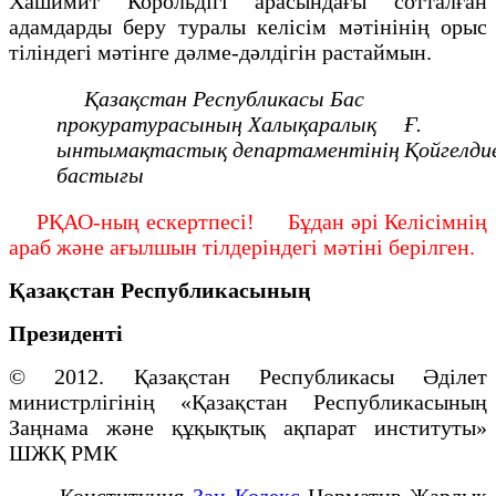
Хашимит Корольдігі арасындағы сотталған
адамдарды беру туралы келісім мәтінінің орыс
тіліндегі мәтінге дәлме-дәлдігін растаймын.
Қазақстан Республикасы
Бас
прокуратурасының
Халықаралық
Ғ.
ынтымақтастық
департаментінің
Қойгелди
бастығы
РҚАО-ның ескертпесі! Бұдан әрі Келісімнің
араб және ағылшын тілдеріндегі мәтіні берілген.
Қазақстан Республикасының
Президенті
© 2012. Қазақстан Республикасы Әділет
министрлігінің «Қазақстан Республикасының
Заңнама және құқықтық ақпарат институты»
ШЖҚ РМК
Конституция
Заң Кодекс
Норматив Жарлық