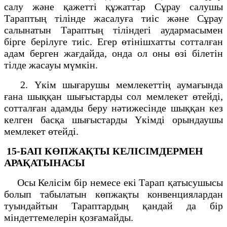
салу және қажетті құжаттар Сұрау салушы
Тараптың тілінде жасалуға тиіс және Сұрау
салынатын Тараптың тіліндегі аудармасымен
бірге берілуге тиіс. Егер өтінішхатты сотталған
адам берген жағдайда, онда ол оны өзі білетін
тілде жасауы мүмкін.
2. Үкім шығарушы мемлекеттің аумағында
ғана шыққан шығыстарды сол мемлекет өтейді,
сотталған адамды беру нәтижесінде шыққан кез
келген басқа шығыстарды Үкімді орындаушы
мемлекет өтейді.
15-БАП
КӨПЖАҚТЫ КЕЛІСІМДЕРМЕН
АРАҚАТЫНАСЫ
Осы Келісім бір немесе екі Тарап қатысушысы
болып табылатын көпжақты конвенциялардан
туындайтын Тараптардың қандай да бір
міндеттемелерін қозғамайды.