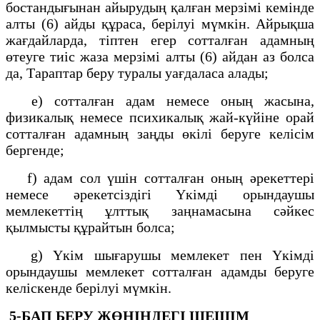
бостандығынан айырудың қалған мерзімі кемінде
алты (6) айды құраса, берілуі мүмкін. Айрықша
жағдайларда, тіптен егер сотталған адамның
өтеуге тиіс жаза мерзімі алты (6) айдан аз болса
да, Тараптар беру туралы уағдаласа алады;
е) сотталған адам немесе оның жасына,
физикалық немесе психикалық жай-күйіне орай
сотталған адамның заңды өкілі беруге келісім
бергенде;
f) адам сол үшін сотталған оның әрекеттері
немесе әрекетсіздігі Үкімді орындаушы
мемлекеттің ұлттық заңнамасына сәйкес
қылмысты құрайтын болса;
g) Үкім шығарушы мемлекет пен Үкімді
орындаушы мемлекет сотталған адамды беруге
келіскенде берілуі мүмкін.
5-БАП
БЕРУ ЖӨНІНДЕГІ ШЕШІМ