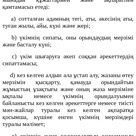
қамтамасыз етеді:
a) сотталған адамның тегі, аты, әкесінің аты,
туған жылы, айы, күні және жері;
b) үкімнің сипаты, оны орындаудың мерзімі
және басталу күні;
c) үкім шығаруға әкеп соққан әрекеттердің
сипаттамасы;
d) кез келген алдын ала ұстап алу, жазаны өтеу
мерзімін қысқарту, қамауда орындайтын
жұмыстың ұзақтығы және оның жаза мерзіміне
ықпалы немесе үкімнің орындалуымен
байланысты кез келген әрекеттерге немесе тиісті
мән-жайлар туралы кез келген ақпаратқа
қосымша, күшіне енген үкімнің мерзімдері
туралы мәлімет;
е) үкімнің және қолданылатын заңнаманың