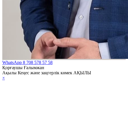
WhatsApp
8 708 578 57 58
Қорғаушы Ғалымжан
Ақылы Кеңес және заңгерлік көмек АҚЫЛЫ
×