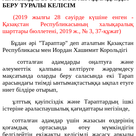
БЕРУ ТУРАЛЫ КЕЛІСІМ
(2019 жылғы 28 сәуірде күшіне енген -
Қазақстан Республикасының халықаралық
шарттары бюллетені, 2019 ж., № 3, 37-құжат)
Бұдан әрі "Тараптар" деп аталатын Қазақстан
Республикасы мен Иордан Хашимит Корольдігі
сотталған адамдарды оңалтуға және
әлеуметтік қалпына келтіруге жәрдемдесу
мақсатында оларды беру саласында екі Тарап
арасындағы тиімді ынтымақтастыққа ықпал етуге
ниет білдіре отырып,
ұлттық қауіпсіздік және Тараптардың ішкі
істеріне араласпаушылық қағидаттары негізінде,
сотталған адамдар үшін жазасын өздерінің
қоғамдық ортасында өтеу мүмкіндігін
белгілейтін екіжақты келісімді жасасу арқылы