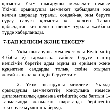
қатысты Үкім шығарушы мемлекет немесе
Үкімді орындаушы мемлекет қабылдаған кез
келген шаралар туралы, сондай-ақ оны беруге
сұрау салуға қатысты кез келген Тарап
қабылдаған кез келген шешім туралы жазбаша
түрде хабарланады.
7-БАП
КЕЛІСІМ ЖӘНЕ ТЕКСЕРУ
1. Үкім шығарушы мемлекет осы Келісімнің
4-бабы е) тармағына сәйкес беруге өзінің
келісімін беретін адам мұны өз еркімен және
құқықтық салдарды толық сезіне отырып
жасайтынына кепілдік беруге тиіс.
2. Үкім шығарушы мемлекет Үкімді
орындаушы мемлекеттің консулына немесе
дипломатиялық адамына өтініштің осы баптың 1-
тармағында жазылған шарттарда берілгенін
тексеруге мүмкіндік береді.