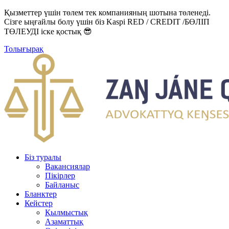
Қызметтер үшін төлем тек компанияның шотына төленеді.
Сізге ыңғайлы болу үшін біз Kaspi RED / CREDIT /БӨЛІП
ТӨЛЕУДІ іске қостық 😎
Толығырақ
Біз туралы
Вакансиялар
Пікірлер
Байланыс
Бланктер
Кейстер
Қылмыстық
Азаматтық