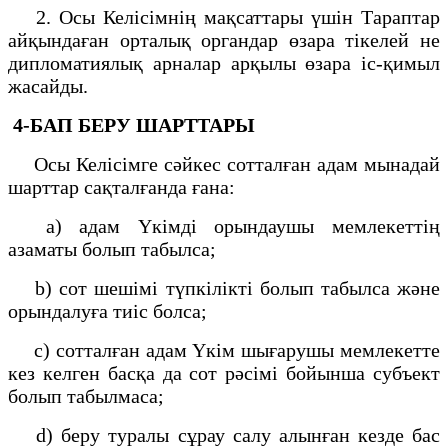
2. Осы Келісімнің мақсаттары үшін Тараптар
айқындаған орталық органдар өзара тікелей не
дипломатиялық арналар арқылы өзара іс-қимыл
жасайды.
4-БАП
БЕРУ ШАРТТАРЫ
Осы Келісімге сәйкес сотталған адам мынадай
шарттар сақталғанда ғана:
a) адам Үкімді орындаушы мемлекеттің
азаматы болып табылса;
b) сот шешімі түпкілікті болып табылса және
орындалуға тиіс болса;
c) сотталған адам Үкім шығарушы мемлекетте
кез келген басқа да сот рәсімі бойынша субъект
болып табылмаса;
d) беру туралы сұрау салу алынған кезде бас