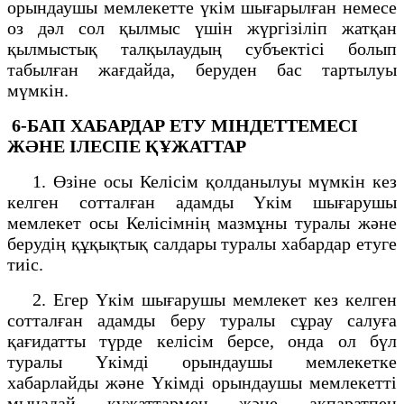
орындаушы мемлекетте үкім шығарылған немесе
оз дәл сол қылмыс үшін жүргізіліп жатқан
қылмыстық талқылаудың субъектісі болып
табылған жағдайда, беруден бас тартылуы
мүмкін.
6-БАП
ХАБАРДАР ЕТУ МІНДЕТТЕМЕСІ
ЖӘНЕ ІЛЕСПЕ ҚҰЖАТТАР
1. Өзіне осы Келісім қолданылуы мүмкін кез
келген сотталған адамды Үкім шығарушы
мемлекет осы Келісімнің мазмұны туралы және
берудің құқықтық салдары туралы хабардар етуге
тиіс.
2. Егер Үкім шығарушы мемлекет кез келген
сотталған адамды беру туралы сұрау салуға
қағидатты түрде келісім берсе, онда ол бүл
туралы Үкімді орындаушы мемлекетке
хабарлайды және Үкімді орындаушы мемлекетті
мынадай құжаттармен және ақпаратпен