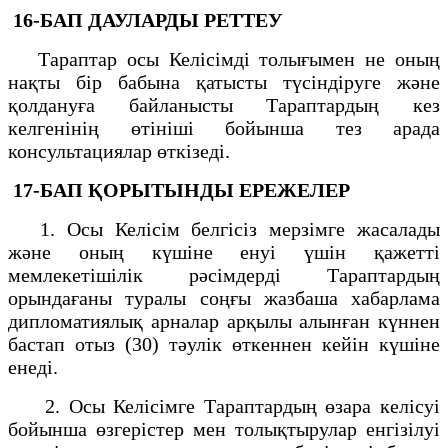
16-БАП
ДАУЛАРДЫ РЕТТЕУ
Тараптар осы Келісімді толығымен не оның
нақты бір бабына қатысты түсіндіруге және
қолдануға байланысты Тараптардың кез
келгенінің өтініші бойынша тез арада
консультациялар өткізеді.
17-БАП
ҚОРЫТЫНДЫ ЕРЕЖЕЛЕР
1. Осы Келісім белгісіз мерзімге жасалады
және оның күшіне енуі үшін қажетті
мемлекетішілік рәсімдерді Тараптардың
орындағаны туралы соңғы жазбаша хабарлама
дипломатиялық арналар арқылы алынған күннен
бастап отыз (30) тәулік өткеннен кейін күшіне
енеді.
2. Осы Келісімге Тараптардың өзара келісуі
бойынша өзгерістер мен толықтырулар енгізілуі