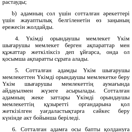
растауды;
b) адамның сол үшін сотталған әрекеттері
үшін жауаптылық белгіленетін өз заңының
ережесін жолдайды.
4. Үкімді орындаушы мемлекет Үкім
шығарушы мемлекет берген ақпараттар мен
құжаттар жеткіліксіз деп ұйғарса, онда ол
қосымша ақпаратты сұрата алады.
5. Сотталған адамды Үкім шығарушы
мемлекеттен Үкімді орындаушы мемлекетке беру
Үкім шығарушы мемлекеттің аумағында
айдауылмен жүзеге асырылады. Сотталған
адамның жеке заттары Үкімді орындаушы
мемлекеттің құзыретті органдарына қол
жеткізілген уағдаластықтарға сәйкес беру
күнінде акт бойынша беріледі.
6. Сотталған адамға осы бапты қолдануға