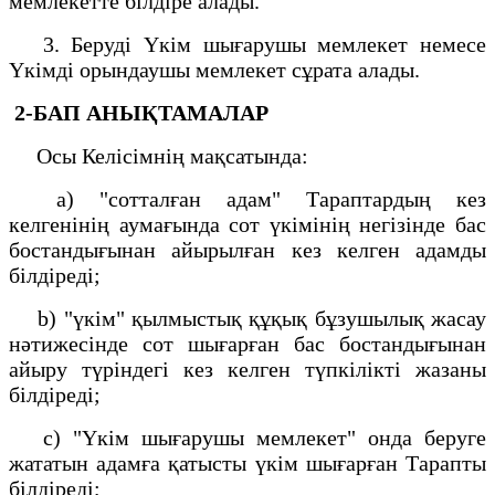
мемлекетте білдіре алады.
3. Беруді Үкім шығарушы мемлекет немесе
Үкімді орындаушы мемлекет сұрата алады.
2-БАП
АНЫҚТАМАЛАР
Осы Келісімнің мақсатында:
a) "сотталған адам" Тараптардың кез
келгенінің аумағында сот үкімінің негізінде бас
бостандығынан айырылған кез келген адамды
білдіреді;
b) "үкім" қылмыстық құқық бұзушылық жасау
нәтижесінде сот шығарған бас бостандығынан
айыру түріндегі кез келген түпкілікті жазаны
білдіреді;
c) "Үкім шығарушы мемлекет" онда беруге
жататын адамға қатысты үкім шығарған Тарапты
білдіреді;