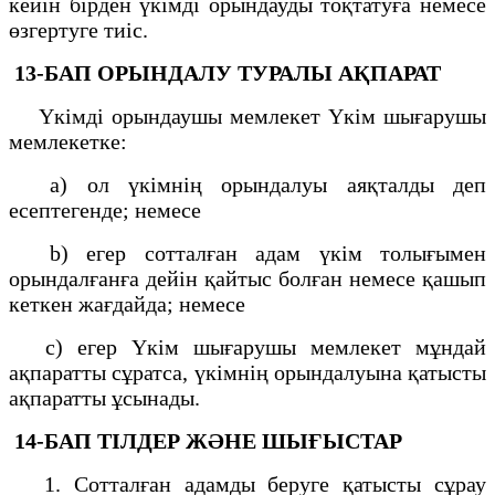
кейін бірден үкімді орындауды тоқтатуға немесе
өзгертуге тиіс.
13-БАП
ОРЫНДАЛУ ТУРАЛЫ АҚПАРАТ
Үкімді орындаушы мемлекет Үкім шығарушы
мемлекетке:
a) ол үкімнің орындалуы аяқталды деп
есептегенде; немесе
b) егер сотталған адам үкім толығымен
орындалғанға дейін қайтыс болған немесе қашып
кеткен жағдайда; немесе
с) егер Үкім шығарушы мемлекет мұндай
ақпаратты сұратса, үкімнің орындалуына қатысты
ақпаратты ұсынады.
14-БАП
ТІЛДЕР ЖӘНЕ ШЫҒЫСТАР
1. Сотталған адамды беруге қатысты сұрау