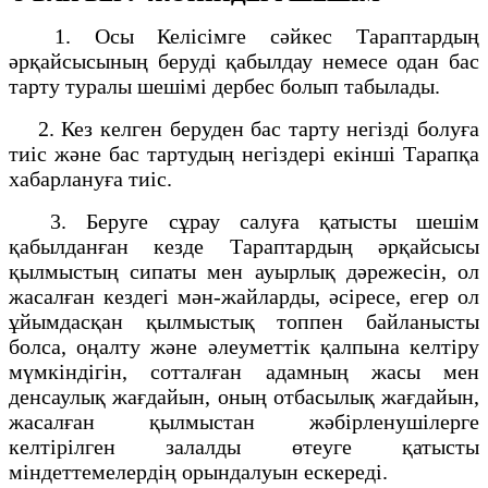
1. Осы Келісімге сәйкес Тараптардың
әрқайсысының беруді қабылдау немесе одан бас
тарту туралы шешімі дербес болып табылады.
2. Кез келген беруден бас тарту негізді болуға
тиіс және бас тартудың негіздері екінші Тарапқа
хабарлануға тиіс.
3. Беруге сұрау салуға қатысты шешім
қабылданған кезде Тараптардың әрқайсысы
қылмыстың сипаты мен ауырлық дәрежесін, ол
жасалған кездегі мән-жайларды, әсіресе, егер ол
ұйымдасқан қылмыстық топпен байланысты
болса, оңалту және әлеуметтік қалпына келтіру
мүмкіндігін, сотталған адамның жасы мен
денсаулық жағдайын, оның отбасылық жағдайын,
жасалған қылмыстан жәбірленушілерге
келтірілген залалды өтеуге қатысты
міндеттемелердің орындалуын ескереді.