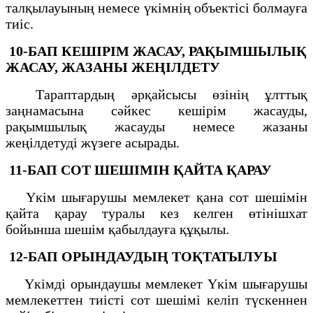
талқылауының немесе үкімнің объектісі болмауға
тиіс.
10-БАП
КЕШІРІМ ЖАСАУ, РАҚЫМШЫЛЫҚ
ЖАСАУ, ЖАЗАНЫ ЖЕҢІЛДЕТУ
Тараптардың әрқайсысы өзінің ұлттық
заңнамасына сәйкес кешірім жасауды,
рақымшылық жасауды немесе жазаны
жеңілдетуді жүзеге асырады.
11-БАП
СОТ ШЕШІМІН ҚАЙТА ҚАРАУ
Үкім шығарушы мемлекет қана сот шешімін
қайта қарау туралы кез келген өтінішхат
бойынша шешім қабылдауға құқылы.
12-БАП
ОРЫНДАУДЫҢ ТОҚТАТЫЛУЫ
Үкімді орындаушы мемлекет Үкім шығарушы
мемлекеттен тиісті сот шешімі келіп түскеннен