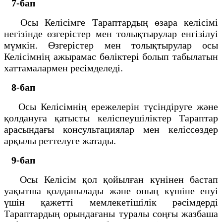
7-бап
Осы Келісімге Тараптардың өзара келісімі
негізінде өзгерістер мен толықтырулар енгізілуі
мүмкін. Өзгерістер мен толықтырулар осы
Келісімнің ажырамас бөліктері болып табылатын
хаттамалармен ресімделеді.
8-бап
Осы Келісімнің ережелерін түсіндіруге және
қолдануға қатысты келіспеушіліктер Тараптар
арасындағы консультациялар мен келіссөздер
арқылы реттелуге жатады.
9-бап
Осы Келісім қол қойылған күнінен бастап
уақытша қолданылады және оның күшіне енуі
үшін қажетті мемлекетішілік рәсімдерді
Тараптардың орындағаны туралы соңғы жазбаша