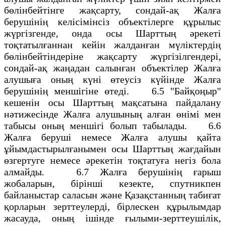
бөлінбейтінге жақсарту, сондай-ақ Жалға
берушінің келісімінсіз объектілерге құрылыс
жүргізгенде, онда осы Шарттың әрекеті
тоқтатылғаннан кейін жалданған мүліктердің
бөлінбейтіндеріне жақсарту жүргізілгендері,
сондай-ақ жаңадан салынған объектілер Жалға
алушыға оның күні өтеусіз күйінде Жалға
берушінің меншігіне өтеді. 6.5 "Байқоңыр"
кешенін осы Шарттың мақсатына пайдалану
нәтижесінде Жалға алушының алған өнімі мен
табысы оның меншігі болып табылады. 6.6
Жалға беруші немесе Жалға алушы қайта
ұйымдастырылғанымен осы Шарттың жағдайын
өзгертуге немесе әрекетін тоқтатуға негіз бола
алмайды. 6.7 Жалға берушінің ғарыш
жобаларын, бірінші кезекте, спутникпен
байланыстар саласын және Қазақстанның табиғат
қорларын зерттеулерді, бірлескен құрылымдар
жасауда, оның ішінде ғылыми-зерттеушілік,