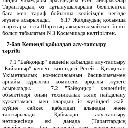
Тараптардың өз тұтынушыларына белгіленген
баға мен тариф бойынша келісімдік негізде
жүзеге асырылады. 6.17 Жалдаудың қосымша
шарттары, осы Шарттың ажыратылмайтын бөлігі
болып табылатын N 3 Қосымшада келтірілген.
7-бап
Кешенді қабылдап алу-тапсыру
тәртібі
7.1 "Байқоңыр" кешенін қабылдап алу-тапсыру
"Байқоңыр" кешені жөніндегі Ресей - Қазақстан
Үкіметаралық комиссиясының басшылығымен
арнайы құрылған комиссия арқылы жүзеге
асырылады. 7.2 "Байқоңыр" кешенінің
объектілері оның техникалық және пайдалану
құжаттамасы мен олардың іс жүзіндегі жай-
күйіне сәйкес қабылдап алынады және
тапсырылады. Қабылдап алу-тапсыру
нәтижесінде екі данада (Тараптардың
әрқайсысына бір данадан) акті жасалынады.