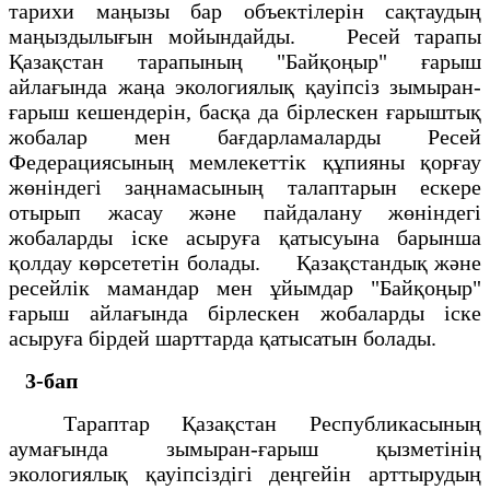
тарихи маңызы бар объектілерін сақтаудың
маңыздылығын мойындайды. Ресей тарапы
Қазақстан тарапының "Байқоңыр" ғарыш
айлағында жаңа экологиялық қауіпсіз зымыран-
ғарыш кешендерін, басқа да бірлескен ғарыштық
жобалар мен бағдарламаларды Ресей
Федерациясының мемлекеттік құпияны қорғау
жөніндегі заңнамасының талаптарын ескере
отырып жасау және пайдалану жөніндегі
жобаларды іске асыруға қатысуына барынша
қолдау көрсететін болады. Қазақстандық және
ресейлік мамандар мен ұйымдар "Байқоңыр"
ғарыш айлағында бірлескен жобаларды іске
асыруға бірдей шарттарда қатысатын болады.
3-бап
Тараптар Қазақстан Республикасының
аумағында зымыран-ғарыш қызметінің
экологиялық қауіпсіздігі деңгейін арттырудың