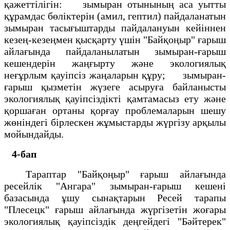
қажеттілігін: зымыран отынының аса уытты
құрамдас бөліктерін (амил, гептил) пайдаланатын
зымыран тасығыштарды пайдалануын кейіннен
кезең-кезеңмен қысқарту үшін "Байқоңыр" ғарыш
айлағында пайдаланылатын зымыран-ғарыш
кешендерін жаңғырту және экологиялық
неғұрлым қауіпсіз жаңаларын құру; зымыран-
ғарыш қызметін жүзеге асыруға байланысты
экологиялық қауіпсіздікті қамтамасыз ету және
қоршаған ортаны қорғау проблемаларын шешу
жөніндегі бірлескен жұмыстарды жүргізу арқылы
мойындайды.
4-бап
Тараптар "Байқоңыр" ғарыш айлағында
ресейлік "Ангара" зымыран-ғарыш кешені
базасында ұшу сынақтарын Ресей тарапы
"Плесецк" ғарыш айлағында жүргізетін жоғары
экологиялық қауіпсіздік деңгейдегі "Бәйтерек"