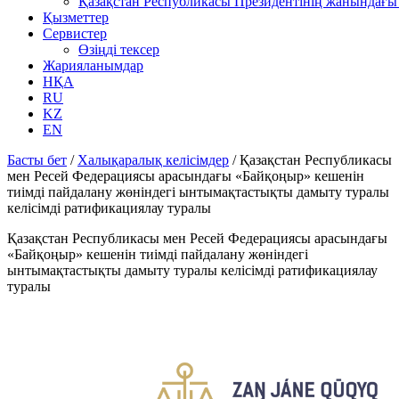
Қазақстан Республикасы Президентінің жанындағы 
Қызметтер
Сервистер
Өзіңді тексер
Жарияланымдар
НҚА
RU
KZ
EN
Басты бет
/
Халықаралық келісімдер
/
Қазақстан Республикасы
мен Ресей Федерациясы арасындағы «Байқоңыр» кешенін
тиімді пайдалану жөніндегі ынтымақтастықты дамыту туралы
келісімді ратификациялау туралы
Қазақстан Республикасы мен Ресей Федерациясы арасындағы
«Байқоңыр» кешенін тиімді пайдалану жөніндегі
ынтымақтастықты дамыту туралы келісімді ратификациялау
туралы