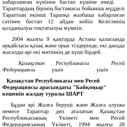
хабарланған күнінен бастап күшіне енеді.
Тараптардың бірінің бастамасы бойынша мүдделі
Тараптың екінші Тарапқа жазбаша хабарлаған
сәтінен бастап 12 айдан кейін Келісімнің
қолданылуы тоқтатылуы мүмкін.
2004 жылғы 9 қаңтарда Астана қаласында
әрқайсысы қазақ және орыс тілдерінде, екі данада
жасалды әрі екі мәтіннің де күші бірдей.
Қазақстан Республикасы Ресей
Федерациясы
үшін үшін
Қазақстан Республикасы мен Ресей
Федерациясы
арасындағы "Байқоңыр"
кешенін жалдау туралы
ШАРТ
Бұдан әрі Жалға беруші және Жалға алушы
немесе Тараптар деп аталатын Қазақстан
Республикасының Үкіметі мен Ресей
Федерациясының Үкіметі, 1994 жылғы 28