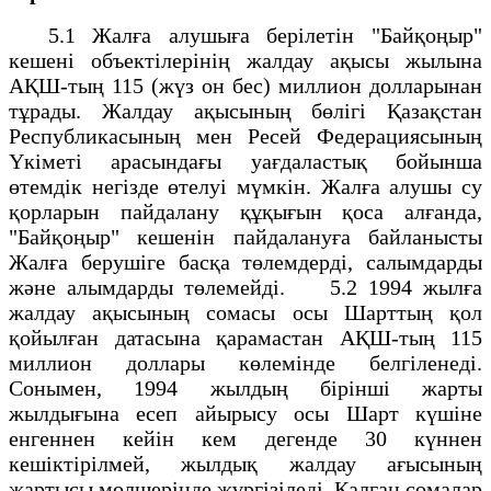
5.1 Жалға алушыға берілетін "Байқоңыр"
кешені объектілерінің жалдау ақысы жылына
АҚШ-тың 115 (жүз он бес) миллион долларынан
тұрады. Жалдау ақысының бөлігі Қазақстан
Республикасының мен Ресей Федерациясының
Үкіметі арасындағы уағдаластық бойынша
өтемдік негізде өтелуі мүмкін. Жалға алушы су
қорларын пайдалану құқығын қоса алғанда,
"Байқоңыр" кешенін пайдалануға байланысты
Жалға берушіге басқа төлемдерді, салымдарды
және алымдарды төлемейді. 5.2 1994 жылға
жалдау ақысының сомасы осы Шарттың қол
қойылған датасына қарамастан АҚШ-тың 115
миллион доллары көлемінде белгіленеді.
Сонымен, 1994 жылдың бірінші жарты
жылдығына есеп айырысу осы Шарт күшіне
енгеннен кейін кем дегенде 30 күннен
кешіктірілмей, жылдық жалдау ағысының
жартысы мөлшерінде жүргізіледі. Қалған сомалар