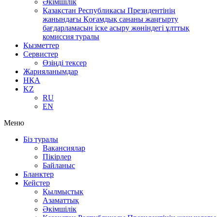
Әкімшілік
Қазақстан Республикасы Президентінің
жанындағы Қоғамдық сананы жаңғырту
бағдарламасын іске асыру жөніндегі ұлттық
комиссия туралы
Қызметтер
Сервистер
Өзіңді тексер
Жарияланымдар
НҚА
KZ
RU
EN
Меню
Біз туралы
Вакансиялар
Пікірлер
Байланыс
Бланктер
Кейстер
Қылмыстық
Азаматтық
Әкімшілік