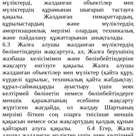
мүліктерді, жалданған объектілер мен
мүліктердің құрамынан шығарып тастауға
қақылы. Жалданған ғимараттардың,
құрылыстардың және мүліктердің
амортизациялық мерзімі олардың техникалық
және пайдалану құжаттарынан анықталады.
6.3 Жалға алушы жалданған мүліктердің
бөлінетіндерін жақсартуға, ал, Жалға берушінің
жазбаша келісімімен және бөлінбейтіндеріне
жақсарту енгізуге қақылы. Жалға алушы
жалданған объектілер мен мүліктер (қайта құру,
күрделі құрылыс, техникалық қайта жабдықтау;
құрал-саймандарды ауыстыру үшін зиян
келтірмей бөлінетін немесе бөлінбейтіндерге
меншік қаражатының есебінен жақсарту
жүргізген жағдайда, ол жалдау Шартының
мерзімі біткен соң оларға тиісінше меншік
қақысын немесе осы жақсартудың қалдық құнын
қайтарып алуға қақылы. 6.4 Егер, Жалға
алушы жалданған мүліктер үшін зиян келтірмей