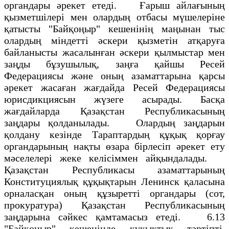
органдары әрекет етеді. Ғарыш айлағының
қызметшілері мен олардың отбасы мүшелеріне
қатысты "Байқоңыр" кешенінің маңынан тыс
олардың міндетті әскери қызметін атқаруға
байланысты жасалынған әскери қылмыстар мен
заңды бұзушылық, заңға қайшы Ресей
Федерациясы және оның азаматтарына қарсы
әрекет жасаған жағдайда Ресей Федерациясы
юрисдикциясын жүзеге асырады. Басқа
жағдайларда Қазақстан Республикасының
заңдары қолданылады. Олардың заңдарын
қолдану кезінде Тараптардың құқық қорғау
органдарының нақты өзара бірлесіп әрекет ету
мәселелері жеке келісіммен айқындалады.
Қазақстан Республикасы азаматтарының
Конституциялық құқықтарын Ленинск қаласына
орналасқан оның құзыретті органдары (сот,
прокуратура) Қазақстан Республикасының
заңдарына сәйкес қамтамасыз етеді. 6.13
"Байқоңыр" кешенінде құқықтық тәртіпті,