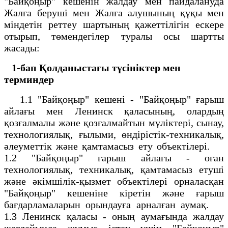
"Байқоңыр" кешенін жалдау мен пайдалануда
Жалға беруші мен Жалға алушының құқы мен
міндетін реттеу шартының қажеттілігін ескере
отырып, төмендегілер туралы осы шартты
жасады:
1-бап
Қолданыстағы түсініктер мен
терминдер
1.1 "Байқоңыр" кешені - "Байқоңыр" ғарыш
айлағы мен Ленинск қаласының, олардың
қозғалмалы және қозғалмайтын мүліктері, сынау,
технологиялық, ғылыми, өндірістік-техникалық,
әлеуметтік және қамтамасыз ету объектілері.
1.2 "Байқоңыр" ғарыш айлағы - оған
технологиялық, техникалық, қамтамасыз етуші
және әкімшілік-қызмет объектілері орналасқан
"Байқоңыр" кешеніне кіретін және ғарыш
бағдарламаларын орындауға арналған аумақ.
1.3 Ленинск қаласы - оның аумағында жалдау
жағдайында жұмыс істеу үшін "Байқоңыр"