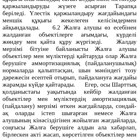
қаржыландыруды жүзеге асырған Тарапқа
беріледі. Үлестік қаржыландыру жағдайындағы
меншік құқығы жекелеген келісімдермен
айқындалады. 6.2 Жалға алушы өз есебінен
жалданған объектілерге ағымдағы, күрделі
жөндеу мен қайта құру жүргізеді. Жалдау
мерзімі бітуіне байланысты Жалға алушы
объектілер мен мүліктерді қайтаруда олар Жалға
берушіге аммортизациялық (пайдаланушылық)
нормаларда қалыптасқан, шын мәніндегі тозу
дәрежесін есептей отырып, пайдалануға жағдайы
жарамды күйде қайтарады. Егер, осы Шарттық
қолданыстағы уақытында кейбір жалданған
объектілер мен мүліктердің амортизациялық
(пайдалану) мерзімі өткен жағдайларда, сондай-
ақ оларды істеп шығарған немесе Жалға
алушының кінәсіздігінен жойылған жағдайларда,
соңғысы Жалға берушіге алдын ала хабарлап,
бірлескен акті жасап, көрсетілген объектілер мен