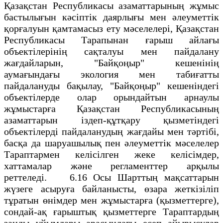
Қазақстан Республикасы азаматтарының жұмыс
бастылығын кәсіптік даярлығы мен әлеуметтік
қорғалуын қамтамасыз ету мәселелері, Қазақстан
Республикасы Тарапынан ғарыш айлағы
объектілерінің сақталуы мен пайдалану
жағдайларын, "Байқоңыр" кешенінің
аумағындағы экология мен табиғатты
пайдалануды бақылау, "Байқоңыр" кешеніндегі
объектілерде олар орындайтын арнаулы
жұмыстарға Қазақстан Республикасының
азаматтарын іздеп-құтқару қызметіндегі
объектілерді пайдаланудың жағдайы мен тәртібі,
басқа да шаруашылық пен әлеуметтік мәселелер
Тараптармен келісілген жеке келісімдер,
хаттамалар және регламенттер арқылы
реттеледі. 6.16 Осы Шарттың мақсаттарын
жүзеге асыруға байланысты, өзара жеткізіліп
тұратын өнімдер мен жұмыстарға (қызметтерге),
сондай-ақ ғарыштық қызметтерге Тараптардың
заңды ұйымдары арасындағы есеп айырысулар