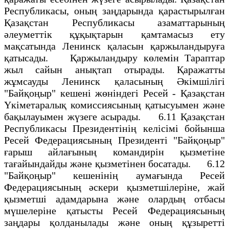
Республикасы, оның заңдарында қарастырылған
Қазақстан Республикасы азаматтарының
әлеуметтік құқықтарын қамтамасыз ету
мақсатында Ленинск қаласын қаржыландыруға
қатысады. Қаржыландыру көлемін Тараптар
жыл сайын анықтап отырады. Қаражатты
жұмсауды Ленинск қаласының Әкімшілігі
"Байқоңыр" кешені жөніндегі Ресей - Қазақстан
Үкіметаралық комиссиясының қатысуымен және
бақылауымен жүзеге асырады. 6.11 Қазақстан
Республикасы Президентінің келісімі бойынша
Ресей Федерациясының Президенті "Байқоңыр"
ғарыш айлағының командирін қызметіне
тағайындайды және қызметінен босатады. 6.12
"Байқоңыр" кешенінің аумағында Ресей
Федерациясының әскери қызметшілеріне, жай
қызметші адамдарына және олардың отбасы
мүшелеріне қатысты Ресей Федерациясының
заңдары қолданылады және оның құзыретті