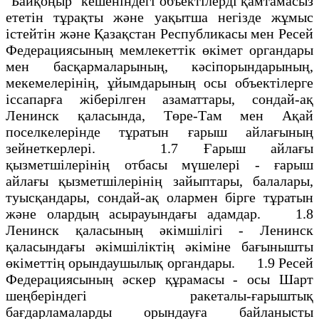
"Байқоңыр" кешеніндегі объектілерді қамтамасыз
ететін тұрақты және уақытша негізде жұмыс
істейтін және Қазақстан Республикасы мен Ресей
Федерациясының мемлекеттік өкімет органдары
мен басқармаларының, кәсіпорындарының,
мекемелерінің, ұйымдарының осы объектілерге
іссапарға жіберілген азаматтары, сондай-ақ
Ленинск қаласында, Төре-Там мен Ақай
поселкелерінде тұратын ғарыш айлағының
зейнеткерлері. 1.7 Ғарыш айлағы
қызметшілерінің отбасы мүшелері - ғарыш
айлағы қызметшілерінің зайыптары, балалары,
туысқандары, сондай-ақ олармен бірге тұратын
және олардың асырауындағы адамдар. 1.8
Ленинск қаласының әкімшілігі - Ленинск
қаласындағы әкімшіліктің әкіміне бағынышты
өкіметтің орындаушылық органдары. 1.9 Ресей
Федерациясының әскер құрамасы - осы Шарт
шеңберіндегі ракеталы-ғарыштық
бағдарламаларды орындауға байланысты