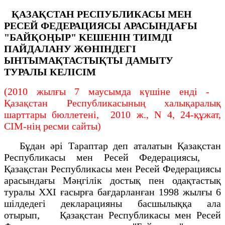
ҚАЗАҚСТАН РЕСПУБЛИКАСЫ МЕН
РЕСЕЙ ФЕДЕРАЦИЯСЫ
АРАСЫНДАҒЫ
"БАЙҚОҢЫР" КЕШЕНІН ТИІМДІ
ПАЙДАЛАНУ
ЖӨНІНДЕГІ
ЫНТЫМАҚТАСТЫҚТЫ ДАМЫТУ
ТУРАЛЫ
КЕЛІСІМ
(2010 жылғы 7 маусымда күшіне енді -
Қазақстан Республикасының халықаралық
шарттары бюллетені, 2010 ж., N 4, 24-құжат,
СІМ-нің ресми сайты)
Бұдан әрі Тараптар деп аталатын Қазақстан
Республикасы мен Ресей Федерациясы,
Қазақстан Республикасы мен Ресей Федерациясы
арасындағы Мәңгілік достық пен одақтастық
туралы XXI ғасырға бағдарланған 1998 жылғы 6
шілдедегі декларацияны басшылыққа ала
отырып, Қазақстан Республикасы мен Ресей