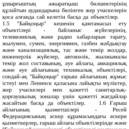
ұшырғыштың ажыратқыш бөлшектерінің
құлайтын аудандарына бөлінген жер учаскелерін
қоса алғанда сай келетін басқа да объектілер.
1.5 "Байқоңыр" кешенін қамтамасыз ету
объектілері - байланыс жүйелерінің,
телевизиялық және радио хабарларын тарату,
жылумен, сумен, энергиямен, газбен жабдықтау
және канализациялық, тас және темір жолдар,
инженерлік жүйелер, автокөлік, жылжымалы
темір жол составының, әуе айлағы, авиациялық
және әуе айлағының техникалық объектілері,
сондай-ақ "Байқоңыр" ғарыш айлағының жұмыс
істеуі мен Ленинск қаласына лайықты мүліктер,
жер учаскелері мен қажетті санитарлық-
қорғаушылық зоналар үшін қажетті жағдайлар
жасайтын басқа да объектілер. 1.6 Ғарыш
айлағының қызметшілері - Ресей
Федерациясының әскер құрамасындағы әскери
қызметкерлер, ғарыш айлағы объектілерінде және