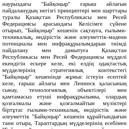
наурыздағы "Байқоңыр" ғарыш айлағын
пайдаланудың негізгі принциптері мен шарттары
туралы Қазақстан Республикасы мен Ресей
Федерациясы арасындағы Келісімге сүйене
отырып, "Байқоңыр" кешенін сақтауға, ғылыми-
техникалық, өндірістік және әлеуметтік-мәдени
потенциалы мен инфрақұрылымдарын тиімді
пайдалану мен дамытуға Қазақстан
Республикасы мен Ресей Федерациясы мүдделі
екендігін ескере келе, екі елдің одақтастық
мүдделерінің стратегиялық контекстегі
"Байқоңыр" кешенінде жұмыс істеуін есептей
келе, ғарыш айлағы мен Ленинск қаласының
сынау, технологиялық объектілері мен
қамтамасыз етуші инфрақұрылымы, олардың
қозғалмалы және қозғалмайтын мүліктері
біртұтас ғылыми-техникалық, өндірістік және
әлеуметтік "Байқоңыр" кешенін құрайтындығын
тани отыра, Тараптардың мүдделерінің есебімен