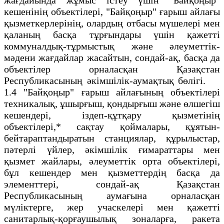
кешенінің объектілері, "Байқоңыр" ғарыш айлағы
қызметкерлерінің, олардың отбасы мүшелері мен
қаланың басқа тұрғындары үшін қажетті
коммуналдық-тұрмыстық және әлеуметтік-
мәдени жағдайлар жасайтын, сондай-ақ, басқа да
объектілер орналасқан Қазақстан
Республикасының әкімшілік-аумақтық бөлігі.
1.4 "Байқоңыр" ғарыш айлағының объектілері
техникалық, ұшырғыш, қондырғыш және өлшегіш
кешендері, іздеп-құтқару қызметінің
объектілері,* сақтау қоймалары, құятын-
бейтараптандыратын станциялар, құрылыстар,
пәтерлі үйлер, әкімшілік ғимараттары мен
қызмет жайлары, әлеуметтік орта объектілері,
бұл кешендер мен қызметтердің басқа да
элементтері, сондай-ақ Қазақстан
Республикасының аумағына орналасқан
мүліктерге, жер учаскелері мен қажетті
санитарлық-қорғаушылық зоналарға, ракета