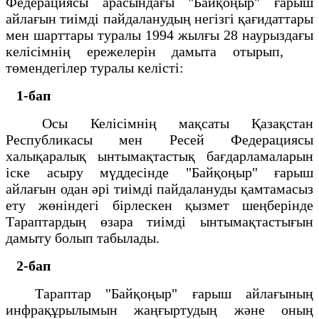
Федерациясы арасындағы "Байқоңыр" ғарыш
айлағын тиімді пайдаланудың негізгі қағидаттары
мен шарттары туралы 1994 жылғы 28 наурыздағы
келісімнің ережелерін дамыта отырып,
төмендегілер туралы келісті:
1-бап
Осы Келісімнің мақсаты Қазақстан
Республикасы мен Ресей Федерациясы
халықаралық ынтымақтастық бағдарламаларын
іске асыру мүддесінде "Байқоңыр" ғарыш
айлағын одан әрі тиімді пайдалануды қамтамасыз
ету жөніндегі бірлескен қызмет шеңберінде
Тараптардың өзара тиімді ынтымақтастығын
дамыту болып табылады.
2-бап
Тараптар "Байқоңыр" ғарыш айлағының
инфрақұрылымын жаңғыртудың және оның