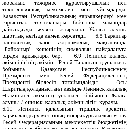
жобалық, тәжірибе құрастырушылық пен
технологиялық мекемелер мен ұйымдарды,
Қазақстан Республикасының ғарышкерлері мен
ғарыштық техникалары бойынша мамандар
дайындауды жүзеге асыруына Жалға алушы
шарттық негізде көмек көрсетеді. 6.8 Тараптар
насихаттық және жарнамалық мақсаттарда
"Байқоңыр" кешенінің символын пайдалануға
бірдей құқықтары бар. 6.9 Ленинск қаласы
әкімшілігінің әкімін - Ресей Тарапының ұсынысы
бойынша Қазақстан Республикасының
Президенті мен Ресей Федерациясының
Президенті бірлесіп тағайындайды. Осы
Шарттың қолданыстағы кезінде Ленинск қалалық
Әкімшілігі әкімінің үсынысы бойынша Жалға
алушы Ленинск қалалық әкімшілігін құрады.
6.10 Ленинск қаласының тіршілік әрекетін
қаржыландыру мен оның инфрақұрылымын ұстау
Ресей Федерациясының мемлекеттік бюджетінің
қаражаты есебінен жүзеге асырылады. Қазақстан