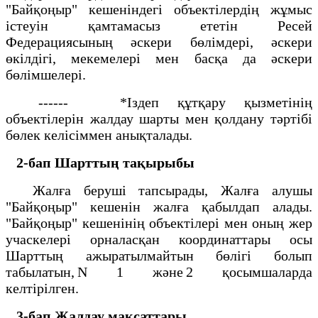
"Байқоңыр" кешеніндегі объектілердің жұмыс
істеуін қамтамасыз ететін Ресей
Федерациясының әскери бөлімдері, әскери
өкілдігі, мекемелері мен басқа да әскери
бөлімшелері.
------ *Іздеп құтқару қызметінің
объектілерін жалдау шарты мен қолдану тәртібі
бөлек келісіммен анықталады.
2-бап
Шарттың тақырыбы
Жалға беруші тапсырады, Жалға алушы
"Байқоңыр" кешенін жалға қабылдап алады.
"Байқоңыр" кешенінің объектілері мен оның жер
учаскелері орналасқан координаттары осы
Шарттың ажыратылмайтын бөлігі болып
табылатын, N 1 және 2 қосымшаларда
келтірілген.
3-бап
Жалдау мақсаттары