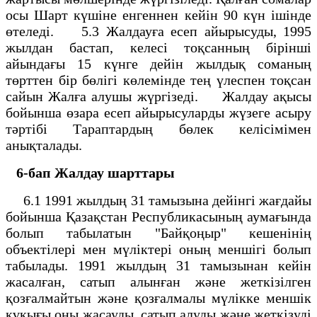
осы Шарт күшіне енгеннен кейін 90 күн ішінде
өтеледі. 5.3 Жалдауға есеп айырысуды, 1995
жылдан бастап, келесі тоқсанның бірінші
айындағы 15 күнге дейін жылдық соманың
төрттен бір бөлігі көлемінде тең үлеспен тоқсан
сайын Жалға алушы жүргізеді. Жалдау ақысы
бойынша өзара есеп айырысуларды жүзеге асыру
тәртібі Тараптардың бөлек келісімімен
анықталады.
6-бап
Жалдау шарттары
6.1 1991 жылдың 31 тамызына дейінгі жағдайы
бойынша Қазақстан Республикасының аумағында
болып табылатын "Байқоңыр" кешенінің
объектілері мен мүліктері оның меншігі болып
табылады. 1991 жылдың 31 тамызынан кейін
жасалған, сатып алынған және жеткізілген
қозғалмайтын және қозғалмалы мүлікке меншік
құқығы оны жасауды, сатып алуды және жеткізуді