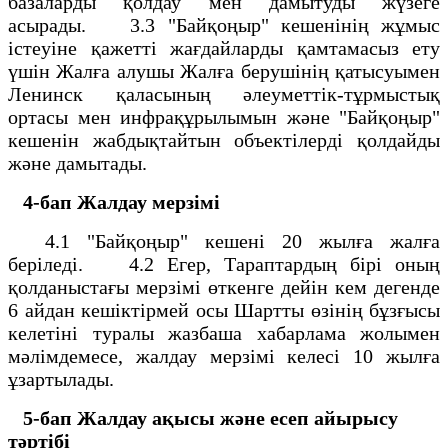
базаларды қолдау мен дамытуды жүзеге
асырады. 3.3 "Байқоңыр" кешенінің жұмыс
істеуіне қажетті жағдайларды қамтамасыз ету
үшін Жалға алушы Жалға берушінің қатысуымен
Ленинск қаласының әлеуметтік-тұрмыстық
ортасы мен инфрақұрылымын және "Байқоңыр"
кешенін жабдықтайтын объектілерді қолдайды
және дамытады.
4-бап
Жалдау мерзімі
4.1 "Байқоңыр" кешені 20 жылға жалға
беріледі. 4.2 Егер, Тараптардың бірі оның
қолданыстағы мерзімі өткенге дейін кем дегенде
6 айдан кешіктірмей осы Шартты өзінің бұзғысы
келетіні туралы жазбаша хабарлама жолымен
мәлімдемесе, жалдау мерзімі келесі 10 жылға
ұзартылады.
5-бап
Жалдау ақысы және есеп айырысу
тәртібі