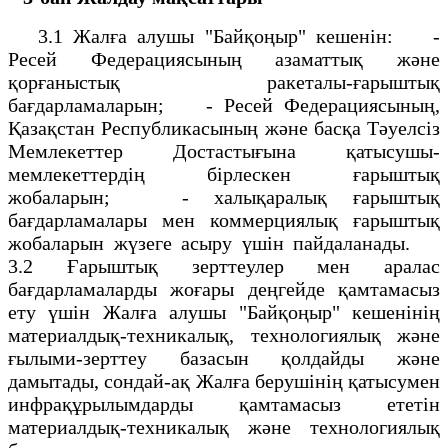
3.1 Жалға алушы "Байқоңыр" кешенін: -
Ресей Федерациясының азаматтық және
қорғаныстық ракеталы-ғарыштық
бағдарламаларын; - Ресей Федерациясының,
Қазақстан Республикасының және басқа Тәуелсіз
Мемлекеттер Достастығына қатысушы-
мемлекеттердің бірлескен ғарыштық
жобаларын; - халықаралық ғарыштық
бағдарламалары мен коммерциялық ғарыштық
жобаларын жүзеге асыру үшін пайдаланады.
3.2 Ғарыштық зерттеулер мен аралас
бағдарламаларды жоғары деңгейде қамтамасыз
ету үшін Жалға алушы "Байқоңыр" кешенінің
материалдық-техникалық, технологиялық және
ғылыми-зерттеу базасын қолдайды және
дамытады, сондай-ақ Жалға берушінің қатысумен
инфрақұрылымдарды қамтамасыз ететін
материалдық-техникалық және технологиялық