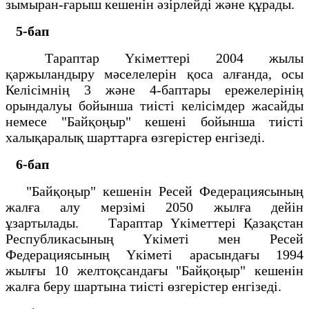
зымыран-ғарыш кешенін әзірлейді және құрады.
5-бап
Тараптар Үкіметтері 2004 жылы
қаржыландыру мәселелерін қоса алғанда, осы
Келісімнің 3 және 4-баптары ережелерінің
орындалуы бойынша тиісті келісімдер жасайды
немесе "Байқоңыр" кешені бойынша тиісті
халықаралық шарттарға өзгерістер енгізеді.
6-бап
"Байқоңыр" кешенін Ресей Федерациясының
жалға алу мерзімі 2050 жылға дейін
ұзартылады. Тараптар Үкіметтері Қазақстан
Республикасының Үкіметі мен Ресей
Федерациясының Үкіметі арасындағы 1994
жылғы 10 желтоқсандағы "Байқоңыр" кешенін
жалға беру шартына тиісті өзгерістер енгізеді.