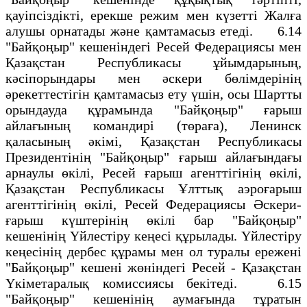
қауіпсіздікті, ерекше режим мен күзетті Жалға
алушы орнатады және қамтамасыз етеді. 6.14
"Байқоңыр" кешеніндегі Ресей Федерациясы мен
Қазақстан Республикасы ұйымдарының,
кәсіпорындары мен әскери бөлімдерінің
әрекеттестігін қамтамасыз ету үшін, осы Шартты
орындауда құрамында "Байқоңыр" ғарыш
айлағының командирі (төраға), Ленинск
қаласының әкімі, Қазақстан Республикасы
Президентінің "Байқоңыр" ғарыш айлағындағы
арнаулы өкілі, Ресей ғарыш агенттігінің өкілі,
Қазақстан Республикасы Ұлттық аэроғарыш
агенттігінің өкілі, Ресей Федерациясы Әскери-
ғарыш күштерінің өкілі бар "Байқоңыр"
кешенінің Үйлестіру кеңесі құрылады. Үйлестіру
кеңесінің дербес құрамы мен ол туралы ережені
"Байқоңыр" кешені жөніндегі Ресей - Қазақстан
Үкіметаралық комиссиясы бекітеді. 6.15
"Байқоңыр" кешенінің аумағында тұратын