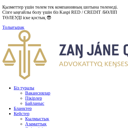
Қызметтер үшін төлем тек компанияның шотына төленеді.
Сізге ыңғайлы болу үшін біз Kaspi RED / CREDIT /БӨЛІП
ТӨЛЕУДІ іске қостық 😎
Толығырақ
Біз туралы
Вакансиялар
Пікірлер
Байланыс
Бланктер
Кейстер
Қылмыстық
Азаматтық