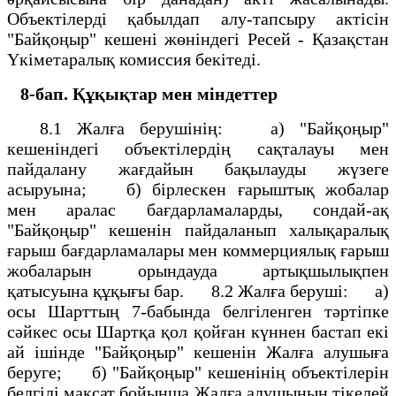
Объектілерді қабылдап алу-тапсыру актісін
"Байқоңыр" кешені жөніндегі Ресей - Қазақстан
Үкіметаралық комиссия бекітеді.
8-бап.
Құқықтар мен міндеттер
8.1 Жалға берушінің: а) "Байқоңыр"
кешеніндегі объектілердің сақталауы мен
пайдалану жағдайын бақылауды жүзеге
асыруына; б) бірлескен ғарыштық жобалар
мен аралас бағдарламаларды, сондай-ақ
"Байқоңыр" кешенін пайдаланып халықаралық
ғарыш бағдарламалары мен коммерциялық ғарыш
жобаларын орындауда артықшылықпен
қатысуына құқығы бар. 8.2 Жалға беруші: а)
осы Шарттың 7-бабында белгіленген тәртіпке
сәйкес осы Шартқа қол қойған күннен бастап екі
ай ішінде "Байқоңыр" кешенін Жалға алушыға
беруге; б) "Байқоңыр" кешенінің объектілерін
белгілі мақсат бойынша Жалға алушының тікелей