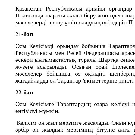
Қазақстан Республикасы арнайы органдар
Полигонда шартты жалға беру жөніндегі ша
мәселелердi шешу үшiн олардың өкiлдерiн По
21-бап
Осы Келiсiмдi орындау бойынша Тараптард
Республикасы мен Ресей Федерациясы арас
әскери ынтымақтастық туралы Шартқа сәйке
жүзеге асырылады. Осыған орай Бiрлеск
мәселелер бойынша өз өкiлдiгi шеңберi
жағдайларда ол Тараптар Үкiметтерiне тиiстi
22-бап
Осы Келiсiмге Тараптардың өзара келiсуi н
енгiзiлуi мүмкiн.
Келiсiм он жыл мерзiмге жасалады. Оның күш
әрбiр он жылдық мерзiмнiң бiтуiне алты 