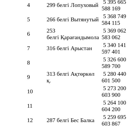
5 395 665
4
299 белгі Лопуховый
588 169
5 368 749
5
266 белгі Вытянутый
584 115
253
5 369 062
6
белгі Қарағандымола
583 062
5 340 141
7
316 белгі Арыстан
597 401
5 326 600
8
589 700
313 белгі Ақтөркөл
5 280 440
9
қ.
601 500
5 273 200
10
603 900
5 264 100
11
604 200
5 259 695
12
287 белгі Бес Балка
603 867