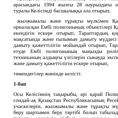
арасындағы 1994 жылғы 28 наурыздағы ә
туралы Келiсiмдi басшылыққа ала отырып,
жылжымалы және тұрақты мүлкiмен Қаза
орналасқан Ембі полигонының объектiлерi Қ
екендiгiн ескере отырып, Тараптардың қо
мақсатында және ғылымын дамыту мүддесi
дамыту қажеттiлігiн мойындай отырып, Тара
етуде Ембі полигонының маңызды ролi
техниканың алдыңғы үлгiлерiн сынауда эксп
және дамыту қажеттiлiгiн ескере отырып,
төмендегiлер жөнiнде келiстi:
1-бап
Осы Келiсімнiң тақырыбы, әрi қарай Поли
сондай-ақ Қазақстан Республикасының Рес
учаскелерiн, жылжымалы және тұрақты мү
беру шартымен беру тәртібі болып табыл