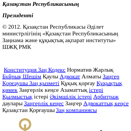
Қазақстан Республикасының
Президенті
© 2012. Қазақстан Республикасы Әділет
министрлігінің «Қазақстан Республикасының
Заңнама және құқықтық ақпарат институты»
ШЖҚ РМК
Конституция Заң Кодекс
Норматив Жарлық
Бұйрық Шешім
Қаулы
Адвокат
Алматы
Заңгер
Қорғаушы Заң қызметі
Құқық қорғау
Құқықтық
қөмек
Заңгерлік кеңсе Азаматтық
істері
Қылмыстық
істері
Әкімшілік істері
Арбитраж
даулары
Заңгерлік кеңес
Заңгер
Адвокаттық кеңсе
Қазақстан Қорғаушы
Заң компаниясы