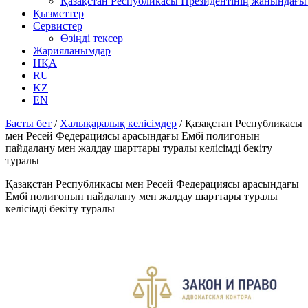
Қазақстан Республикасы Президентінің жанындағы 
Қызметтер
Сервистер
Өзіңді тексер
Жарияланымдар
НҚА
RU
KZ
EN
Басты бет
/
Халықаралық келісімдер
/
Қазақстан Республикасы
мен Ресей Федерациясы арасындағы Ембі полигонын
пайдалану мен жалдау шарттары туралы келісімді бекіту
туралы
Қазақстан Республикасы мен Ресей Федерациясы арасындағы
Ембі полигонын пайдалану мен жалдау шарттары туралы
келісімді бекіту туралы