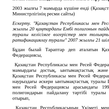
2003 жылғы 7 мамырда күшіне енді (Қазақс
Министрлігінің ресми сайты)
Ескерту. "Қазақстан Республикасы мен Ре
жылғы 20 қаңтардағы Ембі полигонын пай
туралы келісімге өзгерістер мен толықт
ратификациялау туралы" 2007 жылғы 21 шіл
Бұдан былай Тараптар деп аталатын Қаз
Федерациясы,
Қазақстан Республикасы мен Ресей Федер
мамырдағы достық, ынтымақтастық және
Қазақстан Республикасы мен Ресей Федер
наурыздағы әскери ынтымақтастық туралы 
мен Ресей Федерациясы арасындағы 19
полигондарын пайдалану тәртiбi туралы 
отырып,
Қазақстан Республикасының Үкiметi мен