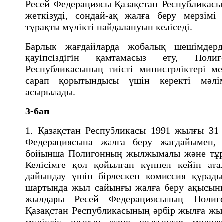
Ресей Федерациясы Қазақстан Республикасы
жеткiзудi, сондай-ақ жалға беру мерзiмi
тұрақты мүлiктi пайдалануын келiседi.
Барлық жағдайларда жобалық шешiмдерд
қауiпсiздiгiн қамтамасыз ету, Пол
Республикасының тиiстi министрлiктерi м
сарап қорытындысы үшiн керектi мәлi
асырылады.
3-бап
1. Қазақстан Республикасы 1991 жылғы 31 
Федерациясына жалға беру жағдайымен, к
бойынша Полигонның жылжымалы және тұра
Келiсiмге қол қойылған күннен кейiн ат
дайындау үшiн бiрлескен комиссия құрады
шартында жыл сайынғы жалға беру ақысыны
жылдары Ресей Федерациясының Полиг
Қазақстан Республикасының әрбiр жылға жы
мүлiктiк шығын және шығындар мөлшерi