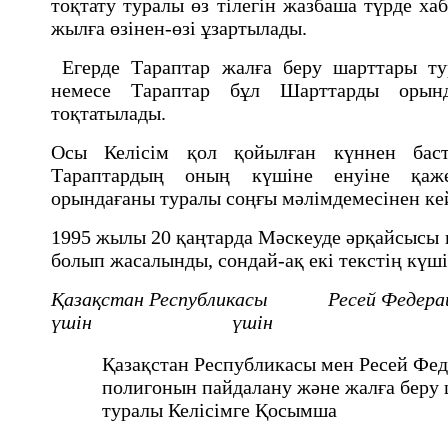
тоқтату туралы өз тiлегiн жазбаша түрде ха
жылға өзiнен-өзi ұзартылады.
Егерде Тараптар жалға беру шарттары ту
немесе Тараптар бұл Шарттарды орынд
тоқтатылады.
Осы Келiсiм қол қойылған күннен бас
Тараптардың оның күшiне енуiне қажет
орындағаны туралы соңғы мәлімдемесінен кей
1995 жылы 20 қаңтарда Мәскеуде әрқайсысы қ
болып жасалынды, сондай-ақ екі текстің күші
Қазақстан Республикасы Ресей Федера
үшін үшін
Қазақстан Республикасы мен Ресей Фе
полигонын пайдалану және жалға беру
туралы Келісімге Қосымша