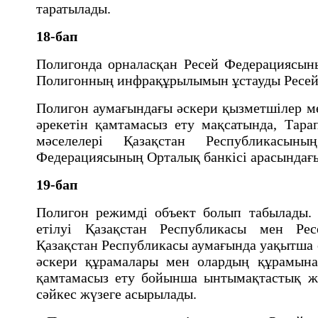
таратылады.
18-бап
Полигонда орналасқан Ресей Федерациясыны
Полигонның инфрақұрылымын ұстауды Ресе
Полигон аумағындағы әскери қызметшiлер м
әрекетiн қамтамасыз ету мақсатында, Тар
мәселелерi Қазақстан Республикасы
Федерациясының Орталық банкiсi арасындағы 
19-бап
Полигон режимдi объект болып табылады.
етiлуi Қазақстан Республикасы мен Ре
Қазақстан Республикасы аумағында уақытша
әскери құрамалары мен олардың құрамына к
қамтамасыз ету бойынша ынтымақтастық жән
сәйкес жүзеге асырылады.