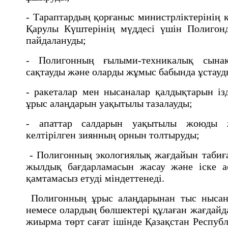
- Тараптардың қорғаныс министрлiктерiнiң 
Қарулы Күштерiнiң мүддесi үшiн Полигон
пайдалануды;
- Полигонның ғылыми-техникалық сын
сақтауды және оларды жұмыс бабында ұстау
- ракеталар мен нысаналар қалдықтарын iзд
ұрыс алаңдарын уақытылы тазалауды;
- апаттар салдарын уақытылы жоюды ж
келтiрiлген зиянның орнын толтыруды;
- Полигонның экологиялық жағдайын табиға
жылдық бағдарламасын жасау және iске а
қамтамасыз етудi мiндеттенедi.
Полигонның ұрыс алаңдарынан тыс нысана
немесе олардың бөлшектерi құлаған жағдайд
жиырма төрт сағат iшiнде Қазақстан Республ