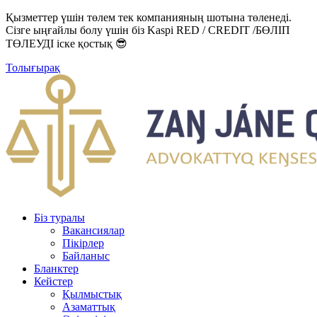
Қызметтер үшін төлем тек компанияның шотына төленеді.
Сізге ыңғайлы болу үшін біз Kaspi RED / CREDIT /БӨЛІП
ТӨЛЕУДІ іске қостық 😎
Толығырақ
Біз туралы
Вакансиялар
Пікірлер
Байланыс
Бланктер
Кейстер
Қылмыстық
Азаматтық