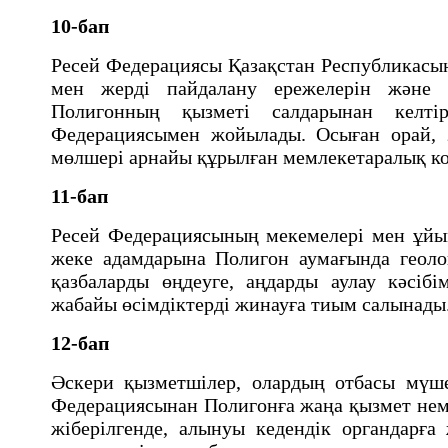
10-бап
Ресей Федерациясы Қазақстан Республикасын
мен жердi пайдалану ережелерiн және н
Полигонның қызметi салдарынан келтiр
Федерациясымен жойылады. Осыған орай, 
мөлшерi арнайы құрылған мемлекетаралық 
11-бап
Ресей Федерациясының мекемелерi мен ұйым
жеке адамдарына Полигон аумағында геолог
қазбаларды өңдеуге, аңдарды аулау кәсiбi
жабайы өсiмдiктердi жинауға тиым салынады
12-бап
Әскери қызметшiлер, олардың отбасы мүше
Федерациясынан Полигонға жаңа қызмет нем
жiберiлгенде, алынуы кедендiк органдарға