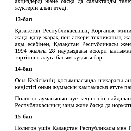
акциздердi және басқа да салықтарды төле
жүктерін алып өтеді.
13-бап
Қазақстан Республикасының Қорғаныс минис
жаңа қару-жарақ пен әскери техниканың жа
ақы есебiнен, Қазақстан Республикасы жә
1994 жылғы 28 наурыздағы әскери ынтымақ
тәртiппен алуға басым құқығы бар.
14-бап
Осы Келiсiмнiң қосымшасында шекарасы ан
кеңiстiгi оның жұмысын қамтамасыз етуге 
Полигон аумағының әуе кеңiстiгiн пайдалан
Республикасының заңы және басқа да нормат
15-бап
Полигон үшiн Қазақстан Республикасы мен 