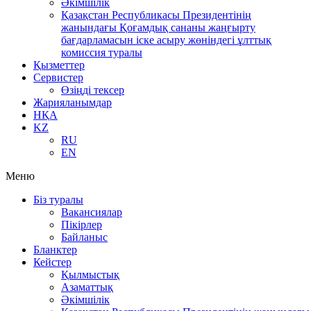
Әкімшілік
Қазақстан Республикасы Президентінің
жанындағы Қоғамдық сананы жаңғырту
бағдарламасын іске асыру жөніндегі ұлттық
комиссия туралы
Қызметтер
Сервистер
Өзіңді тексер
Жарияланымдар
НҚА
KZ
RU
EN
Меню
Біз туралы
Вакансиялар
Пікірлер
Байланыс
Бланктер
Кейстер
Қылмыстық
Азаматтық
Әкімшілік