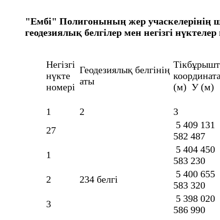
"Ембі" Полигонының жер учаскелерінің 
геодезиялық белгілер мен негізгі нүктелер
Негізгі
Тікбұрыш
Геодезиялық белгінің
нүкте
координат
аты
номері
(м) У (м)
1
2
3
5 409 131
27
582 487
5 404 450
1
583 230
5 400 655
2
234 белгі
583 320
5 398 020
3
586 990