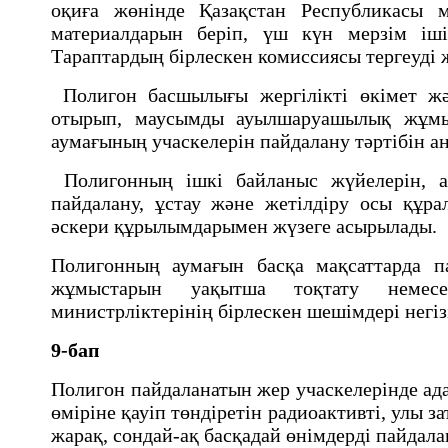
оқиға жөнiнде Қазақстан Республикасы 
материалдарын берiп, үш күн мерзiм iшi
Тараптардың бiрлескен комиссиясы тергеудi 
Полигон басшылығы жергiлiктi өкiмет жә
отырып, маусымды ауылшаруашылық жұмыс
аумағының учаскелерiн пайдалану тәртiбiн 
Полигонның ішкі байланыс жүйелерін, а
пайдалану, ұстау және жетілдіру осы құр
әскери құрылымдарымен жүзеге асырылады.
Полигонның аумағын басқа мақсаттарда п
жұмыстарын уақытша тоқтату немес
министрліктерінің бірлескен шешімдері негіз
9-бап
Полигон пайдаланатын жер учаскелерiнде ад
өмiрiне қауiп төндiретiн радиоактивтi, улы 
жарақ, сондай-ақ басқадай өнiмдердi пайдал