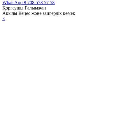
WhatsApp
8 708 578 57 58
Қорғаушы Ғалымжан
Ақылы Кеңес және заңгерлік көмек
×