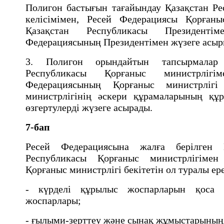
Полигон бастығын тағайындау Қазақстан Ре
келiсiмiмен, Ресей Федерациясы Қорған
Қазақстан Республикасы Президентi
Федерациясының Президентiмен жүзеге асы
3. Полигон орындайтын тапсырмалар 
Республикасы Қорғаныс министрлiг
Федерациясының Қорғаныс министрлiг
министрлiгiнiң әскери құрамаларының қ
өзгертулердi жүзеге асырады.
7-бап
Ресей Федерациясына жалға берiлген 
Республикасы Қорғаныс министрлiгiмен
Қорғаныс министрлiгi бекiтетiн ол туралы е
- күрделi құрылыс жоспарларын қоса е
жоспарлары;
- ғылыми-зерттеу және сынақ жұмыстарыны