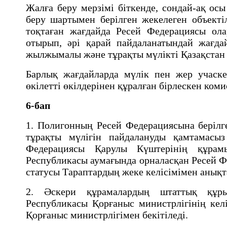
Жалға беру мерзiмi бiткенде, сондай-ақ осы
беру шартымен берiлген жекелеген объект
тоқтаған жағдайда Ресей Федерациясы ол
отырып, әрi қарай пайдаланатындай жағдай
жылжымалы және тұрақты мүлікті Қазақстан
Барлық жағдайларда мүлік пен жер учаске
өкілетті өкілдерінен құралған бірлескен ко
6-бап
1. Полигонның Ресей Федерациясына берiлг
тұрақты мүлігін пайдалануды қамтамасыз
Федерациясы Қарулы Күштерiнiң құрамы
Республикасы аумағында орналасқан Ресей 
статусы Тараптардың жеке келiсiмiмен анық
2. Әскери құрамалардың штаттық құр
Республикасы Қорғаныс министрлiгiнiң кел
Қорғаныс министрлiгiмен бекiтiледi.