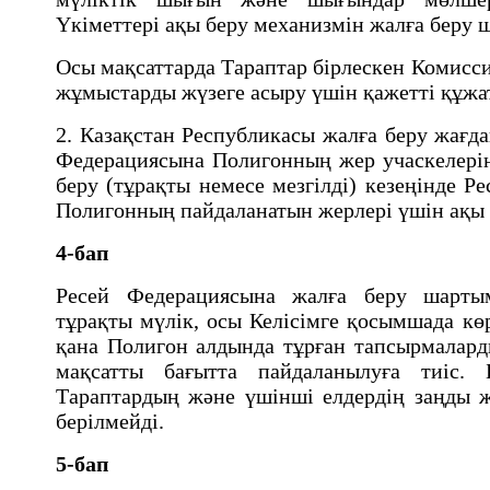
Үкiметтерi ақы беру механизмiн жалға беру
Осы мақсаттарда Тараптар бiрлескен Комисси
жұмыстарды жүзеге асыру үшiн қажеттi құжа
2. Казақстан Республикасы жалға беру жағд
Федерациясына Полигонның жер учаскелерiн
беру (тұрақты немесе мезгiлдi) кезеңiнде 
Полигонның пайдаланатын жерлерi үшiн ақы 
4-бап
Ресей Федерациясына жалға беру шарты
тұрақты мүлiк, осы Келiсiмге қосымшада көр
қана Полигон алдында тұрған тапсырмалард
мақсатты бағытта пайдаланылуға тиiс.
Тараптардың және үшiншi елдердiң заңды ж
берiлмейдi.
5-бап