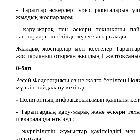
- Тараптар әскерлерi ұрыс ракеталарын ұ
жылдық жоспарлары;
- қару-жарақ пен әскери техниканы па
жоспарлары негізінде жүзеге асырылады.
Жылдық жоспарлар мен кестелер Тараптар
жоспарланып отырған жылдың 1 желтоқсанына
8-бап
Ресей Федерациясы өзiне жалға берiлген П
мүлкiн пайдалану кезiнде:
- Полигонның инфрақұрылымын қалпына келт
- Тараптардың қару-жарақ және әскери техн
шекараларда өткiзудi;
- жүргiзiлетiн жұмыстар қауiпсiздiгi мен
ұшыруды;