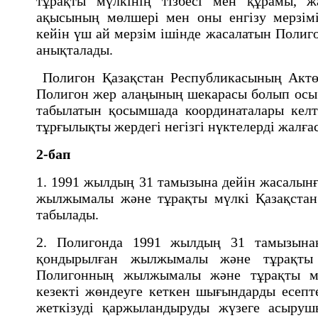
тұрақты мүлкінің тізбесі мен құрамы, ж
ақысының мөлшері мен оны енгізу мерзімі
кейiн үш ай мерзiм iшiнде жасалатын Полиг
анықталады.
Полигон Қазақстан Республикасының Актө
Полигон жер алаңының шекарасы болып осы 
табылатын қосымшада координаталары келтi
тұрғылықты жердегi негiзгi нүктелердi жалғ
2-бап
1. 1991 жылдың 31 тамызына дейiн жасалын
жылжымалы және тұрақты мүлкi Қазақстан
табылады.
2. Полигонда 1991 жылдың 31 тамызынан
қондырылған жылжымалы және тұрақты
Полигонның жылжымалы және тұрақты мүл
кезектi жөндеуге кеткен шығындарды есепт
жеткiзудi қаржыландыруды жүзеге асыруш