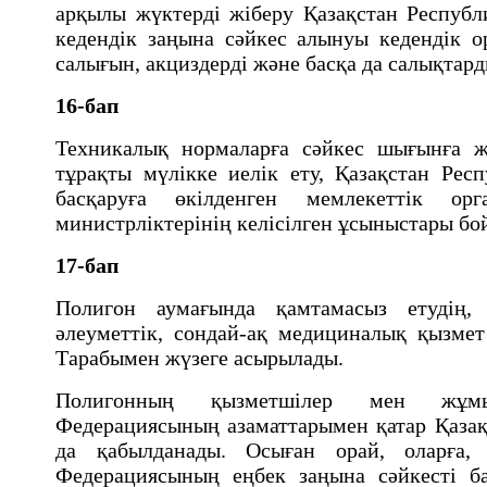
арқылы жүктердi жiберу Қазақстан Респуб
кедендiк заңына сәйкес алынуы кедендiк о
салығын, акциздердi және басқа да салықтар
16-бап
Техникалық нормаларға сәйкес шығынға 
тұрақты мүлiкке иелiк ету, Қазақстан Рес
басқаруға өкiлденген мемлекеттiк ор
министрлiктерiнiң келiсiлген ұсыныстары б
17-бап
Полигон аумағында қамтамасыз етудің, 
әлеуметтік, сондай-ақ медициналық қызмет
Тарабымен жүзеге асырылады.
Полигонның қызметшiлер мен жұмы
Федерациясының азаматтарымен қатар Қазақ
да қабылданады. Осыған орай, оларға, 
Федерациясының еңбек заңына сәйкесті б