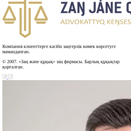
Компания клиенттерге кәсіби заңгерлік көмек көрсетуге
маманданған.
© 2007. «Заң және құқық» заң фирмасы. Барлық құқықтар
қорғалған.