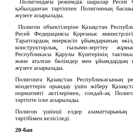
Полигондағы режимдiк шаралар Ресей Ф
қабылданған тәртiппен Полигонның басш
жүзеге асырылады.
Полигон объектiлерiне Қазақстан Республ
Ресей Федерациясы Қорғаныс министрлiгi
Тараптардың өнеркәсiп ұйымдарының өкілде
конструкторлық, ғылыми-зерттеу жұмыс
Республикасы Қарулы Күштерiнiң тактик
және аталған бөлiмдер мен ұйымдардың ш
жүзеге асырылады.
Полигонға Қазақстан Республикасының р
міндеттерін орындау үшін жіберу Қазақст
нормативті актілерімен, сондай-ақ Поли
тәртіпте іске асырылады.
Полигон үшінші елдер азаматтарының б
тәртібімен келісіледі.
20-бап