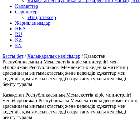
Қазақстан Республикасы Президентінің жанындағы 
Қызметтер
Сервистер
Өзіңді тексер
Жарияланымдар
НҚА
RU
KZ
EN
Басты бет
/
Халықаралық келісімдер
/
Қазақстан
Республикасының Мемлекеттік кiрiс министрлiгi мен
Әзірбайжан Республикасы Мемлекеттiк кеден комитетiнiң
арасындағы ынтымақтастық және кедендiк құжаттар мен
кедендiк қамтамасыз етулердi өзара тану туралы келісімді
бекіту туралы
Қазақстан Республикасының Мемлекеттік кiрiс министрлiгi
мен Әзірбайжан Республикасы Мемлекеттiк кеден комитетiнiң
арасындағы ынтымақтастық және кедендiк құжаттар мен
кедендiк қамтамасыз етулердi өзара тану туралы келісімді
бекіту туралы