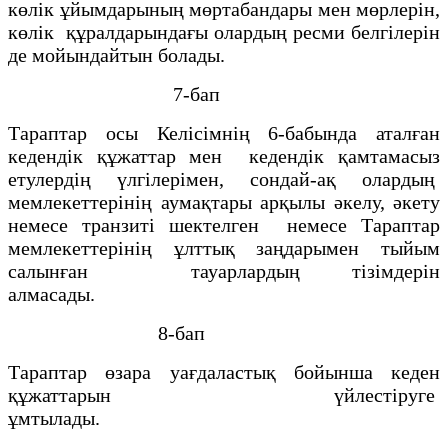
көлiк ұйымдарының мөртабандары мен мөрлерiн,
көлiк құралдарындағы олардың ресми белгiлерiн
де мойындайтын болады.
7-бап
Тараптар осы Келiсiмнiң 6-бабында аталған
кедендiк құжаттар мен кедендiк қамтамасыз
етулердiң үлгiлерiмен, сондай-ақ олардың
мемлекеттерiнің аумақтары арқылы әкелу, әкету
немесе транзитi шектелген немесе Тараптар
мемлекеттерiнiң ұлттық заңдарымен тыйым
салынған тауарлардың тiзiмдерiн
алмасады.
8-бап
Тараптар өзара уағдаластық бойынша кеден
құжаттарын үйлестiруге
ұмтылады.