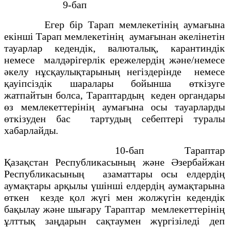
9-бап
Егер бiр Тарап мемлекетiнiң аумағына
екiншi Тарап мемлекетiнің аумағынан әкелiнетiн
тауарлар кедендiк, валюталық, карантиндiк
немесе малдәрiгерлiк ережелердің және/немесе
әкелу нұсқаулықтарының негiздерiнде немесе
қауiпсiздiк шаралары бойынша өткiзуге
жатпайтын болса, Тараптардың кеден органдары
өз мемлекеттерiнiң аумағына осы тауарларды
өткiзуден бас тартудың себептерi туралы
хабарлайды.
10-бап Тараптар
Қазақстан Республикасының және Әзербайжан
Республикасының азаматтары осы елдердің
аумақтары арқылы үшiншi елдердiң аумақтарына
өткен кезде қол жүгi мен жолжүгiн кедендiк
бақылау және шығару Тараптар мемлекеттерiнiң
ұлттық заңдарын сақтаумен жүргiзiледi деп