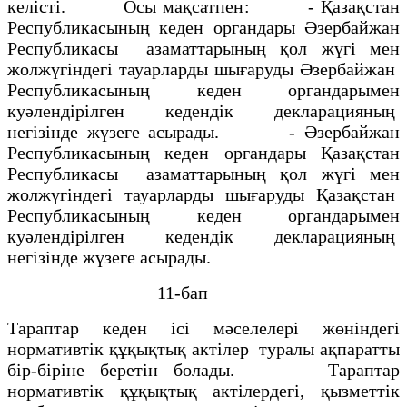
келiсті. Осы мақсатпен: - Қазақстан
Республикасының кеден органдары Әзербайжан
Республикасы азаматтарының қол жүгi мен
жолжүгiндегi тауарларды шығаруды Әзербайжан
Республикасының кеден органдарымен
куәлендiрiлген кедендiк декларацияның
негiзiнде жүзеге асырады. - Әзербайжан
Республикасының кеден органдары Қазақстан
Республикасы азаматтарының қол жүгi мен
жолжүгiндегi тауарларды шығаруды Қазақстан
Республикасының кеден органдарымен
куәлендiрiлген кедендiк декларацияның
негiзiнде жүзеге асырады.
11-бап
Тараптар кеден iсi мәселелерi жөнiндегi
нормативтiк құқықтық актiлер туралы ақпаратты
бiр-бiрiне беретiн болады. Тараптар
нормативтік құқықтық актiлердегi, қызметтік