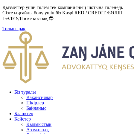
Қызметтер үшін төлем тек компанияның шотына төленеді.
Сізге ыңғайлы болу үшін біз Kaspi RED / CREDIT /БӨЛІП
ТӨЛЕУДІ іске қостық 😎
Толығырақ
Біз туралы
Вакансиялар
Пікірлер
Байланыс
Бланктер
Кейстер
Қылмыстық
Азаматтық