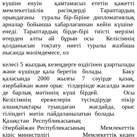
күшiне енуiн қамтамасыз ететiн қажеттi
мемлекетішілік рәсiмдердi Тараптардың
орындағаны туралы бiр-бiрiне дипломатиялық
арналар бойынша хабарлағаннан кейiн күшiне
енедi. Тараптардың бiрде-бiрi тиiстi мерзiмi
өтерден алты ай бұрын осы Келiсiмнiң
қолданысын тоқтату ниетi туралы жазбаша
нысанда мәлiмдемесе, ол
келесi 5 жылдық кезеңдерге өздiгiнен ұзартылады
және күшiнде қала беретiн болады. Баку
қаласында 2000 жылғы 7 сәуірде қазақ,
әзербайжан және орыс тiлдерiнде жасалды және
де барлық мәтiннiң күші бiрдей. Осы
Келiсiмнің ережелерiн түсiндiруде пiкiр
алшақтықтары туындаған жағдайда, орыс
тiлiндегi мәтiн пайдаланылатын болады.
Қазақстан Республикасының
Әзербайжан Республикасының Мемлекеттiк
кiрiс министрлiгi Мемлекеттiк кеден