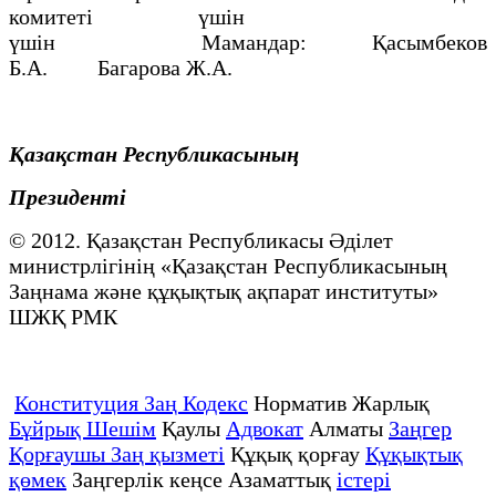
комитетi үшін
үшін Мамандар: Қасымбеков
Б.А. Багарова Ж.А.
Қазақстан Республикасының
Президенті
© 2012. Қазақстан Республикасы Әділет
министрлігінің «Қазақстан Республикасының
Заңнама және құқықтық ақпарат институты»
ШЖҚ РМК
Конституция Заң Кодекс
Норматив Жарлық
Бұйрық Шешім
Қаулы
Адвокат
Алматы
Заңгер
Қорғаушы Заң қызметі
Құқық қорғау
Құқықтық
қөмек
Заңгерлік кеңсе Азаматтық
істері