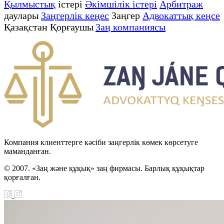
Қылмыстық
істері
Әкімшілік істері
Арбитраж
даулары
Заңгерлік кеңес
Заңгер
Адвокаттық кеңсе
Қазақстан Қорғаушы
Заң компаниясы
Компания клиенттерге кәсіби заңгерлік көмек көрсетуге
маманданған.
© 2007. «Заң және құқық» заң фирмасы. Барлық құқықтар
қорғалған.