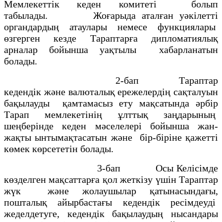
Мемлекеттiк кеден комитетi болып
табылады. Жоғарыда аталған уәкiлеттi
органдардың атаулары немесе функциялары
өзгерген кезде Тараптарға дипломатиялық
арналар бойынша уақтылы хабарланатын
болады.
2-бап Тараптар
кедендiк және валюталық ережелердің сақталуын
бақылауды қамтамасыз ету мақсатында әрбiр
Тарап мемлекетiнiң ұлттық заңдарының
шеңберiнде кеден мәселелерi бойынша жан-
жақты ынтымақтасатын және бiр-бiрiне қажеттi
көмек көрсететiн болады.
3-бап Осы Келiсiмде
көзделген мақсаттарға қол жеткiзу үшiн Тараптар
жүк және жолаушылар қатынасындағы,
пошталық айырбастағы кедендiк ресiмдеудi
жеделдетуге, кедендiк бақылаудың нысандары