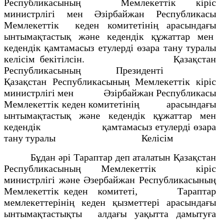
Республикасының Мемлекеттік кiрiс
министрлiгi мен Әзірбайжан Республикасы
Мемлекеттiк кеден комитетiнiң арасындағы
ынтымақтастық және кедендiк құжаттар мен
кедендiк қамтамасыз етулердi өзара тану туралы
келісім бекітілсін. Қазақстан
Республикасының Президенті
Қазақстан Республикасының Мемлекеттік кiрiс
министрлiгi мен Әзірбайжан Республикасы
Мемлекеттiк кеден комитетiнiң арасындағы
ынтымақтастық және кедендiк құжаттар мен
кедендiк қамтамасыз етулердi өзара
тану туралы Келісім
Бұдан әрi Тараптар деп аталатын Қазақстан
Республикасының Мемлекеттiк кiрiс
министрлiгi және Әзербайжан Республикасының
Мемлекеттiк кеден комитетi, Тараптар
мемлекеттерiнiң кеден қызметтерi арасындағы
ынтымақтастықты алдағы уақытта дамытуға