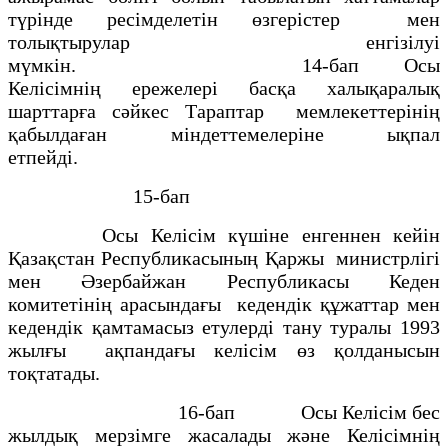
түрiнде ресiмделетiн өзгерiстер мен
толықтырулар енгiзiлуi
мүмкiн. 14-бап Осы
Келiсiмнiң ережелерi басқа халықаралық
шарттарға сәйкес Тараптар мемлекеттерiнiң
қабылдаған мiндеттемелерiне ықпал
етпейдi.
15-бап
Осы Келiсiм күшiне енгеннен кейiн
Қазақстан Республикасының Қаржы министрлiгi
мен Әзербайжан Республикасы Кеден
комитетiнiң арасындағы кедендiк құжаттар мен
кедендiк қамтамасыз етулердi тану туралы 1993
жылғы ақпандағы келiсiм өз қолданысын
тоқтатады.
16-бап Осы Келiсiм бес
жылдық мерзiмге жасалады және Келiсiмнің