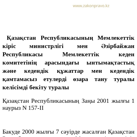
Қазақстан Республикасының Мемлекеттік
кiрiс министрлiгi мен Әзірбайжан
Республикасы Мемлекеттiк кеден
комитетiнiң арасындағы ынтымақтастық
және кедендiк құжаттар мен кедендiк
қамтамасыз етулердi өзара тану туралы
келісімді бекіту туралы
Қазақстан Республикасының Заңы 2001 жылғы 1
наурыз N 157-ІІ
Бакуде 2000 жылғы 7 сәуірде жасалған Қазақстан