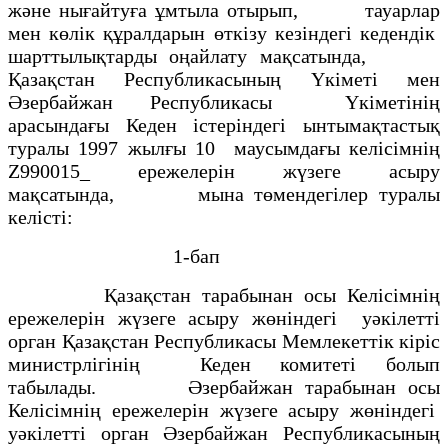
және нығайтуға ұмтыла отырып, тауарлар
мен көлiк құралдарын өткiзу кезiндегi кедендік
шарттылықтарды оңайлату мақсатында,
Қазақстан Республикасының Yкiметi мен
Әзербайжан Республикасы Yкiметiнің
арасындағы Кеден iстерiндегi ынтымақтастық
туралы 1997 жылғы 10 маусымдағы келiсiмнiң
Z990015_ ережелерiн жүзеге асыру
мақсатында, мына төмендегiлер туралы
келiстi:
1-бап
Қазақстан тарабынан осы Келiсiмнiң
ережелерiн жүзеге асыру жөнiндегi уәкiлеттi
орган Қазақстан Республикасы Мемлекеттiк кiрiс
министрлiгiнiң Кеден комитетi болып
табылады. Әзербайжан тарабынан осы
Келiсімнің ережелерiн жүзеге асыру жөнiндегi
уәкiлеттi орган Әзербайжан Республикасының