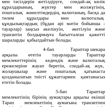
мен тәсiлдерiн жетiлдiруге, сондай-ақ көлiк
құралдарының, жүктер мен жолжүгiнiң,
пошталық жөнелтiмдердiң, валютаның, басқа да
төлем құралдары мен валюталық
құндылықтардың (бұдан әрi мәтiн бойынша -
тауарлар) заңсыз әкелiнуiн, әкетілуін және
транзитiн болдырмауға бағытталған қажеттi
шараларды қабылдайтын болады.
4-бап Тараптар шекара
арқылы өтетiн тауарларды Тараптар
мемлекеттерiнiң кедендiк және валюталық
ережелерiне жауап беретiн, сондай-ақ жүк,
жолаушылар және пошталық қатынаста
қолданылатын тиiстi құжаттармен қамтамасыз
ететiн болады.
5-бап Тараптар
мемлекетiнiң бiрiнің аумақтары арқылы екiншi
Тарап мемлекетiнiң аумағына транзитпен