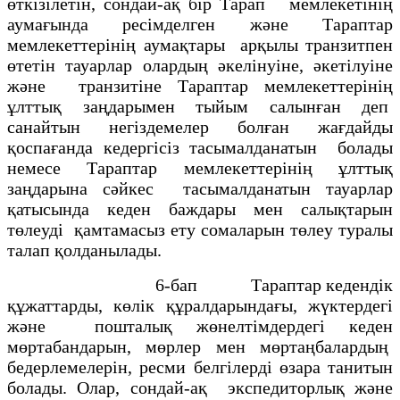
өткiзiлетiн, сондай-ақ бiр Тарап мемлекетiнiң
аумағында ресiмделген және Тараптар
мемлекеттерiнің аумақтары арқылы транзитпен
өтетiн тауарлар олардың әкелінуіне, әкетiлуiне
және транзитiне Тараптар мемлекеттерiнiң
ұлттық заңдарымен тыйым салынған деп
санайтын негiздемелер болған жағдайды
қоспағанда кедергiсiз тасымалданатын болады
немесе Тараптар мемлекеттерiнiң ұлттық
заңдарына сәйкес тасымалданатын тауарлар
қатысында кеден баждары мен салықтарын
төлеудi қамтамасыз ету сомаларын төлеу туралы
талап қолданылады.
6-бап Тараптар кедендiк
құжаттарды, көлiк құралдарындағы, жүктердегi
және пошталық жөнелтiмдердегi кеден
мөртабандарын, мөрлер мен мөртаңбалардың
бедерлемелерiн, ресми белгiлердi өзара танитын
болады. Олар, сондай-ақ экспедиторлық және