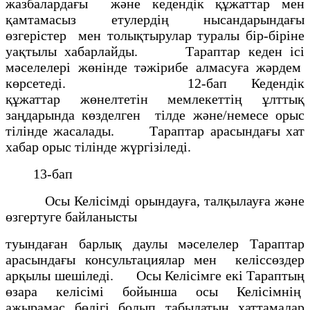
жазбалардағы және кедендiк құжаттар мен
қамтамасыз етулердiң нысандарындағы
өзгерiстер мен толықтырулар туралы бiр-бiрiне
уақтылы хабарлайды. Тараптар кеден iсi
мәселелерi жөнiнде тәжiрибе алмасуға жәрдем
көрсетедi. 12-бап Кедендiк
құжаттар жөнелтетiн мемлекеттің ұлттық
заңдарында көзделген тiлде және/немесе орыс
тiлiнде жасалады. Тараптар арасындағы хат
хабар орыс тiлiнде жүргiзiледi.
13-бап
Осы Келiсiмдi орындауға, талқылауға және
өзгертуге байланысты
туындаған барлық даулы мәселелер Тараптар
арасындағы консультациялар мен келiссөздер
арқылы шешiледi. Осы Келiсiмге екi Тараптың
өзара келiсiмi бойынша осы Келiсімнің
ажырамас бөлiгi болып табылатын хаттамалар