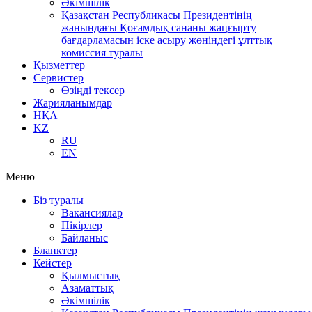
Әкімшілік
Қазақстан Республикасы Президентінің
жанындағы Қоғамдық сананы жаңғырту
бағдарламасын іске асыру жөніндегі ұлттық
комиссия туралы
Қызметтер
Сервистер
Өзіңді тексер
Жарияланымдар
НҚА
KZ
RU
EN
Меню
Біз туралы
Вакансиялар
Пікірлер
Байланыс
Бланктер
Кейстер
Қылмыстық
Азаматтық
Әкімшілік