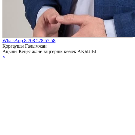
WhatsApp
8 708 578 57 58
Қорғаушы Ғалымжан
Ақылы Кеңес және заңгерлік көмек АҚЫЛЫ
×