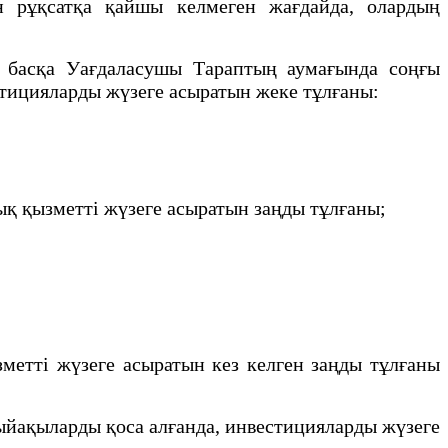
н рұқсатқа қайшы келмеген жағдайда, олардың
 басқа Уағдаласушы Тараптың аумағында соңғы
стицияларды жүзеге асыратын жеке тұлғаны:
қ қызметті жүзеге асыратын заңды тұлғаны;
метті жүзеге асыратын кез келген заңды тұлғаны
сыйақыларды қоса алғанда, инвестицияларды жүзеге