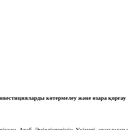
нвестицияларды көтермелеу және өзара қорғау
ккен Араб Әмірліктерінің Үкіметі арасындағы