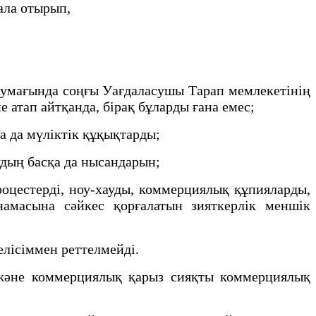
ала отырып,
умағында соңғы Уағдаласушы Тарап мемлекетінің
е атап айтқанда, бірақ бұларды ғана емес;
а да мүліктік құқықтарды;
дың басқа да нысандарын;
роцестерді, ноу-хауды, коммерциялық құпияларды,
намасына сәйкес қорғалатын зияткерлік меншік
елісіммен реттелмейді.
 және коммерциялық қарыз сияқты коммерциялық