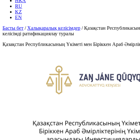
НҚА
RU
KZ
EN
Басты бет
/
Халықаралық келісімдер
/
Қазақстан Республикасын
келісімді ратификациялау туралы
Қазақстан Республикасының Үкіметі мен Біріккен Араб Әмірлік