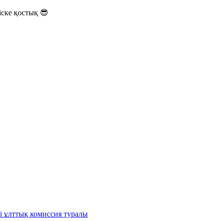
ске қостық 😎
і ұлттық комиссия туралы