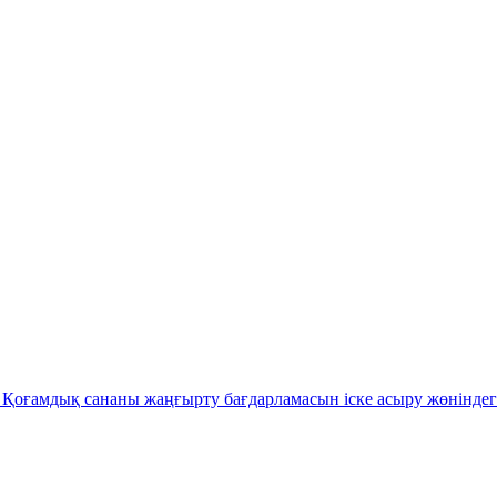
Қоғамдық сананы жаңғырту бағдарламасын іске асыру жөніндег