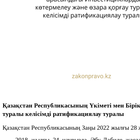
Қазақстан Республикасының Үкіметі мен Бірік
туралы келісімді ратификациялау туралы
Қазақстан Республикасының Заңы 2022 жылғы 28 
2018 жылғы 24 наурызда Әбу-Дабиде жасалған