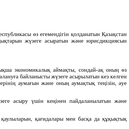
публикасы өз егемендігін қолданатын Қазақстан
ұқықтарын жүзеге асыратын және юрисдикциясын
ықша экономикалық аймақты, сондай-ақ оның өз
алануға байланысты жүзеге асырылатын кез келген
терінің аумағын және оның аумақтық теңізін, әуе
зеге асыру үшін кеңінен пайдаланылатын және
қаулыларын, қағидалары мен басқа да құқықтық