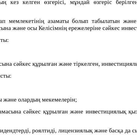
кез келген өзгерісі, мұндай өзгеріс берілге
п мемлекетінің азаматы болып табылатын және
ына және осы Келісімнің ережелеріне сәйкес инве
сты:
на сәйкес құрылған және тіркелген, инвестициялы
ысты:
ы және олардың мекемелерін;
амасына сәйкес құрылған және инвестициялық қыз
дендтерді, роялтиді, лицензиялық және басқа да 