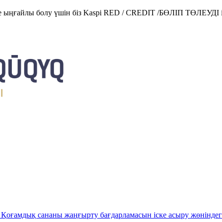
е ыңғайлы болу үшін біз Kaspi RED / CREDIT /БӨЛІП ТӨЛЕУДІ і
Қоғамдық сананы жаңғырту бағдарламасын іске асыру жөніндег