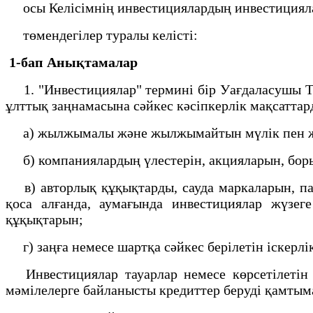
осы Келісімнің инвестициялардың инвестицияла
төмендегілер туралы келісті:
1-бап Анықтамалар
1. "Инвестициялар" термині бір Уағдаласушы Т
ұлттық заңнамасына сәйкес кәсіпкерлік мақсаттарда
а) жылжымалы және жылжымайтын мүлік пен жалға
б) компаниялардың үлестерін, акцияларын, боры
в) авторлық құқықтарды, сауда маркаларын, пате
қоса алғанда, аумағында инвестициялар жүзег
құқықтарын;
г) заңға немесе шартқа сәйкес берілетін іскерлі
Инвестициялар тауарлар немесе көрсетілетін 
мәмілелерге байланысты кредиттер беруді қамты