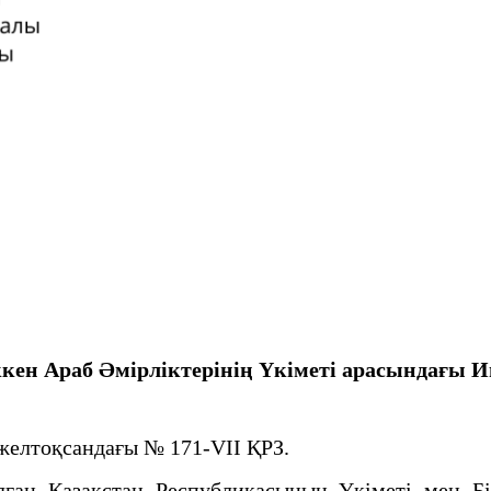
кен Араб Әмірліктерінің Үкіметі арасындағы И
желтоқсандағы № 171-VII ҚРЗ.
 Қазақстан Республикасының Үкіметі мен Бірі