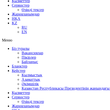
Қызметтер
Сервистер
Өзіңді тексер
Жарияланымдар
НҚА
KZ
RU
EN
Меню
Біз туралы
Вакансиялар
Пікірлер
Байланыс
Бланктер
Кейстер
Қылмыстық
Азаматтық
Әкімшілік
Қазақстан Республикасы Президентінің жанындағы 
Қызметтер
Сервистер
Өзіңді тексер
Жарияланымдар