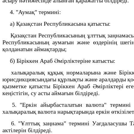
асыру нәтижесінде алынған қаражатты білдіреді.
4. "Аумақ" термині:
а) Қазақстан Республикасына қатысты:
Қазақстан Республикасының ұлттық заңнамасына
Республикасының аумағын және өздерінің шегі
қолданатын аймақтарды;
б) Біріккен Араб Әмірліктеріне катысты:
халықаралық құқық нормаларына және Біріккен
юрисдикциясындағы құрлықты және аралдарды қоса
қызметке қатысты Біріккен Араб Әмірліктері еге
кеңістігін, су асты аймағын білдіреді.
5. "Еркін айырбасталатын валюта" термині х
халықаралық валюта нарықтарында еркін өткізілет
6. "Ұлттық заңнама" термині Уағдаласушы Тар
актілерін білдіреді.