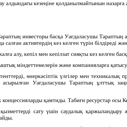
у алдындағы кезеңіне қолданылмайтынын назарға 
араптың инвесторы басқа Уағдаласушы Тараптың а
 салған активтердің кез келген түрін білдіреді жән
 алу, кепіл мен кепілзат сияқты кез келген басқ
штық міндеттемелерін және компанияларға қатысу
нттерді, өнеркәсіптік үлгілер мен техникалық п
е асырылған Уағдаласушы Тараптың ұлттық заң
к концессияларды қамтиды. Табиғи ресурстар осы К
қызметтерді сату үшін саудалық қаржыландыру
майды.