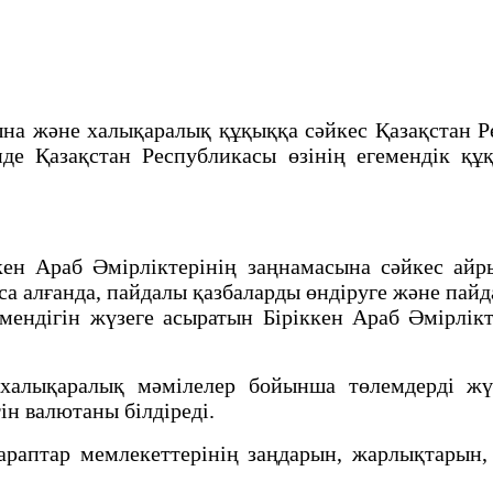
 және халықаралық құқыққа сәйкес Қазақстан Рес
нде Қазақстан Республикасы өзінің егемендік қ
 Араб Әмірліктерінің заңнамасына сәйкес айр
 алғанда, пайдалы қазбаларды өндіруге және пайд
мендігін жүзеге асыратын Біріккен Араб Әмірлік
алықаралық мәмілелер бойынша төлемдерді жү
ін валютаны білдіреді.
аптар мемлекеттерінің заңдарын, жарлықтарын, 