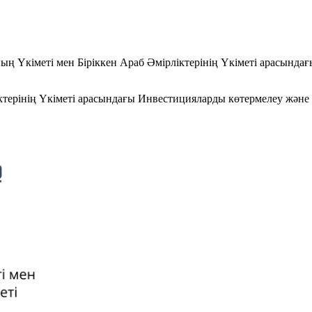
ың Үкіметі мен Біріккен Араб Әмірліктерінің Үкіметі арасында
терінің Үкіметі арасындағы Инвестицияларды көтермелеу және ө