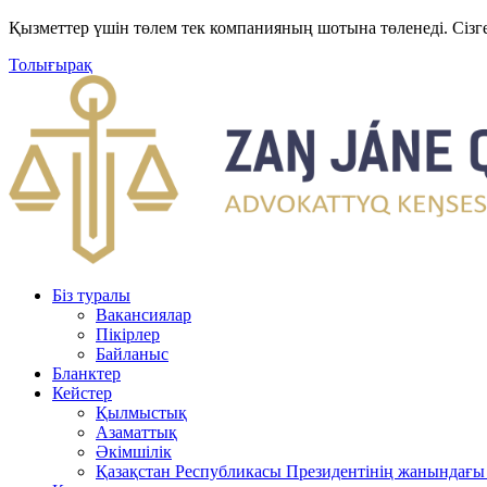
Қызметтер үшін төлем тек компанияның шотына төленеді. Сізг
Толығырақ
Біз туралы
Вакансиялар
Пікірлер
Байланыс
Бланктер
Кейстер
Қылмыстық
Азаматтық
Әкімшілік
Қазақстан Республикасы Президентінің жанындағы 