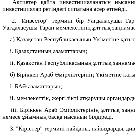
Активтер қайта инвестицияланатын нысанның 
инвестициялар ретіндегі сипатына әсер етпейді.
2. "Инвестор" термині бір Уағдаласушы Тара
Уағдаласушы Тарап мемлекетінің ұлттық заңнамас
а) Қазақстан Республикасының Үкіметіне қаты
i. Қазақстанның азаматтарын;
ii. Қазақстан Республикасының ұлттық заңнамасы
б) Біріккен Араб Әмірліктерінің Үкіметіне қат
i. БАӘ азаматтарын;
ii. мемлекеттік, жергілікті атқарушы органдард
iii. Біріккен Араб Әмірліктерінің ұлттық заңн
немесе ұйымның басқа нысанын білдіреді.
3. "Кірістер" термині пайданы, пайыздарды, диви