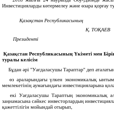
Инвестицияларды көтермелеу және өзара қорғау т
Қазақстан Республикасының
Қ. ТОҚАЕВ
Президенті
Қазақстан Республикасының Үкіметі мен Бірік
туралы келісім
Бұдан әрі "Уағдаласушы Тараптар" деп аталатын 
өз араларындағы үлкен экономикалық ынтымақ
мемлекетінің аумағындағы инвестицияларына қол
екі Уағдаласушы Тараптың экономикалық әл-а
заңнамасына сәйкес инвесторлардың инвестицияла
қажеттілігін мойындай отырып,