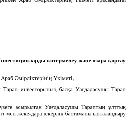
Инвестицияларды көтермелеу және өзара қорғау
Араб Әмірліктерінің Үкіметі,
 Тарап инвесторының басқа Уағдаласушы Тарап
үзеге асырылған Уағдаласушы Тараптың ұлттық
гі мен жеке-дара іскерлік бастаманы ынталандыру