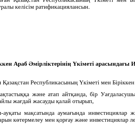
уралы келісім ратификациялансын.
кен Араб Әмірліктерінің Үкіметі арасындағы 
Қазақстан Республикасының Үкіметі мен Біріккен 
тастыққа және атап айтқанда, бір Уағдаласушы
айлы жағдай жасауды қалай отырып,
уқаты мақсатында аумағында инвестициялар ж
рын көтермелеу мен қорғау және инвестициялар ле