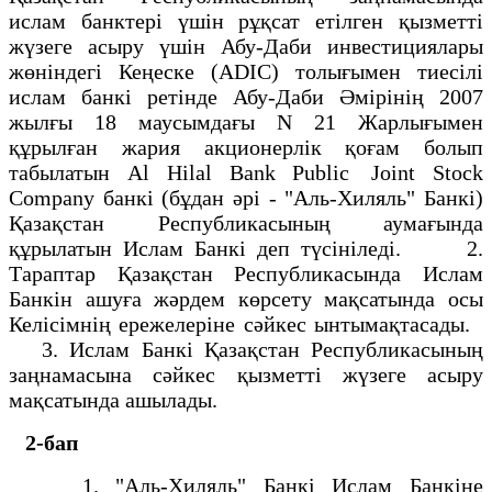
ислам банктері үшін рұқсат етілген қызметті
жүзеге асыру үшін Абу-Даби инвестициялары
жөніндегі Кеңеске (ADIC) толығымен тиесілі
ислам банкі ретінде Абу-Даби Әмірінің 2007
жылғы 18 маусымдағы N 21 Жарлығымен
құрылған жария акционерлік қоғам болып
табылатын Al Hilal Bank Public Joint Stock
Company банкі (бұдан әрі - "Аль-Хиляль" Банкі)
Қазақстан Республикасының аумағында
құрылатын Ислам Банкі деп түсініледі. 2.
Тараптар Қазақстан Республикасында Ислам
Банкін ашуға жәрдем көрсету мақсатында осы
Келісімнің ережелеріне сәйкес ынтымақтасады.
3. Ислам Банкі Қазақстан Республикасының
заңнамасына сәйкес қызметті жүзеге асыру
мақсатында ашылады.
2-бап
1. "Аль-Хиляль" Банкі Ислам Банкіне