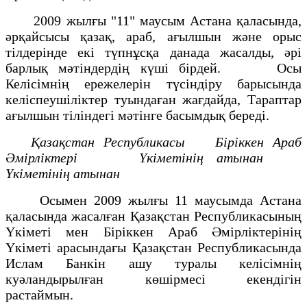
2009 жылғы "11" маусым Астана қаласында,
әрқайсысы қазақ, араб, ағылшын және орыс
тілдерінде екі түпнұсқа данада жасалды, әрі
барлық мәтіндердің күші бірдей. Осы
Келісімнің ережелерін түсіндіру барысында
келіспеушіліктер туындаған жағдайда, Тараптар
ағылшын тіліндегі мәтінге басымдық береді.
Қазақстан Республикасы Біріккен Араб
Әмірліктері
Үкіметінің атынан
Үкіметінің атынан
Осымен 2009 жылғы 11 маусымда Астана
қаласында жасалған Қазақстан Республикасының
Үкіметі мен Біріккен Араб Әмірліктерінің
Үкіметі арасындағы Қазақстан Республикасында
Ислам Банкін ашу туралы келісімнің
куәландырылған көшірмесі екендігін
растаймын.