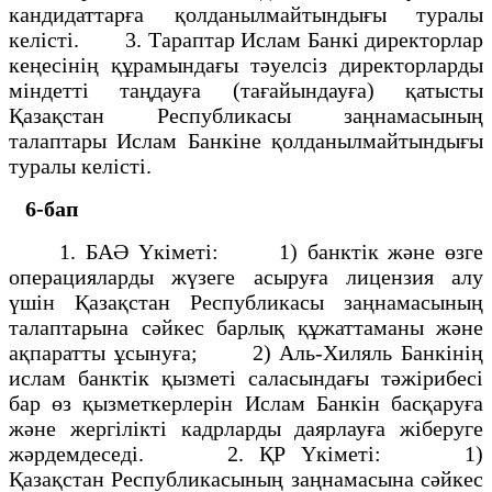
кандидаттарға қолданылмайтындығы туралы
келісті. 3. Тараптар Ислам Банкі директорлар
кеңесінің құрамындағы тәуелсіз директорларды
міндетті таңдауға (тағайындауға) қатысты
Қазақстан Республикасы заңнамасының
талаптары Ислам Банкіне қолданылмайтындығы
туралы келісті.
6-бап
1. БАӘ Үкіметі: 1) банктік және өзге
операцияларды жүзеге асыруға лицензия алу
үшін Қазақстан Республикасы заңнамасының
талаптарына сәйкес барлық құжаттаманы және
ақпаратты ұсынуға; 2) Аль-Хиляль Банкінің
ислам банктік қызметі саласындағы тәжірибесі
бар өз қызметкерлерін Ислам Банкін басқаруға
және жергілікті кадрларды даярлауға жіберуге
жәрдемдеседі. 2. ҚР Үкіметі: 1)
Қазақстан Республикасының заңнамасына сәйкес