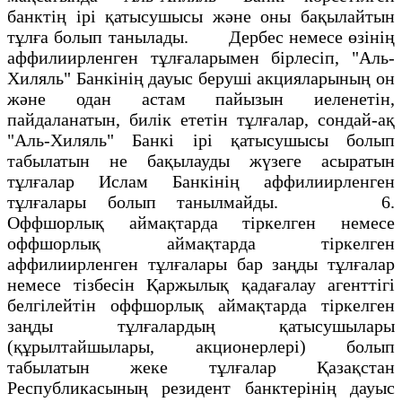
банктің ірі қатысушысы және оны бақылайтын
тұлға болып танылады. Дербес немесе өзінің
аффилиирленген тұлғаларымен бірлесіп, "Аль-
Хиляль" Банкінің дауыс беруші акцияларының он
және одан астам пайызын иеленетін,
пайдаланатын, билік ететін тұлғалар, сондай-ақ
"Аль-Хиляль" Банкі ірі қатысушысы болып
табылатын не бақылауды жүзеге асыратын
тұлғалар Ислам Банкінің аффилиирленген
тұлғалары болып танылмайды. 6.
Оффшорлық аймақтарда тіркелген немесе
оффшорлық аймақтарда тіркелген
аффилиирленген тұлғалары бар заңды тұлғалар
немесе тізбесін Қаржылық қадағалау агенттігі
белгілейтін оффшорлық аймақтарда тіркелген
заңды тұлғалардың қатысушылары
(құрылтайшылары, акционерлері) болып
табылатын жеке тұлғалар Қазақстан
Республикасының резидент банктерінің дауыс