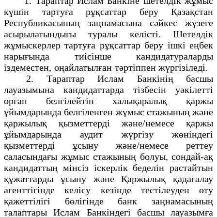
1. Тараптар Ислам Банкіне шетелдік жұмыс
күшін тартуға рұқсаттар беру Қазақстан
Республикасының заңнамасына сәйкес жүзеге
асырылатындығы туралы келісті. Шетелдік
жұмыскерлер тартуға рұқсаттар беру ішкі еңбек
нарығында тиісінше кандидатураларды
іздеместен, оңайлатылған тәртіппен жүргізіледі.
2. Тараптар Ислам Банкінің басшы
лауазымына кандидаттарда тізбесін уәкілетті
орган белгілейтін халықаралық қаржы
ұйымдарында белгіленген жұмыс стажының және
қаржылық қызметтерді және/немесе қаржы
ұйымдарында аудит жүргізу жөніндегі
қызметтерді ұсыну және/немесе реттеу
саласындағы жұмыс стажының болуы, сондай-ақ
кандидаттың мінсіз іскерлік беделін растайтын
құжаттарды ұсыну және Қаржылық қадағалау
агенттігінде келісу кезінде тестілеуден өту
қажеттілігі бөлігінде банк заңнамасының
талаптары Ислам Банкіндегі басшы лауазымға