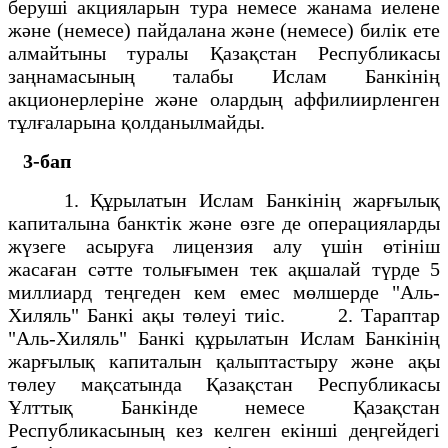
беруші акцияларын тура немесе жанама иелене
және (немесе) пайдалана және (немесе) билік ете
алмайтыны туралы Қазақстан Республикасы
заңнамасының талабы Ислам Банкінің
акционерлеріне және олардың аффилиирленген
тұлғаларына қолданылмайды.
3-бап
1. Құрылатын Ислам Банкінің жарғылық
капиталына банктік және өзге де операцияларды
жүзеге асыруға лицензия алу үшін өтініш
жасаған сәтте толығымен тек ақшалай түрде 5
миллиард теңгеден кем емес мөлшерде "Аль-
Хиляль" Банкі ақы төлеуі тиіс. 2. Тараптар
"Аль-Хиляль" Банкі құрылатын Ислам Банкінің
жарғылық капиталын қалыптастыру және ақы
төлеу мақсатында Қазақстан Республикасы
Ұлттық Банкінде немесе Қазақстан
Республикасының кез келген екінші деңгейдегі