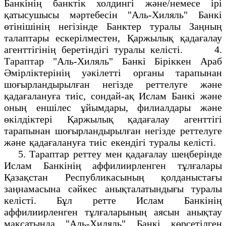
Банкінің банктік холдингі және/немесе ірі
қатысушысы мәртебесін "Аль-Хиляль" Банкі
өтінішінің негізінде Банктер туралы Заңның
талаптары ескерілместен, Қаржылық қадағалау
агенттігінің беретіндігі туралы келісті. 4.
Тараптар "Аль-Хиляль" Банкі Біріккен Араб
Әмірліктерінің уәкілетті органы тарапынан
шоғырландырылған негізде реттелуге және
қадағалануға тиіс, сондай-ақ Ислам Банкі және
оның еншілес ұйымдары, филиалдары және
өкілдіктері Қаржылық қадағалау агенттігі
тарапынан шоғырландырылған негізде реттелуге
және қадағалануға тиіс екендігі туралы келісті.
5. Тараптар реттеу мен қадағалау шеңберінде
Ислам Банкінің аффилиирленген тұлғалары
Қазақстан Республикасының қолданыстағы
заңнамасына сәйкес анықталатындығы туралы
келісті. Бұл ретте Ислам Банкінің
аффилиирленген тұлғаларының аясын анықтау
мақсатында "Аль-Хиляль" Банкі көрсетілген