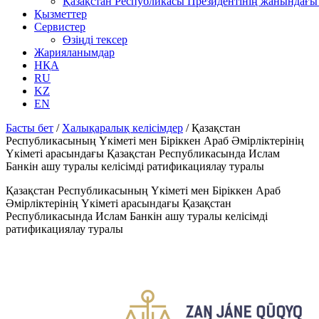
Қазақстан Республикасы Президентінің жанындағы 
Қызметтер
Сервистер
Өзіңді тексер
Жарияланымдар
НҚА
RU
KZ
EN
Басты бет
/
Халықаралық келісімдер
/
Қазақстан
Республикасының Үкіметі мен Біріккен Араб Әмірліктерінің
Үкіметі арасындағы Қазақстан Республикасында Ислам
Банкін ашу туралы келісімді ратификациялау туралы
Қазақстан Республикасының Үкіметі мен Біріккен Араб
Әмірліктерінің Үкіметі арасындағы Қазақстан
Республикасында Ислам Банкін ашу туралы келісімді
ратификациялау туралы