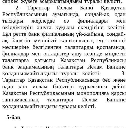
сәйкес жүзеге асырылатындығы туралы келісті.
2. Тараптар Ислам Банкі Қазақстан
Республикасының аумағында, сондай-ақ одан
тысқары жерлерде өз филиалдары мен
өкілдіктерін ашуға құқылы екендігіне келісті.
Бұл ретте банк филиалының үй-жайына, сондай-
ақ банктің меншікті капиталының ең төменгі
мөлшеріне белгіленген талаптарды қоспағанда,
филиалдар мен өкілдіктер ашу кезінде міндетті
талаптарға қатысты Қазақстан Республикасы
банк заңнамасының талаптары Ислам Банкіне
қолданылмайтындығы туралы келісті. 3.
Тараптар Қазақстан Республикасында бес және
одан көп ислам банктері құрылғанға дейін
Қазақстан Республикасының монополияға қарсы
заңнамасының талаптары Ислам Банкіне
қолданылмайтындығы туралы келісті.
5-бап