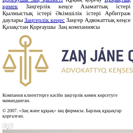
қөмек
Заңгерлік кеңсе Азаматтық істері
Қылмыстық істері Әкімшілік істері Арбитраж
даулары
Заңгерлік кеңес
Заңгер Адвокаттық кеңсе
Қазақстан Қорғаушы Заң компаниясы
Компания клиенттерге кәсіби заңгерлік көмек көрсетуге
маманданған.
© 2007. «Заң және құқық» заң фирмасы. Барлық құқықтар
қорғалған.