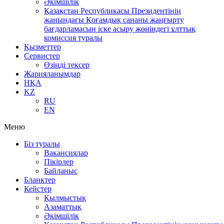
Әкімшілік
Қазақстан Республикасы Президентінің
жанындағы Қоғамдық сананы жаңғырту
бағдарламасын іске асыру жөніндегі ұлттық
комиссия туралы
Қызметтер
Сервистер
Өзіңді тексер
Жарияланымдар
НҚА
KZ
RU
EN
Меню
Біз туралы
Вакансиялар
Пікірлер
Байланыс
Бланктер
Кейстер
Қылмыстық
Азаматтық
Әкімшілік