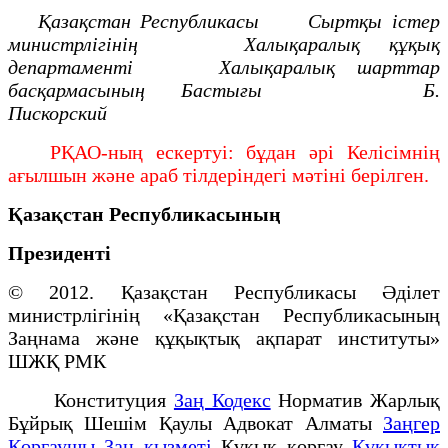
Қазақстан Республикасы
Сыртқы істер
министрлігінің
Халықаралық құқық
департаменті
Халықаралық шарттар
басқармасының
Бастығы Б.
Пискорский
РҚАО-ның ескертуі: бұдан әрі Келісімнің
ағылшын және араб тілдеріндегі мәтіні берілген.
Қазақстан Республикасының
Президенті
© 2012. Қазақстан Республикасы Әділет
министрлігінің «Қазақстан Республикасының
Заңнама және құқықтық ақпарат институты»
ШЖҚ РМК
Конституция
Заң Кодекс
Норматив Жарлық
Бұйрық Шешім Қаулы Адвокат Алматы
Заңгер
Қорғаушы Заң қызметі
Құқық қорғау
Құқықтық