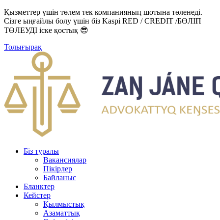
Қызметтер үшін төлем тек компанияның шотына төленеді.
Сізге ыңғайлы болу үшін біз Kaspi RED / CREDIT /БӨЛІП
ТӨЛЕУДІ іске қостық 😎
Толығырақ
Біз туралы
Вакансиялар
Пікірлер
Байланыс
Бланктер
Кейстер
Қылмыстық
Азаматтық