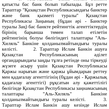
қатысты бас банк болып табылады. Бұл ретте
Тараптар "Қазақстан Республикасындағы банктер
және банк қызметі туралы" Қазақстан
Республикасы Заңының (бұдан әрі - Банктер
туралы Заң) бас банкте рейтингтік агенттіктердің
бірінің барынша төмен талап етілетін
рейтингінің болуы бөлігіндегі талаптары "Аль-
Хиляль" Банкіне қолданылмайтындығы туралы
келісті. 2. Тараптар Ислам Банкін ашуға
Қазақстан Республикасының әділет
органдарындағы заңды тұлға ретінде оны тіркеуді
жүзеге асыру үшін Қазақстан Республикасы
Қаржы нарығын және қаржы ұйымдарын реттеу
мен қадағалау агенттігінің (бұдан әрі - Қаржылық
қадағалау агенттігі) рұқсатын алу қажеттілігі
бөлігінде Қазақстан Республикасы заңнамасының
талаптары "Аль-Хиляль" Банкіне
қолданылмайтындығы туралы келісті. 3.
Тараптар Ислам Банкін ашу кезінде Ислам