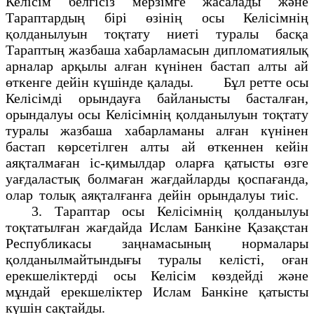
Келісім белгісіз мерзімге жасалады және
Тараптардың бірі өзінің осы Келісімнің
қолданылуын тоқтату ниеті туралы басқа
Тараптың жазбаша хабарламасын дипломатиялық
арналар арқылы алған күнінен бастап алты ай
өткенге дейін күшінде қалады. Бұл ретте осы
Келісімді орындауға байланысты басталған,
орындалуы осы Келісімнің қолданылуын тоқтату
туралы жазбаша хабарламаны алған күнінен
бастап көрсетілген алты ай өткеннен кейін
аяқталмаған іс-қимылдар оларға қатысты өзге
уағдаластық болмаған жағдайларды қоспағанда,
олар толық аяқталғанға дейін орындалуы тиіс.
3. Тараптар осы Келісімнің қолданылуы
тоқтатылған жағдайда Ислам Банкіне Қазақстан
Республикасы заңнамасының нормалары
қолданылмайтындығы туралы келісті, оған
ерекшеліктерді осы Келісім көздейді және
мұндай ерекшеліктер Ислам Банкіне қатысты
күшін сақтайды.