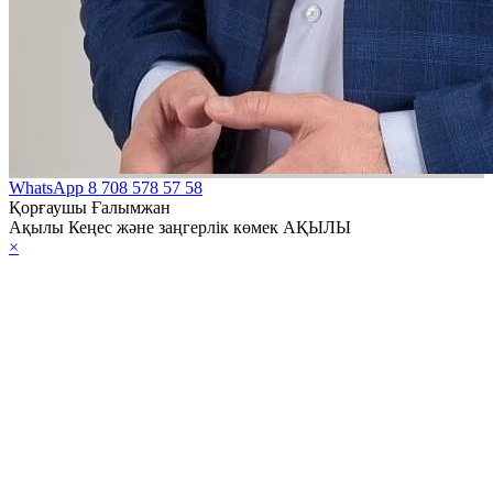
WhatsApp
8 708 578 57 58
Қорғаушы Ғалымжан
Ақылы Кеңес және заңгерлік көмек АҚЫЛЫ
×