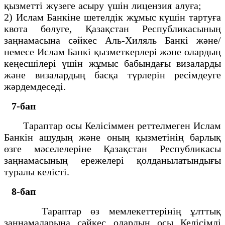
қызметті жүзеге асыру үшін лицензия алуға;
2) Ислам Банкіне шетелдік жұмыс күшін тартуға
квота бөлуге, Қазақстан Республикасының
заңнамасына сәйкес Аль-Хиляль Банкі және/
немесе Ислам Банкі қызметкерлері және олардың
кеңесшілері үшін жұмыс бабындағы визаларды
және визалардың басқа түрлерін ресімдеуге
жәрдемдеседі.
7-бап
Тараптар осы Келісіммен реттелмеген Ислам
Банкін ашудың және оның қызметінің барлық
өзге мәселелеріне Қазақстан Республикасы
заңнамасының ережелері қолданылатындығы
туралы келісті.
8-бап
Тараптар өз мемлекеттерінің ұлттық
заңнамаларына сәйкес олардың осы Келісімді