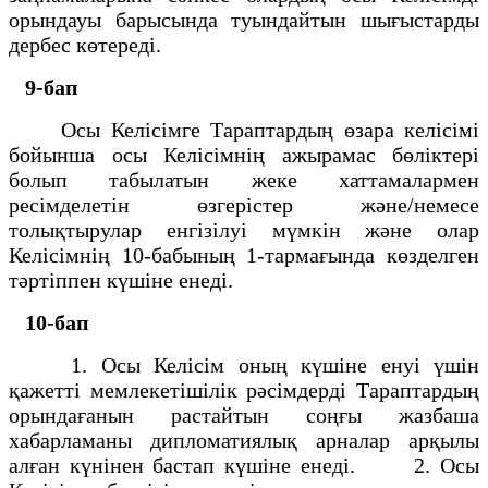
орындауы барысында туындайтын шығыстарды
дербес көтереді.
9-бап
Осы Келісімге Тараптардың өзара келісімі
бойынша осы Келісімнің ажырамас бөліктері
болып табылатын жеке хаттамалармен
ресімделетін өзгерістер және/немесе
толықтырулар енгізілуі мүмкін және олар
Келісімнің 10-бабының 1-тармағында көзделген
тәртіппен күшіне енеді.
10-бап
1. Осы Келісім оның күшіне енуі үшін
қажетті мемлекетішілік рәсімдерді Тараптардың
орындағанын растайтын соңғы жазбаша
хабарламаны дипломатиялық арналар арқылы
алған күнінен бастап күшіне енеді. 2. Осы