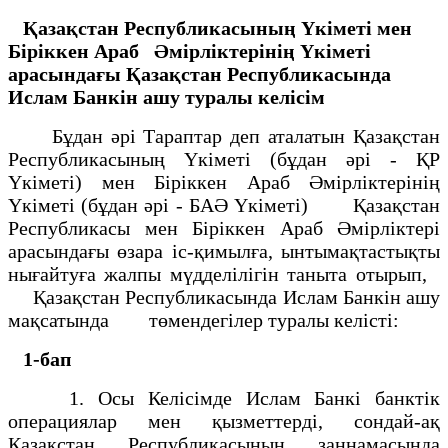
Қазақстан Республикасының Үкіметі мен
Біріккен Араб
Әмірліктерінің Үкіметі
арасындағы Қазақстан Республикасында
Ислам Банкін ашу туралы келісім
Бұдан әрі Тараптар деп аталатын Қазақстан
Республикасының Үкіметі (бұдан әрі - ҚР
Үкіметі) мен Біріккен Араб Әмірліктерінің
Үкіметі (бұдан әрі - БАӘ Үкіметі) Қазақстан
Республикасы мен Біріккен Араб Әмірліктері
арасындағы өзара іс-қимылға, ынтымақтастықты
нығайтуға жалпы мүдделілігін таныта отырып,
Қазақстан Республикасында Ислам Банкін ашу
мақсатында төмендегілер туралы келісті:
1-бап
1. Осы Келісімде Ислам Банкі банктік
операциялар мен қызметтерді, сондай-ақ
Қазақстан Республикасының заңнамасында