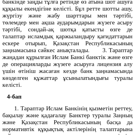
банкінде заңды тұлға ретінде өз атына шот ашуға
құқылы екендігіне келісті. Бұл ретте шотты ашу,
жүргізу және жабу шарттары мен тәртібі,
төлемдер мен ақша аударымдарын жүзеге асыру
тәртібі, сондай-ақ шотқа қатысты өзге де
талаптар исламдық қаржыландыру қағидаттарын
ескере отырып, Қазақстан Республикасының
заңнамасына сәйкес анықталады. 3. Тараптар
жаңадан құрылған Ислам Банкі банктік және өзге
де операцияларды жүзеге асыруға лицензия алу
үшін өтініш жасаған кезде банк заңнамасында
көзделген құжаттар ұсынылатындығы туралы
келісті.
4-бап
1. Тараптар Ислам Банкінің қызметін реттеу,
бақылау және қадағалау Банктер туралы Заңның
және Қазақстан Республикасының басқа да
нормативтік құқықтық актілерінің талаптарына