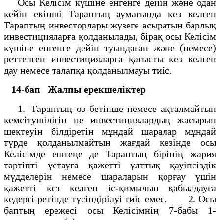
Осы Келісім күшіне енгенге дейін және одан
кейін екінші Тараптың аумағында кез келген
Тараптың инвесторлары жүзеге асыратын барлық
инвестицияларға қолданылады, бірақ осы Келісім
күшіне енгенге дейін туындаған және (немесе)
реттелген инвестицияларға қатысты кез келген
дау немесе талапқа қолданылмауы тиіс.
14-бап
Жалпы ерекшеліктер
1. Тараптың өз бетінше немесе ақталмайтын
кемсітушілігін не инвестициялардың жасырын
шектеуін білдіретін мұндай шаралар мұндай
түрде қолданылмайтын жағдай кезінде осы
Келісімде ештеңе де Тараптың бірінің жария
тәртіпті ұстауға қажетті ұлттық қауіпсіздік
мүдделерін немесе шараларын қорғау үшін
қажетті кез келген іс-қимылын қабылдауға
кедергі ретінде түсіндірілуі тиіс емес. 2. Осы
баптың ережесі осы Келісімнің 7-бабы 1-