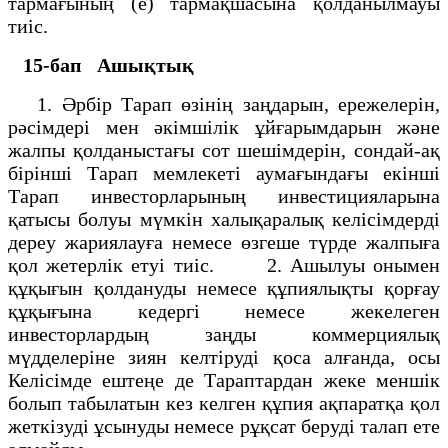
тармағының (е) тармақшасына қолданылмауы
тиіс.
15-бап
Ашықтық
1. Әрбір Тарап өзінің заңдарын, ережелерін,
рәсімдері мен әкімшілік ұйғарымдарын және
жалпы қолданыстағы сот шешімдерін, сондай-ақ
бірінші Тарап мемлекеті аумағындағы екінші
Тарап инвесторларының инвестицияларына
қатысы болуы мүмкін халықаралық келісімдерді
дереу жариялауға немесе өзгеше түрде жалпыға
қол жетерлік етуі тиіс. 2. Ашылуы онымен
құқығын қолдануды немесе құпиялықты қорғау
құқығына кедергі немесе жекелеген
инвесторлардың заңды коммерциялық
мүдделеріне зиян келтіруді қоса алғанда, осы
Келісімде ештеңе де Тараптардан жеке меншік
болып табылатын кез келген құпия ақпаратқа қол
жеткізуді ұсынуды немесе рұқсат беруді талап ете