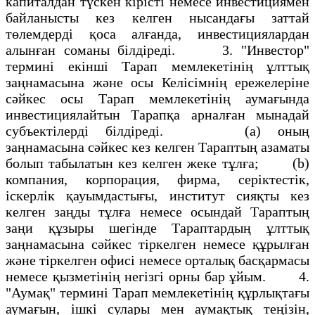
капиталдан түскен кірісті немесе инвестициямен
байланысты кез келген нысандағы заттай
төлемдерді қоса алғанда, инвестициялардан
алынған соманы білдіреді. 3. "Инвестор"
термині екінші Тарап мемлекетінің ұлттық
заңнамасына және осы Келісімнің ережелеріне
сәйкес осы Тарап мемлекетінің аумағында
инвестициялайтын Тарапқа арналған мынадай
субъектілерді білдіреді. (а) оның
заңнамасына сәйкес кез келген Тараптың азаматы
болып табылатын кез келген жеке тұлға; (b)
компания, корпорация, фирма, серіктестік,
іскерлік қауымдастығы, институт сияқты кез
келген заңды тұлға немесе осындай Тараптың
заңи құзыры шегінде Тараптардың ұлттық
заңнамасына сәйкес тіркелген немесе құрылған
және тіркелген офисі немесе орталық басқармасы
немесе қызметінің негізгі орны бар ұйым. 4.
"Аумақ" термині Тарап мемлекетінің құрлықтағы
аумағын, ішкі сулары мен аумақтық теңізін,