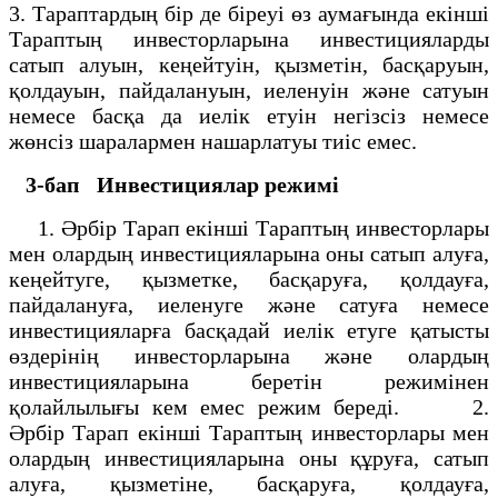
3. Тараптардың бір де біреуі өз аумағында екінші
Тараптың инвесторларына инвестицияларды
сатып алуын, кеңейтуін, қызметін, басқаруын,
қолдауын, пайдалануын, иеленуін және сатуын
немесе басқа да иелік етуін негізсіз немесе
жөнсіз шаралармен нашарлатуы тиіс емес.
3-бап
Инвестициялар режимі
1. Әрбір Тарап екінші Тараптың инвесторлары
мен олардың инвестицияларына оны сатып алуға,
кеңейтуге, қызметке, басқаруға, қолдауға,
пайдалануға, иеленуге және сатуға немесе
инвестицияларға басқадай иелік етуге қатысты
өздерінің инвесторларына және олардың
инвестицияларына беретін режимінен
қолайлылығы кем емес режим береді. 2.
Әрбір Тарап екінші Тараптың инвесторлары мен
олардың инвестицияларына оны құруға, сатып
алуға, қызметіне, басқаруға, қолдауға,