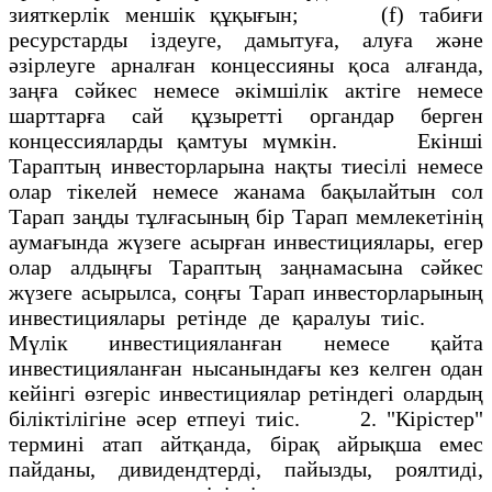
зияткерлік меншік құқығын; (f) табиғи
ресурстарды іздеуге, дамытуға, алуға және
әзірлеуге арналған концессияны қоса алғанда,
заңға сәйкес немесе әкімшілік актіге немесе
шарттарға сай құзыретті органдар берген
концессияларды қамтуы мүмкін. Екінші
Тараптың инвесторларына нақты тиесілі немесе
олар тікелей немесе жанама бақылайтын сол
Тарап заңды тұлғасының бір Тарап мемлекетінің
аумағында жүзеге асырған инвестициялары, егер
олар алдыңғы Тараптың заңнамасына сәйкес
жүзеге асырылса, соңғы Тарап инвесторларының
инвестициялары ретінде де қаралуы тиіс.
Мүлік инвестицияланған немесе қайта
инвестицияланған нысанындағы кез келген одан
кейінгі өзгеріс инвестициялар ретіндегі олардың
біліктілігіне әсер етпеуі тиіс. 2. "Кірістер"
термині атап айтқанда, бірақ айрықша емес
пайданы, дивидендтерді, пайызды, роялтиді,