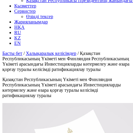
Қазақстан Республикасы Президентінің жанындағы 
Қызметтер
Сервистер
Өзіңді тексер
Жарияланымдар
НҚА
RU
KZ
EN
Басты бет
/
Халықаралық келісімдер
/
Қазақстан
Республикасының Үкіметі мен Финляндия Республикасының
Үкіметі арасындағы Инвестицияларды көтермелеу және өзара
қорғау туралы келісімді ратификациялау туралы
Қазақстан Республикасының Үкіметі мен Финляндия
Республикасының Үкіметі арасындағы Инвестицияларды
көтермелеу және өзара қорғау туралы келісімді
ратификациялау туралы