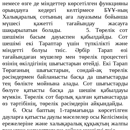
немесе өзге де міндеттер көрсетілген функцияны
орындауға кедергі келтірмесе БҰҰ-ның
Халықаралық сотының аға лауазымы бойынша
мүшесі қажетті тағайындау жасауға
шақырылатын болады. 5. Төрелік сот
шешімін басым дауыспен қабылдайды. Сот
шешімі екі Тараптар үшін түпкілікті және
міндетті болуы тиіс. Әрбір Тарап өзі
тағайындаған мүшелер мен төрелік процестегі
өзінің өкілдігінің шығыстарын өтейді. Екі Тарап
Төрағаның шығыстарын, сондай-ақ төрелік
рәсімдермен байланысты басқа да шығыстарды
тең бөлікте мойнына алады. Сот шығыстарды
бөлуге қатысты басқа да шешім қабылдауы
мүмкін. Төрелік сот барлық қалған қатынастарда
өз тәртібінің, төрелік рәсімдерін айқындайды.
6. Осы баптың 1-тармағында көрсетілген
дауларға қатысты даулы мәселелер осы Келісімнің
ережелеріне және халықаралық құқықтың жалпы
танылған қағидаттарына сәйкес шешілуі тиіс.