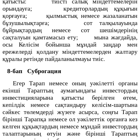
қатысты: тиісті салық міндеттемелерін
орындауға; кредиторлардың құқығын
қорғауға; қылмыстық немесе жазаланатын
бұзушылықтарға; сот талқылауында
бұйрықтардың немесе сот шешімдерінің
сақталуын қамтамасыз ету; мына жағдайда,
осы Келісім бойынша мұндай заңдар мен
ережелерді қолдану міндеттемелерден жалтару
құралы ретінде пайдаланылмауы тиіс.
8-бап
Суброгация
Егер Тарап немесе оның уәкілетті органы
екінші Тараптың аумағындағы инвестордың
инвестицияларына қатысты берілген өтем,
кепілдік немесе сақтандыру келісім-шартына
сәйкес төлемдерді жүзеге асырса, соңғы Тарап
бірінші Тарапқа немесе ол уәкілеттік органға кез
келген құқықтардың немесе мұндай инвестордың
талаптарының өтуін және бірінші Тараптың