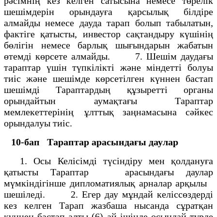
рәсімнің кез келген сатысына немесе төрелік
шешімдерін орындауға қарсылық білдіре
алмайды немесе дауда тарап болып табылатын,
фактіге қатысты, инвестор сақтандыру күшінің
бөлігін немесе барлық шығындарын жабатын
өтемді көрсете алмайды. 7. Шешім даудағы
тараптар үшін түпкілікті және міндетті болуы
тиіс және шешімде көрсетілген күннен бастап
шешімді Тараптардың құзыретті органы
орындайтын аумақтағы Тараптар
мемлекеттерінің ұлттық заңнамасына сәйкес
орындалуы тиіс.
10-бап
Тараптар арасындағы даулар
1. Осы Келісімді түсіндіру мен қолдануға
қатысты Тараптар арасындағы даулар
мүмкіндігінше дипломатиялық арналар арқылы
шешіледі. 2. Егер дау мұндай келіссөздерді
кез келген Тарап жазбаша нысанда сұратқан
күннен бастап алты (6) ай ішінде осындай түрде