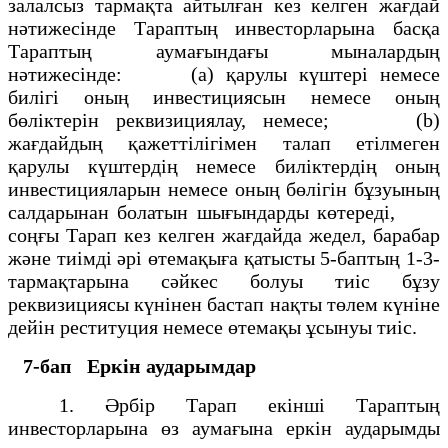
залалсыз тармақта айтылған кез келген жағдай
нәтижесінде Тараптың инвесторларына басқа
Тараптың аумағындағы мыналардың
нәтижесінде: (а) қарулы күштері немесе
билігі оның инвестициясын немесе оның
бөліктерін реквизициялау, немесе; (b)
жағдайдың қажеттілігімен талап етілмеген
қарулы күштердің немесе биліктердің оның
инвестицияларын немесе оның бөлігін бұзуының
салдарынан болатын шығындарды көтереді,
соңғы Тарап кез келген жағдайда жедел, барабар
және тиімді әрі өтемақыға қатысты 5-баптың 1-3-
тармақтарына сәйкес болуы тиіс бұзу
реквизициясы күнінен бастап нақты төлем күніне
дейін реституция немесе өтемақы ұсынуы тиіс.
7-бап
Еркін аударымдар
1. Әрбір Тарап екінші Тараптың
инвесторларына өз аумағына еркін аударымды