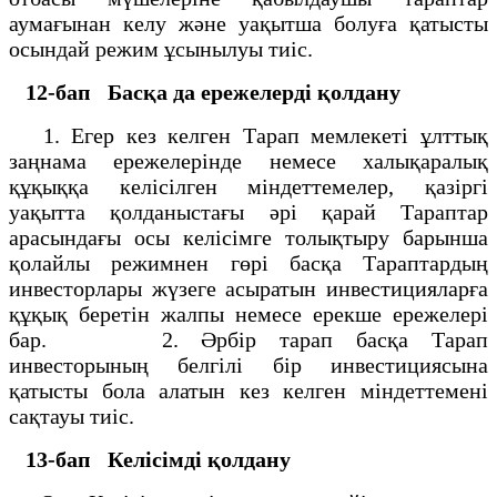
аумағынан келу және уақытша болуға қатысты
осындай режим ұсынылуы тиіс.
12-бап
Басқа да ережелерді қолдану
1. Егер кез келген Тарап мемлекеті ұлттық
заңнама ережелерінде немесе халықаралық
құқыққа келісілген міндеттемелер, қазіргі
уақытта қолданыстағы әрі қарай Тараптар
арасындағы осы келісімге толықтыру барынша
қолайлы режимнен гөрі басқа Тараптардың
инвесторлары жүзеге асыратын инвестицияларға
құқық беретін жалпы немесе ерекше ережелері
бар. 2. Әрбір тарап басқа Тарап
инвесторының белгілі бір инвестициясына
қатысты бола алатын кез келген міндеттемені
сақтауы тиіс.
13-бап
Келісімді қолдану