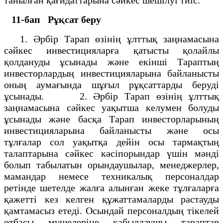
11-бап
Рұқсат беру
1. Әрбір Тарап өзінің ұлттық заңнамасына
сәйкес инвестицияларға қатысты қолайлы
қолдануды ұсынады және екінші Тараптың
инвесторлардың инвестицияларына байланысты
оның аумағында шұғыл рұқсаттарды беруді
ұсынады. 2. Әрбір Тарап өзінің ұлттық
заңнамасына сәйкес уақытша келумен болуды
ұсынады және басқа Тарап инвесторларының
инвестицияларына байланысты және осы
тұлғалар сол уақытқа дейін осы тармақтың
талаптарына сәйкес кәсіпорындар үшін мәнді
болып табылатын орындаушылар, менеджерлер,
мамандар немесе техникалық персоналдар
ретінде шетелде жалға алынған жеке тұлғаларға
қажетті кез келген құжаттамаларды растауды
қамтамасыз етеді. Осындай персоналдың тікелей
отбасы мүшелеріне қабылдаушы тараптар