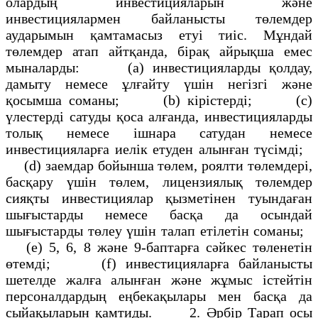
олардың инвестицияларын және
инвестициялармен байланысты төлемдер
аударымын қамтамасыз етуі тиіс. Мұндай
төлемдер атап айтқанда, бірақ айрықша емес
мыналарды: (а) инвестицияларды қолдау,
дамыту немесе ұлғайту үшін негізгі және
қосымша соманы; (b) кірістерді; (с)
үлестерді сатуды қоса алғанда, инвестицияларды
толық немесе ішнара сатудан немесе
инвестицияларға иелік етуден алынған түсімді;
(d) заемдар бойынша төлем, роялти төлемдері,
басқару үшін төлем, лицензиялық төлемдер
сияқты инвестициялар қызметінен туындаған
шығыстарды немесе басқа да осындай
шығыстарды төлеу үшін талап етілетін соманы;
(е) 5, 6, 8 және 9-баптарға сәйкес төленетін
өтемді; (f) инвестицияларға байланысты
шетелде жалға алынған және жұмыс істейтін
персоналдардың еңбекақылары мен басқа да
сыйақыларын қамтиды. 2. Әрбір Тарап осы