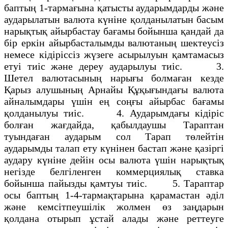
баптың 1-тармағына қатысты аударымдарды және
аударылатын валюта күніне қолданылатын басым
нарықтық айырбастау бағамы бойынша қандай да
бір еркін айырбасталымды валютаның шектеусіз
немесе кідіріссіз жүзеге асырылуын қамтамасыз
етуі тиіс және дереу аударылуы тиіс. 3.
Шетел валютасының нарығы болмаған кезде
Қарыз алушының Арнайы Құқығындағы валюта
айналымдары үшін ең соңғы айырбас бағамы
қолданылуы тиіс. 4. Аударымдағы кідіріс
болған жағдайда, қабылдаушы Тараптан
туындаған аударым сол Тарап төлейтін
аударымды талап ету күнінен бастап және қазіргі
аудару күніне дейін осы валюта үшін нарықтық
негізде белгіленген коммерциялық ставка
бойынша пайызды қамтуы тиіс. 5. Тараптар
осы баптың 1-4-тармақтарына қарамастан әділ
және кемсітпеушілік жолмен өз заңдарын
қолдана отырып ұстай алады және реттеуге