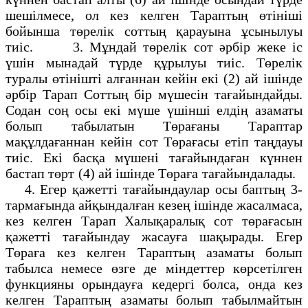
шешілмесе, ол кез келген Тараптың өтініші
бойынша төрелік соттың қарауына ұсынылуы
тиіс. 3. Мұндай төрелік сот әрбір жеке іс
үшін мынадай түрде құрылуы тиіс. Төрелік
туралы өтінішті алғаннан кейін екі (2) ай ішінде
әрбір Тарап Соттың бір мүшесін тағайындайды.
Содан соң осы екі мүше үшінші елдің азаматы
болып табылатын Төрағаны Тараптар
мақұлдағаннан кейін сот Төрағасы етіп таңдауы
тиіс. Екі басқа мүшені тағайындаған күннен
бастап төрт (4) ай ішінде Төраға тағайындалады.
4. Егер қажетті тағайындаулар осы баптың 3-
тармағында айқындалған кезең ішінде жасалмаса,
кез келген Тарап Халықаралық сот төрағасын
қажетті тағайындау жасауға шақырады. Егер
Төраға кез келген Тараптың азаматы болып
табылса немесе өзге де міндеттер көрсетілген
функцияны орындауға кедергі болса, онда кез
келген Тараптың азаматы болып табылмайтын