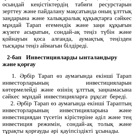
осындай кеңістіктердің табиғи ресурстарын
зерттеу және пайдалану мақсатында оның ұлттық
заңдарына және халықаралық құқықтарға сәйкес
мұндай Тарап егемендік және заңи құқығын
жүзеге асыратын, сондай-ақ теңіз түбін және
қойнауын қоса алғанда, аумақтық теңізден
тысқары теңіз аймағын білдіреді.
2-бап
Инвестицияларды ынталандыру
және қорғау
1. Әрбір Тарап өз аумағында екінші Тарап
инвесторларының инвестицияларын
көтермелейді және өзінің ұлттық заңнамасына
сәйкес мұндай инвестицияларға рұқсат береді.
2. Әрбір Тарап өз аумағында екінші Тараптың
инвесторларының инвестицияларына және
инвестициядан түсетін кірістеріне әділ және тең
инвестиция режимін, сондай-ақ толық және
тұрақты қорғауды әрі қауіпсіздікті ұсынады.