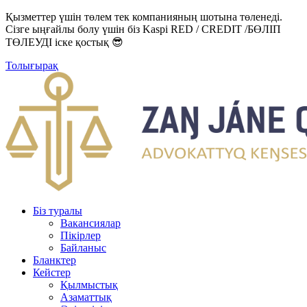
Қызметтер үшін төлем тек компанияның шотына төленеді.
Сізге ыңғайлы болу үшін біз Kaspi RED / CREDIT /БӨЛІП
ТӨЛЕУДІ іске қостық 😎
Толығырақ
Біз туралы
Вакансиялар
Пікірлер
Байланыс
Бланктер
Кейстер
Қылмыстық
Азаматтық