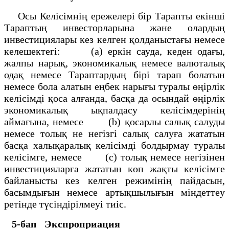
Осы Келісімнің ережелері бір Тарапты екінші
Тараптың инвесторларына және олардың
инвестициялары кез келген қолданыстағы немесе
келешектегі: (а) еркін сауда, кеден одағы,
жалпы нарық, экономикалық немесе валюталық
одақ немесе Тараптардың бірі тарап болатын
немесе бола алатын еңбек нарығы туралы өңірлік
келісімді қоса алғанда, басқа да осындай өңірлік
экономикалық ықпалдасу келісімдерінің
аймағына, немесе (b) қосарлы салық салуды
немесе толық не негізгі салық салуға жататын
басқа халықаралық келісімді болдырмау туралы
келісімге, немесе (с) толық немесе негізінен
инвестицияларға жататын көп жақты келісімге
байланысты кез келген режимінің пайдасын,
басымдығын немесе артықшылығын міндеттеу
ретінде түсіндірілмеуі тиіс.
5-бап
Экспроприация