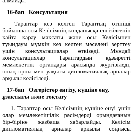
алмайды.
16-бап
Консультация
Тараптар кез келген Тараптың өтініші
бойынша осы Келісімнің қолданысқа енгізілгенін
қайта қарау мақсаты және осы Келісімнен
туындауы мүмкін кез келген мәселені зерттеу
үшін консультациялар өткізеді. Мұндай
консультациялар Тараптардың құзыретті
мемлекеттік органдары арасында жүргізіледі,
оның орны мен уақыты дипломатиялық арналар
арқылы келісіледі.
17-бап
Өзгерістер енгізу, күшіне ену,
ұзақтығы және тоқтату
1. Тараптар осы Келісімнің күшіне енуі үшін
олар мемлекетішілік рәсімдерді орындағанын
бір-біріне жазбаша хабарлайды. Келісім
дипломатиялық арналар арқылы соңғысы