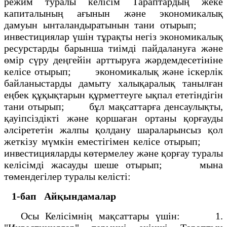
режим туралы келісім Тараптардың жеке
капиталының ағынын және экономикалық
дамуын ынталандыратынын тани отырып;
инвестициялар үшін тұрақты негіз экономикалық
ресурстарды барынша тиімді пайдалануға және
өмір сүру деңгейін арттыруға жәрдемдесетініне
келісе отырып; экономикалық және іскерлік
байланыстарды дамыту халықаралық танылған
еңбек құқықтарын құрметтеуге ықпал ететіндігін
тани отырып; бұл мақсаттарға денсаулықты,
қауіпсіздікті және қоршаған ортаны қорғауды
әлсірететін жалпы қолдану шараларынсыз қол
жеткізу мүмкін еместігімен келісе отырып;
инвестицияларды көтермелеу және қорғау туралы
келісімді жасауды шеше отырып; мына
төмендегілер туралы келісті:
1-бап
Айқындамалар
Осы Келісімнің мақсаттары үшін: 1.