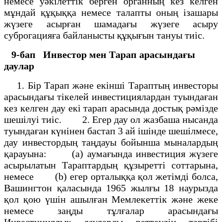
немесе уәкілеттік берген органның кез келген
мұндай құқыққа немесе талапты оның ізашары
жүзеге асырған шамадағы жүзеге асыру
суброгацияға байланысты құқығын тануы тиіс.
9-бап
Инвестор мен Тарап арасындағы
даулар
1. Бір Тарап және екінші Тараптың инвесторы
арасындағы тікелей инвестициялардан туындаған
кез келген дау екі тарап арасында достық рәмізде
шешілуі тиіс. 2. Егер дау ол жазбаша нысанда
туындаған күнінен бастап 3 ай ішінде шешілмесе,
дау инвестордың таңдауы бойынша мыналардың
қарауына: (а) аумағында инвестиция жүзеге
асырылатын Тараптардың құзыретті соттарына,
немесе (b) егер орталыққа қол жетімді болса,
Вашингтон қаласында 1965 жылғы 18 наурызда
қол қою үшін ашылған Мемлекеттік және жеке
немесе заңды тұлғалар арасындағы
Инвестициялық дауларды реттеудің тәртібі