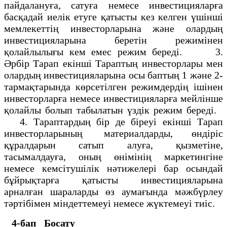
пайдалануға, сатуға немесе инвестицияларға
басқадай иелік етуге қатысты кез келген үшінші
мемлекеттің инвесторларына және олардың
инвестицияларына беретін режимінен
қолайлылығы кем емес режим береді. 3.
Әрбір Тарап екінші Тараптың инвесторлары мен
олардың инвестицияларына осы баптың 1 және 2-
тармақтарында көрсетілген режимдердің ішінен
инвесторларға немесе инвестицияларға мейлінше
қолайлы болып табылатын үздік режим береді.
4. Тараптардың бір де біреуі екінші Тарап
инвесторларының материалдарды, өндіріс
құралдарын сатып алуға, қызметіне,
тасымалдауға, оның өнімінің маркетингіне
немесе кемсітушілік нәтижелері бар осындай
бұйрықтарға қатысты инвестицияларына
арналған шараларды өз аумағында мәжбүрлеу
тәртібімен міндеттемеуі немесе жүктемеуі тиіс.
4-бап
Босату