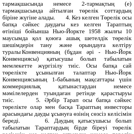
тармақшасында немесе 2-тармақтың (е)
тармақшасында айтылған төрелік соттардың
біріне жүгіне алады. 4. Кез келген Төрелік осы
бапқа сәйкес даудағы кез келген Тараптың
өтініші бойынша Нью-Йоркте 1958 жылғы 10
маусымда қол қоюға ашық шетелдік төрелік
шешімдерін тану және орындауға келтіру
туралы Конвенцияның (бұдан әрі - Нью-Йорк
Конвенциясы) қатысушы болып табылатын
мемлекетте жүргізілу тиіс. Осы бапқа сай
төрелікте ұсынылған талаптар Нью-Йорк
Конвенциясының 1-бабының мақсаттары үшін
коммерциялық қатынастардан немесе
мәмілелерден туындаған ретінде қарастыруы
тиіс. 5. Әрбір Тарап осы бапқа сәйкес
төрелікте олар мен басқа Тараптың инвесторы
арасындағы дауды ұсынуға өзінің сөзсіз келісімін
береді. 6. Даудың қатысушысы болып
табылатын Тараптардың бірде біреуі төрелік