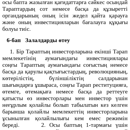
осы бапта жазылған қағидаттарға сәйкес осындай
Тараптардың сот немесе басқа да құзыретті
органдарының оның ісін жедел қайта қарауға
және оның инвестицияларын бағалауға құқығы
болуы тиіс.
6-бап
Залалдарды өтеу
1. Бір Тараптың инвесторларына екінші Тарап
мемлекетінің аумағындағы инвестициялары
соңғы Тараптың аумағындағы соғыстың немесе
басқа да қарулы қақтығыстардың, революцияның,
көтерілістің, бүліншіліктің салдарынан
шығындарға ұшыраса, соңғы Тарап реституцияға,
өтемге, өтемақыға немесе басқа да реттеуге
қатысты өз инвесторлары мен инвестор үшін
неғұрлым қолайлы болып табылатын кез келген
барынша қолайлы мемлекеттің инвесторларына
ұсынылған қолайлылығы кем емес режимін
береді. 2. Осы баптың 1-тармағы үшін