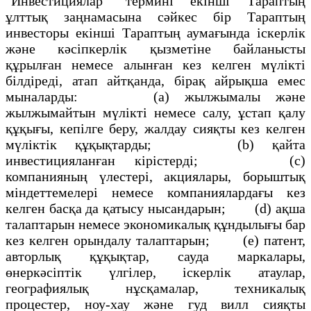
"Инвестициялар" термині екінші Тараптың
ұлттық заңнамасына сәйкес бір Тараптың
инвесторы екінші Тараптың аумағында іскерлік
және кәсіпкерлік қызметіне байланысты
құрылған немесе алынған кез келген мүлікті
білдіреді, атап айтқанда, бірақ айрықша емес
мыналарды: (а) жылжымалы және
жылжымайтын мүлікті немесе салу, ұстап қалу
құқығы, кепілге беру, жалдау сияқты кез келген
мүліктік құқықтарды; (b) қайта
инвестицияланған кірістерді; (с)
компанияның үлестері, акциялары, борыштық
міндеттемелері немесе компаниялардағы кез
келген басқа да қатысу нысандарын; (d) ақша
талаптарын немесе экономикалық құндылығы бар
кез келген орындалу талаптарын; (е) патент,
авторлық құқықтар, сауда маркалары,
өнеркәсіптік үлгілер, іскерлік атаулар,
географиялық нұсқамалар, техникалық
процестер, ноу-хау және гуд вилл сияқты