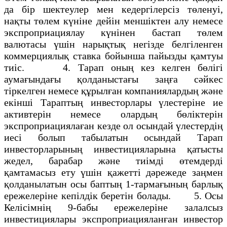
да бір шектеулер мен кедергілерсіз төленуі,
нақты төлем күніне дейін меншіктен алу немесе
экспроприациялау күнінен бастап төлем
валютасы үшін нарықтық негізде белгіленген
коммерциялық ставка бойынша пайызды қамтуы
тиіс. 4. Тарап оның кез келген бөлігі
аумағындағы қолданыстағы заңға сәйкес
тіркелген немесе құрылған компаниялардың және
екінші Тараптың инвесторлары үлестеріне ие
активтерін немесе олардың бөліктерін
экспроприациялаған кезде ол осындай үлестердің
иесі болып табылатын осындай Тарап
инвесторларының инвестицияларына қатысты
жедел, барабар және тиімді өтемдерді
қамтамасыз ету үшін қажетті дәрежеде заңмен
қолданылатын осы баптың 1-тармағының барлық
ережелеріне кепілдік беретін болады. 5. Осы
Келісімнің 9-бабы ережелеріне залалсыз
инвестициялары экспроприацияланған инвестор