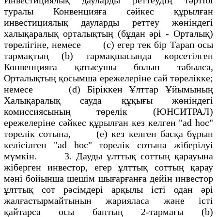
туралы Конвенцияға сәйкес құрылған
инвестициялық дауларды реттеу жөніндегі
халықаралық орталықтың (бұдан әрі - Орталық)
төрелігіне, немесе (с) егер тек бір Тарап осы
тармақтың (b) тармақшасында көрсетілген
Конвенцияға қатысушы болып табылса,
Орталықтың қосымша ережелеріне сай төрелікке;
немесе (d) Біріккен Ұлттар Ұйымының
Халықаралық сауда құқығы жөніндегі
комиссиясының төрелік (ЮНСИТРАЛ)
ережелеріне сәйкес құрылған кез келген "аd hос"
төрелік сотына, (е) кез келген басқа бұрын
келісілген "аd hос" төрелік сотына жіберілуі
мүмкін. 3. Дауды ұлттық соттың қарауына
жіберген инвестор, егер ұлттық соттың қарау
мәні бойынша шешім шығарғанға дейін инвестор
ұлттық сот рәсімдері арқылы істі одан әрі
жалғастырмайтынын жарияласа және істі
қайтарса осы баптың 2-тармағы (b)