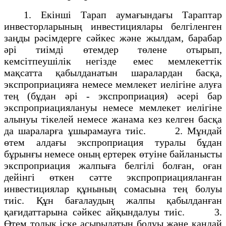
1. Екінші Тарап аумағындағы Тараптар
инвесторларының инвестициялары белгіленген
заңды рәсімдерге сәйкес және жылдам, барабар
әрі тиімді өтемдер төлене отырып,
кемсітпеушілік негізде емес мемлекеттік
мақсатта қабылданатын шаралардан басқа,
экспроприацияға немесе мемлекет иелігіне алуға
тең (бұдан әрі - экспроприация) әсері бар
экспроприациялануы немесе мемлекет иелігіне
алынуы тікелей немесе жанама кез келген басқа
да шараларға ұшырамауға тиіс. 2. Мұндай
өтем алдағы экспроприация туралы бұдан
бұрынғы немесе оның ертерек өтуіне байланысты
экспроприация жалпыға белгілі болған, оған
дейінгі өткен сәтте экспроприацияланған
инвестициялар құнының сомасына тең болуы
тиіс. Құн бағалаудың жалпы қабылданған
қағидаттарына сәйкес айқындалуы тиіс. 3.
Өтем толық іске асырылатын болуы және қандай