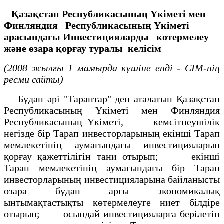
Қазақстан Республикасының Үкіметі мен
Финляндия
Республикасының Үкіметі
арасындағы Инвестицияларды
көтермелеу
және өзара қорғау туралы
келісім
(2008 жылғы 1 мамырда күшіне енді - СІМ-нің
ресми сайты)
Бұдан әрі "Тараптар" деп аталатын Қазақстан
Республикасының Үкіметі мен Финляндия
Республикасының Үкіметі, кемсітпеушілік
негізде бір Тарап инвесторларының екінші Тарап
мемлекетінің аумағындағы инвестицияларын
қорғау қажеттілігін тани отырып; екінші
Тарап мемлекетінің аумағындағы бір Тарап
инвесторларының инвестицияларына байланысты
өзара бұдан арғы экономикалық
ынтымақтастықты көтермелеуге ниет білдіре
отырып; осындай инвестицияларға берілетін