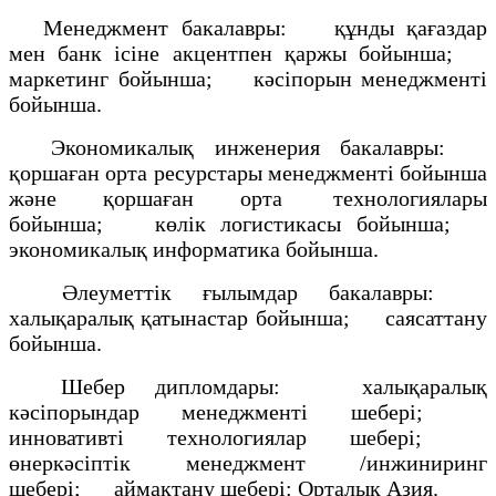
Менеджмент бакалавры: құнды қағаздар
мен банк ісіне акцентпен қаржы бойынша;
маркетинг бойынша; кәсіпорын менеджменті
бойынша.
Экономикалық инженерия бакалавры:
қоршаған орта ресурстары менеджменті бойынша
және қоршаған орта технологиялары
бойынша; көлік логистикасы бойынша;
экономикалық информатика бойынша.
Әлеуметтік ғылымдар бакалавры:
халықаралық қатынастар бойынша; саясаттану
бойынша.
Шебер дипломдары: халықаралық
кәсіпорындар менеджменті шебері;
инновативті технологиялар шебері;
өнеркәсіптік менеджмент /инжиниринг
шебері; аймақтану шебері: Орталық Азия.