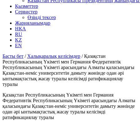
Қазақстан Республикасы Президентінің жанындағы 
Қызметтер
Сервистер
Өзіңді тексер
Жарияланымдар
НҚА
RU
KZ
EN
Басты бет
/
Халықаралық келісімдер
/
Қазақстан
Республикасының Үкіметі мен Германия Федеративтік
Республикасының Үкіметі арасындағы Алматы қаласындағы
Қазақстан-неміс университетін дамыту жөнінде одан әрі
ынтымақтастық жасау туралы келісімді ратификациялау
туралы
Қазақстан Республикасының Үкіметі мен Германия
Федеративтік Республикасының Үкіметі арасындағы Алматы
қаласындағы Қазақстан-неміс университетін дамыту жөнінде
одан әрі ынтымақтастық жасау туралы келісімді
ратификациялау туралы