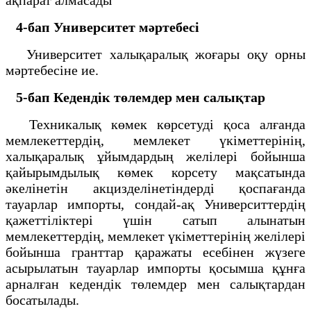
4-бап
Университет мәртебесі
Университет халықаралық жоғары оқу орны
мәртебесіне ие.
5-бап
Кедендік төлемдер мен салықтар
Техникалық көмек көрсетуді қоса алғанда
мемлекеттердің, мемлекет үкіметтерінің,
халықаралық ұйымдардың желілері бойынша
қайырымдылық көмек корсету мақсатында
әкелінетін акцизделінетіндерді қоспағанда
тауарлар импорты, сондай-ақ Университтердің
қажеттіліктері үшін сатып алынатын
мемлекеттердің, мемлекет үкіметтерінің желілері
бойынша гранттар қаражаты есебінен жүзеге
асырылатын тауарлар импорты қосымша құнға
арналған кедендік төлемдер мен салықтардан
босатылады.