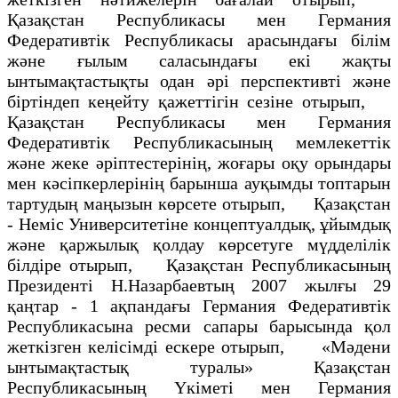
Қазақстан Республикасы мен Германия
Федеративтік Республикасы арасындағы білім
және ғылым саласындағы екі жақты
ынтымақтастықты одан әрі перспективті және
біртіндеп кеңейту қажеттігін сезіне отырып,
Қазақстан Республикасы мен Германия
Федеративтік Республикасының мемлекеттік
және жеке әріптестерінің, жоғары оқу орындары
мен кәсіпкерлерінің барынша ауқымды топтарын
тартудың маңызын көрсете отырып, Қазақстан
- Неміс Университетіне концептуалдық, ұйымдық
және қаржылық қолдау көрсетуге мүдделілік
білдіре отырып, Қазақстан Республикасының
Президенті Н.Назарбаевтың 2007 жылғы 29
қаңтар - 1 ақпандағы Германия Федеративтік
Республикасына ресми сапары барысында қол
жеткізген келісімді ескере отырып, «Мәдени
ынтымақтастық туралы» Қазақстан
Республикасының Үкіметі мен Германия