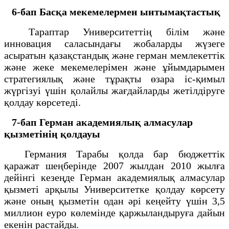
6-бап
Басқа мекемелермен ынтымақтастық
Тараптар Университеттің білім және
инновация саласындағы жобаларды жүзеге
асыратын қазақстандық және герман мемлекеттік
және жеке мекемелерімен және ұйымдарымен
стратегиялық және тұрақты өзара іс-қимыл
жүргізуі үшін қолайлы жағдайларды жетілдіруге
қолдау көрсетеді.
7-бап
Герман академиялық алмасулар
қызметінің қолдауы
Германия Тарабы қолда бар бюджеттік
қаражат шеңберінде 2007 жылдан 2010 жылға
дейінгі кезеңде Герман академиялық алмасулар
қызметі арқылы Университетке қолдау көрсету
және оның қызметін одан әрі кеңейту үшін 3,5
миллион еуро көлемінде қаржыландыруға дайын
екенін растайды.