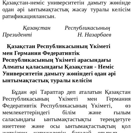
Қазақстан-неміс университетін дамыту жөнінде
одан әрі ынтымақтастық жасау туралы келісім
ратификациялансын.
Қазақстан Республикасының
Президенті Н. Назарбаев
Қазақстан Республикасының Үкіметі
мен
Германия Федеративтік
Республикасының Үкіметі
арасындағы
Алматы қаласындағы
Қазақстан - Неміс
Университетін дамыту
жөніндегі одан әрі
ынтымақтастық туралы
келісім
Бұдан әрі Тараптар деп аталатын Қазақстан
Республикасының Үкіметі мен Германия
Федеративтік Республикасының Үкіметі, өз
мемлекеттеріндегі білім және ғылым
саласындағы ынтымақтастықты тереңдетуге
ниеттене және осы ынтымақтастықтың қол
жеткізген нәтижелерін бағалай отырып,