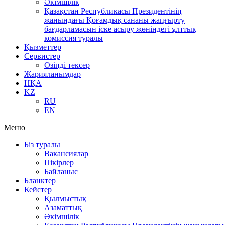
Әкімшілік
Қазақстан Республикасы Президентінің
жанындағы Қоғамдық сананы жаңғырту
бағдарламасын іске асыру жөніндегі ұлттық
комиссия туралы
Қызметтер
Сервистер
Өзіңді тексер
Жарияланымдар
НҚА
KZ
RU
EN
Меню
Біз туралы
Вакансиялар
Пікірлер
Байланыс
Бланктер
Кейстер
Қылмыстық
Азаматтық
Әкімшілік