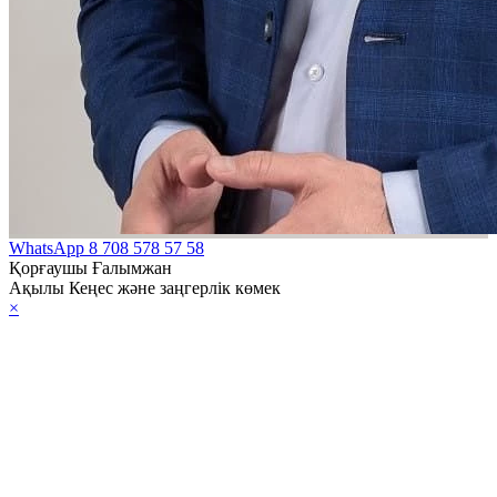
WhatsApp
8 708 578 57 58
Қорғаушы Ғалымжан
Ақылы Кеңес және заңгерлік көмек
×