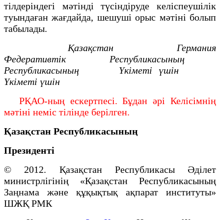
тілдеріндегі мәтінді түсіндіруде келіспеушілік
туындаған жағдайда, шешуші орыс мәтіні болып
табылады.
Қазақстан Германия
Федеративтік
Республикасының
Республикасының
Үкіметі үшін
Үкіметі үшін
РҚАО-ның ескертпесі. Бұдан әрі Келісімнің
мәтіні неміс тілінде берілген.
Қазақстан Республикасының
Президенті
© 2012. Қазақстан Республикасы Әділет
министрлігінің «Қазақстан Республикасының
Заңнама және құқықтық ақпарат институты»
ШЖҚ РМК