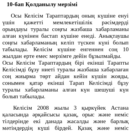
10-бап
Қолданылу мерзімі
Осы Келісім Тараптардың оның күшіне енуі
үшін қажетті мемлекетішілік рәсімдерді
орындауы туралы соңғы жазбаша хабарламаны
алған күнінен бастап күшіне енеді. Анықтаушы
соңғы хабарламаның келіп түскен күні болып
табылады. Келісім күшіне енгеннен соң 10
жылдан ерте емес мерзімге дейін бұзылмайды.
Осы Келісім Тараптардың бірі екінші Тарапты
Келісімді бұзу ниеті туралы жазбаша хабарлаған
соң жиырма төрт айдан кейін күшін жояды,
сонымен қатар екінші Тарап Келісімді бұзу
туралы хабарламаны алған күн шешуші күн
болып табылады.
Келісім 2008 жылы 3 қыркүйек Астана
қаласында әрқайсысы қазақ, орыс және неміс
тілдерінде екі данада жасалды және барлық
мәтіндердің күші бірдей. Қазақ және неміс