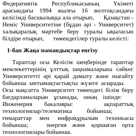
Федеративтік Республикасының Үкіметі
арасындағы 1994 жылғы 16 желтоқсандағы
келісімді басшылыққа ала отырып, Қазақстан -
Неміс Университетіне (бұдан әрі - Университет)
халықаралық мәртебе беру туралы ықыласын
білдіре отырып, төмендегілер туралы келісті:
1-бап
Жаңа мамандықтар енгізу
Тараптар осы Келісім шеңберінде тараптар
мемлекеттерінің ұлттық заңнамаларына сәйкес
Университетті әрі қарай дамыту және нығайту
бойынша ынтымақтастықты жүзеге асырады.
Осы мақсатта Университет төмендегі білім беру
бағдарламаларын ұсынады, оның ішінде:
Инженерия бакалавры: ақпараттық
технологиялар/телематика бойынша;
ғимараттар мен инфрақұрылым техникасы
бойынша; энергия және қоршаған орта
технологиялары бойынша.