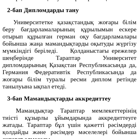
2-бап
Дипломдарды тану
Университетке қазақстандық жоғары білім
беру бағдарламаларының құрылымын ескере
отырып құрылған герман оқу бағдарламалары
бойынша жаңа мамандықтарды оқытуды жүргізу
мүмкіндігі беріледі. Қолданыстағы ережелер
шеңберінде Тараптар Университет
дипломдарының Қазақстан Республикасында да,
Германия Федеративтік Республикасында да
жоғары білім туралы ресми диплом ретінде
танылуына ықпал етеді.
3-бап
Мамандықтарды аккредиттеу
Мамандықтар Тараптар мемлекеттерінің
тиісті құзырлы ұйымдарында аккредиттеуге
жатады. Тараптар бұл үшін қажетті рәсімдерді
қолдайды және рәсімдер мәселелері бойынша
ақпарат алмасады