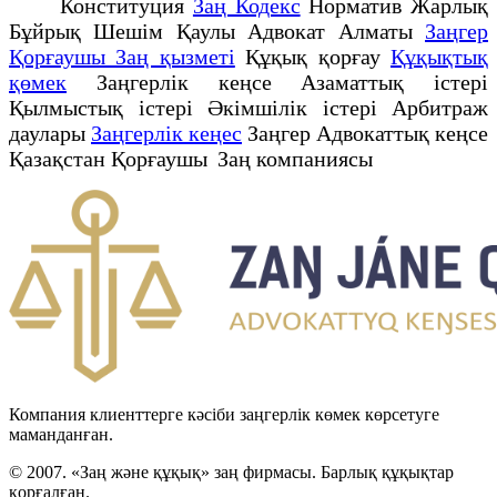
Конституция
Заң Кодекс
Норматив Жарлық
Бұйрық Шешім Қаулы Адвокат Алматы
Заңгер
Қорғаушы Заң қызметі
Құқық қорғау
Құқықтық
қөмек
Заңгерлік кеңсе Азаматтық істері
Қылмыстық істері Әкімшілік істері Арбитраж
даулары
Заңгерлік кеңес
Заңгер Адвокаттық кеңсе
Қазақстан Қорғаушы Заң компаниясы
Компания клиенттерге кәсіби заңгерлік көмек көрсетуге
маманданған.
© 2007. «Заң және құқық» заң фирмасы. Барлық құқықтар
қорғалған.