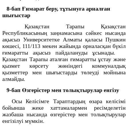
8-бап
Ғимарат беру, тұтынуға арналған
шығыстар
Қазақстан Тарапы Қазақстан
Республикасының заңнамасына сәйкес нысанда
ақысыз Университетке Алматы қаласы Пушкин
көшесі, 111/113 мекен жайында орналасқан бүкіл
ғимаратты ақысыз пайдалануды ұсынады.
Қазақстан Тарапы аталған ғимаратты ұстау және
қызмет көрсету жөніндегі коммуналдық
қызметтер мен шығыстарды төлеуді мойнына
алмайды.
9-бап
Өзгерістер мен толықтырулар енгізу
Осы Келісімге Тараптардың өзара келісімі
бойынша жеке хаттамалармен ресімделетін
жазбаша нысанда өзгерістер мен толықтырулар
енгізілуі мүмкін.