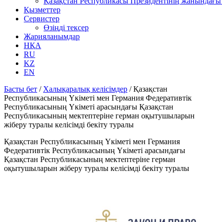
Қазақстан Республикасы Президентінің жанындағы 
Қызметтер
Сервистер
Өзіңді тексер
Жарияланымдар
НҚА
RU
KZ
EN
Басты бет
/
Халықаралық келісімдер
/
Қазақстан
Республикасының Үкіметі мен Германия Федеративтік
Республикасының Үкіметі арасындағы Қазақстан
Республикасының мектептеріне герман оқытушыларын
жіберу туралы келісімді бекіту туралы
Қазақстан Республикасының Үкіметі мен Германия
Федеративтік Республикасының Үкіметі арасындағы
Қазақстан Республикасының мектептеріне герман
оқытушыларын жіберу туралы келісімді бекіту туралы