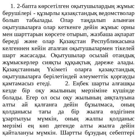
1. 2-бапта көрсетiлген оқытушылардың жұмыс
берушiлерi - құзырлы қазақстандық ведомстволар
болып табылады. Олар таңдалып алынған
оқытушыларға олар кеткенге дейiн жұмыс орны
мен шарттарын көрсете отырып, жазбаша ақпарат
бередi және олар Қазақстан Республикасына
келгеннен кейiн аталған оқытушылармен тiкелей
шарт жасасады. Оқытушылар осылай отандық
жұмыскерлер сияқты құқықтық дәреже алады.
Қазақстанның Үкіметі оларға қазақстандық
оқытушыларға берiлетiндей әлеуметтiк қорғауды
қамтамасыз етедi. 2. Еңбек шарты алғашқы
кезде бiр оқу жылының мерзiмiне күшiнде
болады. Егер ол осы оқу жылының аяқталуына
алты ай қалғанға дейiн бұзылмаса, оның
қолданысы тағы да бiр жылға өздiгiнен
ұзартылуы мүмкiн, оның жалпы қолданыс
мерзiмi ең көп дегенде алты жылға дейiн
қайталануы мүмкiн. Шартты бұзудың себептерi