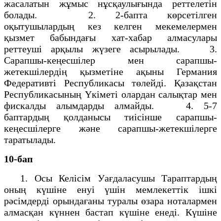
жасалатын жұмыс нұсқаулығында реттелетін
болады. 2. 2-бапта көрсетілген
оқытушылардың кез келген мекемелермен
қызмет бабындағы хат-хабар алмасулары
реттеуші арқылы жүзеге асырылады. 3.
Сарапшы-кеңесшілер мен сарапшы-
жетекшілердің қызметіне ақыны Германия
Федеративті Республикасы төлейді. Қазақстан
Республикасының Үкіметі олардан салықтар мен
фискалды алымдарды алмайды. 4. 5-7
баптардың қолданысы тиісінше сарапшы-
кеңесшілерге және сарапшы-жетекшілерге
таратылады.
10-бап
1. Осы Келісім Уағдаласушы Тараптардың
оның күшіне енуі үшін мемлекеттік ішкі
рәсімдерді орындағаны туралы өзара ноталармен
алмасқан күннен бастап күшіне енеді. Күшіне