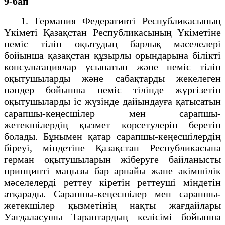
9-бап
1. Германия Федеративті Республикасының
Үкіметі Қазақстан Республикасының Үкіметіне
неміс тілін оқытудың барлық мәселелері
бойынша қазақстан құзырлы орындарына білікті
консультациялар ұсынатын және неміс тілін
оқытушыларды және сабақтарды жекелеген
пәндер бойынша неміс тілінде жүргізетін
оқытушыларды іс жүзінде дайындауға қатысатын
сарапшы-кеңесшілер мен сарапшы-
жетекшілердің қызмет көрсетулерін беретін
болады. Бұнымен қатар сарапшы-кеңесшілердің
біреуі, міндетіне Қазақстан Республикасына
герман оқытушыларын жіберуге байланысты
принципті маңызы бар арнайы және әкімшілік
мәселелерді реттеу кіретін реттеуші міндетін
атқарады. Сарапшы-кеңесшілер мен сарапшы-
жетекшілер қызметінің нақты жағдайлары
Уағдаласушы Тараптардың келісімі бойынша