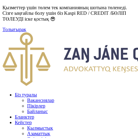
Қызметтер үшін төлем тек компанияның шотына төленеді.
Сізге ыңғайлы болу үшін біз Kaspi RED / CREDIT /БӨЛІП
ТӨЛЕУДІ іске қостық 😎
Толығырақ
Біз туралы
Вакансиялар
Пікірлер
Байланыс
Бланктер
Кейстер
Қылмыстық
Азаматтық