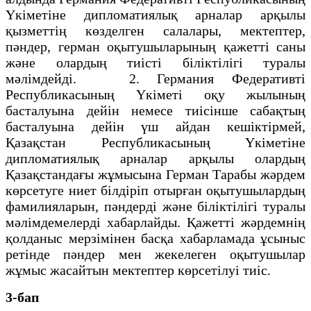
Үкiметiне дипломатиялық арналар арқылы
қызметтiң көзделген салалары, мектептер,
пәндер, герман оқытушыларының қажеттi саны
және олардың тиiстi бiлiктiлiгi туралы
мәлiмдейдi. 2. Германия Федеративтi
Республикасының Үкiметi оқу жылының
басталуына дейiн немесе тиiсiнше сабақтың
басталуына дейiн үш айдан кешiктiрмей,
Қазақстан Республикасының Үкiметiне
дипломатиялық арналар арқылы олардың
Қазақстандағы жұмысына Герман Тарабы жәрдем
көрсетуге ниет бiлдiрiп отырған оқытушылардың
фамилияларын, пәндердi және бiлiктiлiгi туралы
мәлiмдемелердi хабарлайды. Қажеттi жәрдемнiң
қолданыс мерзiмiнен басқа хабарламада ұсыныс
ретiнде пәндер мен жекелеген оқытушылар
жұмыс жасайтын мектептер көрсетiлуi тиiс.
3-бап