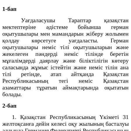
1-бап
Уағдаласушы Тараптар қазақстан
мектептерiне әдiстеме бойынша герман
оқытушылары мен мамандарын жiберу жолымен
қолдау көрсетуге уағдаласты. Герман
оқытушылары немiс тiлi оқытушыларын және
жекелеген пәндерді немiс тiлiнде беретiн
мұғалiмдердi даярлау және бiлiктiлiгiн көтеру
саласында жұмыс iстейтiн және немiс тiлiн ана
тiлi ретiнде, атап айтқанда Қазақстан
Республикасының тегi немiс Қазақстан
азаматтары тұратын аймақтарында оқытатын
болады.
2-бап
1. Қазақстан Республикасының Үкіметі 31
желтоқсанға дейін келесі оқу жылының басталуы
алдында Германия Федеративтi Республикасының