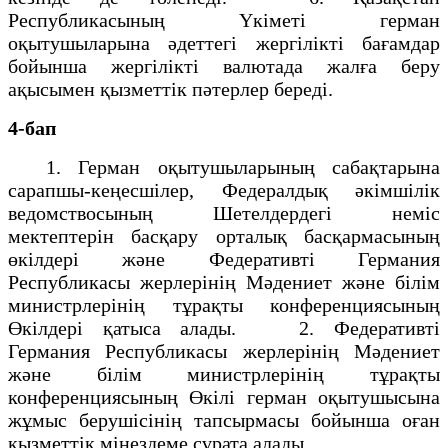
Республикасының Yкiметi герман
оқытушыларына әдеттегi жергiліктi бағамдар
бойынша жергiлiктi валютада жалға беру
ақысымен қызметтiк пәтерлер бередi.
4-бап
1. Герман оқытушыларының сабақтарына
сарапшы-кеңесшiлер, Федералдық әкiмшілiк
ведомствосының Шетелдердегi немiс
мектептерiн басқару орталық басқармасының
өкiлдерi және Федеративтi Германия
Республикасы жерлерiнiң Мәдениет және бiлiм
министрлерiнiң тұрақты конференциясының
Өкiлдерi қатыса алады. 2. Федеративтi
Германия Республикасы жерлерiнiң Мәдениет
және бiлiм министрлерiнiң тұрақты
конференциясының Өкiлi герман оқытушысына
жұмыс берушiсiнiң тапсырмасы бойынша оған
қызметтiк мiнездеме сұрата алады.