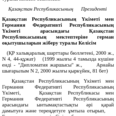
Қазақстан Республикасының
Президенті
Қазақстан Республикасының Үкiметi мен
Германия Федеративтi Республикасының
Үкiметi арасындағы Қазақстан
Республикасының мектептерiне герман
оқытушыларын жiберу туралы
Келiсiм
(ҚР халықаралық шарттары бюллетені, 2000 ж.,
N 4, 44-құжат) (1999 жылғы 4 тамызда күшіне
енді - "Дипломатия жаршысы" ж., Арнайы
шығарылым N 2, 2000 жылғы қыркүйек, 81 бет)
Қазақстан Республикасының Yкiметi мен
Германия Федеративтi Республикасының
Үкiметi, Қазақстан Республикасы мен
Германия Федеративтi Республикасының
арасындағы ынтымақтастықты әрi қарай
дамытуға және тереңдетуге ұмтыла отырып,