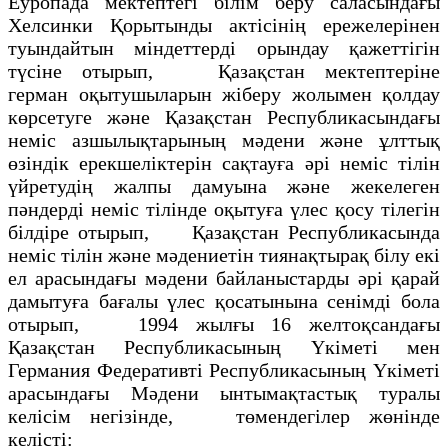
Еуропада мектептегi бiлiм беру саласындағы
Хелсинки Қорытынды актiсiнiң ережелерiнен
туындайтын мiндеттердi орындау қажеттiгiн
түсiне отырып, Қазақстан мектептерiне
герман оқытушыларын жiберу жолымен қолдау
көрсетуге және Қазақстан Республикасындағы
немiс азшылықтарының мәдени және ұлттық
өзiндiк ерекшелiктерiн сақтауға әрi немiс тiлiн
үйретудiң жалпы дамуына және жекелеген
пәндердi немiс тiлiнде оқытуға үлес қосу тiлегiн
бiлдiре отырып, Қазақстан Республикасында
немiс тiлiн және мәдениетiн тиянақтырақ бiлу екi
ел арасындағы мәдени байланыстарды әрi қарай
дамытуға бағалы үлес қосатынына сенiмдi бола
отырып, 1994 жылғы 16 желтоқсандағы
Қазақстан Республикасының Үкiметi мен
Германия Федеративтi Республикасының Үкiметi
арасындағы Мәдени ынтымақтастық туралы
келiсiм негiзiнде, төмендегiлер жөнiнде
келiстi: