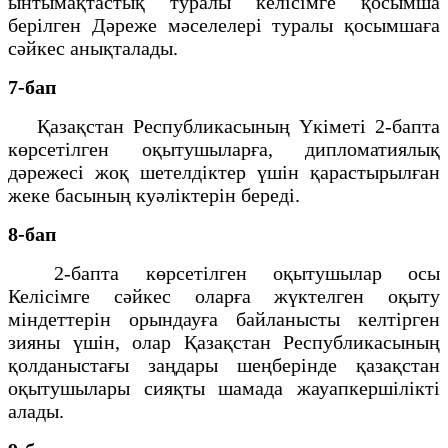
ынтымақтастық туралы келiсiмге қосымша
берiлген Дәреже мәселелерi туралы қосымшаға
сәйкес анықталады.
7-бап
Қазақстан Республикасының Үкіметі 2-бапта
көрсетілген оқытушыларға, дипломатиялық
дәрежесі жоқ шетелдіктер үшін қарастырылған
жеке басының куәліктерін береді.
8-бап
2-бапта көрсетілген оқытушылар осы
Келісімге сәйкес оларға жүктелген оқыту
міндеттерін орындауға байланысты келтірген
зияны үшін, олар Қазақстан Республикасының
қолданыстағы заңдары шеңберінде қазақстан
оқытушылары сияқты шамада жауапкершілікті
алады.