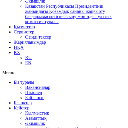
Әкімшілік
Қазақстан Республикасы Президентінің
жанындағы Қоғамдық сананы жаңғырту
бағдарламасын іске асыру жөніндегі ұлттық
комиссия туралы
Қызметтер
Сервистер
Өзіңді тексер
Жарияланымдар
НҚА
KZ
RU
EN
Меню
Біз туралы
Вакансиялар
Пікірлер
Байланыс
Бланктер
Кейстер
Қылмыстық
Азаматтық
Әкімшілік