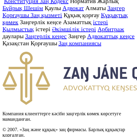
Конституция Заң Кодекс
Норматив Жарлық
Бұйрық Шешім
Қаулы
Адвокат
Алматы
Заңгер
Қорғаушы Заң қызметі
Құқық қорғау
Құқықтық
қөмек
Заңгерлік кеңсе Азаматтық
істері
Қылмыстық
істері
Әкімшілік істері
Арбитраж
даулары
Заңгерлік кеңес
Заңгер
Адвокаттық кеңсе
Қазақстан Қорғаушы
Заң компаниясы
Компания клиенттерге кәсіби заңгерлік көмек көрсетуге
маманданған.
© 2007. «Заң және құқық» заң фирмасы. Барлық құқықтар
қорғалған.