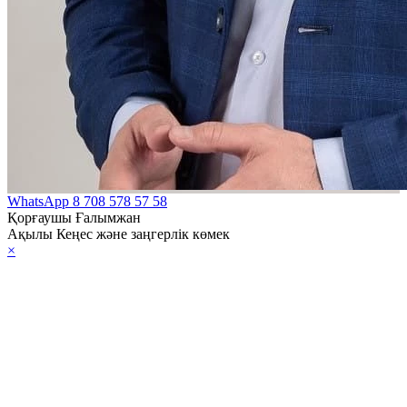
WhatsApp
8 708 578 57 58
Қорғаушы Ғалымжан
Ақылы Кеңес және заңгерлік көмек
×