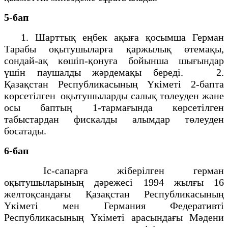
5-бап
1. Шарттық еңбек ақыға қосымша Герман
Тарабы оқытушыларға қаржылық өтемақы,
сондай-ақ көшiп-қонуға бойынша шығындар
үшiн паушалды жәрдемақы бередi. 2.
Қазақстан Республикасының Yкiметi 2-бапта
көрсетiлген оқытушыларды салық төлеуден және
осы баптың 1-тармағында көрсетiлген
табыстардан фискалды алымдар төлеуден
босатады.
6-бап
Іс-сапарға жiберiлген герман
оқытушыларының дәрежесi 1994 жылғы 16
желтоқсандағы Қазақстан Республикасының
Yкiметi мен Германия Федеративтi
Республикасының Yкiметi арасындағы Мәдени