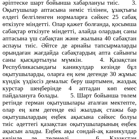
әрiптеске шарт бойынша хабарлануы тиiс. 3.
Оқытушылар аптасына немiс тiлiнен, ұзақтығы
елдегi белгiленген нормаларға сәйкес 25 сабақ
өткiзуге мiндеттi. Олар қажет болғанда, қосымша
сабақтар өткiзуге мiндеттi, алайда олардың саны
аптасына үш сабақтан және жылына 40 сабақтан
аспауы тиiс. Әйтсе де арнайы тапсырмаларды
орындаған жағдайда сабақтардың апта сайынғы
саны қысқартылуы мүмкiн. 4. Қазақстан
Республикасындағы каникулдар кезiнде бұл
оқытушыларды, оларға ең кем дегенде 30 жұмыс
күндiк үздiксiз демалыс беру шартымен, жаздық
курстар шеңберiнде 4 аптадан көп емес
пайдалануға болады. 5. Шарт бойынша төлем
ретiнде герман оқытушылары аталған мектепте,
олар ең кем дегенде екі жылдық стажы бар
оқытушылардың еңбек ақысына сәйкес болуы
тиiс әдеттегi қазақстан оқытушыларының еңбек
ақысын алады. Еңбек ақы сондай-ақ каникулдар
кезiнде де төленедi. 6. Қазақстан