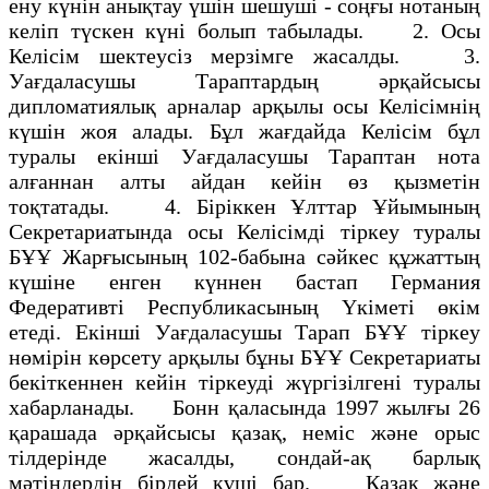
ену күнін анықтау үшін шешуші - соңғы нотаның
келіп түскен күні болып табылады. 2. Осы
Келісім шектеусіз мерзімге жасалды. 3.
Уағдаласушы Тараптардың әрқайсысы
дипломатиялық арналар арқылы осы Келісімнің
күшін жоя алады. Бұл жағдайда Келісім бұл
туралы екінші Уағдаласушы Тараптан нота
алғаннан алты айдан кейін өз қызметін
тоқтатады. 4. Біріккен Ұлттар Ұйымының
Секретариатында осы Келісімді тіркеу туралы
БҰҰ Жарғысының 102-бабына сәйкес құжаттың
күшіне енген күннен бастап Германия
Федеративті Республикасының Үкіметі өкім
етеді. Екінші Уағдаласушы Тарап БҰҰ тіркеу
нөмірін көрсету арқылы бұны БҰҰ Секретариаты
бекіткеннен кейін тіркеуді жүргізілгені туралы
хабарланады. Бонн қаласында 1997 жылғы 26
қарашада әрқайсысы қазақ, неміс және орыс
тілдерінде жасалды, сондай-ақ барлық
мәтіндердің бірдей күші бар. Қазақ және