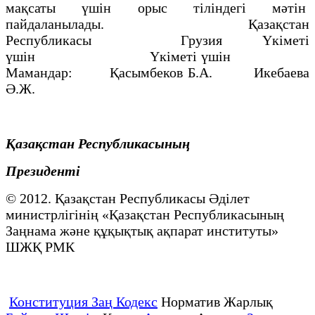
мақсаты үшін орыс тіліндегі мәтін
пайдаланылады. Қазақстан
Республикасы Грузия Үкіметі
үшін Үкіметі үшін
Мамандар: Қасымбеков Б.А. Икебаева
Ә.Ж.
Қазақстан Республикасының
Президенті
© 2012. Қазақстан Республикасы Әділет
министрлігінің «Қазақстан Республикасының
Заңнама және құқықтық ақпарат институты»
ШЖҚ РМК
Конституция Заң Кодекс
Норматив Жарлық