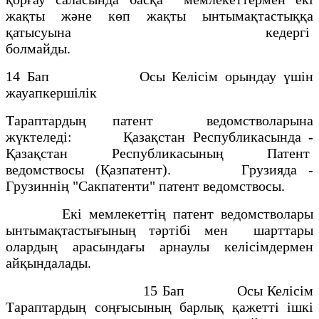
жақты және көп жақты ынтымақтастыққа
қатысуына кедергі
болмайды.
14 Бап Осы Келісім орындау үшін
жауапкершілік
Тараптардың патент ведомстволарына
жүктеледі: Қазақстан Республикасында -
Қазақстан Республикасының Патент
ведомствосы (Қазпатент). Грузияда -
Грузиннің "Сакпатенти" патент ведомствосы.
Екі мемлекеттің патент ведомстволары
ынтымақтастығының тәртібі мен шарттары
олардың арасындағы арнаулы келісімдермен
айқындалады.
15 Бап Осы Келісім
Тараптардың соңғысының барлық қажетті ішкі