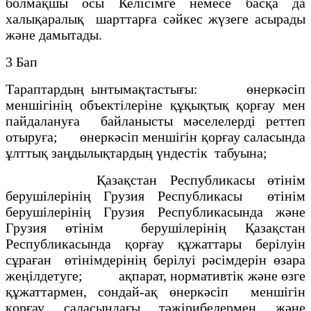
болмақшы осы Келісімге немесе басқа да
халықаралық шарттарға сәйкес жүзеге асырады
және дамытады.
3 Бап
Тараптардың ынтымақтастығы: өнеркәсіп
меншігінің объектілеріне құқықтық қорғау мен
пайдалануға байланысты мәселелерді реттеп
отыруға; өнеркәсіп меншігін қорғау саласында
ұлттық заңдылықтардың үндестік табуына;
Қазақстан Республикасы өтінім
берушілерінің Грузия Республикасы өтінім
берушілерінің Грузия Республикасында және
Грузия өтінім берушілерінің Қазақстан
Республикасында қорғау құжаттары берілуін
сұраған өтінімдерінің берілуі рәсімдерін өзара
жеңілдетуге; ақпарат, нормативтік және өзге
құжаттармен, сондай-ақ өнеркәсіп меншігін
қорғау саласындағы тәжірибелермен және