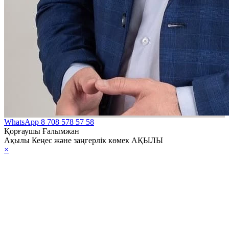
WhatsApp
8 708 578 57 58
Қорғаушы Ғалымжан
Ақылы Кеңес және заңгерлік көмек АҚЫЛЫ
×