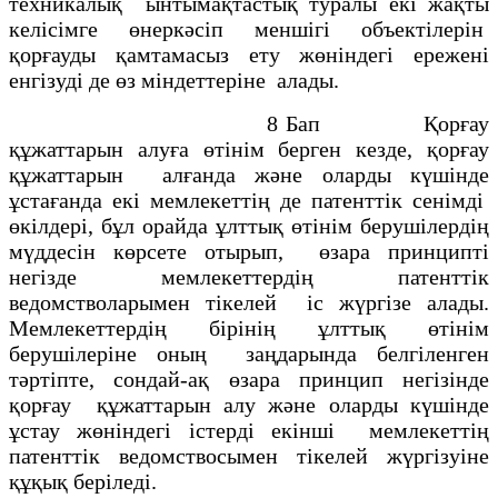
техникалық ынтымақтастық туралы екі жақты
келісімге өнеркәсіп меншігі объектілерін
қорғауды қамтамасыз ету жөніндегі ережені
енгізуді де өз міндеттеріне алады.
8 Бап Қорғау
құжаттарын алуға өтінім берген кезде, қорғау
құжаттарын алғанда және оларды күшінде
ұстағанда екі мемлекеттің де патенттік сенімді
өкілдері, бұл орайда ұлттық өтінім берушілердің
мүддесін көрсете отырып, өзара принципті
негізде мемлекеттердің патенттік
ведомстволарымен тікелей іс жүргізе алады.
Мемлекеттердің бірінің ұлттық өтінім
берушілеріне оның заңдарында белгіленген
тәртіпте, сондай-ақ өзара принцип негізінде
қорғау құжаттарын алу және оларды күшінде
ұстау жөніндегі істерді екінші мемлекеттің
патенттік ведомствосымен тікелей жүргізуіне
құқық беріледі.