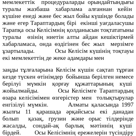
мемлекеттік процедураларды орындайтындығы
туралы жазбаша хабарлама алғаннан кейін
күшіне енеді және бес жыл бойы күшінде болады
және егер Тараптардың бірі екінші уағдаласушы
Тарапқа осы Келісімнің қолданысын тоқтататыны
туралы өзінің ниетін алты айдан кешіктірмей
хабарламаса, онда өздігінен бес жыл мерзімге
ұзартылады. Осы Келісім күшінің тоқтауы
екі мемлекеттің де жеке адамдары мен
заңды тұлғаларына Келісім күшін сақтап тұрған
кезде түскен өтінімдер бойынша берілген немесе
берілуі мүмкін қорғау құжаттарының күші
жойылмайды. Осы Келісімге Тараптардың
өзара келісімімен өзгерістер мен толықтырулар
енгізілуі мүмкін. Алматы қаласында 1997
жылғы 11 қарашада әрқайсысы екі данадан
болып қазақ, грузин және орыс тілдерінде
жасалды, сондай-ақ барлық мәтіннің күші
бірдей. Осы Келісімнің ережелерін түсіндіру