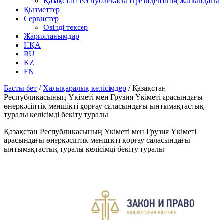
Қазақстан Республикасы Президентінің жанындағы 
Қызметтер
Сервистер
Өзіңді тексер
Жарияланымдар
НҚА
RU
KZ
EN
Басты бет
/
Халықаралық келісімдер
/
Қазақстан
Республикасының Үкіметі мен Грузия Үкіметі арасындағы
өнеркәсіптік меншікті қорғау саласындағы ынтымақтастық
туралы келісімді бекіту туралы
Қазақстан Республикасының Үкіметі мен Грузия Үкіметі
арасындағы өнеркәсіптік меншікті қорғау саласындағы
ынтымақтастық туралы келісімді бекіту туралы