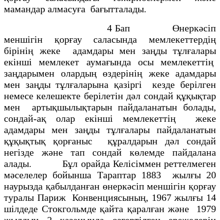
мамандар алмасуға бағытталады.
4 Бап Өнеркәсіп
меншігін қорғау саласында мемлекеттердің
бірінің жеке адамдары мен заңды тұлғалары
екінші мемлекет аумағында осы мемлекеттің
заңдарымен олардың өздерінің жеке адамдары
мен заңды тұлғаларына қазіргі кезде берілген
немесе келешекте берілетін дәл сондай құқықтар
мен артықшылықтарын пайдаланатын болады,
сондай-ақ олар екінші мемлекеттің жеке
адамдары мен заңды тұлғалары пайдаланатын
құқықтық қорғаныс құралдарын дәл сондай
негізде және тап сондай көлемде пайдалана
алады. Бұл орайда Келісіммен реттелмеген
мәселелер бойынша Тараптар 1883 жылғы 20
наурызда қабылданған өнеркәсіп меншігін қорғау
туралы Париж Конвенциясының, 1967 жылғы 14
шілдеде Стокгольмде қайта қаралған және 1979
жылдың 2 қазанында өзгертілген ережелерін