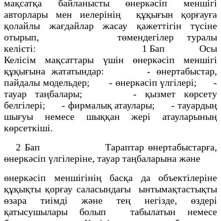
мақсатқа байланысты өнеркәсіп меншігі
авторлары мен иелерінің құқығын қорғауға
қолайлы жағдайлар жасау қажеттігін түсіне
отырып, төмендегілер туралы
келісті: 1 Бап Осы
Келісім мақсаттары үшін өнеркәсіп меншігі
құқығына жататындар: - өнертабыстар,
пайдалы модельдер; - өнеркәсіп үлгілері; -
тауар таңбалары; - қызмет көрсету
белгілері; - фирмалық атаулары; - тауардың
шығуы немесе шыққан жері атауларының
көрсеткіші.
2 Бап Тараптар өнертабыстарға,
өнеркәсіп үлгілеріне, тауар таңбаларына және
өнеркәсіп меншігінің басқа да объектілеріне
құқықты қорғау саласындағы ынтымақтастықты
өзара тиімді және тең негізде, өздері
қатысушылары болып табылатын немесе