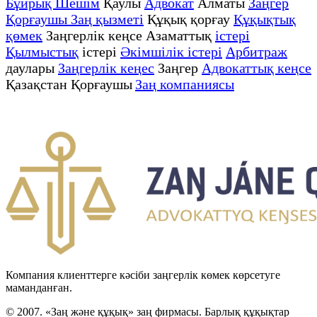
Бұйрық Шешім
Қаулы
Адвокат
Алматы
Заңгер
Қорғаушы Заң қызметі
Құқық қорғау
Құқықтық
қөмек
Заңгерлік кеңсе Азаматтық
істері
Қылмыстық
істері
Әкімшілік істері
Арбитраж
даулары
Заңгерлік кеңес
Заңгер
Адвокаттық кеңсе
Қазақстан Қорғаушы
Заң компаниясы
Компания клиенттерге кәсіби заңгерлік көмек көрсетуге
маманданған.
© 2007. «Заң және құқық» заң фирмасы. Барлық құқықтар