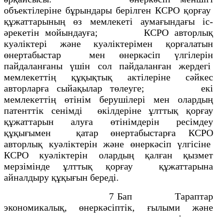
объектілеріне бұрындары берілген КСРО қорғау
құжаттарының өз мемлекеті аумағындағы іс-
әрекетін мойындауға; КСРО авторлық
куәліктері және куәліктерімен қорғалатын
өнертабыстар мен өнеркәсіп үлгілерін
пайдаланғаны үшін сол пайдаланған жердегі
мемлекеттің құқықтық актілеріне сәйкес
авторларға сыйақылар төлеуге; екі
мемлекеттің өтінім берушілері мен олардың
патенттік сенімді өкілдеріне ұлттық қорғау
құжаттарын алуға өтінімдерін ресімдеу
құқығымен қатар өнертабыстарға КСРО
авторлық куәліктерін және өнеркәсіп үлгісіне
КСРО куәліктерін олардың қалған қызмет
мерзімінде ұлттық қорғау құжаттарына
айналдыру құқығын береді.
7 Бап Тараптар
экономикалық, өнеркәсіптік, ғылыми және