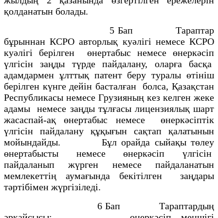
қолданатын болады.
5 Бап Тараптар
бұрыннан КСРО авторлық куәлігі немесе КСРО
куәлігі берілген өнертабыс немесе өнеркәсіп
үлгісін заңды түрде пайдалану, оларға басқа
адамдармен ұлттық патент беру туралы өтініш
берілген күнге дейін басталған болса, Қазақстан
Республикасы немесе Грузияның кез келген жеке
адамы немесе заңды тұлғасы лицензиялық шарт
жасаспай-ақ өнертабыс немесе өнеркәсіптік
үлгісін пайдалану құқығын сақтап қалатынын
мойындайды. Бұл орайда сыйақы төлеу
өнертабысты немесе өнеркәсіп үлгісін
пайдаланып жүрген немесе пайдаланатын
мемлекеттің аумағында бекітілген заңдары
тәртібімен жүргізіледі.
6 Бап Тараптардың
әрқайсысы: өнеркәсіп меншігі