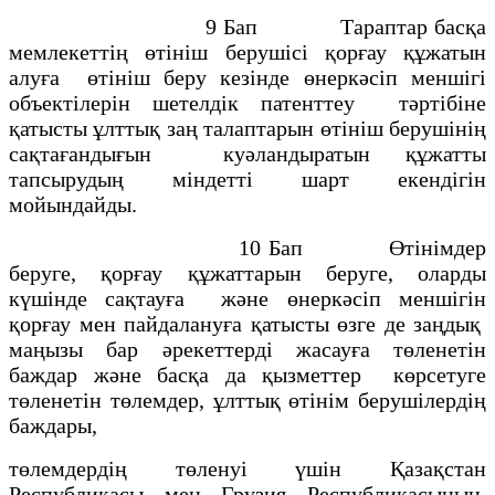
9 Бап Тараптар басқа
мемлекеттің өтініш берушісі қорғау құжатын
алуға өтініш беру кезінде өнеркәсіп меншігі
объектілерін шетелдік патенттеу тәртібіне
қатысты ұлттық заң талаптарын өтініш берушінің
сақтағандығын куәландыратын құжатты
тапсырудың міндетті шарт екендігін
мойындайды.
10 Бап Өтінімдер
беруге, қорғау құжаттарын беруге, оларды
күшінде сақтауға және өнеркәсіп меншігін
қорғау мен пайдалануға қатысты өзге де заңдық
маңызы бар әрекеттерді жасауға төленетін
баждар және басқа да қызметтер көрсетуге
төленетін төлемдер, ұлттық өтінім берушілердің
баждары,
төлемдердің төленуі үшін Қазақстан
Республикасы мен Грузия Республикасының