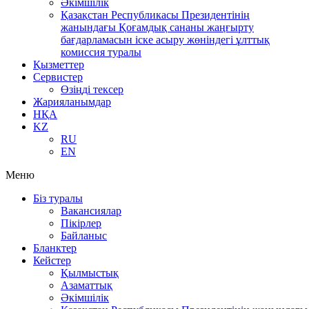
Әкімшілік
Қазақстан Республикасы Президентінің
жанындағы Қоғамдық сананы жаңғырту
бағдарламасын іске асыру жөніндегі ұлттық
комиссия туралы
Қызметтер
Сервистер
Өзіңді тексер
Жарияланымдар
НҚА
KZ
RU
EN
Меню
Біз туралы
Вакансиялар
Пікірлер
Байланыс
Бланктер
Кейстер
Қылмыстық
Азаматтық
Әкімшілік