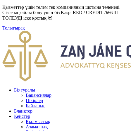
Қызметтер үшін төлем тек компанияның шотына төленеді.
Сізге ыңғайлы болу үшін біз Kaspi RED / CREDIT /БӨЛІП
ТӨЛЕУДІ іске қостық 😎
Толығырақ
Біз туралы
Вакансиялар
Пікірлер
Байланыс
Бланктер
Кейстер
Қылмыстық
Азаматтық