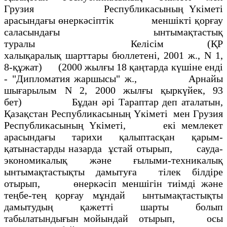
Грузия Республикасының Үкіметі
арасындағы өнеркәсіптік меншікті қорғау
саласындағы ынтымақтастық
туралы Келісім (ҚР
халықаралық шарттары бюллетені, 2001 ж., N 1,
8-құжат) (2000 жылғы 18 қаңтарда күшіне енді
- "Дипломатия жаршысы" ж., Арнайы
шығарылым N 2, 2000 жылғы қыркүйек, 93
бет) Бұдан әрі Тараптар деп аталатын,
Қазақстан Республикасының Үкіметі мен Грузия
Республикасының Үкіметі, екі мемлекет
арасындағы тарихи қалыптасқан қарым-
қатынастарды назарда ұстай отырып, сауда-
экономикалық және ғылыми-техникалық
ынтымақтастықты дамытуға тілек білдіре
отырып, өнеркәсіп меншігін тиімді және
теңбе-тең қорғау мұндай ынтымақтастықты
дамытудың қажетті шарты болып
табылатындығын мойындай отырып, осы