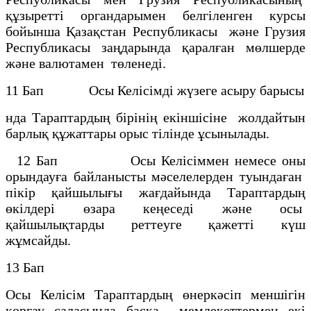
құзыретті органдарымен белгіленген курсы
бойынша Қазақстан Республикасы және Грузия
Республикасы заңдарында қаралған мөлшерде
және валютамен төленеді.
11 Бап Осы Келісімді жүзеге асыру барысы
нда Тараптардың бірінің екіншісіне жолдайтын
барлық құжаттары орыс тілінде ұсынылады.
12 Бап Осы Келісіммен немесе оны
орындауға байланысты мәселелерден туындаған
пікір қайшылығы жағдайында Тараптардың
өкілдері өзара кеңеседі және осы
қайшылықтарды реттеуге қажетті күш
жұмсайды.
13 Бап
Осы Келісім Тараптардың өнеркәсіп меншігін
қорғау саласында басқа мемлекеттермен екі