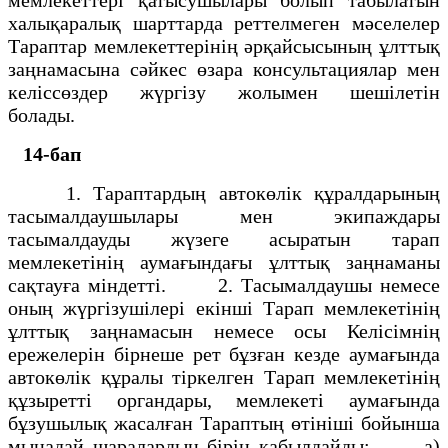
халықаралық шарттарда реттелмеген мәселелер
Тараптар мемлекеттерінің әрқайсысының ұлттық
заңнамасына сәйкес өзара консультациялар мен
келіссөздер жүргізу жолымен шешілетін
болады.
14-бап
1. Тараптардың автокөлік құралдарының
тасымалдаушылары мен экипаждары
тасымалдауды жүзеге асыратын тарап
мемлекетінің аумағындағы ұлттық заңнаманы
сақтауға міндетті. 2. Тасымалдаушы немесе
оның жүргізушілері екінші Тарап мемлекетінің
ұлттық заңнамасын немесе осы Келісімнің
ережелерін бірнеше рет бұзған кезде аумағында
автокөлік құралы тіркелген Тарап мемлекетінің
құзыретті органдары, мемлекеті аумағында
бұзушылық жасалған Тараптың өтініші бойынша
мынадай шаралардың бірін қабылдайды: а)