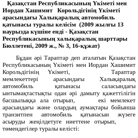
Қазақстан Республикасының Үкіметі мен
Иордан Хашимит
Корольдігінің Үкіметі
арасындағы Халықаралық автомобиль
қатынасы туралы келісім
(2009 жылғы 13
наурызда күшіне енді -
Қазақстан
Республикасының халықаралық шарттары
Бюллетені,
2009 ж., № 3, 16-құжат)
Бұдан әрі Тараптар деп аталатын Қазақстан
Республикасының Үкіметі мен Иордан Хашимит
Корольдігінің Үкіметі, Тараптар
мемлекеттері арасындағы Халықаралық
автомобиль қатынасы саласындағы
ынтымақтастықты одан әрі дамыту қажеттілігін
басшылыққа ала отырып, екі мемлекет
арасындағы және олардың аумақтары бойынша
транзитпен автомобиль қатынасын жүзеге
асыруды жеңілдетуге ниеттене отырып,
төмендегілер туралы келісті: