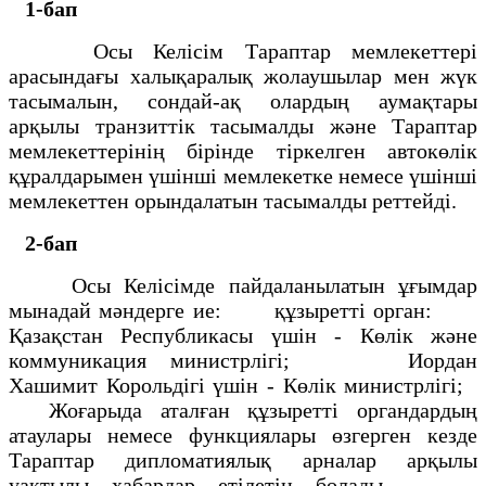
1-бап
Осы Келісім Тараптар мемлекеттері
арасындағы халықаралық жолаушылар мен жүк
тасымалын, сондай-ақ олардың аумақтары
арқылы транзиттік тасымалды және Тараптар
мемлекеттерінің бірінде тіркелген автокөлік
құралдарымен үшінші мемлекетке немесе үшінші
мемлекеттен орындалатын тасымалды реттейді.
2-бап
Осы Келісімде пайдаланылатын ұғымдар
мынадай мәндерге ие: құзыретті орган:
Қазақстан Республикасы үшін - Көлік және
коммуникация министрлігі; Иордан
Хашимит Корольдігі үшін - Көлік министрлігі;
Жоғарыда аталған құзыретті органдардың
атаулары немесе функциялары өзгерген кезде
Тараптар дипломатиялық арналар арқылы
уақтылы хабардар етілетін болады.