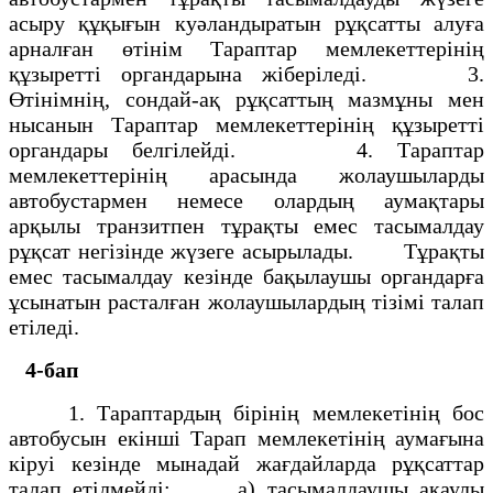
асыру құқығын куәландыратын рұқсатты алуға
арналған өтінім Тараптар мемлекеттерінің
құзыретті органдарына жіберіледі. 3.
Өтінімнің, сондай-ақ рұқсаттың мазмұны мен
нысанын Тараптар мемлекеттерінің құзыретті
органдары белгілейді. 4. Тараптар
мемлекеттерінің арасында жолаушыларды
автобустармен немесе олардың аумақтары
арқылы транзитпен тұрақты емес тасымалдау
рұқсат негізінде жүзеге асырылады. Тұрақты
емес тасымалдау кезінде бақылаушы органдарға
ұсынатын расталған жолаушылардың тізімі талап
етіледі.
4-бап
1. Тараптардың бірінің мемлекетінің бос
автобусын екінші Тарап мемлекетінің аумағына
кіруі кезінде мынадай жағдайларда рұқсаттар
талап етілмейді: а) тасымалдаушы ақаулы