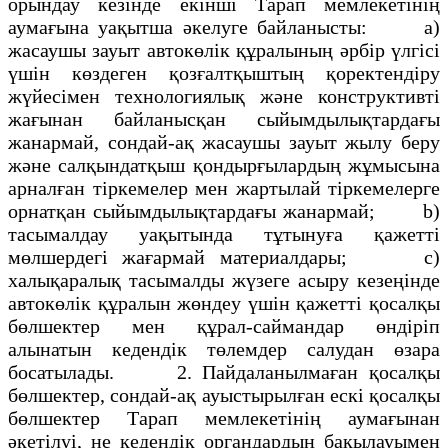
орындау кезінде екінші Тарап мемлекетінің
аумағына уақытша әкелуге байланысты: а)
жасаушы зауыт автокөлік құралының әрбір үлгісі
үшін көздеген қозғалтқыштың қоректендіру
жүйесімен технологиялық және конструктивті
жағынан байланысқан сыйымдылықтардағы
жанармай, сондай-ақ жасаушы зауыт жылу беру
және салқындатқыш қондырғылардың жұмысына
арналған тіркемелер мен жартылай тіркемелерге
орнатқан сыйымдылықтардағы жанармай; b)
тасымалдау уақытында тұтынуға қажетті
мөлшердегі жағармай материалдары; c)
халықаралық тасымалды жүзеге асыру кезеңінде
автокөлік құралын жөндеу үшін қажетті қосалқы
бөлшектер мен құрал-саймандар өндіріп
алынатын кедендік төлемдер салудан өзара
босатылады. 2. Пайдаланылмаған қосалқы
бөлшектер, сондай-ақ ауыстырылған ескі қосалқы
бөлшектер Тарап мемлекетінің аумағынан
әкетілуі, не кедендік органдардың бақылауымен