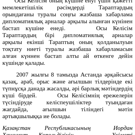
Осы Келісім оның күшіне енуі үшін қажетті
мемлекетішілік рәсімдерді Тараптардың
орындағаны туралы соңғы жазбаша хабарлама
дипломатиялық арналар арқылы алынған күнінен
бастап күшіне енеді. Осы Келісім
Тараптардың бірі дипломатиялық арналар
арқылы екінші Тараптың оның қолданылуын
тоқтату ниеті туралы жазбаша хабарламасын
алған күннен бастап алты ай өткенге дейін
күшінде қалады.
2007 жылғы 8 тамызда Астанда әрқайсысы
қазақ, араб, орыс және ағылшын тілдерінде екі
түпнұсқа данада жасалды, әрі барлық мәтіндердің
күші бірдей. Осы Келісімнің ережелерін
түсіндіруде келіспеушіліктер туындаған
жағдайда, ағылшын тіліндегі мәтін
артықшылыққа ие болады.
Қазақстан Республикасының Иордан
Хашимит Корольдігінің
Үкіметі