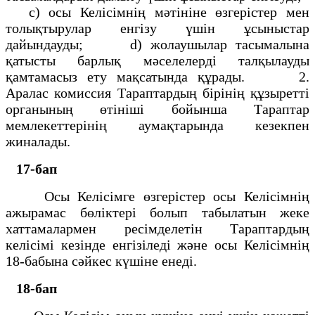
c) осы Келісімнің мәтініне өзгерістер мен
толықтырулар енгізу үшін ұсыныстар
дайындауды; d) жолаушылар тасымалына
қатысты барлық мәселелерді талқылауды
қамтамасыз ету мақсатында құрады. 2.
Аралас комиссия Тараптардың бірінің құзыретті
органының өтініші бойынша Тараптар
мемлекеттерінің аумақтарында кезекпен
жиналады.
17-бап
Осы Келісімге өзгерістер осы Келісімнің
ажырамас бөліктері болып табылатын жеке
хаттамалармен ресімделетін Тараптардың
келісімі кезінде енгізіледі және осы Келісімнің
18-бабына сәйкес күшіне енеді.
18-бап