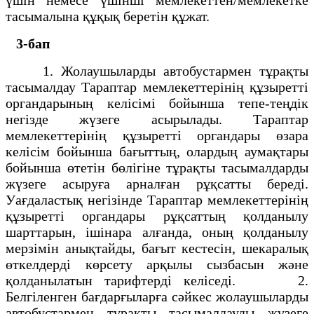
тасымалына құқық беретін құжат.
3-бап
1. Жолаушыларды автобустармен тұрақты
тасымалдау Тараптар мемлекеттерінің құзыретті
органдарының келісімі бойынша тепе-теңдік
негізде жүзеге асырылады. Тараптар
мемлекеттерінің құзыретті органдары өзара
келісім бойынша бағыттың, олардың аумақтары
бойынша өтетін бөлігіне тұрақты тасымалдарды
жүзеге асыруға арналған рұқсатты береді.
Уағдаластық негізінде Тараптар мемлекеттерінің
құзыретті органдары рұқсаттың қолданылу
шарттарын, ішінара алғанда, оның қолданылу
мерзімін анықтайды, бағыт кестесін, шекаралық
өткелдерді көрсету арқылы сызбасын және
қолданылатын тарифтерді келіседі. 2.
Белгіленген бағдарғыларға сәйкес жолаушыларды
автобустармен тұрақты тасымалдауды жүзеге