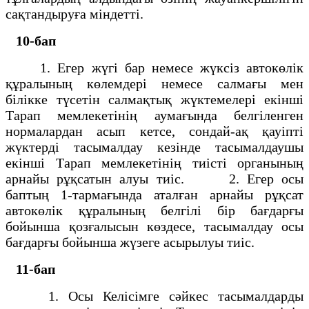
сақтандыруға міндетті.
10-бап
1. Егер жүгі бар немесе жүксіз автокөлік
құралының көлемдері немесе салмағы мен
білікке түсетін салмақтық жүктемелері екінші
Тарап мемлекетінің аумағында белгіленген
нормалардан асып кетсе, сондай-ақ қауіпті
жүктерді тасымалдау кезінде тасымалдаушы
екінші Тарап мемлекетінің тиісті органының
арнайы рұқсатын алуы тиіс. 2. Егер осы
баптың 1-тармағында аталған арнайы рұқсат
автокөлік құралының белгілі бір бағдарғы
бойынша қозғалысын көздесе, тасымалдау осы
бағдарғы бойынша жүзеге асырылуы тиіс.
11-бап
1. Осы Келісімге сәйкес тасымалдарды