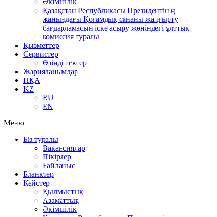
Әкімшілік
Қазақстан Республикасы Президентінің
жанындағы Қоғамдық сананы жаңғырту
бағдарламасын іске асыру жөніндегі ұлттық
комиссия туралы
Қызметтер
Сервистер
Өзіңді тексер
Жарияланымдар
НҚА
KZ
RU
EN
Меню
Біз туралы
Вакансиялар
Пікірлер
Байланыс
Бланктер
Кейстер
Қылмыстық
Азаматтық
Әкімшілік