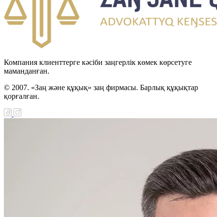
Компания клиенттерге кәсіби заңгерлік көмек көрсетуге
маманданған.
© 2007. «Заң және құқық» заң фирмасы. Барлық құқықтар
қорғалған.