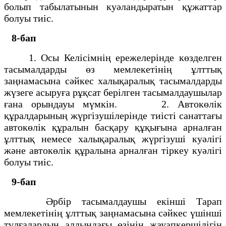
болып табылатынын куәландыратын құжаттар
болуы тиіс.
8-бап
1. Осы Келісімнің ережелерінде көзделген
тасымалдарды өз мемлекетінің ұлттық
заңнамасына сәйкес халықаралық тасымалдарды
жүзеге асыруға рұқсат берілген тасымалдаушылар
ғана орындауы мүмкін. 2. Автокөлік
құралдарының жүргізушілерінде тиісті санаттағы
автокөлік құралын басқару құқығына арналған
ұлттық немесе халықаралық жүргізуші куәлігі
және автокөлік құралына арналған тіркеу куәлігі
болуы тиіс.
9-бап
Әрбір тасымалдаушы екінші Тарап
мемлекетінің ұлттық заңнамасына сәйкес үшінші
тұлғалардың алдындағы өзінің жауапкершілігін