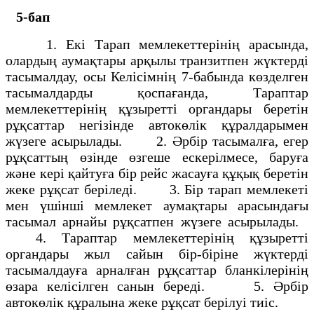
5-бап
1. Екі Тарап мемлекеттерінің арасында,
олардың аумақтары арқылы транзитпен жүктерді
тасымалдау, осы Келісімнің 7-бабында көзделген
тасымалдарды қоспағанда, Тараптар
мемлекеттерінің құзыретті органдары беретін
рұқсаттар негізінде автокөлік құралдарымен
жүзеге асырылады. 2. Әрбір тасымалға, егер
рұқсаттың өзінде өзгеше ескерілмесе, баруға
және кері қайтуға бір рейс жасауға құқық беретін
жеке рұқсат беріледі. 3. Бір тарап мемлекеті
мен үшінші мемлекет аумақтары арасындағы
тасымал арнайы рұқсатпен жүзеге асырылады.
4. Тараптар мемлекеттерінің құзыретті
органдары жыл сайын бір-біріне жүктерді
тасымалдауға арналған рұқсаттар бланкілерінің
өзара келісілген санын береді. 5. Әрбір
автокөлік құралына жеке рұқсат берілуі тиіс.