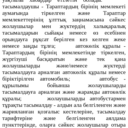
тасымалдаушы - Тараптардың бірінің мемлекеті
аумағында тіркелген және Тараптар
мемлекеттерінің ұлттық заңнамасына сәйкес
жолаушылар мен жүктердің халықаралық
тасымалдарын сыйақы немесе өз есебінен
орындауға рұқсат берілген кез келген жеке
немесе заңды тұлға; автокөлік құралы -
Тараптардың бірінің мемлекетінде тіркелген,
жүргізуші басқаратын және тек қана
жолаушыларды және/немесе жүктерді
тасымалдауға арналған автокөлік құралы немесе
біріктірілген автомобиль; автобус -
құрылымы бойынша жолаушыларды
тасымалдауға арналған және жарамды автокөлік
құралы; жолаушыларды автобустармен
тұрақты тасымалдау - алдын ала белгіленген және
жарияланған қозғалыс кестелеріне, тасымалдау
тарифтеріне және белгіленген аялдама
пункттерінде, оларға сәйкес жолаушылар отыра