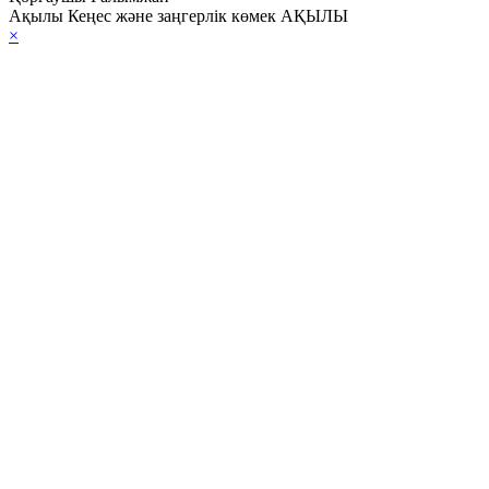
Ақылы Кеңес және заңгерлік көмек АҚЫЛЫ
×