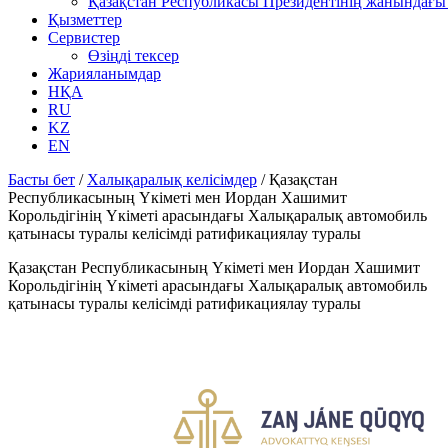
Қазақстан Республикасы Президентінің жанындағы 
Қызметтер
Сервистер
Өзіңді тексер
Жарияланымдар
НҚА
RU
KZ
EN
Басты бет
/
Халықаралық келісімдер
/
Қазақстан
Республикасының Үкіметі мен Иордан Хашимит
Корольдігінің Үкіметі арасындағы Халықаралық автомобиль
қатынасы туралы келісімді ратификациялау туралы
Қазақстан Республикасының Үкіметі мен Иордан Хашимит
Корольдігінің Үкіметі арасындағы Халықаралық автомобиль
қатынасы туралы келісімді ратификациялау туралы