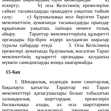
ескерту; b) осы Келісімнің ережелеріне
сәйкес тасымалдарды орындауға уақытша тыйым
салу; c) бұзушылыққа жол берілген Тарап
мемлекетінің аумағында тасымалдауды орындау
құқығынан уақытша, ішінара немесе толық
айыру. Тараптар мемлекеттерінің құзыретті
органдары бір-бірін өздері қолданған шаралар
туралы хабардар етеді. 3. Осы Келісімнің
ережелері аумағында бұзушылық жасалған Тарап
мемлекетінің құзыретті органдары қолдануы
мүмкін санкцияларды жоққа шығармайды.
15-бап
1. Шекаралық, кедендік және санитарлық
бақылауға қатысты Тараптар екі Тарап
мемлекеттері қатысушылары болып табылатын
халықаралық шарттардың ережелерін
басшылыққа алады, ал осы шарттармен
реттелмеген мәселелерді шешкен кезде