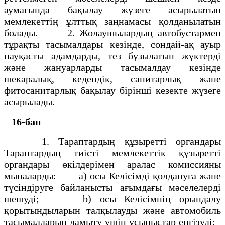
аумағында бақылау жүзеге асырылатын
мемлекеттің ұлттық заңнамасы қолданылатын
болады. 2. Жолаушылардың автобустармен
тұрақты тасымалдары кезінде, сондай-ақ ауыр
науқасты адамдарды, тез бұзылатын жүктерді
және жануарларды тасымалдау кезінде
шекаралық, кедендік, санитарлық және
фитосанитарлық бақылау бірінші кезекте жүзеге
асырылады.
16-бап
1. Тараптардың құзыретті органдары
Тараптардың тиісті мемлекеттік құзыретті
органдары өкілдерімен аралас комиссияны
мыналарды: a) осы Келісімді қолдануға және
түсіндіруге байланысты ағымдағы мәселелерді
шешуді; b) осы Келісімнің орындалу
қорытындыларын талқылауды және автомобиль
тасымалдарын дамыту үшін ұсыныстар енгізуді;