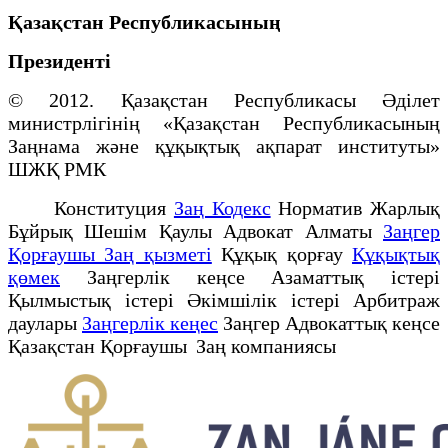
Қазақстан Республикасының
Президенті
© 2012. Қазақстан Республикасы Әділет
министрлігінің «Қазақстан Республикасының
Заңнама және құқықтық ақпарат институты»
ШЖҚ РМК
Конституция
Заң Кодекс
Норматив Жарлық
Бұйрық Шешім Қаулы Адвокат Алматы
Заңгер
Қорғаушы Заң қызметі
Құқық қорғау
Құқықтық
қөмек
Заңгерлік кеңсе Азаматтық істері
Қылмыстық істері Әкімшілік істері Арбитраж
даулары
Заңгерлік кеңес
Заңгер Адвокаттық кеңсе
Қазақстан Қорғаушы Заң компаниясы