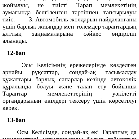
жойылуы, не тиісті Тарап мемлекетінің
аумағында белгіленген тәртіппен тапсырылуы
тиіс. 3. Автомобиль жолдарын пайдаланғаны
үшін барлық жиындар мен төлемдер тараптардың
ұлттық заңнамаларына сәйкес өндіріліп
алынады.
12-бап
Осы Келісімнің ережелерінде көзделген
арнайы рұқсаттар, сондай-ақ тасымалдау
құжаттары барлық сапарлар кезінде автокөлік
құралында болуы және талап ету бойынша
Тараптар мемлекеттерінің уәкілетті
органдарының өкілдері тексеру үшін көрсетілуі
керек.
13-бап
Осы Келісімде, сондай-ақ екі Тараптың да
мемлекеттері қатысушылары болып табылатын