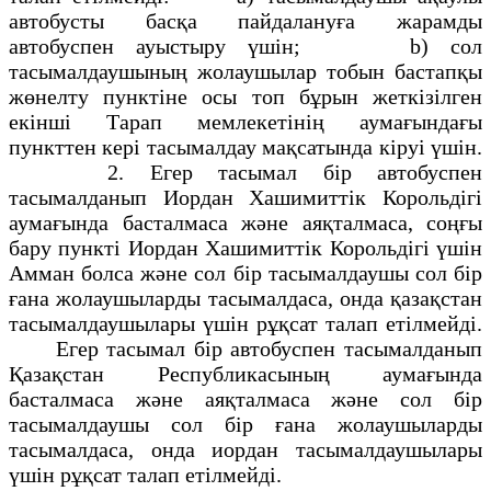
автобусты басқа пайдалануға жарамды
автобуспен ауыстыру үшін; b) сол
тасымалдаушының жолаушылар тобын бастапқы
жөнелту пунктіне осы топ бұрын жеткізілген
екінші Тарап мемлекетінің аумағындағы
пункттен кері тасымалдау мақсатында кіруі үшін.
2. Егер тасымал бір автобуспен
тасымалданып Иордан Хашимиттік Корольдігі
аумағында басталмаса және аяқталмаса, соңғы
бару пункті Иордан Хашимиттік Корольдігі үшін
Амман болса және сол бір тасымалдаушы сол бір
ғана жолаушыларды тасымалдаса, онда қазақстан
тасымалдаушылары үшін рұқсат талап етілмейді.
Егер тасымал бір автобуспен тасымалданып
Қазақстан Республикасының аумағында
басталмаса және аяқталмаса және сол бір
тасымалдаушы сол бір ғана жолаушыларды
тасымалдаса, онда иордан тасымалдаушылары
үшін рұқсат талап етілмейді.