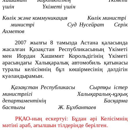
үшін Үкіметі үшін
Көлік және коммуникация Көлік министрі
министрі Суд Нусейрат
Серік
Ахметов
2007 жылғы 8 тамызда Астана қаласында
жасалған Қазақстан Республикасының Үкіметі
мен Иордан Хашимит Корольдігінің Үкіметі
арасындағы Халықаралық автомобиль қатынасы
туралы келісімнің бұл көшірмесінің дәлдігін
куәландырамын.
Қазақстан Республикасы
Сыртқы істер
министрлігі
Халықаралық-құқық
департаментінің
Басқарма
бастығы Ж. Бұхбантаев
РҚАО-ның ескертуі: Бұдан әрі Келісімнің
мәтіні араб, ағылшын тілдерінде берілген.