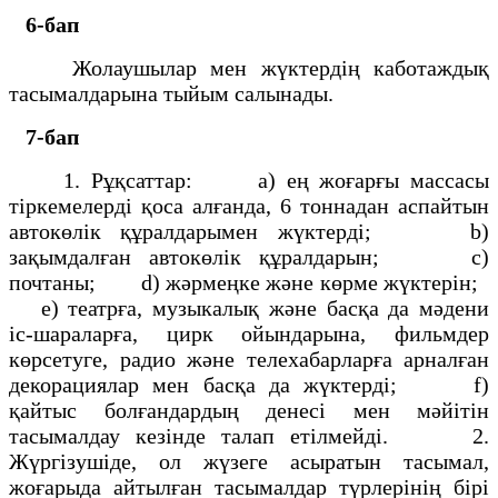
6-бап
Жолаушылар мен жүктердің каботаждық
тасымалдарына тыйым салынады.
7-бап
1. Рұқсаттар: а) ең жоғарғы массасы
тіркемелерді қоса алғанда, 6 тоннадан аспайтын
автокөлік құралдарымен жүктерді; b)
зақымдалған автокөлік құралдарын; с)
почтаны; d) жәрмеңке және көрме жүктерін;
e) театрға, музыкалық және басқа да мәдени
іс-шараларға, цирк ойындарына, фильмдер
көрсетуге, радио және телехабарларға арналған
декорациялар мен басқа да жүктерді; f)
қайтыс болғандардың денесі мен мәйітін
тасымалдау кезінде талап етілмейді. 2.
Жүргізушіде, ол жүзеге асыратын тасымал,
жоғарыда айтылған тасымалдар түрлерінің бірі