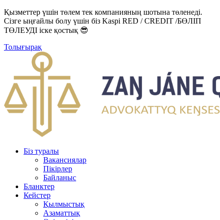
Қызметтер үшін төлем тек компанияның шотына төленеді.
Сізге ыңғайлы болу үшін біз Kaspi RED / CREDIT /БӨЛІП
ТӨЛЕУДІ іске қостық 😎
Толығырақ
Біз туралы
Вакансиялар
Пікірлер
Байланыс
Бланктер
Кейстер
Қылмыстық
Азаматтық