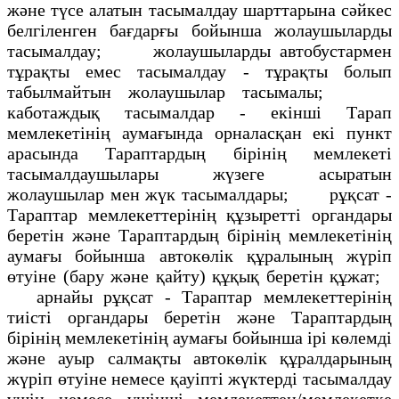
және түсе алатын тасымалдау шарттарына сәйкес
белгіленген бағдарғы бойынша жолаушыларды
тасымалдау; жолаушыларды автобустармен
тұрақты емес тасымалдау - тұрақты болып
табылмайтын жолаушылар тасымалы;
каботаждық тасымалдар - екінші Тарап
мемлекетінің аумағында орналасқан екі пункт
арасында Тараптардың бірінің мемлекеті
тасымалдаушылары жүзеге асыратын
жолаушылар мен жүк тасымалдары; рұқсат -
Тараптар мемлекеттерінің құзыретті органдары
беретін және Тараптардың бірінің мемлекетінің
аумағы бойынша автокөлік құралының жүріп
өтуіне (бару және қайту) құқық беретін құжат;
арнайы рұқсат - Тараптар мемлекеттерінің
тиісті органдары беретін және Тараптардың
бірінің мемлекетінің аумағы бойынша ірі көлемді
және ауыр салмақты автокөлік құралдарының
жүріп өтуіне немесе қауіпті жүктерді тасымалдау
үшін немесе үшінші мемлекеттен/мемлекетке