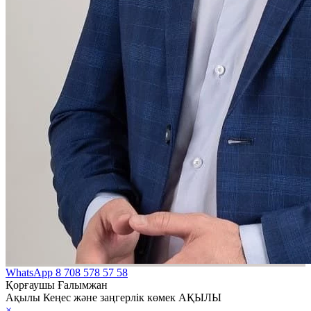
WhatsApp
8 708 578 57 58
Қорғаушы Ғалымжан
Ақылы Кеңес және заңгерлік көмек АҚЫЛЫ
×