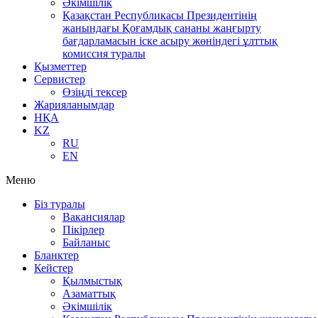
Әкімшілік
Қазақстан Республикасы Президентінің
жанындағы Қоғамдық сананы жаңғырту
бағдарламасын іске асыру жөніндегі ұлттық
комиссия туралы
Қызметтер
Сервистер
Өзіңді тексер
Жарияланымдар
НҚА
KZ
RU
EN
Меню
Біз туралы
Вакансиялар
Пікірлер
Байланыс
Бланктер
Кейстер
Қылмыстық
Азаматтық
Әкімшілік