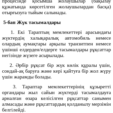
процесінде қосымша жолаушылар (бақылау
құжатында көрсетілген жолаушылардан басқа)
отырғызуға тыйым салынады.
5-бап Жүк тасымалдары
1. Екі Тараптың мемлекеттері арасындағы
жүктердің халықаралық автомобиль немесе
олардың аумақтары арқылы транзитпен немесе
үшінші елдерден/елдерге тасымалдары рұқсаттар
негізінде жүзеге асырылады.
2. Әрбір рұқсат бір жүк көлік құралы үшін,
сондай-ақ баруға және кері қайтуға бір жол жүру
үшін жарамды болады.
3. Тараптар мемлекеттерінің құзыретті
органдары жыл сайын жүктерді тасымалдауға
арналған өзара келісілген рұқсаттар санымен
алмасады және рұқсаттардың қолданылу мерзімін
белгілейді.