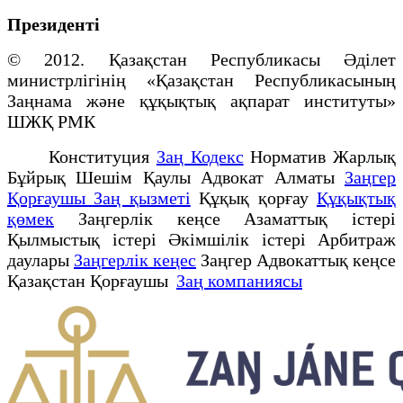
Президенті
© 2012. Қазақстан Республикасы Әділет
министрлігінің «Қазақстан Республикасының
Заңнама және құқықтық ақпарат институты»
ШЖҚ РМК
Конституция
Заң Кодекс
Норматив Жарлық
Бұйрық Шешім Қаулы Адвокат Алматы
Заңгер
Қорғаушы Заң қызметі
Құқық қорғау
Құқықтық
қөмек
Заңгерлік кеңсе Азаматтық істері
Қылмыстық істері Әкімшілік істері Арбитраж
даулары
Заңгерлік кеңес
Заңгер Адвокаттық кеңсе
Қазақстан Қорғаушы
Заң компаниясы