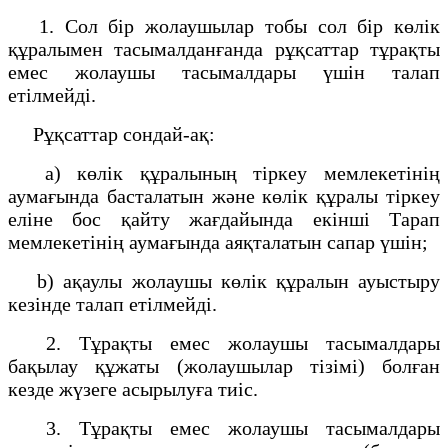
1. Сол бір жолаушылар тобы сол бір көлік
құралымен тасымалданғанда рұқсаттар тұрақты
емес жолаушы тасымалдары үшін талап
етілмейді.
Рұқсаттар сондай-ақ:
a) көлік құралының тіркеу мемлекетінің
аумағында басталатын және көлік құралы тіркеу
еліне бос қайту жағдайында екінші Тарап
мемлекетінің аумағында аяқталатын сапар үшін;
b) ақаулы жолаушы көлік құралын ауыстыру
кезінде талап етілмейді.
2. Тұрақты емес жолаушы тасымалдары
бақылау құжаты (жолаушылар тізімі) болған
кезде жүзеге асырылуға тиіс.
3. Тұрақты емес жолаушы тасымалдары