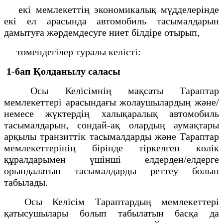
екі мемлекеттің экономикалық мүдделерінде
екі ел арасында автомобиль тасымалдарын
дамытуға жәрдемдесуге ниет білдіре отырып,
төмендегілер туралы келісті:
1-бап Қолданылу саласы
Осы Келісімнің мақсаты Тараптар
мемлекеттері арасындағы жолаушылардың және/
немесе жүктердің халықаралық автомобиль
тасымалдарын, сондай-ақ олардың аумақтары
арқылы транзиттік тасымалдарды және Тараптар
мемлекеттерінің бірінде тіркелген көлік
құралдарымен үшінші елдерден/елдерге
орындалатын тасымалдарды реттеу болып
табылады.
Осы Келісім Тараптардың мемлекеттері
қатысушылары болып табылатын басқа да