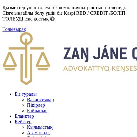
Қызметтер үшін төлем тек компанияның шотына төленеді.
Сізге ыңғайлы болу үшін біз Kaspi RED / CREDIT /БӨЛІП
ТӨЛЕУДІ іске қостық 😎
Толығырақ
Біз туралы
Вакансиялар
Пікірлер
Байланыс
Бланктер
Кейстер
Қылмыстық
Азаматтық