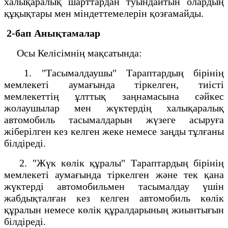
халықаралық шарттардан туындайтын олардың
құқықтары мен міндеттемелерін қозғамайды.
2-бап Анықтамалар
Осы Келісімнің мақсатында:
1. "Тасымалдаушы" Тараптардың бірінің
мемлекеті аумағында тіркелген, тиісті
мемлекеттің ұлттық заңнамасына сәйкес
жолаушылар мен жүктердің халықаралық
автомобиль тасымалдарын жүзеге асыруға
жіберілген кез келген жеке немесе заңды тұлғаны
білдіреді.
2. "Жүк көлік құралы" Тараптардың бірінің
мемлекеті аумағында тіркелген және тек қана
жүктерді автомобильмен тасымалдау үшін
жабдықталған кез келген автомобиль көлік
құралын немесе көлік құралдарының жиынтығын
білдіреді.