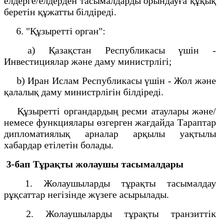
елдерге/елдерден тасымалдарды орындауға құқық
беретін құжатты білдіреді.
6. "Құзыретті орган":
a) Қазақстан Республикасы үшін -
Инвестициялар және даму министрлігі;
b) Иран Ислам Республикасы үшін - Жол және
қалалық даму министрлігін білдіреді.
Құзыретті органдардың ресми атаулары және/
немесе функциялары өзгерген жағдайда Тараптар
дипломатиялық арналар арқылы уақтылы
хабардар етілетін болады.
3-бап Тұрақты жолаушы тасымалдары
1. Жолаушыларды тұрақты тасымалдау
рұқсаттар негізінде жүзеге асырылады.
2. Жолаушыларды тұрақты транзиттік