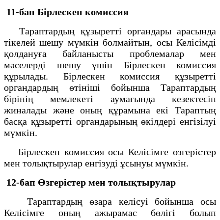
11-бап Бірлескен комиссия
Тараптардың құзыретті органдары арасында
тікелей шешу мүмкін болмайтын, осы Келісімді
қолдануға байланысты проблемалар мен
мәселерді шешу үшін Бірлескен комиссия
құрылады. Бірлескен комиссия құзыретті
органдардың өтініші бойынша Тараптардың
бірінің мемлекеті аумағында кезектесіп
жиналады және оның құрамына екі Тараптың
басқа құзыретті органдарының өкілдері енгізілуі
мүмкін.
Бірлескен комиссия осы Келісімге өзгерістер
мен толықтырулар енгізуді ұсынуы мүмкін.
12-бап Өзгерістер мен толықтырулар
Тараптардың өзара келісуі бойынша осы
Келісімге оның ажырамас бөлігі болып