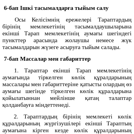
6-бап Ішкі тасымалдарға тыйым салу
Осы Келісімнің ережелері Тараптардың
бірінің мемлекетінің тасымалдаушыларына
екінші Тарап мемлекетінің аумағы шегіндегі
пункттер арасында жолаушы немесе жүк
тасымалдарын жүзеге асыруға тыйым салады.
7-бап Массалар мен габариттер
1. Тараптар екінші Тарап мемлекетінің
аумағында тіркелген көлік құралдарының
массалары мен габариттеріне қатысты олардың өз
аумағы шегінде тіркелген көлік құралдарына
қойылатыннан мейлінше қатаң талаптар
қолданбауға міндеттенеді.
2. Тараптардың бірінің мемлекеті көлік
құралдарының жүргізушілері екінші Тараптың
аумағына кірген кезде көлік құралдарының