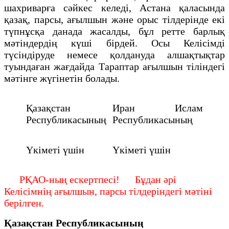
шахриварға сәйкес келеді, Астана қаласында
қазақ, парсы, ағылшын және орыс тілдерінде екі
түпнұсқа данада жасалды, бұл ретте барлық
мәтіндердің күші бірдей. Осы Келісімді
түсіндіруде немесе қолдануда алшақтықтар
туындаған жағдайда Тараптар ағылшын тіліндегі
мәтінге жүгінетін болады.
Қазақстан
Иран Ислам
Республикасының
Республикасының
Үкіметі үшін
Үкіметі үшін
РҚАО-ның ескертпесі! Бұдан әрі
Келісімнің ағылшын, парсы тілдеріндегі мәтіні
берілген.
Қазақстан Республикасының