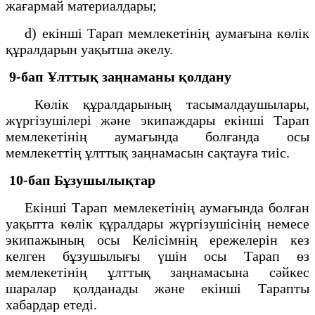
жағармай материалдары;
d) екінші Тарап мемлекетінің аумағына көлік
құралдарын уақытша әкелу.
9-бап Ұлттық заңнаманы қолдану
Көлік құралдарының тасымалдаушылары,
жүргізушілері және экипаждары екінші Тарап
мемлекетінің аумағында болғанда осы
мемлекеттің ұлттық заңнамасын сақтауға тиіс.
10-бап Бұзушылықтар
Екінші Тарап мемлекетінің аумағында болған
уақытта көлік құралдары жүргізушісінің немесе
экипажының осы Келісімнің ережелерін кез
келген бұзушылығы үшін осы Тарап өз
мемлекетінің ұлттық заңнамасына сәйкес
шаралар қолданады және екінші Тарапты
хабардар етеді.