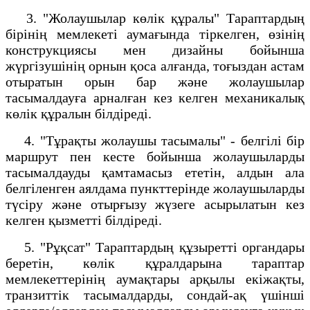
3. "Жолаушылар көлік құралы" Тараптардың
бірінің мемлекеті аумағында тіркелген, өзінің
конструкциясы мен дизайны бойынша
жүргізушінің орнын қоса алғанда, тоғыздан астам
отыратын орын бар және жолаушылар
тасымалдауға арналған кез келген механикалық
көлік құралын білдіреді.
4. "Тұрақты жолаушы тасымалы" - белгілі бір
маршрут пен кесте бойынша жолаушыларды
тасымалдауды қамтамасыз ететін, алдын ала
белгіленген аялдама пункттерінде жолаушыларды
түсіру және отырғызу жүзеге асырылатын кез
келген қызметті білдіреді.
5. "Рұқсат" Тараптардың құзыретті органдары
беретін, көлік құралдарына тараптар
мемлекеттерінің аумақтары арқылы екіжақты,
транзиттік тасымалдарды, сондай-ақ үшінші