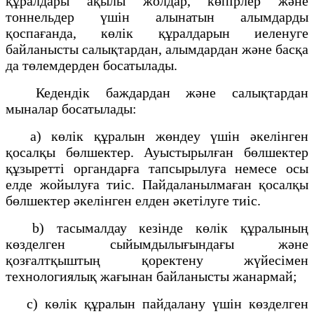
құралдары ақылы жолдар, көпірлер және
тоннельдер үшін алынатын алымдарды
қоспағанда, көлік құралдарын иеленуге
байланысты салықтардан, алымдардан және басқа
да төлемдерден босатылады.
Кедендік баждардан және салықтардан
мыналар босатылады:
a) көлік құралын жөндеу үшін әкелінген
қосалқы бөлшектер. Ауыстырылған бөлшектер
құзыретті органдарға тапсырылуға немесе осы
елде жойылуға тиіс. Пайдаланылмаған қосалқы
бөлшектер әкелінген елден әкетілуге тиіс.
b) тасымалдау кезінде көлік құралының
көзделген сыйымдылығындағы және
қозғалтқыштың қоректену жүйесімен
технологиялық жағынан байланысты жанармай;
c) көлік құралын пайдалану үшін көзделген