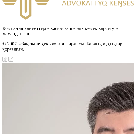
Компания клиенттерге кәсіби заңгерлік көмек көрсетуге
маманданған.
© 2007. «Заң және құқық» заң фирмасы. Барлық құқықтар
қорғалған.