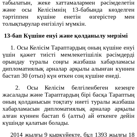
табылатын, жеке хаттамалармен рәсімделетін
және осы Келісімнің 13-бабында көзделген
тәртіппен күшіне енетін өзгерістер мен
толықтырулар енгізілуі мүмкін.
13-бап Күшіне енуі және қолданылу мерзімі
1. Осы Келісім Тараптардың оның күшіне енуі
үшін қажет тиісті мемлекетішілік рәсімдерді
орындау туралы соңғы жазбаша хабарламасы
дипломатиялық арналар арқылы алынған күннен
бастап 30 (отыз) күн өткен соң күшіне енеді.
2. Осы Келісім белгіленбеген кезеңге
жасалады және Тараптардың бірі басқа Тараптың
оның қолданысын тоқтату ниеті туралы жазбаша
хабарламасын дипломатиялық арналар арқылы
алған күннен бастап 6 (алты) ай өткенге дейін
күшінде қалатын болады.
2014 жылғы 9 қыркүйекте, бұл 1393 жылғы 18