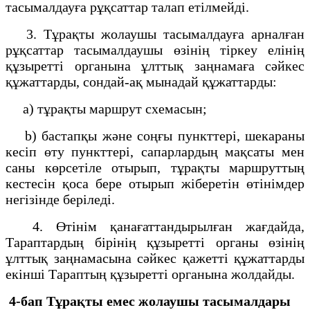
тасымалдауға рұқсаттар талап етілмейді.
3. Тұрақты жолаушы тасымалдауға арналған
рұқсаттар тасымалдаушы өзінің тіркеу елінің
құзыретті органына ұлттық заңнамаға сәйкес
құжаттарды, сондай-ақ мынадай құжаттарды:
а) тұрақты маршрут схемасын;
b) бастапқы және соңғы пункттері, шекараны
кесіп өту пункттері, сапарлардың мақсаты мен
саны көрсетіле отырып, тұрақты маршруттың
кестесін қоса бере отырып жіберетін өтінімдер
негізінде беріледі.
4. Өтінім қанағаттандырылған жағдайда,
Тараптардың бірінің құзыретті органы өзінің
ұлттық заңнамасына сәйкес қажетті құжаттарды
екінші Тараптың құзыретті органына жолдайды.
4-бап Тұрақты емес жолаушы тасымалдары