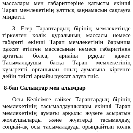
массалары мен габариттеріне қатысты екінші
Тарап мемлекетінің ұлттық заңнамасын сақтауға
міндетті.
3. Егер Тараптардың бірінің мемлекетінде
тіркелген көлік құралының массасы немесе
габариті екінші Тарап мемлекетінің барынша
рұқсат етілген массасынан немесе габаритінен
артатын болса, арнайы рұқсат қажет.
Тасымалдаушы басқа Тарап мемлекетінің
құзыретті органынан оның аумағына кіргенге
дейін тиісті арнайы рұқсат алуға тиіс.
8-бап Салықтар мен алымдар
Осы Келісімге сәйкес Тараптардың бірінің
мемлекетінің тасымалдаушылары екінші Тарап
мемлекетінің аумағы арқылы жүзеге асыратын
жолаушыларды және жүктерді тасымалдау,
сондай-ақ осы тасымалдауды орындайтын көлік