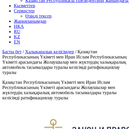
Қазақстан Республикасы Президентінің жанындағы 
Қызметтер
Сервистер
Өзіңді тексер
Жарияланымдар
НҚА
RU
KZ
EN
Басты бет
/
Халықаралық келісімдер
/
Қазақстан
Республикасының Үкіметі мен Иран Ислам Республикасының
Үкіметі арасындағы Жолаушылар мен жүктердің халықаралық
автомобиль тасымалдары туралы келісімді ратификациялау
туралы
Қазақстан Республикасының Үкіметі мен Иран Ислам
Республикасының Үкіметі арасындағы Жолаушылар мен
жүктердің халықаралық автомобиль тасымалдары туралы
келісімді ратификациялау туралы