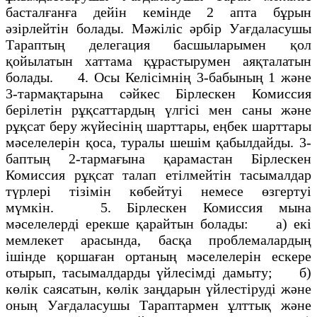
басталғанға дейiн кемiнде 2 апта бұрын
әзiрлейтiн болады. Мәжiлiс әрбiр Уағдаласушы
Тараптың делегация басшыларымен қол
қойылатын хаттама құрастырумен аяқталатын
болады. 4. Осы Келiсiмнiң 3-бабының 1 және
3-тармақтарына сәйкес Бiрлескен Комиссия
берiлетiн рұқсаттардың үлгісi мен саны және
рұқсат беру жүйесiнiң шарттары, еңбек шарттары
мәселелерiн қоса, туралы шешiм қабылдайды. 3-
баптың 2-тармағына қарамастан Бiрлескен
Комиссия рұқсат талап етiлмейтiн тасымалдар
түрлерi тiзiмiн көбейтуi немесе өзгертуi
мүмкiн. 5. Бiрлескен Комиссия мына
мәселелердi ерекше қарайтын болады: а) екi
мемлекет арасында, басқа проблемалардың
iшiнде қоршаған ортаның мәселелерiн ескере
отырып, тасымалдарды үйлесiмдi дамыту; б)
көлiк саясатын, көлiк заңдарын үйлестiрудi және
оның Уағдаласушы Тараптармен ұлттық және