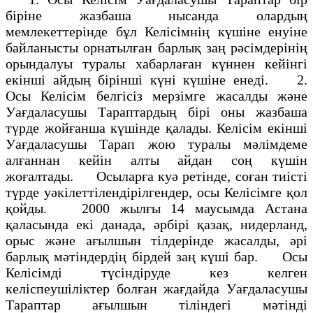
бiрiне жазбаша нысанда олардың
мемлекеттерiнде бұл Келiсiмнiң күшiне енуiне
байланысты орнатылған барлық заң рәсiмдерiнiң
орындалуы туралы хабарлаған күннен кейiнгi
екiншi айдың бiрiншi күнi күшiне енедi. 2.
Осы Келiсiм белгiсiз мерзiмге жасалды және
Уағдаласушы Тараптардың бiрi оны жазбаша
түрде жойғанша күшiнде қалады. Келiсiм екiншi
Уағдаласушы Тарап жою туралы мәлiмдеме
алғаннан кейiн алты айдан соң күшiн
жоғалтады. Осыларға куә ретiнде, соған тиісті
түрде уәкiлеттiлендiрiлгендер, осы Келiсiмге қол
қойды. 2000 жылғы 14 маусымда Астана
қаласында eкі данада, әрбiрi қазақ, нидерланд,
орыс және ағылшын тiлдерiнде жасалды, әрi
барлық мәтiндердiң бiрдей заң күшi бар. Осы
Келiсiмдi түсiндiруде кез келген
келiспеушiлiктер болған жағдайда Уағдаласушы
Тараптар ағылшын тiлiндегі мәтіндi