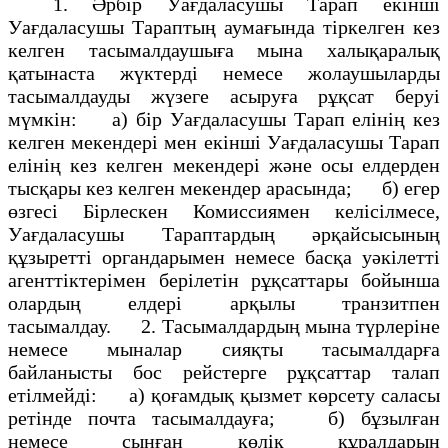
1. Әрбiр Уағдаласушы Тарап екiншi
Уағдаласушы Тараптың аумағында тiркелген кез
келген тасымалдаушыға мына халықаралық
қатынаста жүктердi немесе жолаушыларды
тасымалдауды жүзеге асыруға рұқсат беруi
мүмкiн: а) бiр Уағдаласушы Тарап елiнiң кез
келген мекендерi мен екiншi Уағдаласушы Тарап
елiнiң кез келген мекендерi және осы елдерден
тысқары кез келген мекендер арасында; б) егер
өзгесi Бiрлескен Комиссиямен келiсiлмесе,
Уағдаласушы Тараптардың әрқайсысының
құзыреттi органдарымен немесе басқа уәкiлеттi
агенттіктерiмен берiлетiн рұқсаттары бойынша
олардың елдерi арқылы транзитпен
тасымалдау. 2. Тасымалдардың мына түрлерiне
немесе мыналар сияқты тасымалдарға
байланысты бос рейстерге рұқсаттар талап
етілмейдi: а) қоғамдық қызмет көрсету саласы
ретiнде почта тасымалдауға; б) бұзылған
немесе сынған көлiк құралдарын