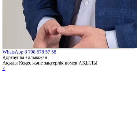
WhatsApp
8 708 578 57 58
Қорғаушы Ғалымжан
Ақылы Кеңес және заңгерлік көмек АҚЫЛЫ
×