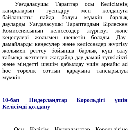
Уағдаласушы Тараптар осы Келiсiмнiң
қағидаларын түсiндiру мен қолдануға
байланысты пайда болуы мүмкiн барлық
дауларды Уағдаласушы Тараптардың Бiрлескен
Комиссиясының келiссөздер жүргiзуi және
кеңесулерi жолымен шешетiн болады. Дау-
дамайларды кеңесулер және келiссөздер жүргiзу
жолымен реттеу бойынша барлық күш салу
табысқа жетпеген жағдайда дау-дамай түпкiлiктi
және мiндеттi шешiм қабылдау үшiн арнайы ad
hoc төрелiк соттың қарауына тапсырылуы
мүмкін.
10-бап
Нидерландтар Корольдігi үшiн
Келiсiмді қолдану
Осы Келiсiм Нидерландтар Корольдiгiне