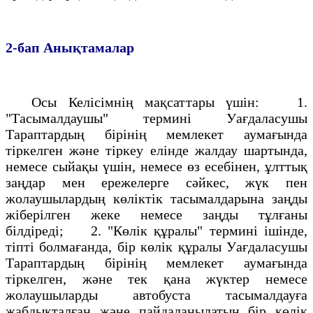
2-бап
Анықтамалар
Осы Келiсiмнiң мақсаттары үшiн: 1.
"Тасымалдаушы" терминi Уағдаласушы
Тараптардың бiрiнiң мемлекет аумағында
тiркелген және тiркеу елiнде жалдау шартында,
немесе сыйақы үшiн, немесе өз есебiнен, ұлттық
заңдар мен ережелерге сәйкес, жүк пен
жолаушылардың көлiктiк тасымалдарына заңды
жiберiлген жеке немесе заңды тұлғаны
бiлдiредi; 2. "Көлiк құралы" терминi iшiнде,
тiптi болмағанда, бiр көлiк құралы Уағдаласушы
Тараптардың бiрiнiң мемлекет аумағында
тiркелген, және тек қана жүктер немесе
жолаушыларды автобуста тасымалдауға
жабдықталған және пайдаланылатын бiр көлiк