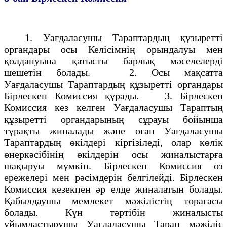
1. Уағдаласушы Тараптардың құзыреттi
органдары осы Келiсiмнің орындалуы мен
қолдануына қатысты барлық мәселелердi
шешетiн болады. 2. Осы мақсатта
Уағдаласушы Тараптардың құзыреттi органдары
Бiрлескен Комиссия құрады. 3. Бiрлескен
Комиссия кез келген Уағдаласушы Тараптың
құзыреттi органдарының сұрауы бойынша
тұрақты жиналады және оған Уағдаласушы
Тараптардың өкiлдерi кiргiзiледi, олар көлiк
өнеркәсiбiнiң өкілдерiн осы жиналыстарға
шақыруы мүмкiн. Бiрлескен Комиссия өз
ережелерi мен рәсiмдерiн белгілейдi. Бiрлескен
Комиссия кезекпен әр елде жиналатын болады.
Қабылдаушы мемлекет мәжілiстің төрағасы
болады. Күн тәртiбiн жиналысты
ұйымдастырушы Уағдаласушы Тарап мәжiлiс