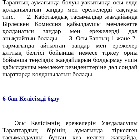
Тараптың аумағында болуы уақытында осы елде
қолданылатын заңдар мен ережелердi сақтауы
тиiс. 2. Каботаждық тасымалдар жағдайында
Бiрлескен Комиссия қабылдаушы мемлекетте
қолданатын заңдар мен ережелердi дәл
анықтайтын болады. 3. Осы Баптың 1 және 2-
тармағында айтылған заңдар мен ережелер
ұлттық белгiсi бойынша немесе тiркеу орны
бойынша теңсiздiк жағдайларын болдырмау үшiн
қабылдаушы мемлекет резиденттерiне дәл сондай
шарттарда қолданылатын болады.
6-бап
Келiсiмдi бұзу
Осы Келiсiмнiң ережелерiн Уағдаласушы
Тараптардың бiрiнiң аумағында тiркелген
тасымалдаушы бұзған кез келген жағдайда,