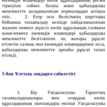
тiркеуiне сәйкес болуы және қабылдаушы
мемлекетте қолданылатын нормалардан аспауы
тиiс. 2. Егер осы Келiсiмнiң шарттары
бойынша тасымалдау кезiнде пайдаланылатын
жүкпен немесе жүксiз көлiк құралының салмағы
және/немесе көлемдiк өлшемдерi қабылдаушы
мемлекетте белгiленген ең жоғары рұқсат
етiлетін салмақ пен көлемдік өлшемдерiнен acca,
қабылдаушы мемлекетте арнайы рұқсат талап
етiледi.
5-бап
Ұлттық заңдарға сәйкестігі
1. Бiр Уағдаласушы Тараптың
тасымалдаушылары мен олардың көлiк
құралдарының экипаждары екiншi Уағдаласушы