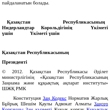
пайдаланатын болады.
Қазақстан Республикасының
Нидерландтар Корольдiгiнiң
Үкiметi
үшiн Үкiметi үшiн
Қазақстан Республикасының
Президенті
© 2012. Қазақстан Республикасы Әділет
министрлігінің «Қазақстан Республикасының
Заңнама және құқықтық ақпарат институты»
ШЖҚ РМК
Конституция
Заң Кодекс
Норматив Жарлық
Бұйрық Шешім Қаулы Адвокат Алматы
Заңгер
Қорғаушы Заң қызметі
Құқық қорғау
Құқықтық