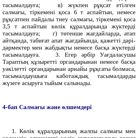
тасымалдауға; в) жүкпен рұқсат етілген
салмағы, тiркеменi қоса 6 т аспайтын, немесе
рұқсатпен пайдалы тиеу салмағы, тiркеменi қоса
3,5 т аспайтын көлiк құралдарында жүктерді
тасымалдауға; г) төтенше жағдайларда, атап
айтқанда, табиғат апат жағдайында, қажеттi дәрi-
дәрмектер мен жабдықты немесе басқа жүктердi
тасымалдауға. 3. Егер әрбiр Уағдаласушы
Тараптың құзыреттi органдарынан немесе басқа
уәкiлеттi органдарынан арнайы рұқсаты болмаса,
тасымалдаушыға каботаждық тасымалдарды
жүзеге асыруға тыйым салынады.
4-бап
Салмағы және өлшемдерi
1. Көлiк құралдарының жалпы салмағы мен
көлемдiк өлшемдерi көлiк құралдарының ресми