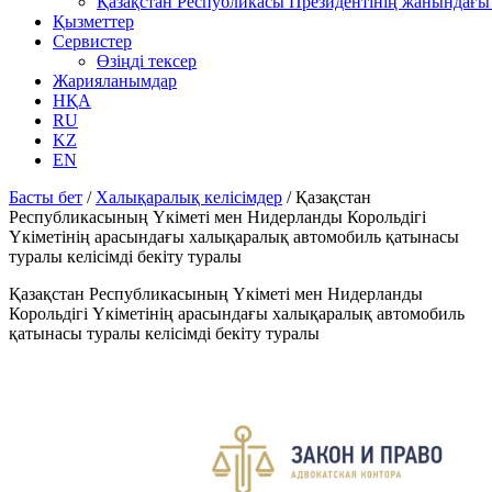
Қазақстан Республикасы Президентінің жанындағы 
Қызметтер
Сервистер
Өзіңді тексер
Жарияланымдар
НҚА
RU
KZ
EN
Басты бет
/
Халықаралық келісімдер
/
Қазақстан
Республикасының Үкіметі мен Нидерланды Корольдігі
Үкіметінің арасындағы халықаралық автомобиль қатынасы
туралы келісімді бекіту туралы
Қазақстан Республикасының Үкіметі мен Нидерланды
Корольдігі Үкіметінің арасындағы халықаралық автомобиль
қатынасы туралы келісімді бекіту туралы