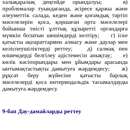
халықаралық деңгейде орындалуы; в)
проблемалар туындағанда, әсiресе қаржы және
әлеуметтік салада, кеден және қоғамдық тәртіп
мәселелерiн қоса, қоршаған орта мәселелерi
бойынша тиiстi ұлттық құзыреттi органдарға
мүмкiн болатын шешiмдердi келтiру; г) iске
қатысты ақпараттармен алмасу және даулар мен
келiспеушілiктерді реттеу; д) салмақ пен
өлшемдердi белгiлеу әдiстемесiн анықтау; e)
көлiк кәсiпорындары мен ұйымдары арасында
ынтымақтастықты дамытуға жәрдемдесу; ж)
рұқсат беру жүйесiне қатысты барлық
мәселелердi қоса интермодальдiк тасымалдауды
дамытуға жәрдемдесу.
9-бап
Дау-дамайларды реттеу