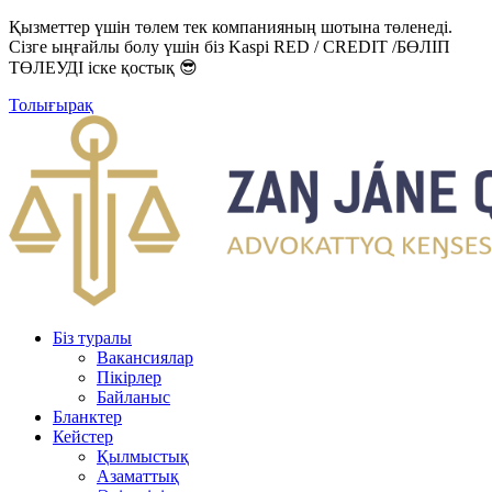
Қызметтер үшін төлем тек компанияның шотына төленеді.
Сізге ыңғайлы болу үшін біз Kaspi RED / CREDIT /БӨЛІП
ТӨЛЕУДІ іске қостық 😎
Толығырақ
Біз туралы
Вакансиялар
Пікірлер
Байланыс
Бланктер
Кейстер
Қылмыстық
Азаматтық