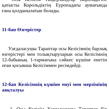
қатысты Корольдiктің Еуропадағы аумағында
ғана қолданылатын болады.
11-бап
Өзгерiстер
Уағдаласушы Тараптар осы Келiсiмнiң барлық
өзгерiстерi мен толықтыруларын осы Келiсiмнiң
12-бабының 1-тармағына сәйкес күшiне енетiн
оған қосымша Келiсiммен ресiмдейдi.
12-бап
Келiсiмнiң күшiне енуi мен мерзiмiнiң
аяқталуы
1. Осы Келiсiм Уағдаласушы Тараптар бiр