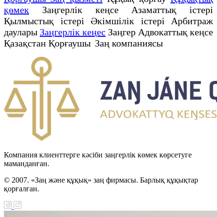
қөмек
Заңгерлік кеңсе Азаматтық істері
Қылмыстық істері Әкімшілік істері Арбитраж
даулары
Заңгерлік кеңес
Заңгер Адвокаттық кеңсе
Қазақстан Қорғаушы Заң компаниясы
Компания клиенттерге кәсіби заңгерлік көмек көрсетуге
маманданған.
© 2007. «Заң және құқық» заң фирмасы. Барлық құқықтар
қорғалған.