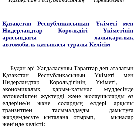
Қазақстан Республикасының Yкіметi мен
Нидерландтар
Корольдігі Yкiметiнің
арасындағы халықаралық
автомобиль
қатынасы туралы
Келісім
Бұдан әрi Уағдаласушы Тараптар деп аталатын
Қазақстан Республикасының Yкiметі мен
Нидерландтар Корольдігінiң Үкiметi,
экономикалық қарым-қатынас мүддесiнде
автокөлiкпен жүктердi және жолаушыларды өз
елдерiне/н және солардың елдерi арқылы
транзитпен тасымалдауды дамытуға
жәрдемдесуге ынталана отырып, мыналар
жөнінде келiсті: