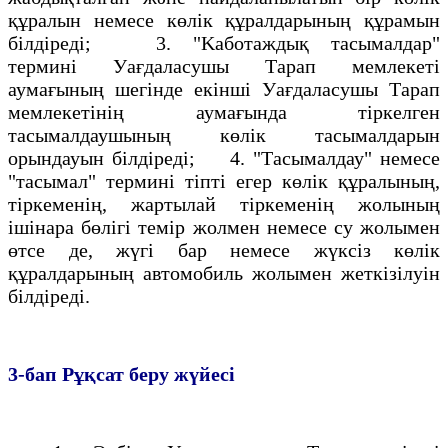
құралын немесе көлiк құралдарының құрамын
бiлдiредi; 3. "Kaботаждық тасымалдар"
терминi Уағдаласушы Тарап мемлекеті
аумағының шегінде екiншi Уағдаласушы Тарап
мемлекетінің аумағында тiркелген
тасымалдаушының көлiк тасымалдарын
орындауын бiлдiредi; 4. "Тасымалдау" немесе
"тасымал" терминi тiптi егер көлiк құралының,
тiркеменің, жартылай тiркеменiң жолының
iшiнара бөлiгі темiр жолмен немесе су жолымен
өтсе де, жүгi бар немесе жүксiз көлiк
құралдарының автомобиль жолымен жеткiзiлуiн
білдiредi.
3-бап
Рұқсат беру жүйесi