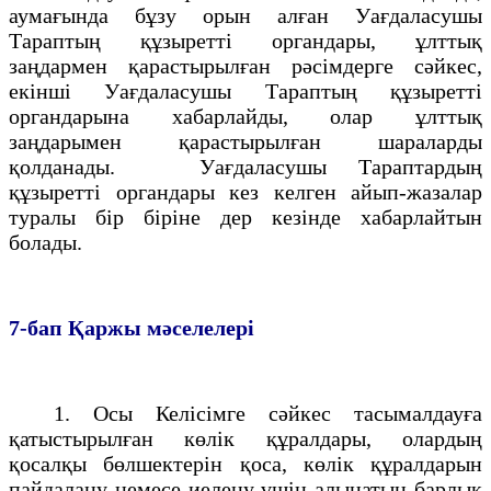
аумағында бұзу орын алған Уағдаласушы
Тараптың құзыреттi органдары, ұлттық
заңдармен қарастырылған рәсiмдерге сәйкес,
екiншi Уағдаласушы Тараптың құзыреттi
органдарына хабарлайды, олар ұлттық
заңдарымен қарастырылған шараларды
қолданады. Уағдаласушы Тараптардың
құзыреттi органдары кез келген айып-жазалар
туралы бiр бiрiне дер кезiнде хабарлайтын
болады.
7-бап
Қаржы мәселелерi
1. Осы Келiсiмге сәйкес тасымалдауға
қатыстырылған көлiк құралдары, олардың
қосалқы бөлшектерiн қоса, көлiк құралдарын
пайдалану немесе иелену үшiн алынатын барлық