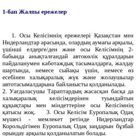
1-бап
Жалпы ережелер
1. Осы Келiсiмнің ережелерi Қазақстан мен
Нидерландтар арасында, олардың аумағы арқылы,
үшiншi елдерге/ден және осы Келiсiмнiң 2-
бабында анықталғандай автокөлiк құралдарын
пайдаланумен каботаждық тасымалдарға, жалдау
шартында, немесе сыйақы үшiн, немесе өз
есебiнен халықаралық жүк және жолаушылар
автотасымалдарына байланысты қолданылады.
2. Уағдаласушы Тараптардың жасасқан басқа да
халықаралық келiсiмдерiнен туындайтын
құқықтары мен мiндеттерiне осы Келiсiмнiң
қатысы жоқ. 3. Осы Келiсiм Еуропалық Одақ
мүшесi - мемлекет ретiнде Нидерландтаp
Корольдiгiмен Еуропалық Одақ заңдарын бұзбай
орындау арқылы қолданылатын болады.