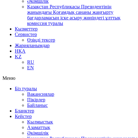
Әкімшілік
Қазақстан Республикасы Президентінің
жанындағы Қоғамдық сананы жаңғырту
бағдарламасын іске асыру жөніндегі ұлттық
комиссия туралы
Қызметтер
Сервистер
Өзіңді тексер
Жарияланымдар
НҚА
KZ
RU
EN
Меню
Біз туралы
Вакансиялар
Пікірлер
Байланыс
Бланктер
Кейстер
Қылмыстық
Азаматтық
Әкімшілік