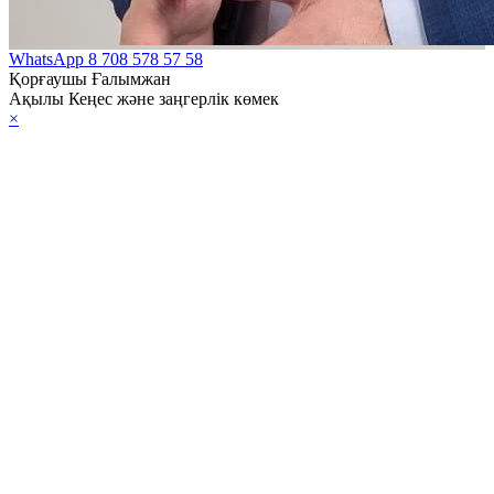
WhatsApp
8 708 578 57 58
Қорғаушы Ғалымжан
Ақылы Кеңес және заңгерлік көмек
×