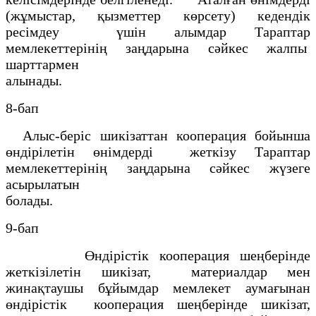
(жұмыстар, қызметтер көрсету) кедендік
ресімдеу үшін алымдар Тараптар
мемлекеттерінің заңдарына сәйкес жалпы
шарттармен
алынады.
8-бап
Алыс-беріс шикізаттан кооперация бойынша
өндірілетін өнімдерді жеткізу Тараптар
мемлекеттерінің заңдарына сәйкес жүзеге
асырылатын
болады.
9-бап
Өндірістік кооперация шеңберінде
жеткізілетін шикізат, материалдар мен
жинақтаушы бұйымдар мемлекет аумағынан
өндірістік кооперация шеңберінде шикізат,