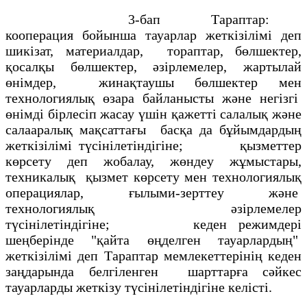
3-бап Тараптар:
кооперация бойынша тауарлар жеткізілімі деп
шикізат, материалдар, тораптар, бөлшектер,
қосалқы бөлшектер, әзірлемелер, жартылай
өнімдер, жинақтаушы бөлшектер мен
технологиялық өзара байланысты және негізгі
өнімді бірлесіп жасау үшін қажетті салалық және
салааралық мақсаттағы басқа да бұйымдардың
жеткізілімі түсінілетіндігіне; қызметтер
көрсету деп жобалау, жөндеу жұмыстары,
техникалық қызмет көрсету мен технологиялық
операциялар, ғылыми-зерттеу және
технологиялық әзірлемелер
түсінілетіндігіне; кеден режимдері
шеңберінде "қайта өңделген тауарлардың"
жеткізілімі деп Тараптар мемлекеттерінің кеден
заңдарында белгіленген шарттарға сәйкес
тауарларды жеткізу түсінілетіндігіне келісті.