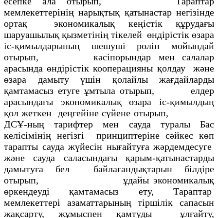
есепке ала отырып, Тараптар
мемлекеттерінің нарықтық қатынастар негізінде
ортақ экономикалық кеңістік құрудағы
шаруашылық қызметінің тікелей өндірістік өзара
іс-қимылдарының шешуші рөлін мойындай
отырып, кәсіпорындар мен салалар
арасында өндірістік кооперацияны қолдау және
өзара дамыту үшін қолайлы жағдайларды
қамтамасыз етуге ұмтыла отырып, елдер
арасындағы экономикалық өзара іс-қимылдың
қол жеткен деңгейіне сүйене отырып,
ДСҰ-ның тарифтер мен сауда туралы Бас
келісімінің негізгі принциптеріне сәйкес көп
тарапты сауда жүйесін нығайтуға жәрдемдесуге
және сауда саласындағы қарым-қатынастарды
дамытуға бел байлағандықтарын білдіре
отырып, ұдайы экономикалық
өркендеуді қамтамасыз ету, Тараптар
мемлекеттері азаматтарының тіршілік сапасын
жақсарту, жұмыспен қамтуды ұлғайту,