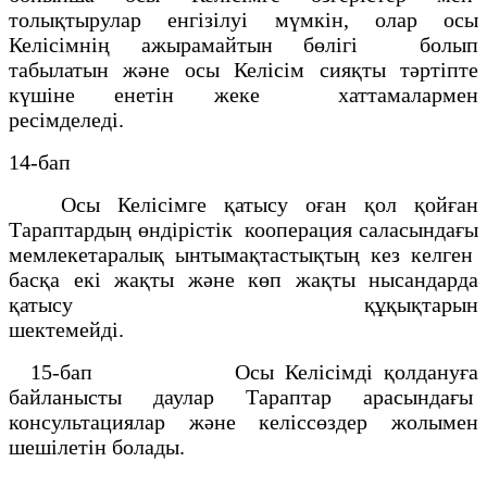
толықтырулар енгізілуі мүмкін, олар осы
Келісімнің ажырамайтын бөлігі болып
табылатын және осы Келісім сияқты тәртіпте
күшіне енетін жеке хаттамалармен
ресімделеді.
14-бап
Осы Келісімге қатысу оған қол қойған
Тараптардың өндірістік кооперация саласындағы
мемлекетаралық ынтымақтастықтың кез келген
басқа екі жақты және көп жақты нысандарда
қатысу құқықтарын
шектемейді.
15-бап Осы Келісімді қолдануға
байланысты даулар Тараптар арасындағы
консультациялар және келіссөздер жолымен
шешілетін болады.