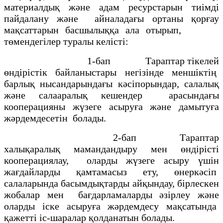
материалдық және адам ресурстарын тиімді
пайдалану және айналадағы ортаны қорғау
мақсаттарын басшылыққа ала отырып,
төмендегілер туралы келісті:
1-бап Тараптар тікелей
өндірістік байланыстары негізінде меншіктің
барлық нысандарындағы кәсіпорындар, салалық
және салааралық кешендер арасындағы
кооперацияны жүзеге асыруға және дамытуға
жәрдемдесетін болады.
2-бап Тараптар
халықаралық мамандандыру мен өндірісті
кооперациялау, оларды жүзеге асыру үшін
жағдайларды қамтамасыз ету, өнеркәсіп
салаларында басымдықтарды айқындау, бірлескен
жобалар мен бағдарламаларды әзірлеу және
оларды іске асыруға жәрдемдесу мақсатында
қажетті іс-шаралар қолданатын болады.