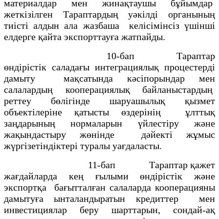
материалдар мен жинақтаушы бұйымдар
жеткізілген Тараптардың уәкілді органының
тиісті алдын ала жазбаша келісімінсіз үшінші
елдерге қайта экспорттауға жатпайды.
10-бап Тараптар
өндірістік саладағы интеграциялық процестерді
дамыту мақсатында кәсіпорындар мен
салалардың кооперациялық байланыстардың
реттеу бөлігінде шаруашылық қызмет
объектілеріне қатысты өздерінің ұлттық
заңдарының нормаларын үйлестіру және
жақындастыру жөнінде дәйекті жұмыс
жүргізетіндіктері туралы уағдаласты.
11-бап Тараптар қажет
жағдайларда кең ғылыми өндірістік және
экспортқа бағытталған салаларда кооперацияны
дамытуға ынталандыратын кредиттер мен
инвестициялар беру шарттарын, сондай-ақ