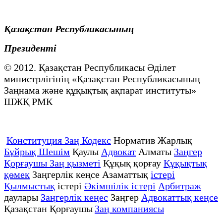
Қазақстан Республикасының
Президенті
© 2012. Қазақстан Республикасы Әділет
министрлігінің «Қазақстан Республикасының
Заңнама және құқықтық ақпарат институты»
ШЖҚ РМК
Конституция Заң Кодекс
Норматив Жарлық
Бұйрық Шешім
Қаулы
Адвокат
Алматы
Заңгер
Қорғаушы Заң қызметі
Құқық қорғау
Құқықтық
қөмек
Заңгерлік кеңсе Азаматтық
істері
Қылмыстық
істері
Әкімшілік істері
Арбитраж
даулары
Заңгерлік кеңес
Заңгер
Адвокаттық кеңсе
Қазақстан Қорғаушы
Заң компаниясы