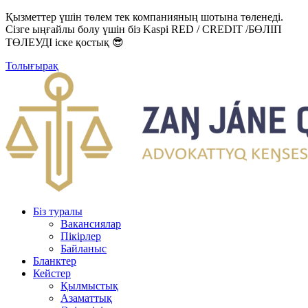
Қызметтер үшін төлем тек компанияның шотына төленеді.
Сізге ыңғайлы болу үшін біз Kaspi RED / CREDIT /БӨЛІП
ТӨЛЕУДІ іске қостық 😎
Толығырақ
Біз туралы
Вакансиялар
Пікірлер
Байланыс
Бланктер
Кейстер
Қылмыстық
Азаматтық