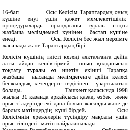
16-бап Осы Келісім Тараптардың оның
күшіне енуі үшін қажет мемлекетішілік
процедураларды орындағаны туралы соңғы
жазбаша мәлімдемесі күнінен бастап күшіне
енеді. Осы Келісім бес жыл мерзімге
жасалады және Тараптардың бірі
Келісім күшінің тиісті кезеңі аяқталғанға дейін
алты айдан кешіктірмей оның қолданысын
тоқтату туралы өз ниетін екінші Тарапқа
жазбаша нысанды мәлімдегенге дейін келесі
бесжылдық кезеңдерге өздігінен ұзартылатын
болады. Ташкент қаласында 1998
жылғы 31 қазанда әрқайсысы қазақ, өзбек және
орыс тілдерінде екі дана болып жасалды және де
барлық мәтіндердің күші бірдей. Осы
Келісімнің ережелерін түсіндіру мақсаты үшін
орыс тіліндегі мәтін пайдаланылады.
Қазақстан Республикасының Өзбекстан