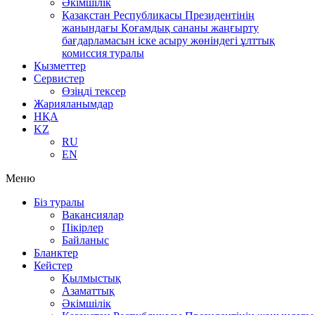
Әкімшілік
Қазақстан Республикасы Президентінің
жанындағы Қоғамдық сананы жаңғырту
бағдарламасын іске асыру жөніндегі ұлттық
комиссия туралы
Қызметтер
Сервистер
Өзіңді тексер
Жарияланымдар
НҚА
KZ
RU
EN
Меню
Біз туралы
Вакансиялар
Пікірлер
Байланыс
Бланктер
Кейстер
Қылмыстық
Азаматтық
Әкімшілік