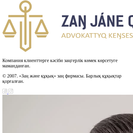
Компания клиенттерге кәсіби заңгерлік көмек көрсетуге
маманданған.
© 2007. «Заң және құқық» заң фирмасы. Барлық құқықтар
қорғалған.