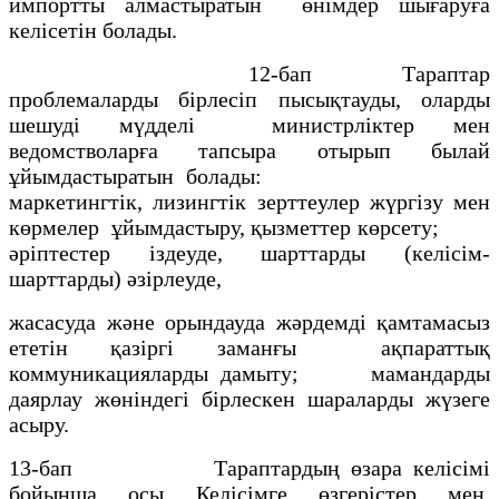
импортты алмастыратын өнімдер шығаруға
келісетін болады.
12-бап Тараптар
проблемаларды бірлесіп пысықтауды, оларды
шешуді мүдделі министрліктер мен
ведомстволарға тапсыра отырып былай
ұйымдастыратын болады:
маркетингтік, лизингтік зерттеулер жүргізу мен
көрмелер ұйымдастыру, қызметтер көрсету;
әріптестер іздеуде, шарттарды (келісім-
шарттарды) әзірлеуде,
жасасуда және орындауда жәрдемді қамтамасыз
ететін қазіргі заманғы ақпараттық
коммуникацияларды дамыту; мамандарды
даярлау жөніндегі бірлескен шараларды жүзеге
асыру.
13-бап Тараптардың өзара келісімі
бойынша осы Келісімге өзгерістер мен