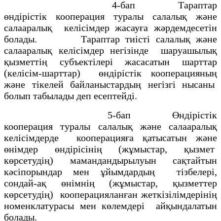
4-бап Тараптар
өндірістік кооперация туралы салалық және
салааралық келісімдер жасауға жәрдемдесетін
болады. Тараптар тиісті салалық және
салааралық келісімдер негізінде шаруашылық
қызметтің субъектілері жасасатын шарттар
(келісім-шарттар) өндірістік кооперацияның
және тікелей байланыстардың негізгі нысаны
болып табылады деп есептейді.
5-бап Өндірістік
кооперация туралы салалық және салааралық
келісімдерде кооперацияға қатысатын және
өнімдер өндірісінің (жұмыстар, қызмет
көрсетудің) мамандандырылуын сақтайтын
кәсіпорындар мен ұйымдардың тізбелері,
сондай-ақ өнімнің (жұмыстар, қызметтер
көрсетудің) кооперацияланған жеткізілімдерінің
номенклатурасы мен көлемдері айқындалатын
болады.