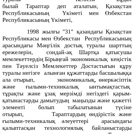
былай Тараптар деп аталатын, Қазақстан
Республикасының Үкіметі мен Өзбекстан
Республикасының Үкіметі,
1998 жылғы "31" қазандағы Қазақстан
Республикасы мен Өзбекстан Республикасының
арасындағы Мәңгілік достық туралы шарттың
ережелерін, сондай-ақ Шартқа қатысушы
мемлекеттердің Бірыңғай экономикалық кеңістік
пен Тәуелсіз Мемлекеттер Достастығын құру
туралы негізге алынған құжаттарды басшылыққа
ала отырып, экономикалық, өнеркәсіптік
және ғылыми-техникалық ынтымақтастық
тұрақты және ұзақ мерзімді негіздегі қарым-
қатынастарды дамытудың маңызды және қажетті
элементі болып табылатынын түсіне
отырып, Тараптардың өндірістік және
ғылыми-техникалық әлеуеттері арасындағы
қалыптасқан технологиялық байланыстарды