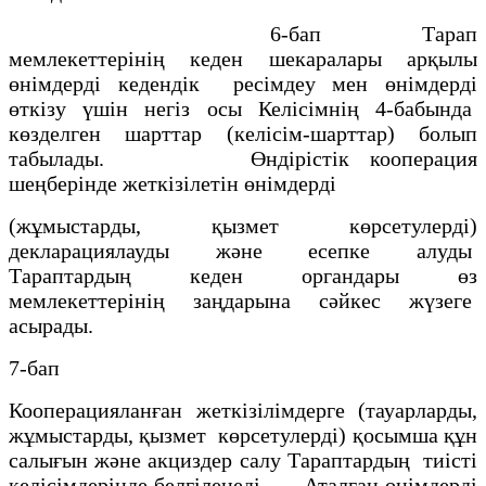
6-бап Тарап
мемлекеттерінің кеден шекаралары арқылы
өнімдерді кедендік ресімдеу мен өнімдерді
өткізу үшін негіз осы Келісімнің 4-бабында
көзделген шарттар (келісім-шарттар) болып
табылады. Өндірістік кооперация
шеңберінде жеткізілетін өнімдерді
(жұмыстарды, қызмет көрсетулерді)
декларациялауды және есепке алуды
Тараптардың кеден органдары өз
мемлекеттерінің заңдарына сәйкес жүзеге
асырады.
7-бап
Кооперацияланған жеткізілімдерге (тауарларды,
жұмыстарды, қызмет көрсетулерді) қосымша құн
салығын және акциздер салу Тараптардың тиісті
келісімдерінде белгіленеді. Аталған өнімдерді