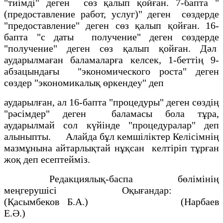
"тиімді" деген сөз қалып қойған. 7-бапта "
(предоставление работ, услуг)" деген сөздерде
"предоставление" деген сөз қалып қойған. 16-
бапта "с даты получение" деген сөздерде
"получение" деген сөз қалып қойған. Дәл
аударылмаған баламаларға келсек, 1-беттің 9-
абзацындағы "экономического роста" деген
сөздер "экономикалық өркендеу" деп
аударылған, ал 16-бапта "процедуры" деген сөздің
"рәсімдер" деген баламасы бола тұра,
аударылмай сол күйінде "процедуралар" деп
алыныпты. Алайда бұл кемшіліктер Келісімнің
мазмұнына айтарлықтай нұқсан келтіріп тұрған
жоқ деп есептейміз.
Редакциялық-баспа бөлімінің
меңгерушісі Оқығандар:
(Қасымбеков Б.А.) (Нарбаев
Е.Ә.)