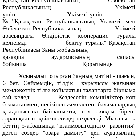
Республикасының Үкіметі
үшін Үкіметі үшін
№"Қазақстан Республикасының Үкіметі мен
Өзбекстан Республикасының Үкіметі
арасындағы Өндірістік кооперация туралы
келісімді бекіту туралы" Қазақстан
Республикасы Заңы жобасының
қазақша аудармасының сапасы
бойынша Қорытынды
Ұсынылып отырған Заңның мәтіні - шағын,
6 бет. Сөйлемдік, тілдік құрылысы жағынан
мемлекеттік тілге қойылатын талаптарға біршама
сай келеді. Кездесетін кемшіліктер көп
болмағанмен, негізінен жекелеген баламалардың
қолданысына байланысты, сол сияқты бірен-
саран қалып қойған сөздер кездеседі. Мысалы, 1-
беттің 6-абзацында "взаимовыгодного развития"
деген сөздер "өзара дамыту" деп аударылған,