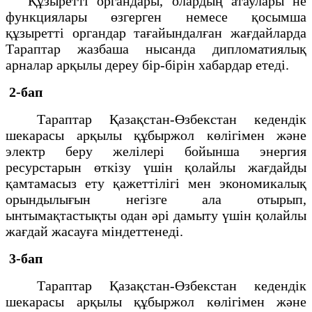
Құзыретті органдары, олардың атаулары не
функциялары өзгерген немесе қосымша
құзыретті органдар тағайындалған жағдайларда
Тараптар жазбаша нысанда дипломатиялық
арналар арқылы дереу бір-бірін хабардар етеді.
2-бап
Тараптар Қазақстан-Өзбекстан кедендік
шекарасы арқылы құбыржол көлігімен және
электр беру желілері бойынша энергия
ресурстарын өткізу үшін қолайлы жағдайды
қамтамасыз ету қажеттілігі мен экономикалық
орындылығын негізге ала отырып,
ынтымақтастықты одан әрі дамыту үшін қолайлы
жағдай жасауға міндеттенеді.
3-бап
Тараптар Қазақстан-Өзбекстан кедендік
шекарасы арқылы құбыржол көлігімен және