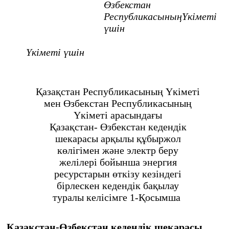
Өзбекстан
РеспубликасыныңҮкіметі
үшін
Үкіметі үшін
Қазақстан Республикасының Үкіметі
мен Өзбекстан Республикасының
Үкіметі арасындағы
Қазақстан- Өзбекстан кедендік
шекарасы арқылы құбыржол
көлігімен және электр беру
желілері бойынша энергия
ресурстарын өткізу кезіндегі
бірлескен кедендік бақылау
туралы келісімге 1-Қосымша
Қазақстан-Өзбекстан кедендік шекарасы