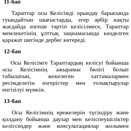
11-бап
Тараптар осы Келісімді орындау барысында
туындайтын шығыстарды, егер әрбір нақты
жағдайда өзгеше тәртіп келісілмесе, Тараптар
мемлекетінің ұлттық заңнамасында көзделген
қаражат шегінде дербес көтереді.
12-бап
Осы Келісімге Тараптардың келісуі бойынша
осы Келісімнің ажырамас бөлігі болып
табылатын, жекелеген хаттамалармен
ресімделетін өзгерістер мен толықтырулар
енгізілуі мүмкін.
13-бап
Осы Келісімнің ережелерін түсіндіру және
қолдану бойынша даулар мен келіспеушіліктер
келіссөздер және консультациялар жолымен