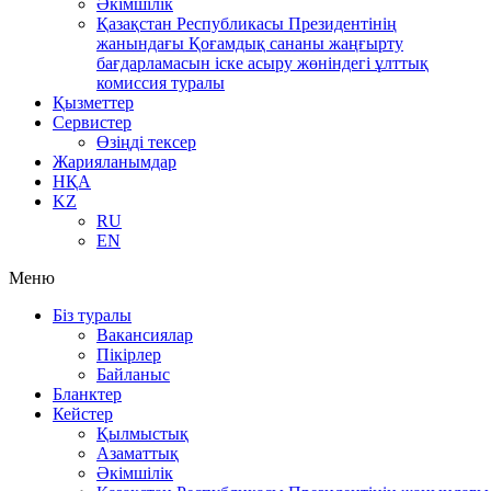
Әкімшілік
Қазақстан Республикасы Президентінің
жанындағы Қоғамдық сананы жаңғырту
бағдарламасын іске асыру жөніндегі ұлттық
комиссия туралы
Қызметтер
Сервистер
Өзіңді тексер
Жарияланымдар
НҚА
KZ
RU
EN
Меню
Біз туралы
Вакансиялар
Пікірлер
Байланыс
Бланктер
Кейстер
Қылмыстық
Азаматтық
Әкімшілік