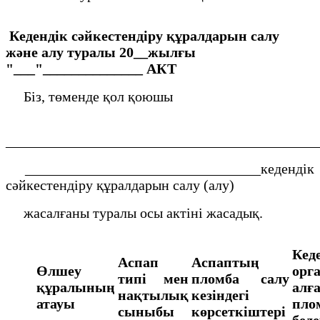
Кедендік сәйкестендіру құралдарын салу
және алу туралы
20__жылғы
"___"______________
АКТ
Біз, төменде қол қоюшы
___________________________________________
_________________________________кедендік
сәйкестендіру құралдарын салу (алу)
жасалғаны туралы осы актіні жасадық.
Кед
Аспап
Аспаптың
Өлшеу
орг
типі мен
пломба салу
құралының
алғ
нақтылық
кезіндегі
атауы
пло
сыныбы
көрсеткіштері
беде