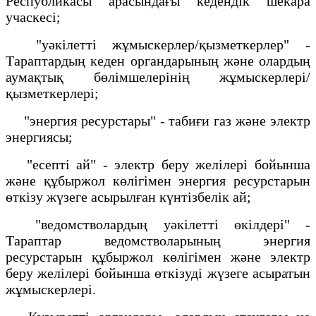
Республикасы арасындағы кедендік шекара
учаскесі;
"уәкілетті жұмыскерлер/қызметкерлер" -
Тараптардың кеден органдарының және олардың
аумақтық бөлімшелерінің жұмыскерлері/
қызметкерлері;
"энергия ресурстары" - табиғи газ және электр
энергиясы;
"есепті ай" - электр беру желілері бойынша
және құбыржол көлігімен энергия ресурстарын
өткізу жүзеге асырылған күнтізбелік ай;
"ведомстволардың уәкілетті өкілдері" -
Тараптар ведомстволарының энергия
ресурстарын құбыржол көлігімен және электр
беру желілері бойынша өткізуді жүзеге асыратын
жұмыскерлері.