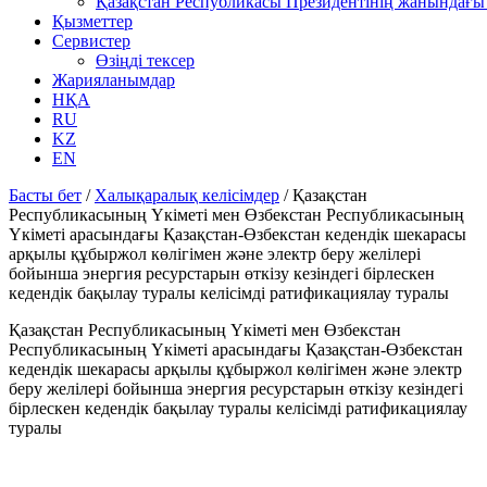
Қазақстан Республикасы Президентінің жанындағы 
Қызметтер
Сервистер
Өзіңді тексер
Жарияланымдар
НҚА
RU
KZ
EN
Басты бет
/
Халықаралық келісімдер
/
Қазақстан
Республикасының Үкіметі мен Өзбекстан Республикасының
Үкіметі арасындағы Қазақстан-Өзбекстан кедендік шекарасы
арқылы құбыржол көлігімен және электр беру желілері
бойынша энергия ресурстарын өткізу кезіндегі бірлескен
кедендік бақылау туралы келісімді ратификациялау туралы
Қазақстан Республикасының Үкіметі мен Өзбекстан
Республикасының Үкіметі арасындағы Қазақстан-Өзбекстан
кедендік шекарасы арқылы құбыржол көлігімен және электр
беру желілері бойынша энергия ресурстарын өткізу кезіндегі
бірлескен кедендік бақылау туралы келісімді ратификациялау
туралы