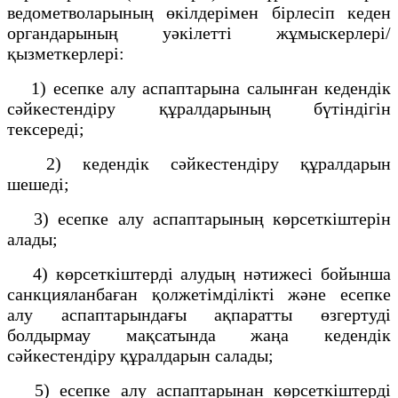
ведометволарының өкілдерімен бірлесіп кеден
органдарының уәкілетті жұмыскерлері/
қызметкерлері:
1) есепке алу аспаптарына салынған кедендік
сәйкестендіру құралдарының бүтіндігін
тексереді;
2) кедендік сәйкестендіру құралдарын
шешеді;
3) есепке алу аспаптарының көрсеткіштерін
алады;
4) көрсеткіштерді алудың нәтижесі бойынша
санкцияланбаған қолжетімділікті және есепке
алу аспаптарындағы ақпаратты өзгертуді
болдырмау мақсатында жаңа кедендік
сәйкестендіру құралдарын салады;
5) есепке алу аспаптарынан көрсеткіштерді