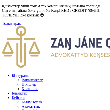
Қызметтер үшін төлем тек компанияның шотына төленеді.
Сізге ыңғайлы болу үшін біз Kaspi RED / CREDIT /БӨЛІП
ТӨЛЕУДІ іске қостық 😎
Толығырақ
Біз туралы
Вакансиялар
Пікірлер
Байланыс
Бланктер
Кейстер
Қылмыстық
Азаматтық