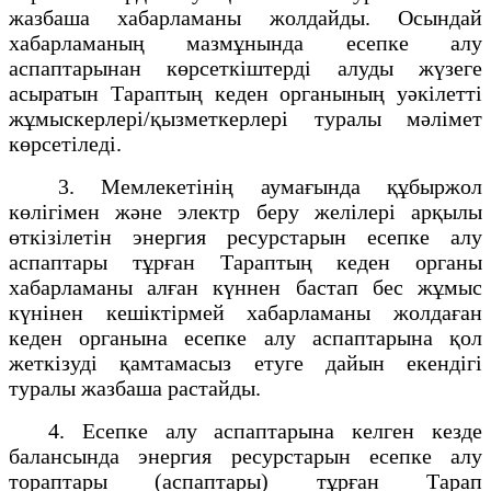
жазбаша хабарламаны жолдайды. Осындай
хабарламаның мазмұнында есепке алу
аспаптарынан көрсеткіштерді алуды жүзеге
асыратын Тараптың кеден органының уәкілетті
жұмыскерлері/қызметкерлері туралы мәлімет
көрсетіледі.
3. Мемлекетінің аумағында құбыржол
көлігімен және электр беру желілері арқылы
өткізілетін энергия ресурстарын есепке алу
аспаптары тұрған Тараптың кеден органы
хабарламаны алған күннен бастап бес жұмыс
күнінен кешіктірмей хабарламаны жолдаған
кеден органына есепке алу аспаптарына қол
жеткізуді қамтамасыз етуге дайын екендігі
туралы жазбаша растайды.
4. Есепке алу аспаптарына келген кезде
балансында энергия ресурстарын есепке алу
тораптары (аспаптары) тұрған Тарап