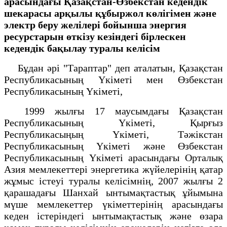
арасындағы Қазақстан-Өзбекстан кедендік
шекарасы арқылы құбыржол көлігімен және
электр беру желілері бойынша энергия
ресурстарын өткізу кезіндегі бірлескен
кедендік бақылау туралы келісім
Бұдан әрі "Тараптар" деп аталатын, Қазақстан
Республикасының Үкіметі мен Өзбекстан
Республикасының Үкіметі,
1999 жылғы 17 маусымдағы Қазақстан
Республикасының Үкіметі, Қырғыз
Республикасыңың Үкіметі, Тәжікстан
Республикасының Үкіметі және Өзбекстан
Республикасының Үкіметі арасындағы Орталық
Азия мемлекеттері энергетика жүйелерінің қатар
жұмыс істеуі туралы келісімнің, 2007 жылғы 2
қарашадағы Шанхай ынтымақтастық ұйымына
мүше мемлекеттер үкіметтерінің арасындағы
кеден істеріндегі ынтымақтастық және өзара