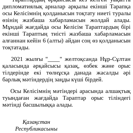
дипломатиялық арналар арқылы екінші Тарапқа
осы Келісімнің қолданысын тоқтату ниеті туралы
өзінің жазбаша хабарламасын жолдай алады.
Мұндай жағдайда осы Келісім Тараптардың бірі
екінші Тараптың тиісті жазбаша хабарламасын
алғаннан кейін 6 (алты) айдан соң өз қолданысын
тоқтатады.
2021 жылғы "____" желтоқсанда Нұр-Сұлтан
қаласында әрқайсысы қазақ, өзбек және орыс
тілдерінде екі төлнұсқа данада жасалды әрі
барлық мәтіндердің заңды күші бірдей.
Осы Келісімнің мәтіндері арасында алшақтық
туындаған жағдайда Тараптар орыс тіліндегі
мәтінді басшылыққа алады.
Қазақстан
Республикасыны