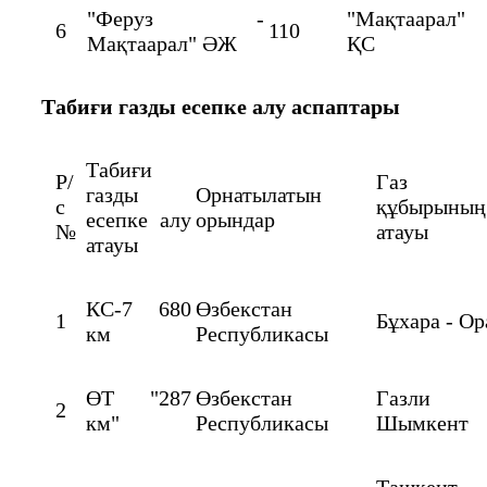
"Феруз -
"Мақтаарал"
6
110
Мақтаарал" ӘЖ
ҚС
Табиғи газды есепке алу аспаптары
Табиғи
Р/
Газ
газды
Орнатылатын
с
құбырының
есепке алу
орындар
№
атауы
атауы
КС-7 680
Өзбекстан
1
Бұхара - О
км
Республикасы
ӨТ "287
Өзбекстан
Газли
2
км"
Республикасы
Шымкент
Ташкент