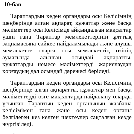
10-бап
Тараптардың кеден органдары осы Келісімнің
шеңберінде алған ақпарат, құжаттар және басқа
мәліметтер осы Келісімде айқындалған мақсаттар
үшін ғана Тараптар мемлекеттерінің ұлттық
заңнамасына сәйкес пайдаламылады және алушы
мемлекетте оларға осы мемлекеттің өзінің
аумағында алынған осындай ақпаратты,
құжаттарды немесе мәліметтерді жариялаудан
қорғаудың дәл осындай дәрежесі беріледі.
Тараптардың кеден органдары осы Келісімнің
шеңберінде алған ақпаратты, құжаттар мен басқа
мәліметтерді өзге мақсаттарда пайдалану оларды
ұсынған Тараптың кеден органының жазбаша
келісімімен ғана және осы кеден органы
белгілеген кез келген шектеулер сақталған кезде
жүргізіледі.