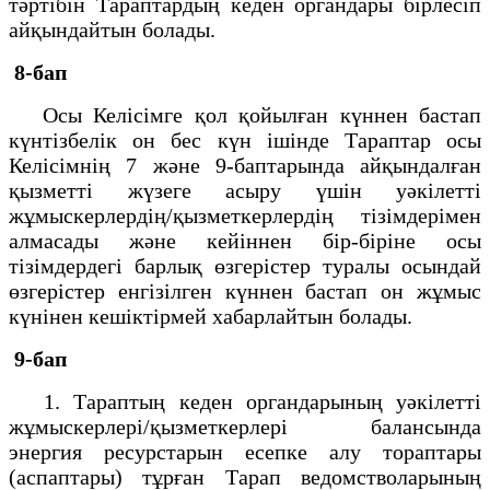
тәртібін Тараптардың кеден органдары бірлесіп
айқындайтын болады.
8-бап
Осы Келісімге қол қойылған күннен бастап
күнтізбелік он бес күн ішінде Тараптар осы
Келісімнің 7 және 9-баптарында айқындалған
қызметті жүзеге асыру үшін уәкілетті
жұмыскерлердің/қызметкерлердің тізімдерімен
алмасады және кейіннен бір-біріне осы
тізімдердегі барлық өзгерістер туралы осындай
өзгерістер енгізілген күннен бастап он жұмыс
күнінен кешіктірмей хабарлайтын болады.
9-бап
1. Тараптың кеден органдарының уәкілетті
жұмыскерлері/қызметкерлері балансында
энергия ресурстарын есепке алу тораптары
(аспаптары) тұрған Тарап ведомстволарының