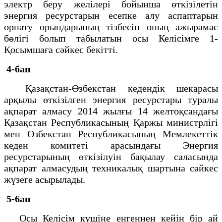
электр беру желілері бойынша өткізілетін
энергия ресурстарын есепке алу аспаптарын
орнату орындарының тізбесін оның ажырамас
бөлігі болып табылатын осы Келісімге 1-
Қосымшаға сәйкеc бекітті.
4-бап
Қазақстан-Өзбекстан кедендік шекарасы
арқылы өткізілген энергия ресурстары туралы
ақпарат алмасу 2014 жылғы 14 желтоқсандағы
Қазақстан Республикасының Қаржы министрлігі
мен Өзбекстан Республикасының Мемлекеттік
кеден комитеті арасындағы Энергия
ресурстарының өткізілуін бақылау саласында
ақпарат алмасудың техникалық шартына сәйкес
жүзеге асырылады.
5-6ап
Осы Келісім күшіне енгеннен кейін бір ай