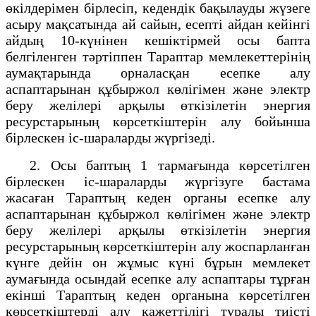
өкілдерімен бірлесіп, кедендік бақылауды жүзеге
асыру мақсатында ай сайын, есепті айдан кейінгі
айдың 10-күнінен кешіктірмей осы бапта
белгіленген тәртіппен Тараптар мемлекеттерінің
аумақтарында орналасқан есепке алу
аспаптарынан құбыржол көлігімен және электр
беру желілері арқылы өткізілетін энергия
ресурстарының көрсеткіштерін алу бойынша
бірлескен іс-шараларды жүргізеді.
2. Осы баптың 1 тармағында көрсетілген
бірлескен іс-шараларды жүргізуге бастама
жасаған Тараптың кеден органы есепке алу
аспаптарынан құбыржол көлігімен және электр
беру желілері арқылы өткізілетін энергия
ресурстарының көрсеткіштерін алу жоспарланған
күнге дейін он жұмыс күні бұрын мемлекет
аумағында осындай есепке алу аспаптары тұрған
екінші Тараптың кеден органына көрсетілген
көрсеткіштерді алу қажеттілігі туралы тиісті