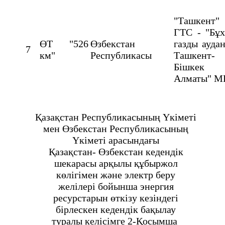
"Ташкент"
ГТС - "Бұх
ӨТ "526
Өзбекстан
газды ауда
7
км"
Республикасы
Ташкент-
Бішкек
Алматы" 
Қазақстан Республикасының Үкіметі
мен Өзбекстан Республикасының
Үкіметі арасындағы
Қазақстан- Өзбекстан кедендік
шекарасы арқылы құбыржол
көлігімен және электр беру
желілері бойынша энергия
ресурстарын өткізу кезіндегі
бірлескен кедендік бақылау
туралы келісімге 2-Қосымша