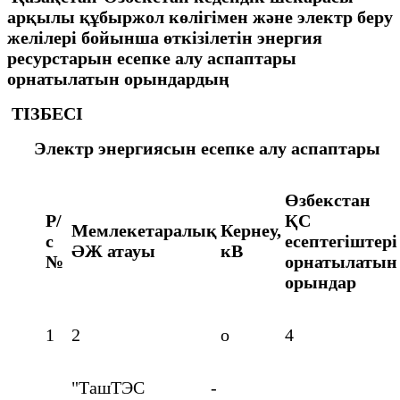
арқылы құбыржол көлігімен және электр беру
желілері бойынша өткізілетін энергия
ресурстарын есепке алу аспаптары
орнатылатын орындардың
ТІЗБЕСІ
Электр энергиясын есепке алу аспаптары
Өзбекстан
Р/
ҚС
Мемлекетаралық
Кернеу,
с
есептегіштері
ӘЖ атауы
кВ
№
орнатылатын
орындар
1
2
о
4
"ТашТЭС -