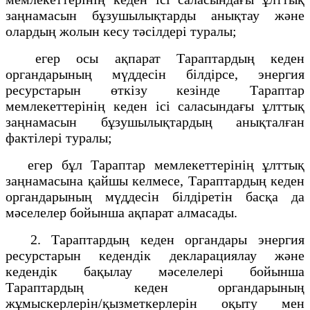
заңнамасын бұзушылықтарды анықтау және
олардың жолын кесу тәсілдері туралы;
егер осы ақпарат Тараптардың кеден
органдарының мүддесін білдірсе, энергия
ресурстарын өткізу кезінде Тараптар
мемлекеттерінің кеден ісі саласындағы ұлттық
заңнамасын бұзушылықтардың анықталған
фактілері туралы;
егер бұл Тараптар мемлекеттерінің ұлттық
заңнамасына қайшы келмесе, Тараптардың кеден
органдарының мүддесін білдіретін басқа да
мәселелер бойынша ақпарат алмасады.
2. Тараптардың кеден органдары энергия
ресурстарын кедендік декларациялау және
кедендік бақылау мәселелері бойынша
Тараптардың кеден органдарының
жұмыскерлерін/қызметкерлерін оқыту мен