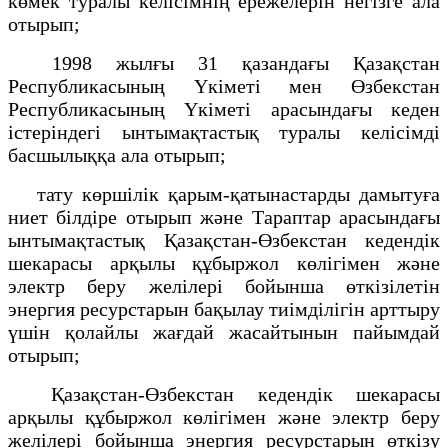
көмек туралы келісімнің ережелерін негізге ала
отырып;
1998 жылғы 31 қазандағы Қазақстан
Республикасының Үкіметі мен Өзбекстан
Республикасының Үкіметі арасындағы кеден
істеріндегі ынтымақтастық туралы келісімді
басшылыққа ала отырып;
тату көршілік қарым-қатынастарды дамытуға
ниет білдіре отырып және Тараптар арасындағы
ынтымақтастық Қазақстан-Өзбекстан кедендік
шекарасы арқылы құбыржол көлігімен және
электр беру желілері бойынша өткізілетін
энергия ресурстарын бақылау тиімділігін арттыру
үшін қолайлы жағдай жасайтынын пайымдай
отырып;
Қазақстан-Өзбекстан кедендік шекарасы
арқылы құбыржол көлігімен және электр беру
желілері бойынша энергия ресурстарын өткізу