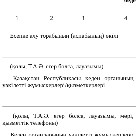
1
2
3
4
Есепке алу торабының (аспабының) өкілі
___________________________________________
(қолы, Т.А.Ә. егер болса, лауазымы)
Қазақстан Республикасы кеден органының
уәкілетті жұмыскерлері/қызметкерлері
___________________________________________
(қолы, Т.А.Ә. егер болса, лауазымы, мөрі,
қызметтік телефоны)
Кеден органдарының уәкілетті жұмыскерлері/