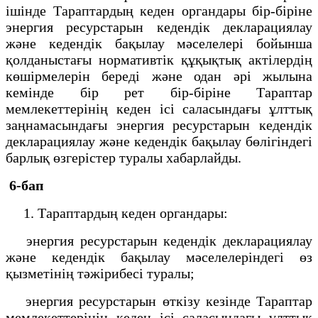
ішінде Тараптардың кеден органдары бір-біріне
энергия ресурстарын кедендік декларациялау
және кедендік бақылау мәселелері бойынша
қолданыстағы нормативтік құқықтық актілердің
көшірмелерін береді және одан әрі жылына
кемінде бір рет бір-біріне Тараптар
мемлекеттерінің кеден ісі саласындағы ұлттық
заңнамасындағы энергия ресурстарын кедендік
декларациялау және кедендік бақылау бөлігіндегі
барлық өзгерістер туралы хабарлайды.
6-бап
1. Тараптардың кеден органдары:
энергия ресурстарын кедендік декларациялау
және кедендік бақылау мәселелеріндегі өз
қызметінің тәжірибесі туралы;
энергия ресурстарын өткізу кезінде Тараптар
мемлекеттерінің кеден ісі саласындағы ұлттық