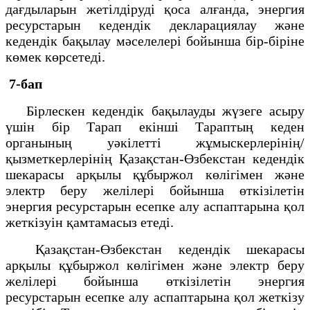
дағдыларын жетілдіруді қоса алғанда, энергия
ресурстарын кедендік декларациялау және
кедендік бақылау мәселелері бойынша бір-біріне
көмек көрсетеді.
7-бап
Бірлескен кедендік бақылауды жүзеге асыру
үшін бір Тарап екінші Тараптың кеден
органының уәкілетті жұмыскерлерінің/
қызметкерлерінің Қазақстан-Өзбекстан кедендік
шекарасы арқылы құбыржол көлігімен және
электр беру желілері бойынша өткізілетін
энергия ресурстарын есепке алу аспаптарына қол
жеткізуін қамтамасыз етеді.
Қазақстан-Өзбекстан кедендік шекарасы
арқылы құбыржол көлігімен және электр беру
желілері бойынша өткізілетін энергия
ресурстарын есепке алу аспаптарына қол жеткізу