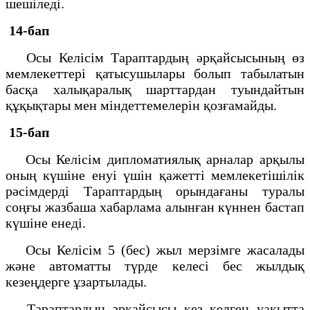
шешіледі.
14-бап
Осы Келісім Тараптардың әрқайсысының өз
мемлекеттері қатысушылары болып табылатын
басқа халықаралық шарттардан туындайтын
құқықтары мен міндеттемелерін қозғамайды.
15-бап
Осы Келісім дипломатиялық арналар арқылы
оның күшіне енуі үшін қажетті мемлекетішілік
рәсімдерді Тараптардың орындағаны туралы
соңғы жазбаша хабарлама алынған күннен бастап
күшіне енеді.
Осы Келісім 5 (бес) жыл мерзімге жасалады
және автоматты түрде келесі бес жылдық
кезеңдерге ұзартылады.
Тараптардың әрқайсысы кез келген уақытта