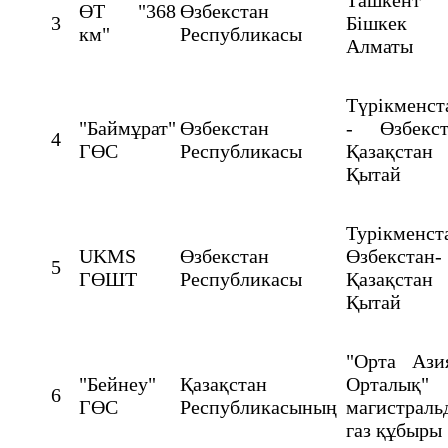
ӨТ "368
Өзбекстан
3
Бішкек
км"
Республикасы
Алматы
Түрікменст
"Баймұрат"
Өзбекстан
- Өзбекст
4
ГӨС
Республикасы
Қазақста
Қытай
Турікменст
UKMS
Өзбекстан
Өзбекстан-
5
ГӨШТ
Республикасы
Қазақста
Қытай
"Орта Ази
"Бейнеу"
Қазақстан
Орталық"
6
ГӨС
Республикасының
магистраль
газ құбыры