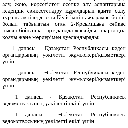
алу, жою, көрсетілген есепке алу аспаптарына
кедендік сәйкестендіру құралдарын қайта салу
туралы актілерді осы Келісімнің ажырамас бөлігі
болып табылатын оған 2-Қосымшаға сәйкес
нысан бойынша төрт данада жасайды, оларға қол
қояды және мөрлерімен куәландырады:
1 данасы - Қазақстан Республикасы кеден
органдарының уәкілетті жұмыскері/қызметкері
үшін;
1 данасы - Өзбекстан Республикасы кеден
органдарының уәкілетті жұмыскері/қызметкері
үшін;
1 данасы - Қазақстан Республикасы
ведомствосының уәкілетті өкілі үшін;
1 данасы - Өзбекстан Республикасы
ведомствосының уәкілетті өкілі үшін.