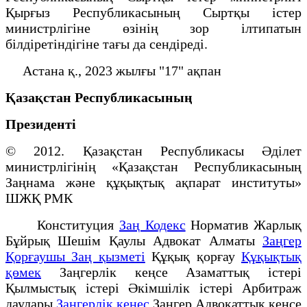
Қырғыз Республикасының Сыртқы істер
министрлігіне өзінің зор ілтипатын
білдіретіндігіне тағы да сендіреді.
Астана қ., 2023 жылғы "17" ақпан
Қазақстан Республикасының
Президенті
© 2012. Қазақстан Республикасы Әділет
министрлігінің «Қазақстан Республикасының
Заңнама және құқықтық ақпарат институты»
ШЖҚ РМК
Конституция
Заң Кодекс
Норматив Жарлық
Бұйрық Шешім Қаулы Адвокат Алматы
Заңгер
Қорғаушы Заң қызметі
Құқық қорғау
Құқықтық
қөмек
Заңгерлік кеңсе Азаматтық істері
Қылмыстық істері Әкімшілік істері Арбитраж
даулары
Заңгерлік кеңес
Заңгер Адвокаттық кеңсе