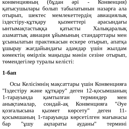
конвенцияның (бұдан әрі - Конвенция)
қатысушылары болып табылатынын назарға ала
отырып, шектес мемлекеттердің авиациялық
іздестіру-құтқару қызметтері арасындағы
ынтымақтастыққа қатысты Халықаралық
азаматтық авиация ұйымының стандарттары мен
ұсынылатын практикасын ескере отырып, апатқа
ұшырау жағдайындағы адамдар үшін жылдам
көмектің өмірлік маңызды мәнін сезіне отырып,
төмендегілер туралы келісті:
1-бап
Осы Келісімнің мақсаттары үшін Конвенцияға
"Іздестіру және құтқару" деген 12-қосымшаның
1-тарауында қамтылған терминдер мен
анықтамалар, сондай-ақ Конвенцияға "Әуе
қозғалысына қызмет көрсету" деген 11-
қосымшаның 1-тарауында көрсетілген мағынасы
бар "ұшу ақпараты ауданы" термині