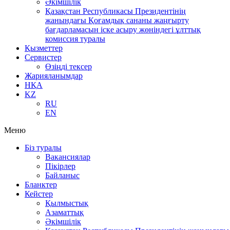
Әкімшілік
Қазақстан Республикасы Президентінің
жанындағы Қоғамдық сананы жаңғырту
бағдарламасын іске асыру жөніндегі ұлттық
комиссия туралы
Қызметтер
Сервистер
Өзіңді тексер
Жарияланымдар
НҚА
KZ
RU
EN
Меню
Біз туралы
Вакансиялар
Пікірлер
Байланыс
Бланктер
Кейстер
Қылмыстық
Азаматтық
Әкімшілік