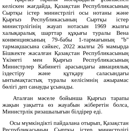
келіскен жағдайда, Қазақстан Республикасының
Сыртқы істер министрлігі осы нотаны және
Қырғыз Республикасының Сыртқы істер
министрлігінің жауап нотасын 1969 жылғы
халықаралық шарттар құқығы туралы Вена
конвенциясының 79-бабы 1-тармағының "b"
тармақшасына сәйкес, 2022 жылғы 26 мамырда
Бішкекте жасалған Қазақстан Республикасының
Үкіметі мен Қырғыз Республикасының
Министрлер Кабинеті арасындағы авиациялық
іздестіру және құтқару саласындағы
ынтымақтастық туралы келісімнің ажырамас
бөлігі деп санауды ұсынады.
Аталған мәселе бойынша Қырғыз тарапы
жақын уақытта өз жауабын жіберетін болса,
Министрлік ризашылығын білдірер еді.
Осы мүмкіндікті пайдалана отырып, Қазақстан
Республикасының Сыртқы істер министрлігі