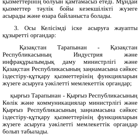
қызметтерінің болуын қамтамасыз етеді. Мұндай
қызметтер тәулік бойы кезекшілікті жүзеге
асырады және өзара байланыста болады.
3. Осы Келісімді іске асыруға жауапты
құзыретті органдар:
Қазақстан Тарапынан - Қазақстан
Республикасының Индустрия және
инфрақұрылымдық даму министрлігі және
Қазақстан Республикасының заңнамасына сәйкес
іздестіру-құтқару қызметтерінің функцияларын
жүзеге асыруға уәкілетті мемлекеттік органдар;
қырғыз Тарапынан - Қырғыз Республикасының
Көлік және коммуникациялар министрлігі және
Қырғыз Республикасының заңнамасына сәйкес
іздестіру-құтқару қызметтерінің функцияларын
жүзеге асыруға уәкілетті мемлекеттік органдар
болып табылады.