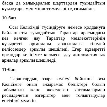
басқа да халықаралық шарттардан туындайтын
құқықтары мен міндеттемелерін қозғамайды.
10-бап
Осы Келісімді түсіндіруге немесе қолдануға
байланысты туындайтын Тараптар арасындағы
кез келген дау Тараптар мемлекеттерінің
құзыретті органдары арасындағы тікелей
келіссөздер арқылы шешіледі. Егер құзыретті
органдар келісімге келмесе, дау дипломатиялық
арналар арқылы шешіледі.
11-бап
Тараптардың өзара келісуі бойынша осы
Келісімге оның ажырамас бөліктері болып
табылатын және жекелеген хаттамалармен
ресімделетін өзгерістер мен толықтырулар
енгізілуі мүмкін.