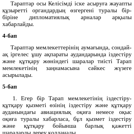
Тараптар осы Келісімді іске асыруға жауапты
құзыретті органдардың өзгергені туралы бір-
біріне дипломатиялық арналар арқылы
хабарлайды.
4-бап
Тараптар мемлекеттерінің аумағында, сондай-
ақ іргелес ұшу ақпараты аудандарында іздестіру
және құтқару жөніндегі шаралар тиісті Тарап
мемлекетінің заңнамасына сәйкес жүзеге
асырылады.
5-бап
1. Егер бір Тарап мемлекетінің іздестіру-
құтқару қызметі өзінің іздестіру және құтқару
ауданындағы авиациялық оқиға немесе оқыс
оқиға туралы хабарласа, бұл қызмет іздестіру
және құтқару бойынша барлық қажетті
шараларды дереу қолданады.