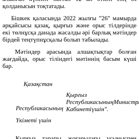
қолданысын тоқтатады.
Бішкек қаласында 2022 жылғы "26" мамырда
әрқайсысы қазақ, қырғыз және орыс тілдерінде
екі төлнұсқа данада жасалды әрі барлық мәтіндер
бірдей теңтүпнұсқалы болып табылады.
Мәтіндер арасында алшақтықтар болған
жағдайда, орыс тіліндегі мәтіннің басым күші
бар.
Қазақстан
Қырғыз
РеспубликасыныңМинистр
Республикасының
Кабинетіүшін".
Үкіметі үшін
Қырғыз тарапы жоғарыдағы ұсыныспен