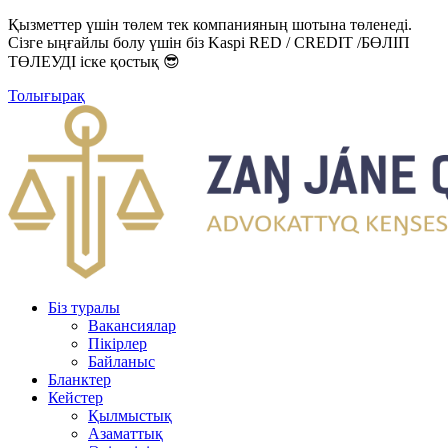
Қызметтер үшін төлем тек компанияның шотына төленеді.
Сізге ыңғайлы болу үшін біз Kaspi RED / CREDIT /БӨЛІП
ТӨЛЕУДІ іске қостық 😎
Толығырақ
Біз туралы
Вакансиялар
Пікірлер
Байланыс
Бланктер
Кейстер
Қылмыстық
Азаматтық