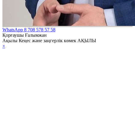
WhatsApp
8 708 578 57 58
Қорғаушы Ғалымжан
Ақылы Кеңес және заңгерлік көмек АҚЫЛЫ
×