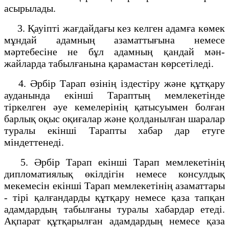
асырылады.
3. Қауіпті жағдайдағы кез келген адамға көмек
мұндай адамның азаматтығына немесе
мәртебесіне не бұл адамның қандай мән-
жайларда табылғанына қарамастан көрсетіледі.
4. Әрбір Тарап өзінің іздестіру және құтқару
ауданында екінші Тараптың мемлекетінде
тіркелген әуе кемелерінің қатысуымен болған
барлық оқыс оқиғалар және қолданылған шаралар
туралы екінші Тарапты хабар дар етуге
міндеттенеді.
5. Әрбір Тарап екінші Тарап мемлекетінің
дипломатиялық өкілдігін немесе консулдық
мекемесін екінші Тарап мемлекетінің азаматтары
- тірі қалғандарды құтқару немесе қаза тапқан
адамдардың табылғаны туралы хабардар етеді.
Ақпарат құтқарылған адамдардың немесе қаза