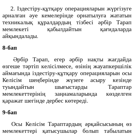
2. Іздестіру-құтқару операцияларын жүргізуге
арналған әуе кемелерінде орнатылуға жататын
техникалық құралдардың тізбесі әрбір Тарап
мемлекеті қабылдайтын қағидаларда
айқындалады.
8-бап
Әрбір Тарап, егер әрбір нақты жағдайда
өзгеше тәртіп келісілмесе, өзінің жауапкершілік
аймағында іздестіру-құтқару операцияларын осы
Келісім шеңберінде жүзеге асыру кезінде
туындайтын шығыстарды Тараптар
мемлекеттерінің заңнамаларында көзделген
қаражат шегінде дербес көтереді.
9-бап
Осы Келісім Тараптардың әрқайсысының өз
мемлекеттері қатысушылар болып табылатын