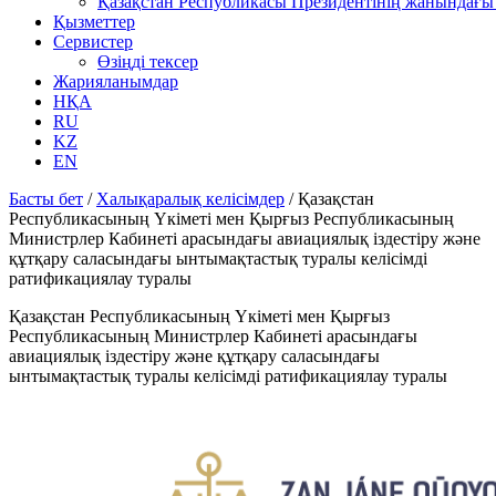
Қазақстан Республикасы Президентінің жанындағы 
Қызметтер
Сервистер
Өзіңді тексер
Жарияланымдар
НҚА
RU
KZ
EN
Басты бет
/
Халықаралық келісімдер
/
Қазақстан
Республикасының Үкіметі мен Қырғыз Республикасының
Министрлер Кабинеті арасындағы авиациялық іздестіру және
құтқару саласындағы ынтымақтастық туралы келісімді
ратификациялау туралы
Қазақстан Республикасының Үкіметі мен Қырғыз
Республикасының Министрлер Кабинеті арасындағы
авиациялық іздестіру және құтқару саласындағы
ынтымақтастық туралы келісімді ратификациялау туралы