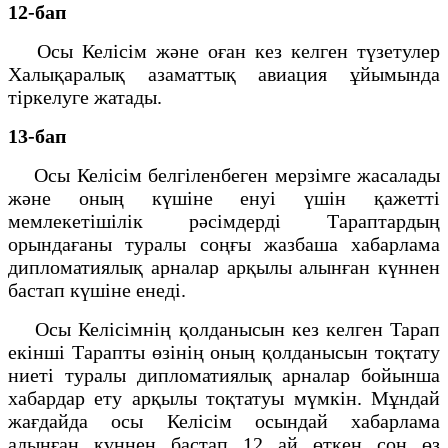
12-бап
Осы Келісім және оған кез келген түзетулер
Халықаралық азаматтық авиация ұйымында
тіркелуге жатады.
13-бап
Осы Келісім белгіленбеген мерзімге жасалады
және оның күшіне енуі үшін қажетті
мемлекетішілік рәсімдерді Тараптардың
орындағаны туралы соңғы жазбаша хабарлама
дипломатиялық арналар арқылы алынған күннен
бастап күшіне енеді.
Осы Келісімнің қолданысын кез келген Taрaп
екінші Тарапты өзінің оның қолданысын тоқтату
ниеті туралы дипломатиялық арналар бойынша
хабардар ету арқылы тоқтатуы мүмкін. Мұндай
жағдайда осы Келісім осындай хабарлама
алынған күннен бастап 12 ай өткен соң өз