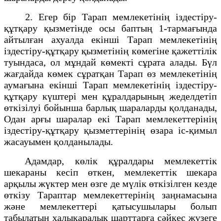
2. Егер бір Тарап мемлекетінің іздестіру-
құтқару қызметінде осы баптың 1-тармағында
айтылған ахуалда екінші Тарап мемлекетінің
іздестіру-құтқару қызметінің көмегіне қажеттілік
туындаса, ол мұндай көмекті сұрата алады. Бүл
жағдайда көмек сұратқан Тарап өз мемлекетінің
аумағына екінші Тарап мемлекетінің іздестіру-
құтқару күштері мен құралдарының жеделдетіп
өткізілуі бойынша барлық шараларды қолданады,
Одан арғы шаралар екі Тарап мемлекеттерінің
іздестіру-құтқару қызметтерінің өзара іс-қимыл
жасауымен қолданылады.
Адамдар, көлік құралдары мемлекеттік
шекараны кесіп өткен, мемлекеттік шекара
арқылы жүктер мен өзге де мүлік өткізілген кезде
өткізу Тараптар мемлекеттерінің заңнамасына
және мемлекеттері қатысушылары болып
табылатын халықаралық шарттарға сәйкес жүзеге