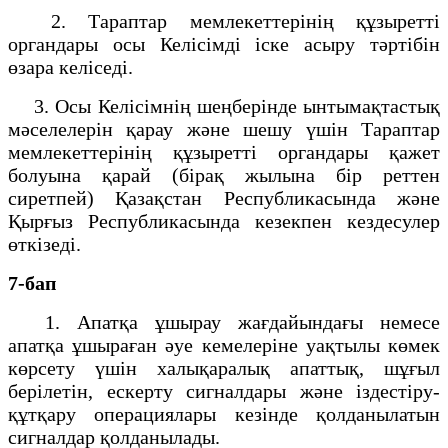
2. Тараптар мемлекеттерінің құзыретті
органдары осы Келісімді іске асыру тәртібін
өзара келіседі.
3. Осы Келісімнің шеңберінде ынтымақтастық
мәселелерін қарау және шешу үшін Тараптар
мемлекеттерінің құзыретті органдары қажет
болуына қарай (бірақ жылына бір реттен
сиретпей) Қазақстан Республикасында және
Қырғыз Республикасында кезекпен кездесулер
өткізеді.
7-бап
1. Апатқа ұшырау жағдайындағы немесе
апатқа ұшыраған әуе кемелеріне уақтылы көмек
көрсету үшін халықаралық апаттық, шұғыл
берілетін, ескерту сигналдары және іздестіру-
құтқару операциялары кезінде қолданылатын
сигналдар қолданылады.