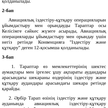
қолданылады.
2-бап
Авиациялық іздестіру-құтқару операцияларын
ұйымдастыру мен орындауды Тараптар осы
Келісімге сәйкес жүзеге асырады, Авиациялық
операцияларды ұйымдастыру мен орындау үшін
негіз ретінде Конвенцияға "Іздестіру және
құтқару" деген 12-қосымша қолданылады.
3-бап
1. Тараптар өз мемлекеттерінің шектес
аумақтары мен іргелес ұшу ақпараты аудандары
арасындағы шекараны өздерінің іздестіру және
құтқару аудандары арасындағы шекара ретінде
қарайды.
2. Әрбір Тарап өзінің іздестіру және құтқару
ауданында авиациялық іздестіру-құтқару