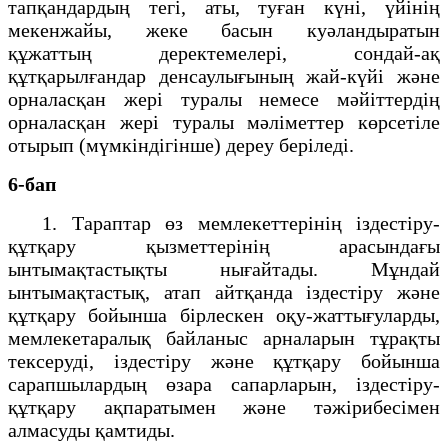
тапқандардың тегі, аты, туған күні, үйінің
мекенжайы, жеке басын куәландыратын
құжаттың деректемелері, сондай-ақ
құтқарылғандар денсаулығының жай-күйі және
орналасқан жері туралы немесе мәйіттердің
орналасқан жері туралы мәліметтер көрсетіле
отырып (мүмкіндігінше) дереу беріледі.
6-бап
1. Тараптар өз мемлекеттерінің іздестіру-
құтқару қызметтерінің арасындағы
ынтымақтастықты нығайтады. Мұндай
ынтымақтастық, атап айтқанда іздестіру және
құтқару бойынша бірлескен оқу-жаттығуларды,
мемлекетаралық байланыс арналарын тұрақты
тексеруді, іздестіру және құтқару бойынша
сарапшылардың өзара сапарларын, іздестіру-
құтқару ақпаратымен және тәжірибесімен
алмасуды қамтиды.