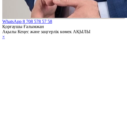
WhatsApp
8 708 578 57 58
Қорғаушы Ғалымжан
Ақылы Кеңес және заңгерлік көмек АҚЫЛЫ
×