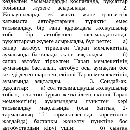
көзделген тасымалдарды қоспағанда, рұқсаттар
бойынша жүзеге асырылады. 2.
Жолаушыларды екi жақты және транзиттiк
қатынаста автобустармен тұрақты емес
тасымалдау, бiр ғана құрамдағы жолаушылар
тобы бiр автобуспен тасымалданғанда,
рұқсаттарсыз жүзеге асырылады, бұл ретте: а)
сапар автобус тiркелген Тарап мемлекетiнiң
аумағында басталады және аяқталады; б)
сапар автобус тiркелген Тарап мемлекетiнiң
аумағында басталып, автобус осы аумақтан бос
кетедi деген шартпен, екiншi Тарап мемлекетiнiң
аумағында аяқталады. 3. Сондай-ақ,
рұқсаттар: а) сол тасымалдаушы жолаушылар
тобын, осы топ бұрын жеткiзiлген екiншi Тарап
мемлекетiнiң аумағындағы пункттен керi
тасымалдау мақсатында (осы баптың 2-
тармағының "б" тармақшасында көрсетiлген
жағдайда) бастапқы жөнелту пунктiне бос
автобустардың кiруi үшiн; б) сынған