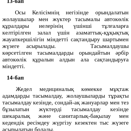
13-бап
Осы Келiсiмнiң негiзiнде орындалатын
жолаушылар мен жүктер тасымалы автокөлiк
құралдары иелерiнiң үшiншi тұлғаларға
келтiрiлген залал үшiн азаматтық-құқықтық
жауапкершiлiгiн мiндеттi сақтандыру шартымен
жүзеге асырылады. Тасымалдаушы
көрсетiлген тасымалдарды орындайтын әрбір
автокөлiк құралын алдын ала сақтандыруға
мiндеттi.
14-бап
Жедел медициналық көмекке мұқтаж
адамдарды тасымалдау, жолаушыларды тұрақты
тасымалдау кезiнде, сондай-ақ жануарлар мен тез
бұзылатын жүктердi тасымалдау кезiнде
шекаралық және санитарлық-бақылау мен
кедендiк ресiмдеу жүргiзу кезектен тыс жүзеге
асырылатын болады.