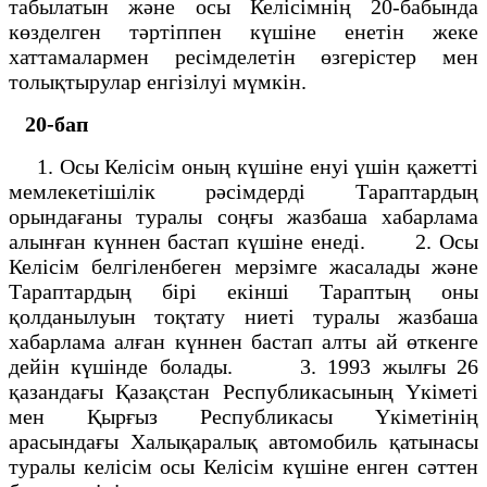
табылатын және осы Келiсiмнiң 20-бабында
көзделген тәртiппен күшiне енетiн жеке
хаттамалармен ресiмделетiн өзгерiстер мен
толықтырулар енгiзiлуi мүмкiн.
20-бап
1. Осы Келiсiм оның күшiне енуi үшiн қажеттi
мемлекетiшiлiк рәсiмдердi Тараптардың
орындағаны туралы соңғы жазбаша хабарлама
алынған күннен бастап күшiне енедi. 2. Осы
Келiсiм белгiленбеген мерзiмге жасалады және
Тараптардың бiрi екiншi Тараптың оны
қолданылуын тоқтату ниетi туралы жазбаша
хабарлама алған күннен бастап алты ай өткенге
дейiн күшiнде болады. 3. 1993 жылғы 26
қазандағы Қазақстан Республикасының Yкiметi
мен Қырғыз Республикасы Үкiметiнiң
арасындағы Халықаралық автомобиль қатынасы
туралы келiсiм осы Келiсiм күшiне енген сәттен