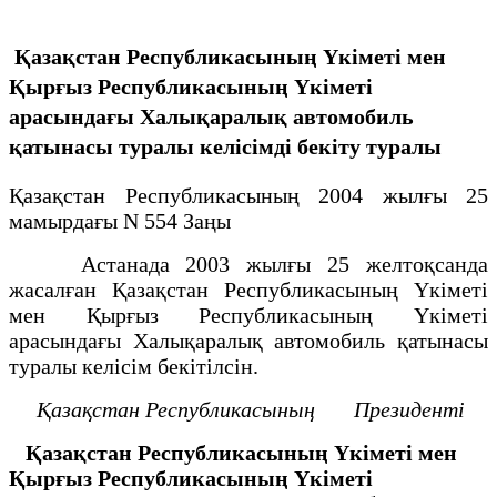
Қазақстан Республикасының Үкіметі мен
Қырғыз Республикасының Yкiметi
арасындағы Халықаралық автомобиль
қатынасы туралы келiсiмдi бекіту туралы
Қазақстан Республикасының 2004 жылғы 25
мамырдағы N 554 Заңы
Астанада 2003 жылғы 25 желтоқсанда
жасалған Қазақстан Республикасының Үкiметi
мен Қырғыз Республикасының Үкiметi
арасындағы Халықаралық автомобиль қатынасы
туралы келiсiм бекiтiлсiн.
Қазақстан Республикасының
Президентi
Қазақстан Республикасының Үкiметi мен
Қырғыз Республикасының Үкiметi