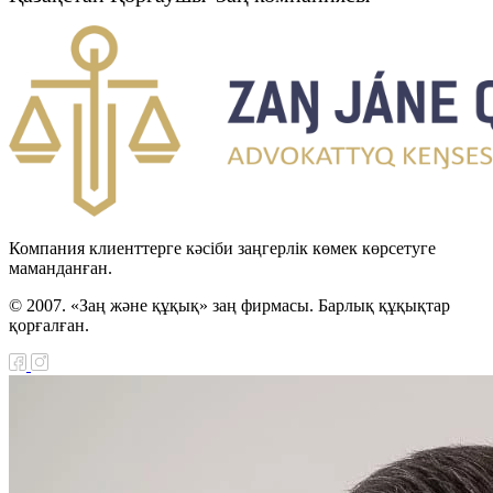
Компания клиенттерге кәсіби заңгерлік көмек көрсетуге
маманданған.
© 2007. «Заң және құқық» заң фирмасы. Барлық құқықтар
қорғалған.