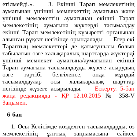
етілмейді.». 3. Екінші Тарап мемлекетінің
аумағынан үшінші мемлекеттің аумағына және
үшінші мемлекеттің аумағынан екінші Тарап
мемлекетінің аумағына жүктерді тасымалдау
екінші Тарап мемлекетінің құзыретті органынан
алынған рұқсат негізінде орындалады. Егер екі
Тараптың мемлекеттері де қатысушысы болып
табылатын өзге халықаралық шарттарда жүктерді
үшінші мемлекет аумағына/аумағынан екінші
Тарап аумағына тасымалдауды жүзеге асырудың
өзге тәртібі белгіленсе, онда мұндай
тасымалдаулар осы халықаралық шарттар
негізінде жүзеге асырылады.
Ескерту. 5-бап
жаңа редакцияда - ҚР 12.10.2015
№ 358-V
Заңымен.
6-бап
1. Осы Келiсiмде көзделген тасымалдарды, өз
мемлекетiнiң ұлттық заңнамасына сәйкес