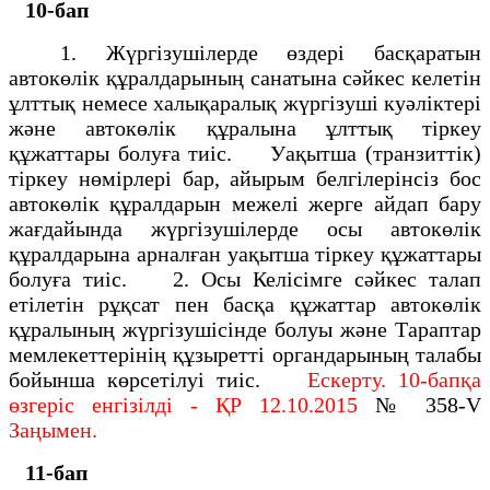
10-бап
1. Жүргізушілерде өздері басқаратын
автокөлік құралдарының санатына сәйкес келетін
ұлттық немесе халықаралық жүргізуші куәліктері
және автокөлік құралына ұлттық тіркеу
құжаттары болуға тиіс. Уақытша (транзиттік)
тіркеу нөмірлері бар, айырым белгілерінсіз бос
автокөлік құралдарын межелі жерге айдап бару
жағдайында жүргізушілерде осы автокөлік
құралдарына арналған уақытша тіркеу құжаттары
болуға тиіс. 2. Осы Келiсiмге сәйкес талап
етiлетiн рұқсат пен басқа құжаттар автокөлiк
құралының жүргiзушiсiнде болуы және Тараптар
мемлекеттерiнiң құзыреттi органдарының талабы
бойынша көрсетiлуi тиiс.
Ескерту. 10-бапқа
өзгеріс енгізілді - ҚР 12.10.2015
№ 358-V
Заңымен.
11-бап