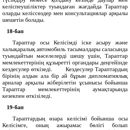
келiспеушiлiктер туындаған жағдайда Тараптар
оларды келiссөздер мен консультациялар арқылы
шешетiн болады.
18-бап
Тараптар осы Келiсiмдi iске асыру және
халықаралық автомобиль тасымалдары саласында
туындайтын мәселелердi шешу үшiн, Тараптар
мемлекеттерiнiң құзыреттi органдары деңгейiнде
кездесулер өткiзедi. Кездесулер Тараптардың
бiрiнiң алдын ала бiр ай бұрын дипломатиялық
арналар арқылы жiберiлетiн ұсынысы бойынша
Тараптар мемлекеттерiнiң аумақтарында
кезекпен өткiзiледi.
19-бап
Тараптардың өзара келiсiмi бойынша осы
Келiсiмге, оның ажырамас бөлiгi болып