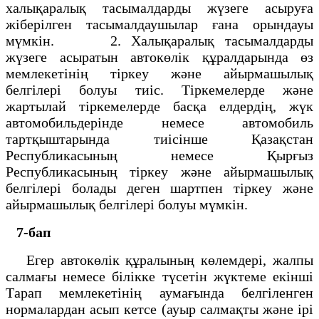
халықаралық тасымалдарды жүзеге асыруға
жiберiлген тасымалдаушылар ғана орындауы
мүмкiн. 2. Халықаралық тасымалдарды
жүзеге асыратын автокөлiк құралдарында өз
мемлекетiнiң тiркеу және айырмашылық
белгiлерi болуы тиiс. Тiркемелерде және
жартылай тiркемелерде басқа елдердiң, жүк
автомобильдерiнде немесе автомобиль
тартқыштарында тиiсiнше Қазақстан
Республикасының немесе Қырғыз
Республикасының тiркеу және айырмашылық
белгiлерi болады деген шартпен тiркеу және
айырмашылық белгiлерi болуы мүмкiн.
7-бап
Егер автокөлiк құралының көлемдерi, жалпы
салмағы немесе бiлiкке түсетiн жүктеме екiншi
Тарап мемлекетiнiң аумағында белгiленген
нормалардан асып кетсе (ауыр салмақты және iрi