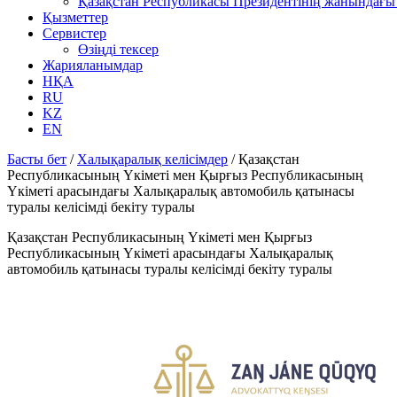
Қазақстан Республикасы Президентінің жанындағы 
Қызметтер
Сервистер
Өзіңді тексер
Жарияланымдар
НҚА
RU
KZ
EN
Басты бет
/
Халықаралық келісімдер
/
Қазақстан
Республикасының Үкіметі мен Қырғыз Республикасының
Yкiметi арасындағы Халықаралық автомобиль қатынасы
туралы келiсiмдi бекіту туралы
Қазақстан Республикасының Үкіметі мен Қырғыз
Республикасының Yкiметi арасындағы Халықаралық
автомобиль қатынасы туралы келiсiмдi бекіту туралы