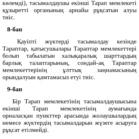
көлемдi), тасымалдаушы екiншi Тарап мемлекетi
құзыреттi органының арнайы рұқсатын алуы
тиiс.
8-бап
Қауiптi жүктердi тасымалдау кезiнде
Тараптар, қатысушылары Тараптар мемлекеттерi
болып табылатын халықаралық шарттардың
барлық талаптарының, сондай-ақ Тараптар
мемлекеттерiнiң ұлттық заңнамасының
орындалуын қамтамасыз етуi тиiс.
9-бап
Бiр Тарап мемлекетiнiң тасымалдаушысына
екiншi Тарап мемлекетiнiң аумағында
орналасқан пункттер арасында жолаушылардың
немесе жүктердiң тасымалдарын жүзеге асыруға
рұқсат етiлмейдi.