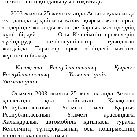
бастап өзiнiң қолданылуын тоқтатады.
2003 жылғы 25 желтоқсанда Астана қаласында
екi данада әрқайсысы қазақ, қырғыз және орыс
тiлдерiнде жасалды және де барлық мәтiндердiң
күшi бiрдей. Осы Келiсiмнiң ережелерiн
түсiндiруде келiспеушiлiктер туындаған
жағдайда, Тараптар орыс тiлiндегi мәтiнге
жүгiнетiн болады.
Қазақстан Республикасының Қырғыз
Республикасының
Үкiметi үшiн
Yкiметi үшiн
Осымен 2003 жылғы 25 желтоқсанда Астана
қаласында қол қойылған Қазақстан
Республикасының Үкiметi мен Қырғыз
Республикасының Үкiметi арасындағы
Халықаралық автомобиль қатынасы туралы
Келiсiмнiң түпнұсқасының осы көшiрмесiнің
дәлдiгiн куәландырамын.