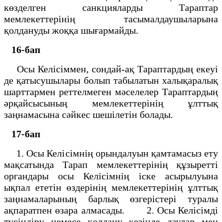
көзделген санкцияларды Тараптар
мемлекеттерiнiң тасымалдаушыларына
қолдануды жоққа шығармайды.
16-бап
Осы Келiсiммен, сондай-ақ Тараптардың екеуi
де қатысушылары болып табылатын халықаралық
шарттармен реттелмеген мәселелер Тараптардың
әрқайсысының мемлекеттерiнiң ұлттық
заңнамасына сәйкес шешiлетiн болады.
17-бап
1. Осы Келiсiмнiң орындалуын қамтамасыз ету
мақсатында Тарап мемлекеттерiнiң құзыретті
органдары осы Келiсiмнiң iске асырылуына
ықпал ететiн өздерiнiң мемлекеттерiнiң ұлттық
заңнамаларының барлық өзгерiстерi туралы
ақпаратпен өзара алмасады. 2. Осы Келiсiмдi
түсiндiру немесе қолдану кезiнде даулар мен