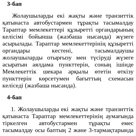
3-бап
Жолаушыларды екi жақты және транзиттiк
қатынаста автобустармен тұрақты тасымалдау
Тараптар мемлекеттерi құзыреттi органдарының
келiсiмi бойынша (жазбаша нысанда) жүзеге
асырылады. Тараптар мемлекеттерiнiң құзыреттi
органдары кестенi, тасымалдаушы
жолаушыларды отырғызу мен түсiрудi жүзеге
асыратын аялдама пункттерiн, соның iшiнде
Мемлекеттiк шекара арқылы өтетiн өткiзу
пункттерiн көрсетумен бағыттың схемасын
келiседi (жазбаша нысанда).
4-бап
1. Жолаушыларды екi жақты және транзиттiк
қатынаста Тараптар мемлекеттерiнiң аумағында
тiркелген автобустармен тұрақты емес
тасымалдау осы баптың 2 және 3-тармақтарында