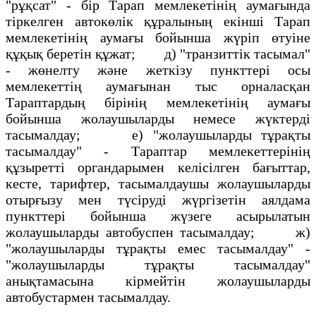
"рұқсат" - бiр Тарап мемлекетiнiң аумағында
тiркелген автокөлiк құралының екiншi Тарап
мемлекетiнiң аумағы бойынша жүрiп өтуiне
құқық беретiн құжат; д) "транзиттiк тасымал"
- жөнелту және жеткiзу пункттерi осы
мемлекеттiң аумағынан тыс орналасқан
Тараптардың бiрiнiң мемлекетiнiң аумағы
бойынша жолаушыларды немесе жүктердi
тасымалдау; e) "жолаушыларды тұрақты
тасымалдау" - Тараптар мемлекеттерiнiң
құзыреттi органдарымен келiсiлген бағыттар,
кесте, тарифтер, тасымалдаушы жолаушыларды
отырғызу мен түсiрудi жүргiзетiн аялдама
пункттерi бойынша жүзеге асырылатын
жолаушыларды автобуспен тасымалдау; ж)
"жолаушыларды тұрақты емес тасымалдау" -
"жолаушыларды тұрақты тасымалдау"
анықтамасына кiрмейтiн жолаушыларды
автобустармен тасымалдау.