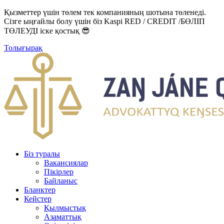
Қызметтер үшін төлем тек компанияның шотына төленеді.
Сізге ыңғайлы болу үшін біз Kaspi RED / CREDIT /БӨЛІП
ТӨЛЕУДІ іске қостық 😎
Толығырақ
Біз туралы
Вакансиялар
Пікірлер
Байланыс
Бланктер
Кейстер
Қылмыстық
Азаматтық