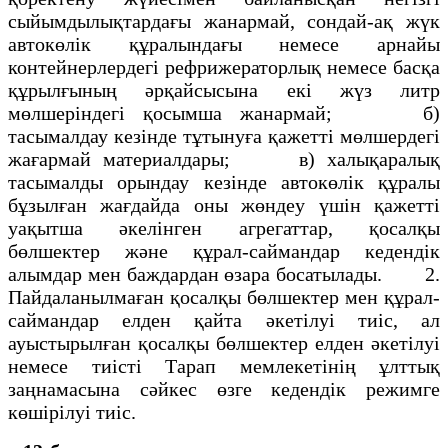
сыйымдылықтардағы жанармай, сондай-ақ жүк
автокөлiк құралындағы немесе арнайы
контейнерлердегi рефрижераторлық немесе басқа
құрылғының әрқайсысына екi жүз литр
мөлшерiндегi қосымша жанармай; б)
тасымалдау кезiнде тұтынуға қажеттi мөлшердегi
жағармай материалдары; в) халықаралық
тасымалды орындау кезiнде автокөлiк құралы
бұзылған жағдайда оны жөндеу үшiн қажеттi
уақытша әкелiнген агрегаттар, қосалқы
бөлшектер және құрал-саймандар кедендiк
алымдар мен баждардан өзара босатылады. 2.
Пайдаланылмаған қосалқы бөлшектер мен құрал-
саймандар елден қайта әкетiлуi тиiс, ал
ауыстырылған қосалқы бөлшектер елден әкетiлуi
немесе тиiстi Тарап мемлекетiнiң ұлттық
заңнамасына сәйкес өзге кедендiк режимге
көшiрiлуi тиiс.