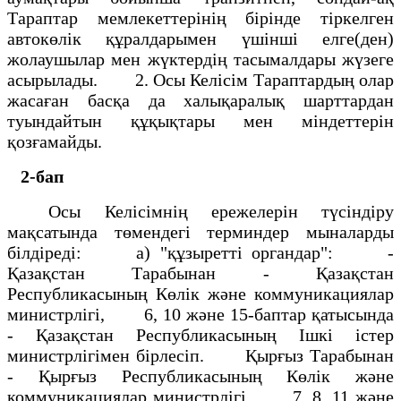
Тараптар мемлекеттерiнiң бiрiнде тiркелген
автокөлiк құралдарымен үшiншi елге(ден)
жолаушылар мен жүктердiң тасымалдары жүзеге
асырылады. 2. Осы Келiсiм Тараптардың олар
жасаған басқа да халықаралық шарттардан
туындайтын құқықтары мен мiндеттерiн
қозғамайды.
2-бап
Осы Келiсiмнiң ережелерiн түсiндiру
мақсатында төмендегi терминдер мыналарды
бiлдiредi: а) "құзыреттi органдар": -
Қазақстан Тарабынан - Қазақстан
Республикасының Көлiк және коммуникациялар
министрлiгi, 6, 10 және 15-баптар қатысында
- Қазақстан Республикасының Iшкi iстер
министрлiгiмен бiрлесiп. Қырғыз Тарабынан
- Қырғыз Республикасының Көлiк және
коммуникациялар министрлiгi, 7, 8, 11 және