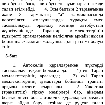
автобусты басқа автобуспен ауыстырған кезде
талап етiлмейдi. 4. Осы баптың 2 тармағында
және 3 тармақтың "а" тармақшасында
көрсетiлген жолаушыларды тұрақты емес
тасымалдауды орындау кезiнде автобустың
жүргiзушiсiнде Тараптар мемлекеттерiнiң
құзыреттi органдарымен келiсiлген арнайы нысан
бойынша жасалған жолаушылардың тiзiмi болуы
тиiс.
5-бап
1. Автокөлік құралдарымен жүктерді
тасымалдау рұқсат болмаса да: 1) екі Тарап
мемлекеттерінің арасында; 2) екі Тарап
мемлекеттерінің аумақтары бойынша транзит
арқылы жүзеге асырылады. 2. Уақытша
(транзиттік) тіркеу нөмірлері бар, айырым
белгілерінсіз бос автокөлік құралдарын межелі
жерге айдап бару кезінде де рұқсат талап