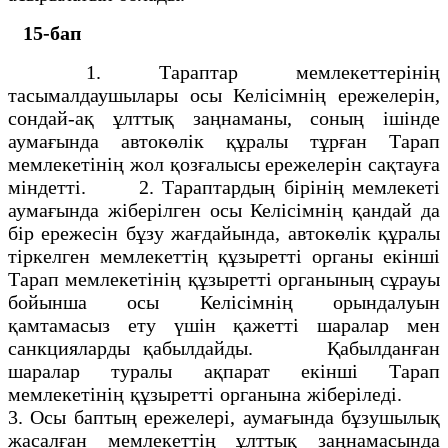
15-бап
1. Тараптар мемлекеттерiнiң
тасымалдаушылары осы Келiсiмнiң ережелерiн,
сондай-ақ ұлттық заңнаманы, соның iшiнде
аумағында автокөлiк құралы тұрған Тарап
мемлекетiнiң жол қозғалысы ережелерiн сақтауға
мiндеттi. 2. Тараптардың бiрiнiң мемлекетi
аумағында жiберiлген осы Келiсiмнiң қандай да
бiр ережесiн бұзу жағдайында, автокөлiк құралы
тiркелген мемлекеттiң құзыреттi органы екiншi
Тарап мемлекетiнiң құзыреттi органының сұрауы
бойынша осы Келiсiмнiң орындалуын
қамтамасыз ету үшiн қажеттi шаралар мен
санкцияларды қабылдайды. Қабылданған
шаралар туралы ақпарат екiншi Тарап
мемлекетiнiң құзыреттi органына жiберiледi.
3. Осы баптың ережелерi, аумағында бұзушылық
жасалған мемлекеттiң ұлттық заңнамасында