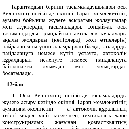
Тараптардың бiрiнiң тасымалдаушылары осы
Келiсiмнiң негiзiнде екiншi Тарап мемлекетiнiң
аумағы бойынша жүзеге асыратын жолаушылар
мен жүктердiң тасымалдары, сондай-ақ осы
тасымалдарды орындайтын автокөлiк құралдары
ақылы жолдарды (көпiрлердi, жол өтпелерiн)
пайдаланғаны үшiн алымдардан басқа, жолдарды
пайдалануға немесе күтiп ұстауға, автокөлiк
құралдарын иеленуге немесе пайдалануға
байланысты алымдар мен салықтардан
босатылады.
12-бап
1. Осы Келiсiмнiң негiзiнде тасымалдарды
жүзеге асыру кезiнде екiншi Тарап мемлекетiнiң
аумағына әкелiнетiн: а) автокөлiк құралының
тиiстi моделi үшiн көзделген, техникалық және
конструкциялық жағынан қозғалтқыштың
қоректену жүйесiмен байланысқан негiзгi