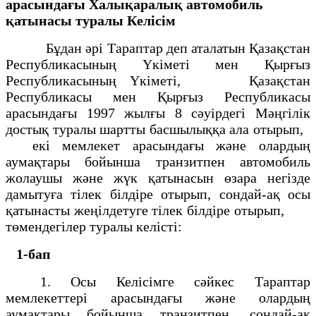
арасындағы Халықаралық автомобиль
қатынасы туралы Келісім
Бұдан әрi Тараптар деп аталатын Қазақстан
Республикасының Үкiметi мен Қырғыз
Республикасының Үкiметi, Қазақстан
Республикасы мен Қырғыз Республикасы
арасындағы 1997 жылғы 8 сәуiрдегi Мәңгiлiк
достық туралы шартты басшылыққа ала отырып,
екi мемлекет арасындағы және олардың
аумақтары бойынша транзитпен автомобиль
жолаушы және жүк қатынасын өзара негiзде
дамытуға тiлек бiлдiре отырып, сондай-ақ осы
қатынасты жеңiлдетуге тiлек бiлдiре отырып,
төмендегiлер туралы келiстi:
1-бап
1. Осы Келiсiмге сәйкес Тараптар
мемлекеттерi арасындағы және олардың
аумақтары бойынша транзитпен, сондай-ақ