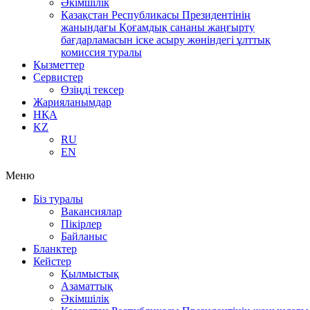
Әкімшілік
Қазақстан Республикасы Президентінің
жанындағы Қоғамдық сананы жаңғырту
бағдарламасын іске асыру жөніндегі ұлттық
комиссия туралы
Қызметтер
Сервистер
Өзіңді тексер
Жарияланымдар
НҚА
KZ
RU
EN
Меню
Біз туралы
Вакансиялар
Пікірлер
Байланыс
Бланктер
Кейстер
Қылмыстық
Азаматтық
Әкімшілік