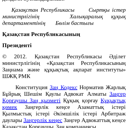
Қазақстан Республикасы
Сыртқы iстер
министрлiгiнiң
Халықаралық құқық
департаментiнiң
Бөлiм бастығы
Қазақстан Республикасының
Президенті
© 2012. Қазақстан Республикасы Әділет
министрлігінің «Қазақстан Республикасының
Заңнама және құқықтық ақпарат институты»
ШЖҚ РМК
Конституция
Заң Кодекс
Норматив Жарлық
Бұйрық Шешім Қаулы Адвокат Алматы
Заңгер
Қорғаушы Заң қызметі
Құқық қорғау
Құқықтық
қөмек
Заңгерлік кеңсе Азаматтық істері
Қылмыстық істері Әкімшілік істері Арбитраж
даулары
Заңгерлік кеңес
Заңгер Адвокаттық кеңсе
Қазақстан Қорғаушы Заң компаниясы