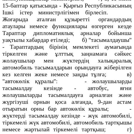
15-баптар қатысында - Қырғыз Республикасының
Iшкi iстер министрлiгiмен бiрлесiп.
Жоғарыда аталған құзыреттi органдардың
атаулары немесе функциялары өзгерген кезде
Тараптар дипломатиялық арналар бойынша
уақтылы хабардар етiледi; б) "тасымалдаушы"
- Тараптардың бiрiнiң мемлекетi аумағында
тiркелген және ұлттық заңнамаға сәйкес
жолаушылар мен жүктердiң халықаралық
автомобиль тасымалдарын орындауға жiберiлген
кез келген жеке немесе заңды тұлға; в)
"автокөлiк құралы": - жолаушыларды
тасымалдау кезiнде - автобус, яғни
жолаушыларды тасымалдауға арналған және
жүргiзушi орнын қоса алғанда, 9-дан астам
отыратын орны бар автокөлiк құралы; -
жүктердi тасымалдау кезiнде - жүк автомобилi,
тiркемелi жүк автомобилi, автомобиль тартқышы
немесе жартылай тiркемелi тартқыш; г)