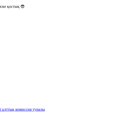
ске қостық 😎
і ұлттық комиссия туралы