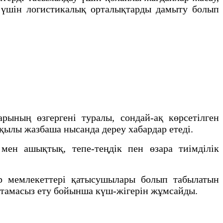
у үшін логистикалық орталықтарды дамыту болып
ының өзгергені туралы, сондай-ақ көрсетілген
рқылы жазбаша нысанда дереу хабардар етеді.
мен ашықтық, тепе-теңдік пен өзара тиімділік
р мемлекеттері қатысушылары болып табылатын
тамасыз ету бойынша күш-жігерін жұмсайды.