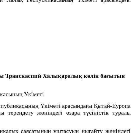
ғы Транскаспий Халықаралық көлік бағытын
икасының Үкіметі
публикасының Үкіметі арасындағы Қытай-Еуропа
 тереңдету жөніндегі өзара түсіністік туралы
икалық саясатының ұштасуын нығайту жөніндегі