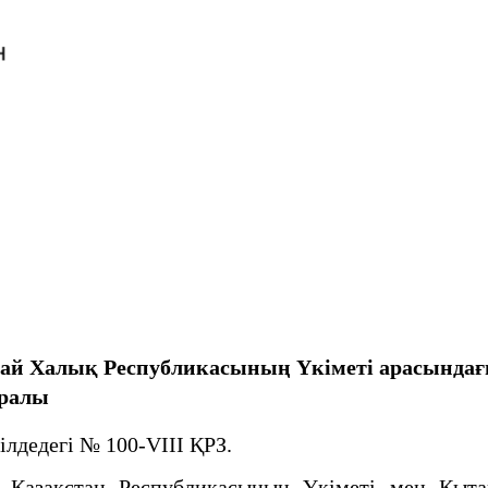
тай Халық Республикасының Үкіметі арасында
уралы
лдедегі № 100-VIII ҚРЗ.
азақстан Республикасының Үкіметі мен Қыта