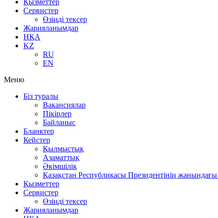
Қызметтер
Сервистер
Өзіңді тексер
Жарияланымдар
НҚА
KZ
RU
EN
Меню
Біз туралы
Вакансиялар
Пікірлер
Байланыс
Бланктер
Кейстер
Қылмыстық
Азаматтық
Әкімшілік
Қазақстан Республикасы Президентінің жанындағы 
Қызметтер
Сервистер
Өзіңді тексер
Жарияланымдар