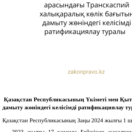
Қазақстан Республикасының Үкіметі мен Қы
дамыту жөніндегі келісімді ратификациялау т
Қазақстан Республикасының Заңы 2024 жылғы 1 ші
2023 жылғы 17 қазанда Бейжіңде жасалған Қ