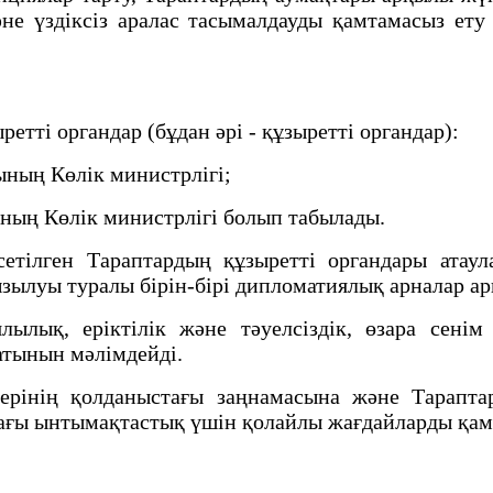
әне үздіксіз аралас тасымалдауды қамтамасыз ет
етті органдар (бұдан әрі - құзыретті органдар):
ның Көлік министрлігі;
ың Көлік министрлігі болып табылады.
лген Тараптардың құзыретті органдары атаулар
зылуы туралы бірін-бірі дипломатиялық арналар а
ық, еріктілік және тәуелсіздік, өзара сенім 
латынын мәлімдейді.
інің қолданыстағы заңнамасына және Тарапта
ағы ынтымақтастық үшін қолайлы жағдайларды қам