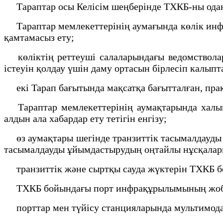
Тараптар осы Келісім шеңберінде ТХКБ-ны одан 
Тараптар мемлекеттерінің аумағында көлік инфра
қамтамасыз ету;
көліктің реттеуші салаларындағы ведомствола
істеуін қолдау үшін даму ортасын бірлесіп калып
екі Taрaп бағытында мақсатқа бағытталған, прак
Тараптар мемлекеттерінің аумақтарында халық
алдын ала хабардар ету тетігін енгізу;
өз аумақтары шегінде транзиттік тасымалдауды ж
тасымалдауды ұйымдастырудың оңтайлы нұсқаларын
транзиттік және сыртқы сауда жүктерін ТХКБ бо
ТХКБ бойындағы порт инфрақұрылымының жоба
порттар мен түйісу станцияларында мультимодал