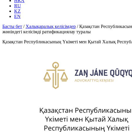
НҚА
RU
KZ
EN
Басты бет
/
Халықаралық келісімдер
/
Қазақстан Республикасы
жөніндегі келісімді ратификациялау туралы
Қазақстан Республикасының Үкіметі мен Қытай Халық Республ