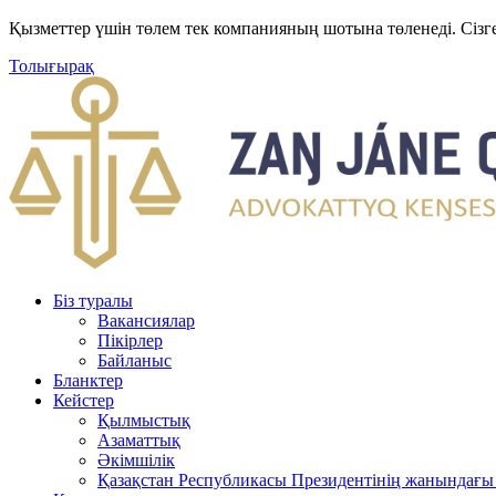
Қызметтер үшін төлем тек компанияның шотына төленеді. Сізг
Толығырақ
Біз туралы
Вакансиялар
Пікірлер
Байланыс
Бланктер
Кейстер
Қылмыстық
Азаматтық
Әкімшілік
Қазақстан Республикасы Президентінің жанындағы 