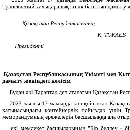
Транскаспий халықаралық көлік бағытын дамыту 
Қазақстан Республикасының
Қ. ТОҚАЕВ
Президенті
Қазақстан Республикасының Үкіметі мен Қыт
дамыту жөніндегі келісім
Бұдан әрі Тараптар деп аталатын Қазақстан Ре
2023 жылғы 17 мамырда қол қойылған Қазақста
қатынасындағы контейнерлік пойыздар үшін Тр
меморандумның ережелерін басшылыққа ала оты
екі мемлекет басшыларының "Бір белдеу - бір