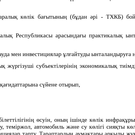
алық көлік бағытының (бұдан әрі - ТХКБ) бойы
қ Республикасы арасындағы практикалық ынты
уда мен инвестициялар ұлғайтуды ынталандыруға н
жүргізуші субъектілерінің экономикалық тиімді
 қағидаттарына сүйене отырып,
еттілігінің өсуін, оның ішінде көлік инфрақұры
, теміржол, автомобиль және су көлігі сияқты көл
циялар тарту, Тараптардың аумақтары арқылы жүк