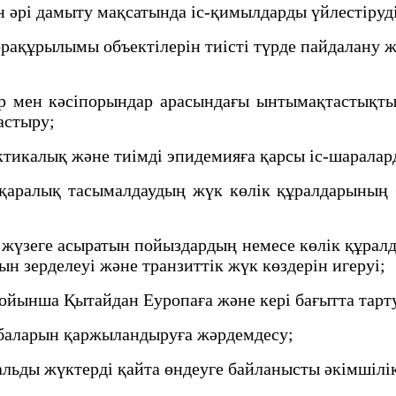
әрі дамыту мақсатында іс-қимылдарды үйлестіруді
құрылымы объектілерін тиісті түрде пайдалану жай
р мен кәсіпорындар арасындағы ынтымақтастықты
тастыру;
тикалық және тиімді эпидемияға қарсы іс-шаралар
аралық тасымалдаудың жүк көлік құралдарының 
үзеге асыратын пойыздардың немесе көлік құралд
 зерделеуі және транзиттік жүк көздерін игеруі;
йынша Қытайдан Еуропаға және кері бағытта тарт
ларын қаржыландыруға жәрдемдесу;
ьды жүктерді қайта өндеуге байланысты әкімшілік