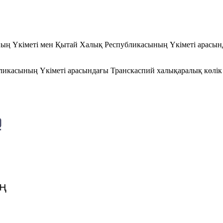
ның Үкіметі мен Қытай Халық Республикасының Үкіметі арасын
икасының Үкіметі арасындағы Транскаспий халықаралық көлік б