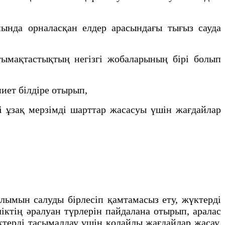
нда орналасқан елдер арасындағы тығыз сауда
мақтастықтың негізгі жобаларының бірі болып
иет білдіре отырып,
 ұзақ мерзімді шарттар жасасуы үшін жағдайлар
лымын салуды бірлесіп қамтамасыз ету, жүктерді
іктің әралуан түрлерін пайдалана отырып, аралас
терді тасымалдау үшін қолайлы жағдайлар жасау,