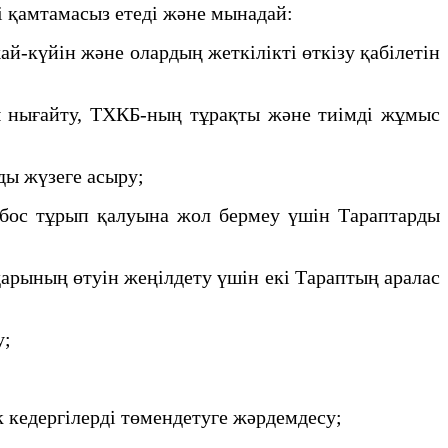
 қамтамасыз етеді және мынадай:
-күйін және олардың жеткілікті өткізу қабілетін
 нығайту, ТХКБ-ның тұрақты және тиімді жұмыс
ды жүзеге асыру;
бос тұрып қалуына жол бермеу үшін Тараптарды
арының өтуін жеңілдету үшін екі Тараптың аралас
у;
 кедергілерді төмендетуге жәрдемдесу;