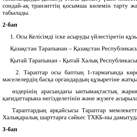
сондай-ақ транзиттің қосымша көлемін тарту ж
табылады.
2-бап
1. Осы Келісімді іске асыруды үйлестіретін құзыр
Қазақстан Тарапынан – Қазақстан Республикасы
Қытай Тарапынан - Қытай Халық Республикасын
2. Тараптар осы баптың 1-тармағында көрсеті
мәселелердің басқа органдардың құзыретіне жатқы
өздерінің арасындағы ынтымақтастық жариялыл
қағидаттарына негізделетінін және жүзеге асыры
Тараптардың әрқайсысы Тараптар мемлекеттер
Халықаралық шарттарға сәйкес ТХКБ-ны дамытуд
3-бап