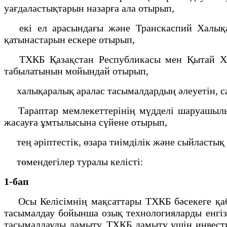
уағдаластықтарын назарға ала отырып,
екі ел арасындағы және Транскаспий Халықар
қатынастарын ескере отырып,
ТХКБ Қазақстан Республикасы мен Қытай Халы
табылатынын мойындай отырып,
халықаралық аралас тасымалдардың әлеуетін, са
Тараптар мемлекеттерінің мүдделі шаруашылық 
жасауға ұмтылысына сүйене отырып,
тең әріптестік, өзара тиімділік және сыйластық
төмендегілер туралы келісті:
1-бап
Осы Келісімнің мақсаттары ТХКБ бәсекеге қабіл
тасымалдау бойынша озық технологияларды енгізу
тасымалдауды дамыту, ТХКБ дамыту үшін инвести