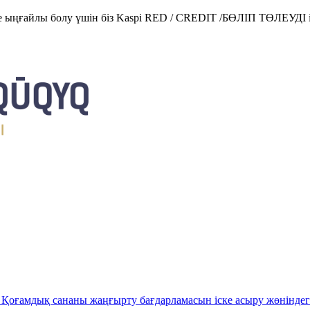
е ыңғайлы болу үшін біз Kaspi RED / CREDIT /БӨЛІП ТӨЛЕУДІ і
Қоғамдық сананы жаңғырту бағдарламасын іске асыру жөніндег