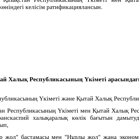
жөніндегі келісім ратификациялансын.
ай Халық Республикасының Үкіметі арасында
спубликасының Үкіметі және Қытай Халық Республ
н Республикасының Үкіметі мен Қытай Халық Рес
анскаспий халықаралық көлік бағытын дамытуды
рып,
 жол" бастамасы мен "Нұрлы жол" жаңа эконом