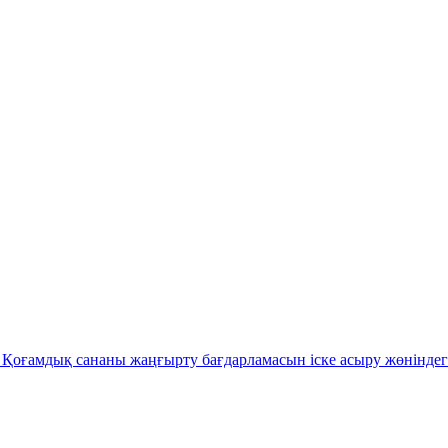
Қоғамдық сананы жаңғырту бағдарламасын іске асыру жөніндег