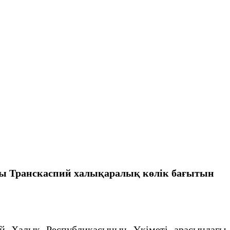
ғы Транскаспий халықаралық көлік бағытын
й Халық Республикасының Үкіметі арасындағы