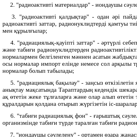
2. "радиоактивті материалдар" - иондаушы сәуле
3. "радиоактивті қалдықтар" - одан әрі пайда
радиоактивті заттар, радионуклидтерді қамтуы ти
мен құрылғылар;
4. "радиациялық-қауіпті заттар" - әртүрлі себе
және табиғи радионуклидтерден радиоактивтілік
нормалармен белгіленген мәннен асатын жабдықта
осы нормалар импорт елінде немесе сол арқылы т
нормалар болып табылады;
5. "радиациялық бақылау" - заңсыз өткізілетін 
анықтау мақсатында Тараптардың кедендік шекарас
ақ өтетін жеке тұлғаларға және олар алып өтеті
құралдарын қолдана отырып жүргізетін іс-шарала
6. "табиғи радиациялық фон" - ғарыштық сәулеле
организмінде табиғи түрде таралған табиғи радио
7. "иондаушы сәулелену" - ортамен өзара жанасқа