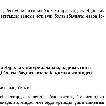
қ Республикасының Үкіметі арасындағы Ядролық
аттарды заңсыз өткізуді болғызбаудағы өзара іс-
ы Ядролық материалдарды, радиоактивті
і болғызбаудағы өзара іс-қимыл жөніндегі
касының Үкіметі
ті заттарды кедендік бақылаудың Тараптардың
алықаралық міндеттемелерді орындау үшін маңызды