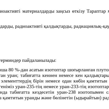
ктивті материалдарды заңсыз өткізу Тараптар мем
ды, радиоактивті қалдықтарды, радиациялық-қауіп
терминдер пайдаланылады:
а 80 %-дан асатын изотоптар шоғырланған плутон
ан уран; табиғатта кеннен немесе кен қалдықтар
лементтердің бірін немесе одан көбін қамтитын 
геніміз уран-235-тің немесе уран-233-тің изотоп
нда табиғатта кездесетін уран-238 изотопымен 
да қамтитын уранды және бөлінетін (ыдырайтын) р