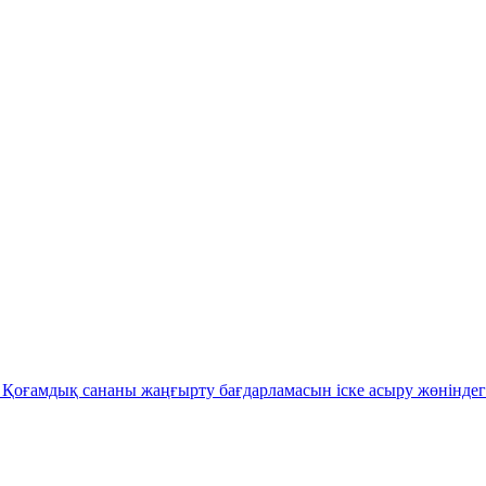
Қоғамдық сананы жаңғырту бағдарламасын іске асыру жөніндег