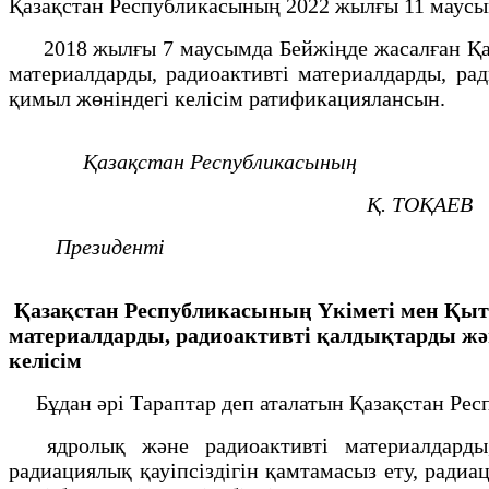
Қазақстан Республикасының 2022 жылғы 11 маус
2018 жылғы 7 маусымда Бейжіңде жасалған Қаз
материалдарды, радиоактивті материалдарды, рад
қимыл жөніндегі келісім ратификациялансын.
Қазақстан Республикасының
Қ. ТОҚАЕВ
Президенті
Қазақстан Республикасының Үкіметі мен Қыт
материалдарды, радиоактивті қалдықтарды және
келісім
Бұдан әрі Тараптар деп аталатын Қазақстан Ре
ядролық және радиоактивті материалдарды, р
радиациялық қауіпсіздігін қамтамасыз ету, ради