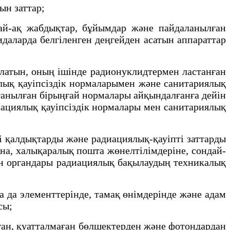
ын заттар;
дай-ақ жабдықтар, бұйымдар және пайдаланылған
идаларда белгіленген деңгейден асатын аппараттар
олатын, оның ішінде радионуклидтермен ластанған
лық қауіпсіздік нормаларымен және санитариялық
танылған бірыңғай нормалары айқындалғанға дейін
иациялық қауіпсіздік нормалары мен санитариялық
і қалдықтарды және радиациялық-қауіпті заттарды
ына, халықаралық пошта жөнелтілімдеріне, сондай-
ден органдары радиациялық бақылаудың техникалық
 да элементтерінде, тамақ өнімдерінде және адам
асы;
лған, қуатталмаған бөлшектерден және фотондардан