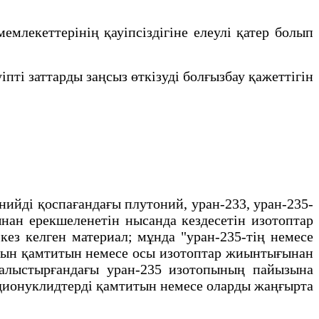
лекеттерінің қауіпсіздігіне елеулі қатер болып
ті заттарды заңсыз өткізуді болғызбау қажеттігін
ийді қоспағандағы плутоний, уран-233, уран-235-
ынан ерекшеленетін нысанда кездесетін изотоптар
кез келген материал; мұнда "уран-235-тің немесе
тарын қамтитын немесе осы изотоптар жиынтығынан
салыстырғандағы уран-235 изотопының пайызына
адионуклидтерді қамтитын немесе оларды жаңғырта