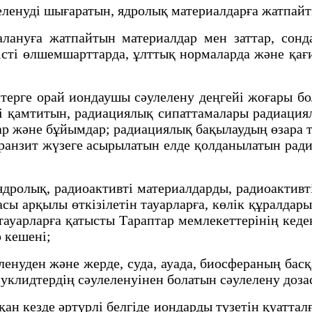
ленуді шығаратын, ядролық материалдарға жатпайт
лануға жатпайтын материалдар мен заттар, сон
істі өлшемшарттарда, ұлттық нормаларда және қағ
птерге орай иондаушы сәулелену деңгейі жоғары б
ті қамтитын, радиациялық сипаттамалары радиация
р және бұйымдар; радиациялық бақылаудың өзара 
ранзит жүзеге асырылатын елде қолданылатын рад
ядролық, радиоактивті материалдарды, радиоактивт
ы арқылы өткізілетін тауарларға, көлік құралдар
н тауарларға қатысты Тараптар мемлекеттерінің ке
р кешені;
нуден және жерде, суда, ауада, биосфераның басқа
нуклидтердің сәулеленуінен болатын сәулелену доз
н кезде әртүрлі белгіде иондарды түзетін қуатта