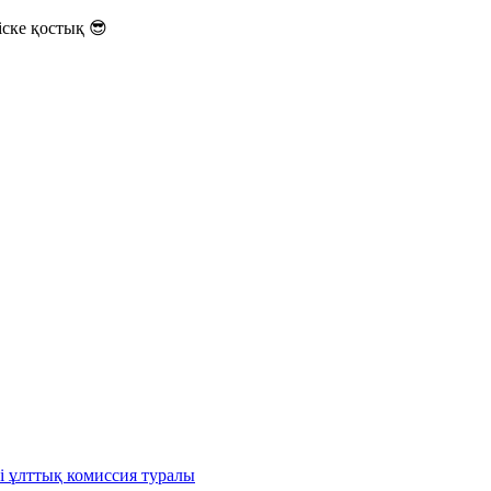
ске қостық 😎
і ұлттық комиссия туралы