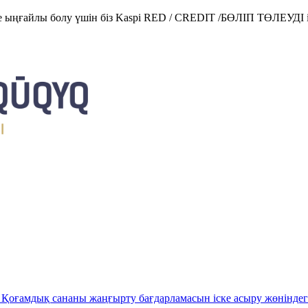
е ыңғайлы болу үшін біз Kaspi RED / CREDIT /БӨЛІП ТӨЛЕУДІ і
Қоғамдық сананы жаңғырту бағдарламасын іске асыру жөніндег