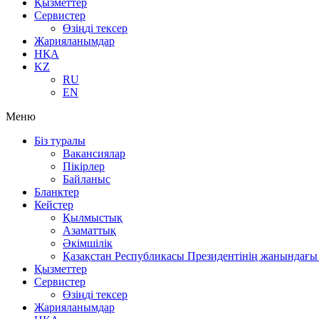
Қызметтер
Сервистер
Өзіңді тексер
Жарияланымдар
НҚА
KZ
RU
EN
Меню
Біз туралы
Вакансиялар
Пікірлер
Байланыс
Бланктер
Кейстер
Қылмыстық
Азаматтық
Әкімшілік
Қазақстан Республикасы Президентінің жанындағы 
Қызметтер
Сервистер
Өзіңді тексер
Жарияланымдар