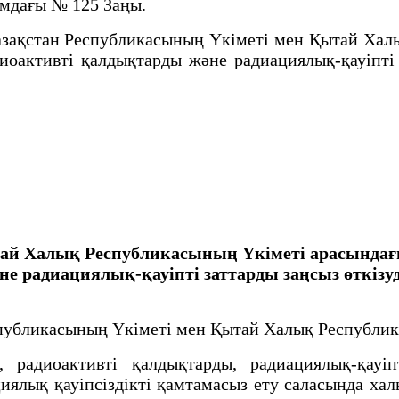
ымдағы № 125 Заңы.
ақстан Республикасының Үкіметі мен Қытай Халы
иоактивті қалдықтарды және радиациялық-қауіпті з
ай Халық Республикасының Үкіметі арасындағ
 радиациялық-қауіпті заттарды заңсыз өткізуд
спубликасының Үкіметі мен Қытай Халық Республи
адиоактивті қалдықтарды, радиациялық-қауіп
ациялық қауіпсіздікті қамтамасыз ету саласында х