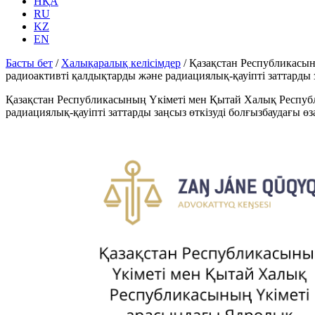
НҚА
RU
KZ
EN
Басты бет
/
Халықаралық келісімдер
/
Қазақстан Республикасын
радиоактивті қалдықтарды және радиациялық-қауіпті заттарды з
Қазақстан Республикасының Үкіметі мен Қытай Халық Республ
радиациялық-қауіпті заттарды заңсыз өткізуді болғызбаудағы өз