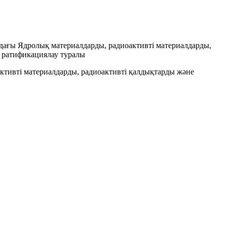
ағы Ядролық материалдарды, радиоактивті материалдарды,
ді ратификациялау туралы
тивті материалдарды, радиоактивті қалдықтарды және