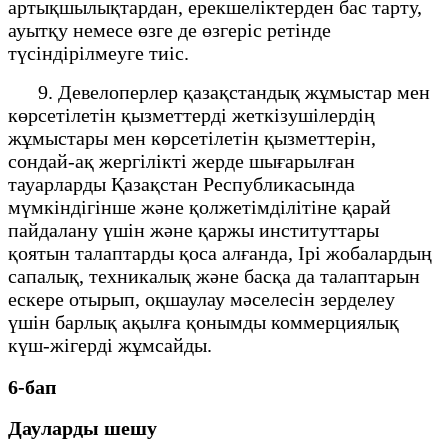
артықшылықтардан, ерекшеліктерден бас тарту,
ауытқу немесе өзге де өзгеріс ретінде
түсіндірілмеуге тиіс.
9. Девелоперлер қазақстандық жұмыстар мен
көрсетілетін қызметтерді жеткізушілердің
жұмыстары мен көрсетілетін қызметтерін,
сондай-ақ жергілікті жерде шығарылған
тауарларды Қазақстан Республикасында
мүмкіндігінше және қолжетімділітіне қарай
пайдалану үшін және қаржы институттары
қоятын талаптарды қоса алғанда, Ірі жобалардың
сапалық, техникалық және басқа да талаптарын
ескере отырып, оқшаулау мәселесін зерделеу
үшін барлық ақылға қонымды коммерциялық
күш-жігерді жұмсайды.
6-бап
Дауларды шешу