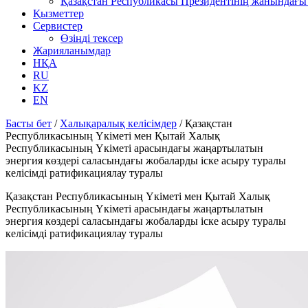
Қазақстан Республикасы Президентінің жанындағы 
Қызметтер
Сервистер
Өзіңді тексер
Жарияланымдар
НҚА
RU
KZ
EN
Басты бет
/
Халықаралық келісімдер
/
Қазақстан
Республикасының Үкіметі мен Қытай Халық
Республикасының Үкіметі арасындағы жаңартылатын
энергия көздері саласындағы жобаларды іске асыру туралы
келісімді ратификациялау туралы
Қазақстан Республикасының Үкіметі мен Қытай Халық
Республикасының Үкіметі арасындағы жаңартылатын
энергия көздері саласындағы жобаларды іске асыру туралы
келісімді ратификациялау туралы