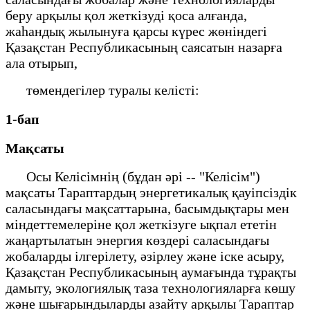
беру арқылы қол жеткізуді қоса алғанда,
жаһандық жылынуға қарсы күрес жөніндегі
Қазақстан Республикасының саясатын назарға
ала отырып,
төмендегілер туралы келісті:
1-бап
Мақсаты
Осы Келісімнің (бұдан әрі -- "Келісім")
мақсаты Тараптардың энергетикалық қауіпсіздік
саласындағы мақсаттарына, басымдықтары мен
міндеттемелеріне қол жеткізуге ықпал ететін
жаңартылатын энергия көздері саласындағы
жобаларды ілгерілету, әзірлеу және іске асыру,
Қазақстан Республикасының аумағында тұрақты
дамыту, экологиялық таза технологияларға көшу
және шығарындыларды азайту арқылы Тараптар