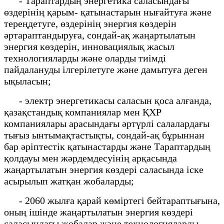
- Тараптардың энергетика саласындағы
өздерінің қарым- қатынастарын нығайтуға және
тереңдетуге, өздерінің энергия көздерін
әртараптандыруға, сондай-ақ жаңартылатын
энергия көздерін, инновациялық жасыл
технологияларды және оларды тиімді
пайдалануды ілгерілетуге және дамытуға деген
ықыласын;
- электр энергетикасы саласын қоса алғанда,
қазақстандық компаниялар мен ҚХР
компаниялары арасындағы әртүрлі салалардағы
тығыз ынтымақтастықты, сондай-ақ бұрыннан
бар әріптестік қатынастарды және Тараптардың
қолдауы мен жәрдемдесуінің арқасында
жаңартылатын энергия көздері саласында іске
асырылып жатқан жобаларды;
- 2060 жылға қарай көміртегі бейтараптығына,
оның ішінде жаңартылатын энергия көздері
саласындағы жобалар және технологияларды