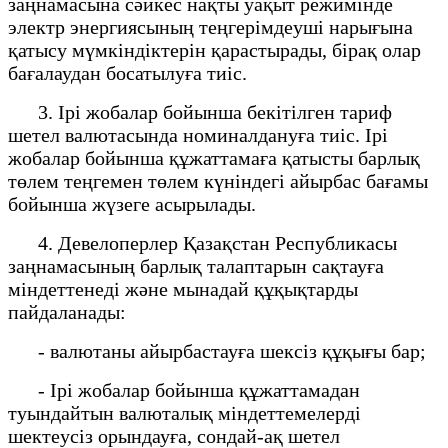
заңнамасына сәйкес нақты уақыт режимінде
электр энергиясының теңгерімдеуші нарығына
қатысу мүмкіндіктерін қарастырады, бірақ олар
бағалаудан босатылуға тиіс.
3. Ірі жобалар бойынша бекітілген тариф
шетел валютасында номиналдануға тиіс. Ірі
жобалар бойынша құжаттамаға қатысты барлық
төлем теңгемен төлем күніндегі айырбас бағамы
бойынша жүзеге асырылады.
4. Девелоперлер Қазақстан Республикасы
заңнамасының барлық талаптарын сақтауға
міндеттенеді және мынадай құқықтарды
пайдаланады:
- валютаны айырбастауға шексіз құқығы бар;
- Ірі жобалар бойынша құжаттамадан
туындайтын валюталық міндеттемелерді
шектеусіз орындауға, сондай-ақ шетел