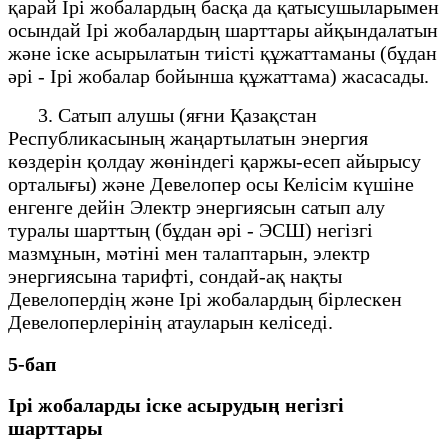
қарай Ірі жобалардың басқа да қатысушыларымен
осындай Ірі жобалардың шарттары айқындалатын
және іске асырылатын тиісті құжаттаманы (бұдан
әрі - Ірі жобалар бойынша құжаттама) жасасады.
3. Сатып алушы (яғни Қазақстан
Республикасының жаңартылатын энергия
көздерін қолдау жөніндегі қаржы-есеп айырысу
орталығы) және Девелопер осы Келісім күшіне
енгенге дейін Электр энергиясын сатып алу
туралы шарттың (бұдан әрі - ЭСШ) негізгі
мазмұнын, мәтіні мен талаптарын, электр
энергиясына тарифті, сондай-ақ нақты
Девелопердің және Ірі жобалардың бірлескен
Девелоперлерінің атауларын келіседі.
5-бап
Ірі жобаларды іске асырудың негізгі
шарттары