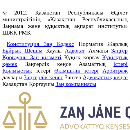
© 2012. Қазақстан Республикасы Әділет
министрлігінің «Қазақстан Республикасының
Заңнама және құқықтық ақпарат институты»
ШЖҚ РМК
Конституция Заң Кодекс
Норматив Жарлық
Бұйрық Шешім
Қаулы
Адвокат
Алматы
Заңгер
Қорғаушы Заң қызметі
Құқық қорғау
Құқықтық
қөмек
Заңгерлік кеңсе Азаматтық
істері
Қылмыстық
істері
Әкімшілік істері
Арбитраж
даулары
Заңгерлік кеңес
Заңгер
Адвокаттық кеңсе
Қазақстан Қорғаушы
Заң компаниясы