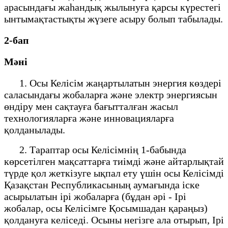
арасындағы жаһандық жылынуға қарсы күрестегі
ынтымақтастықты жүзеге асыру болып табылады.
2-бап
Мәні
1. Осы Келісім жаңартылатын энергия көздері
саласындағы жобаларға және электр энергиясын
өндіру мен сақтауға бағытталған жасыл
технологияларға және инновацияларға
қолданылады.
2. Тараптар осы Келісімнің 1-бабында
көрсетілген мақсаттарға тиімді және айтарлықтай
түрде қол жеткізуге ықпал ету үшін осы Келісімді
Қазақстан Республикасының аумағында іске
асырылатын ірі жобаларға (бұдан әрі - Ірі
жобалар, осы Келісімге Қосымшадан қараңыз)
қолдануға келіседі. Осыны негізге ала отырып, Ірі