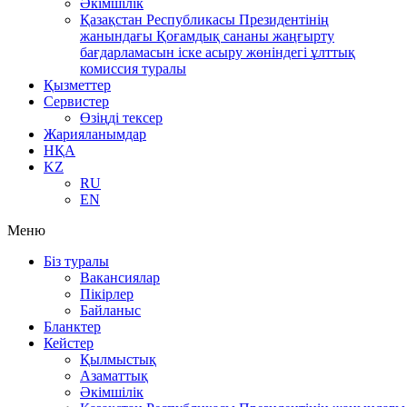
Әкімшілік
Қазақстан Республикасы Президентінің
жанындағы Қоғамдық сананы жаңғырту
бағдарламасын іске асыру жөніндегі ұлттық
комиссия туралы
Қызметтер
Сервистер
Өзіңді тексер
Жарияланымдар
НҚА
KZ
RU
EN
Меню
Біз туралы
Вакансиялар
Пікірлер
Байланыс
Бланктер
Кейстер
Қылмыстық
Азаматтық
Әкімшілік