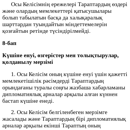
Осы Келісімнің ережелері Тараптардың өздері
және олардың мемлекеттері қатысушылары
болып табылатын басқа да халықаралық
шарттардан туындайтын міндеттемелерін
қозғайтын ретінде түсіндірілмейді.
8-бап
Күшіне енуі, өзгерістер мен толықтырулар,
қолданылу мерзімі
1. Осы Келісім оның күшіне енуі үшін қажетті
мемлекетішілік рәсімдерді Тараптардың
орындағаны туралы соңғы жазбаша хабарламаны
дипломатиялық арналар арқылы алған күннен
бастап күшіне енеді.
2. Осы Келісім белгіленбеген мерзімге
жасалады және Тараптардың бірі дипломатиялық
арналар арқылы екінші Тараптың оның