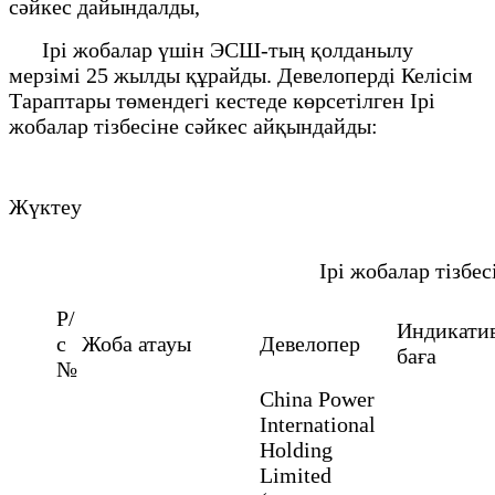
сәйкес дайындалды,
Ірі жобалар үшін ЭСШ-тың қолданылу
мерзімі 25 жылды құрайды. Девелоперді Келісім
Тараптары төмендегі кестеде көрсетілген Ірі
жобалар тізбесіне сәйкес айқындайды:
Жүктеу
Ірі жобалар тізбес
Р/
Индикатив
с
Жоба атауы
Девелопер
баға
№
China Power
International
Holding
Limited