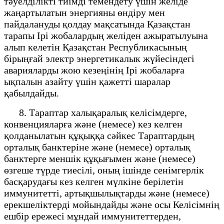
тәуелділікті тиімді темендету үшін желіде
жаңартылатын энергияны өндіру мен
пайдалануды қолдау мақсатында Қазақстан
тарапы Іpi жобалардың желіден ажыратылуына
алып келетін Қазақстан Республикасының
бірыңғай электр энергетикалык жүйесіндегі
аварияларды жою кезеңінің Ірі жобаларға
ықпалын азайту үшін қажетті шаралар
қабылдайды.
8. Тараптар халықаралық келісімдерге,
конвенцияларға және (немесе) кез келген
қолданылатын құқыққа сәйкес Тараптардың
орталық банктеріне және (немесе) орталық
банктерге меншік құқығымен және (немесе)
өзгеше түрде тиесілі, оның ішінде сенімгерлік
басқарудағы кез келген мүлкіне берілетін
иммунитетті, артықшылықтарды және (немесе)
ерекшеліктерді мойындайды және осы Келісімнің
ешбір ережесі мұндай иммунитеттерден,