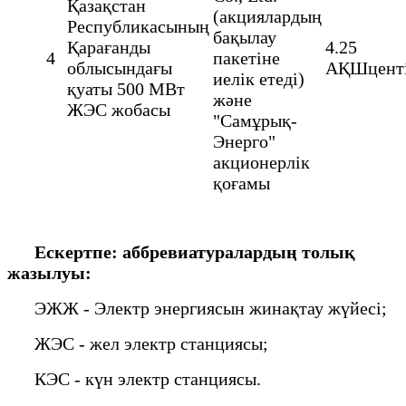
Қазақстан
(акциялардың
Республикасының
бақылау
Қарағанды
4.25
4
пакетіне
облысындағы
АҚШцент
иелік етеді)
қуаты 500 МВт
және
ЖЭС жобасы
"Самұрық-
Энерго"
акционерлік
қоғамы
Ескертпе: аббревиатуралардың
толық
жазылуы:
ЭЖЖ - Электр энергиясын жинақтау жүйесі;
ЖЭС - жел электр станциясы;
КЭС - күн электр станциясы.