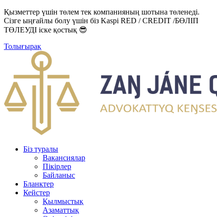
Қызметтер үшін төлем тек компанияның шотына төленеді.
Сізге ыңғайлы болу үшін біз Kaspi RED / CREDIT /БӨЛІП
ТӨЛЕУДІ іске қостық 😎
Толығырақ
Біз туралы
Вакансиялар
Пікірлер
Байланыс
Бланктер
Кейстер
Қылмыстық
Азаматтық