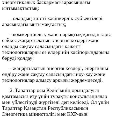
энергетикалық басқармасы арасындағы
ынтымақтастық;
- олардың тиісті кәсіпкерлік субъектілері
арасындағы ынтымақтастық;
- коммерциялық және нарықтық қағидаттарға
сәйкес жаңартылатын энергия көздері және
оларды сақтау саласындағы қажетті
технологияларды өз елдерінің кәсіпорындарына
беруді қолдау;
- жаңартылатын энергия көздері, энергияны
өндіру және сақтау саласындағы ноу-хау және
технологиялар алмасу арқылы жәрдемдеседі.
2. Тараптар осы Келісімнің орындалуын
қамтамасыз ету үшін тұрақты консультациялар
мен үйлестіруді жүргізеді деп келіседі. Ол үшін
Тараптар Қазақстан Республикасының
Энергетика министрлігі мен ҚХР-дың