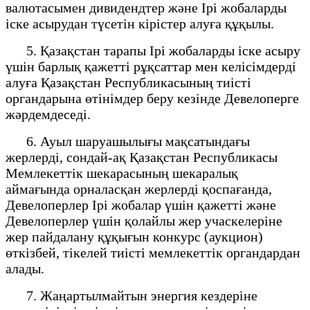
валютасымен дивидендтер және Ірі жобаларды
іске асырудан түсетін кірістер алуға құқылы.
5. Қазақстан тарапы Ірі жобаларды іске асыру
үшін барлық қажетті рұқсаттар мен келісімдерді
алуға Қазақстан Республикасының тиісті
органдарына өтінімдер беру кезінде Девелоперге
жәрдемдеседі.
6. Ауыл шаруашылығы мақсатындағы
жерлерді, сондай-ақ Қазақстан Республикасы
Мемлекеттік шекарасының шекаралық
аймағында орналасқан жерлерді қоспағанда,
Девелоперлер Ірі жобалар үшін қажетті және
Девелоперлер үшін қолайлы жер учаскелеріне
жер пайдалану құқығын конкурс (аукцион)
өткізбей, тікелей тиісті мемлекеттік органдардан
алады.
7. Жаңартылмайтын энергия кездеріне