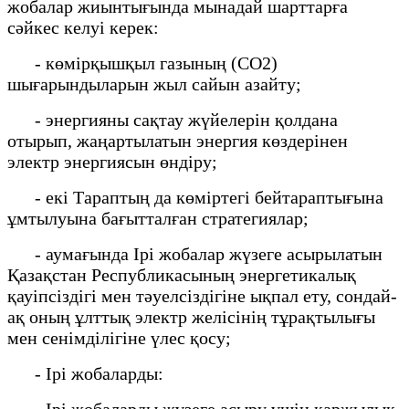
жобалар жиынтығында мынадай шарттарға
сәйкес келуі керек:
- көмірқышқыл газының (CO2)
шығарындыларын жыл сайын азайту;
- энергияны сақтау жүйелерін қолдана
отырып, жаңартылатын энергия көздерінен
электр энергиясын өндіру;
- екі Тараптың да көміртегі бейтараптығына
ұмтылуына бағытталған стратегиялар;
- аумағында Ірі жобалар жүзеге асырылатын
Қазақстан Республикасының энергетикалық
қауіпсіздігі мен тәуелсіздігіне ықпал ету, сондай-
ақ оның ұлттық электр желісінің тұрақтылығы
мен сенімділігіне үлес қосу;
- Ірі жобаларды:
- Ірі жобаларды жүзеге асыру үшін қаржылық