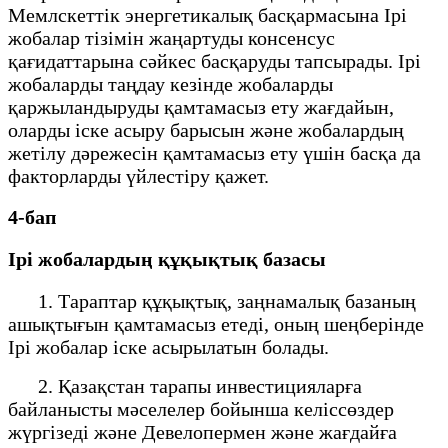
Мемлскеттік энергетикалық басқармасына Ірі
жобалар тізімін жаңартуды консенсус
қағидаттарына сәйкес басқаруды тапсырады. Ірі
жобаларды таңдау кезінде жобаларды
қаржыландыруды қамтамасыз ету жағдайын,
оларды іске асыру барысын және жобалардың
жетілу дәрежесін қамтамасыз ету үшін басқа да
факторларды үйлестіру қажет.
4-бап
Ірі жобалардың құқықтық базасы
1. Тараптар құқықтық, заңнамалық базаның
ашықтығын қамтамасыз етеді, оның шеңберінде
Ірі жобалар іске асырылатын болады.
2. Қазақстан тарапы инвестицияларға
байланысты мәселелер бойынша келіссөздер
жүргізеді және Девелопермен және жағдайға