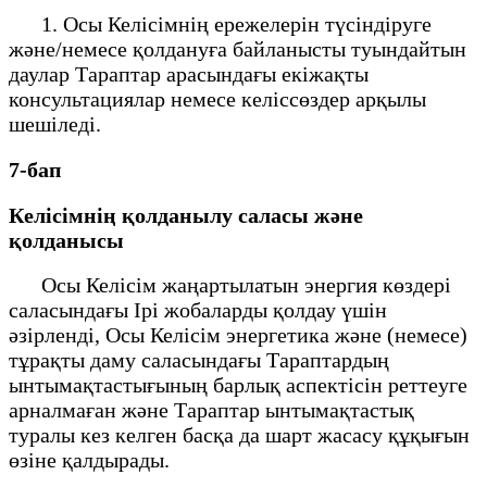
1. Осы Келісімнің ережелерін түсіндіруге
және/немесе қолдануға байланысты туындайтын
даулар Тараптар арасындағы екіжақты
консультациялар немесе келіссөздер арқылы
шешіледі.
7-бап
Келісімнің қолданылу саласы және
қолданысы
Осы Келісім жаңартылатын энергия көздері
саласындағы Ірі жобаларды қолдау үшін
әзірленді, Осы Келісім энергетика және (немесе)
тұрақты даму саласындағы Тараптардың
ынтымақтастығының барлық аспектісін реттеуге
арналмаған және Тараптар ынтымақтастық
туралы кез келген басқа да шарт жасасу құқығын
өзіне қалдырады.