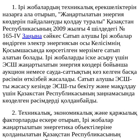
1. Ірі жобалардың техникалық ерекшеліктерін
назарға ала отырып, "Жаңартылатын энергия
көздерін пайдалануды қолдау туралы" Қазақстан
Республикасының 2009 жылғы 4 шілдедегі №
165-IV
Заңына
сәйкес Сатып алушы Ірі жобалар
өндірген электр энергиясын осы Келісімнің
Қосымшасында көрсетілген мерзімге сатып
алатын болады. Ірі жобаларды іске асыру үшін
ЭСШ жаңартылатын энергия көздері бойынша
аукцион немесе сауда-саттықтың кез келген басқа
рәсімін өткізбей жасалады. Сатып алушы ЭСШ-
ты жасасу кезінде ЭСШ-ты бекіту және мақұлдау
үшін Қазакстан Республикасының заңнамасында
көзделген рәсімдерді қолданбайды.
2. Техникалық, экономикалық және қаржылық
факторларды ескере отырып, Ірі жобалар
жаңартылатын энергетика объектілеріне
қолданылатын Қазақстан Республикасының