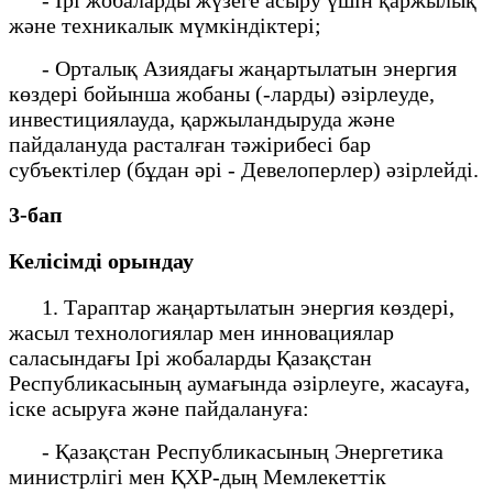
және техникалык мүмкіндіктері;
- Орталық Азиядағы жаңартылатын энергия
көздері бойынша жобаны (-ларды) әзірлеуде,
инвестициялауда, қаржыландыруда және
пайдалануда расталған тәжірибесі бар
субъектілер (бұдан әрі - Девелоперлер) әзірлейді.
3-бап
Келісімді орындау
1. Тараптар жаңартылатын энергия көздері,
жасыл технологиялар мен инновациялар
саласындағы Ірі жобаларды Қазақстан
Республикасының аумағында әзірлеуге, жасауға,
іске асыруға және пайдалануға:
- Қазақстан Республикасының Энергетика
министрлігі мен ҚХР-дың Мемлекеттік