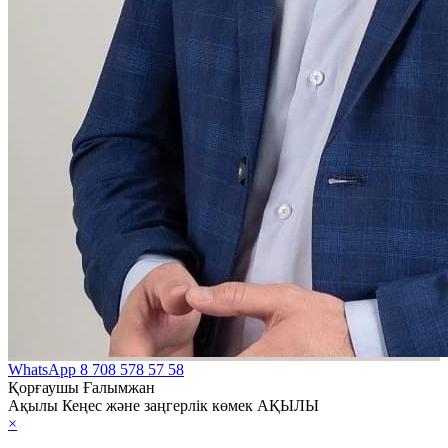
WhatsApp
8 708 578 57 58
Қорғаушы Ғалымжан
Ақылы Кеңес және заңгерлік көмек АҚЫЛЫ
×