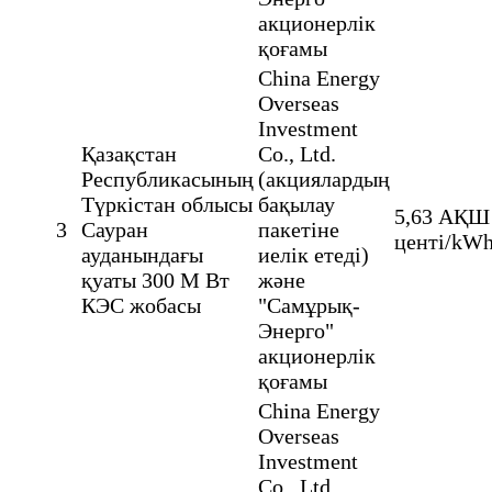
акционерлік
қоғамы
China Energy
Overseas
Investment
Қазақстан
Co., Ltd.
Республикасының
(акциялардың
Түркістан облысы
бақылау
5,63 АҚШ
3
Сауран
пакетіне
центі/kW
ауданындағы
иелік етеді)
қуаты 300 М Вт
және
КЭС жобасы
"Самұрық-
Энерго"
акционерлік
қоғамы
China Energy
Overseas
Investment
Co., Ltd.