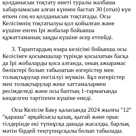
қолданысын тоқтату ниеті туралы жазбаша
хабарламасын алған күннен бастап 30 (отыз) күн
өткен соң өз қолданысын тоқтатады. Осы
Келісімнің тоқтатылуы қол қойылған және
күшіне енген Ірі жобалар бойыиша
құжаттаманың заңды күшіне әсер етпейді.
3. Тараптардың өзара келісімі бойынша осы
Келісімге қосымшалар түрінде қосылатын басқа
да Ірі жобаларды қоса алғанда, оның ажырамас
бөліктері болып табылатын өзгерістер мен
толықтырулар енгізілуі мүмкін. Бұл өзгерістер
мен толықтырулар жеке хаттамалармен
ресімделеді және осы баптың 1-тармағында
көзделген тәртіппен күшіне енеді.
Осы Келісім Баку қаласында 2024 жылғы "12"
"қараша" әрқайсысы қазақ, қытай және орыс
тілдерінде екі түпнұсқа данада жасалды, барлық
мәтін бірдей теңтүпнұсқалы болып табылады.