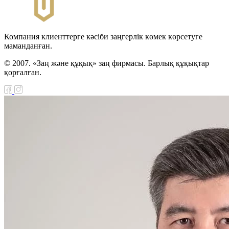
Компания клиенттерге кәсіби заңгерлік көмек көрсетуге
маманданған.
© 2007. «Заң және құқық» заң фирмасы. Барлық құқықтар
қорғалған.