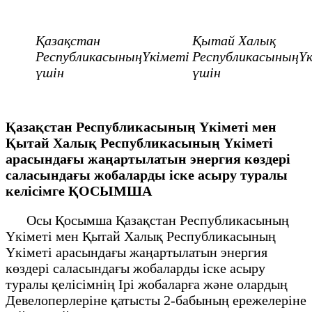
Қазақстан
Қытай Халық
РеспубликасыныңҮкіметі
РеспубликасыныңҮк
үшін
үшін
Қазақстан Республикасының Үкіметі мен
Қытай Халық Республикасының Үкіметі
арасындағы жаңартылатын энергия көздері
саласындағы жобаларды іске асыру туралы
келісімге ҚОСЫМША
Осы Қосымша Қазақстан Республикасының
Үкіметі мен Қытай Халық Республикасының
Үкіметі арасындағы жаңартылатын энергия
көздері саласындағы жобаларды іске асыру
туралы қелісімнің Ірі жобаларға және олардың
Девелоперлеріне қатысты 2-бабының ережелеріне