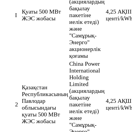
(акциялардың
бақылау
Қуаты 500 МВт
4,25 АҚІІІ
I
пакетіне
ЖЭС жобасы
центі/kW
иелік етеді)
және
"Самұрық-
Энерго"
акционерлік
қоғамы
China Power
International
Holding
Limited
Қазақстан
(акциялардың
Республикасының
бақылау
Павлодар
4,25 АҚШ
2
пакетіне
облысындағы
центі/kW
иелік етеді)
қуаты 500 МВт
және
ЖЭС жобасы
"Самұрық-
Энерго"