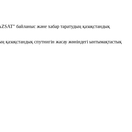
AZSAT" байланыс және хабар таратудың қазақстандық
ң қазақстандық спутнигін жасау жөніндегі ынтымақтастық