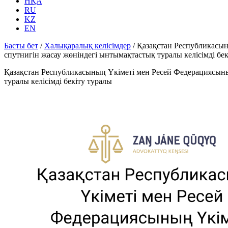
НҚА
RU
KZ
EN
Басты бет
/
Халықаралық келісімдер
/
Қазақстан Республикасын
спутнигін жасау жөніндегі ынтымақтастық туралы келісімді бек
Қазақстан Республикасының Үкіметі мен Ресей Федерациясыны
туралы келісімді бекіту туралы