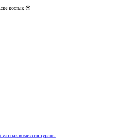
ске қостық 😎
і ұлттық комиссия туралы