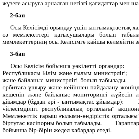
жүзеге асыруға арналған негiзгi қағидаттар мен 
2-бап
Осы Келiсiмдi орындау үшiн ынтымақтастық хал
өз мемлекеттерi қатысушылары болып табыла
мемлекеттерiнiң осы Келiсiмге қайшы келмейтiн 
3-бап
Осы Келiсiм бойынша уәкiлеттi органдар: Қаза
Республикасы Бiлiм және ғылым министрлiгi; Р
және байланыс министрлiгi болып табылады. Ос
орбитаға ұшыру және кейiннен пайдалану жөнiнд
кешенiн және байланыс мониторингi жүйесiн ж
ұйымдар (бұдан әрi - ынтымақтас ұйымдар): Қа
үйлесiмдiлiгi республикалық орталығы" акци
Мемлекеттiк ғарыш ғылыми-өндiрiстiк орталығы
бiртұтас кәсiпорны болып табылады. Тараптар ө
бойынша бiр-бiрiн жедел хабардар етедi.