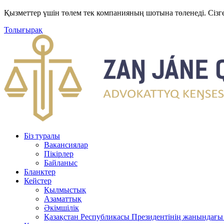
Қызметтер үшін төлем тек компанияның шотына төленеді. Сізг
Толығырақ
Біз туралы
Вакансиялар
Пікірлер
Байланыс
Бланктер
Кейстер
Қылмыстық
Азаматтық
Әкімшілік
Қазақстан Республикасы Президентінің жанындағы 