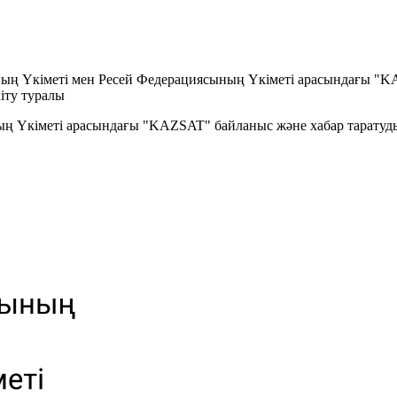
ың Үкіметі мен Ресей Федерациясының Үкіметі арасындағы "K
іту туралы
ң Үкіметі арасындағы "KAZSAT" байланыс және хабар таратуды