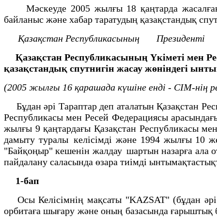
Мәскеуде 2005 жылғы 18 қаңтарда жасалған Қ
байланыс және хабар таратудың қазақстандық спут
Қазақстан Республикасының
Президенті
Қазақстан Республикасының Үкiметi мен Р
қазақстандық спутнигiн жасау жөнiндегi ын
(2005 жылғы 16 қарашада күшіне енді - СІМ-нің 
Бұдан әрi Тараптар деп аталатын Қазақстан Ре
Республикасы мен Ресей Федерациясы арасындағы 
жылғы 9 қаңтардағы Қазақстан Республикасы мен
дамыту туралы келiсiмдi және 1994 жылғы 10 ж
"Байқоңыр" кешенiн жалдау шартын назарға ала 
пайдалану саласында өзара тиiмдi ынтымақтасты
1-бап
Осы Келiсiмнiң мақсаты "KAZSAT" (бұдан әрi -
орбитаға шығару және оның базасында ғарыштық 