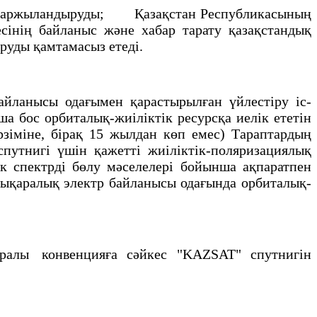
i қаржыландыруды; Қазақстан Республикасының
сiнiң байланыс және хабар тарату қазақстандық
ұруды қамтамасыз етедi.
ланысы одағымен қарастырылған үйлестiру iс-
 бос орбиталық-жиiлiктiк ресурсқа иелiк ететiн
рзiмiне, бiрақ 15 жылдан көп емес) Тараптардың
путнигi үшiн қажеттi жиiлiктiк-поляризациялық
к спектрдi бөлу мәселелерi бойынша ақпаратпен
алықаралық электр байланысы одағында орбиталық-
ралы конвенцияға сәйкес "KAZSAT" спутнигiн