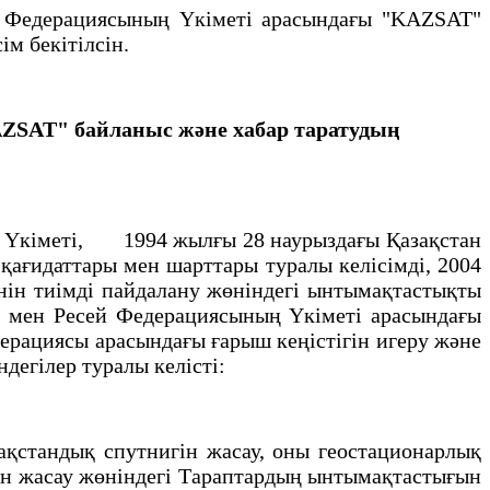
 Федерациясының Үкіметі арасындағы "KAZSAT"
ім бекітілсін.
ZSAT" байланыс және хабар таратудың
ң Үкiметi, 1994 жылғы 28 наурыздағы Қазақстан
қағидаттары мен шарттары туралы келiсiмдi, 2004
нiн тиiмдi пайдалану жөнiндегi ынтымақтастықты
i мен Ресей Федерациясының Үкiметi арасындағы
рациясы арасындағы ғарыш кеңiстiгiн игеру және
дегiлер туралы келiстi:
қстандық спутнигiн жасау, оны геостационарлық
iн жасау жөнiндегi Тараптардың ынтымақтастығын