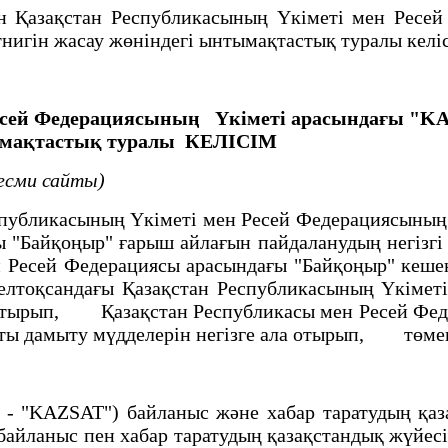
азақстан Республикасының Үкіметі мен Ресей
нигін жасау жөніндегі ынтымақтастық туралы келіс
есей Федерациясының
Үкiметi арасындағы "KA
тымақтастық туралы
КЕЛIСIМ
ресми сайты)
спубликасының Үкiметi мен Ресей Федерациясыны
"Байқоңыр" ғарыш айлағын пайдаланудың негiзгi 
 Ресей Федерациясы арасындағы "Байқоңыр" кеше
елтоқсандағы Қазақстан Республикасының Үкiмет
отырып, Қазақстан Республикасы мен Ресей Феде
қты дамыту мүдделерiн негiзге ала отырып, төмен
 "KAZSAT") байланыс және хабар таратудың қаза
байланыс пен хабар таратудың қазақстандық жүйес