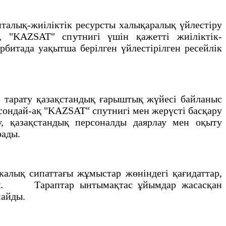
алық-жиiлiктiк ресурсты халықаралық үйлестiру
н, "KAZSAT" спутнигi үшiн қажеттi жиiлiктiк-
битада уақытша берiлген үйлестiрiлген ресейлiк
тарату қазақстандық ғарыштық жүйесi байланыс
 сондай-ақ "KAZSAT" спутнигi мен жерүстi басқару
у, қазақстандық персоналды даярлау мен оқыту
ырады.
лық сипаттағы жұмыстар жөнiндегi қағидаттар,
лады. Тараптар ынтымақтас ұйымдар жасасқан
лмайды.