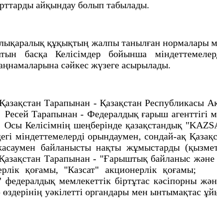
шарттарды айқындау болып табылады.
ықаралық құқықтың жалпы танылған нормалары ме
тын басқа Келiсiмдер бойынша мiндеттемелерд
заңнамаларына сәйкес жүзеге асырылады.
қстан Тарапынан - Қазақстан Республикасы Ақпа
есей Тарапынан - Федералдық ғарыш агенттiгi м
ы Келiсiмнiң шеңберiнде қазақстандық "KAZSAT"
егi мiндеттемелердi орындаумен, сондай-ақ Қазақ
асаумен байланысты нақты жұмыстарды (қызметт
зақстан Тарапынан - "Ғарыштық байланыс және 
онерлiк қоғамы, "Казсат" акционерлiк қоғам
" федералдық мемлекеттiк бiртұтас кәсiпорны жә
здерiнiң уәкiлеттi органдары мен ынтымақтас ұй