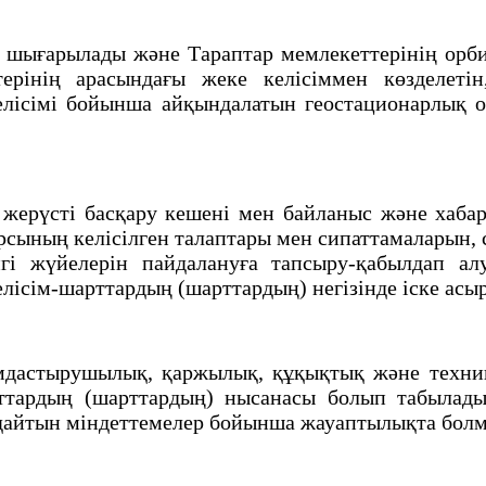
ығарылады және Тараптар мемлекеттерiнiң орбит
ерiнiң арасындағы жеке келiсiммен көзделетi
лiсiмi бойынша айқындалатын геостационарлық ор
рүстi басқару кешенi мен байланыс және хабар 
рсының келiсiлген талаптары мен сипаттамаларын,
гi жүйелерiн пайдалануға тапсыру-қабылдап ал
лiсiм-шарттардың (шарттардың) негiзiнде iске ас
дастырушылық, қаржылық, құқықтық және техника
шарттардың (шарттардың) нысанасы болып табы
ндайтын мiндеттемелер бойынша жауаптылықта бо