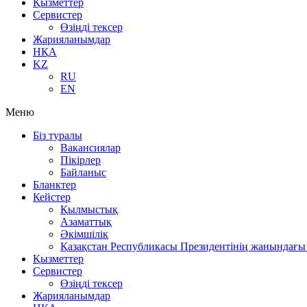
Қызметтер
Сервистер
Өзіңді тексер
Жарияланымдар
НҚА
KZ
RU
EN
Меню
Біз туралы
Вакансиялар
Пікірлер
Байланыс
Бланктер
Кейстер
Қылмыстық
Азаматтық
Әкімшілік
Қазақстан Республикасы Президентінің жанындағы 
Қызметтер
Сервистер
Өзіңді тексер
Жарияланымдар