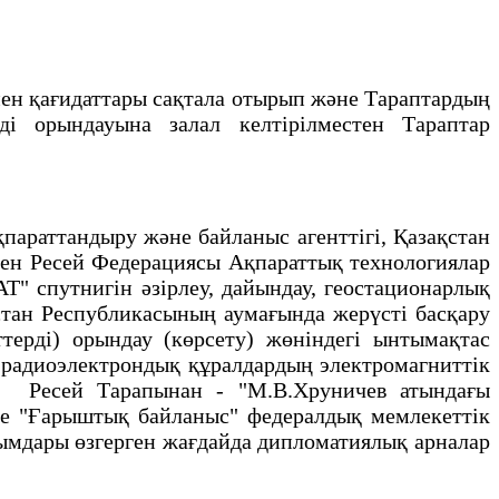
н қағидаттары сақтала отырып және Тараптардың
i орындауына залал келтiрiлместен Тараптар
раттандыру және байланыс агенттiгi, Қазақстан
ен Ресей Федерациясы Ақпараттық технологиялар
 спутнигiн әзiрлеу, дайындау, геостационарлық
стан Республикасының аумағында жерүстi басқару
ердi) орындау (көрсету) жөнiндегi ынтымақтас
радиоэлектрондық құралдардың электромагниттiк
ы; Ресей Тарапынан - "М.В.Хруничев атындағы
не "Ғарыштық байланыс" федералдық мемлекеттiк
ымдары өзгерген жағдайда дипломатиялық арналар