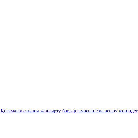
Қоғамдық сананы жаңғырту бағдарламасын іске асыру жөніндег