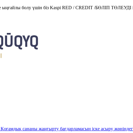
е ыңғайлы болу үшін біз Kaspi RED / CREDIT /БӨЛІП ТӨЛЕУДІ і
Қоғамдық сананы жаңғырту бағдарламасын іске асыру жөніндег