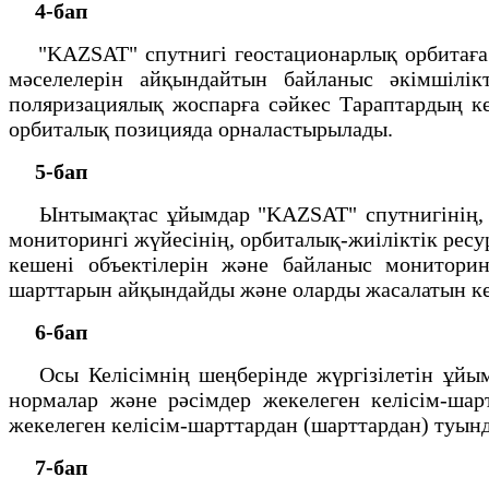
4-бап
"KAZSAT" спутнигi геостационарлық орбитаға ш
мәселелерiн айқындайтын байланыс әкiмшiлiкт
поляризациялық жоспарға сәйкес Тараптардың ке
орбиталық позицияда орналастырылады.
5-бап
Ынтымақтас ұйымдар "KAZSAT" спутнигінің, же
мониторингi жүйесiнiң, орбиталық-жиiлiктiк ресу
кешенi объектiлерiн және байланыс мониторин
шарттарын айқындайды және оларды жасалатын ке
6-бап
Осы Келiсiмнiң шеңберiнде жүргiзiлетiн ұйым
нормалар және рәсiмдер жекелеген келiсiм-
жекелеген келiсiм-шарттардан (шарттардан) туы
7-бап