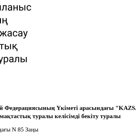
ей Федерациясының Үкіметі арасындағы "KAZS
мақтастық туралы келісімді бекіту туралы
дағы N 85 Заңы