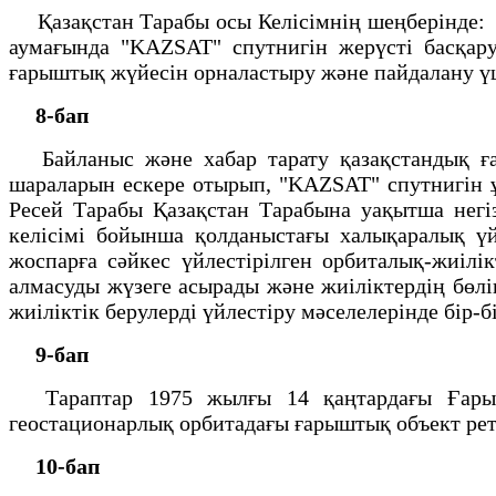
Қазақстан Тарабы осы Келiсiмнiң шеңберiнде
аумағында "KAZSAT" спутнигiн жерүстi басқару
ғарыштық жүйесiн орналастыру және пайдалану үш
8-бап
Байланыс және хабар тарату қазақстандық ға
шараларын ескере отырып, "KAZSAT" спутнигiн ұ
Ресей Тарабы Қазақстан Тарабына уақытша негiз
келiсiмi бойынша қолданыстағы халықаралық үй
жоспарға сәйкес үйлестiрiлген орбиталық-жиiл
алмасуды жүзеге асырады және жиiлiктердiң бөлi
жиiлiктiк берулердi үйлестiру мәселелерiнде бiр-
9-бап
Тараптар 1975 жылғы 14 қаңтардағы Ғарыш к
геостационарлық орбитадағы ғарыштық объект ретi
10-бап