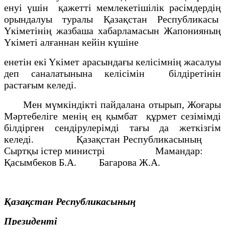
енуi үшiн қажеттi мемлекетiшiлiк рәсiмдердiң
орындалуы туралы Қазақстан Республикасы
Yкіметiнiң жазбаша хабарламасын Жапонияның
Үкіметі алғаннан кейiн күшiне
енетiн екi Yкімет арасындағы келiсiмнiң жасалуы
деп саналатынына келiсiмiн бiлдiретiнiн
растағым келедi.
Мен мүмкiндiктi пайдалана отырып, Жоғары
Мәртебелiге менiң ең қымбат құрмет сезiмiмдi
бiлдiрген сендiрулерiмдi тағы да жеткізгiм
келедi. Қазақстан Республикасының
Сыртқы істер министрі Мамандар:
Қасымбеков Б.А. Багарова Ж.А.
Қазақстан Республикасының
Президенті