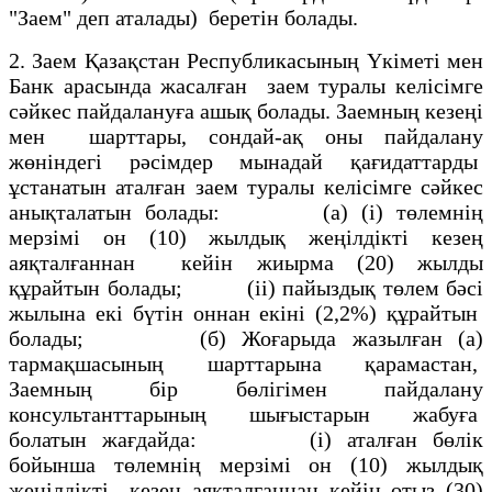
"Заем" деп аталады) беретiн болады.
2. Заем Қазақстан Республикасының Үкiметi мен
Банк арасында жасалған заем туралы келiсiмге
сәйкес пайдалануға ашық болады. Заемның кезеңi
мен шарттары, сондай-ақ оны пайдалану
жөнiндегi рәсiмдер мынадай қағидаттарды
ұстанатын аталған заем туралы келiсiмге сәйкес
анықталатын болады: (а) (i) төлемнiң
мерзiмi он (10) жылдық жеңiлдiктi кезең
аяқталғаннан кейiн жиырма (20) жылды
құрайтын болады; (іі) пайыздық төлем бәсi
жылына екi бүтiн оннан екiнi (2,2%) құрайтын
болады; (б) Жоғарыда жазылған (а)
тармақшасының шарттарына қарамастан,
Заемның бiр бөлiгiмен пайдалану
консультанттарының шығыстарын жабуға
болатын жағдайда: (i) аталған бөлiк
бойынша төлемнiң мерзiмi он (10) жылдық
жеңiлдiктi кезең аяқталғаннан кейiн отыз (30)