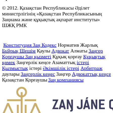
© 2012. Қазақстан Республикасы Әділет
министрлігінің «Қазақстан Республикасының
Заңнама және құқықтық ақпарат институты»
ШЖҚ РМК
Конституция Заң Кодекс
Норматив Жарлық
Бұйрық Шешім
Қаулы
Адвокат
Алматы
Заңгер
Қорғаушы Заң қызметі
Құқық қорғау
Құқықтық
қөмек
Заңгерлік кеңсе Азаматтық
істері
Қылмыстық
істері
Әкімшілік істері
Арбитраж
даулары
Заңгерлік кеңес
Заңгер
Адвокаттық кеңсе
Қазақстан Қорғаушы
Заң компаниясы