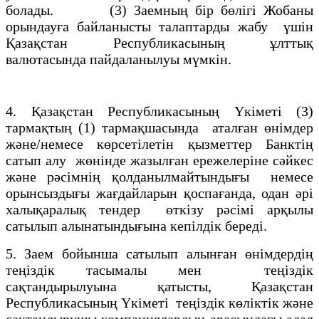
болады. (3) Заемның бiр бөлiгi Жобаны
орындауға байланысты талаптарды жабу үшiн
Қазақстан Республикасының ұлттық
валютасында пайдаланылуы мүмкін.
4. Қазақстан Республикасының Үкiметi (3)
тармақтың (1) тармақшасында аталған өнiмдер
және/немесе көрсетiлетiн қызметтер Банктiң
сатып алу жөнiнде жазылған ережелерiне сәйкес
және рәсiмнiң қолданылмайтындығы немесе
орынсыздығы жағдайларын қоспағанда, одан әрi
халықаралық тендер өткiзу рәсiмi арқылы
сатылып алынатындығына кепiлдiк бередi.
5. Заем бойынша сатылып алынған өнiмдердiң
теңiздiк тасымалы мен теңiздiк
сақтандырылуына қатысты, Қазақстан
Республикасының Үкiметi теңiздiк көлiктiк және
сақтандырушы компаниялардың арасындағы адал