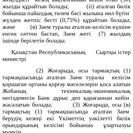
жылды құрайтын болады; (іі) аталған бөлiк
бойынша пайыздық төлем бәсi жылына нөл бүтiн
жүзден жетпiс бестi (0,75%) құрайтын болады;
және (в) Заем туралы аталған келiсiм күшiне
енген сәттен бастап, Заем жетi (7) жылдың
iшiнде берiлетiн болады.
Қазақстан Республикасының Сыртқы істер
министрі
(2) Жоғарыда, осы тармақтың (1)
тармақшасында аталған Заем туралы келiсiм
қоршаған ортаны қорғау мәселелерiн қоса алатын
Жобаның техникалық-экономикалық
негiздемесiн Банк дұрыс деп қарағаннан кейiн
жасалатын болады; (3) Жоғарыда, осы (в)
тармақтың (1) тармақшасында аталған Заем
берудiң кезеңi екi Үкiметтiң уәкiлеттi билiк
орындарының келiсiмi бойынша ұзартылуы
мүмкiн.