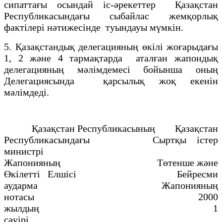
сипаттағы осындай іс-әрекеттер Қазақстан
Республикасындағы сыбайлас жемқорлық
фактілері нәтижесінде туындауы мүмкін.
5. Қазақстандық делегацияның өкілі жоғарыдағы
1, 2 және 4 тармақтарда аталған жапондық
делегацияның мәлімдемесі бойынша оның
Делегациясында қарсылық жоқ екенін
мәлімдеді.
Қазақстан Республикасының Қазақстан
Республикасындағы Сыртқы істер
министрі
Жапонияның Төтенше және
Өкілетті Елшісі Бейресми
аударма Жапонияның
нотасы 2000
жылдың 1
сәуiрi