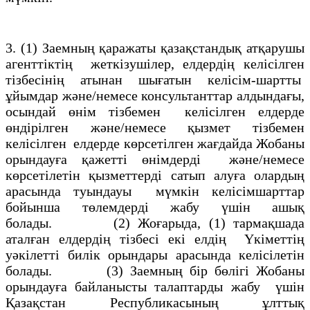
3. (1) Заемның қаражаты қазақстандық атқарушы
агенттiктiң жеткiзушілер, елдердiң келiсiлген
тiзбесiнiң атынан шығатын келiсiм-шартты
ұйымдар және/немесе консультанттар алдындағы,
осындай өнiм тiзбемен келiсiлген елдерде
өндiрілген және/немесе қызмет тiзбемен
келiсілген елдерде көрсетiлген жағдайда Жобаны
орындауға қажеттi өнiмдердi және/немесе
көрсетiлетiн қызметтердi сатып алуға олардың
арасында туындауы мүмкiн келiсiмшарттар
бойынша төлемдердi жабу үшiн ашық
болады. (2) Жоғарыда, (1) тармақшада
аталған елдердiң тiзбесi екi елдiң Үкiметтiң
уәкiлетті билiк орындары арасында келiсілетiн
болады. (3) Заемның бiр бөлiгi Жобаны
орындауға байланысты талаптарды жабу үшiн
Қазақстан Республикасының ұлттық