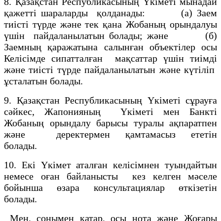
8. Қазақстан Республикасының Үкiметi мынадай
қажеттi шараларды қолданады: (а) Заем
тиiстi түрде және тек қана Жобаның орындалуы
үшiн пайдаланылатын болады; және (б)
Заемның қаражатына салынған объектiлер осы
Келiсiмде сипатталған мақсаттар үшiн тиiмдi
және тиiстi түрде пайдаланылатын және күтiлiп
ұсталатын болады.
9. Қазақстан Республикасының Үкiметi сұрауға
сәйкес, Жапонияның Үкiметi мен Банктi
Жобаның орындалу барысы туралы ақпаратпен
және деректермен қамтамасыз ететiн
болады.
10. Екi Үкiмет аталған келiсiмнен туындайтын
немесе оған байланысты кез келген мәселе
бойынша өзара консультациялар өткiзетiн
болады.
Мен, сонымен қатар, осы нота және Жоғары