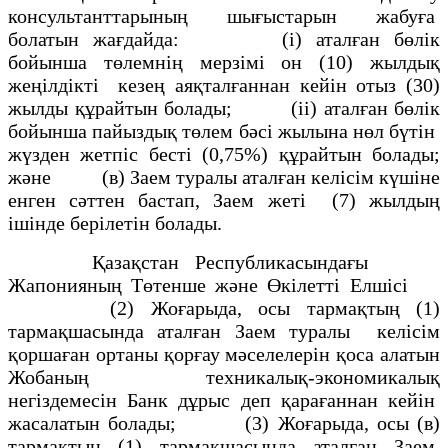
консультанттарының шығыстарын жабуға
болатын жағдайда: (i) аталған бөлiк
бойынша төлемнiң мерзiмi он (10) жылдық
жеңiлдiктi кезең аяқталғаннан кейiн отыз (30)
жылды құрайтын болады; (іі) аталған бөлiк
бойынша пайыздық төлем бәсi жылына нөл бүтiн
жүзден жетпiс бестi (0,75%) құрайтын болады;
және (в) Заем туралы аталған келiсiм күшiне
енген сәттен бастап, Заем жетi (7) жылдың
iшiнде берiлетiн болады.
Қазақстан Республикасындағы
Жапонияның Төтенше және Өкiлеттi Елшiсi
(2) Жоғарыда, осы тармақтың (1)
тармақшасында аталған Заем туралы келiсiм
қоршаған ортаны қорғау мәселелерiн қоса алатын
Жобаның техникалық-экономикалық
негiздемесiн Банк дұрыс деп қарағаннан кейiн
жасалатын болады; (3) Жоғарыда, осы (в)
тармақтың (1) тармақшасында аталған Заем