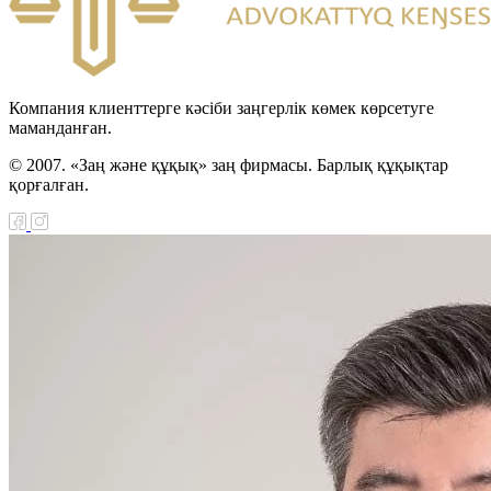
Компания клиенттерге кәсіби заңгерлік көмек көрсетуге
маманданған.
© 2007. «Заң және құқық» заң фирмасы. Барлық құқықтар
қорғалған.