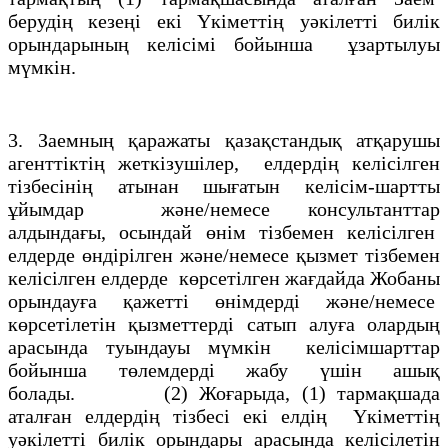
берудiң кезеңi екi Үкiметтiң уәкiлеттi билiк
орындарының келiсiмi бойынша ұзартылуы
мүмкiн.
3. Заемның қаражаты қазақстандық атқарушы
агенттiктiң жеткiзушілер, елдердiң келiсiлген
тiзбесiнiң атынан шығатын келiсiм-шартты
ұйымдар және/немесе консультанттар
алдындағы, осындай өнiм тiзбемен келiсiлген
елдерде өндiрілген және/немесе қызмет тiзбемен
келiсілген елдерде көрсетiлген жағдайда Жобаны
орындауға қажеттi өнiмдердi және/немесе
көрсетiлетiн қызметтердi сатып алуға олардың
арасында туындауы мүмкiн келiсiмшарттар
бойынша төлемдердi жабу үшiн ашық
болады. (2) Жоғарыда, (1) тармақшада
аталған елдердiң тiзбесi екi елдiң Үкiметтiң
уәкiлетті билiк орындары арасында келiсілетiн