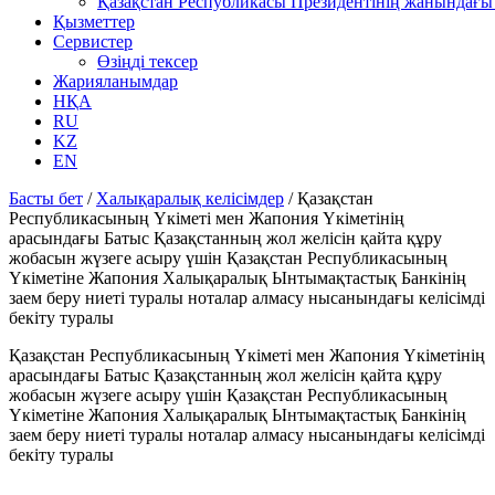
Қазақстан Республикасы Президентінің жанындағы 
Қызметтер
Сервистер
Өзіңді тексер
Жарияланымдар
НҚА
RU
KZ
EN
Басты бет
/
Халықаралық келісімдер
/
Қазақстан
Республикасының Yкiметi мен Жапония Үкiметiнiң
арасындағы Батыс Қазақстанның жол желiсiн қайта құру
жобасын жүзеге асыру үшiн Қазақстан Республикасының
Үкiметiне Жапония Халықаралық Ынтымақтастық Банкiнiң
заем беру ниетi туралы ноталар алмасу нысанындағы келiсiмдi
бекiту туралы
Қазақстан Республикасының Yкiметi мен Жапония Үкiметiнiң
арасындағы Батыс Қазақстанның жол желiсiн қайта құру
жобасын жүзеге асыру үшiн Қазақстан Республикасының
Үкiметiне Жапония Халықаралық Ынтымақтастық Банкiнiң
заем беру ниетi туралы ноталар алмасу нысанындағы келiсiмдi
бекiту туралы