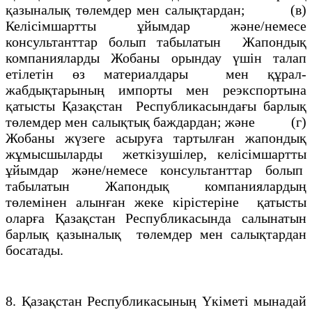
қазыналық төлемдер мен салықтардан; (в)
Келiсiмшартты ұйымдар және/немесе
консультанттар болып табылатын Жапондық
компанияларды Жобаны орындау үшiн талап
етiлетін өз материалдары мен құрал-
жабдықтарының импорты мен реэкспортына
қатысты Қазақстан Республикасындағы барлық
төлемдер мен салықтық баждардан; және (г)
Жобаны жүзеге асыруға тартылған жапондық
жұмысшыларды жеткiзушiлер, келiсiмшартты
ұйымдар және/немесе консультанттар болып
табылатын Жапондық компаниялардың
төлемiнен алынған жеке кiрiстерiне қатысты
оларға Қазақстан Республикасында салынатын
барлық қазыналық төлемдер мен салықтардан
босатады.
8. Қазақстан Республикасының Үкiметi мынадай