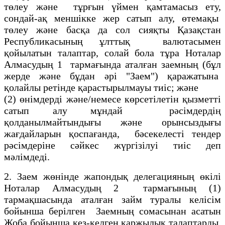
төлеу және тұрғын үймен қамтамасыз ету,
сондай-ақ меншiкке жер сатып алу, өтемақы
төлеу және басқа да сол сияқты Қазақстан
Республикасының ұлттық валютасымен
қойылатын талаптар, солай бола тұра Ноталар
Алмасудың 1 тармағында аталған заемның (бұл
жерде және бұдан әрi "Заем") қаражатына
қолайлы ретiнде қарастырылмауы тиiс; және
(2) өнiмдердi және/немесе көрсетiлетiн қызметтi
сатып алу мұндай рәсімдердiң
қолданылмайтындығы және орынсыздығы
жағдайларын қоспағанда, бәсекелестi тендер
рәсiмдерiне сәйкес жүргiзiлуi тиiс деп
мәлiмдедi.
2. Заем жөнiнде жапондық делегацияның өкiлi
Ноталар Алмасудың 2 тармағының (1)
тармақшасында аталған займ туралы келiсiм
бойынша берiлген Заемның сомасынан асатын
Жоба бойынша кез-келген қаржылық талаптарды