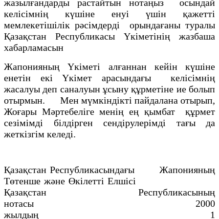
жазылғандарды растайтын нотаңыз осындай
келiсiмнiң күшiне енуi үшiн қажеттi
мемлекетiшiлiк рәсiмдердi орындағаны туралы
Қазақстан Республикасы Үкiметiнiң жазбаша
хабарламасын
Жапонияның Үкiметi алғаннан кейiн күшiне
енетiн екi Yкiмет арасындағы келiсiмнiң
жасалуы деп саналуын ұсыну құрметiне ие болып
отырмын. Мен мүмкiндiктi пайдалана отырып,
Жоғары Мәртебелiге менiң ең қымбат құрмет
сезiмiмдi бiлдiрген сендiрулерiмдi тағы да
жеткiзгiм келедi.
Қазақстан Республикасындағы Жапонияның
Төтенше және Өкілетті Елшісі
Қазақстан Республикасының
нотасы 2000
жылдың 1