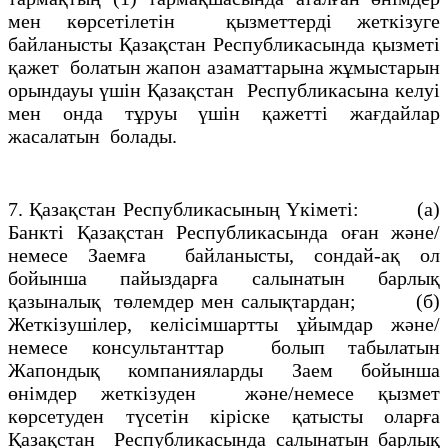
мен көрсетілетiн қызметтердi жеткiзуге
байланысты Қазақстан Республикасында қызметi
қажет болатын жапон азаматтарына жұмыстарын
орындауы үшiн Қазақстан Республикасына келуi
мен онда тұруы үшiн қажеттi жағдайлар
жасалатын болады.
7. Қазақстан Республикасының Үкiметi: (а)
Банкті Қазақстан Республикасында оған және/
немесе Заемға байланысты, сондай-ақ ол
бойынша пайыздарға салынатын барлық
қазыналық төлемдер мен салықтардан; (б)
Жеткiзушiлер, келiсiмшартты ұйымдар және/
немесе консультанттар болып табылатын
Жапондық компанияларды Заем бойынша
өнiмдер жеткiзуден және/немесе қызмет
көрсетуден түсетiн кiрiске қатысты оларға
Қазақстан Республикасында салынатын барлық