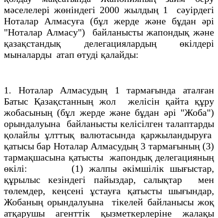
мәселелерi жөнiндегi 2000 жылдың 1 сәуiрдегi
Ноталар Алмасуға (бұл жерде және бұдан әрi
"Ноталар Алмасу") байланысты жапондық және
қазақстандық делегациялардың өкiлдерi
мыналарды атап өтудi қалайды:
1. Ноталар Алмасудың 1 тармағында аталған
Батыс Қазақстанның жол желiсiн қайта құру
жобасының (бұл жерде және бұдан әрi "Жоба")
орындалуына байланысты келiсiлген талаптарды
қолайлы ұлттық валютасында қаржыландыруға
қатысы бар Ноталар Алмасудың 3 тармағының (3)
тармақшасына қатысты жапондық делегацияның
өкiлi: (1) жалпы әкiмшілiк шығыстар,
құрылыс кезiндегi пайыздар, салықтар мен
төлемдер, кеңсенi ұстауға қатысты шығындар,
Жобаның орындалуына тiкелей байланысы жоқ
атқарушы агенттiк қызметкерлерiне жалақы