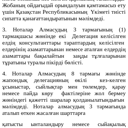
Жобаның ойдағыдай орындалуын қамтамасыз ету
үшiн Қазақстан Республикасының Үкiметi тиiстi
сипатта қанағаттандыратынын мәлiмдедi.
3. Ноталар Алмасудың 3 тармағының (1)
тармақшасы жөнiнде екі Делегация келiсiлген
елдiң консультанттары тараптардың келiсілген
елдерiнiң азаматтарынан немесе аталған елдердiң
азаматтары бақылайтын заңды тұлғаларынан
тұратыны туралы пiкiрдi бөлiстi.
4. Ноталар Алмасудың 8 тармағы жөнiнде
жапондық делегацияның өкілі кез-келген
ұсыныстар, сыйлықтар мен төлемдер, қарау
немесе пайда көру фактілерiне жол бермеу
жөнiндегi қажеттi шаралар қолданылатындығын
мәлімдеді. Ноталар алмасудың 3 тармағында
аталып өткен жасалған шарттарға
қатысты ынталандыру немесе сыйақылық