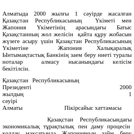
Алматыда 2000 жылғы 1 сәуiрде жасалған
Қазақстан Республикасының Үкiметi мен
Жапония Үкiметiнiң арасындағы Батыс
Қазақстанның жол желiсiн қайта құру жобасын
жүзеге асыру үшiн Қазақстан Республикасының
Yкiметiне Жапония Халықаралық
Ынтымақтастық Банкiнiң заем беру ниетi туралы
ноталар алмасу нысанындағы келiсiм
бекiтiлсiн.
Қазақстан Республикасының
Президенті 2000
жылдың 1
сәуiрi
Алматы Пiкiрсайыс хаттамасы
Қазақстан Республикасындағы
экономикалық тұрақтылық пен даму процесiн
қолдау мақсатында Жапонияның займ беру