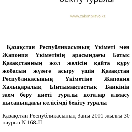
Қазақстан Республикасының Yкiметi мен
Жапония Үкiметiнiң арасындағы Батыс
Қазақстанның жол желiсiн қайта құру
жобасын жүзеге асыру үшiн Қазақстан
Республикасының Үкiметiне Жапония
Халықаралық Ынтымақтастық Банкiнiң
заем беру ниетi туралы ноталар алмасу
нысанындағы келiсiмдi бекiту туралы
Қазақстан Республикасының Заңы 2001 жылғы 30
наурыз N 168-II