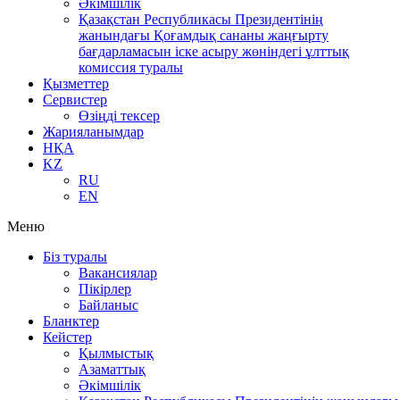
Әкімшілік
Қазақстан Республикасы Президентінің
жанындағы Қоғамдық сананы жаңғырту
бағдарламасын іске асыру жөніндегі ұлттық
комиссия туралы
Қызметтер
Сервистер
Өзіңді тексер
Жарияланымдар
НҚА
KZ
RU
EN
Меню
Біз туралы
Вакансиялар
Пікірлер
Байланыс
Бланктер
Кейстер
Қылмыстық
Азаматтық
Әкімшілік