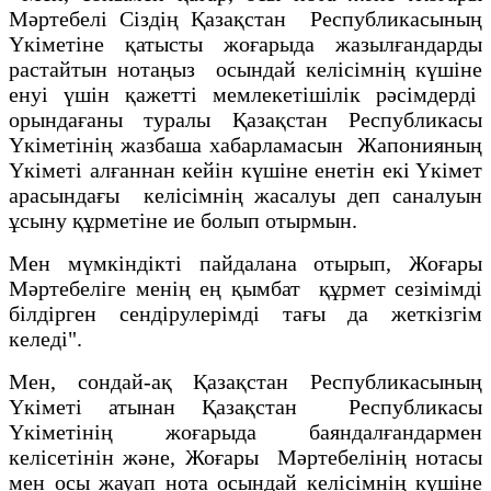
Мәртебелi Сiздiң Қазақстан Республикасының
Үкiметiне қатысты жоғарыда жазылғандарды
растайтын нотаңыз осындай келiсiмнiң күшiне
енуi үшiн қажеттi мемлекетiшiлiк рәсiмдердi
орындағаны туралы Қазақстан Республикасы
Үкiметiнiң жазбаша хабарламасын Жапонияның
Үкiметi алғаннан кейiн күшiне енетiн екi Yкiмет
арасындағы келiсiмнiң жасалуы деп саналуын
ұсыну құрметiне ие болып отырмын.
Мен мүмкiндiктi пайдалана отырып, Жоғары
Мәртебелiге менiң ең қымбат құрмет сезiмімдi
бiлдiрген сендiрулерiмдi тағы да жеткiзгiм
келедi".
Мен, сондай-ақ Қазақстан Республикасының
Үкiметi атынан Қазақстан Республикасы
Үкiметiнiң жоғарыда баяндалғандармен
келiсетiнiн және, Жоғары Мәртебелiнiң нотасы
мен осы жауап нота осындай келiсiмнiң күшiне