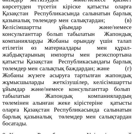
көрсетуден түсетiн кiрiске қатысты оларға
Қазақстан Республикасында салынатын барлық
қазыналық төлемдер мен салықтардан; (в)
Келiсiмшартты ұйымдар және/немесе
консультанттар болып табылатын Жапондық
компанияларды Жобаны орындау үшiн талап
етiлетін өз материалдары мен құрал-
жабдықтарының импорты мен реэкспортына
қатысты Қазақстан Республикасындағы барлық
төлемдер мен салықтық баждардан; және (г)
Жобаны жүзеге асыруға тартылған жапондық
жұмысшыларды жеткiзушiлер, келiсiмшартты
ұйымдар және/немесе консультанттар болып
табылатын Жапондық компаниялардың
төлемiнен алынған жеке кiрiстерiне қатысты
оларға Қазақстан Республикасында салынатын
барлық қазыналық төлемдер мен салықтардан
босатады.