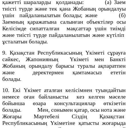
қажеттi шараларды қолданады: (а) Заем
тиiстi түрде және тек қана Жобаның орындалуы
үшiн пайдаланылатын болады; және (б)
Заемның қаражатына салынған объектiлер осы
Келiсiмде сипатталған мақсаттар үшiн тиiмдi
және тиiстi түрде пайдаланылатын және күтiлiп
ұсталатын болады.
9. Қазақстан Республикасының Үкiметi сұрауға
сәйкес, Жапонияның Үкiметi мен Банктi
Жобаның орындалу барысы туралы ақпаратпен
және деректермен қамтамасыз ететiн
болады.
10. Екi Үкiмет аталған келiсiмнен туындайтын
немесе оған байланысты кез келген мәселе
бойынша өзара консультациялар өткiзетiн
болады. Мен, сонымен қатар, осы нота және
Жоғары Мәртебелi Сiздiң Қазақстан
Республикасының Үкiметiне қатысты жоғарыда