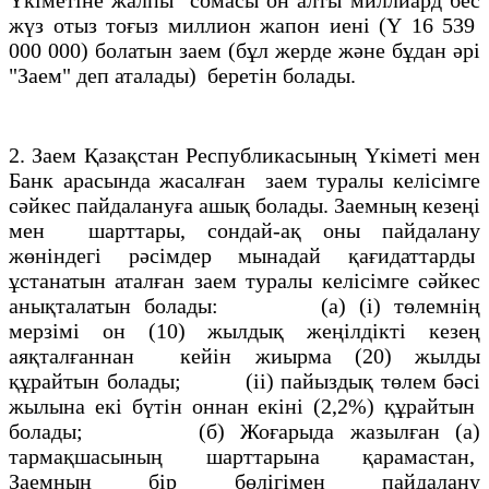
жүз отыз тоғыз миллион жапон иенi (Ү 16 539
000 000) болатын заем (бұл жерде және бұдан әрi
"Заем" деп аталады) беретiн болады.
2. Заем Қазақстан Республикасының Үкiметi мен
Банк арасында жасалған заем туралы келiсiмге
сәйкес пайдалануға ашық болады. Заемның кезеңi
мен шарттары, сондай-ақ оны пайдалану
жөнiндегi рәсiмдер мынадай қағидаттарды
ұстанатын аталған заем туралы келiсiмге сәйкес
анықталатын болады: (а) (i) төлемнiң
мерзiмi он (10) жылдық жеңiлдiктi кезең
аяқталғаннан кейiн жиырма (20) жылды
құрайтын болады; (іі) пайыздық төлем бәсi
жылына екi бүтiн оннан екiнi (2,2%) құрайтын
болады; (б) Жоғарыда жазылған (а)
тармақшасының шарттарына қарамастан,
Заемның бiр бөлiгiмен пайдалану