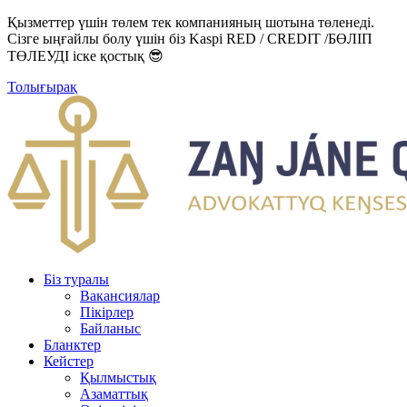
Қызметтер үшін төлем тек компанияның шотына төленеді.
Сізге ыңғайлы болу үшін біз Kaspi RED / CREDIT /БӨЛІП
ТӨЛЕУДІ іске қостық 😎
Толығырақ
Біз туралы
Вакансиялар
Пікірлер
Байланыс
Бланктер
Кейстер
Қылмыстық
Азаматтық