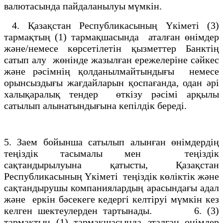
валютасында пайдаланылуы мүмкін.
4. Қазақстан Республикасының Үкiметi (3)
тармақтың (1) тармақшасында аталған өнiмдер
және/немесе көрсетiлетiн қызметтер Банктiң
сатып алу жөнiнде жазылған ережелерiне сәйкес
және рәсiмнiң қолданылмайтындығы немесе
орынсыздығы жағдайларын қоспағанда, одан әрi
халықаралық тендер өткiзу рәсiмi арқылы
сатылып алынатындығына кепiлдiк бередi.
5. Заем бойынша сатылып алынған өнiмдердiң
теңiздiк тасымалы мен теңiздiк
сақтандырылуына қатысты, Қазақстан
Республикасының Үкiметi теңiздiк көлiктiк және
сақтандырушы компаниялардың арасындағы адал
және еркін бәсекеге кедергi келтiруi мүмкiн кез
келген шектеулерден тартынады. 6. (3)
тармақтың (1) тармақшасында аталған өнiмдер