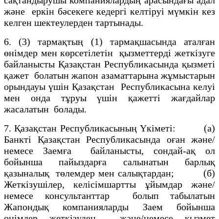
және еркін бәсекеге кедергi келтiруi мүмкiн кез
келген шектеулерден тартынады.
6. (3) тармақтың (1) тармақшасында аталған
өнiмдер мен көрсетілетiн қызметтердi жеткiзуге
байланысты Қазақстан Республикасында қызметi
қажет болатын жапон азаматтарына жұмыстарын
орындауы үшiн Қазақстан Республикасына келуi
мен онда тұруы үшiн қажеттi жағдайлар
жасалатын болады.
7. Қазақстан Республикасының Үкiметi: (а)
Банкті Қазақстан Республикасында оған және/
немесе Заемға байланысты, сондай-ақ ол
бойынша пайыздарға салынатын барлық
қазыналық төлемдер мен салықтардан; (б)
Жеткiзушiлер, келiсiмшартты ұйымдар және/
немесе консультанттар болып табылатын
Жапондық компанияларды Заем бойынша
өнiмдер жеткiзуден және/немесе қызмет