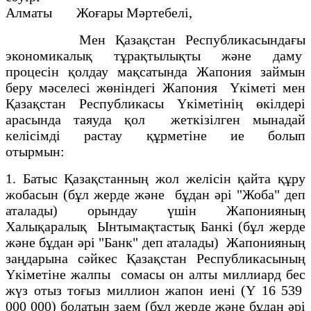
Алматы Жоғары Мәртебелi,
Мен Қазақстан Республикасындағы
экономикалық тұрақтылықты және даму
процесiн қолдау мақсатында Жапония займын
беру мәселесi жөнiндегi Жапония Үкiметi мен
Қазақстан Республикасы Үкiметiнiң өкiлдерi
арасында таяуда қол жеткiзiлген мынадай
келiсiмдi растау құрметiне ие болып
отырмын:
1. Батыс Қазақстанның жол желiсiн қайта құру
жобасын (бұл жерде және бұдан әрi "Жоба" деп
аталады) орындау үшiн Жапонияның
Халықаралық Ынтымақтастық Банкi (бұл жерде
және бұдан әрi "Банк" деп аталады) Жапонияның
заңдарына сәйкес Қазақстан Республикасының
Үкiметiне жалпы сомасы он алты миллиард бес
жүз отыз тоғыз миллион жапон иенi (Ү 16 539
000 000) болатын заем (бұл жерде және бұдан әрi