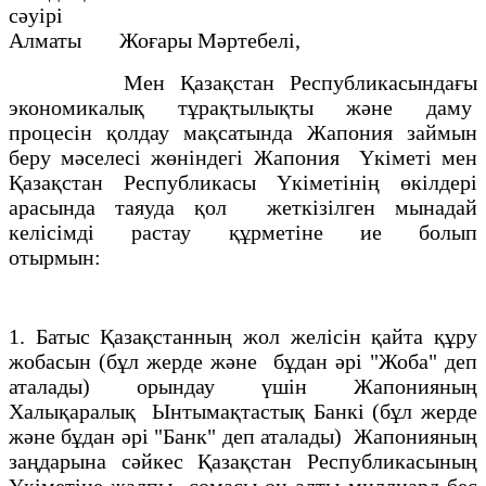
сәуiрi
Алматы Жоғары Мәртебелi,
Мен Қазақстан Республикасындағы
экономикалық тұрақтылықты және даму
процесiн қолдау мақсатында Жапония займын
беру мәселесi жөнiндегi Жапония Үкiметi мен
Қазақстан Республикасы Үкiметiнiң өкiлдерi
арасында таяуда қол жеткiзiлген мынадай
келiсiмдi растау құрметiне ие болып
отырмын:
1. Батыс Қазақстанның жол желiсiн қайта құру
жобасын (бұл жерде және бұдан әрi "Жоба" деп
аталады) орындау үшiн Жапонияның
Халықаралық Ынтымақтастық Банкi (бұл жерде
және бұдан әрi "Банк" деп аталады) Жапонияның
заңдарына сәйкес Қазақстан Республикасының
Үкiметiне жалпы сомасы он алты миллиард бес