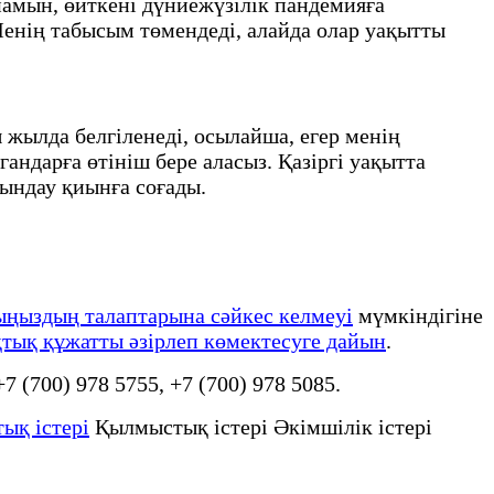
амын, өйткені дүниежүзілік пандемияға
енің табысым төмендеді, алайда олар уақытты
 жылда белгіленеді, осылайша, егер менің
андарға өтініш бере аласыз. Қазіргі уақытта
орындау қиынға соғады.
ыңыздың талаптарына сәйкес келмеуі
мүмкіндігіне
тық құжатты әзірлеп көмектесуге дайын
.
 +7 (700) 978 5755, +7 (700) 978 5085.
ық істері
Қылмыстық істері Әкімшілік істері