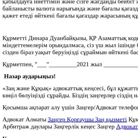
қабылдауға ниеттімін және сізге жағдайды бейбі
байланысты валюта нарығында және бағалы қағазд
қажет етеді өйткені бағалы қағаздар жарасының 
Құрметті Динара Дуанбайқызы, ҚР Азаматтық кодек
міндеттемелерім орындалмаса, сіз үш жыл ішінде б
сізден біраз уақыт беруіңізді сұраймын өйткені 
Құрметпен, "___"_________2021 жыл _______________
Назар аударыңыз!
«Заң және Құқық» адвокаттық кеңсесі, бұл құжат
көңіл бөлуіңізді сұрайды. Біздің заңгерлер сіздің
Қосымша ақпарат алу үшін Заңгер/Адвокат телеф
Адвокат Алматы
Заңгер Қорғаушы Заң қызметі
Құқ
Арбитраж даулары Заңгерлік кеңес Заңгер
Адвокат