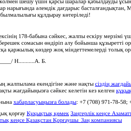
т жолмен шешу үшін қарсы шаралар қабылдауды ұсын
ар нарығында әлемдік дағдарыс басталғандықтан, М
құбылмалылығы құлдырау көтеріледі!
сінің 178-бабына сәйкес, жалпы ескіру мерзімі үш
ерешек сомасын өндіріп алу бойынша құзыретті орг
басқа қаржылық көздер жоқ міндеттемелерді толық 
/ Н...........А. Б.
тың жалпылама екендігіне және нақты
сіздің жағдай
 нақты жағдайыңызға сәйкес келетін кез келген
құқық
онына
хабарласуыңызға болады
: +7 (708) 971-78-58;
ық қорғау
Құқықтық қөмек
Заңгерлік кеңсе Азаматт
тық кеңсе Қазақстан Қорғаушы Заң компаниясы