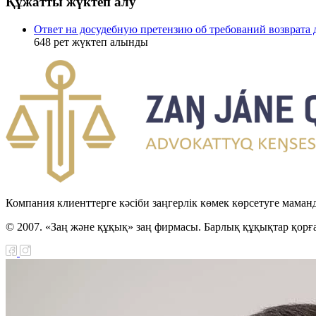
Құжатты жүктеп алу
Ответ на досудебную претензию об требований возврата 
648
рет жүктеп алынды
Компания клиенттерге кәсіби заңгерлік көмек көрсетуге маман
© 2007. «Заң және құқық» заң фирмасы. Барлық құқықтар қорғ