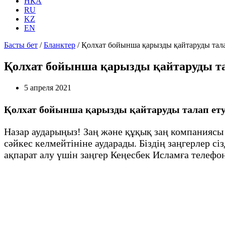
НҚА
RU
KZ
EN
Басты бет
/
Бланктер
/
Қолхат бойынша қарызды қайтаруды тала
Қолхат бойынша қарызды қайтаруды тал
5 апреля 2021
Қолхат бойынша қарызды қайтаруды талап ету
Назар аударыңыз! Заң және құқық заң компаниясы
сәйкес келмейтініне аударады. Біздің заңгерлер с
ақпарат алу үшін заңгер Кеңесбек Исламға телефон