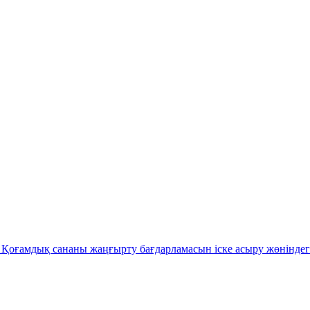
Қоғамдық сананы жаңғырту бағдарламасын іске асыру жөніндег