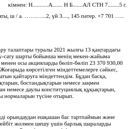
кімнен: Н...........А....... Н Б.......АЛ СТН 7........5 г.
ты, ш / а. ………...2, үй 3...., 145 пәтер. +7 701 …..
айтару талаптары туралы 2021 жылғы 13 қаңтардағы
алу-сату шарты бойынша менің мекен-жайыма
 менен осы акцияларды бөліп-бөліп 23 370 930,00
Жоғарыда көрсетілген міндеттемелерге сәйкес,
атын қайтаруға міндеттендім. Бұдан басқа,
ықтарын, бостандықтарын немесе заңмен
ған немесе даулы конституциялық құқықтарын,
лы нормаларын түсіне отырып.
мді орындаудан ешқашан бас тартпаймын және
і бейбіт жолмен шешу үшін барлық шараларды