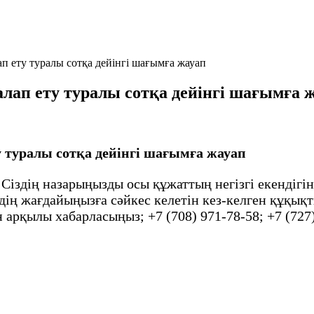
п ету туралы сотқа дейінгі шағымға жауап
ап ету туралы сотқа дейінгі шағымға 
 туралы сотқа дейінгі шағымға жауап
 Сіздің назарыңызды осы құжаттың негізгі екендіг
іздің жағдайыңызға сәйкес келетін кез-келген құқы
 арқылы хабарласыңыз; +7 (708) 971-78-58; +7 (727