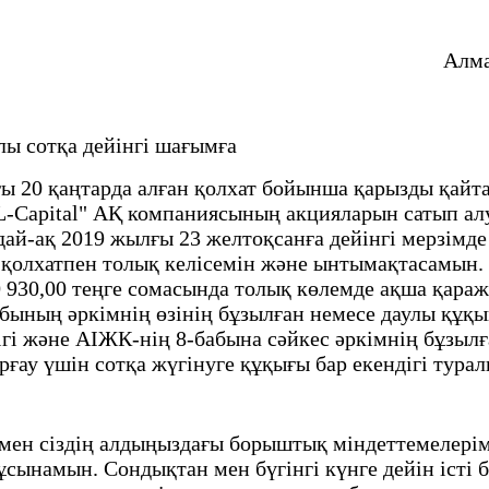
Алма
ы сотқа дейінгі шағымға
21 жылғы 20 қаңтарда алған қолхат бойынша қарызды қ
"L-Capital" АҚ компаниясының акцияларын сатып 
ай-ақ 2019 жылғы 23 желтоқсанға дейінгі мерзімде
 қолхатпен толық келісемін және ынтымақтасамын. 
70 930,00 теңге сомасында толық көлемде ақша қараж
ының әркімнің өзінің бұзылған немесе даулы құқ
ігі және АІЖК-нің 8-бабына сәйкес әркімнің бұзыл
ғау үшін сотқа жүгінуге құқығы бар екендігі тура
 мен сіздің алдыңыздағы борыштық міндеттемелері
ұсынамын. Сондықтан мен бүгінгі күнге дейін іст