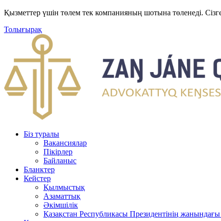
Қызметтер үшін төлем тек компанияның шотына төленеді. Сізг
Толығырақ
Біз туралы
Вакансиялар
Пікірлер
Байланыс
Бланктер
Кейстер
Қылмыстық
Азаматтық
Әкімшілік
Қазақстан Республикасы Президентінің жанындағы 