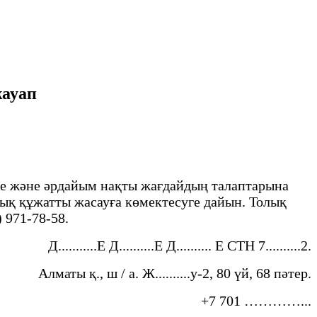
жауап
іне және әрдайым нақты жағдайдың талаптарына
қтық құжатты жасауға көмектесуге дайын. Толық
) 971-78-58.
Д...........Е Д..........Е Д.......... Е СТН 7..........2.
Алматы қ., ш / а. Ж..........у-2, 80 үй, 68 пәтер.
+7 701 …………...