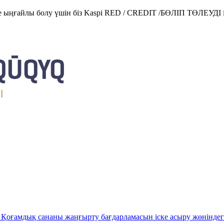
е ыңғайлы болу үшін біз Kaspi RED / CREDIT /БӨЛІП ТӨЛЕУДІ і
Қоғамдық сананы жаңғырту бағдарламасын іске асыру жөніндег