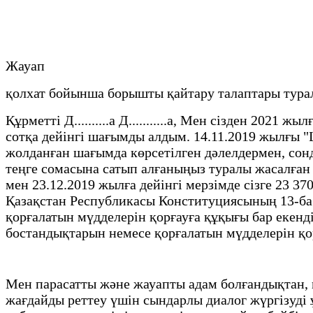
Жауап
қолхат бойынша борышты қайтару талаптары турал
Құрметті Д..........а Д...........а, Мен сізден 20
сотқа дейінгі шағымды алдым. 14.11.2019 жылғы 
жолданған шағымда көрсетілген дәлелдермен, сонд
теңге сомасына сатып алғаныңыз туралы жасалған
мен 23.12.2019 жылға дейінгі мерзімде сізге 23 3
Қазақстан Республикасы Конституциясының 13-баб
қорғалатын мүдделерін қорғауға құқығы бар екенд
бостандықтарын немесе қорғалатын мүдделерін қор
Мен парасатты және жауапты адам болғандықтан,
жағдайды реттеу үшін сындарлы диалог жүргізуді 