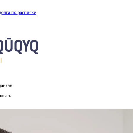
долга по расписке
данған.
алған.