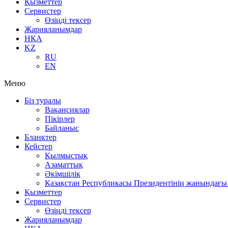
Қызметтер
Сервистер
Өзіңді тексер
Жарияланымдар
НҚА
KZ
RU
EN
Меню
Біз туралы
Вакансиялар
Пікірлер
Байланыс
Бланктер
Кейстер
Қылмыстық
Азаматтық
Әкімшілік
Қазақстан Республикасы Президентінің жанындағы 
Қызметтер
Сервистер
Өзіңді тексер
Жарияланымдар