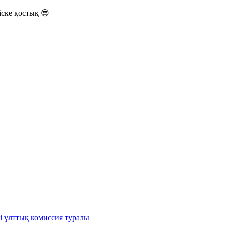
ске қостық 😎
і ұлттық комиссия туралы