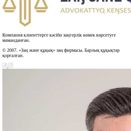
Компания клиенттерге кәсіби заңгерлік көмек көрсетуге
маманданған.
© 2007. «Заң және құқық» заң фирмасы. Барлық құқықтар
қорғалған.