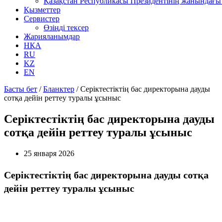
Қазақстан Республикасы Президентінің жанындағы 
Қызметтер
Сервистер
Өзіңді тексер
Жарияланымдар
НҚА
RU
KZ
EN
Басты бет
/
Бланктер
/
Серіктестіктің бас директорына дауды
сотқа дейін реттеу туралы ұсыныс
Серіктестіктің бас директорына дауды
сотқа дейін реттеу туралы ұсыныс
25 января 2026
Серіктестіктің бас директорына дауды сотқа
дейін реттеу туралы ұсыныс