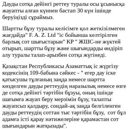
Дауды сотқа дейінгі реттеу туралы осы ұсынысқа
жауапты алған күннен бастап 30 күн ішінде
беруіңізді сұраймыз.
Шартты бұзу туралы келісімге қол жеткізілмеген
жағдайда" F. A. Z. Ltd "іс бойынша келтірілген
барлық сот шығыстарын" KP " ЖШС-не жүктей
отырып, шартты бұзу және шығындарды өндіріп
алу туралы талап-арызбен сотқа жүгінеді.
Қазақстан Республикасы Азаматтық іс жүргізу
кодексінің 109-бабына сәйкес - " егер дау іске
қатысушы тұлғаның заңда немесе шартта
көзделген дауды реттеудің наразылық немесе өзге
де сотқа дейінгі тәртібін бұзуы, оның ішінде
шағымға жауап беру мерзімін бұзу, талапты
жауапсыз қалдыру, сондай-ақ заңда белгіленген
дауды реттеудің соттан тыс тәртібін бұзу, сот бұл
адамға істі қарау нәтижелеріне қарамастан сот
шығындарын жатқызады".