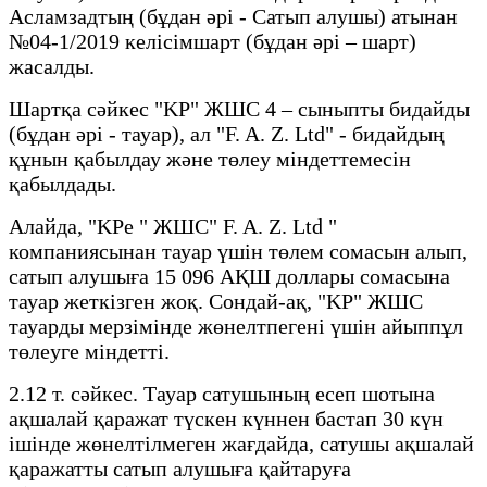
Асламзадтың (бұдан әрі - Сатып алушы) атынан
№04-1/2019 келісімшарт (бұдан әрі – шарт)
жасалды.
Шартқа сәйкес "KP" ЖШС 4 – сыныпты бидайды
(бұдан әрі - тауар), ал "F. A. Z. Ltd" - бидайдың
құнын қабылдау және төлеу міндеттемесін
қабылдады.
Алайда, "KPe " ЖШС" F. A. Z. Ltd "
компаниясынан тауар үшін төлем сомасын алып,
сатып алушыға 15 096 АҚШ доллары сомасына
тауар жеткізген жоқ. Сондай-ақ, "KP" ЖШС
тауарды мерзімінде жөнелтпегені үшін айыппұл
төлеуге міндетті.
2.12 т. сәйкес. Тауар сатушының есеп шотына
ақшалай қаражат түскен күннен бастап 30 күн
ішінде жөнелтілмеген жағдайда, сатушы ақшалай
қаражатты сатып алушыға қайтаруға