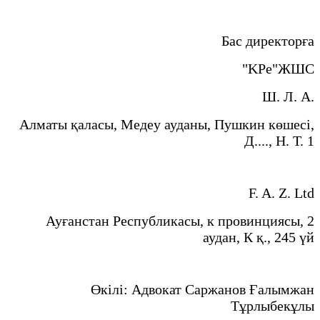
Бас директорға
"KPe"ЖШС
Ш. Л. А.
Алматы қаласы, Медеу ауданы, Пушкин көшесі,
Д...., Н. Т. 1
F. A. Z. Ltd
Ауғанстан Республикасы, к провинциясы, 2
аудан, К қ., 245 үй
Өкілі: Адвокат Саржанов Ғалымжан
Тұрлыбекұлы