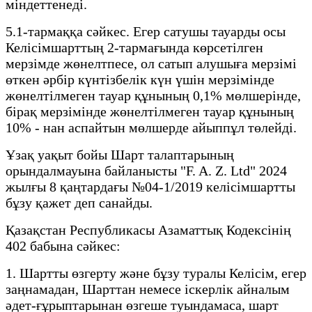
міндеттенеді.
5.1-тармаққа сәйкес. Егер сатушы тауарды осы
Келісімшарттың 2-тармағында көрсетілген
мерзімде жөнелтпесе, ол сатып алушыға мерзімі
өткен әрбір күнтізбелік күн үшін мерзімінде
жөнелтілмеген тауар құнының 0,1% мөлшерінде,
бірақ мерзімінде жөнелтілмеген тауар құнының
10% - нан аспайтын мөлшерде айыппұл төлейді.
Ұзақ уақыт бойы Шарт талаптарының
орындалмауына байланысты "F. A. Z. Ltd" 2024
жылғы 8 қаңтардағы №04-1/2019 келісімшартты
бұзу қажет деп санайды.
Қазақстан Республикасы Азаматтық Кодексінің
402 бабына сәйкес:
1. Шартты өзгерту және бұзу туралы Келісім, егер
заңнамадан, Шарттан немесе іскерлік айналым
әдет-ғұрыптарынан өзгеше туындамаса, шарт