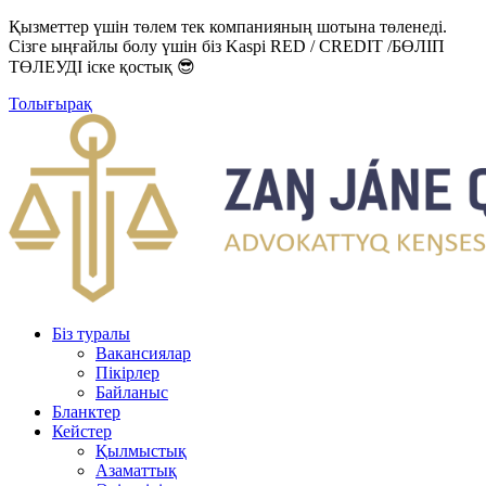
Қызметтер үшін төлем тек компанияның шотына төленеді.
Сізге ыңғайлы болу үшін біз Kaspi RED / CREDIT /БӨЛІП
ТӨЛЕУДІ іске қостық 😎
Толығырақ
Біз туралы
Вакансиялар
Пікірлер
Байланыс
Бланктер
Кейстер
Қылмыстық
Азаматтық