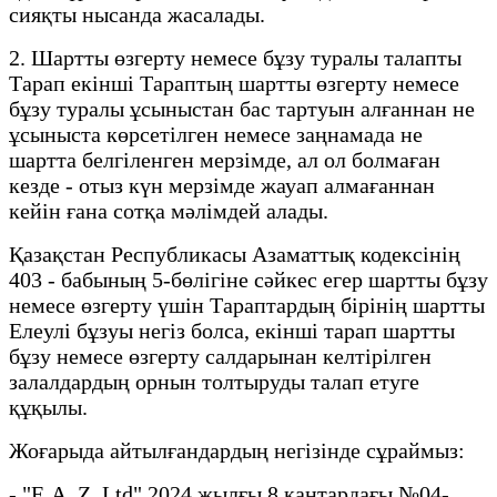
сияқты нысанда жасалады.
2. Шартты өзгерту немесе бұзу туралы талапты
Тарап екінші Тараптың шартты өзгерту немесе
бұзу туралы ұсыныстан бас тартуын алғаннан не
ұсыныста көрсетілген немесе заңнамада не
шартта белгіленген мерзімде, ал ол болмаған
кезде - отыз күн мерзімде жауап алмағаннан
кейін ғана сотқа мәлімдей алады.
Қазақстан Республикасы Азаматтық кодексінің
403 - бабының 5-бөлігіне сәйкес егер шартты бұзу
немесе өзгерту үшін Тараптардың бірінің шартты
Елеулі бұзуы негіз болса, екінші тарап шартты
бұзу немесе өзгерту салдарынан келтірілген
залалдардың орнын толтыруды талап етуге
құқылы.
Жоғарыда айтылғандардың негізінде сұраймыз:
- "F. A. Z. Ltd" 2024 жылғы 8 қаңтардағы №04-