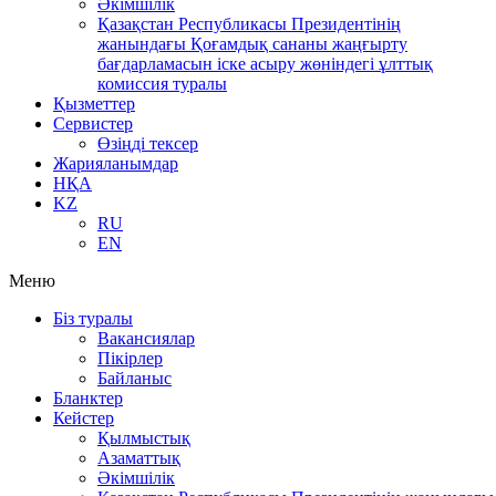
Әкімшілік
Қазақстан Республикасы Президентінің
жанындағы Қоғамдық сананы жаңғырту
бағдарламасын іске асыру жөніндегі ұлттық
комиссия туралы
Қызметтер
Сервистер
Өзіңді тексер
Жарияланымдар
НҚА
KZ
RU
EN
Меню
Біз туралы
Вакансиялар
Пікірлер
Байланыс
Бланктер
Кейстер
Қылмыстық
Азаматтық
Әкімшілік