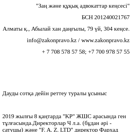
"Заң және құқық адвокаттар кеңсесі"
БСН 201240021767
Алматы қ., Абылай хан даңғылы, 79 үй, 304 кеңсе.
info@zakonpravo.kz / www.zakonpravo.kz
+ 7 708 578 57 58; +7 700 978 57 55
Дауды сотқа дейін реттеу туралы ұсыныс
2019 жылғы 8 қаңтарда "KP" ЖШС арасында ген
тұлғасында.Директорлар Ч л.а. (бұдан әрі -
сатушы) және "F. A. Z. LTD" директор Фархад