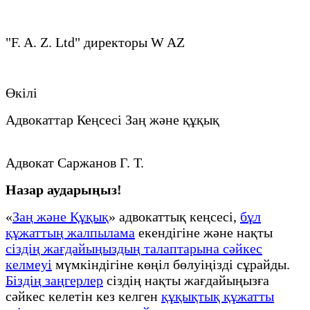
"F. A. Z. Ltd" директоры W AZ
Өкілі
Адвокаттар Кеңсесі Заң және құқық
Адвокат Саржанов Г. Т.
Назар аударыңыз!
«
Заң және Құқық
» адвокаттық кеңсесі,
бұл
құжаттың жалпылама
екендігіне және нақты
сіздің жағдайыңыздың талаптарына сәйкес
келмеуі
мүмкіндігіне көңіл бөлуіңізді сұрайды.
Біздің заңгерлер
сіздің нақты жағдайыңызға
сәйкес келетін кез келген
құқықтық құжатты