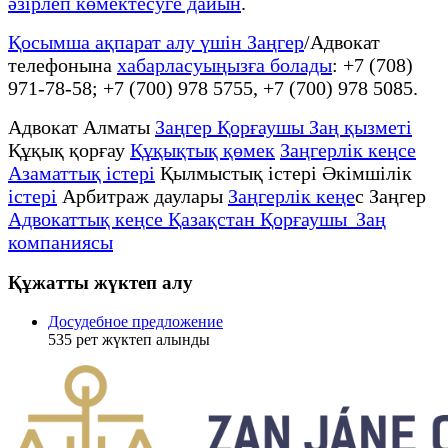
әзірлеп көмектесуге дайын
.
Қосымша ақпарат алу үшін Заңгер
/Адвокат
телефонына
хабарласуыңызға болады
: +7 (708)
971-78-58; +7 (700) 978 5755, +7 (700) 978 5085.
Адвокат Алматы
Заңгер Қорғаушы Заң қызметі
Құқық қорғау
Құқықтық қөмек
Заңгерлік кеңсе
Азаматтық істері
Қылмыстық істері Әкімшілік
істері
Арбитраж даулары
Заңгерлік кеңе
с Заңгер
Адвокаттық кеңсе Қазақстан Қорғаушы Заң
компаниясы
Құжатты жүктеп алу
Досудебное предложение
535
рет жүктеп алынды