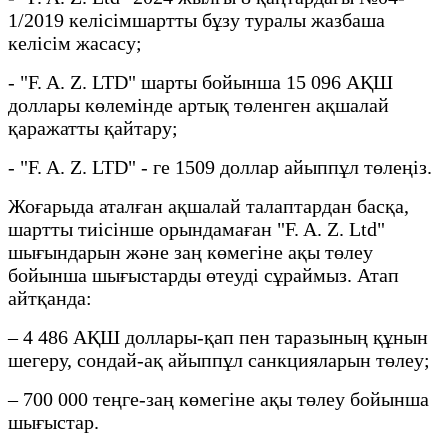
1/2019 келісімшартты бұзу туралы жазбаша
келісім жасасу;
- "F. A. Z. LTD" шарты бойынша 15 096 АҚШ
доллары көлемінде артық төленген ақшалай
қаражатты қайтару;
- "F. A. Z. LTD" - ге 1509 доллар айыппұл төлеңіз.
Жоғарыда аталған ақшалай талаптардан басқа,
шартты тиісінше орындамаған "F. A. Z. Ltd"
шығындарын және заң көмегіне ақы төлеу
бойынша шығыстарды өтеуді сұраймыз. Атап
айтқанда:
– 4 486 АҚШ доллары-қап пен таразының құнын
шегеру, сондай-ақ айыппұл санкцияларын төлеу;
– 700 000 теңге-заң көмегіне ақы төлеу бойынша
шығыстар.