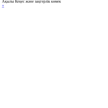
Ақылы Кеңес және заңгерлік көмек
×